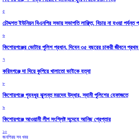
৫
চৌদ্দশত ইউনিয়ন বিএনপির সভায় সভাপতি লাঞ্ছিত, বিচার না হওয়া পর্যন্ত প
৬
কিশোরগঞ্জের ভোটার পুলিশ প্রধান, দিবেন ৩৫ বছরের চাকরী জীবনে প্রথ
৭
করিমগঞ্জে দা দিয়ে কুপিয়ে খালাতো ভাইকে হত্যা
৮
কিশোরগঞ্জে গৃহবধূর ঝুলন্ত মরদেহ উদ্ধার, স্বামী পুলিশের হেফাজতে
৯
কিশোরগঞ্জে আওয়ামী লীগ সংশ্লিষ্ট সন্দেহে আনিছ গ্রেপ্তার
১০
জনপ্রিয় সব খবর