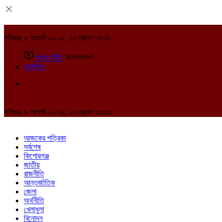
শনিবার, ৮ আগস্ট ২০২৬, ২৩ শ্রাবণ ১৪৩৩
[gtranslate]
লাইভ টিভি
আর্কাইভ
শনিবার, ৮ আগস্ট ২০২৬, ২৩ শ্রাবণ ১৪৩৩
আজকের পত্রিকা
সর্বশেষ
কিশোরগঞ্জ
জাতীয়
রাজনীতি
আন্তর্জাতিক
জেলা
অর্থনীতি
খেলাধুলা
বিনোদন