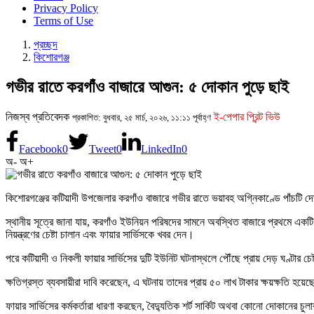
Privacy Policy
Terms of Use
প্রচ্ছদ
কিশোরগঞ্জ
গভীর রাতে করগাঁও বাজারে আগুন: ৫ দোকান পুড়ে ছাই
নিজস্ব প্রতিবেদক
ই-পেপার প্রিন্ট ভিউ
প্রকাশিত: বুধবার, ২৫ মার্চ, ২০২৬, ১১:১১ পূর্বাহ্ণ
Facebook
0
Tweet
0
LinkedIn
0
অ-
অ+
কিশোরগঞ্জের কটিয়াদী উপজেলার করগাঁও বাজারে গভীর রাতে ভয়াবহ অগ্নিকাণ্ডে পাঁচটি দো
স্থানীয় সূত্রে জানা যায়, করগাঁও ইউনিয়ন পরিষদের সামনে অবস্থিত বাজারে প্রথমে 
নিয়ন্ত্রণের চেষ্টা চালান এবং ফায়ার সার্ভিসকে খবর দেন।
পরে কটিয়াদী ও নিকলী ফায়ার সার্ভিসের দুটি ইউনিট ঘটনাস্থলে পৌঁছে প্রায় দেড় ঘণ্টার চ
ক্ষতিগ্রস্ত ব্যবসায়ীরা দাবি করেছেন, এ ঘটনায় তাদের প্রায় ৫০ লাখ টাকার ক্ষয়ক্ষতি হয়ে
ফায়ার সার্ভিসের কর্মকর্তারা ধারণা করছেন, বৈদ্যুতিক শর্ট সার্কিট অথবা কোনো দোকানের চ