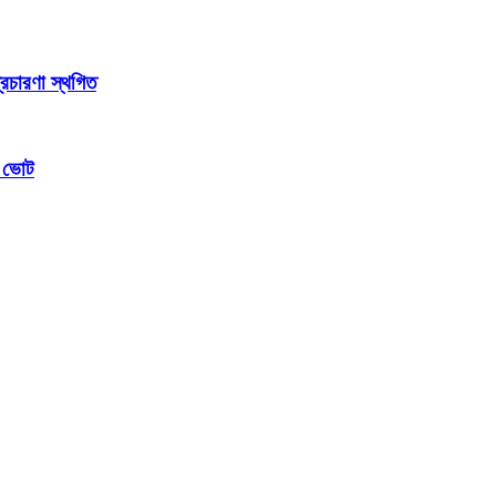
্রচারণা স্থগিত
ম ভোট