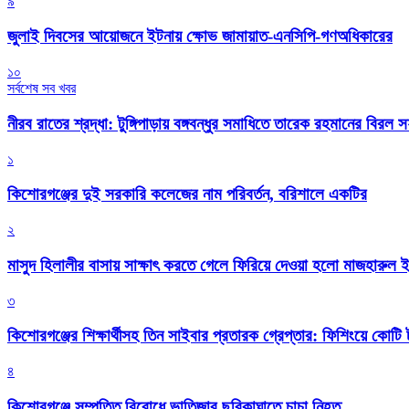
৯
জুলাই দিবসের আয়োজনে ইটনায় ক্ষোভ জামায়াত-এনসিপি-গণঅধিকারের
১০
সর্বশেষ সব খবর
নীরব রাতের শ্রদ্ধা: টুঙ্গিপাড়ায় বঙ্গবন্ধুর সমাধিতে তারেক রহমানের বিরল 
১
কিশোরগঞ্জের দুই সরকারি কলেজের নাম পরিবর্তন, বরিশালে একটির
২
মাসুদ হিলালীর বাসায় সাক্ষাৎ করতে গেলে ফিরিয়ে দেওয়া হলো মাজহারুল
৩
কিশোরগঞ্জের শিক্ষার্থীসহ তিন সাইবার প্রতারক গ্রেপ্তার: ফিশিংয়ে কোট
৪
কিশোরগঞ্জে সম্পত্তি বিরোধে ভাতিজার ছুরিকাঘাতে চাচা নিহত