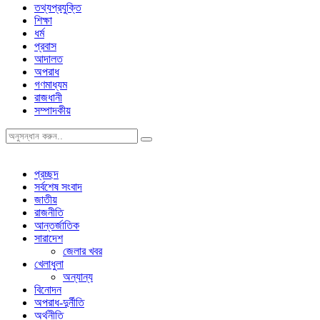
তথ্যপ্রযুক্তি
শিক্ষা
ধর্ম
প্রবাস
আদালত
অপরাধ
গণমাধ্যম
রাজধানী
সম্পাদকীয়
প্রচ্ছদ
সর্বশেষ সংবাদ
জাতীয়
রাজনীতি
আন্তর্জাতিক
সারাদেশ
জেলার খবর
খেলাধুলা
অন্যান্য
বিনোদন
অপরাধ-দুর্নীতি
অর্থনীতি