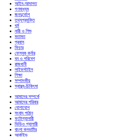
আইন-আদালত
গণমাধ্যম
জনদুর্ভোগ
তথ্যপ্রযুক্তি
ধর্ম
নারী ও শিশু
মতামত
প্রবাস
ফিচার
ফেসবুক কর্নার
বন ও পরিবেশ
রাজধানী
লাইফস্টাইল
শিক্ষা
সম্পাদকীয়
স্বাস্থ্য-চিকিৎসা
আমাদের সম্পর্কে
আমাদের পরিবার
যোগাযোগ
সংবাদ পাঠান
ফটোগ্যালারী
ভিডিও গ্যালারী
বাংলা কনভার্টার
আর্কাইভ