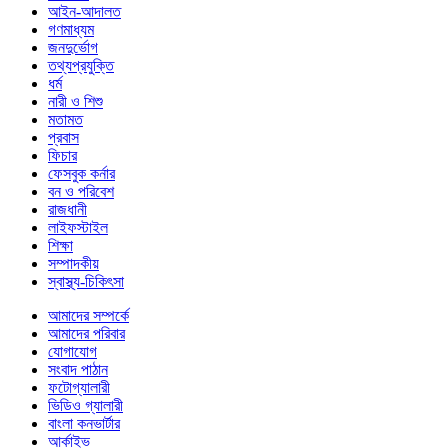
আইন-আদালত
গণমাধ্যম
জনদুর্ভোগ
তথ্যপ্রযুক্তি
ধর্ম
নারী ও শিশু
মতামত
প্রবাস
ফিচার
ফেসবুক কর্নার
বন ও পরিবেশ
রাজধানী
লাইফস্টাইল
শিক্ষা
সম্পাদকীয়
স্বাস্থ্য-চিকিৎসা
আমাদের সম্পর্কে
আমাদের পরিবার
যোগাযোগ
সংবাদ পাঠান
ফটোগ্যালারী
ভিডিও গ্যালারী
বাংলা কনভার্টার
আর্কাইভ