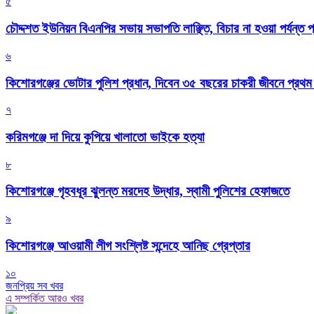
৫
চৌদ্দশত ইউনিয়ন বিএনপির সভায় সভাপতি লাঞ্ছিত, বিচার না হওয়া পর্যন্ত প
৬
কিশোরগঞ্জের ভোটার পুলিশ প্রধান, দিবেন ৩৫ বছরের চাকরী জীবনে প্রথ
৭
করিমগঞ্জে দা দিয়ে কুপিয়ে খালাতো ভাইকে হত্যা
৮
কিশোরগঞ্জে গৃহবধূর ঝুলন্ত মরদেহ উদ্ধার, স্বামী পুলিশের হেফাজতে
৯
কিশোরগঞ্জে আওয়ামী লীগ সংশ্লিষ্ট সন্দেহে আনিছ গ্রেপ্তার
১০
জনপ্রিয় সব খবর
এ সম্পর্কিত আরও খবর