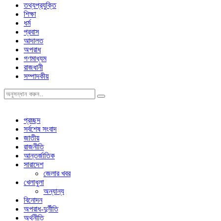
তথ্যপ্রযুক্তি
শিক্ষা
ধর্ম
প্রবাস
আদালত
অপরাধ
গণমাধ্যম
রাজধানী
সম্পাদকীয়
প্রচ্ছদ
সর্বশেষ সংবাদ
জাতীয়
রাজনীতি
আন্তর্জাতিক
সারাদেশ
জেলার খবর
খেলাধুলা
অন্যান্য
বিনোদন
অপরাধ-দুর্নীতি
অর্থনীতি