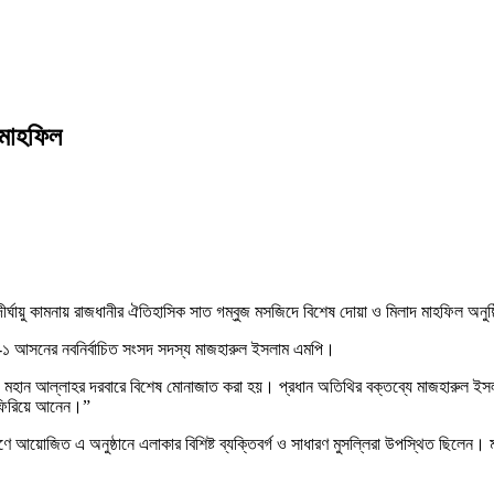
 মাহফিল
ও দীর্ঘায়ু কামনায় রাজধানীর ঐতিহাসিক সাত গম্বুজ মসজিদে বিশেষ দোয়া ও মিলাদ মাহফিল অনু
-১ আসনের নবনির্বাচিত সংসদ সদস্য মাজহারুল ইসলাম এমপি।
নায় মহান আল্লাহর দরবারে বিশেষ মোনাজাত করা হয়। প্রধান অতিথির বক্তব্যে মাজহারুল ই
 ফিরিয়ে আনেন।”
ে আয়োজিত এ অনুষ্ঠানে এলাকার বিশিষ্ট ব্যক্তিবর্গ ও সাধারণ মুসল্লিরা উপস্থিত ছিলে