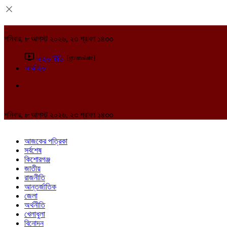
শনিবার, ৮ আগস্ট ২০২৬, ২৩ শ্রাবণ ১৪৩৩
[gtranslate]
লাইভ টিভি
আর্কাইভ
শনিবার, ৮ আগস্ট ২০২৬, ২৩ শ্রাবণ ১৪৩৩
আজকের পত্রিকা
সর্বশেষ
কিশোরগঞ্জ
জাতীয়
রাজনীতি
আন্তর্জাতিক
জেলা
অর্থনীতি
খেলাধুলা
বিনোদন