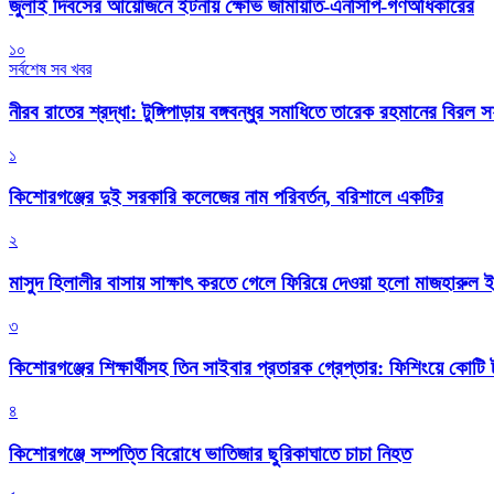
জুলাই দিবসের আয়োজনে ইটনায় ক্ষোভ জামায়াত-এনসিপি-গণঅধিকারের
১০
সর্বশেষ সব খবর
নীরব রাতের শ্রদ্ধা: টুঙ্গিপাড়ায় বঙ্গবন্ধুর সমাধিতে তারেক রহমানের বিরল 
১
কিশোরগঞ্জের দুই সরকারি কলেজের নাম পরিবর্তন, বরিশালে একটির
২
মাসুদ হিলালীর বাসায় সাক্ষাৎ করতে গেলে ফিরিয়ে দেওয়া হলো মাজহারুল
৩
কিশোরগঞ্জের শিক্ষার্থীসহ তিন সাইবার প্রতারক গ্রেপ্তার: ফিশিংয়ে কোট
৪
কিশোরগঞ্জে সম্পত্তি বিরোধে ভাতিজার ছুরিকাঘাতে চাচা নিহত