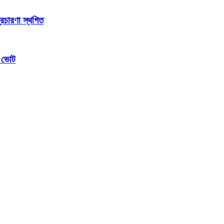
্রচারণা স্থগিত
ম ভোট