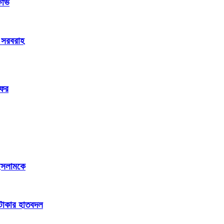
ষোভ
ক সরবরাহ
সফর
 ইসলামকে
ি টাকার হাতবদল