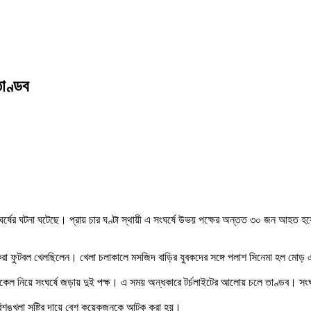
াণ্ডব
ী সংঘর্ষের ঘটনা ঘটেছে। প্রায় চার ঘণ্টা স্থায়ী এ সংঘর্ষে উভয় পক্ষের অন্তত ৩০ জন আ
যুবকেরা ফুটবল খেলছিলেন। খেলা চলাকালে মসজিদ বাড়ির যুবকদের সঙ্গে পলাশ সিনেমা হল মোড় 
টকেল নিয়ে সংঘর্ষে জড়ায় দুই পক্ষ। এ সময় অন্ধকারে টর্চলাইটের আলোয় চলে তাণ্ডব। সং
বিশৃঙ্খলা সৃষ্টির দায়ে বেশ কয়েকজনকে আটক করা হয়।