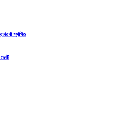
্রচারণা স্থগিত
ম ভোট