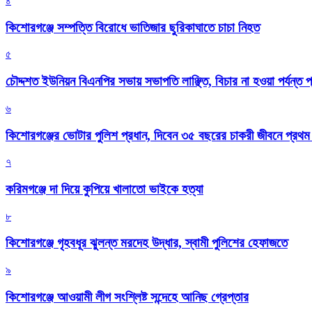
৪
কিশোরগঞ্জে সম্পত্তি বিরোধে ভাতিজার ছুরিকাঘাতে চাচা নিহত
৫
চৌদ্দশত ইউনিয়ন বিএনপির সভায় সভাপতি লাঞ্ছিত, বিচার না হওয়া পর্যন্ত প
৬
কিশোরগঞ্জের ভোটার পুলিশ প্রধান, দিবেন ৩৫ বছরের চাকরী জীবনে প্রথ
৭
করিমগঞ্জে দা দিয়ে কুপিয়ে খালাতো ভাইকে হত্যা
৮
কিশোরগঞ্জে গৃহবধূর ঝুলন্ত মরদেহ উদ্ধার, স্বামী পুলিশের হেফাজতে
৯
কিশোরগঞ্জে আওয়ামী লীগ সংশ্লিষ্ট সন্দেহে আনিছ গ্রেপ্তার