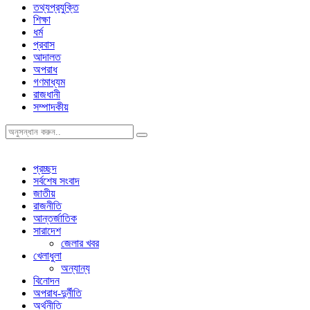
তথ্যপ্রযুক্তি
শিক্ষা
ধর্ম
প্রবাস
আদালত
অপরাধ
গণমাধ্যম
রাজধানী
সম্পাদকীয়
প্রচ্ছদ
সর্বশেষ সংবাদ
জাতীয়
রাজনীতি
আন্তর্জাতিক
সারাদেশ
জেলার খবর
খেলাধুলা
অন্যান্য
বিনোদন
অপরাধ-দুর্নীতি
অর্থনীতি