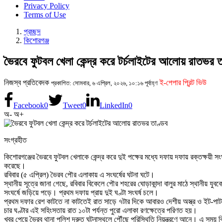
Privacy Policy
Terms of Use
প্রচ্ছদ
কিশোরগঞ্জ
ভৈরবে ফুটবল খেলা কেন্দ্র করে টর্চলাইটের আলোয় রাতভর ত
নিজস্ব প্রতিবেদক
ই-পেপার প্রিন্ট ভিউ
প্রকাশিত: সোমবার, ৬ এপ্রিল, ২০২৬, ১০:১৬ পূর্বাহ্ণ
Facebook
0
Tweet
0
LinkedIn
0
অ-
অ+
সংগ্রহীত
কিশোরগঞ্জের ভৈরবে ফুটবল খেলাকে কেন্দ্র করে দুই পক্ষের মধ্যে দফায় দফায় রক্তক্ষয়
করেছে।
রবিবার (৫ এপ্রিল) ভৈরব পৌর এলাকায় এ সংঘর্ষের ঘটনা ঘটে।
স্থানীয় সূত্রে জানা গেছে, রবিবার বিকেলে পৌর শহরের ঘোড়াকান্দা বালুর মাঠে স্থানীয় 
সংঘর্ষে জড়িয়ে পড়ে। প্রথম দফায় প্রায় দুই ঘণ্টা সংঘর্ষ চলে।
প্রথম দফার রেশ কাটতে না কাটতেই রাত সাড়ে ৭টার দিকে আবারও দেশীয় অস্ত্র ও ইট-পা
চার ঘণ্টার এই সহিংসতায় রাত ১০টা পর্যন্ত পুরো এলাকা রণক্ষেত্রে পরিণত হয়।
খবর পেয়ে ভৈরব থানা পুলিশ দ্রুত ঘটনাস্থলে পৌঁছে পরিস্থিতি নিয়ন্ত্রণে আনে। এ সময় 