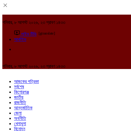
শনিবার, ৮ আগস্ট ২০২৬, ২৩ শ্রাবণ ১৪৩৩
[gtranslate]
লাইভ টিভি
আর্কাইভ
শনিবার, ৮ আগস্ট ২০২৬, ২৩ শ্রাবণ ১৪৩৩
আজকের পত্রিকা
সর্বশেষ
কিশোরগঞ্জ
জাতীয়
রাজনীতি
আন্তর্জাতিক
জেলা
অর্থনীতি
খেলাধুলা
বিনোদন