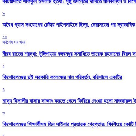
কটিয়াদীতে শফিকুল ইসলাম হত্যা: সুষ্ঠু তদন্তের দাবিতে মানববন্ধন ও বিক্
৯
অবৈধ গ্যাস সংযোগের চেষ্টায় পাইপলাইনে ছিদ্র, মেরামতের পর স্বাভাবি
১০
সর্বশেষ সব খবর
নীরব রাতের শ্রদ্ধা: টুঙ্গিপাড়ায় বঙ্গবন্ধুর সমাধিতে তারেক রহমানের বিরল 
১
কিশোরগঞ্জের দুই সরকারি কলেজের নাম পরিবর্তন, বরিশালে একটির
২
মাসুদ হিলালীর বাসায় সাক্ষাৎ করতে গেলে ফিরিয়ে দেওয়া হলো মাজহারুল
৩
কিশোরগঞ্জের শিক্ষার্থীসহ তিন সাইবার প্রতারক গ্রেপ্তার: ফিশিংয়ে কোট