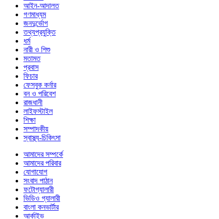
আইন-আদালত
গণমাধ্যম
জনদুর্ভোগ
তথ্যপ্রযুক্তি
ধর্ম
নারী ও শিশু
মতামত
প্রবাস
ফিচার
ফেসবুক কর্নার
বন ও পরিবেশ
রাজধানী
লাইফস্টাইল
শিক্ষা
সম্পাদকীয়
স্বাস্থ্য-চিকিৎসা
আমাদের সম্পর্কে
আমাদের পরিবার
যোগাযোগ
সংবাদ পাঠান
ফটোগ্যালারী
ভিডিও গ্যালারী
বাংলা কনভার্টার
আর্কাইভ