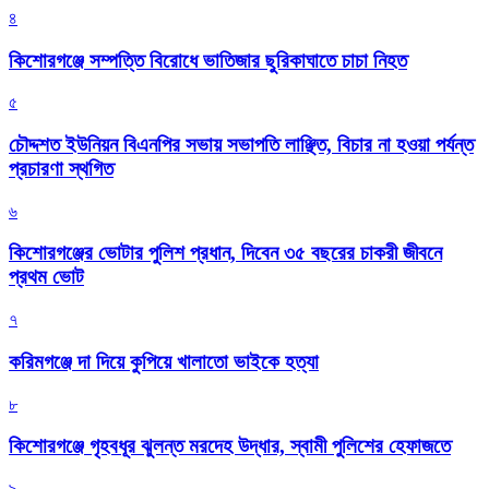
৪
কিশোরগঞ্জে সম্পত্তি বিরোধে ভাতিজার ছুরিকাঘাতে চাচা নিহত
৫
চৌদ্দশত ইউনিয়ন বিএনপির সভায় সভাপতি লাঞ্ছিত, বিচার না হওয়া পর্যন্ত
প্রচারণা স্থগিত
৬
কিশোরগঞ্জের ভোটার পুলিশ প্রধান, দিবেন ৩৫ বছরের চাকরী জীবনে
প্রথম ভোট
৭
করিমগঞ্জে দা দিয়ে কুপিয়ে খালাতো ভাইকে হত্যা
৮
কিশোরগঞ্জে গৃহবধূর ঝুলন্ত মরদেহ উদ্ধার, স্বামী পুলিশের হেফাজতে
৯