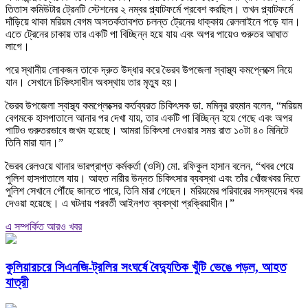
তিতাস কমিউটার ট্রেনটি স্টেশনের ২ নম্বর প্ল্যাটফর্মে প্রবেশ করছিল। তখন প্ল্যাটফর্মে
দাঁড়িয়ে থাকা মরিয়ম বেগম অসতর্কতাবশত চলন্ত ট্রেনের ধাক্কায় রেললাইনে পড়ে যান।
এতে ট্রেনের চাকায় তার একটি পা বিচ্ছিন্ন হয়ে যায় এবং অপর পায়েও গুরুতর আঘাত
লাগে।
পরে স্থানীয় লোকজন তাকে দ্রুত উদ্ধার করে ভৈরব উপজেলা স্বাস্থ্য কমপ্লেক্সে নিয়ে
যান। সেখানে চিকিৎসাধীন অবস্থায় তার মৃত্যু হয়।
ভৈরব উপজেলা স্বাস্থ্য কমপ্লেক্সের কর্তব্যরত চিকিৎসক ডা. মমিনুর রহমান বলেন, “মরিয়ম
বেগমকে হাসপাতালে আনার পর দেখা যায়, তার একটি পা বিচ্ছিন্ন হয়ে গেছে এবং অপর
পাটিও গুরুতরভাবে জখম হয়েছে। আমরা চিকিৎসা দেওয়ার সময় রাত ১০টা ৪০ মিনিটে
তিনি মারা যান।”
ভৈরব রেলওয়ে থানার ভারপ্রাপ্ত কর্মকর্তা (ওসি) মো. রফিকুল হাসান বলেন, “খবর পেয়ে
পুলিশ হাসপাতালে যায়। আহত নারীর উন্নত চিকিৎসার ব্যবস্থা এবং তাঁর খোঁজখবর নিতে
পুলিশ সেখানে পৌঁছে জানতে পারে, তিনি মারা গেছেন। মরিয়মের পরিবারের সদস্যদের খবর
দেওয়া হয়েছে। এ ঘটনায় পরবর্তী আইনগত ব্যবস্থা প্রক্রিয়াধীন।”
এ সম্পর্কিত আরও খবর
কুলিয়ারচরে সিএনজি-ট্রলির সংঘর্ষে বৈদ্যুতিক খুঁটি ভেঙে পড়ল, আহত
যাত্রী