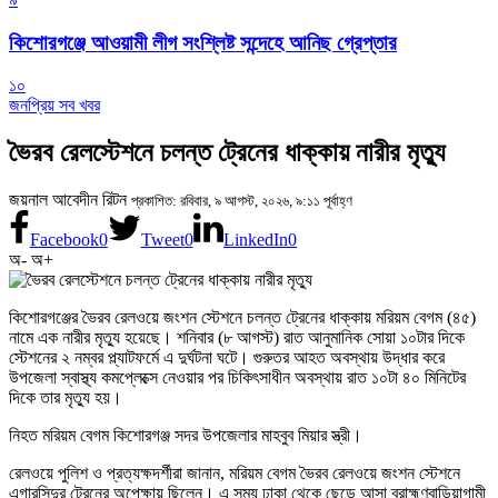
কিশোরগঞ্জে আওয়ামী লীগ সংশ্লিষ্ট সন্দেহে আনিছ গ্রেপ্তার
১০
জনপ্রিয় সব খবর
ভৈরব রেলস্টেশনে চলন্ত ট্রেনের ধাক্কায় নারীর মৃত্যু
জয়নাল আবেদীন রিটন
প্রকাশিত: রবিবার, ৯ আগস্ট, ২০২৬, ৯:১১ পূর্বাহ্ণ
Facebook
0
Tweet
0
LinkedIn
0
অ-
অ+
কিশোরগঞ্জের ভৈরব রেলওয়ে জংশন স্টেশনে চলন্ত ট্রেনের ধাক্কায় মরিয়ম বেগম (৪৫)
নামে এক নারীর মৃত্যু হয়েছে। শনিবার (৮ আগস্ট) রাত আনুমানিক সোয়া ১০টার দিকে
স্টেশনের ২ নম্বর প্ল্যাটফর্মে এ দুর্ঘটনা ঘটে। গুরুতর আহত অবস্থায় উদ্ধার করে
উপজেলা স্বাস্থ্য কমপ্লেক্সে নেওয়ার পর চিকিৎসাধীন অবস্থায় রাত ১০টা ৪০ মিনিটের
দিকে তার মৃত্যু হয়।
নিহত মরিয়ম বেগম কিশোরগঞ্জ সদর উপজেলার মাহবুব মিয়ার স্ত্রী।
রেলওয়ে পুলিশ ও প্রত্যক্ষদর্শীরা জানান, মরিয়ম বেগম ভৈরব রেলওয়ে জংশন স্টেশনে
এগারসিন্দুর ট্রেনের অপেক্ষায় ছিলেন। এ সময় ঢাকা থেকে ছেড়ে আসা ব্রাহ্মণবাড়িয়াগামী