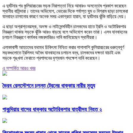
এ দুর্ঘটনার পর কুলিয়ারচরের সড়ক নিরাপত্তা নিয়ে আবারও অসন্তোষ প্রকাশ করেছেন
স্থানীয় বাসিন্দারা। তাদের অভিযোগ, ভোরের দিকে পর্যাপ্ত ঘুম ও বিশ্রাম ছাড়া চালকেরা
যানবাহন চালানোর কারণে অনেক সময় একাগ্রতা হারান, যা দুর্ঘটনার ঝুঁকি বাড়িয়ে দেয়।
এ ছাড়া অপ্রাপ্তবয়স্ক, অদক্ষ ও লাইসেন্সবিহীন চালকদের হাতে ট্রলি ও অটোরিকশার
নিয়ন্ত্রণ থাকায় সড়কে ঝুঁকি আরও বাড়ছে বলে অভিযোগ করেন তারা। এসব যানবাহনের
চলাচল নিয়ন্ত্রণে কার্যকর নজরদারিরও দাবি জানিয়েছেন স্থানীয়রা।
এলাকাবাসী আহতদের যথাযথ চিকিৎসা নিশ্চিত করার পাশাপাশি কুলিয়ারচরের গুরুত্বপূর্ণ
সড়কগুলোতে ট্রলিসহ অবৈধ যানবাহনের চলাচল বন্ধ, চালকদের দক্ষতা যাচাই এবং
সড়কে শৃঙ্খলা ফেরাতে প্রশাসনের দৃশ্যমান পদক্ষেপ দাবি করেছেন।
এ সম্পর্কিত আরও খবর
ভৈরব রেলস্টেশনে চলন্ত ট্রেনের ধাক্কায় নারীর মৃত্যু
পাকুন্দিয়ায় বাসের ধাক্কায় অটোরিকশার যাত্রীসহ নিহত ২
কিশোরগঞ্জে মৎস্য খামার থেকে সাবেক পুলিশ সদস্যের মরদেহ উদ্ধার