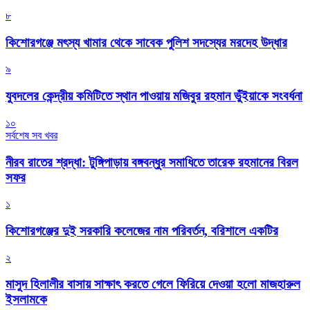
৮
কিশোরগঞ্জে মৎস্য খামার থেকে সাবেক পুলিশ সদস্যের মরদেহ উদ্ধার
৯
যুবদলের কেন্দ্রীয় কমিটিতে স্থান পাওয়ায় মজিবুর রহমান ভুঁইয়াকে সংবর্ধনা
১০
সর্বশেষ সব খবর
নীরব রাতের শ্রদ্ধা: টুঙ্গিপাড়ায় বঙ্গবন্ধুর সমাধিতে তারেক রহমানের বিরল
সফর
১
কিশোরগঞ্জের দুই সরকারি কলেজের নাম পরিবর্তন, বরিশালে একটির
২
মাসুদ হিলালীর বাসায় সাক্ষাৎ করতে গেলে ফিরিয়ে দেওয়া হলো মাজহারুল
ইসলামকে