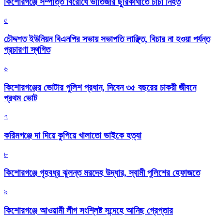
কিশোরগঞ্জে সম্পত্তি বিরোধে ভাতিজার ছুরিকাঘাতে চাচা নিহত
৫
চৌদ্দশত ইউনিয়ন বিএনপির সভায় সভাপতি লাঞ্ছিত, বিচার না হওয়া পর্যন্ত
প্রচারণা স্থগিত
৬
কিশোরগঞ্জের ভোটার পুলিশ প্রধান, দিবেন ৩৫ বছরের চাকরী জীবনে
প্রথম ভোট
৭
করিমগঞ্জে দা দিয়ে কুপিয়ে খালাতো ভাইকে হত্যা
৮
কিশোরগঞ্জে গৃহবধূর ঝুলন্ত মরদেহ উদ্ধার, স্বামী পুলিশের হেফাজতে
৯
কিশোরগঞ্জে আওয়ামী লীগ সংশ্লিষ্ট সন্দেহে আনিছ গ্রেপ্তার