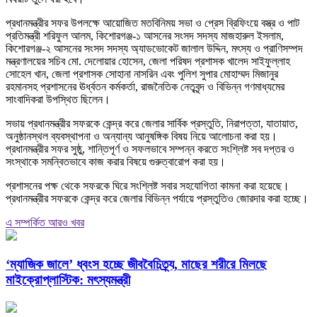
প্রধানমন্ত্রীর সফর উপলক্ষে আয়োজিত মতবিনিময় সভা ও প্রেস ব্রিফিংয়ে বস্ত্র ও পাট
প্রতিমন্ত্রী শরিফুল আলম, কিশোরগঞ্জ-১ আসনের সংসদ সদস্য মাজহারুল ইসলাম,
কিশোরগঞ্জ-২ আসনের সংসদ সদস্য অ্যাডভোকেট জালাল উদ্দিন, মৎস্য ও প্রাণিসম্পদ
মন্ত্রণালয়ের সচিব মো. দেলোয়ার হোসেন, জেলা পরিষদ প্রশাসক খালেদ সাইফুল্লাহ
সোহেল খান, জেলা প্রশাসক সোহানা নাসরিন এবং পুলিশ সুপার মোহাম্মদ মিজানুর
রহমানসহ প্রশাসনের ঊর্ধ্বতন কর্মকর্তা, রাজনৈতিক নেতৃবৃন্দ ও বিভিন্ন গণমাধ্যমের
সাংবাদিকরা উপস্থিত ছিলেন।
সভায় প্রধানমন্ত্রীর সফরকে কেন্দ্র করে জেলার সার্বিক প্রস্তুতি, নিরাপত্তা, যাতায়াত,
অনুষ্ঠানস্থল ব্যবস্থাপনা ও অন্যান্য আনুষঙ্গিক বিষয় নিয়ে আলোচনা করা হয়।
প্রধানমন্ত্রীর সফর সুষ্ঠু, শান্তিপূর্ণ ও সফলভাবে সম্পন্ন করতে সংশ্লিষ্ট সব দপ্তর ও
সংস্থাকে সমন্বিতভাবে কাজ করার বিষয়ে গুরুত্বারোপ করা হয়।
প্রশাসনের পক্ষ থেকে সফরকে ঘিরে সংশ্লিষ্ট সবার সহযোগিতা কামনা করা হয়েছে।
প্রধানমন্ত্রীর সফরকে কেন্দ্র করে জেলার বিভিন্ন পর্যায়ে প্রস্তুতিও জোরদার করা হচ্ছে।
এ সম্পর্কিত আরও খবর
‘ম্যাজিক জালে’ ধ্বংস হচ্ছে জীববৈচিত্র্য, মাছের শরীরে মিলছে
মাইক্রোপ্লাস্টিক: মৎস্যমন্ত্রী