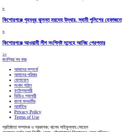
৮
কিশোরগঞ্জে গৃহবধূর ঝুলন্ত মরদেহ উদ্ধার, স্বামী পুলিশের হেফাজতে
৯
কিশোরগঞ্জে আওয়ামী লীগ সংশ্লিষ্ট সন্দেহে আনিছ গ্রেপ্তার
১০
জনপ্রিয় সব খবর
আমাদের সম্পর্কে
আমাদের পরিবার
যোগাযোগ
সংবাদ পাঠান
ফটোগ্যালারী
ভিডিও গ্যালারী
বাংলা কনভার্টার
আর্কাইভ
Privacy Policy
Terms of Use
প্রতিষ্ঠাতা সম্পাদক ও প্রকাশক: খালেদ সাইফুল্লাহ সোহেল