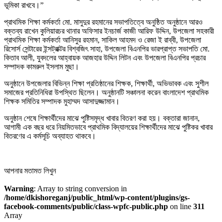
ভূমিকা রাখবে।”
প্রাথমিক শিক্ষা কর্মকর্তা মো. মাসুদুর রহমানের সভাপতিত্বে অনুষ্ঠিত অনুষ্ঠানে আরও
বক্তব্য রাখেন কুলিয়ারচর থানার অফিসার ইনচার্জ কাজী আরিফ উদ্দিন, উপজেলা সহকারী
প্রাথমিক শিক্ষা কর্মকর্তা আনিসুর রহমান, সাকিল আহমদ ও রেজা ই রাব্বী, উপজেলা
রিসোর্স সেন্টারের ইন্সট্রাক্টর বিশ্বজিৎ সাহা, উপজেলা বিএনপির ভারপ্রাপ্ত সভাপতি মো.
কিতাব আলী, যুবদলের আহ্বায়ক আজহার উদ্দিন লিটন এবং উপজেলা বিএনপির প্রচার
সম্পাদক কামরুল ইসলাম মুছা।
অনুষ্ঠানে উপজেলার বিভিন্ন শিক্ষা প্রতিষ্ঠানের শিক্ষক, শিক্ষার্থী, অভিভাবক এবং সুশীল
সমাজের প্রতিনিধিরা উপস্থিত ছিলেন। অনুষ্ঠানটি সঞ্চালনা করেন বাংলাদেশ প্রাথমিক
শিক্ষক সমিতির সম্পাদক মুহাম্মদ আসাদুজ্জামান।
অনুষ্ঠান শেষে শিক্ষার্থীদের মাঝে পুষ্টিসমৃদ্ধ খাবার বিতরণ করা হয়। বক্তারা জানান,
আগামী এক বছর ধরে নিয়মিতভাবে প্রাথমিক বিদ্যালয়ের শিক্ষার্থীদের মাঝে পুষ্টিকর খাবার
বিতরণের এ কর্মসূচি অব্যাহত থাকবে।
আপনার মতামত লিখুন
Warning
: Array to string conversion in
/home/dkishoreganj/public_html/wp-content/plugins/gs-
facebook-comments/public/class-wpfc-public.php
on line
311
Array