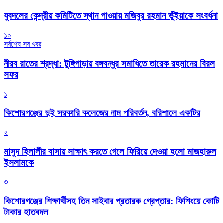
যুবদলের কেন্দ্রীয় কমিটিতে স্থান পাওয়ায় মজিবুর রহমান ভুঁইয়াকে সংবর্ধনা
১০
সর্বশেষ সব খবর
নীরব রাতের শ্রদ্ধা: টুঙ্গিপাড়ায় বঙ্গবন্ধুর সমাধিতে তারেক রহমানের বিরল
সফর
১
কিশোরগঞ্জের দুই সরকারি কলেজের নাম পরিবর্তন, বরিশালে একটির
২
মাসুদ হিলালীর বাসায় সাক্ষাৎ করতে গেলে ফিরিয়ে দেওয়া হলো মাজহারুল
ইসলামকে
৩
কিশোরগঞ্জের শিক্ষার্থীসহ তিন সাইবার প্রতারক গ্রেপ্তার: ফিশিংয়ে কোটি
টাকার হাতবদল