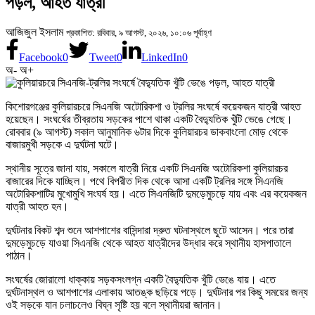
পড়ল, আহত যাত্রী
আজিজুল ইসলাম
প্রকাশিত: রবিবার, ৯ আগস্ট, ২০২৬, ১০:০৬ পূর্বাহ্ণ
Facebook
0
Tweet
0
LinkedIn
0
অ-
অ+
কিশোরগঞ্জের কুলিয়ারচরে সিএনজি অটোরিকশা ও ট্রলির সংঘর্ষে কয়েকজন যাত্রী আহত
হয়েছেন। সংঘর্ষের তীব্রতায় সড়কের পাশে থাকা একটি বৈদ্যুতিক খুঁটি ভেঙে গেছে।
রোববার (৯ আগস্ট) সকাল আনুমানিক ৬টার দিকে কুলিয়ারচর ডাকবাংলো মোড় থেকে
বাজারমুখী সড়কে এ দুর্ঘটনা ঘটে।
স্থানীয় সূত্রে জানা যায়, সকালে যাত্রী নিয়ে একটি সিএনজি অটোরিকশা কুলিয়ারচর
বাজারের দিকে যাচ্ছিল। পথে বিপরীত দিক থেকে আসা একটি ট্রলির সঙ্গে সিএনজি
অটোরিকশাটির মুখোমুখি সংঘর্ষ হয়। এতে সিএনজিটি দুমড়েমুচড়ে যায় এবং এর কয়েকজন
যাত্রী আহত হন।
দুর্ঘটনার বিকট শব্দ শুনে আশপাশের বাসিন্দারা দ্রুত ঘটনাস্থলে ছুটে আসেন। পরে তারা
দুমড়েমুচড়ে যাওয়া সিএনজি থেকে আহত যাত্রীদের উদ্ধার করে স্থানীয় হাসপাতালে
পাঠান।
সংঘর্ষের জোরালো ধাক্কায় সড়কসংলগ্ন একটি বৈদ্যুতিক খুঁটি ভেঙে যায়। এতে
দুর্ঘটনাস্থল ও আশপাশের এলাকায় আতঙ্ক ছড়িয়ে পড়ে। দুর্ঘটনার পর কিছু সময়ের জন্য
ওই সড়কে যান চলাচলেও বিঘ্ন সৃষ্টি হয় বলে স্থানীয়রা জানান।