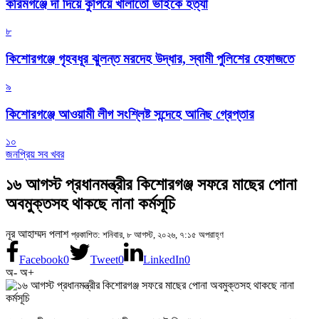
করিমগঞ্জে দা দিয়ে কুপিয়ে খালাতো ভাইকে হত্যা
৮
কিশোরগঞ্জে গৃহবধূর ঝুলন্ত মরদেহ উদ্ধার, স্বামী পুলিশের হেফাজতে
৯
কিশোরগঞ্জে আওয়ামী লীগ সংশ্লিষ্ট সন্দেহে আনিছ গ্রেপ্তার
১০
জনপ্রিয় সব খবর
১৬ আগস্ট প্রধানমন্ত্রীর কিশোরগঞ্জ সফরে মাছের পোনা
অবমুক্তসহ থাকছে নানা কর্মসূচি
নূর আহাম্মদ পলাশ
প্রকাশিত: শনিবার, ৮ আগস্ট, ২০২৬, ৭:১৫ অপরাহ্ণ
Facebook
0
Tweet
0
LinkedIn
0
অ-
অ+