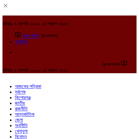
রবিবার, ৯ আগস্ট ২০২৬, ২৪ শ্রাবণ ১৪৩৩
[gtranslate]
লাইভ টিভি
আর্কাইভ
[gtranslate]
রবিবার, ৯ আগস্ট ২০২৬, ২৪ শ্রাবণ ১৪৩৩
আজকের পত্রিকা
সর্বশেষ
কিশোরগঞ্জ
জাতীয়
রাজনীতি
আন্তর্জাতিক
জেলা
অর্থনীতি
খেলাধুলা
বিনোদন