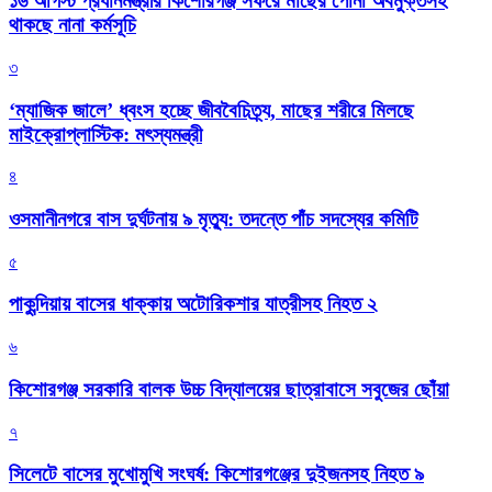
১৬ আগস্ট প্রধানমন্ত্রীর কিশোরগঞ্জ সফরে মাছের পোনা অবমুক্তসহ
থাকছে নানা কর্মসূচি
৩
‘ম্যাজিক জালে’ ধ্বংস হচ্ছে জীববৈচিত্র্য, মাছের শরীরে মিলছে
মাইক্রোপ্লাস্টিক: মৎস্যমন্ত্রী
৪
ওসমানীনগরে বাস দুর্ঘটনায় ৯ মৃত্যু: তদন্তে পাঁচ সদস্যের কমিটি
৫
পাকুন্দিয়ায় বাসের ধাক্কায় অটোরিকশার যাত্রীসহ নিহত ২
৬
কিশোরগঞ্জ সরকারি বালক উচ্চ বিদ্যালয়ের ছাত্রাবাসে সবুজের ছোঁয়া
৭
সিলেটে বাসের মুখোমুখি সংঘর্ষ: কিশোরগঞ্জের দুইজনসহ নিহত ৯