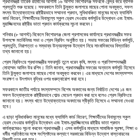
প্রধানমন্ত্রী তারেক রহমানের আগামী ১৬ আগস্ট কিশোরগঞ্জ সফরকে কেন্দ্র করে ব্যাপক
প্রস্তুতি শুরু হয়েছে। সফরকালে তিনি উন্মুক্ত জলাশয়ে মাছের পোনা অবমুক্ত, সফল
মৎস্য উদ্যোক্তাদের রাষ্ট্রীয়ভাবে সম্মাননা প্রদান, সুবিধাবঞ্চিত মানুষের মধ্যে ফ্যামিলি
কার্ড বিতরণ, শিক্ষার্থীদের বিনামূল্যে স্কুল ড্রেস দেওয়ার কর্মসূচির উদ্বোধন এবং ইমাম-
মুয়াজ্জিনদের রাষ্ট্রীয় ভাতা প্রদান কার্যক্রমের সূচনা করবেন।
শনিবার (৮ আগস্ট) বিকেলে কিশোরগঞ্জ জেলা প্রশাসকের কার্যালয়ে প্রধানমন্ত্রীর সফর
উপলক্ষে মতবিনিময় সভা ও প্রেস ব্রিফিং অনুষ্ঠিত হয়। সভায় সফরের বিভিন্ন কর্মসূচি,
প্রস্তুতি, নিরাপত্তা ও সম্ভাব্য উন্নয়নমূলক উদ্যোগ নিয়ে সাংবাদিকদের বিস্তারিত
তথ্য জানানো হয়।
প্রেস ব্রিফিংয়ে প্রধানমন্ত্রীর সফরসূচি তুলে ধরেন কৃষি, মৎস্য ও প্রাণিসম্পদমন্ত্রী
মোহাম্মদ আমিন উর রশিদ। তিনি জানান, প্রধানমন্ত্রীর সফরের অন্যতম কর্মসূচি হিসেবে
তিনি উন্মুক্ত জলাশয়ে মাছের পোনা অবমুক্ত করবেন। এর মাধ্যমে দেশের মৎস্যসম্পদ
সংরক্ষণ ও উৎপাদন বৃদ্ধির ওপর গুরুত্বারোপ করা হবে।
সফরকালে জাতীয় পর্যায়ে মৎস্যসম্পদে বিশেষ অবদানের জন্য নির্বাচিত দেশের ১৪ জন
সফল উদ্যোক্তাকে রাষ্ট্রীয়ভাবে গোল্ড মেডেল প্রদান করা হবে বলেও প্রেস ব্রিফিংয়ে
জানানো হয়। মৎস্য খাতে উদ্যোক্তাদের অবদানের স্বীকৃতি হিসেবে এ সম্মাননা দেওয়া
হবে।
এ ছাড়া সুবিধাবঞ্চিত মানুষের মধ্যে ফ্যামিলি কার্ড বিতরণ, শিক্ষার্থীদের বিনামূল্যে স্কুল
ড্রেস দেওয়ার কর্মসূচির উদ্বোধন এবং ইমাম-মুয়াজ্জিনদের রাষ্ট্রীয় ভাতা প্রদান
কার্যক্রমেরও সূচনা করবেন প্রধানমন্ত্রী। এসব কর্মসূচির মাধ্যমে সামাজিক সুরক্ষা, শিক্ষা ও
ধর্মীয় প্রতিষ্ঠানের সঙ্গে সংশ্লিষ্টদের কল্যাণে সরকারের বিভিন্ন উদ্যোগ বাস্তবায়নের
বিষয়টি তুলে ধরা হবে।