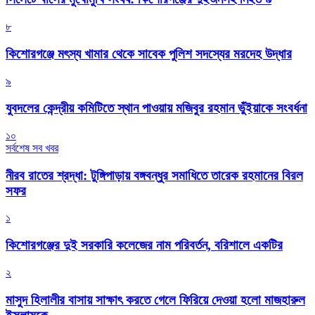
৮
কিশোরগঞ্জে মৎস্য খামার থেকে সাবেক পুলিশ সদস্যের মরদেহ উদ্ধার
৯
যুবদলের কেন্দ্রীয় কমিটিতে স্থান পাওয়ায় মজিবুর রহমান ভুঁইয়াকে সংবর্ধনা
১০
সর্বশেষ সব খবর
নীরব রাতের শ্রদ্ধা: টুঙ্গিপাড়ায় বঙ্গবন্ধুর সমাধিতে তারেক রহমানের বিরল
সফর
১
কিশোরগঞ্জের দুই সরকারি কলেজের নাম পরিবর্তন, বরিশালে একটির
২
মাসুদ হিলালীর বাসায় সাক্ষাৎ করতে গেলে ফিরিয়ে দেওয়া হলো মাজহারুল