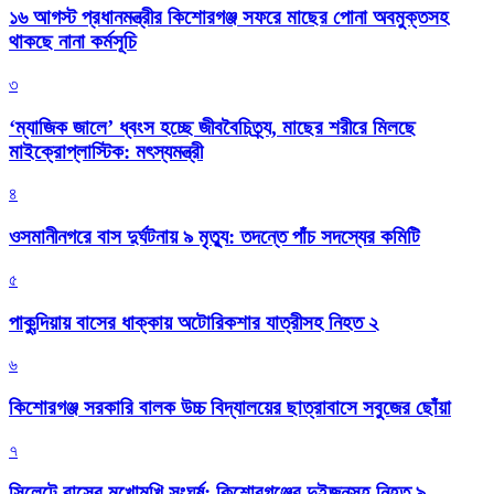
১৬ আগস্ট প্রধানমন্ত্রীর কিশোরগঞ্জ সফরে মাছের পোনা অবমুক্তসহ
থাকছে নানা কর্মসূচি
৩
‘ম্যাজিক জালে’ ধ্বংস হচ্ছে জীববৈচিত্র্য, মাছের শরীরে মিলছে
মাইক্রোপ্লাস্টিক: মৎস্যমন্ত্রী
৪
ওসমানীনগরে বাস দুর্ঘটনায় ৯ মৃত্যু: তদন্তে পাঁচ সদস্যের কমিটি
৫
পাকুন্দিয়ায় বাসের ধাক্কায় অটোরিকশার যাত্রীসহ নিহত ২
৬
কিশোরগঞ্জ সরকারি বালক উচ্চ বিদ্যালয়ের ছাত্রাবাসে সবুজের ছোঁয়া
৭
সিলেটে বাসের মুখোমুখি সংঘর্ষ: কিশোরগঞ্জের দুইজনসহ নিহত ৯