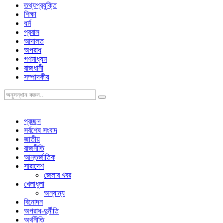
তথ্যপ্রযুক্তি
শিক্ষা
ধর্ম
প্রবাস
আদালত
অপরাধ
গণমাধ্যম
রাজধানী
সম্পাদকীয়
প্রচ্ছদ
সর্বশেষ সংবাদ
জাতীয়
রাজনীতি
আন্তর্জাতিক
সারাদেশ
জেলার খবর
খেলাধুলা
অন্যান্য
বিনোদন
অপরাধ-দুর্নীতি
অর্থনীতি