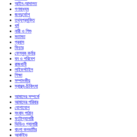
আইন-আদালত
গণমাধ্যম
জনদুর্ভোগ
তথ্যপ্রযুক্তি
ধর্ম
নারী ও শিশু
মতামত
প্রবাস
ফিচার
ফেসবুক কর্নার
বন ও পরিবেশ
রাজধানী
লাইফস্টাইল
শিক্ষা
সম্পাদকীয়
স্বাস্থ্য-চিকিৎসা
আমাদের সম্পর্কে
আমাদের পরিবার
যোগাযোগ
সংবাদ পাঠান
ফটোগ্যালারী
ভিডিও গ্যালারী
বাংলা কনভার্টার
আর্কাইভ