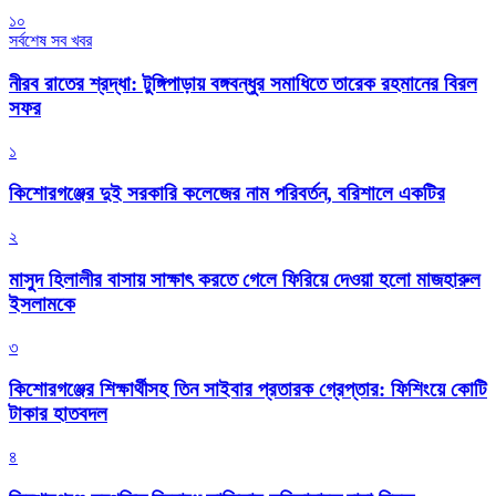
১০
সর্বশেষ সব খবর
নীরব রাতের শ্রদ্ধা: টুঙ্গিপাড়ায় বঙ্গবন্ধুর সমাধিতে তারেক রহমানের বিরল
সফর
১
কিশোরগঞ্জের দুই সরকারি কলেজের নাম পরিবর্তন, বরিশালে একটির
২
মাসুদ হিলালীর বাসায় সাক্ষাৎ করতে গেলে ফিরিয়ে দেওয়া হলো মাজহারুল
ইসলামকে
৩
কিশোরগঞ্জের শিক্ষার্থীসহ তিন সাইবার প্রতারক গ্রেপ্তার: ফিশিংয়ে কোটি
টাকার হাতবদল
৪