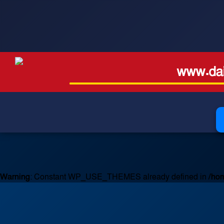
www.dai
Warning
: Constant WP_USE_THEMES already defined in
/hom