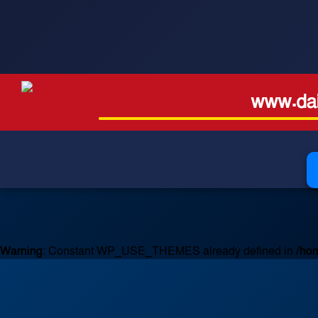
www.dai
Warning
: Constant WP_USE_THEMES already defined in
/hom