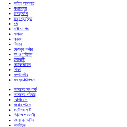
আইন-আদালত
গণমাধ্যম
জনদুর্ভোগ
তথ্যপ্রযুক্তি
ধর্ম
নারী ও শিশু
মতামত
প্রবাস
ফিচার
ফেসবুক কর্নার
বন ও পরিবেশ
রাজধানী
লাইফস্টাইল
শিক্ষা
সম্পাদকীয়
স্বাস্থ্য-চিকিৎসা
আমাদের সম্পর্কে
আমাদের পরিবার
যোগাযোগ
সংবাদ পাঠান
ফটোগ্যালারী
ভিডিও গ্যালারী
বাংলা কনভার্টার
আর্কাইভ