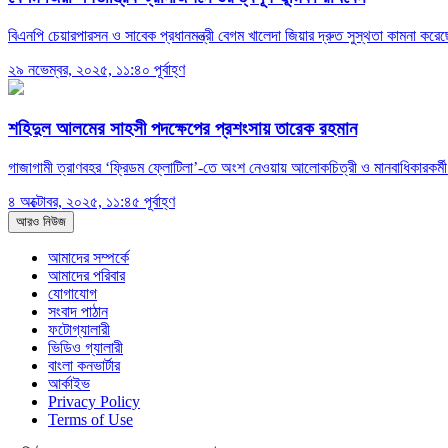
বিএনপি চেয়ারপারসন ও সাবেক প্রধানমন্ত্রী বেগম খালেদা জিয়ার দ্রুত সুস্থতা কামনা করেছ
২৯ নভেম্বর, ২০২৫, ১১:৪০ পূর্বাহ্ণ
শহিদুল আলমের সাহসী পদক্ষেপের প্রশংসায় তারেক রহমান
গাজাগামী ত্রাণবহর ‘ফ্রিডম ফ্লোটিলা’-তে অংশ নেওয়ায় আলোকচিত্রী ও মানবাধিকারকর্ম
৪ অক্টোবর, ২০২৫, ১১:৪৫ পূর্বাহ্ণ
আরও নিউজ
আমাদের সম্পর্কে
আমাদের পরিবার
যোগাযোগ
সংবাদ পাঠান
ফটোগ্যালারী
ভিডিও গ্যালারী
বাংলা কনভার্টার
আর্কাইভ
Privacy Policy
Terms of Use