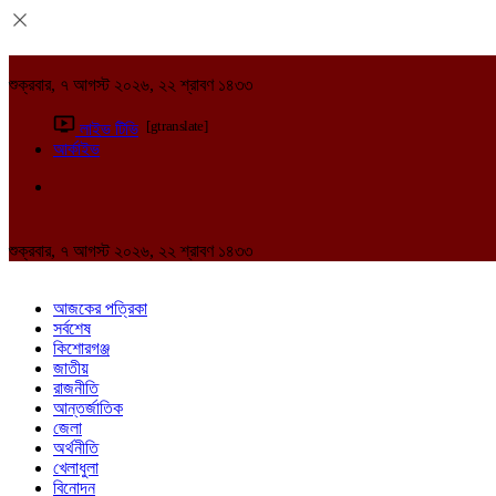
শুক্রবার, ৭ আগস্ট ২০২৬, ২২ শ্রাবণ ১৪৩৩
[gtranslate]
লাইভ টিভি
আর্কাইভ
শুক্রবার, ৭ আগস্ট ২০২৬, ২২ শ্রাবণ ১৪৩৩
আজকের পত্রিকা
সর্বশেষ
কিশোরগঞ্জ
জাতীয়
রাজনীতি
আন্তর্জাতিক
জেলা
অর্থনীতি
খেলাধুলা
বিনোদন