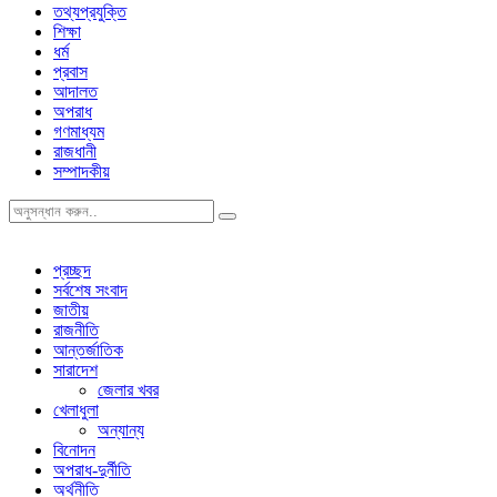
তথ্যপ্রযুক্তি
শিক্ষা
ধর্ম
প্রবাস
আদালত
অপরাধ
গণমাধ্যম
রাজধানী
সম্পাদকীয়
প্রচ্ছদ
সর্বশেষ সংবাদ
জাতীয়
রাজনীতি
আন্তর্জাতিক
সারাদেশ
জেলার খবর
খেলাধুলা
অন্যান্য
বিনোদন
অপরাধ-দুর্নীতি
অর্থনীতি