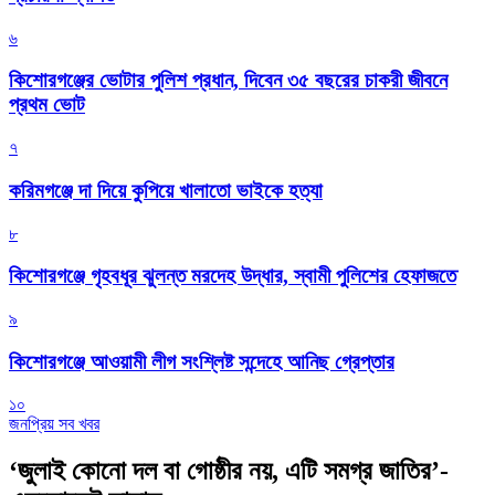
৬
কিশোরগঞ্জের ভোটার পুলিশ প্রধান, দিবেন ৩৫ বছরের চাকরী জীবনে
প্রথম ভোট
৭
করিমগঞ্জে দা দিয়ে কুপিয়ে খালাতো ভাইকে হত্যা
৮
কিশোরগঞ্জে গৃহবধূর ঝুলন্ত মরদেহ উদ্ধার, স্বামী পুলিশের হেফাজতে
৯
কিশোরগঞ্জে আওয়ামী লীগ সংশ্লিষ্ট সন্দেহে আনিছ গ্রেপ্তার
১০
জনপ্রিয় সব খবর
‘জুলাই কোনো দল বা গোষ্ঠীর নয়, এটি সমগ্র জাতির’-