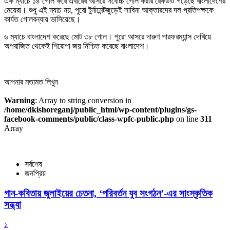
এক ম্যাচে ১৪ গোল করে এবারের আসরে সর্বোচ্চ গোল করার রেকর্ডও গড়েছে বাংলাদেশের
মেয়েরা। শুধু এই ম্যাচ নয়, পুরো টুর্নামেন্টজুড়েই সাবিনা আক্তারদের দল প্রতিপক্ষকে
কার্যত গোলবন্যায় ভাসিয়েছে।
৬ ম্যাচে বাংলাদেশ করেছে মোট ৩৮ গোল। পুরো আসরে দারুণ পারফরম্যান্স দেখিয়ে
অপরাজিত থেকেই শিরোপা জয় নিশ্চিত করেছে বাংলাদেশ।
আপনার মতামত লিখুন
Warning
: Array to string conversion in
/home/dkishoreganj/public_html/wp-content/plugins/gs-
facebook-comments/public/class-wpfc-public.php
on line
311
Array
সর্বশেষ
জনপ্রিয়
গান-কবিতায় জুলাইয়ের চেতনা, ‘পরিবর্তন যুব সংগঠন’-এর সাংস্কৃতিক
সন্ধ্যা
১