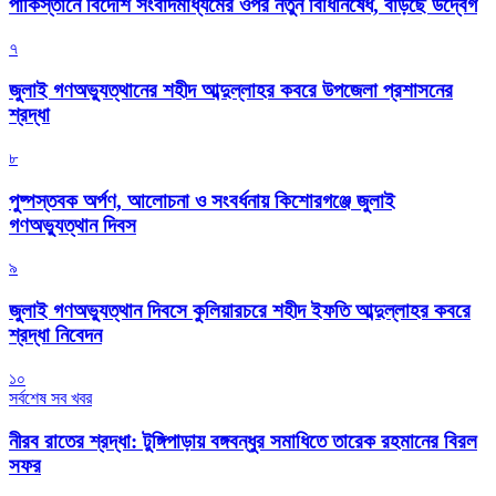
পাকিস্তানে বিদেশি সংবাদমাধ্যমের ওপর নতুন বিধিনিষেধ, বাড়ছে উদ্বেগ
৭
জুলাই গণঅভ্যুত্থানের শহীদ আব্দুল্লাহর কবরে উপজেলা প্রশাসনের
শ্রদ্ধা
৮
পুষ্পস্তবক অর্পণ, আলোচনা ও সংবর্ধনায় কিশোরগঞ্জে জুলাই
গণঅভ্যুত্থান দিবস
৯
জুলাই গণঅভ্যুত্থান দিবসে কুলিয়ারচরে শহীদ ইফতি আব্দুল্লাহর কবরে
শ্রদ্ধা নিবেদন
১০
সর্বশেষ সব খবর
নীরব রাতের শ্রদ্ধা: টুঙ্গিপাড়ায় বঙ্গবন্ধুর সমাধিতে তারেক রহমানের বিরল
সফর