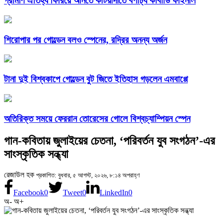
গ্রামীণ ঐতিহ্য ফিরিয়ে আনতে কটিয়াদীতে বর্ণাঢ্য কাবাডি ফাইনাল
শিরোপার পর গোল্ডেন বলও স্পেনের, রদ্রির অনন্য অর্জন
টানা দুই বিশ্বকাপে গোল্ডেন বুট জিতে ইতিহাস গড়লেন এমবাপ্পে
অতিরিক্ত সময়ে ফেররান তোরেসের গোলে বিশ্বচ্যাম্পিয়ন স্পেন
গান-কবিতায় জুলাইয়ের চেতনা, ‘পরিবর্তন যুব সংগঠন’-এর
সাংস্কৃতিক সন্ধ্যা
রেজাউল হক
প্রকাশিত: বুধবার, ৫ আগস্ট, ২০২৬, ৮:১৪ অপরাহ্ণ
Facebook
0
Tweet
0
LinkedIn
0
অ-
অ+