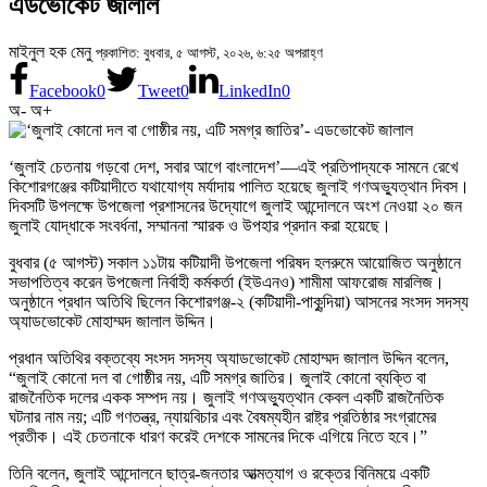
এডভোকেট জালাল
মাইনুল হক মেনু
প্রকাশিত: বুধবার, ৫ আগস্ট, ২০২৬, ৬:২৫ অপরাহ্ণ
Facebook
0
Tweet
0
LinkedIn
0
অ-
অ+
‘জুলাই চেতনায় গড়বো দেশ, সবার আগে বাংলাদেশ’—এই প্রতিপাদ্যকে সামনে রেখে
কিশোরগঞ্জের কটিয়াদীতে যথাযোগ্য মর্যাদায় পালিত হয়েছে জুলাই গণঅভ্যুত্থান দিবস।
দিবসটি উপলক্ষে উপজেলা প্রশাসনের উদ্যোগে জুলাই আন্দোলনে অংশ নেওয়া ২০ জন
জুলাই যোদ্ধাকে সংবর্ধনা, সম্মাননা স্মারক ও উপহার প্রদান করা হয়েছে।
বুধবার (৫ আগস্ট) সকাল ১১টায় কটিয়াদী উপজেলা পরিষদ হলরুমে আয়োজিত অনুষ্ঠানে
সভাপতিত্ব করেন উপজেলা নির্বাহী কর্মকর্তা (ইউএনও) শামীমা আফরোজ মারলিজ।
অনুষ্ঠানে প্রধান অতিথি ছিলেন কিশোরগঞ্জ-২ (কটিয়াদী-পাকুন্দিয়া) আসনের সংসদ সদস্য
অ্যাডভোকেট মোহাম্মদ জালাল উদ্দিন।
প্রধান অতিথির বক্তব্যে সংসদ সদস্য অ্যাডভোকেট মোহাম্মদ জালাল উদ্দিন বলেন,
“জুলাই কোনো দল বা গোষ্ঠীর নয়, এটি সমগ্র জাতির। জুলাই কোনো ব্যক্তি বা
রাজনৈতিক দলের একক সম্পদ নয়। জুলাই গণঅভ্যুত্থান কেবল একটি রাজনৈতিক
ঘটনার নাম নয়; এটি গণতন্ত্র, ন্যায়বিচার এবং বৈষম্যহীন রাষ্ট্র প্রতিষ্ঠার সংগ্রামের
প্রতীক। এই চেতনাকে ধারণ করেই দেশকে সামনের দিকে এগিয়ে নিতে হবে।”
তিনি বলেন, জুলাই আন্দোলনে ছাত্র-জনতার আত্মত্যাগ ও রক্তের বিনিময়ে একটি