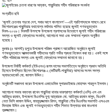
অ-
অ+
সংগ্রহীত ছবি
‘জুলাই চেতনায় গড়বো দেশ, সবার আগে বাংলাদেশ’—এই প্রতিপাদ্যকে সামনে রেখে
কিশোরগঞ্জের পাকুন্দিয়ায় যথাযোগ্য মর্যাদায় পালিত হয়েছে জুলাই গণঅভ্যুত্থান
দিবস-২০২৬। দিবসটি উপলক্ষে উপজেলা প্রশাসনের উদ্যোগে জুলাই শহীদ পরিবারের
সদস্য ও জুলাই যোদ্ধাদের সংবর্ধনা, আলোচনা সভা এবং সম্মাননা প্রদান অনুষ্ঠিত
হয়েছে।
বুধবার (৫ আগস্ট) দুপুরে উপজেলা পরিষদ প্রাঙ্গণে আয়োজিত অনুষ্ঠানে জুলাই
গণঅভ্যুত্থানে আত্মদানকারী শহীদদের প্রতি গভীর শ্রদ্ধা নিবেদন করা হয়। একই সঙ্গে
শহীদ পরিবারের সদস্য এবং জুলাই যোদ্ধাদের সম্মাননা জানানো হয়।
উপজেলা নির্বাহী কর্মকর্তা (ইউএনও) রূপম দাসের সভাপতিত্বে অনুষ্ঠানে প্রধান অতিথি
হিসেবে উপস্থিত ছিলেন কিশোরগঞ্জ-২ (কটিয়াদী-পাকুন্দিয়া) আসনের সংসদ সদস্য
অ্যাডভোকেট মো. জালাল উদ্দিন।
অনুষ্ঠানটি সঞ্চালনা করেন উপজেলা একাডেমিক সুপারভাইজার মোহাম্মদ শারফুল ইসলাম।
আলোচনা সভায় বক্তব্য রাখেন পাকুন্দিয়া থানার ভারপ্রাপ্ত কর্মকর্তা (ওসি) এস এম
আরিফুর রহমান, উপজেলা বিএনপির যুগ্ম আহ্বায়ক মো. আতিকুর রহমান মাসুদ, বিএনপি
নেতা ভিপি কামাল উদ্দিন, মাহমুদুজ্জামান রিপন, পাকুন্দিয়া পৌর বিএনপির সভাপতি এসএএম
মিনহাজ উদ্দিন এবং জুলাই গণঅভ্যুত্থানে শহীদ শিফাত উল্লাহর বাবা মাওলানা
নূরুজ্জামান।