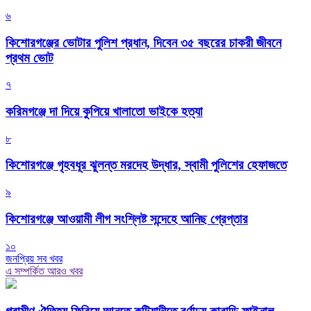
৬
কিশোরগঞ্জের ভোটার পুলিশ প্রধান, দিবেন ৩৫ বছরের চাকরী জীবনে
প্রথম ভোট
৭
করিমগঞ্জে দা দিয়ে কুপিয়ে খালাতো ভাইকে হত্যা
৮
কিশোরগঞ্জে গৃহবধূর ঝুলন্ত মরদেহ উদ্ধার, স্বামী পুলিশের হেফাজতে
৯
কিশোরগঞ্জে আওয়ামী লীগ সংশ্লিষ্ট সন্দেহে আনিছ গ্রেপ্তার
১০
জনপ্রিয় সব খবর
এ সম্পর্কিত আরও খবর