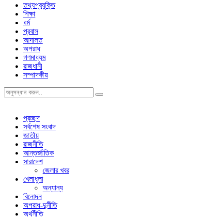
তথ্যপ্রযুক্তি
শিক্ষা
ধর্ম
প্রবাস
আদালত
অপরাধ
গণমাধ্যম
রাজধানী
সম্পাদকীয়
প্রচ্ছদ
সর্বশেষ সংবাদ
জাতীয়
রাজনীতি
আন্তর্জাতিক
সারাদেশ
জেলার খবর
খেলাধুলা
অন্যান্য
বিনোদন
অপরাধ-দুর্নীতি
অর্থনীতি