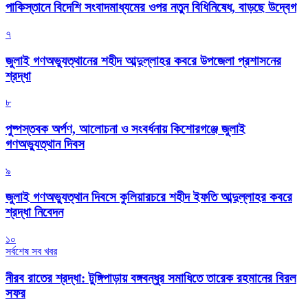
পাকিস্তানে বিদেশি সংবাদমাধ্যমের ওপর নতুন বিধিনিষেধ, বাড়ছে উদ্বেগ
৭
জুলাই গণঅভ্যুত্থানের শহীদ আব্দুল্লাহর কবরে উপজেলা প্রশাসনের
শ্রদ্ধা
৮
পুষ্পস্তবক অর্পণ, আলোচনা ও সংবর্ধনায় কিশোরগঞ্জে জুলাই
গণঅভ্যুত্থান দিবস
৯
জুলাই গণঅভ্যুত্থান দিবসে কুলিয়ারচরে শহীদ ইফতি আব্দুল্লাহর কবরে
শ্রদ্ধা নিবেদন
১০
সর্বশেষ সব খবর
নীরব রাতের শ্রদ্ধা: টুঙ্গিপাড়ায় বঙ্গবন্ধুর সমাধিতে তারেক রহমানের বিরল
সফর