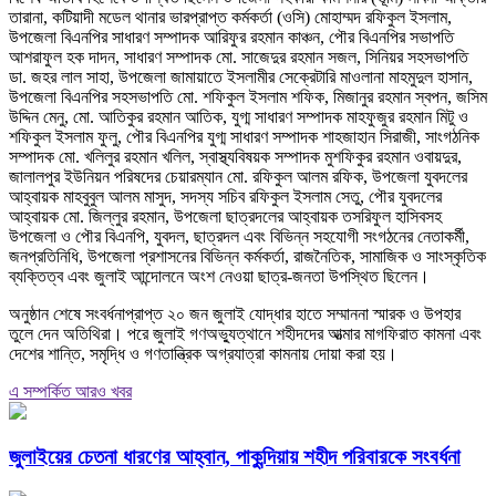
তারানা, কটিয়াদী মডেল থানার ভারপ্রাপ্ত কর্মকর্তা (ওসি) মোহাম্মদ রফিকুল ইসলাম,
উপজেলা বিএনপির সাধারণ সম্পাদক আরিফুর রহমান কাঞ্চন, পৌর বিএনপির সভাপতি
আশরাফুল হক দাদন, সাধারণ সম্পাদক মো. সাজেদুর রহমান সজল, সিনিয়র সহসভাপতি
ডা. জহর লাল সাহা, উপজেলা জামায়াতে ইসলামীর সেক্রেটারি মাওলানা মাহমুদুল হাসান,
উপজেলা বিএনপির সহসভাপতি মো. শফিকুল ইসলাম শফিক, মিজানুর রহমান স্বপন, জসিম
উদ্দিন মেনু, মো. আতিকুর রহমান আতিক, যুগ্ম সাধারণ সম্পাদক মাহফুজুর রহমান মিটু ও
শফিকুল ইসলাম ফুলু, পৌর বিএনপির যুগ্ম সাধারণ সম্পাদক শাহজাহান সিরাজী, সাংগঠনিক
সম্পাদক মো. খলিলুর রহমান খলিল, স্বাস্থ্যবিষয়ক সম্পাদক মুশফিকুর রহমান ওবায়দুর,
জালালপুর ইউনিয়ন পরিষদের চেয়ারম্যান মো. রফিকুল আলম রফিক, উপজেলা যুবদলের
আহ্বায়ক মাহবুবুল আলম মাসুদ, সদস্য সচিব রফিকুল ইসলাম সেতু, পৌর যুবদলের
আহ্বায়ক মো. জিল্লুর রহমান, উপজেলা ছাত্রদলের আহ্বায়ক তসরিফুল হাসিবসহ
উপজেলা ও পৌর বিএনপি, যুবদল, ছাত্রদল এবং বিভিন্ন সহযোগী সংগঠনের নেতাকর্মী,
জনপ্রতিনিধি, উপজেলা প্রশাসনের বিভিন্ন কর্মকর্তা, রাজনৈতিক, সামাজিক ও সাংস্কৃতিক
ব্যক্তিত্ব এবং জুলাই আন্দোলনে অংশ নেওয়া ছাত্র-জনতা উপস্থিত ছিলেন।
অনুষ্ঠান শেষে সংবর্ধনাপ্রাপ্ত ২০ জন জুলাই যোদ্ধার হাতে সম্মাননা স্মারক ও উপহার
তুলে দেন অতিথিরা। পরে জুলাই গণঅভ্যুত্থানে শহীদদের আত্মার মাগফিরাত কামনা এবং
দেশের শান্তি, সমৃদ্ধি ও গণতান্ত্রিক অগ্রযাত্রা কামনায় দোয়া করা হয়।
এ সম্পর্কিত আরও খবর
জুলাইয়ের চেতনা ধারণের আহ্বান, পাকুন্দিয়ায় শহীদ পরিবারকে সংবর্ধনা