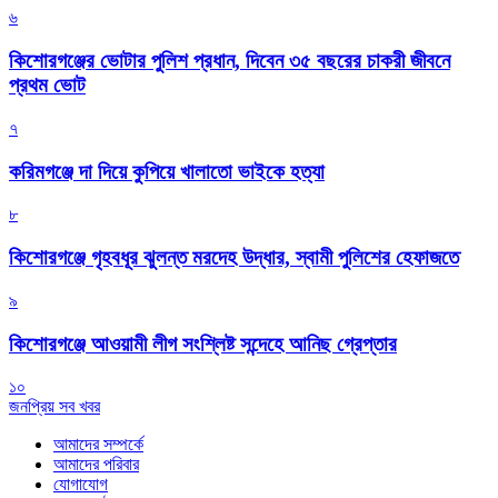
৬
কিশোরগঞ্জের ভোটার পুলিশ প্রধান, দিবেন ৩৫ বছরের চাকরী জীবনে
প্রথম ভোট
৭
করিমগঞ্জে দা দিয়ে কুপিয়ে খালাতো ভাইকে হত্যা
৮
কিশোরগঞ্জে গৃহবধূর ঝুলন্ত মরদেহ উদ্ধার, স্বামী পুলিশের হেফাজতে
৯
কিশোরগঞ্জে আওয়ামী লীগ সংশ্লিষ্ট সন্দেহে আনিছ গ্রেপ্তার
১০
জনপ্রিয় সব খবর
আমাদের সম্পর্কে
আমাদের পরিবার
যোগাযোগ