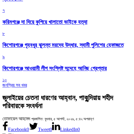
৭
করিমগঞ্জে দা দিয়ে কুপিয়ে খালাতো ভাইকে হত্যা
৮
কিশোরগঞ্জে গৃহবধূর ঝুলন্ত মরদেহ উদ্ধার, স্বামী পুলিশের হেফাজতে
৯
কিশোরগঞ্জে আওয়ামী লীগ সংশ্লিষ্ট সন্দেহে আনিছ গ্রেপ্তার
১০
জনপ্রিয় সব খবর
জুলাইয়ের চেতনা ধারণের আহ্বান, পাকুন্দিয়ায় শহীদ
পরিবারকে সংবর্ধনা
তোফায়েল আহমেদ
প্রকাশিত: বুধবার, ৫ আগস্ট, ২০২৬, ৫:৪২ অপরাহ্ণ
Facebook
0
Tweet
0
LinkedIn
0