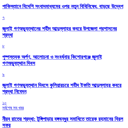
পাকিস্তানে বিদেশি সংবাদমাধ্যমের ওপর নতুন বিধিনিষেধ, বাড়ছে উদ্বেগ
৭
জুলাই গণঅভ্যুত্থানের শহীদ আব্দুল্লাহর কবরে উপজেলা প্রশাসনের
শ্রদ্ধা
৮
পুষ্পস্তবক অর্পণ, আলোচনা ও সংবর্ধনায় কিশোরগঞ্জে জুলাই
গণঅভ্যুত্থান দিবস
৯
জুলাই গণঅভ্যুত্থান দিবসে কুলিয়ারচরে শহীদ ইফতি আব্দুল্লাহর কবরে
শ্রদ্ধা নিবেদন
১০
সর্বশেষ সব খবর
নীরব রাতের শ্রদ্ধা: টুঙ্গিপাড়ায় বঙ্গবন্ধুর সমাধিতে তারেক রহমানের বিরল
সফর