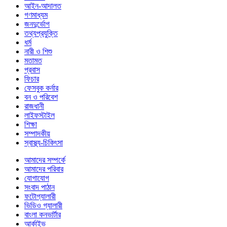
আইন-আদালত
গণমাধ্যম
জনদুর্ভোগ
তথ্যপ্রযুক্তি
ধর্ম
নারী ও শিশু
মতামত
প্রবাস
ফিচার
ফেসবুক কর্নার
বন ও পরিবেশ
রাজধানী
লাইফস্টাইল
শিক্ষা
সম্পাদকীয়
স্বাস্থ্য-চিকিৎসা
আমাদের সম্পর্কে
আমাদের পরিবার
যোগাযোগ
সংবাদ পাঠান
ফটোগ্যালারী
ভিডিও গ্যালারী
বাংলা কনভার্টার
আর্কাইভ