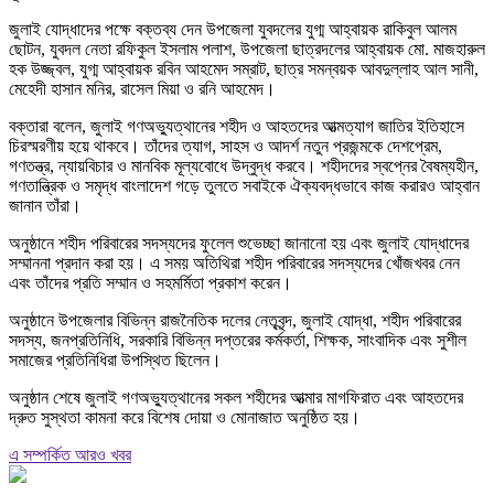
জুলাই যোদ্ধাদের পক্ষে বক্তব্য দেন উপজেলা যুবদলের যুগ্ম আহ্বায়ক রাকিবুল আলম
ছোটন, যুবদল নেতা রফিকুল ইসলাম পলাশ, উপজেলা ছাত্রদলের আহ্বায়ক মো. মাজহারুল
হক উজ্জ্বল, যুগ্ম আহ্বায়ক রবিন আহমেদ সম্রাট, ছাত্র সমন্বয়ক আবদুল্লাহ আল সানী,
মেহেদী হাসান মনির, রাসেল মিয়া ও রনি আহমেদ।
বক্তারা বলেন, জুলাই গণঅভ্যুত্থানের শহীদ ও আহতদের আত্মত্যাগ জাতির ইতিহাসে
চিরস্মরণীয় হয়ে থাকবে। তাঁদের ত্যাগ, সাহস ও আদর্শ নতুন প্রজন্মকে দেশপ্রেম,
গণতন্ত্র, ন্যায়বিচার ও মানবিক মূল্যবোধে উদ্বুদ্ধ করবে। শহীদদের স্বপ্নের বৈষম্যহীন,
গণতান্ত্রিক ও সমৃদ্ধ বাংলাদেশ গড়ে তুলতে সবাইকে ঐক্যবদ্ধভাবে কাজ করারও আহ্বান
জানান তাঁরা।
অনুষ্ঠানে শহীদ পরিবারের সদস্যদের ফুলেল শুভেচ্ছা জানানো হয় এবং জুলাই যোদ্ধাদের
সম্মাননা প্রদান করা হয়। এ সময় অতিথিরা শহীদ পরিবারের সদস্যদের খোঁজখবর নেন
এবং তাঁদের প্রতি সম্মান ও সহমর্মিতা প্রকাশ করেন।
অনুষ্ঠানে উপজেলার বিভিন্ন রাজনৈতিক দলের নেতৃবৃন্দ, জুলাই যোদ্ধা, শহীদ পরিবারের
সদস্য, জনপ্রতিনিধি, সরকারি বিভিন্ন দপ্তরের কর্মকর্তা, শিক্ষক, সাংবাদিক এবং সুশীল
সমাজের প্রতিনিধিরা উপস্থিত ছিলেন।
অনুষ্ঠান শেষে জুলাই গণঅভ্যুত্থানের সকল শহীদের আত্মার মাগফিরাত এবং আহতদের
দ্রুত সুস্থতা কামনা করে বিশেষ দোয়া ও মোনাজাত অনুষ্ঠিত হয়।
এ সম্পর্কিত আরও খবর