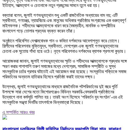
আবৃত্তি, নৃত্য পরিবেশনা এবং আলোচনা পর্বের মধ্য দিয়ে জুলাই গণঅভ্যুত্থানের
ইতিহাস, আত্মত্যাগ ও চেতনাকে নতুন প্রজন্মের সামনে তুলে ধরা হয়।
বক্তারা বলেন, জুলাই গণঅভ্যুত্থান শুধু একটি রাজনৈতিক অধ্যায়ের নাম নয়; এটি
স্বাধীনতা, গণতন্ত্র, ন্যায়বিচার এবং মানুষের অধিকার প্রতিষ্ঠার সংগ্রামের এক গুরুত্বপূর্ণ
মাইলফলক। শহীদদের আত্মত্যাগকে ধারণ করে বৈষম্যহীন, মানবিক ও সম্প্রীতির
বাংলাদেশ গড়ে তোলার প্রত্যয় ব্যক্ত করেন তাঁরা।
অনুষ্ঠানে পরিবেশিত দেশাত্মবোধক গান ও কবিতা দর্শকদের আবেগাপ্লুত করে তোলে।
শিল্পীদের পরিবেশনায় মুক্তিযুদ্ধ, স্বাধীনতা, দেশপ্রেম এবং জুলাই গণঅভ্যুত্থানের
চেতনা এক সুতোয় গাঁথা হয়ে ওঠে। নৃত্য পরিবেশনাও দর্শকদের ব্যাপক প্রশংসা কুড়ায়।
আয়োজকরা জানান, জুলাই গণঅভ্যুত্থানের স্মৃতি ও শহীদদের আত্মত্যাগকে শ্রদ্ধার সঙ্গে
স্মরণ করার পাশাপাশি তরুণ সমাজের মধ্যে দেশপ্রেম, সামাজিক সম্প্রীতি ও সুস্থ
সাংস্কৃতিক চর্চার প্রসার ঘটাতেই এই আয়োজন করা হয়েছে। সংস্কৃতির শক্তিকে সমাজ
পরিবর্তনের অন্যতম হাতিয়ার হিসেবে প্রতিষ্ঠা করাই তাদের লক্ষ্য।
উল্লেখ্য, জুলাই গণঅভ্যুত্থানের মাধ্যমে রাজনৈতিক পটপরিবর্তনের দুই বছর পূর্তি
উপলক্ষে সারা দেশের মতো কিশোরগঞ্জেও বিভিন্ন সরকারি-বেসরকারি প্রতিষ্ঠানের
উদ্যোগে নানা কর্মসূচি পালিত হয়। তারই অংশ হিসেবে ‘পরিবর্তন যুব সংগঠন’-এর এই
সাংস্কৃতিক সন্ধ্যা দিনটির তাৎপর্যকে ভিন্নমাত্রা দিয়েছে।
এ সম্পর্কিত আরও খবর
বাংলাদেশ চলচ্চিত্র শিল্পী সমিতির নির্বাচনে সভাপতি শিবা শানু, সাধারণ