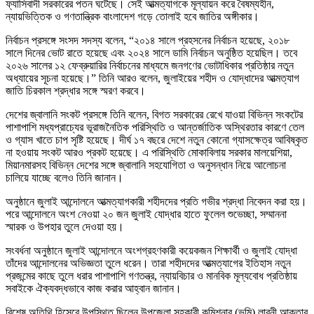
ফ্যাসিবাদী সরকারের পতন ঘটেছে। সেই আত্মত্যাগকে মূল্যায়ন করে বৈষম্যহীন,
ন্যায়ভিত্তিক ও গণতান্ত্রিক বাংলাদেশ গড়ে তোলাই হবে জাতির অঙ্গীকার।
নির্বাচন প্রসঙ্গে সংসদ সদস্য বলেন, “২০১৪ সালে প্রহসনের নির্বাচন হয়েছে, ২০১৮
সালে দিনের ভোট রাতে হয়েছে এবং ২০২৪ সালে ডামি নির্বাচন অনুষ্ঠিত হয়েছিল। তবে
২০২৬ সালের ১২ ফেব্রুয়ারির নির্বাচনের মাধ্যমে জনগণের ভোটাধিকার প্রতিষ্ঠার নতুন
অধ্যায়ের সূচনা হয়েছে।” তিনি আরও বলেন, জুলাইয়ের শহীদ ও যোদ্ধাদের আত্মত্যাগ
জাতি চিরকাল শ্রদ্ধার সঙ্গে স্মরণ করবে।
দেশের জ্বালানি সংকট প্রসঙ্গে তিনি বলেন, বিগত সরকারের রেখে যাওয়া বিভিন্ন সংকটের
পাশাপাশি মধ্যপ্রাচ্যের ভূরাজনৈতিক পরিস্থিতি ও আন্তর্জাতিক অস্থিরতার কারণে তেল
ও গ্যাস খাতে চাপ সৃষ্টি হয়েছে। দীর্ঘ ১৭ বছরে দেশে নতুন কোনো গ্যাসক্ষেত্র আবিষ্কৃত
না হওয়ায় সংকট আরও প্রকট হয়েছে। এ পরিস্থিতি মোকাবিলায় সরকার মালয়েশিয়া,
মিয়ানমারসহ বিভিন্ন দেশের সঙ্গে জ্বালানি সহযোগিতা ও অনুসন্ধান নিয়ে আলোচনা
চালিয়ে যাচ্ছে বলেও তিনি জানান।
অনুষ্ঠানে জুলাই আন্দোলনে আত্মত্যাগকারী শহীদদের প্রতি গভীর শ্রদ্ধা নিবেদন করা হয়।
পরে আন্দোলনে অংশ নেওয়া ২০ জন জুলাই যোদ্ধার হাতে ফুলেল শুভেচ্ছা, সম্মাননা
স্মারক ও উপহার তুলে দেওয়া হয়।
সংবর্ধনা অনুষ্ঠানে জুলাই আন্দোলনে অংশগ্রহণকারী কয়েকজন শিক্ষার্থী ও জুলাই যোদ্ধা
তাঁদের আন্দোলনের অভিজ্ঞতা তুলে ধরেন। তারা শহীদদের আত্মত্যাগের ইতিহাস নতুন
প্রজন্মের কাছে তুলে ধরার পাশাপাশি গণতন্ত্র, ন্যায়বিচার ও মানবিক মূল্যবোধ প্রতিষ্ঠায়
সবাইকে ঐক্যবদ্ধভাবে কাজ করার আহ্বান জানান।
বিশেষ অতিথি হিসেবে উপস্থিত ছিলেন উপজেলা সহকারী কমিশনার (ভূমি) লাবনী আক্তার