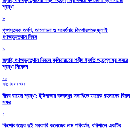
জুলাই গণঅভ্যুত্থানের শহীদ আব্দুল্লাহর কবরে উপজেলা প্রশাসনের
শ্রদ্ধা
৮
পুষ্পস্তবক অর্পণ, আলোচনা ও সংবর্ধনায় কিশোরগঞ্জে জুলাই
গণঅভ্যুত্থান দিবস
৯
জুলাই গণঅভ্যুত্থান দিবসে কুলিয়ারচরে শহীদ ইফতি আব্দুল্লাহর কবরে
শ্রদ্ধা নিবেদন
১০
সর্বশেষ সব খবর
নীরব রাতের শ্রদ্ধা: টুঙ্গিপাড়ায় বঙ্গবন্ধুর সমাধিতে তারেক রহমানের বিরল
সফর
১
কিশোরগঞ্জের দুই সরকারি কলেজের নাম পরিবর্তন, বরিশালে একটির