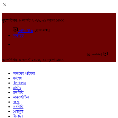
বৃহস্পতিবার, ৬ আগস্ট ২০২৬, ২১ শ্রাবণ ১৪৩৩
[gtranslate]
লাইভ টিভি
আর্কাইভ
[gtranslate]
বৃহস্পতিবার, ৬ আগস্ট ২০২৬, ২১ শ্রাবণ ১৪৩৩
আজকের পত্রিকা
সর্বশেষ
কিশোরগঞ্জ
জাতীয়
রাজনীতি
আন্তর্জাতিক
জেলা
অর্থনীতি
খেলাধুলা
বিনোদন