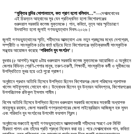
“মুক্তির মন্দির সোপানতলে, কত প্রাণ হলো বলিদান…”
—দেশাত্মবোধের
এই চিরন্তন আহ্বানের সুর যেন প্রতিধ্বনিত হলো কিশোরগঞ্জের
গুরুদয়াল সরকারি কলেজ মুক্তমঞ্চে। গান, কবিতা, নৃত্য আর স্মৃতিচারণে
উদযাপিত হলো জুলাই গণঅভ্যুত্থান দিবস-২০২৬।
জুলাই গণঅভ্যুত্থানের স্মৃতি, শহীদদের আত্মত্যাগ এবং নতুন প্রজন্মের মধ্যে দেশপ্রেম,
সম্প্রীতি ও সাংস্কৃতিক চর্চার বার্তা ছড়িয়ে দিতে কিশোরগঞ্জে ব্যতিক্রমধর্মী সাংস্কৃতিক
সন্ধ্যার আয়োজন করেছে
‘পরিবর্তন যুব সংগঠন’
।
বুধবার (৫ আগস্ট) সন্ধ্যা ৬টায় গুরুদয়াল সরকারি কলেজ মুক্তমঞ্চে আয়োজিত এ অনুষ্ঠানে
জেলার বিভিন্ন শ্রেণি-পেশার মানুষ, তরুণ-তরুণী, শিক্ষার্থী, সাংস্কৃতিক কর্মী ও সুধীজনের
উপস্থিতিতে মুখর হয়ে ওঠে পুরো প্রাঙ্গণ।
অনুষ্ঠানে প্রধান অতিথি হিসেবে উপস্থিত ছিলেন কিশোরগঞ্জ জেলা পরিষদের প্রশাসক
খালেদ সাইফুল্লাহ সোহেল খান। উদ্বোধক ছিলেন যুব উন্নয়ন অধিদপ্তর, কিশোরগঞ্জের
উপপরিচালক রফিকুল ইসলাম শামীম।
বিশেষ অতিথি হিসেবে উপস্থিত ছিলেন গুরুদয়াল সরকারি কলেজের সহকারী অধ্যাপক
মাহফুজুর রহমান, জেলা সরকারি গণগ্রন্থাগারের জেলা লাইব্রেরিয়ান আজিজুল হক সুমন
এবং পরিবর্তন যুব সংগঠনের উপদেষ্টা ফয়সাল প্রিন্স।
অনুষ্ঠানের শুরুতেই জুলাই গণঅভ্যুত্থানে আত্মদানকারী শহীদদের স্মরণে এক মিনিট
নীরবতা পালন এবং তাঁদের প্রতি শ্রদ্ধা নিবেদন করা হয়। পরে দেশাত্মবোধক গান, কবিতা