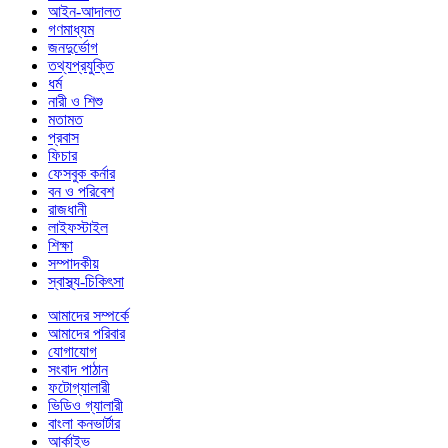
আইন-আদালত
গণমাধ্যম
জনদুর্ভোগ
তথ্যপ্রযুক্তি
ধর্ম
নারী ও শিশু
মতামত
প্রবাস
ফিচার
ফেসবুক কর্নার
বন ও পরিবেশ
রাজধানী
লাইফস্টাইল
শিক্ষা
সম্পাদকীয়
স্বাস্থ্য-চিকিৎসা
আমাদের সম্পর্কে
আমাদের পরিবার
যোগাযোগ
সংবাদ পাঠান
ফটোগ্যালারী
ভিডিও গ্যালারী
বাংলা কনভার্টার
আর্কাইভ