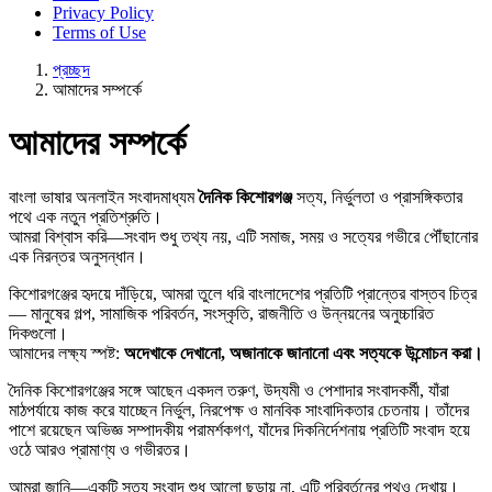
Privacy Policy
Terms of Use
প্রচ্ছদ
আমাদের সম্পর্কে
আমাদের সম্পর্কে
বাংলা ভাষার অনলাইন সংবাদমাধ্যম
দৈনিক কিশোরগঞ্জ
সত্য, নির্ভুলতা ও প্রাসঙ্গিকতার
পথে এক নতুন প্রতিশ্রুতি।
আমরা বিশ্বাস করি—সংবাদ শুধু তথ্য নয়, এটি সমাজ, সময় ও সত্যের গভীরে পৌঁছানোর
এক নিরন্তর অনুসন্ধান।
কিশোরগঞ্জের হৃদয়ে দাঁড়িয়ে, আমরা তুলে ধরি বাংলাদেশের প্রতিটি প্রান্তের বাস্তব চিত্র
— মানুষের গল্প, সামাজিক পরিবর্তন, সংস্কৃতি, রাজনীতি ও উন্নয়নের অনুচ্চারিত
দিকগুলো।
আমাদের লক্ষ্য স্পষ্ট:
অদেখাকে দেখানো
,
অজানাকে জানানো এবং সত্যকে উন্মোচন করা
।
দৈনিক কিশোরগঞ্জের সঙ্গে আছেন একদল তরুণ, উদ্যমী ও পেশাদার সংবাদকর্মী, যাঁরা
মাঠপর্যায়ে কাজ করে যাচ্ছেন নির্ভুল, নিরপেক্ষ ও মানবিক সাংবাদিকতার চেতনায়। তাঁদের
পাশে রয়েছেন অভিজ্ঞ সম্পাদকীয় পরামর্শকগণ, যাঁদের দিকনির্দেশনায় প্রতিটি সংবাদ হয়ে
ওঠে আরও প্রামাণ্য ও গভীরতর।
আমরা জানি—একটি সত্য সংবাদ শুধু আলো ছড়ায় না, এটি পরিবর্তনের পথও দেখায়।