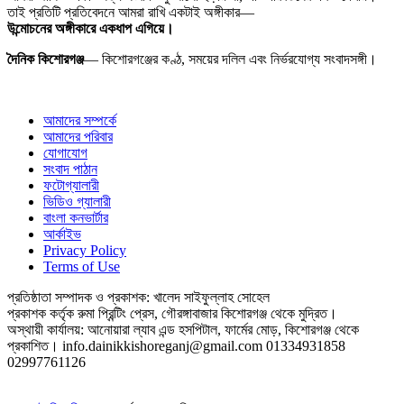
তাই প্রতিটি প্রতিবেদনে আমরা রাখি একটাই অঙ্গীকার—
উন্মোচনের অঙ্গীকারে একধাপ এগিয়ে
।
দৈনিক কিশোরগঞ্জ
— কিশোরগঞ্জের কণ্ঠ, সময়ের দলিল এবং নির্ভরযোগ্য সংবাদসঙ্গী।
আমাদের সম্পর্কে
আমাদের পরিবার
যোগাযোগ
সংবাদ পাঠান
ফটোগ্যালারী
ভিডিও গ্যালারী
বাংলা কনভার্টার
আর্কাইভ
Privacy Policy
Terms of Use
প্রতিষ্ঠাতা সম্পাদক ও প্রকাশক: খালেদ সাইফুল্লাহ সোহেল
প্রকাশক কর্তৃক রুমা প্রিন্টিং প্রেস, গৌরঙ্গাবাজার কিশোরগঞ্জ থেকে মুদ্রিত।
অস্থায়ী কার্যালয়: আনোয়ারা ল্যাব এন্ড হসপিটাল, ফার্মের মোড়, কিশোরগঞ্জ থেকে
প্রকাশিত।
info.dainikkishoreganj@gmail.com
01334931858
02997761126