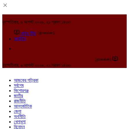
বৃহস্পতিবার, ৬ আগস্ট ২০২৬, ২১ শ্রাবণ ১৪৩৩
[gtranslate]
লাইভ টিভি
আর্কাইভ
[gtranslate]
বৃহস্পতিবার, ৬ আগস্ট ২০২৬, ২১ শ্রাবণ ১৪৩৩
আজকের পত্রিকা
সর্বশেষ
কিশোরগঞ্জ
জাতীয়
রাজনীতি
আন্তর্জাতিক
জেলা
অর্থনীতি
খেলাধুলা
বিনোদন