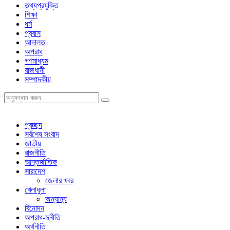
তথ্যপ্রযুক্তি
শিক্ষা
ধর্ম
প্রবাস
আদালত
অপরাধ
গণমাধ্যম
রাজধানী
সম্পাদকীয়
প্রচ্ছদ
সর্বশেষ সংবাদ
জাতীয়
রাজনীতি
আন্তর্জাতিক
সারাদেশ
জেলার খবর
খেলাধুলা
অন্যান্য
বিনোদন
অপরাধ-দুর্নীতি
অর্থনীতি