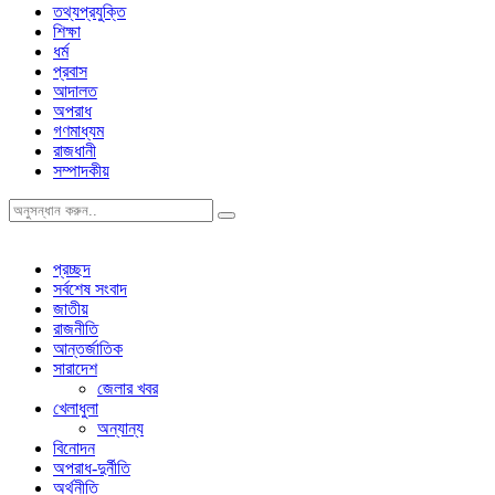
তথ্যপ্রযুক্তি
শিক্ষা
ধর্ম
প্রবাস
আদালত
অপরাধ
গণমাধ্যম
রাজধানী
সম্পাদকীয়
প্রচ্ছদ
সর্বশেষ সংবাদ
জাতীয়
রাজনীতি
আন্তর্জাতিক
সারাদেশ
জেলার খবর
খেলাধুলা
অন্যান্য
বিনোদন
অপরাধ-দুর্নীতি
অর্থনীতি