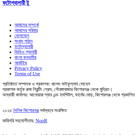
ফটোগ্যালারী টু
আমাদের সম্পর্কে
আমাদের পরিবার
যোগাযোগ
সংবাদ পাঠান
ফটোগ্যালারী
ভিডিও গ্যালারী
বাংলা কনভার্টার
আর্কাইভ
Privacy Policy
Terms of Use
প্রতিষ্ঠাতা সম্পাদক ও প্রকাশক: খালেদ সাইফুল্লাহ সোহেল
প্রকাশক কর্তৃক রুমা প্রিন্টিং প্রেস, গৌরঙ্গাবাজার কিশোরগঞ্জ থেকে মুদ্রিত।
অস্থায়ী কার্যালয়: আনোয়ারা ল্যাব এন্ড হসপিটাল, ফার্মের মোড়, কিশোরগঞ্জ থেকে প্রকাশ
২০২৫
দৈনিক কিশোরগঞ্জ
সর্বস্বত্ব সংরক্ষিত
কারিগরি সহযোগীতায়:
NooR