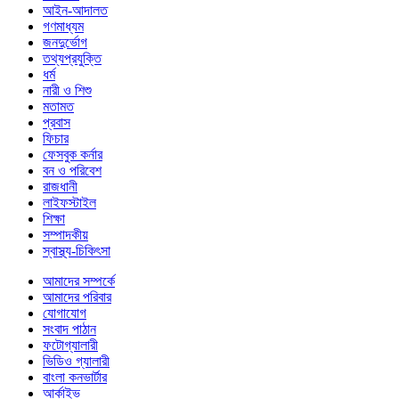
আইন-আদালত
গণমাধ্যম
জনদুর্ভোগ
তথ্যপ্রযুক্তি
ধর্ম
নারী ও শিশু
মতামত
প্রবাস
ফিচার
ফেসবুক কর্নার
বন ও পরিবেশ
রাজধানী
লাইফস্টাইল
শিক্ষা
সম্পাদকীয়
স্বাস্থ্য-চিকিৎসা
আমাদের সম্পর্কে
আমাদের পরিবার
যোগাযোগ
সংবাদ পাঠান
ফটোগ্যালারী
ভিডিও গ্যালারী
বাংলা কনভার্টার
আর্কাইভ