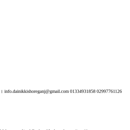
িত।
info.dainikkishoreganj@gmail.com
01334931858
02997761126