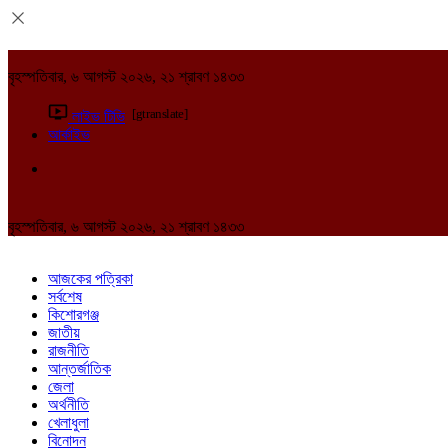
বৃহস্পতিবার, ৬ আগস্ট ২০২৬, ২১ শ্রাবণ ১৪৩৩
[gtranslate]
লাইভ টিভি
আর্কাইভ
বৃহস্পতিবার, ৬ আগস্ট ২০২৬, ২১ শ্রাবণ ১৪৩৩
আজকের পত্রিকা
সর্বশেষ
কিশোরগঞ্জ
জাতীয়
রাজনীতি
আন্তর্জাতিক
জেলা
অর্থনীতি
খেলাধুলা
বিনোদন