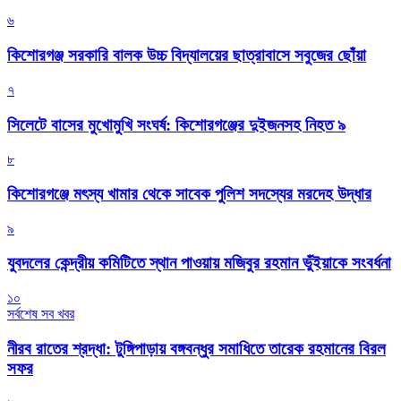
৬
কিশোরগঞ্জ সরকারি বালক উচ্চ বিদ্যালয়ের ছাত্রাবাসে সবুজের ছোঁয়া
৭
সিলেটে বাসের মুখোমুখি সংঘর্ষ: কিশোরগঞ্জের দুইজনসহ নিহত ৯
৮
কিশোরগঞ্জে মৎস্য খামার থেকে সাবেক পুলিশ সদস্যের মরদেহ উদ্ধার
৯
যুবদলের কেন্দ্রীয় কমিটিতে স্থান পাওয়ায় মজিবুর রহমান ভুঁইয়াকে সংবর্ধনা
১০
সর্বশেষ সব খবর
নীরব রাতের শ্রদ্ধা: টুঙ্গিপাড়ায় বঙ্গবন্ধুর সমাধিতে তারেক রহমানের বিরল
সফর