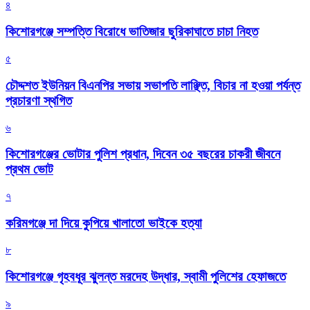
৪
কিশোরগঞ্জে সম্পত্তি বিরোধে ভাতিজার ছুরিকাঘাতে চাচা নিহত
৫
চৌদ্দশত ইউনিয়ন বিএনপির সভায় সভাপতি লাঞ্ছিত, বিচার না হওয়া পর্যন্ত
প্রচারণা স্থগিত
৬
কিশোরগঞ্জের ভোটার পুলিশ প্রধান, দিবেন ৩৫ বছরের চাকরী জীবনে
প্রথম ভোট
৭
করিমগঞ্জে দা দিয়ে কুপিয়ে খালাতো ভাইকে হত্যা
৮
কিশোরগঞ্জে গৃহবধূর ঝুলন্ত মরদেহ উদ্ধার, স্বামী পুলিশের হেফাজতে
৯