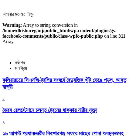
আপনার মতামত লিখুন
Warning
: Array to string conversion in
/home/dkishoreganj/public_html/wp-content/plugins/gs-
facebook-comments/public/class-wpfc-public.php
on line
311
Array
সর্বশেষ
জনপ্রিয়
কুলিয়ারচরে সিএনজি-ট্রলির সংঘর্ষে বৈদ্যুতিক খুঁটি ভেঙে পড়ল, আহত
যাত্রী
১
ভৈরব রেলস্টেশনে চলন্ত ট্রেনের ধাক্কায় নারীর মৃত্যু
২
১৬ আগস্ট প্রধানমন্ত্রীর কিশোরগঞ্জ সফরে মাছের পোনা অবমুক্তসহ