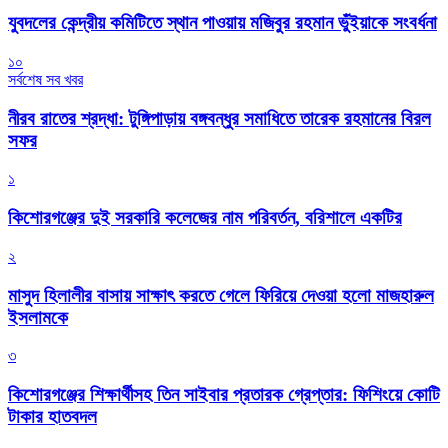
যুবদলের কেন্দ্রীয় কমিটিতে স্থান পাওয়ায় মজিবুর রহমান ভুঁইয়াকে সংবর্ধনা
১০
সর্বশেষ সব খবর
নীরব রাতের শ্রদ্ধা: টুঙ্গিপাড়ায় বঙ্গবন্ধুর সমাধিতে তারেক রহমানের বিরল
সফর
১
কিশোরগঞ্জের দুই সরকারি কলেজের নাম পরিবর্তন, বরিশালে একটির
২
মাসুদ হিলালীর বাসায় সাক্ষাৎ করতে গেলে ফিরিয়ে দেওয়া হলো মাজহারুল
ইসলামকে
৩
কিশোরগঞ্জের শিক্ষার্থীসহ তিন সাইবার প্রতারক গ্রেপ্তার: ফিশিংয়ে কোটি
টাকার হাতবদল