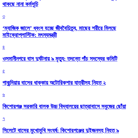
থাকছে নানা কর্মসূচি
৩
‘ম্যাজিক জালে’ ধ্বংস হচ্ছে জীববৈচিত্র্য, মাছের শরীরে মিলছে
মাইক্রোপ্লাস্টিক: মৎস্যমন্ত্রী
৪
ওসমানীনগরে বাস দুর্ঘটনায় ৯ মৃত্যু: তদন্তে পাঁচ সদস্যের কমিটি
৫
পাকুন্দিয়ায় বাসের ধাক্কায় অটোরিকশার যাত্রীসহ নিহত ২
৬
কিশোরগঞ্জ সরকারি বালক উচ্চ বিদ্যালয়ের ছাত্রাবাসে সবুজের ছোঁয়া
৭
সিলেটে বাসের মুখোমুখি সংঘর্ষ: কিশোরগঞ্জের দুইজনসহ নিহত ৯