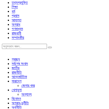
তথ্যপ্রযুক্তি
শিক্ষা
ধর্ম
প্রবাস
আদালত
অপরাধ
গণমাধ্যম
রাজধানী
সম্পাদকীয়
প্রচ্ছদ
সর্বশেষ সংবাদ
জাতীয়
রাজনীতি
আন্তর্জাতিক
সারাদেশ
জেলার খবর
খেলাধুলা
অন্যান্য
বিনোদন
অপরাধ-দুর্নীতি
অর্থনীতি