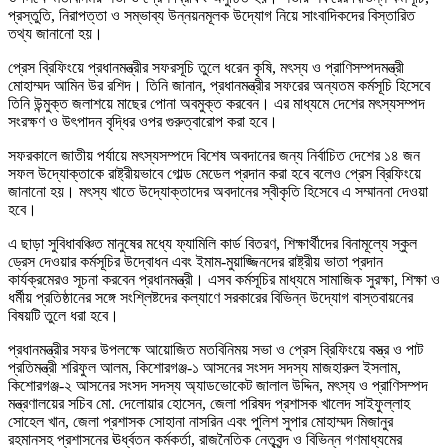
প্রস্তুতি, নিরাপত্তা ও সম্ভাব্য উন্নয়নমূলক উদ্যোগ নিয়ে সাংবাদিকদের বিস্তারিত
তথ্য জানানো হয়।
প্রেস ব্রিফিংয়ে প্রধানমন্ত্রীর সফরসূচি তুলে ধরেন কৃষি, মৎস্য ও প্রাণিসম্পদমন্ত্রী
মোহাম্মদ আমিন উর রশিদ। তিনি জানান, প্রধানমন্ত্রীর সফরের অন্যতম কর্মসূচি হিসেবে
তিনি উন্মুক্ত জলাশয়ে মাছের পোনা অবমুক্ত করবেন। এর মাধ্যমে দেশের মৎস্যসম্পদ
সংরক্ষণ ও উৎপাদন বৃদ্ধির ওপর গুরুত্বারোপ করা হবে।
সফরকালে জাতীয় পর্যায়ে মৎস্যসম্পদে বিশেষ অবদানের জন্য নির্বাচিত দেশের ১৪ জন
সফল উদ্যোক্তাকে রাষ্ট্রীয়ভাবে গোল্ড মেডেল প্রদান করা হবে বলেও প্রেস ব্রিফিংয়ে
জানানো হয়। মৎস্য খাতে উদ্যোক্তাদের অবদানের স্বীকৃতি হিসেবে এ সম্মাননা দেওয়া
হবে।
এ ছাড়া সুবিধাবঞ্চিত মানুষের মধ্যে ফ্যামিলি কার্ড বিতরণ, শিক্ষার্থীদের বিনামূল্যে স্কুল
ড্রেস দেওয়ার কর্মসূচির উদ্বোধন এবং ইমাম-মুয়াজ্জিনদের রাষ্ট্রীয় ভাতা প্রদান
কার্যক্রমেরও সূচনা করবেন প্রধানমন্ত্রী। এসব কর্মসূচির মাধ্যমে সামাজিক সুরক্ষা, শিক্ষা ও
ধর্মীয় প্রতিষ্ঠানের সঙ্গে সংশ্লিষ্টদের কল্যাণে সরকারের বিভিন্ন উদ্যোগ বাস্তবায়নের
বিষয়টি তুলে ধরা হবে।
প্রধানমন্ত্রীর সফর উপলক্ষে আয়োজিত মতবিনিময় সভা ও প্রেস ব্রিফিংয়ে বস্ত্র ও পাট
প্রতিমন্ত্রী শরিফুল আলম, কিশোরগঞ্জ-১ আসনের সংসদ সদস্য মাজহারুল ইসলাম,
কিশোরগঞ্জ-২ আসনের সংসদ সদস্য অ্যাডভোকেট জালাল উদ্দিন, মৎস্য ও প্রাণিসম্পদ
মন্ত্রণালয়ের সচিব মো. দেলোয়ার হোসেন, জেলা পরিষদ প্রশাসক খালেদ সাইফুল্লাহ
সোহেল খান, জেলা প্রশাসক সোহানা নাসরিন এবং পুলিশ সুপার মোহাম্মদ মিজানুর
রহমানসহ প্রশাসনের ঊর্ধ্বতন কর্মকর্তা, রাজনৈতিক নেতৃবৃন্দ ও বিভিন্ন গণমাধ্যমের