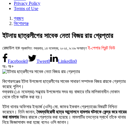
Privacy Policy
Terms of Use
প্রচ্ছদ
কিশোরগঞ্জ
ইটনায় ছাত্রলীগের সাবেক নেতা বিজয় রায় গ্রেপ্তার
রেজাউল হক
ই-পেপার প্রিন্ট ভিউ
প্রকাশিত: শুক্রবার, ১৪ নভেম্বর, ২০২৫, ৯:৩৬ অপরাহ্ণ
Facebook
0
Tweet
0
LinkedIn
0
অ-
অ+
কিশোরগঞ্জের ইটনা উপজেলা ছাত্রলীগের সাবেক সাধারণ সম্পাদক বিজয় রায়কে গ্রেপ্তার
করেছে পুলিশ।
শুক্রবার (১৪ নভেম্বর) সন্ধ্যায় উপজেলার সদর বড় বাজারে তাঁর মালিকানাধীন দোকান
থেকে তাঁকে আটক করা হয়।
ইটনা থানার অফিসার ইনচার্জ (ওসি) মো. জাফর ইকবাল গ্রেপ্তারের বিষয়টি নিশ্চিত
করেছেন। তিনি জানান,
বৈষম্যবিরোধী ছাত্র আন্দোলনে হামলার ঘটনাকে কেন্দ্র করে দায়ের
করা মামলায়
বিজয় রায়কে গ্রেপ্তার করা হয়েছে। মামলাটির তদন্তের স্বার্থে তাঁকে থানায়
নিয়ে জিজ্ঞাসাবাদ করা হচ্ছে বলেও ওসি জানান।