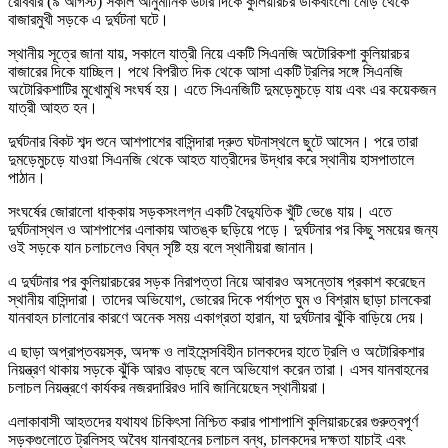
রোববার (৯ আগস্ট) সকাল আনুমানিক ৬টার দিকে কুলিয়ারচর ডাকবাংলো মোড় থেকে
বাজারমুখী সড়কে এ দুর্ঘটনা ঘটে।
স্থানীয় সূত্রে জানা যায়, সকালে যাত্রী নিয়ে একটি সিএনজি অটোরিকশা কুলিয়ারচর
বাজারের দিকে যাচ্ছিল। পথে বিপরীত দিক থেকে আসা একটি ট্রলির সঙ্গে সিএনজি
অটোরিকশাটির মুখোমুখি সংঘর্ষ হয়। এতে সিএনজিটি দুমড়েমুচড়ে যায় এবং এর কয়েকজন
যাত্রী আহত হন।
দুর্ঘটনার বিকট শব্দ শুনে আশপাশের বাসিন্দারা দ্রুত ঘটনাস্থলে ছুটে আসেন। পরে তারা
দুমড়েমুচড়ে যাওয়া সিএনজি থেকে আহত যাত্রীদের উদ্ধার করে স্থানীয় হাসপাতালে
পাঠান।
সংঘর্ষের জোরালো ধাক্কায় সড়কসংলগ্ন একটি বৈদ্যুতিক খুঁটি ভেঙে যায়। এতে
দুর্ঘটনাস্থল ও আশপাশের এলাকায় আতঙ্ক ছড়িয়ে পড়ে। দুর্ঘটনার পর কিছু সময়ের জন্য
ওই সড়কে যান চলাচলেও বিঘ্ন সৃষ্টি হয় বলে স্থানীয়রা জানান।
এ দুর্ঘটনার পর কুলিয়ারচরের সড়ক নিরাপত্তা নিয়ে আবারও অসন্তোষ প্রকাশ করেছেন
স্থানীয় বাসিন্দারা। তাদের অভিযোগ, ভোরের দিকে পর্যাপ্ত ঘুম ও বিশ্রাম ছাড়া চালকেরা
যানবাহন চালানোর কারণে অনেক সময় একাগ্রতা হারান, যা দুর্ঘটনার ঝুঁকি বাড়িয়ে দেয়।
এ ছাড়া অপ্রাপ্তবয়স্ক, অদক্ষ ও লাইসেন্সবিহীন চালকদের হাতে ট্রলি ও অটোরিকশার
নিয়ন্ত্রণ থাকায় সড়কে ঝুঁকি আরও বাড়ছে বলে অভিযোগ করেন তারা। এসব যানবাহনের
চলাচল নিয়ন্ত্রণে কার্যকর নজরদারিরও দাবি জানিয়েছেন স্থানীয়রা।
এলাকাবাসী আহতদের যথাযথ চিকিৎসা নিশ্চিত করার পাশাপাশি কুলিয়ারচরের গুরুত্বপূর্ণ
সড়কগুলোতে ট্রলিসহ অবৈধ যানবাহনের চলাচল বন্ধ, চালকদের দক্ষতা যাচাই এবং