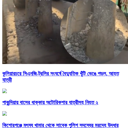
কুলিয়ারচরে সিএনজি-ট্রলির সংঘর্ষে বৈদ্যুতিক খুঁটি ভেঙে পড়ল, আহত
যাত্রী
পাকুন্দিয়ায় বাসের ধাক্কায় অটোরিকশার যাত্রীসহ নিহত ২
কিশোরগঞ্জে মৎস্য খামার থেকে সাবেক পুলিশ সদস্যের মরদেহ উদ্ধার