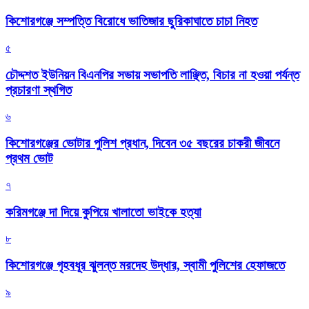
কিশোরগঞ্জে সম্পত্তি বিরোধে ভাতিজার ছুরিকাঘাতে চাচা নিহত
৫
চৌদ্দশত ইউনিয়ন বিএনপির সভায় সভাপতি লাঞ্ছিত, বিচার না হওয়া পর্যন্ত
প্রচারণা স্থগিত
৬
কিশোরগঞ্জের ভোটার পুলিশ প্রধান, দিবেন ৩৫ বছরের চাকরী জীবনে
প্রথম ভোট
৭
করিমগঞ্জে দা দিয়ে কুপিয়ে খালাতো ভাইকে হত্যা
৮
কিশোরগঞ্জে গৃহবধূর ঝুলন্ত মরদেহ উদ্ধার, স্বামী পুলিশের হেফাজতে
৯