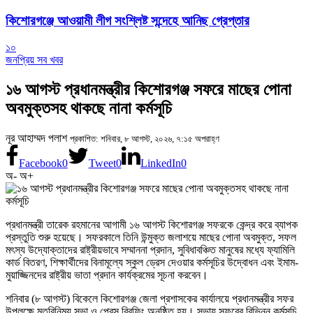
কিশোরগঞ্জে আওয়ামী লীগ সংশ্লিষ্ট সন্দেহে আনিছ গ্রেপ্তার
১০
জনপ্রিয় সব খবর
১৬ আগস্ট প্রধানমন্ত্রীর কিশোরগঞ্জ সফরে মাছের পোনা
অবমুক্তসহ থাকছে নানা কর্মসূচি
নূর আহাম্মদ পলাশ
প্রকাশিত: শনিবার, ৮ আগস্ট, ২০২৬, ৭:১৫ অপরাহ্ণ
Facebook
0
Tweet
0
LinkedIn
0
অ-
অ+
প্রধানমন্ত্রী তারেক রহমানের আগামী ১৬ আগস্ট কিশোরগঞ্জ সফরকে কেন্দ্র করে ব্যাপক
প্রস্তুতি শুরু হয়েছে। সফরকালে তিনি উন্মুক্ত জলাশয়ে মাছের পোনা অবমুক্ত, সফল
মৎস্য উদ্যোক্তাদের রাষ্ট্রীয়ভাবে সম্মাননা প্রদান, সুবিধাবঞ্চিত মানুষের মধ্যে ফ্যামিলি
কার্ড বিতরণ, শিক্ষার্থীদের বিনামূল্যে স্কুল ড্রেস দেওয়ার কর্মসূচির উদ্বোধন এবং ইমাম-
মুয়াজ্জিনদের রাষ্ট্রীয় ভাতা প্রদান কার্যক্রমের সূচনা করবেন।
শনিবার (৮ আগস্ট) বিকেলে কিশোরগঞ্জ জেলা প্রশাসকের কার্যালয়ে প্রধানমন্ত্রীর সফর
উপলক্ষে মতবিনিময় সভা ও প্রেস ব্রিফিং অনুষ্ঠিত হয়। সভায় সফরের বিভিন্ন কর্মসূচি,