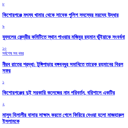
৮
কিশোরগঞ্জে মৎস্য খামার থেকে সাবেক পুলিশ সদস্যের মরদেহ উদ্ধার
৯
যুবদলের কেন্দ্রীয় কমিটিতে স্থান পাওয়ায় মজিবুর রহমান ভুঁইয়াকে সংবর্ধনা
১০
সর্বশেষ সব খবর
নীরব রাতের শ্রদ্ধা: টুঙ্গিপাড়ায় বঙ্গবন্ধুর সমাধিতে তারেক রহমানের বিরল
সফর
১
কিশোরগঞ্জের দুই সরকারি কলেজের নাম পরিবর্তন, বরিশালে একটির
২
মাসুদ হিলালীর বাসায় সাক্ষাৎ করতে গেলে ফিরিয়ে দেওয়া হলো মাজহারুল
ইসলামকে