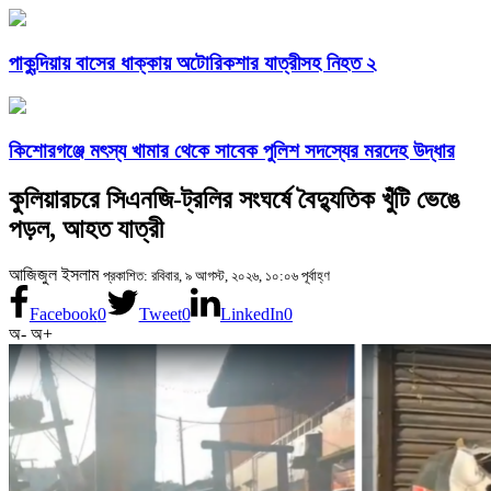
পাকুন্দিয়ায় বাসের ধাক্কায় অটোরিকশার যাত্রীসহ নিহত ২
কিশোরগঞ্জে মৎস্য খামার থেকে সাবেক পুলিশ সদস্যের মরদেহ উদ্ধার
কুলিয়ারচরে সিএনজি-ট্রলির সংঘর্ষে বৈদ্যুতিক খুঁটি ভেঙে
পড়ল, আহত যাত্রী
আজিজুল ইসলাম
প্রকাশিত: রবিবার, ৯ আগস্ট, ২০২৬, ১০:০৬ পূর্বাহ্ণ
Facebook
0
Tweet
0
LinkedIn
0
অ-
অ+