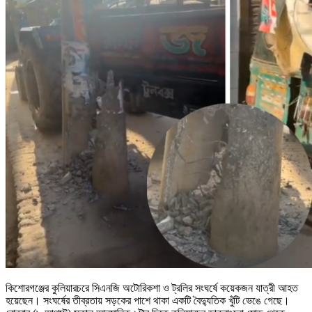
কিশোরগঞ্জের কুলিয়ারচরে সিএনজি অটোরিকশা ও ট্রলির সংঘর্ষে কয়েকজন যাত্রী আহত
হয়েছেন। সংঘর্ষের তীব্রতায় সড়কের পাশে থাকা একটি বৈদ্যুতিক খুঁটি ভেঙে গেছে।