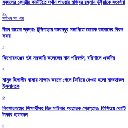
যুবদলের কেন্দ্রীয় কমিটিতে স্থান পাওয়ায় মজিবুর রহমান ভুঁইয়াকে সংবর্ধনা
১০
সর্বশেষ সব খবর
নীরব রাতের শ্রদ্ধা: টুঙ্গিপাড়ায় বঙ্গবন্ধুর সমাধিতে তারেক রহমানের বিরল
সফর
১
কিশোরগঞ্জের দুই সরকারি কলেজের নাম পরিবর্তন, বরিশালে একটির
২
মাসুদ হিলালীর বাসায় সাক্ষাৎ করতে গেলে ফিরিয়ে দেওয়া হলো মাজহারুল
ইসলামকে
৩
কিশোরগঞ্জের শিক্ষার্থীসহ তিন সাইবার প্রতারক গ্রেপ্তার: ফিশিংয়ে কোটি
টাকার হাতবদল
৪