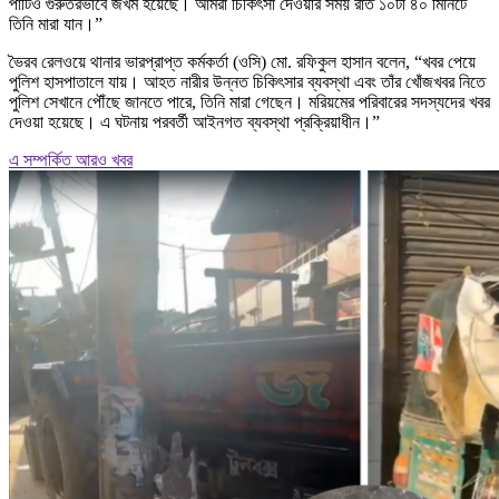
পাটিও গুরুতরভাবে জখম হয়েছে। আমরা চিকিৎসা দেওয়ার সময় রাত ১০টা ৪০ মিনিটে
তিনি মারা যান।”
ভৈরব রেলওয়ে থানার ভারপ্রাপ্ত কর্মকর্তা (ওসি) মো. রফিকুল হাসান বলেন, “খবর পেয়ে
পুলিশ হাসপাতালে যায়। আহত নারীর উন্নত চিকিৎসার ব্যবস্থা এবং তাঁর খোঁজখবর নিতে
পুলিশ সেখানে পৌঁছে জানতে পারে, তিনি মারা গেছেন। মরিয়মের পরিবারের সদস্যদের খবর
দেওয়া হয়েছে। এ ঘটনায় পরবর্তী আইনগত ব্যবস্থা প্রক্রিয়াধীন।”
এ সম্পর্কিত আরও খবর