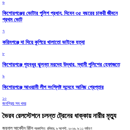
৬
কিশোরগঞ্জের ভোটার পুলিশ প্রধান, দিবেন ৩৫ বছরের চাকরী জীবনে
প্রথম ভোট
৭
করিমগঞ্জে দা দিয়ে কুপিয়ে খালাতো ভাইকে হত্যা
৮
কিশোরগঞ্জে গৃহবধূর ঝুলন্ত মরদেহ উদ্ধার, স্বামী পুলিশের হেফাজতে
৯
কিশোরগঞ্জে আওয়ামী লীগ সংশ্লিষ্ট সন্দেহে আনিছ গ্রেপ্তার
১০
জনপ্রিয় সব খবর
ভৈরব রেলস্টেশনে চলন্ত ট্রেনের ধাক্কায় নারীর মৃত্যু
জয়নাল আবেদীন রিটন
প্রকাশিত: রবিবার, ৯ আগস্ট, ২০২৬, ৯:১১ পূর্বাহ্ণ