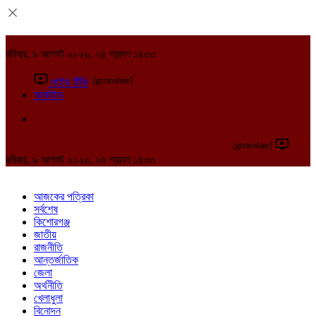
রবিবার, ৯ আগস্ট ২০২৬, ২৪ শ্রাবণ ১৪৩৩
[gtranslate]
লাইভ টিভি
আর্কাইভ
[gtranslate]
রবিবার, ৯ আগস্ট ২০২৬, ২৪ শ্রাবণ ১৪৩৩
আজকের পত্রিকা
সর্বশেষ
কিশোরগঞ্জ
জাতীয়
রাজনীতি
আন্তর্জাতিক
জেলা
অর্থনীতি
খেলাধুলা
বিনোদন