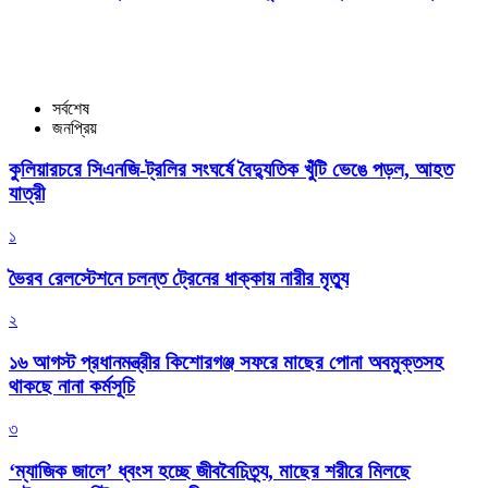
সর্বশেষ
জনপ্রিয়
কুলিয়ারচরে সিএনজি-ট্রলির সংঘর্ষে বৈদ্যুতিক খুঁটি ভেঙে পড়ল, আহত
যাত্রী
১
ভৈরব রেলস্টেশনে চলন্ত ট্রেনের ধাক্কায় নারীর মৃত্যু
২
১৬ আগস্ট প্রধানমন্ত্রীর কিশোরগঞ্জ সফরে মাছের পোনা অবমুক্তসহ
থাকছে নানা কর্মসূচি
৩
‘ম্যাজিক জালে’ ধ্বংস হচ্ছে জীববৈচিত্র্য, মাছের শরীরে মিলছে