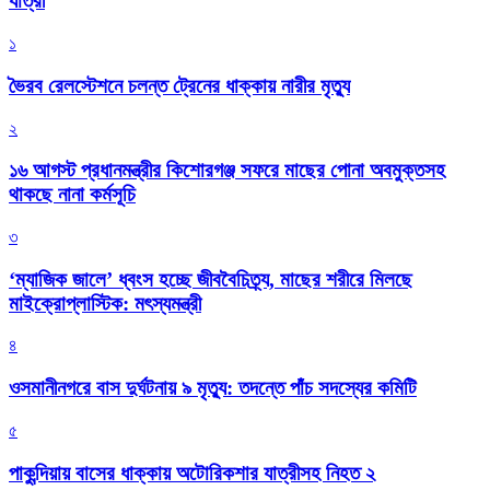
যাত্রী
১
ভৈরব রেলস্টেশনে চলন্ত ট্রেনের ধাক্কায় নারীর মৃত্যু
২
১৬ আগস্ট প্রধানমন্ত্রীর কিশোরগঞ্জ সফরে মাছের পোনা অবমুক্তসহ
থাকছে নানা কর্মসূচি
৩
‘ম্যাজিক জালে’ ধ্বংস হচ্ছে জীববৈচিত্র্য, মাছের শরীরে মিলছে
মাইক্রোপ্লাস্টিক: মৎস্যমন্ত্রী
৪
ওসমানীনগরে বাস দুর্ঘটনায় ৯ মৃত্যু: তদন্তে পাঁচ সদস্যের কমিটি
৫
পাকুন্দিয়ায় বাসের ধাক্কায় অটোরিকশার যাত্রীসহ নিহত ২