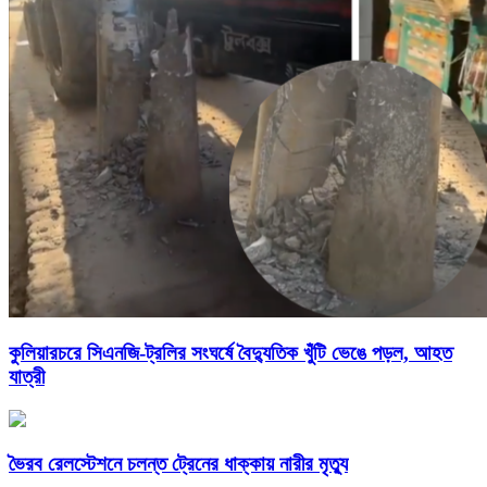
কুলিয়ারচরে সিএনজি-ট্রলির সংঘর্ষে বৈদ্যুতিক খুঁটি ভেঙে পড়ল, আহত
যাত্রী
ভৈরব রেলস্টেশনে চলন্ত ট্রেনের ধাক্কায় নারীর মৃত্যু