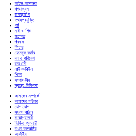
আইন-আদালত
গণমাধ্যম
জনদুর্ভোগ
তথ্যপ্রযুক্তি
ধর্ম
নারী ও শিশু
মতামত
প্রবাস
ফিচার
ফেসবুক কর্নার
বন ও পরিবেশ
রাজধানী
লাইফস্টাইল
শিক্ষা
সম্পাদকীয়
স্বাস্থ্য-চিকিৎসা
আমাদের সম্পর্কে
আমাদের পরিবার
যোগাযোগ
সংবাদ পাঠান
ফটোগ্যালারী
ভিডিও গ্যালারী
বাংলা কনভার্টার
আর্কাইভ