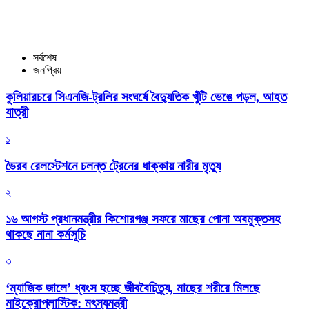
সর্বশেষ
জনপ্রিয়
কুলিয়ারচরে সিএনজি-ট্রলির সংঘর্ষে বৈদ্যুতিক খুঁটি ভেঙে পড়ল, আহত
যাত্রী
১
ভৈরব রেলস্টেশনে চলন্ত ট্রেনের ধাক্কায় নারীর মৃত্যু
২
১৬ আগস্ট প্রধানমন্ত্রীর কিশোরগঞ্জ সফরে মাছের পোনা অবমুক্তসহ
থাকছে নানা কর্মসূচি
৩
‘ম্যাজিক জালে’ ধ্বংস হচ্ছে জীববৈচিত্র্য, মাছের শরীরে মিলছে
মাইক্রোপ্লাস্টিক: মৎস্যমন্ত্রী