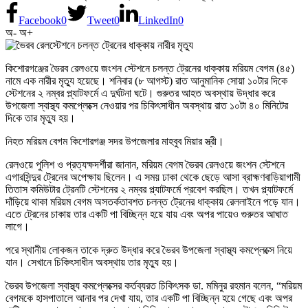
Facebook
0
Tweet
0
LinkedIn
0
অ-
অ+
কিশোরগঞ্জের ভৈরব রেলওয়ে জংশন স্টেশনে চলন্ত ট্রেনের ধাক্কায় মরিয়ম বেগম (৪৫)
নামে এক নারীর মৃত্যু হয়েছে। শনিবার (৮ আগস্ট) রাত আনুমানিক সোয়া ১০টার দিকে
স্টেশনের ২ নম্বর প্ল্যাটফর্মে এ দুর্ঘটনা ঘটে। গুরুতর আহত অবস্থায় উদ্ধার করে
উপজেলা স্বাস্থ্য কমপ্লেক্সে নেওয়ার পর চিকিৎসাধীন অবস্থায় রাত ১০টা ৪০ মিনিটের
দিকে তার মৃত্যু হয়।
নিহত মরিয়ম বেগম কিশোরগঞ্জ সদর উপজেলার মাহবুব মিয়ার স্ত্রী।
রেলওয়ে পুলিশ ও প্রত্যক্ষদর্শীরা জানান, মরিয়ম বেগম ভৈরব রেলওয়ে জংশন স্টেশনে
এগারসিন্দুর ট্রেনের অপেক্ষায় ছিলেন। এ সময় ঢাকা থেকে ছেড়ে আসা ব্রাহ্মণবাড়িয়াগামী
তিতাস কমিউটার ট্রেনটি স্টেশনের ২ নম্বর প্ল্যাটফর্মে প্রবেশ করছিল। তখন প্ল্যাটফর্মে
দাঁড়িয়ে থাকা মরিয়ম বেগম অসতর্কতাবশত চলন্ত ট্রেনের ধাক্কায় রেললাইনে পড়ে যান।
এতে ট্রেনের চাকায় তার একটি পা বিচ্ছিন্ন হয়ে যায় এবং অপর পায়েও গুরুতর আঘাত
লাগে।
পরে স্থানীয় লোকজন তাকে দ্রুত উদ্ধার করে ভৈরব উপজেলা স্বাস্থ্য কমপ্লেক্সে নিয়ে
যান। সেখানে চিকিৎসাধীন অবস্থায় তার মৃত্যু হয়।
ভৈরব উপজেলা স্বাস্থ্য কমপ্লেক্সের কর্তব্যরত চিকিৎসক ডা. মমিনুর রহমান বলেন, “মরিয়ম
বেগমকে হাসপাতালে আনার পর দেখা যায়, তার একটি পা বিচ্ছিন্ন হয়ে গেছে এবং অপর