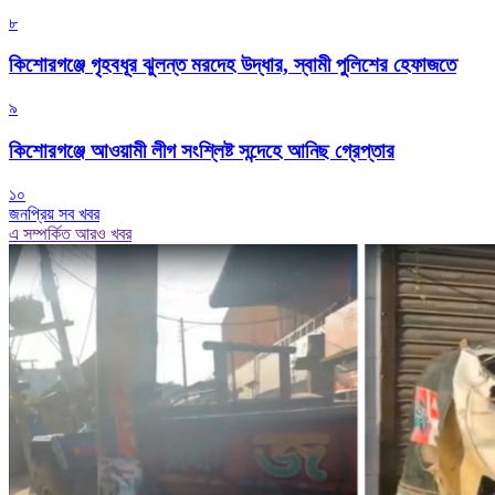
৮
কিশোরগঞ্জে গৃহবধূর ঝুলন্ত মরদেহ উদ্ধার, স্বামী পুলিশের হেফাজতে
৯
কিশোরগঞ্জে আওয়ামী লীগ সংশ্লিষ্ট সন্দেহে আনিছ গ্রেপ্তার
১০
জনপ্রিয় সব খবর
এ সম্পর্কিত আরও খবর