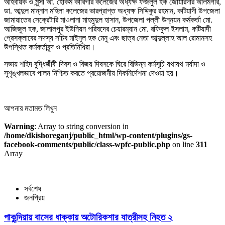
আহবায়ক ও মুন্সী আ. হেকিম কারিগরি কলেজের অধ্যক্ষ ফজলুল হক জোয়ারদার আলমগীর,
ডা. আব্দুল মান্নান মহিলা কলেজের ভারপ্রাপ্ত অধ্যক্ষ সিদ্দিকুর রহমান, কটিয়াদী উপজেলা
জামায়াতের সেক্রেটারি মাওলানা মাহমুদুল হাসান, উপজেলা পল্লী উন্নয়ন কর্মকর্তা মো.
আজিজুল হক, জালালপুর ইউনিয়ন পরিষদের চেয়ারম্যান মো. রফিকুল ইসলাম, কটিয়াদী
প্রেসক্লাবের সদস্য সচিব মাইনুল হক মেনু এবং ছাত্র নেতা আব্দুল্লাহ আল রোমানসহ
উপস্থিত কর্মকর্তাবৃন্দ ও প্রতিনিধিরা।
সভায় শহিদ বুদ্ধিজীবী দিবস ও বিজয় দিবসকে ঘিরে বিভিন্ন কর্মসূচি যথাযথ মর্যাদা ও
সুশৃঙ্খলভাবে পালন নিশ্চিত করতে প্রয়োজনীয় দিকনির্দেশনা দেওয়া হয়।
আপনার মতামত লিখুন
Warning
: Array to string conversion in
/home/dkishoreganj/public_html/wp-content/plugins/gs-
facebook-comments/public/class-wpfc-public.php
on line
311
Array
সর্বশেষ
জনপ্রিয়
পাকুন্দিয়ায় বাসের ধাক্কায় অটোরিকশার যাত্রীসহ নিহত ২