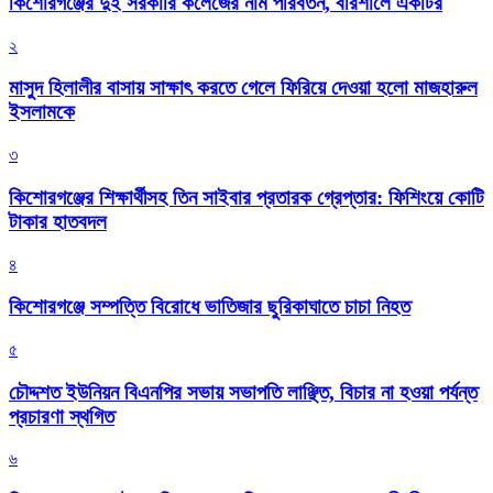
কিশোরগঞ্জের দুই সরকারি কলেজের নাম পরিবর্তন, বরিশালে একটির
২
মাসুদ হিলালীর বাসায় সাক্ষাৎ করতে গেলে ফিরিয়ে দেওয়া হলো মাজহারুল
ইসলামকে
৩
কিশোরগঞ্জের শিক্ষার্থীসহ তিন সাইবার প্রতারক গ্রেপ্তার: ফিশিংয়ে কোটি
টাকার হাতবদল
৪
কিশোরগঞ্জে সম্পত্তি বিরোধে ভাতিজার ছুরিকাঘাতে চাচা নিহত
৫
চৌদ্দশত ইউনিয়ন বিএনপির সভায় সভাপতি লাঞ্ছিত, বিচার না হওয়া পর্যন্ত
প্রচারণা স্থগিত
৬