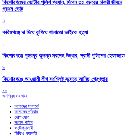
কিশোরগঞ্জের ভোটার পুলিশ প্রধান, দিবেন ৩৫ বছরের চাকরী জীবনে
প্রথম ভোট
৭
করিমগঞ্জে দা দিয়ে কুপিয়ে খালাতো ভাইকে হত্যা
৮
কিশোরগঞ্জে গৃহবধূর ঝুলন্ত মরদেহ উদ্ধার, স্বামী পুলিশের হেফাজতে
৯
কিশোরগঞ্জে আওয়ামী লীগ সংশ্লিষ্ট সন্দেহে আনিছ গ্রেপ্তার
১০
জনপ্রিয় সব খবর
আমাদের সম্পর্কে
আমাদের পরিবার
যোগাযোগ
সংবাদ পাঠান
ফটোগ্যালারী
ভিডিও গ্যালারী