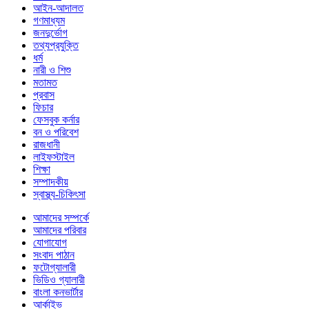
আইন-আদালত
গণমাধ্যম
জনদুর্ভোগ
তথ্যপ্রযুক্তি
ধর্ম
নারী ও শিশু
মতামত
প্রবাস
ফিচার
ফেসবুক কর্নার
বন ও পরিবেশ
রাজধানী
লাইফস্টাইল
শিক্ষা
সম্পাদকীয়
স্বাস্থ্য-চিকিৎসা
আমাদের সম্পর্কে
আমাদের পরিবার
যোগাযোগ
সংবাদ পাঠান
ফটোগ্যালারী
ভিডিও গ্যালারী
বাংলা কনভার্টার
আর্কাইভ