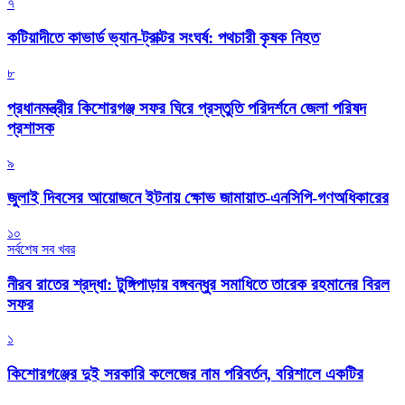
৭
কটিয়াদীতে কাভার্ড ভ্যান-ট্রাক্টর সংঘর্ষ: পথচারী কৃষক নিহত
৮
প্রধানমন্ত্রীর কিশোরগঞ্জ সফর ঘিরে প্রস্তুতি পরিদর্শনে জেলা পরিষদ
প্রশাসক
৯
জুলাই দিবসের আয়োজনে ইটনায় ক্ষোভ জামায়াত-এনসিপি-গণঅধিকারের
১০
সর্বশেষ সব খবর
নীরব রাতের শ্রদ্ধা: টুঙ্গিপাড়ায় বঙ্গবন্ধুর সমাধিতে তারেক রহমানের বিরল
সফর
১
কিশোরগঞ্জের দুই সরকারি কলেজের নাম পরিবর্তন, বরিশালে একটির