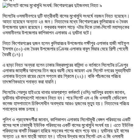
সিলেটের ওসমানীনগরে দুটি যাত্রীবাহী বাসের মুখোমুখি সংঘর্ষে নয়জন নিহত হয়েছেন।
আহত হয়েছেন অন্তত ২৪ জন। নিহতদের মধ্যে কিশোরগঞ্জের কুলিয়ারচর ও ভৈরব
উপজেলার দুজন রয়েছেন। শুক্রবার সকাল সাড়ে ৭টার দিকে ঢাকা-সিলেট মহাসড়কের
ওসমানীনগর উপজেলার কাশিকাপন এলাকায় এ দুর্ঘটনা ঘটে।
নিহত কিশোরগঞ্জের দুজন হলেন কুলিয়ারচর উপজেলার লক্ষীপুর এলাকার হাজী সাইফুল
ইসলাম (৫০) এবং ভৈরব উপজেলার চণ্ডিবর এলাকার বাবুল মিয়ার মেয়ে শিল্পী পেহেলী
ভৈরবী (১৭)।
এ ছাড়া নিহত অন্যরা হলেন ঢাকার বিক্রমপুরের বাসিন্দা ও বর্তমানে সিলেটের চণ্ডিপুর
এলাকার জাহাঙ্গীর আলমের তিন বছর বয়সী মেয়ে জায়ফা এবং সিলেট নগরের সুবহানীঘাট
এলাকার উত্তম রায়ের ছেলে সপ্তম রায় প্রিতম (২২)। বাকি পাঁচজনের পরিচয়
তাৎক্ষণিকভাবে শনাক্ত করা যায়নি।
সিলেটের শেরপুর হাইওয়ে থানার ভারপ্রাপ্ত কর্মকর্তা (ওসি) আনিসুর রহমান জানান,
দুর্ঘটনায় ঘটনাস্থলেই সাতজন নিহত হন। পরে সিলেট এম এ জি ওসমানী মেডিকেল
কলেজ হাসপাতালে চিকিৎসাধীন অবস্থায় আরও দুজনের মৃত্যু হয়। নিহতদের পরিচয়
শনাক্তের কাজ চলছে।
পুলিশ ও প্রত্যক্ষদর্শীরা জানান, কাশিকাপন এলাকায় সিলেটমুখী বেঙ্গল পরিবহনের একটি
বাসের সঙ্গে ঢাকামুখী ইউনিক পরিবহনের একটি বাসের মুখোমুখি সংঘর্ষ হয়। এতে ইউনিক
পরিবহনের বাসটি নিয়ন্ত্রণ হারিয়ে সড়কের পাশের খাদে পড়ে যায়। দুর্ঘটনায় দুই বাসের
অন্তত ২৪ জন যাত্রী আহত হন। তাঁদের উদ্ধার করে সিলেট এম এ জি ওসমানী