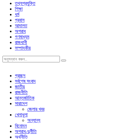
তথ্যপ্রযুক্তি
শিক্ষা
ধর্ম
প্রবাস
আদালত
অপরাধ
গণমাধ্যম
রাজধানী
সম্পাদকীয়
প্রচ্ছদ
সর্বশেষ সংবাদ
জাতীয়
রাজনীতি
আন্তর্জাতিক
সারাদেশ
জেলার খবর
খেলাধুলা
অন্যান্য
বিনোদন
অপরাধ-দুর্নীতি
অর্থনীতি