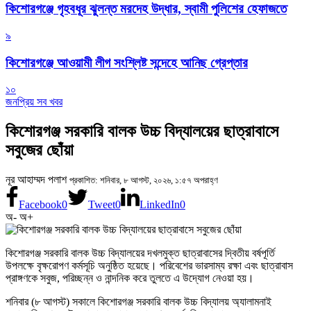
কিশোরগঞ্জে গৃহবধূর ঝুলন্ত মরদেহ উদ্ধার, স্বামী পুলিশের হেফাজতে
৯
কিশোরগঞ্জে আওয়ামী লীগ সংশ্লিষ্ট সন্দেহে আনিছ গ্রেপ্তার
১০
জনপ্রিয় সব খবর
কিশোরগঞ্জ সরকারি বালক উচ্চ বিদ্যালয়ের ছাত্রাবাসে
সবুজের ছোঁয়া
নূর আহাম্মদ পলাশ
প্রকাশিত: শনিবার, ৮ আগস্ট, ২০২৬, ১:৫৭ অপরাহ্ণ
Facebook
0
Tweet
0
LinkedIn
0
অ-
অ+
কিশোরগঞ্জ সরকারি বালক উচ্চ বিদ্যালয়ের দখলমুক্ত ছাত্রাবাসের দ্বিতীয় বর্ষপূর্তি
উপলক্ষে বৃক্ষরোপণ কর্মসূচি অনুষ্ঠিত হয়েছে। পরিবেশের ভারসাম্য রক্ষা এবং ছাত্রাবাস
প্রাঙ্গণকে সবুজ, পরিচ্ছন্ন ও নান্দনিক করে তুলতে এ উদ্যোগ নেওয়া হয়।
শনিবার (৮ আগস্ট) সকালে কিশোরগঞ্জ সরকারি বালক উচ্চ বিদ্যালয় অ্যালামনাই