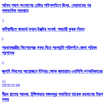
অবৈধ গ্যাস সংযোগের চেষ্টায় পাইপলাইনে ছিদ্র, মেরামতের পর
স্বাভাবিক সরবরাহ
৭
কটিয়াদীতে কাভার্ড ভ্যান-ট্রাক্টর সংঘর্ষ: পথচারী কৃষক নিহত
৮
প্রধানমন্ত্রীর কিশোরগঞ্জ সফর ঘিরে প্রস্তুতি পরিদর্শনে জেলা পরিষদ
প্রশাসক
৯
জুলাই দিবসের আয়োজনে ইটনায় ক্ষোভ জামায়াত-এনসিপি-গণঅধিকারের
১০
সর্বশেষ সব খবর
নীরব রাতের শ্রদ্ধা: টুঙ্গিপাড়ায় বঙ্গবন্ধুর সমাধিতে তারেক রহমানের বিরল
সফর