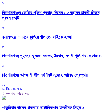
৬
কিশোরগঞ্জের ভোটার পুলিশ প্রধান, দিবেন ৩৫ বছরের চাকরী জীবনে
প্রথম ভোট
৭
করিমগঞ্জে দা দিয়ে কুপিয়ে খালাতো ভাইকে হত্যা
৮
কিশোরগঞ্জে গৃহবধূর ঝুলন্ত মরদেহ উদ্ধার, স্বামী পুলিশের হেফাজতে
৯
কিশোরগঞ্জে আওয়ামী লীগ সংশ্লিষ্ট সন্দেহে আনিছ গ্রেপ্তার
১০
জনপ্রিয় সব খবর
এ সম্পর্কিত আরও খবর
পাকুন্দিয়ায় বাসের ধাক্কায় অটোরিকশার যাত্রীসহ নিহত ২