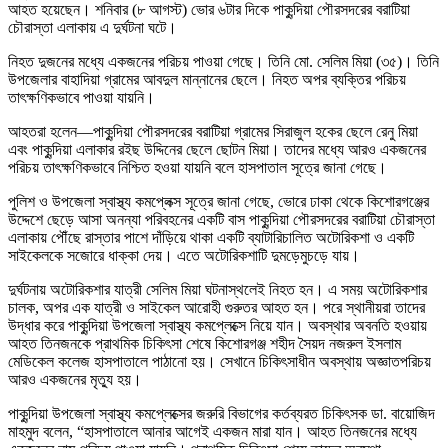
আহত হয়েছেন। শনিবার (৮ আগস্ট) ভোর ৬টার দিকে পাকুন্দিয়া পৌরসদরের বরাটিয়া
চৌরাস্তা এলাকায় এ দুর্ঘটনা ঘটে।
নিহত দুজনের মধ্যে একজনের পরিচয় পাওয়া গেছে। তিনি মো. সেলিম মিয়া (৩৫)। তিনি
উপজেলার বাহাদিয়া গ্রামের আবদুল মান্নানের ছেলে। নিহত অপর ব্যক্তির পরিচয়
তাৎক্ষণিকভাবে পাওয়া যায়নি।
আহতরা হলেন—পাকুন্দিয়া পৌরসদরের বরাটিয়া গ্রামের সিরাজুল হকের ছেলে রেনু মিয়া
এবং পাকুন্দিয়া এলাকার রইছ উদ্দিনের ছেলে ছোটন মিয়া। তাদের মধ্যে আরও একজনের
পরিচয় তাৎক্ষণিকভাবে নিশ্চিত হওয়া যায়নি বলে হাসপাতাল সূত্রে জানা গেছে।
পুলিশ ও উপজেলা স্বাস্থ্য কমপ্লেক্স সূত্রে জানা গেছে, ভোরে ঢাকা থেকে কিশোরগঞ্জের
উদ্দেশে ছেড়ে আসা অনন্যা পরিবহনের একটি বাস পাকুন্দিয়া পৌরসদরের বরাটিয়া চৌরাস্তা
এলাকায় পৌঁছে রাস্তার পাশে দাঁড়িয়ে থাকা একটি ব্যাটারিচালিত অটোরিকশা ও একটি
সাইকেলকে সজোরে ধাক্কা দেয়। এতে অটোরিকশাটি দুমড়েমুচড়ে যায়।
দুর্ঘটনায় অটোরিকশার যাত্রী সেলিম মিয়া ঘটনাস্থলেই নিহত হন। এ সময় অটোরিকশার
চালক, অপর এক যাত্রী ও সাইকেল আরোহী গুরুতর আহত হন। পরে স্থানীয়রা তাদের
উদ্ধার করে পাকুন্দিয়া উপজেলা স্বাস্থ্য কমপ্লেক্সে নিয়ে যান। অবস্থার অবনতি হওয়ায়
আহত তিনজনকে প্রাথমিক চিকিৎসা শেষে কিশোরগঞ্জ শহীদ সৈয়দ নজরুল ইসলাম
মেডিকেল কলেজ হাসপাতালে পাঠানো হয়। সেখানে চিকিৎসাধীন অবস্থায় অজ্ঞাতপরিচয়
আরও একজনের মৃত্যু হয়।
পাকুন্দিয়া উপজেলা স্বাস্থ্য কমপ্লেক্সের জরুরি বিভাগের কর্তব্যরত চিকিৎসক ডা. বায়োজিদ
মাহমুদ বলেন, “হাসপাতালে আনার আগেই একজন মারা যান। আহত তিনজনের মধ্যে