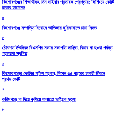
কিশোরগঞ্জের শিক্ষার্থীসহ তিন সাইবার প্রতারক গ্রেপ্তার: ফিশিংয়ে কোটি
টাকার হাতবদল
৪
কিশোরগঞ্জে সম্পত্তি বিরোধে ভাতিজার ছুরিকাঘাতে চাচা নিহত
৫
চৌদ্দশত ইউনিয়ন বিএনপির সভায় সভাপতি লাঞ্ছিত, বিচার না হওয়া পর্যন্ত
প্রচারণা স্থগিত
৬
কিশোরগঞ্জের ভোটার পুলিশ প্রধান, দিবেন ৩৫ বছরের চাকরী জীবনে
প্রথম ভোট
৭
করিমগঞ্জে দা দিয়ে কুপিয়ে খালাতো ভাইকে হত্যা
৮