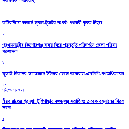
স্বাভাবিক সরবরাহ
৭
কটিয়াদীতে কাভার্ড ভ্যান-ট্রাক্টর সংঘর্ষ: পথচারী কৃষক নিহত
৮
প্রধানমন্ত্রীর কিশোরগঞ্জ সফর ঘিরে প্রস্তুতি পরিদর্শনে জেলা পরিষদ
প্রশাসক
৯
জুলাই দিবসের আয়োজনে ইটনায় ক্ষোভ জামায়াত-এনসিপি-গণঅধিকারের
১০
সর্বশেষ সব খবর
নীরব রাতের শ্রদ্ধা: টুঙ্গিপাড়ায় বঙ্গবন্ধুর সমাধিতে তারেক রহমানের বিরল
সফর
১