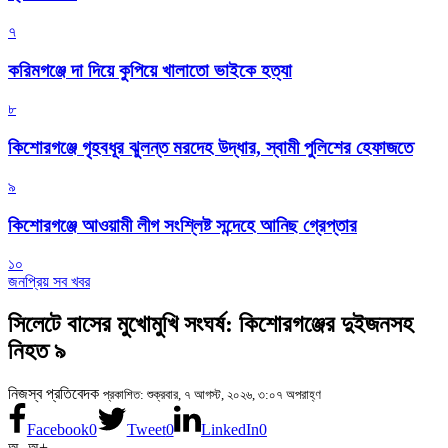
৭
করিমগঞ্জে দা দিয়ে কুপিয়ে খালাতো ভাইকে হত্যা
৮
কিশোরগঞ্জে গৃহবধূর ঝুলন্ত মরদেহ উদ্ধার, স্বামী পুলিশের হেফাজতে
৯
কিশোরগঞ্জে আওয়ামী লীগ সংশ্লিষ্ট সন্দেহে আনিছ গ্রেপ্তার
১০
জনপ্রিয় সব খবর
সিলেটে বাসের মুখোমুখি সংঘর্ষ: কিশোরগঞ্জের দুইজনসহ
নিহত ৯
নিজস্ব প্রতিবেদক
প্রকাশিত: শুক্রবার, ৭ আগস্ট, ২০২৬, ৩:০৭ অপরাহ্ণ
Facebook
0
Tweet
0
LinkedIn
0
অ-
অ+