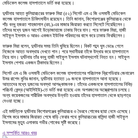
মেডিকেল কলেজ হাসপাতালে ভর্তি করা হয়েছে।
দুর্ঘটনায় আহত কুলিয়ারচরের ফারুক মিয়া (৫২) সিলেট এম এ জি ওসমানী মেডিকেল
কলেজ হাসপাতালে চিকিৎসাধীন রয়েছেন। তিনি জানান, কিশোরগঞ্জের কুলিয়ারচর থেকে
পাঁচ বন্ধু হজরত শাহজালাল (রহ.)-এর মাজার জিয়ারত করতে সিলেটে গিয়েছিলেন।
তাঁদের মধ্যে দুজন আগেই উড়োজাহাজে ঢাকায় ফিরে যান। পরে ফারুক মিয়া, হাজী
সাইফুল ইসলাম ও আরও একজন ইউনিক পরিবহনের বাসে করে ঢাকায় ফিরছিলেন।
ফারুক মিয়া বলেন, দুর্ঘটনার সময় তিনি ঘুমিয়ে ছিলেন। বিকট শব্দে ঘুম ভেঙে গেলে
নিজেকে আহত অবস্থায় দেখতে পান। পরে স্থানীয়রা তাঁকে উদ্ধার করে হাসপাতালে
নিয়ে যান। দুর্ঘটনায় তাঁর বন্ধু হাজী সাইফুল ইসলাম ঘটনাস্থলেই নিহত হন। সাইফুল
ইসলাম পেশায় একজন ঠিকাদার ছিলেন।
সিলেট এম এ জি ওসমানী মেডিকেল কলেজ হাসপাতালের পরিচালক ব্রিগেডিয়ার জেনারেল
উমর রাশেদ মুনির জানান, দুর্ঘটনায় হতাহত ১৬ জনকে হাসপাতালে আনা হয়েছে।
আহতদের মধ্যে দুজনের অবস্থা আশঙ্কাজনক। তাঁদের একজনকে হাসপাতালের নিবিড়
পরিচর্যা কেন্দ্র (আইসিইউ)-তে ভর্তি করা হয়েছে এবং অপরজনের অস্ত্রোপচার চলছে।
অন্য কয়েকজনের শারীরিক অবস্থার উন্নতি হওয়ায় তাঁদের হাসপাতাল থেকে ছাড়পত্র
দেওয়া হচ্ছে।
এই মর্মান্তিক দুর্ঘটনায় কিশোরগঞ্জের কুলিয়ারচর ও ভৈরবে শোকের ছায়া নেমে এসেছে।
বিশেষ করে মাজার জিয়ারত শেষে বাড়ি ফেরার পথে কুলিয়ারচরের বাসিন্দা হাজী সাইফুল
ইসলামের মৃত্যু এলাকায় গভীর শোকের সৃষ্টি করেছে।
এ সম্পর্কিত আরও খবর