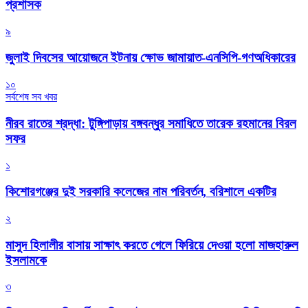
প্রশাসক
৯
জুলাই দিবসের আয়োজনে ইটনায় ক্ষোভ জামায়াত-এনসিপি-গণঅধিকারের
১০
সর্বশেষ সব খবর
নীরব রাতের শ্রদ্ধা: টুঙ্গিপাড়ায় বঙ্গবন্ধুর সমাধিতে তারেক রহমানের বিরল
সফর
১
কিশোরগঞ্জের দুই সরকারি কলেজের নাম পরিবর্তন, বরিশালে একটির
২
মাসুদ হিলালীর বাসায় সাক্ষাৎ করতে গেলে ফিরিয়ে দেওয়া হলো মাজহারুল
ইসলামকে
৩