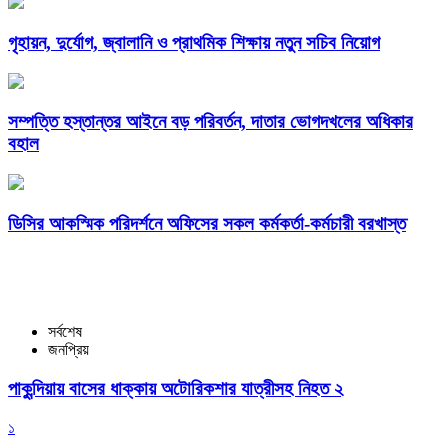
গৃহায়ন, দুর্যোগ, জ্বালানি ও প্রাথমিক শিক্ষায় নতুন সচিব নিয়োগ
সম্পত্তি হস্তান্তর আইনে বড় পরিবর্তন, দাতার ভোগদখলের অধিকার
বহাল
ডিসির আকস্মিক পরিদর্শনে অফিসের সকল কর্মকর্তা-কর্মচারী বরখাস্ত
সর্বশেষ
জনপ্রিয়
পাকুন্দিয়ায় বাসের ধাক্কায় অটোরিকশার যাত্রীসহ নিহত ২
১