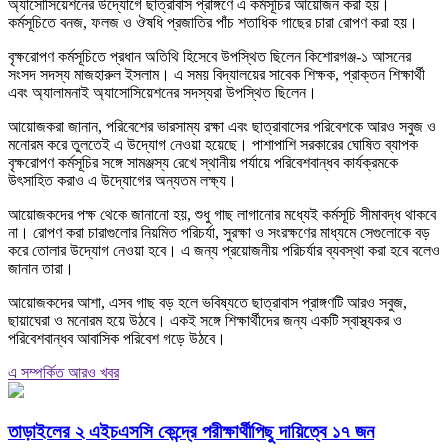
অ্যাসোসিয়েশনের উদ্যোগে ছাত্রাবাস প্রাঙ্গণে এ কর্মসূচির আয়োজন করা হয়।
কর্মসূচিতে বনজ, ফলজ ও ঔষধি প্রজাতির পাঁচ শতাধিক গাছের চারা রোপণ করা হয়।
বৃক্ষরোপণ কর্মসূচিতে প্রধান অতিথি হিসেবে উপস্থিত ছিলেন কিশোরগঞ্জ-১ আসনের
সংসদ সদস্য মাজহারুল ইসলাম। এ সময় বিদ্যালয়ের সাবেক শিক্ষক, প্রাক্তন শিক্ষার্থী
এবং অ্যালামনাই অ্যাসোসিয়েশনের সদস্যরা উপস্থিত ছিলেন।
আয়োজকরা জানান, পরিবেশের ভারসাম্য রক্ষা এবং ছাত্রাবাসের পরিবেশকে আরও সবুজ ও
মনোরম করে তুলতেই এ উদ্যোগ নেওয়া হয়েছে। পাশাপাশি সরকারের ঘোষিত ব্যাপক
বৃক্ষরোপণ কর্মসূচির সঙ্গে সামঞ্জস্য রেখে স্থানীয় পর্যায়ে পরিবেশবান্ধব কার্যক্রমকে
উৎসাহিত করাও এ উদ্যোগের অন্যতম লক্ষ্য।
আয়োজকদের পক্ষ থেকে জানানো হয়, শুধু গাছ লাগানোর মধ্যেই কর্মসূচি সীমাবদ্ধ থাকবে
না। রোপণ করা চারাগুলোর নিয়মিত পরিচর্যা, সুরক্ষা ও সংরক্ষণের মাধ্যমে সেগুলোকে বড়
করে তোলার উদ্যোগ নেওয়া হবে। এ জন্য প্রয়োজনীয় পরিচর্যার ব্যবস্থা করা হবে বলেও
জানান তারা।
আয়োজকদের আশা, এসব গাছ বড় হলে ভবিষ্যতে ছাত্রাবাস প্রাঙ্গণটি আরও সবুজ,
ছায়াঘেরা ও মনোরম হয়ে উঠবে। একই সঙ্গে শিক্ষার্থীদের জন্য একটি স্বাস্থ্যকর ও
পরিবেশবান্ধব আবাসিক পরিবেশ গড়ে উঠবে।
এ সম্পর্কিত আরও খবর
তাড়াইলের ২ এইচএসসি কেন্দ্রে পরীক্ষার্থীপিছু দায়িত্বে ১৭ জন