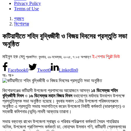
Privacy Policy
Terms of Use
প্রচ্ছদ
কিশোরগঞ্জ
কটিয়াদীতে শহিদ বুদ্ধিজীবী ও বিজয় দিবসের প্রস্তুতি সভা
অনুষ্ঠিত
মাইনুল হক মেনু
ই-পেপার প্রিন্ট ভিউ
প্রকাশিত: বুধবার, ২৬ নভেম্বর, ২০২৫, ৭:০৫ অপরাহ্ণ
Facebook
0
Tweet
0
LinkedIn
0
অ-
অ+
কিশোরগঞ্জের কটিয়াদী উপজেলা প্রশাসনের আয়োজনে আসন্ন
১৪ ডিসেম্বর শহিদ
বুদ্ধিজীবী দিবস
ও
১৬ ডিসেম্বর মহান বিজয় দিবস
যথাযোগ্য মর্যাদায় উদযাপন উপলক্ষে
প্রস্তুতিমূলক সভা অনুষ্ঠিত হয়েছে। বুধবার সকাল ১১টায় উপজেলা পরিষদহলরুমে
অনুষ্ঠিত এ প্রস্তুতি সভায় সভাপতিত্ব করেন উপজেলা নির্বাহী কর্মকর্তা (ভারপ্রাপ্ত) ও
সহকারী কমিশনার (ভূমি) লাবনী আক্তার তারানা।
সভায় বক্তব্য রাখেন উপজেলা স্বাস্থ্য ও পরিবার পরিকল্পনা কর্মকর্তা সৈয়দ শাহরিয়ার
অনিক, উপজেলা প্রাণিসম্পদ কর্মকর্তা ডা. মোহাম্মদ উসমান গণি, কটিয়াদী প্রেসক্লাবের