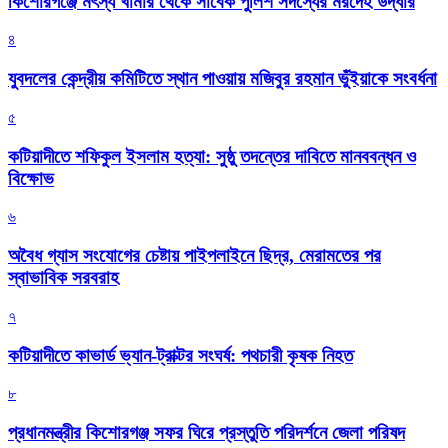
কিশোরগঞ্জে মৎস্য খামার থেকে সাবেক পুলিশ সদস্যের মরদেহ উদ্ধার
৪
যুবদলের কেন্দ্রীয় কমিটিতে স্থান পাওয়ায় মজিবুর রহমান ভুঁইয়াকে সংবর্ধনা
৫
কটিয়াদীতে শফিকুল ইসলাম হত্যা: সুষ্ঠু তদন্তের দাবিতে মানববন্ধন ও
বিক্ষোভ
৬
অবৈধ গ্যাস সংযোগের চেষ্টায় পাইপলাইনে ছিদ্র, মেরামতের পর
স্বাভাবিক সরবরাহ
৭
কটিয়াদীতে কাভার্ড ভ্যান-ট্রাক্টর সংঘর্ষ: পথচারী কৃষক নিহত
৮
প্রধানমন্ত্রীর কিশোরগঞ্জ সফর ঘিরে প্রস্তুতি পরিদর্শনে জেলা পরিষদ