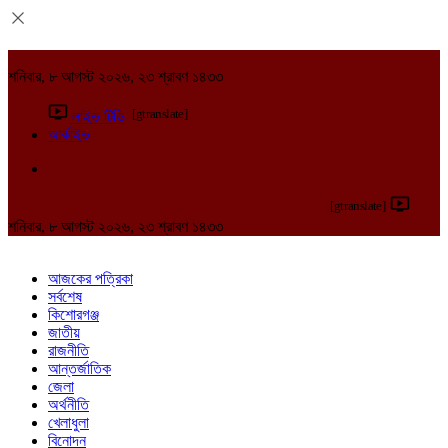
শনিবার, ৮ আগস্ট ২০২৬, ২৩ শ্রাবণ ১৪৩৩
[gtranslate]
লাইভ টিভি
আর্কাইভ
[gtranslate]
শনিবার, ৮ আগস্ট ২০২৬, ২৩ শ্রাবণ ১৪৩৩
আজকের পত্রিকা
সর্বশেষ
কিশোরগঞ্জ
জাতীয়
রাজনীতি
আন্তর্জাতিক
জেলা
অর্থনীতি
খেলাধুলা
বিনোদন