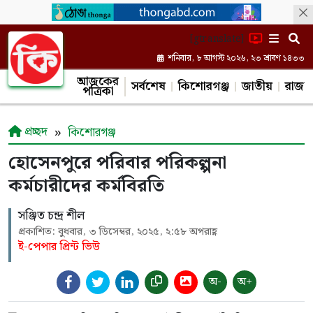
[gtranslate]
শনিবার, ৮ আগস্ট ২০২৬, ২৩ শ্রাবণ ১৪৩৩
আজকের
সর্বশেষ
কিশোরগঞ্জ
জাতীয়
রাজন
পত্রিকা
প্রচ্ছদ
কিশোরগঞ্জ
হোসেনপুরে পরিবার পরিকল্পনা
কর্মচারীদের কর্মবিরতি
সঞ্জিত চন্দ্র শীল
প্রকাশিত: বুধবার, ৩ ডিসেম্বর, ২০২৫, ২:৫৮ অপরাহ্ণ
ই-পেপার প্রিন্ট ভিউ
অ-
অ+