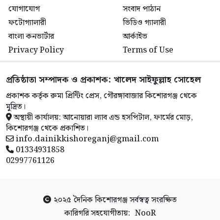
যোগাযোগ
সংবাদ পাঠান
ফটোগ্যালারী
ভিডিও গ্যালারী
বাংলা কনভার্টার
আর্কাইভ
Privacy Policy
Terms of Use
প্রতিষ্ঠাতা সম্পাদক ও প্রকাশক: খালেদ সাইফুল্লাহ সোহেল
প্রকাশক কর্তৃক রুমা প্রিন্টিং প্রেস, গৌরঙ্গাবাজার কিশোরগঞ্জ থেকে
মুদ্রিত।
অস্থায়ী কার্যালয়: আনোয়ারা ল্যাব এন্ড হসপিটাল, ফার্মের মোড়,
কিশোরগঞ্জ থেকে প্রকাশিত।
info.dainikkishoreganj@gmail.com
01334931858
02997761126
২০২৫
দৈনিক কিশোরগঞ্জ
সর্বস্বত্ব সংরক্ষিত
কারিগরি সহযোগীতায়:
NooR