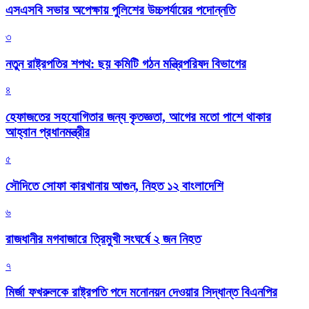
এসএসবি সভার অপেক্ষায় পুলিশের উচ্চপর্যায়ের পদোন্নতি
৩
নতুন রাষ্ট্রপতির শপথ: ছয় কমিটি গঠন মন্ত্রিপরিষদ বিভাগের
৪
হেফাজতের সহযোগিতার জন্য কৃতজ্ঞতা, আগের মতো পাশে থাকার
আহ্বান প্রধানমন্ত্রীর
৫
সৌদিতে সোফা কারখানায় আগুন, নিহত ১২ বাংলাদেশি
৬
রাজধানীর মগবাজারে ত্রিমুখী সংঘর্ষে ২ জন নিহত
৭
মির্জা ফখরুলকে রাষ্ট্রপতি পদে মনোনয়ন দেওয়ার সিদ্ধান্ত বিএনপির