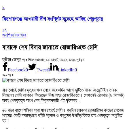
৯
কিশোরগঞ্জে আওয়ামী লীগ সংশ্লিষ্ট সন্দেহে আনিছ গ্রেপ্তার
১০
জনপ্রিয় সব খবর
বাবাকে শেষ বিদায় জানাতে রোজারিওতে মেসি
ক্রীড়া ডেস্ক
প্রকাশিত: সোমবার, ১০ আগস্ট, ২০২৬, ৯:৩১ পূর্বাহ্ণ
Facebook
0
Tweet
0
LinkedIn
0
অ-
অ+
বাবা হোর্হে মেসির মৃত্যুর খবর পেয়ে কয়েকদিন আগে ছুটিতে থাকা আর্জেন্টাইন তারকা
লিওনেল মেসি আবারও ফিরেছেন নিজ শহর রোজারিওতে। সেখানেই রোববার (৯ আগস্ট)
বাবার শেষকৃত্যে অংশ নেন বিশ্বকাপজয়ী এই ফুটবলার।
৬৮ বছর বয়সে শনিবার মারা যান হোর্হে মেসি। পরদিন রোববার রোজারিওর কাছের পেরেজ
শহরের একটি কবরস্থানে ঘনিষ্ঠ স্বজন ও বন্ধুদের উপস্থিতিতে তার শেষকৃত্য অনুষ্ঠিত
হয়।