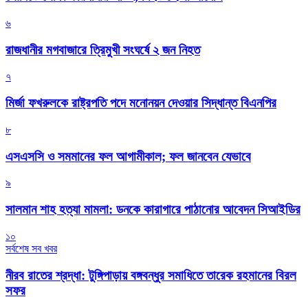
৬
রাজধানীর মগবাজারে ত্রিমুখী সংঘর্ষে ২ জন নিহত
৭
মির্জা ফখরুলকে রাষ্ট্রপতি পদে মনোনয়ন দেওয়ার সিদ্ধান্ত বিএনপির
৮
এসএসসি ও সমমানের ফল আগামীকাল; ফল জানবেন যেভাবে
৯
সালমান শাহ হত্যা মামলা: ডনকে কারাগারে পাঠানোর আবেদন সিআইডির
১০
সর্বশেষ সব খবর
নীরব রাতের শ্রদ্ধা: টুঙ্গিপাড়ায় বঙ্গবন্ধুর সমাধিতে তারেক রহমানের বিরল
সফর