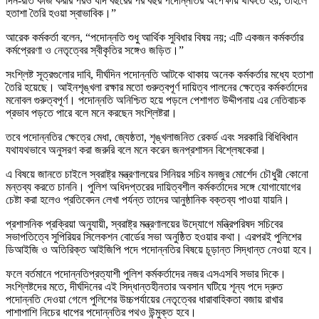
দিন-রাত কাজ করার পরও যদি বছরের পর বছর পদোন্নতির অপেক্ষায় থাকতে হয়, তাহলে
হতাশা তৈরি হওয়া স্বাভাবিক।”
আরেক কর্মকর্তা বলেন, “পদোন্নতি শুধু আর্থিক সুবিধার বিষয় নয়; এটি একজন কর্মকর্তার
কর্মপ্রেরণা ও নেতৃত্বের স্বীকৃতির সঙ্গেও জড়িত।”
সংশ্লিষ্ট সূত্রগুলোর দাবি, দীর্ঘদিন পদোন্নতি আটকে থাকায় অনেক কর্মকর্তার মধ্যে হতাশা
তৈরি হয়েছে। আইনশৃঙ্খলা রক্ষার মতো গুরুত্বপূর্ণ দায়িত্ব পালনের ক্ষেত্রে কর্মকর্তাদের
মনোবল গুরুত্বপূর্ণ। পদোন্নতি অনিশ্চিত হয়ে পড়লে পেশাগত উদ্দীপনায় এর নেতিবাচক
প্রভাব পড়তে পারে বলে মনে করছেন সংশ্লিষ্টরা।
তবে পদোন্নতির ক্ষেত্রে মেধা, জ্যেষ্ঠতা, শৃঙ্খলাজনিত রেকর্ড এবং সরকারি বিধিবিধান
যথাযথভাবে অনুসরণ করা জরুরি বলে মনে করেন জনপ্রশাসন বিশ্লেষকেরা।
এ বিষয়ে জানতে চাইলে স্বরাষ্ট্র মন্ত্রণালয়ের সিনিয়র সচিব মনজুর মোর্শেদ চৌধুরী কোনো
মন্তব্য করতে চাননি। পুলিশ অধিদপ্তরের দায়িত্বশীল কর্মকর্তাদের সঙ্গে যোগাযোগের
চেষ্টা করা হলেও প্রতিবেদন লেখা পর্যন্ত তাদের আনুষ্ঠানিক বক্তব্য পাওয়া যায়নি।
প্রশাসনিক প্রক্রিয়া অনুযায়ী, স্বরাষ্ট্র মন্ত্রণালয়ের উদ্যোগে মন্ত্রিপরিষদ সচিবের
সভাপতিত্বে সুপিরিয়র সিলেকশন বোর্ডের সভা অনুষ্ঠিত হওয়ার কথা। এরপরই পুলিশের
ডিআইজি ও অতিরিক্ত আইজিপি পদে পদোন্নতির বিষয়ে চূড়ান্ত সিদ্ধান্ত নেওয়া হবে।
ফলে বর্তমানে পদোন্নতিপ্রত্যাশী পুলিশ কর্মকর্তাদের নজর এসএসবি সভার দিকে।
সংশ্লিষ্টদের মতে, দীর্ঘদিনের এই সিদ্ধান্তহীনতার অবসান ঘটিয়ে শূন্য পদে দ্রুত
পদোন্নতি দেওয়া গেলে পুলিশের উচ্চপর্যায়ের নেতৃত্বের ধারাবাহিকতা বজায় রাখার
পাশাপাশি নিচের ধাপের পদোন্নতির পথও উন্মুক্ত হবে।