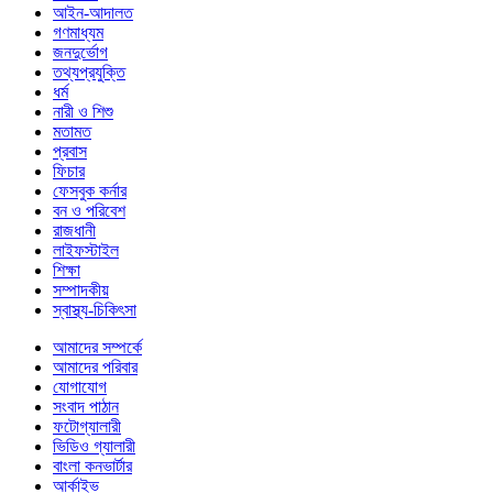
আইন-আদালত
গণমাধ্যম
জনদুর্ভোগ
তথ্যপ্রযুক্তি
ধর্ম
নারী ও শিশু
মতামত
প্রবাস
ফিচার
ফেসবুক কর্নার
বন ও পরিবেশ
রাজধানী
লাইফস্টাইল
শিক্ষা
সম্পাদকীয়
স্বাস্থ্য-চিকিৎসা
আমাদের সম্পর্কে
আমাদের পরিবার
যোগাযোগ
সংবাদ পাঠান
ফটোগ্যালারী
ভিডিও গ্যালারী
বাংলা কনভার্টার
আর্কাইভ