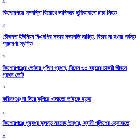
৪
কিশোরগঞ্জে সম্পত্তি বিরোধে ভাতিজার ছুরিকাঘাতে চাচা নিহত
৫
চৌদ্দশত ইউনিয়ন বিএনপির সভায় সভাপতি লাঞ্ছিত, বিচার না হওয়া পর্যন্ত
প্রচারণা স্থগিত
৬
কিশোরগঞ্জের ভোটার পুলিশ প্রধান, দিবেন ৩৫ বছরের চাকরী জীবনে
প্রথম ভোট
৭
করিমগঞ্জে দা দিয়ে কুপিয়ে খালাতো ভাইকে হত্যা
৮
কিশোরগঞ্জে গৃহবধূর ঝুলন্ত মরদেহ উদ্ধার, স্বামী পুলিশের হেফাজতে
৯