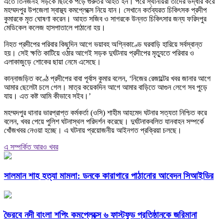
এতে তিনজনই সড়কে ছিটকে পড়ে গুরুতর আহত হন। পরে স্থানীয়রা তাদের উদ্ধার করে
মহম্মদপুর উপজেলা স্বাস্থ্য কমপ্লেক্সে নিয়ে যান। সেখানে কর্তব্যরত চিকিৎসক প্রদীপ
কুমারকে মৃত ঘোষণা করেন। আহত সজিব ও সাগরকে উন্নত চিকিৎসার জন্য ফরিদপুর
মেডিকেল কলেজ হাসপাতালে পাঠানো হয়।
নিহত প্রদীপের পরিবার কিছুদিন আগে ভয়াবহ অগ্নিকাণ্ডে ঘরবাড়ি হারিয়ে সর্বস্বান্ত
হয়। সেই ক্ষতি কাটিয়ে ওঠার আগেই সড়ক দুর্ঘটনায় প্রদীপের মৃত্যুতে পরিবার ও
এলাকাজুড়ে শোকের ছায়া নেমে এসেছে।
কান্নাজড়িত কণ্ঠে প্রদীপের বাবা পূর্বাস কুমার বলেন, ‘নিজের রেজাল্টের খবর জানার আগে
আমার ছেলেটা চলে গেল। মাত্র কয়েকদিন আগে আমার বাড়িতে আগুন লেগে সব পুড়ে
যায়। এত কষ্ট আমি কীভাবে সইব।’
মহম্মদপুর থানার ভারপ্রাপ্ত কর্মকর্তা (ওসি) শাহীম আহমেদ ঘটনার সত্যতা নিশ্চিত করে
বলেন, খবর পেয়ে পুলিশ ঘটনাস্থল পরিদর্শন করেছে। দুর্ঘটনাকবলিত যানবাহন সম্পর্কে
খোঁজখবর নেওয়া হচ্ছে। এ ঘটনায় প্রয়োজনীয় আইনগত প্রক্রিয়া চলছে।
এ সম্পর্কিত আরও খবর
সালমান শাহ হত্যা মামলা: ডনকে কারাগারে পাঠানোর আবেদন সিআইডির
ভৈরবে নদী বাংলা শপিং কমপ্লেক্সে ৬ ফাস্টফুড প্রতিষ্ঠানকে জরিমানা