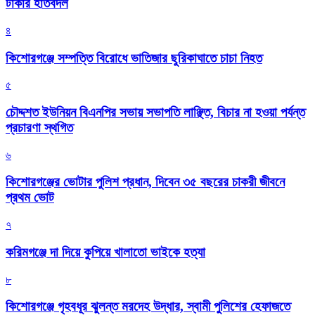
টাকার হাতবদল
৪
কিশোরগঞ্জে সম্পত্তি বিরোধে ভাতিজার ছুরিকাঘাতে চাচা নিহত
৫
চৌদ্দশত ইউনিয়ন বিএনপির সভায় সভাপতি লাঞ্ছিত, বিচার না হওয়া পর্যন্ত
প্রচারণা স্থগিত
৬
কিশোরগঞ্জের ভোটার পুলিশ প্রধান, দিবেন ৩৫ বছরের চাকরী জীবনে
প্রথম ভোট
৭
করিমগঞ্জে দা দিয়ে কুপিয়ে খালাতো ভাইকে হত্যা
৮
কিশোরগঞ্জে গৃহবধূর ঝুলন্ত মরদেহ উদ্ধার, স্বামী পুলিশের হেফাজতে