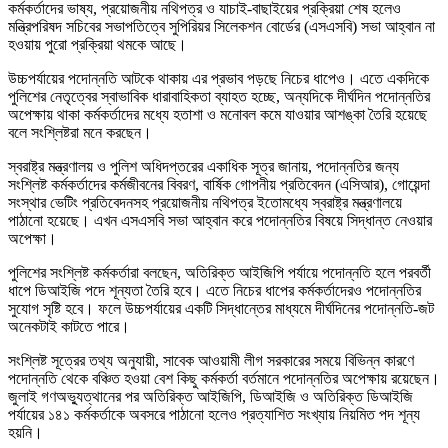
কর্মকর্তাদের ভাষ্য, প্রয়োজনীয় নথিপত্র ও যাচাই-বাছাইয়ের প্রক্রিয়া শেষ হলেও
মন্ত্রিপরিষদ সচিবের সভাপতিত্বে সুপিরিয়র সিলেকশন বোর্ডের (এসএসবি) সভা আহ্বান না
হওয়ায় পুরো প্রক্রিয়া থমকে আছে।
উচ্চপর্যায়ের পদোন্নতি আটকে থাকায় এর প্রভাব পড়ছে নিচের ধাপেও। এতে একদিকে
পুলিশের নেতৃত্বের স্বাভাবিক ধারাবাহিকতা ব্যাহত হচ্ছে, অন্যদিকে দীর্ঘদিন পদোন্নতির
অপেক্ষায় থাকা কর্মকর্তাদের মধ্যে হতাশা ও মনোবল কমে যাওয়ার আশঙ্কা তৈরি হয়েছে
বলে সংশ্লিষ্টরা মনে করছেন।
স্বরাষ্ট্র মন্ত্রণালয় ও পুলিশ অধিদপ্তরের একাধিক সূত্র জানায়, পদোন্নতির জন্য
সংশ্লিষ্ট কর্মকর্তাদের কর্মজীবনের বিবরণ, বার্ষিক গোপনীয় প্রতিবেদন (এসিআর), গোয়েন্দা
সংস্থার ভেটিং প্রতিবেদনসহ প্রয়োজনীয় নথিপত্র ইতোমধ্যে স্বরাষ্ট্র মন্ত্রণালয়ে
পাঠানো হয়েছে। এখন এসএসবি সভা আহ্বান করে পদোন্নতির বিষয়ে সিদ্ধান্ত নেওয়ার
অপেক্ষা।
পুলিশের সংশ্লিষ্ট কর্মকর্তারা বলছেন, অতিরিক্ত আইজিপি পর্যায়ে পদোন্নতি হলে পরবর্তী
ধাপে ডিআইজি পদে শূন্যতা তৈরি হবে। এতে নিচের ধাপের কর্মকর্তাদেরও পদোন্নতির
সুযোগ সৃষ্টি হবে। ফলে উচ্চপর্যায়ের একটি সিদ্ধান্তের মাধ্যমে দীর্ঘদিনের পদোন্নতি-জট
অনেকটাই কাটতে পারে।
সংশ্লিষ্ট সূত্রের তথ্য অনুযায়ী, সাবেক আওয়ামী লীগ সরকারের সময়ে বিভিন্ন কারণে
পদোন্নতি থেকে বঞ্চিত হওয়া বেশ কিছু কর্মকর্তা বর্তমানে পদোন্নতির অপেক্ষায় রয়েছেন।
জুলাই গণঅভ্যুত্থানের পর অতিরিক্ত আইজিপি, ডিআইজি ও অতিরিক্ত ডিআইজি
পর্যায়ের ১৪১ কর্মকর্তাকে অবসরে পাঠানো হলেও প্রত্যাশিত সংখ্যায় নিয়মিত পদ শূন্য
হয়নি।