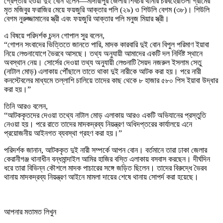
গ্রেপ্তার হওয়া দুই বোন হলেন—মাদারীপুর জেলার শিবচর থানার চরবহেরাতলা গ্রামের
মৃত মজিবুর ফরাজির মেয়ে ফয়জুরি আক্তার পলি (২৯) ও শিউলি বেগম (৩৮)। শিউলি
বেগম নুরুজ্জামানের স্ত্রী এবং ফয়জুরি আক্তার পলি মনুজ মিয়ার স্ত্রী।
এ বিষয়ে পরিদর্শক চন্দন গোপাল সুর বলেন,
“গোপন সংবাদের ভিত্তিতে জানতে পারি, মাদক কারবারি দুই বোন বিপুল পরিমাণ ইয়াবা
নিয়ে লেগুনাযোগে ভৈরবে আসছে। তথ্য অনুযায়ী আমাদের একটি দল নির্দিষ্ট স্থানে
অবস্থান নেয়। সোর্সের দেওয়া তথ্য অনুযায়ী লেগুনাটি সৈয়দ নজরুল ইসলাম সেতু
(নাটাল মোড়) এলাকায় পৌঁছালে তাতে থাকা দুই নারীকে আটক করা হয়। পরে নারী
কনস্টেবলের মাধ্যমে তল্লাশি চালিয়ে তাদের কাছ থেকে ৮ হাজার ৫৮০ পিস ইয়াবা উদ্ধার
করা হয়।”
তিনি আরও বলেন,
“আটককৃতদের দেওয়া তথ্যে নাটাল মোড় এলাকায় আরও একটি অভিযানের প্রস্তুতি
নেওয়া হয়। পরে রাতে তাদের মাদকদ্রব্য নিয়ন্ত্রণ অধিদপ্তরের কার্যালয়ে এনে
প্রয়োজনীয় আইনগত ব্যবস্থা গ্রহণ করা হয়।”
পরিদর্শক জানান, আটককৃত দুই নারী সম্পর্কে আপন বোন। বর্তমানে তারা ঢাকা জেলার
কেরানীগঞ্জ থানাধীন বন্ধমান্দাইল আমির হাজির বস্তি এলাকায় বসবাস করছেন। দীর্ঘদিন
ধরে তারা বিভিন্ন কৌশলে মাদক পাচারের সঙ্গে জড়িত ছিলেন। তাদের বিরুদ্ধে ভৈরব
থানায় মাদকদ্রব্য নিয়ন্ত্রণ আইনে মামলা দায়ের শেষে থানায় সোপর্দ করা হয়েছে।
আপনার মতামত লিখুন