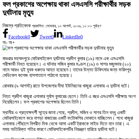
ফল প্রকাশের অপেক্ষায় থাকা এসএসসি পরীক্ষার্থীর সড়ক
দুর্ঘটনায় মৃত্যু
নিজস্ব প্রতিবেদক
প্রকাশিত: সোমবার, ১০ আগস্ট, ২০২৬, ১০:০০ পূর্বাহ্ণ
Facebook
0
Tweet
0
LinkedIn
0
অ-
অ+
মাগুরার মহম্মদপুরে মোটরসাইকেল দুর্ঘটনায় প্রদীপ কুমার (১৯) নামে এক এসএসসি
পরীক্ষার্থী নিহত হয়েছেন। এ ঘটনায় সজিব কুমার মণ্ডল (১৯) ও সাগর মজুমদার (২০)
নামে আরও দুই যুবক গুরুতর আহত হয়েছেন। তাদের উন্নত চিকিৎসার জন্য ফরিদপুর
মেডিকেল কলেজ হাসপাতালে পাঠানো হয়েছে।
রোববার (৯ আগস্ট) রাতে উপজেলার দীঘা ইউনিয়নের খাজুরা এলাকায় এ দুর্ঘটনা ঘটে।
নিহত প্রদীপ খাজুরা এলাকার পূর্বাস কুমারের ছেলে। তিনি এ বছর এসএসসি পরীক্ষায় অংশ
নিয়েছিলেন। ফল প্রকাশের অপেক্ষায় ছিলেন তিনি।
স্থানীয় ও প্রত্যক্ষদর্শী সূত্রে জানা গেছে, প্রদীপ, সজিব ও সাগর তিন বন্ধু একটি
মোটরসাইকেলে করে নাগড়া বাজারের একটি ফটোকপির দোকানে যাচ্ছিলেন। পথে খাজুরা
এলাকায় পৌঁছালে বিপরীত দিক থেকে আসা একটি ট্রাককে সাইড দিতে যান তারা। এ
সময় অতিরিক্ত গতির কারণে মোটরসাইকেলটির নিয়ন্ত্রণ হারিয়ে দুর্ঘটনা ঘটে।