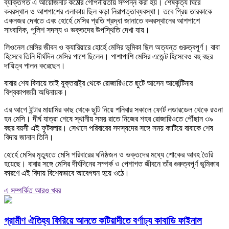
ব্যক্তিগত এ আয়োজনটি কঠোর গোপনীয়তায় সম্পন্ন করা হয়। শেষকৃত্য ঘিরে
কবরস্থান ও আশপাশের এলাকায় ছিল কড়া নিরাপত্তাব্যবস্থা। তবে প্রিয় তারকাকে
একনজর দেখতে এবং হোর্হে মেসির প্রতি শ্রদ্ধা জানাতে কবরস্থানের আশপাশে
সাংবাদিক, পুলিশ সদস্য ও ভক্তদের উপস্থিতি দেখা যায়।
লিওনেল মেসির জীবন ও ক্যারিয়ারে হোর্হে মেসির ভূমিকা ছিল অত্যন্ত গুরুত্বপূর্ণ। বাবা
হিসেবে তিনি দীর্ঘদিন মেসির পাশে ছিলেন। পাশাপাশি মেসির এজেন্ট হিসেবেও বহু বছর
দায়িত্ব পালন করেছেন।
বাবার শেষ বিদায়ে তাই যুক্তরাষ্ট্র থেকে রোজারিওতে ছুটে আসেন আর্জেন্টিনার
বিশ্বকাপজয়ী অধিনায়ক।
এর আগে ইন্টার মায়ামির কাছ থেকে ছুটি নিয়ে শনিবার সকালে ফোর্ট লডারডেল থেকে রওনা
হন মেসি। দীর্ঘ যাত্রা শেষে স্থানীয় সময় রাতে নিজের শহর রোজারিওতে পৌঁছান ৩৯
বছর বয়সী এই ফুটবলার। সেখানে পরিবারের সদস্যদের সঙ্গে সময় কাটিয়ে বাবাকে শেষ
বিদায় জানান তিনি।
হোর্হে মেসির মৃত্যুতে মেসি পরিবারের ঘনিষ্ঠজন ও ভক্তদের মধ্যে শোকের আবহ তৈরি
হয়েছে। বাবার সঙ্গে মেসির দীর্ঘদিনের সম্পর্ক ও পেশাগত জীবনে তাঁর গুরুত্বপূর্ণ ভূমিকার
কারণে এই বিদায় বিশেষভাবে আবেগঘন হয়ে ওঠে।
এ সম্পর্কিত আরও খবর
গ্রামীণ ঐতিহ্য ফিরিয়ে আনতে কটিয়াদীতে বর্ণাঢ্য কাবাডি ফাইনাল