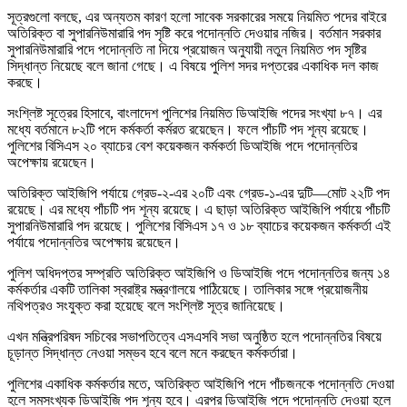
সূত্রগুলো বলছে, এর অন্যতম কারণ হলো সাবেক সরকারের সময়ে নিয়মিত পদের বাইরে
অতিরিক্ত বা সুপারনিউমারারি পদ সৃষ্টি করে পদোন্নতি দেওয়ার নজির। বর্তমান সরকার
সুপারনিউমারারি পদে পদোন্নতি না দিয়ে প্রয়োজন অনুযায়ী নতুন নিয়মিত পদ সৃষ্টির
সিদ্ধান্ত নিয়েছে বলে জানা গেছে। এ বিষয়ে পুলিশ সদর দপ্তরের একাধিক দল কাজ
করছে।
সংশ্লিষ্ট সূত্রের হিসাবে, বাংলাদেশ পুলিশের নিয়মিত ডিআইজি পদের সংখ্যা ৮৭। এর
মধ্যে বর্তমানে ৮২টি পদে কর্মকর্তা কর্মরত রয়েছেন। ফলে পাঁচটি পদ শূন্য রয়েছে।
পুলিশের বিসিএস ২০ ব্যাচের বেশ কয়েকজন কর্মকর্তা ডিআইজি পদে পদোন্নতির
অপেক্ষায় রয়েছেন।
অতিরিক্ত আইজিপি পর্যায়ে গ্রেড-২-এর ২০টি এবং গ্রেড-১-এর দুটি—মোট ২২টি পদ
রয়েছে। এর মধ্যে পাঁচটি পদ শূন্য রয়েছে। এ ছাড়া অতিরিক্ত আইজিপি পর্যায়ে পাঁচটি
সুপারনিউমারারি পদ রয়েছে। পুলিশের বিসিএস ১৭ ও ১৮ ব্যাচের কয়েকজন কর্মকর্তা এই
পর্যায়ে পদোন্নতির অপেক্ষায় রয়েছেন।
পুলিশ অধিদপ্তর সম্প্রতি অতিরিক্ত আইজিপি ও ডিআইজি পদে পদোন্নতির জন্য ১৪
কর্মকর্তার একটি তালিকা স্বরাষ্ট্র মন্ত্রণালয়ে পাঠিয়েছে। তালিকার সঙ্গে প্রয়োজনীয়
নথিপত্রও সংযুক্ত করা হয়েছে বলে সংশ্লিষ্ট সূত্র জানিয়েছে।
এখন মন্ত্রিপরিষদ সচিবের সভাপতিত্বে এসএসবি সভা অনুষ্ঠিত হলে পদোন্নতির বিষয়ে
চূড়ান্ত সিদ্ধান্ত নেওয়া সম্ভব হবে বলে মনে করছেন কর্মকর্তারা।
পুলিশের একাধিক কর্মকর্তার মতে, অতিরিক্ত আইজিপি পদে পাঁচজনকে পদোন্নতি দেওয়া
হলে সমসংখ্যক ডিআইজি পদ শূন্য হবে। এরপর ডিআইজি পদে পদোন্নতি দেওয়া হলে