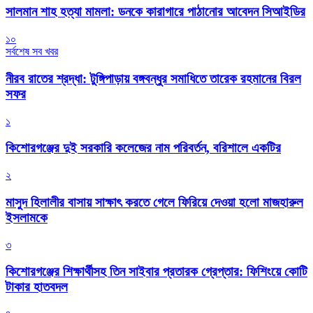
সালমান শাহ হত্যা মামলা: ডনকে কারাগারে পাঠানোর আবেদন সিআইডির
১০
সর্বশেষ সব খবর
নীরব রাতের শ্রদ্ধা: টুঙ্গিপাড়ায় বঙ্গবন্ধুর সমাধিতে তারেক রহমানের বিরল
সফর
১
কিশোরগঞ্জের দুই সরকারি কলেজের নাম পরিবর্তন, বরিশালে একটির
২
মাসুদ হিলালীর বাসায় সাক্ষাৎ করতে গেলে ফিরিয়ে দেওয়া হলো মাজহারুল
ইসলামকে
৩
কিশোরগঞ্জের শিক্ষার্থীসহ তিন সাইবার প্রতারক গ্রেপ্তার: ফিশিংয়ে কোটি
টাকার হাতবদল