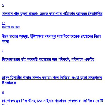
৯
সালমান শাহ হত্যা মামলা: ডনকে কারাগারে পাঠানোর আবেদন সিআইডির
১০
সর্বশেষ সব খবর
নীরব রাতের শ্রদ্ধা: টুঙ্গিপাড়ায় বঙ্গবন্ধুর সমাধিতে তারেক রহমানের বিরল
সফর
১
কিশোরগঞ্জের দুই সরকারি কলেজের নাম পরিবর্তন, বরিশালে একটির
২
মাসুদ হিলালীর বাসায় সাক্ষাৎ করতে গেলে ফিরিয়ে দেওয়া হলো মাজহারুল
ইসলামকে
৩
কিশোরগঞ্জের শিক্ষার্থীসহ তিন সাইবার প্রতারক গ্রেপ্তার: ফিশিংয়ে কোটি