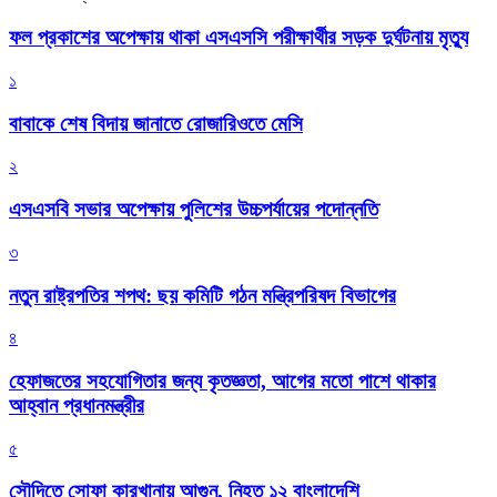
ফল প্রকাশের অপেক্ষায় থাকা এসএসসি পরীক্ষার্থীর সড়ক দুর্ঘটনায় মৃত্যু
১
বাবাকে শেষ বিদায় জানাতে রোজারিওতে মেসি
২
এসএসবি সভার অপেক্ষায় পুলিশের উচ্চপর্যায়ের পদোন্নতি
৩
নতুন রাষ্ট্রপতির শপথ: ছয় কমিটি গঠন মন্ত্রিপরিষদ বিভাগের
৪
হেফাজতের সহযোগিতার জন্য কৃতজ্ঞতা, আগের মতো পাশে থাকার
আহ্বান প্রধানমন্ত্রীর
৫
সৌদিতে সোফা কারখানায় আগুন, নিহত ১২ বাংলাদেশি