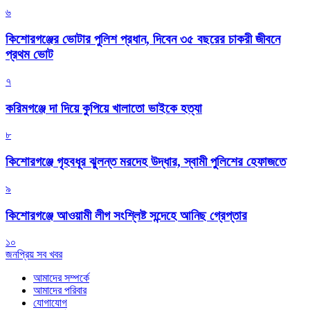
৬
কিশোরগঞ্জের ভোটার পুলিশ প্রধান, দিবেন ৩৫ বছরের চাকরী জীবনে
প্রথম ভোট
৭
করিমগঞ্জে দা দিয়ে কুপিয়ে খালাতো ভাইকে হত্যা
৮
কিশোরগঞ্জে গৃহবধূর ঝুলন্ত মরদেহ উদ্ধার, স্বামী পুলিশের হেফাজতে
৯
কিশোরগঞ্জে আওয়ামী লীগ সংশ্লিষ্ট সন্দেহে আনিছ গ্রেপ্তার
১০
জনপ্রিয় সব খবর
আমাদের সম্পর্কে
আমাদের পরিবার
যোগাযোগ