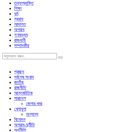
তথ্যপ্রযুক্তি
শিক্ষা
ধর্ম
প্রবাস
আদালত
অপরাধ
গণমাধ্যম
রাজধানী
সম্পাদকীয়
প্রচ্ছদ
সর্বশেষ সংবাদ
জাতীয়
রাজনীতি
আন্তর্জাতিক
সারাদেশ
জেলার খবর
খেলাধুলা
অন্যান্য
বিনোদন
অপরাধ-দুর্নীতি
অর্থনীতি