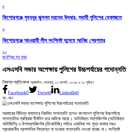
৮
কিশোরগঞ্জে গৃহবধূর ঝুলন্ত মরদেহ উদ্ধার, স্বামী পুলিশের হেফাজতে
৯
কিশোরগঞ্জে আওয়ামী লীগ সংশ্লিষ্ট সন্দেহে আনিছ গ্রেপ্তার
১০
জনপ্রিয় সব খবর
এসএসবি সভার অপেক্ষায় পুলিশের উচ্চপর্যায়ের পদোন্নতি
নিজস্ব প্রতিবেদক
প্রকাশিত: সোমবার, ১০ আগস্ট, ২০২৬, ৯:২০ পূর্বাহ্ণ
Facebook
0
Tweet
0
LinkedIn
0
অ-
অ+
সরকারের বিভিন্ন ক্যাডারে নিয়মিত পদোন্নতি হলেও বাংলাদেশ পুলিশের উচ্চপর্যায়ে
পদোন্নতির প্রক্রিয়া দীর্ঘদিন ধরে আটকে আছে। অতিরিক্ত মহাপরিদর্শক (অতিরিক্ত
আইজিপি) ও উপমহাপরিদর্শক (ডিআইজি) পর্যায়ে একাধিক পদ শূন্য থাকার পরও
প্রয়োজনীয় প্রশাসনিক সিদ্ধান্ত না হওয়ায় পদোন্নতি দেওয়া যাচ্ছে না। সংশ্লিষ্ট