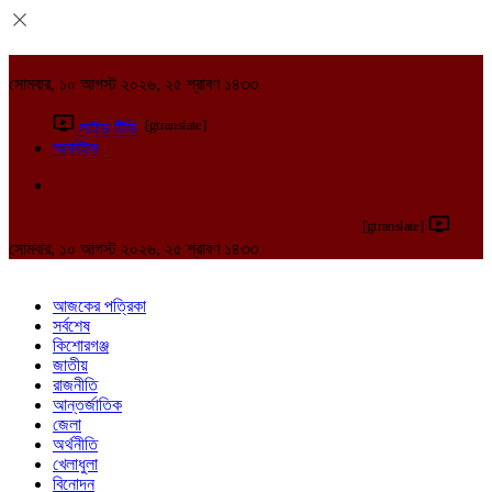
সোমবার, ১০ আগস্ট ২০২৬, ২৫ শ্রাবণ ১৪৩৩
[gtranslate]
লাইভ টিভি
আর্কাইভ
[gtranslate]
সোমবার, ১০ আগস্ট ২০২৬, ২৫ শ্রাবণ ১৪৩৩
আজকের পত্রিকা
সর্বশেষ
কিশোরগঞ্জ
জাতীয়
রাজনীতি
আন্তর্জাতিক
জেলা
অর্থনীতি
খেলাধুলা
বিনোদন