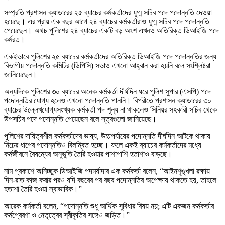
সম্প্রতি প্রশাসন ক্যাডারের ২৫ ব্যাচের কর্মকর্তাদের যুগ্ম সচিব পদে পদোন্নতি দেওয়া
হয়েছে। এর প্রায় এক বছর আগে ২৪ ব্যাচের কর্মকর্তারাও যুগ্ম সচিব পদে পদোন্নতি
পেয়েছেন। অথচ পুলিশের ২৪ ব্যাচের একটি বড় অংশ এখনও অতিরিক্ত ডিআইজি পদে
কর্মরত।
একইভাবে পুলিশের ২৫ ব্যাচের কর্মকর্তাদের অতিরিক্ত ডিআইজি পদে পদোন্নতির জন্য
বিভাগীয় পদোন্নতি কমিটির (ডিপিসি) সভাও এখনো আহ্বান করা হয়নি বলে সংশ্লিষ্টরা
জানিয়েছেন।
অন্যদিকে পুলিশের ৩০ ব্যাচের অনেক কর্মকর্তা দীর্ঘদিন ধরে পুলিশ সুপার (এসপি) পদে
পদোন্নতির যোগ্য হলেও এখনো পদোন্নতি পাননি। বিপরীতে প্রশাসন ক্যাডারের ৩০
ব্যাচের উল্লেখযোগ্যসংখ্যক কর্মকর্তা পদ শূন্য না থাকলেও সিনিয়র সহকারী সচিব থেকে
উপসচিব পদে পদোন্নতি পেয়েছেন বলে সূত্রগুলো জানিয়েছে।
পুলিশের দায়িত্বশীল কর্মকর্তাদের ভাষ্য, উচ্চপর্যায়ের পদোন্নতি দীর্ঘদিন আটকে থাকায়
নিচের ধাপের পদোন্নতিও বিলম্বিত হচ্ছে। ফলে একই ব্যাচের কর্মকর্তাদের মধ্যে
কর্মজীবনে বৈষম্যের অনুভূতি তৈরি হওয়ার পাশাপাশি হতাশাও বাড়ছে।
নাম প্রকাশে অনিচ্ছুক ডিআইজি পদমর্যাদার এক কর্মকর্তা বলেন, “আইনশৃঙ্খলা রক্ষায়
দিন-রাত কাজ করার পরও যদি বছরের পর বছর পদোন্নতির অপেক্ষায় থাকতে হয়, তাহলে
হতাশা তৈরি হওয়া স্বাভাবিক।”
আরেক কর্মকর্তা বলেন, “পদোন্নতি শুধু আর্থিক সুবিধার বিষয় নয়; এটি একজন কর্মকর্তার
কর্মপ্রেরণা ও নেতৃত্বের স্বীকৃতির সঙ্গেও জড়িত।”