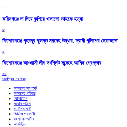
৭
করিমগঞ্জে দা দিয়ে কুপিয়ে খালাতো ভাইকে হত্যা
৮
কিশোরগঞ্জে গৃহবধূর ঝুলন্ত মরদেহ উদ্ধার, স্বামী পুলিশের হেফাজতে
৯
কিশোরগঞ্জে আওয়ামী লীগ সংশ্লিষ্ট সন্দেহে আনিছ গ্রেপ্তার
১০
জনপ্রিয় সব খবর
আমাদের সম্পর্কে
আমাদের পরিবার
যোগাযোগ
সংবাদ পাঠান
ফটোগ্যালারী
ভিডিও গ্যালারী
বাংলা কনভার্টার
আর্কাইভ