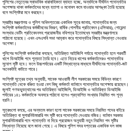
পুলিশের নেতৃত্বের স্বাভাবিক ধারাবাহিকতা ব্যাহত হচ্ছে, অন্যদিকে দীর্ঘদিন পদোন্নতির
অপেক্ষায় থাকা কর্মকর্তাদের মধ্যে হতাশা ও মনোবল কমে যাওয়ার আশঙ্কা তৈরি হয়েছে
বলে সংশ্লিষ্টরা মনে করছেন।
স্বরাষ্ট্র মন্ত্রণালয় ও পুলিশ অধিদপ্তরের একাধিক সূত্র জানায়, পদোন্নতির জন্য
সংশ্লিষ্ট কর্মকর্তাদের কর্মজীবনের বিবরণ, বার্ষিক গোপনীয় প্রতিবেদন (এসিআর), গোয়েন্দা
সংস্থার ভেটিং প্রতিবেদনসহ প্রয়োজনীয় নথিপত্র ইতোমধ্যে স্বরাষ্ট্র মন্ত্রণালয়ে
পাঠানো হয়েছে। এখন এসএসবি সভা আহ্বান করে পদোন্নতির বিষয়ে সিদ্ধান্ত নেওয়ার
অপেক্ষা।
পুলিশের সংশ্লিষ্ট কর্মকর্তারা বলছেন, অতিরিক্ত আইজিপি পর্যায়ে পদোন্নতি হলে পরবর্তী
ধাপে ডিআইজি পদে শূন্যতা তৈরি হবে। এতে নিচের ধাপের কর্মকর্তাদেরও পদোন্নতির
সুযোগ সৃষ্টি হবে। ফলে উচ্চপর্যায়ের একটি সিদ্ধান্তের মাধ্যমে দীর্ঘদিনের পদোন্নতি-জট
অনেকটাই কাটতে পারে।
সংশ্লিষ্ট সূত্রের তথ্য অনুযায়ী, সাবেক আওয়ামী লীগ সরকারের সময়ে বিভিন্ন কারণে
পদোন্নতি থেকে বঞ্চিত হওয়া বেশ কিছু কর্মকর্তা বর্তমানে পদোন্নতির অপেক্ষায় রয়েছেন।
জুলাই গণঅভ্যুত্থানের পর অতিরিক্ত আইজিপি, ডিআইজি ও অতিরিক্ত ডিআইজি
পর্যায়ের ১৪১ কর্মকর্তাকে অবসরে পাঠানো হলেও প্রত্যাশিত সংখ্যায় নিয়মিত পদ শূন্য
হয়নি।
সূত্রগুলো বলছে, এর অন্যতম কারণ হলো সাবেক সরকারের সময়ে নিয়মিত পদের বাইরে
অতিরিক্ত বা সুপারনিউমারারি পদ সৃষ্টি করে পদোন্নতি দেওয়ার নজির। বর্তমান সরকার
সুপারনিউমারারি পদে পদোন্নতি না দিয়ে প্রয়োজন অনুযায়ী নতুন নিয়মিত পদ সৃষ্টির
সিদ্ধান্ত নিয়েছে বলে জানা গেছে। এ বিষয়ে পুলিশ সদর দপ্তরের একাধিক দল কাজ