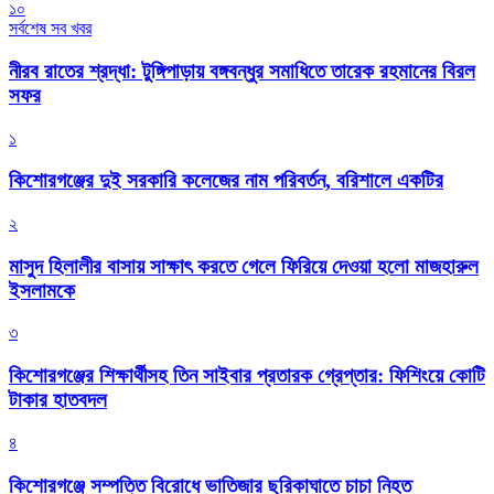
১০
সর্বশেষ সব খবর
নীরব রাতের শ্রদ্ধা: টুঙ্গিপাড়ায় বঙ্গবন্ধুর সমাধিতে তারেক রহমানের বিরল
সফর
১
কিশোরগঞ্জের দুই সরকারি কলেজের নাম পরিবর্তন, বরিশালে একটির
২
মাসুদ হিলালীর বাসায় সাক্ষাৎ করতে গেলে ফিরিয়ে দেওয়া হলো মাজহারুল
ইসলামকে
৩
কিশোরগঞ্জের শিক্ষার্থীসহ তিন সাইবার প্রতারক গ্রেপ্তার: ফিশিংয়ে কোটি
টাকার হাতবদল
৪
কিশোরগঞ্জে সম্পত্তি বিরোধে ভাতিজার ছুরিকাঘাতে চাচা নিহত