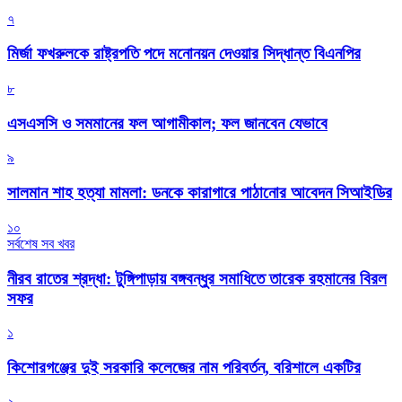
৭
মির্জা ফখরুলকে রাষ্ট্রপতি পদে মনোনয়ন দেওয়ার সিদ্ধান্ত বিএনপির
৮
এসএসসি ও সমমানের ফল আগামীকাল; ফল জানবেন যেভাবে
৯
সালমান শাহ হত্যা মামলা: ডনকে কারাগারে পাঠানোর আবেদন সিআইডির
১০
সর্বশেষ সব খবর
নীরব রাতের শ্রদ্ধা: টুঙ্গিপাড়ায় বঙ্গবন্ধুর সমাধিতে তারেক রহমানের বিরল
সফর
১
কিশোরগঞ্জের দুই সরকারি কলেজের নাম পরিবর্তন, বরিশালে একটির