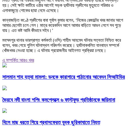
নিহত প্রদীপের পরিবার কিছুদিন আগে ভয়াবহ অগ্নিকাণ্ডে ঘরবাড়ি হারিয়ে সর্বস্বান্ত
হয়। সেই ক্ষতি কাটিয়ে ওঠার আগেই সড়ক দুর্ঘটনায় প্রদীপের মৃত্যুতে পরিবার ও
এলাকাজুড়ে শোকের ছায়া নেমে এসেছে।
কান্নাজড়িত কণ্ঠে প্রদীপের বাবা পূর্বাস কুমার বলেন, ‘নিজের রেজাল্টের খবর জানার আগে
আমার ছেলেটা চলে গেল। মাত্র কয়েকদিন আগে আমার বাড়িতে আগুন লেগে সব পুড়ে
যায়। এত কষ্ট আমি কীভাবে সইব।’
মহম্মদপুর থানার ভারপ্রাপ্ত কর্মকর্তা (ওসি) শাহীম আহমেদ ঘটনার সত্যতা নিশ্চিত করে
বলেন, খবর পেয়ে পুলিশ ঘটনাস্থল পরিদর্শন করেছে। দুর্ঘটনাকবলিত যানবাহন সম্পর্কে
খোঁজখবর নেওয়া হচ্ছে। এ ঘটনায় প্রয়োজনীয় আইনগত প্রক্রিয়া চলছে।
এ সম্পর্কিত আরও খবর
সালমান শাহ হত্যা মামলা: ডনকে কারাগারে পাঠানোর আবেদন সিআইডির
ভৈরবে নদী বাংলা শপিং কমপ্লেক্সে ৬ ফাস্টফুড প্রতিষ্ঠানকে জরিমানা
বিলে মাছ ধরতে গিয়ে প্রবাসফেরত যুবক ছুরিকাঘাতে নিহত