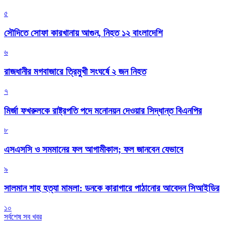
৫
সৌদিতে সোফা কারখানায় আগুন, নিহত ১২ বাংলাদেশি
৬
রাজধানীর মগবাজারে ত্রিমুখী সংঘর্ষে ২ জন নিহত
৭
মির্জা ফখরুলকে রাষ্ট্রপতি পদে মনোনয়ন দেওয়ার সিদ্ধান্ত বিএনপির
৮
এসএসসি ও সমমানের ফল আগামীকাল; ফল জানবেন যেভাবে
৯
সালমান শাহ হত্যা মামলা: ডনকে কারাগারে পাঠানোর আবেদন সিআইডির
১০
সর্বশেষ সব খবর