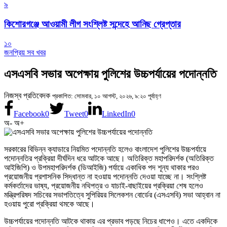
৯
কিশোরগঞ্জে আওয়ামী লীগ সংশ্লিষ্ট সন্দেহে আনিছ গ্রেপ্তার
১০
জনপ্রিয় সব খবর
এসএসবি সভার অপেক্ষায় পুলিশের উচ্চপর্যায়ের পদোন্নতি
নিজস্ব প্রতিবেদক
প্রকাশিত: সোমবার, ১০ আগস্ট, ২০২৬, ৯:২০ পূর্বাহ্ণ
Facebook
0
Tweet
0
LinkedIn
0
অ-
অ+
সরকারের বিভিন্ন ক্যাডারে নিয়মিত পদোন্নতি হলেও বাংলাদেশ পুলিশের উচ্চপর্যায়ে
পদোন্নতির প্রক্রিয়া দীর্ঘদিন ধরে আটকে আছে। অতিরিক্ত মহাপরিদর্শক (অতিরিক্ত
আইজিপি) ও উপমহাপরিদর্শক (ডিআইজি) পর্যায়ে একাধিক পদ শূন্য থাকার পরও
প্রয়োজনীয় প্রশাসনিক সিদ্ধান্ত না হওয়ায় পদোন্নতি দেওয়া যাচ্ছে না। সংশ্লিষ্ট
কর্মকর্তাদের ভাষ্য, প্রয়োজনীয় নথিপত্র ও যাচাই-বাছাইয়ের প্রক্রিয়া শেষ হলেও
মন্ত্রিপরিষদ সচিবের সভাপতিত্বে সুপিরিয়র সিলেকশন বোর্ডের (এসএসবি) সভা আহ্বান না
হওয়ায় পুরো প্রক্রিয়া থমকে আছে।
উচ্চপর্যায়ের পদোন্নতি আটকে থাকায় এর প্রভাব পড়ছে নিচের ধাপেও। এতে একদিকে