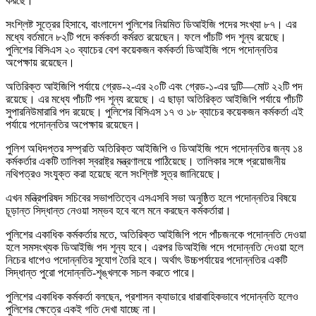
করছে।
সংশ্লিষ্ট সূত্রের হিসাবে, বাংলাদেশ পুলিশের নিয়মিত ডিআইজি পদের সংখ্যা ৮৭। এর
মধ্যে বর্তমানে ৮২টি পদে কর্মকর্তা কর্মরত রয়েছেন। ফলে পাঁচটি পদ শূন্য রয়েছে।
পুলিশের বিসিএস ২০ ব্যাচের বেশ কয়েকজন কর্মকর্তা ডিআইজি পদে পদোন্নতির
অপেক্ষায় রয়েছেন।
অতিরিক্ত আইজিপি পর্যায়ে গ্রেড-২-এর ২০টি এবং গ্রেড-১-এর দুটি—মোট ২২টি পদ
রয়েছে। এর মধ্যে পাঁচটি পদ শূন্য রয়েছে। এ ছাড়া অতিরিক্ত আইজিপি পর্যায়ে পাঁচটি
সুপারনিউমারারি পদ রয়েছে। পুলিশের বিসিএস ১৭ ও ১৮ ব্যাচের কয়েকজন কর্মকর্তা এই
পর্যায়ে পদোন্নতির অপেক্ষায় রয়েছেন।
পুলিশ অধিদপ্তর সম্প্রতি অতিরিক্ত আইজিপি ও ডিআইজি পদে পদোন্নতির জন্য ১৪
কর্মকর্তার একটি তালিকা স্বরাষ্ট্র মন্ত্রণালয়ে পাঠিয়েছে। তালিকার সঙ্গে প্রয়োজনীয়
নথিপত্রও সংযুক্ত করা হয়েছে বলে সংশ্লিষ্ট সূত্র জানিয়েছে।
এখন মন্ত্রিপরিষদ সচিবের সভাপতিত্বে এসএসবি সভা অনুষ্ঠিত হলে পদোন্নতির বিষয়ে
চূড়ান্ত সিদ্ধান্ত নেওয়া সম্ভব হবে বলে মনে করছেন কর্মকর্তারা।
পুলিশের একাধিক কর্মকর্তার মতে, অতিরিক্ত আইজিপি পদে পাঁচজনকে পদোন্নতি দেওয়া
হলে সমসংখ্যক ডিআইজি পদ শূন্য হবে। এরপর ডিআইজি পদে পদোন্নতি দেওয়া হলে
নিচের ধাপেও পদোন্নতির সুযোগ তৈরি হবে। অর্থাৎ উচ্চপর্যায়ের পদোন্নতির একটি
সিদ্ধান্ত পুরো পদোন্নতি-শৃঙ্খলকে সচল করতে পারে।
পুলিশের একাধিক কর্মকর্তা বলছেন, প্রশাসন ক্যাডারে ধারাবাহিকভাবে পদোন্নতি হলেও
পুলিশের ক্ষেত্রে একই গতি দেখা যাচ্ছে না।