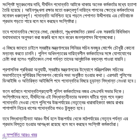
সংশ্লিষ্ট সূত্রগুলোর দাবি, দীর্ঘদিন পদোন্নতি আটকে থাকায় অনেক কর্মকর্তার মধ্যে হতাশা
তৈরি হয়েছে। আইনশৃঙ্খলা রক্ষার মতো গুরুত্বপূর্ণ দায়িত্ব পালনের ক্ষেত্রে কর্মকর্তাদের
মনোবল গুরুত্বপূর্ণ। পদোন্নতি অনিশ্চিত হয়ে পড়লে পেশাগত উদ্দীপনায় এর নেতিবাচক
প্রভাব পড়তে পারে বলে মনে করছেন সংশ্লিষ্টরা।
তবে পদোন্নতির ক্ষেত্রে মেধা, জ্যেষ্ঠতা, শৃঙ্খলাজনিত রেকর্ড এবং সরকারি বিধিবিধান
যথাযথভাবে অনুসরণ করা জরুরি বলে মনে করেন জনপ্রশাসন বিশ্লেষকেরা।
এ বিষয়ে জানতে চাইলে স্বরাষ্ট্র মন্ত্রণালয়ের সিনিয়র সচিব মনজুর মোর্শেদ চৌধুরী কোনো
মন্তব্য করতে চাননি। পুলিশ অধিদপ্তরের দায়িত্বশীল কর্মকর্তাদের সঙ্গে যোগাযোগের
চেষ্টা করা হলেও প্রতিবেদন লেখা পর্যন্ত তাদের আনুষ্ঠানিক বক্তব্য পাওয়া যায়নি।
প্রশাসনিক প্রক্রিয়া অনুযায়ী, স্বরাষ্ট্র মন্ত্রণালয়ের উদ্যোগে মন্ত্রিপরিষদ সচিবের
সভাপতিত্বে সুপিরিয়র সিলেকশন বোর্ডের সভা অনুষ্ঠিত হওয়ার কথা। এরপরই পুলিশের
ডিআইজি ও অতিরিক্ত আইজিপি পদে পদোন্নতির বিষয়ে চূড়ান্ত সিদ্ধান্ত নেওয়া হবে।
ফলে বর্তমানে পদোন্নতিপ্রত্যাশী পুলিশ কর্মকর্তাদের নজর এসএসবি সভার দিকে।
সংশ্লিষ্টদের মতে, দীর্ঘদিনের এই সিদ্ধান্তহীনতার অবসান ঘটিয়ে শূন্য পদে দ্রুত
পদোন্নতি দেওয়া গেলে পুলিশের উচ্চপর্যায়ের নেতৃত্বের ধারাবাহিকতা বজায় রাখার
পাশাপাশি নিচের ধাপের পদোন্নতির পথও উন্মুক্ত হবে।
তবে সিদ্ধান্তহীনতা আরও দীর্ঘ হলে উচ্চপর্যায় থেকে মাঠপর্যায়ের নেতৃত্ব পর্যন্ত এর
প্রভাব বিস্তৃত হওয়ার আশঙ্কা রয়েছে বলে মনে করছেন সংশ্লিষ্ট কর্মকর্তারা।
এ সম্পর্কিত আরও খবর