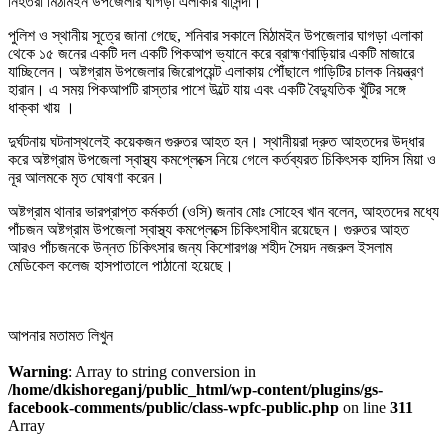
নিহতরা মিঠামইন উপজেলার ঘাগড়া এলাকার বাসিন্দা।
পুলিশ ও স্থানীয় সূত্রে জানা গেছে, শনিবার সকালে মিঠামইন উপজেলার ঘাগড়া এলাকা
থেকে ১৫ জনের একটি দল একটি পিকআপ ভ্যানে করে ব্রাহ্মণবাড়িয়ার একটি মাজারে
যাচ্ছিলেন। অষ্টগ্রাম উপজেলার জিরোপয়েন্ট এলাকায় পৌঁছালে গাড়িটির চালক নিয়ন্ত্রণ
হারান। এ সময় পিকআপটি রাস্তার পাশে উল্টে যায় এবং একটি বৈদ্যুতিক খুঁটির সঙ্গে
ধাক্কা খায় ।
দুর্ঘটনায় ঘটনাস্থলেই কয়েকজন গুরুতর আহত হন। স্থানীয়রা দ্রুত আহতদের উদ্ধার
করে অষ্টগ্রাম উপজেলা স্বাস্থ্য কমপ্লেক্সে নিয়ে গেলে কর্তব্যরত চিকিৎসক হাদিস মিয়া ও
নূর আলমকে মৃত ঘোষণা করেন।
অষ্টগ্রাম থানার ভারপ্রাপ্ত কর্মকর্তা (ওসি) জনাব মোঃ সোহেব খান বলেন, আহতদের মধ্যে
পাঁচজন অষ্টগ্রাম উপজেলা স্বাস্থ্য কমপ্লেক্সে চিকিৎসাধীন রয়েছেন। গুরুতর আহত
আরও পাঁচজনকে উন্নত চিকিৎসার জন্য কিশোরগঞ্জ শহীদ সৈয়দ নজরুল ইসলাম
মেডিকেল কলেজ হাসপাতালে পাঠানো হয়েছে।
আপনার মতামত লিখুন
Warning
: Array to string conversion in
/home/dkishoreganj/public_html/wp-content/plugins/gs-
facebook-comments/public/class-wpfc-public.php
on line
311
Array