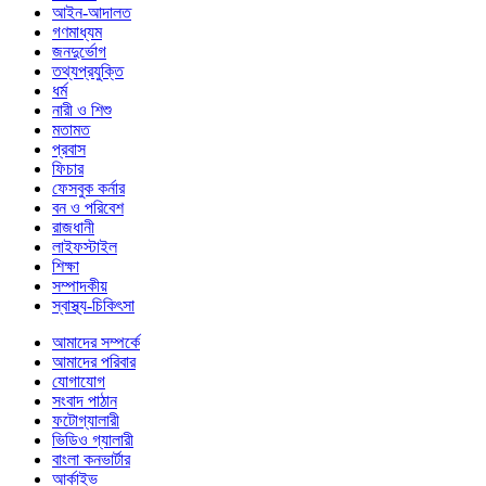
আইন-আদালত
গণমাধ্যম
জনদুর্ভোগ
তথ্যপ্রযুক্তি
ধর্ম
নারী ও শিশু
মতামত
প্রবাস
ফিচার
ফেসবুক কর্নার
বন ও পরিবেশ
রাজধানী
লাইফস্টাইল
শিক্ষা
সম্পাদকীয়
স্বাস্থ্য-চিকিৎসা
আমাদের সম্পর্কে
আমাদের পরিবার
যোগাযোগ
সংবাদ পাঠান
ফটোগ্যালারী
ভিডিও গ্যালারী
বাংলা কনভার্টার
আর্কাইভ