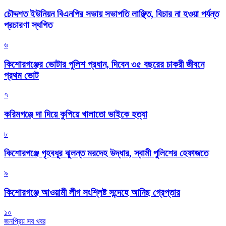
চৌদ্দশত ইউনিয়ন বিএনপির সভায় সভাপতি লাঞ্ছিত, বিচার না হওয়া পর্যন্ত
প্রচারণা স্থগিত
৬
কিশোরগঞ্জের ভোটার পুলিশ প্রধান, দিবেন ৩৫ বছরের চাকরী জীবনে
প্রথম ভোট
৭
করিমগঞ্জে দা দিয়ে কুপিয়ে খালাতো ভাইকে হত্যা
৮
কিশোরগঞ্জে গৃহবধূর ঝুলন্ত মরদেহ উদ্ধার, স্বামী পুলিশের হেফাজতে
৯
কিশোরগঞ্জে আওয়ামী লীগ সংশ্লিষ্ট সন্দেহে আনিছ গ্রেপ্তার
১০
জনপ্রিয় সব খবর