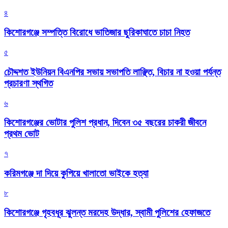
৪
কিশোরগঞ্জে সম্পত্তি বিরোধে ভাতিজার ছুরিকাঘাতে চাচা নিহত
৫
চৌদ্দশত ইউনিয়ন বিএনপির সভায় সভাপতি লাঞ্ছিত, বিচার না হওয়া পর্যন্ত
প্রচারণা স্থগিত
৬
কিশোরগঞ্জের ভোটার পুলিশ প্রধান, দিবেন ৩৫ বছরের চাকরী জীবনে
প্রথম ভোট
৭
করিমগঞ্জে দা দিয়ে কুপিয়ে খালাতো ভাইকে হত্যা
৮
কিশোরগঞ্জে গৃহবধূর ঝুলন্ত মরদেহ উদ্ধার, স্বামী পুলিশের হেফাজতে