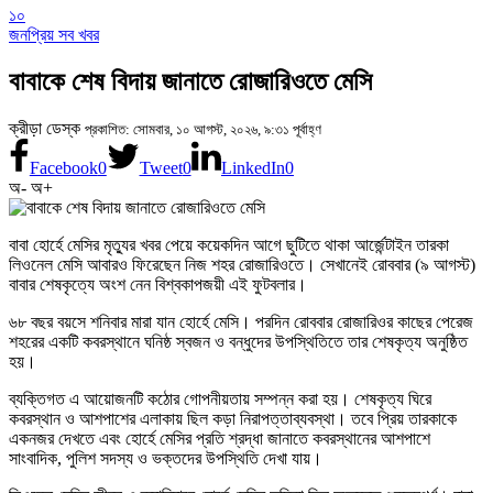
১০
জনপ্রিয় সব খবর
বাবাকে শেষ বিদায় জানাতে রোজারিওতে মেসি
ক্রীড়া ডেস্ক
প্রকাশিত: সোমবার, ১০ আগস্ট, ২০২৬, ৯:৩১ পূর্বাহ্ণ
Facebook
0
Tweet
0
LinkedIn
0
অ-
অ+
বাবা হোর্হে মেসির মৃত্যুর খবর পেয়ে কয়েকদিন আগে ছুটিতে থাকা আর্জেন্টাইন তারকা
লিওনেল মেসি আবারও ফিরেছেন নিজ শহর রোজারিওতে। সেখানেই রোববার (৯ আগস্ট)
বাবার শেষকৃত্যে অংশ নেন বিশ্বকাপজয়ী এই ফুটবলার।
৬৮ বছর বয়সে শনিবার মারা যান হোর্হে মেসি। পরদিন রোববার রোজারিওর কাছের পেরেজ
শহরের একটি কবরস্থানে ঘনিষ্ঠ স্বজন ও বন্ধুদের উপস্থিতিতে তার শেষকৃত্য অনুষ্ঠিত
হয়।
ব্যক্তিগত এ আয়োজনটি কঠোর গোপনীয়তায় সম্পন্ন করা হয়। শেষকৃত্য ঘিরে
কবরস্থান ও আশপাশের এলাকায় ছিল কড়া নিরাপত্তাব্যবস্থা। তবে প্রিয় তারকাকে
একনজর দেখতে এবং হোর্হে মেসির প্রতি শ্রদ্ধা জানাতে কবরস্থানের আশপাশে
সাংবাদিক, পুলিশ সদস্য ও ভক্তদের উপস্থিতি দেখা যায়।