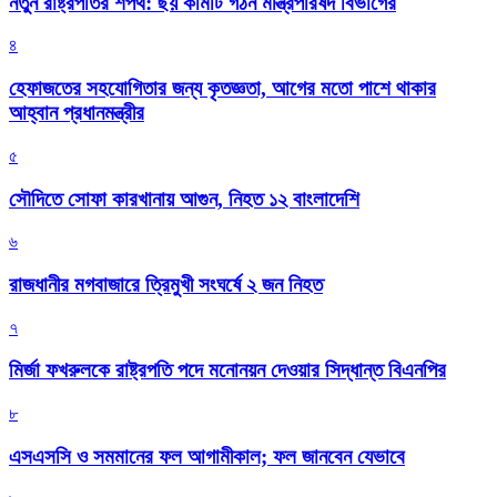
নতুন রাষ্ট্রপতির শপথ: ছয় কমিটি গঠন মন্ত্রিপরিষদ বিভাগের
৪
হেফাজতের সহযোগিতার জন্য কৃতজ্ঞতা, আগের মতো পাশে থাকার
আহ্বান প্রধানমন্ত্রীর
৫
সৌদিতে সোফা কারখানায় আগুন, নিহত ১২ বাংলাদেশি
৬
রাজধানীর মগবাজারে ত্রিমুখী সংঘর্ষে ২ জন নিহত
৭
মির্জা ফখরুলকে রাষ্ট্রপতি পদে মনোনয়ন দেওয়ার সিদ্ধান্ত বিএনপির
৮
এসএসসি ও সমমানের ফল আগামীকাল; ফল জানবেন যেভাবে