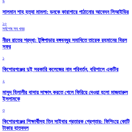
৯
সালমান শাহ হত্যা মামলা: ডনকে কারাগারে পাঠানোর আবেদন সিআইডির
১০
সর্বশেষ সব খবর
নীরব রাতের শ্রদ্ধা: টুঙ্গিপাড়ায় বঙ্গবন্ধুর সমাধিতে তারেক রহমানের বিরল
সফর
১
কিশোরগঞ্জের দুই সরকারি কলেজের নাম পরিবর্তন, বরিশালে একটির
২
মাসুদ হিলালীর বাসায় সাক্ষাৎ করতে গেলে ফিরিয়ে দেওয়া হলো মাজহারুল
ইসলামকে
৩
কিশোরগঞ্জের শিক্ষার্থীসহ তিন সাইবার প্রতারক গ্রেপ্তার: ফিশিংয়ে কোটি
টাকার হাতবদল