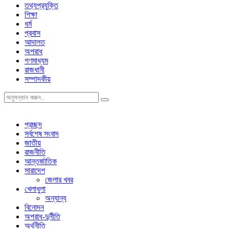
তথ্যপ্রযুক্তি
শিক্ষা
ধর্ম
প্রবাস
আদালত
অপরাধ
গণমাধ্যম
রাজধানী
সম্পাদকীয়
প্রচ্ছদ
সর্বশেষ সংবাদ
জাতীয়
রাজনীতি
আন্তর্জাতিক
সারাদেশ
জেলার খবর
খেলাধুলা
অন্যান্য
বিনোদন
অপরাধ-দুর্নীতি
অর্থনীতি