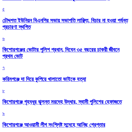
৫
চৌদ্দশত ইউনিয়ন বিএনপির সভায় সভাপতি লাঞ্ছিত, বিচার না হওয়া পর্যন্ত
প্রচারণা স্থগিত
৬
কিশোরগঞ্জের ভোটার পুলিশ প্রধান, দিবেন ৩৫ বছরের চাকরী জীবনে
প্রথম ভোট
৭
করিমগঞ্জে দা দিয়ে কুপিয়ে খালাতো ভাইকে হত্যা
৮
কিশোরগঞ্জে গৃহবধূর ঝুলন্ত মরদেহ উদ্ধার, স্বামী পুলিশের হেফাজতে
৯
কিশোরগঞ্জে আওয়ামী লীগ সংশ্লিষ্ট সন্দেহে আনিছ গ্রেপ্তার