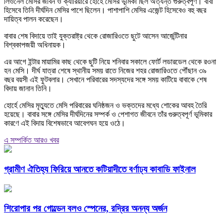
লিওনেল মেসির জীবন ও ক্যারিয়ারে হোর্হে মেসির ভূমিকা ছিল অত্যন্ত গুরুত্বপূর্ণ। বাবা
হিসেবে তিনি দীর্ঘদিন মেসির পাশে ছিলেন। পাশাপাশি মেসির এজেন্ট হিসেবেও বহু বছর
দায়িত্ব পালন করেছেন।
বাবার শেষ বিদায়ে তাই যুক্তরাষ্ট্র থেকে রোজারিওতে ছুটে আসেন আর্জেন্টিনার
বিশ্বকাপজয়ী অধিনায়ক।
এর আগে ইন্টার মায়ামির কাছ থেকে ছুটি নিয়ে শনিবার সকালে ফোর্ট লডারডেল থেকে রওনা
হন মেসি। দীর্ঘ যাত্রা শেষে স্থানীয় সময় রাতে নিজের শহর রোজারিওতে পৌঁছান ৩৯
বছর বয়সী এই ফুটবলার। সেখানে পরিবারের সদস্যদের সঙ্গে সময় কাটিয়ে বাবাকে শেষ
বিদায় জানান তিনি।
হোর্হে মেসির মৃত্যুতে মেসি পরিবারের ঘনিষ্ঠজন ও ভক্তদের মধ্যে শোকের আবহ তৈরি
হয়েছে। বাবার সঙ্গে মেসির দীর্ঘদিনের সম্পর্ক ও পেশাগত জীবনে তাঁর গুরুত্বপূর্ণ ভূমিকার
কারণে এই বিদায় বিশেষভাবে আবেগঘন হয়ে ওঠে।
এ সম্পর্কিত আরও খবর
গ্রামীণ ঐতিহ্য ফিরিয়ে আনতে কটিয়াদীতে বর্ণাঢ্য কাবাডি ফাইনাল
শিরোপার পর গোল্ডেন বলও স্পেনের, রদ্রির অনন্য অর্জন