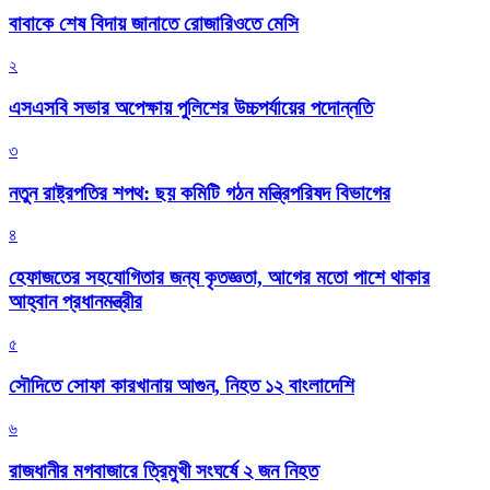
বাবাকে শেষ বিদায় জানাতে রোজারিওতে মেসি
২
এসএসবি সভার অপেক্ষায় পুলিশের উচ্চপর্যায়ের পদোন্নতি
৩
নতুন রাষ্ট্রপতির শপথ: ছয় কমিটি গঠন মন্ত্রিপরিষদ বিভাগের
৪
হেফাজতের সহযোগিতার জন্য কৃতজ্ঞতা, আগের মতো পাশে থাকার
আহ্বান প্রধানমন্ত্রীর
৫
সৌদিতে সোফা কারখানায় আগুন, নিহত ১২ বাংলাদেশি
৬
রাজধানীর মগবাজারে ত্রিমুখী সংঘর্ষে ২ জন নিহত