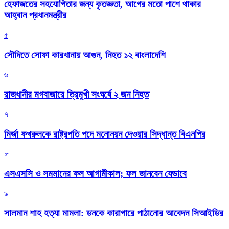
হেফাজতের সহযোগিতার জন্য কৃতজ্ঞতা, আগের মতো পাশে থাকার
আহ্বান প্রধানমন্ত্রীর
৫
সৌদিতে সোফা কারখানায় আগুন, নিহত ১২ বাংলাদেশি
৬
রাজধানীর মগবাজারে ত্রিমুখী সংঘর্ষে ২ জন নিহত
৭
মির্জা ফখরুলকে রাষ্ট্রপতি পদে মনোনয়ন দেওয়ার সিদ্ধান্ত বিএনপির
৮
এসএসসি ও সমমানের ফল আগামীকাল; ফল জানবেন যেভাবে
৯
সালমান শাহ হত্যা মামলা: ডনকে কারাগারে পাঠানোর আবেদন সিআইডির