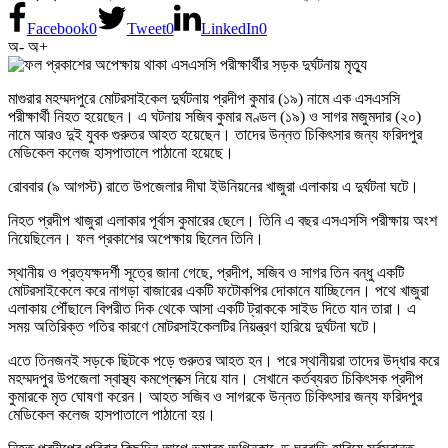
Facebook
0
Tweet
0
LinkedIn
0
অ-
অ+
মাগুরার মহম্মদপুরে মোটরসাইকেল দুর্ঘটনায় প্রদীপ কুমার (১৯) নামে এক এসএসসি
পরীক্ষার্থী নিহত হয়েছেন। এ ঘটনায় সজিব কুমার মণ্ডল (১৯) ও সাগর মজুমদার (২০)
নামে আরও দুই যুবক গুরুতর আহত হয়েছেন। তাদের উন্নত চিকিৎসার জন্য ফরিদপুর
মেডিকেল কলেজ হাসপাতালে পাঠানো হয়েছে।
রোববার (৯ আগস্ট) রাতে উপজেলার দীঘা ইউনিয়নের খাজুরা এলাকায় এ দুর্ঘটনা ঘটে।
নিহত প্রদীপ খাজুরা এলাকার পূর্বাস কুমারের ছেলে। তিনি এ বছর এসএসসি পরীক্ষায় অংশ
নিয়েছিলেন। ফল প্রকাশের অপেক্ষায় ছিলেন তিনি।
স্থানীয় ও প্রত্যক্ষদর্শী সূত্রে জানা গেছে, প্রদীপ, সজিব ও সাগর তিন বন্ধু একটি
মোটরসাইকেলে করে নাগড়া বাজারের একটি ফটোকপির দোকানে যাচ্ছিলেন। পথে খাজুরা
এলাকায় পৌঁছালে বিপরীত দিক থেকে আসা একটি ট্রাককে সাইড দিতে যান তারা। এ
সময় অতিরিক্ত গতির কারণে মোটরসাইকেলটির নিয়ন্ত্রণ হারিয়ে দুর্ঘটনা ঘটে।
এতে তিনজনই সড়কে ছিটকে পড়ে গুরুতর আহত হন। পরে স্থানীয়রা তাদের উদ্ধার করে
মহম্মদপুর উপজেলা স্বাস্থ্য কমপ্লেক্সে নিয়ে যান। সেখানে কর্তব্যরত চিকিৎসক প্রদীপ
কুমারকে মৃত ঘোষণা করেন। আহত সজিব ও সাগরকে উন্নত চিকিৎসার জন্য ফরিদপুর
মেডিকেল কলেজ হাসপাতালে পাঠানো হয়।