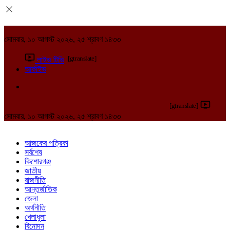
সোমবার, ১০ আগস্ট ২০২৬, ২৫ শ্রাবণ ১৪৩৩
[gtranslate]
লাইভ টিভি
আর্কাইভ
[gtranslate]
সোমবার, ১০ আগস্ট ২০২৬, ২৫ শ্রাবণ ১৪৩৩
আজকের পত্রিকা
সর্বশেষ
কিশোরগঞ্জ
জাতীয়
রাজনীতি
আন্তর্জাতিক
জেলা
অর্থনীতি
খেলাধুলা
বিনোদন