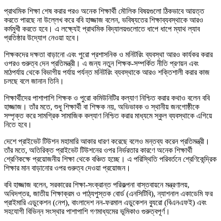
প্রাথমিক শিক্ষা শেষ করার পরও অনেক শিক্ষার্থী মৌলিক বিষয়গুলো ঠিকভাবে আয়ত্ত
করতে পারছে না উল্লেখ করে ববি হাজ্জাজ বলেন, ভবিষ্যতের শিক্ষাব্যবস্থাকে আরও
কর্মমুখী করতে হবে। এ লক্ষ্যেই প্রাথমিক বিদ্যালয়গুলোতে ধাপে ধাপে ম্যাথ ল্যাব
প্রতিষ্ঠার উদ্যোগ নেওয়া হবে।
শিক্ষকদের দক্ষতা বাড়ানো এবং পুরো প্রশাসনিক ও মনিটরিং ব্যবস্থা আরও কার্যকর করার
ওপরও গুরুত্ব দেন প্রতিমন্ত্রী। এ জন্য নতুন শিক্ষক-সম্পর্কিত নীতি প্রণয়ন এবং
মাঠপর্যায় থেকে বিভাগীয় পর্যায় পর্যন্ত মনিটরিং ব্যবস্থাকে আরও শক্তিশালী করার কাজ
চলছে বলে জানান তিনি।
শিক্ষার্থীদের পাশাপাশি শিক্ষক ও পুরো কমিউনিটির কল্যাণ নিশ্চিত করার কথাও বলেন ববি
হাজ্জাজ। তাঁর মতে, শুধু শিক্ষার্থী বা শিক্ষক নয়, অভিভাবক ও স্থানীয় জনগোষ্ঠীকে
সম্পৃক্ত করে সামগ্রিক সামাজিক কল্যাণ নিশ্চিত করার মাধ্যমে স্কুল ব্যবস্থাকে এগিয়ে
নিতে হবে।
দেশে প্রাইভেট টিউশন মহামারি আকার ধারণ করেছে বলেও মন্তব্য করেন প্রতিমন্ত্রী।
তাঁর মতে, অতিরিক্ত প্রাইভেট টিউশনের ওপর নির্ভরতার কারণে অনেক শিক্ষার্থী
শ্রেণিকক্ষে প্রয়োজনীয় শিক্ষা থেকে বঞ্চিত হচ্ছে। এ পরিস্থিতি পরিবর্তনে শ্রেণিকেন্দ্রিক
শিক্ষার মান বাড়ানোর ওপর গুরুত্ব দেওয়া প্রয়োজন।
ববি হাজ্জাজ বলেন, সরকারের শিক্ষা-সংক্রান্ত পরিকল্পনা বাস্তবায়নে মন্ত্রণালয়,
অধিদপ্তর, জাতীয় শিক্ষাক্রম ও পাঠ্যপুস্তক বোর্ড (এনসিটিবি), ন্যাশনাল একাডেমি ফর
প্রাইমারি এডুকেশন (নেপ), বাংলাদেশ নন-ফরমাল এডুকেশন ব্যুরো (বিএনএফই) এবং
সহযোগী বিভিন্ন সংস্থার পাশাপাশি গণমাধ্যমের ভূমিকাও গুরুত্বপূর্ণ।