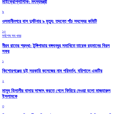
মাইক্রোপ্লাস্টিক: মৎস্যমন্ত্রী
৯
ওসমানীনগরে বাস দুর্ঘটনায় ৯ মৃত্যু: তদন্তে পাঁচ সদস্যের কমিটি
১০
সর্বশেষ সব খবর
নীরব রাতের শ্রদ্ধা: টুঙ্গিপাড়ায় বঙ্গবন্ধুর সমাধিতে তারেক রহমানের বিরল
সফর
১
কিশোরগঞ্জের দুই সরকারি কলেজের নাম পরিবর্তন, বরিশালে একটির
২
মাসুদ হিলালীর বাসায় সাক্ষাৎ করতে গেলে ফিরিয়ে দেওয়া হলো মাজহারুল
ইসলামকে
৩