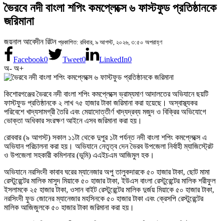
ভৈরবে নদী বাংলা শপিং কমপ্লেক্সে ৬ ফাস্টফুড প্রতিষ্ঠানকে
জরিমানা
জয়নাল আবেদীন রিটন
প্রকাশিত: রবিবার, ৯ আগস্ট, ২০২৬, ৩:৫০ অপরাহ্ণ
Facebook
0
Tweet
0
LinkedIn
0
অ-
অ+
কিশোরগঞ্জের ভৈরবে নদী বাংলা শপিং কমপ্লেক্সে ভ্রাম্যমাণ আদালতের অভিযানে ছয়টি
ফাস্টফুড প্রতিষ্ঠানকে ২ লাখ ৭৫ হাজার টাকা জরিমানা করা হয়েছে। অস্বাস্থ্যকর
পরিবেশে খাদ্যসামগ্রী তৈরি এবং মেয়াদোত্তীর্ণ খাদ্যদ্রব্য মজুদ ও বিক্রির অভিযোগে
ভোক্তা অধিকার সংরক্ষণ আইনে এসব জরিমানা করা হয়।
রোববার (৯ আগস্ট) সকাল ১১টা থেকে দুপুর ১টা পর্যন্ত নদী বাংলা শপিং কমপ্লেক্সে এ
অভিযান পরিচালনা করা হয়। অভিযানে নেতৃত্ব দেন ভৈরব উপজেলা নির্বাহী ম্যাজিস্ট্রেট
ও উপজেলা সহকারী কমিশনার (ভূমি) এএইচএম আজিমুল হক।
অভিযানে নরসিংদী কাবাব ঘরের ম্যানেজার অপু তালুকদারকে ৫০ হাজার টাকা, ছোট মামা
রেস্টুরেন্টের মালিক মাসুদ মিয়াকে ৫০ হাজার টাকা, ইউএস বাংলা রেস্টুরেন্টের মালিক শরীফুল
ইসলামকে ২৫ হাজার টাকা, ওসান বাইট রেস্টুরেন্টের মালিক দুর্জয় মিয়াকে ৫০ হাজার টাকা,
নরসিংদী ফুড জোনের ম্যানেজার মহসিনকে ৫০ হাজার টাকা এবং ক্রেসপি রেস্টুরেন্টের
মালিক আজিজুলকে ৫০ হাজার টাকা জরিমানা করা হয়।