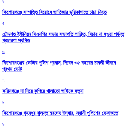
৪
কিশোরগঞ্জে সম্পত্তি বিরোধে ভাতিজার ছুরিকাঘাতে চাচা নিহত
৫
চৌদ্দশত ইউনিয়ন বিএনপির সভায় সভাপতি লাঞ্ছিত, বিচার না হওয়া পর্যন্ত
প্রচারণা স্থগিত
৬
কিশোরগঞ্জের ভোটার পুলিশ প্রধান, দিবেন ৩৫ বছরের চাকরী জীবনে
প্রথম ভোট
৭
করিমগঞ্জে দা দিয়ে কুপিয়ে খালাতো ভাইকে হত্যা
৮
কিশোরগঞ্জে গৃহবধূর ঝুলন্ত মরদেহ উদ্ধার, স্বামী পুলিশের হেফাজতে
৯