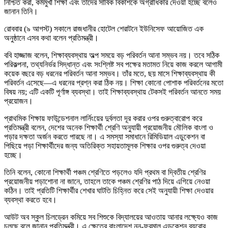
নিশ্চিত করা, কর্মমুখী শিক্ষা এবং তাদের সার্বিক বিকাশকে অগ্রাধিকার দেওয়া হচ্ছে বলেও
জানান তিনি।
রোববার (৯ আগস্ট) সকালে রাজধানীর হোটেল শেরাটনে ইউনিসেফ আয়োজিত এক
অনুষ্ঠানে এসব কথা বলেন প্রতিমন্ত্রী।
ববি হাজ্জাজ বলেন, শিক্ষাব্যবস্থায় অল্প সময়ে বড় পরিবর্তন আনা সম্ভব নয়। তবে সঠিক
পরিকল্পনা, তথ্যনির্ভর সিদ্ধান্ত এবং সংশ্লিষ্ট সব পক্ষের মতামত নিয়ে কাজ করলে আগামী
কয়েক বছরে বড় ধরনের পরিবর্তন আনা সম্ভব। তাঁর মতে, ছয় মাসে শিক্ষাব্যবস্থায় কী
পরিবর্তন এসেছে—এ ধরনের প্রশ্ন করা ঠিক নয়। শিক্ষা কোনো পোশাক পরিবর্তনের মতো
বিষয় নয়; এটি একটি পূর্ণাঙ্গ ব্যবস্থা। তাই শিক্ষাব্যবস্থায় টেকসই পরিবর্তন আনতে সময়
প্রয়োজন।
প্রাথমিক শিক্ষায় ফাউন্ডেশনাল লার্নিংয়ের দুর্বলতা দূর করার ওপর গুরুত্বারোপ করে
প্রতিমন্ত্রী বলেন, দেশের অনেক শিক্ষার্থী শ্রেণি অনুযায়ী প্রয়োজনীয় মৌলিক বাংলা ও
পড়ার দক্ষতা অর্জন করতে পারছে না। এ সমস্যা সমাধানে রিমিডিয়াল এডুকেশন বা
পিছিয়ে পড়া শিক্ষার্থীদের জন্য অতিরিক্ত সহায়তামূলক শিক্ষার ওপর গুরুত্ব দেওয়া
হচ্ছে।
তিনি বলেন, কোনো শিক্ষার্থী পঞ্চম শ্রেণিতে পড়লেও যদি প্রথম বা দ্বিতীয় শ্রেণির
প্রয়োজনীয় পড়াশোনা না জানে, তাহলে তাকে পঞ্চম শ্রেণির পাঠ দিয়ে এগিয়ে নেওয়া
কঠিন। তাই প্রতিটি শিক্ষার্থীর শেখার ঘাটতি চিহ্নিত করে সেই অনুযায়ী শিক্ষা দেওয়ার
ব্যবস্থা করতে হবে।
আউট অব স্কুল চিলড্রেন কমিয়ে সব শিশুকে বিদ্যালয়ের আওতায় আনার লক্ষ্যেও কাজ
চলছে বলে জানান প্রতিমন্ত্রী। এ ক্ষেত্রে বাংলাদেশ নন-ফরমাল এডুকেশন ব্যুরোর