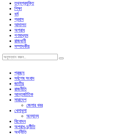
তথ্যপ্রযুক্তি
শিক্ষা
ধর্ম
প্রবাস
আদালত
অপরাধ
গণমাধ্যম
রাজধানী
সম্পাদকীয়
প্রচ্ছদ
সর্বশেষ সংবাদ
জাতীয়
রাজনীতি
আন্তর্জাতিক
সারাদেশ
জেলার খবর
খেলাধুলা
অন্যান্য
বিনোদন
অপরাধ-দুর্নীতি
অর্থনীতি