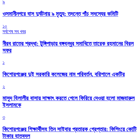
৯
ওসমানীনগরে বাস দুর্ঘটনায় ৯ মৃত্যু: তদন্তে পাঁচ সদস্যের কমিটি
১০
সর্বশেষ সব খবর
নীরব রাতের শ্রদ্ধা: টুঙ্গিপাড়ায় বঙ্গবন্ধুর সমাধিতে তারেক রহমানের বিরল
সফর
১
কিশোরগঞ্জের দুই সরকারি কলেজের নাম পরিবর্তন, বরিশালে একটির
২
মাসুদ হিলালীর বাসায় সাক্ষাৎ করতে গেলে ফিরিয়ে দেওয়া হলো মাজহারুল
ইসলামকে
৩
কিশোরগঞ্জের শিক্ষার্থীসহ তিন সাইবার প্রতারক গ্রেপ্তার: ফিশিংয়ে কোটি
টাকার হাতবদল