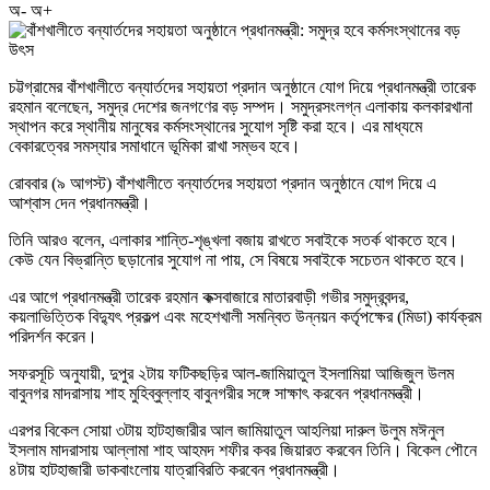
অ-
অ+
চট্টগ্রামের বাঁশখালীতে বন্যার্তদের সহায়তা প্রদান অনুষ্ঠানে যোগ দিয়ে প্রধানমন্ত্রী তারেক
রহমান বলেছেন, সমুদ্র দেশের জনগণের বড় সম্পদ। সমুদ্রসংলগ্ন এলাকায় কলকারখানা
স্থাপন করে স্থানীয় মানুষের কর্মসংস্থানের সুযোগ সৃষ্টি করা হবে। এর মাধ্যমে
বেকারত্বের সমস্যার সমাধানে ভূমিকা রাখা সম্ভব হবে।
রোববার (৯ আগস্ট) বাঁশখালীতে বন্যার্তদের সহায়তা প্রদান অনুষ্ঠানে যোগ দিয়ে এ
আশ্বাস দেন প্রধানমন্ত্রী।
তিনি আরও বলেন, এলাকার শান্তি-শৃঙ্খলা বজায় রাখতে সবাইকে সতর্ক থাকতে হবে।
কেউ যেন বিভ্রান্তি ছড়ানোর সুযোগ না পায়, সে বিষয়ে সবাইকে সচেতন থাকতে হবে।
এর আগে প্রধানমন্ত্রী তারেক রহমান কক্সবাজারে মাতারবাড়ী গভীর সমুদ্রবন্দর,
কয়লাভিত্তিক বিদ্যুৎ প্রকল্প এবং মহেশখালী সমন্বিত উন্নয়ন কর্তৃপক্ষের (মিডা) কার্যক্রম
পরিদর্শন করেন।
সফরসূচি অনুযায়ী, দুপুর ২টায় ফটিকছড়ির আল-জামিয়াতুল ইসলামিয়া আজিজুল উলম
বাবুনগর মাদরাসায় শাহ মুহিব্বুল্লাহ বাবুনগরীর সঙ্গে সাক্ষাৎ করবেন প্রধানমন্ত্রী।
এরপর বিকেল সোয়া ৩টায় হাটহাজারীর আল জামিয়াতুল আহলিয়া দারুল উলুম মঈনুল
ইসলাম মাদরাসায় আল্লামা শাহ আহমদ শফীর কবর জিয়ারত করবেন তিনি। বিকেল পৌনে
৪টায় হাটহাজারী ডাকবাংলোয় যাত্রাবিরতি করবেন প্রধানমন্ত্রী।