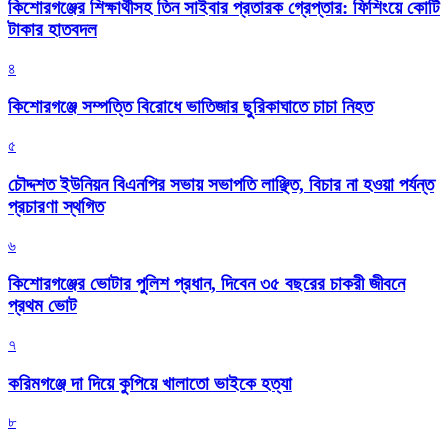
কিশোরগঞ্জের শিক্ষার্থীসহ তিন সাইবার প্রতারক গ্রেপ্তার: ফিশিংয়ে কোটি
টাকার হাতবদল
৪
কিশোরগঞ্জে সম্পত্তি বিরোধে ভাতিজার ছুরিকাঘাতে চাচা নিহত
৫
চৌদ্দশত ইউনিয়ন বিএনপির সভায় সভাপতি লাঞ্ছিত, বিচার না হওয়া পর্যন্ত
প্রচারণা স্থগিত
৬
কিশোরগঞ্জের ভোটার পুলিশ প্রধান, দিবেন ৩৫ বছরের চাকরী জীবনে
প্রথম ভোট
৭
করিমগঞ্জে দা দিয়ে কুপিয়ে খালাতো ভাইকে হত্যা
৮