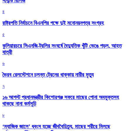
স্ট্যান্ড রিলিজ
৪
রাষ্ট্রপতি নির্বাচনে বিএনপির পক্ষে দুই মনোনয়নপত্র সংগ্রহ
৫
কুলিয়ারচরে সিএনজি-ট্রলির সংঘর্ষে বৈদ্যুতিক খুঁটি ভেঙে পড়ল, আহত
যাত্রী
৬
ভৈরব রেলস্টেশনে চলন্ত ট্রেনের ধাক্কায় নারীর মৃত্যু
৭
১৬ আগস্ট প্রধানমন্ত্রীর কিশোরগঞ্জ সফরে মাছের পোনা অবমুক্তসহ
থাকছে নানা কর্মসূচি
৮
‘ম্যাজিক জালে’ ধ্বংস হচ্ছে জীববৈচিত্র্য, মাছের শরীরে মিলছে