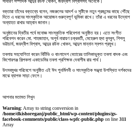
সাধারণ সম্পাদক আব্দুর রউফ খোকন, জয়দ্বীপ বিশ্বাসসহ অনেকে।
বক্তারা তাঁদের বক্তব্যে বলেন, নজরুলের আদর্শ ও সৃষ্টিকে নতুন প্রজন্মের কাছে পৌঁছে
দিতে এ ধরনের সাংস্কৃতিক আয়োজন গুরুত্বপূর্ণ ভূমিকা রাখে। তাঁরা এ ধরনের উদ্যোগ
অব্যাহত রাখার আহ্বান জানান।
অনুষ্ঠানের দ্বিতীয় পর্বে মনোজ্ঞ সাংস্কৃতিক পরিবেশনা অনুষ্ঠিত হয়। এতে সংগীত
পরিবেশন করেন মো. শাহজাহান, অপূর্ব নারায়ণ চক্রবর্তী, মেহেরুল হুদা বুলবুল, শিপলু
ভট্টাচার্য, জয়দ্বীপ বিশ্বাস, আব্দুর রউফ খোকন, আব্দুল মান্নান স্বপন প্রমুখ।
তবলায় সহযোগিতা করেন বিটিভি ও বাংলাদেশ বেতারের তালিকাভুক্ত তবলা বাদক এবং
কিশোরগঞ্জ শিল্পকলা একাডেমির তবলা প্রশিক্ষক দেবাশীষ রায় পার্থ।
উৎসবমুখর পরিবেশে অনুষ্ঠিত এই ঈদ পুনর্মিলনী ও সাংস্কৃতিক সন্ধ্যা উপস্থিত দর্শকদের
মাঝে ব্যাপক সাড়া ফেলে।
আপনার মতামত লিখুন
Warning
: Array to string conversion in
/home/dkishoreganj/public_html/wp-content/plugins/gs-
facebook-comments/public/class-wpfc-public.php
on line
311
Array