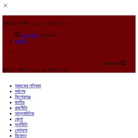
রবিবার, ৯ আগস্ট ২০২৬, ২৪ শ্রাবণ ১৪৩৩
[gtranslate]
লাইভ টিভি
আর্কাইভ
[gtranslate]
রবিবার, ৯ আগস্ট ২০২৬, ২৪ শ্রাবণ ১৪৩৩
আজকের পত্রিকা
সর্বশেষ
কিশোরগঞ্জ
জাতীয়
রাজনীতি
আন্তর্জাতিক
জেলা
অর্থনীতি
খেলাধুলা
বিনোদন