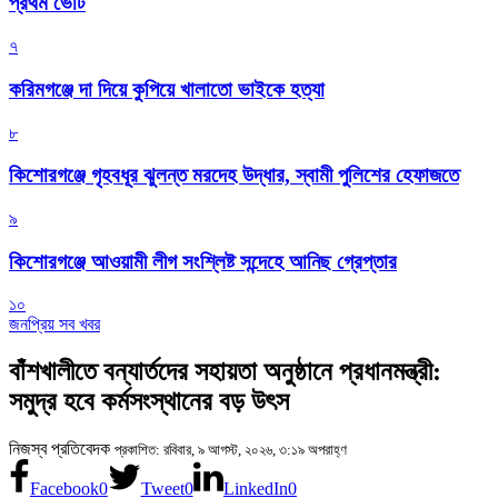
প্রথম ভোট
৭
করিমগঞ্জে দা দিয়ে কুপিয়ে খালাতো ভাইকে হত্যা
৮
কিশোরগঞ্জে গৃহবধূর ঝুলন্ত মরদেহ উদ্ধার, স্বামী পুলিশের হেফাজতে
৯
কিশোরগঞ্জে আওয়ামী লীগ সংশ্লিষ্ট সন্দেহে আনিছ গ্রেপ্তার
১০
জনপ্রিয় সব খবর
বাঁশখালীতে বন্যার্তদের সহায়তা অনুষ্ঠানে প্রধানমন্ত্রী:
সমুদ্র হবে কর্মসংস্থানের বড় উৎস
নিজস্ব প্রতিবেদক
প্রকাশিত: রবিবার, ৯ আগস্ট, ২০২৬, ৩:১৯ অপরাহ্ণ
Facebook
0
Tweet
0
LinkedIn
0