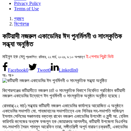
Privacy Policy
Terms of Use
প্রচ্ছদ
কিশোরগঞ্জ
কটিয়াদী নজরুল একাডেমির ঈদ পুনর্মিলনী ও সাংস্কৃতিক
সন্ধ্যা অনুষ্ঠিত
মাইনুল হক মেনু
ই-পেপার প্রিন্ট ভিউ
প্রকাশিত: রবিবার, ২২ মার্চ, ২০২৬, ৯:১০ অপরাহ্ণ
Facebook
0
Tweet
0
LinkedIn
0
অ-
অ+
কিশোরগঞ্জের কটিয়াদীতে নজরুল চর্চা ও সাংস্কৃতিক বিকাশে নিবেদিত প্রতিষ্ঠান কটিয়াদী
নজরুল একাডেমির উদ্যোগে ঈদ পুনর্মিলনী ও সাংস্কৃতিক অনুষ্ঠান অনুষ্ঠিত হয়েছে।
রোববার(২২ মার্চ) সন্ধ্যায় কটিয়াদী নজরুল একাডেমির কার্যালয়ে আয়োজিত এ অনুষ্ঠানে
একাডেমির সভাপতি মো. শাহজাহানের সভাপতিত্বে এবং সিনিয়র সহ-সভাপতি সাজিদুল
ইসলাম সেলিমের সঞ্চালনায় বক্তব্য রাখেন নজরুল একাডেমির উপদেষ্টা ও মুন্সী আ. হেকিম
কারিগরি কলেজের অধ্যক্ষ ফজলুল হক জোয়ারদার আলমগীর, কটিয়াদী উপজেলা বিএনপির
সহ-সভাপতি সৈয়দ শামসুল আরেফিন তারা, সঙ্গীতশিল্পী অপূর্ব নারায়ণ চক্রবর্তী, একাডেমির