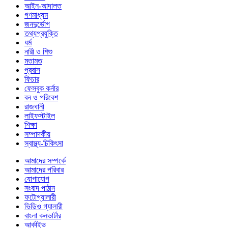
আইন-আদালত
গণমাধ্যম
জনদুর্ভোগ
তথ্যপ্রযুক্তি
ধর্ম
নারী ও শিশু
মতামত
প্রবাস
ফিচার
ফেসবুক কর্নার
বন ও পরিবেশ
রাজধানী
লাইফস্টাইল
শিক্ষা
সম্পাদকীয়
স্বাস্থ্য-চিকিৎসা
আমাদের সম্পর্কে
আমাদের পরিবার
যোগাযোগ
সংবাদ পাঠান
ফটোগ্যালারী
ভিডিও গ্যালারী
বাংলা কনভার্টার
আর্কাইভ