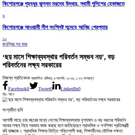
কিশোরগঞ্জে গৃহবধূর ঝুলন্ত মরদেহ উদ্ধার, স্বামী পুলিশের হেফাজতে
৯
কিশোরগঞ্জে আওয়ামী লীগ সংশ্লিষ্ট সন্দেহে আনিছ গ্রেপ্তার
১০
জনপ্রিয় সব খবর
‘ছয় মাসে শিক্ষাব্যবস্থার পরিবর্তন সম্ভব নয়’, বড়
পরিবর্তনের লক্ষ্য সরকারের
নিজস্ব প্রতিবেদক
প্রকাশিত: রবিবার, ৯ আগস্ট, ২০২৬, ১:৩২ অপরাহ্ণ
Facebook
0
Tweet
0
LinkedIn
0
অ-
অ+
সংগ্রহীত ছবি
আগামী সাড়ে চার বছরের মধ্যে দেশের শিক্ষাব্যবস্থায় দৃশ্যমান ও বড় ধরনের পরিবর্তন
আনার লক্ষ্য নিয়ে সরকার কাজ করছে বলে জানিয়েছেন প্রাথমিক ও গণশিক্ষা প্রতিমন্ত্রী
ববি হাজ্জাজ। প্রাথমিক শিক্ষার ভিত্তি শক্তিশালী করা, শিক্ষার্থীদের মৌলিক দক্ষতা