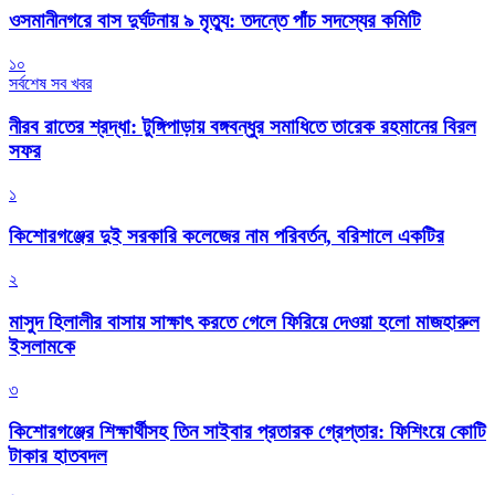
ওসমানীনগরে বাস দুর্ঘটনায় ৯ মৃত্যু: তদন্তে পাঁচ সদস্যের কমিটি
১০
সর্বশেষ সব খবর
নীরব রাতের শ্রদ্ধা: টুঙ্গিপাড়ায় বঙ্গবন্ধুর সমাধিতে তারেক রহমানের বিরল
সফর
১
কিশোরগঞ্জের দুই সরকারি কলেজের নাম পরিবর্তন, বরিশালে একটির
২
মাসুদ হিলালীর বাসায় সাক্ষাৎ করতে গেলে ফিরিয়ে দেওয়া হলো মাজহারুল
ইসলামকে
৩
কিশোরগঞ্জের শিক্ষার্থীসহ তিন সাইবার প্রতারক গ্রেপ্তার: ফিশিংয়ে কোটি
টাকার হাতবদল