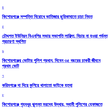
৪
কিশোরগঞ্জে সম্পত্তি বিরোধে ভাতিজার ছুরিকাঘাতে চাচা নিহত
৫
চৌদ্দশত ইউনিয়ন বিএনপির সভায় সভাপতি লাঞ্ছিত, বিচার না হওয়া পর্যন্ত
প্রচারণা স্থগিত
৬
কিশোরগঞ্জের ভোটার পুলিশ প্রধান, দিবেন ৩৫ বছরের চাকরী জীবনে
প্রথম ভোট
৭
করিমগঞ্জে দা দিয়ে কুপিয়ে খালাতো ভাইকে হত্যা
৮
কিশোরগঞ্জে গৃহবধূর ঝুলন্ত মরদেহ উদ্ধার, স্বামী পুলিশের হেফাজতে