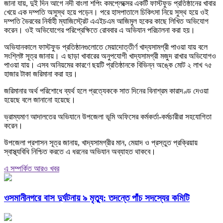
জানা যায়, দুই দিন আগে নদী বাংলা শপিং কমপ্লেক্সের একটি ফাস্টফুড প্রতিষ্ঠানের খাবার
খেয়ে এক দম্পতি অসুস্থ হয়ে পড়েন। পরে হাসপাতালে চিকিৎসা নিয়ে সুস্থ হয়ে ওই
দম্পতি ভৈরবের নির্বাহী ম্যাজিস্ট্রেট এএইচএম আজিমুল হকের কাছে লিখিত অভিযোগ
করেন। ওই অভিযোগের পরিপ্রেক্ষিতে রোববার এ অভিযান পরিচালনা করা হয়।
অভিযানকালে ফাস্টফুড প্রতিষ্ঠানগুলোতে মেয়াদোত্তীর্ণ খাদ্যসামগ্রী পাওয়া যায় বলে
সংশ্লিষ্ট সূত্র জানায়। এ ছাড়া খাবারের অনুপযোগী খাদ্যসামগ্রী মজুদ রাখার অভিযোগও
পাওয়া যায়। এসব অনিয়মের কারণে ছয়টি প্রতিষ্ঠানকে বিভিন্ন অঙ্কে মোট ২ লাখ ৭৫
হাজার টাকা জরিমানা করা হয়।
জরিমানার অর্থ পরিশোধে ব্যর্থ হলে প্রত্যেককে সাত দিনের বিনাশ্রম কারাদণ্ড দেওয়া
হয়েছে বলে জানানো হয়েছে।
ভ্রাম্যমাণ আদালতের অভিযানে উপজেলা ভূমি অফিসের কর্মকর্তা-কর্মচারীরা সহযোগিতা
করেন।
উপজেলা প্রশাসন সূত্র জানায়, খাদ্যসামগ্রীর মান, মেয়াদ ও প্রস্তুত প্রক্রিয়ায়
স্বাস্থ্যবিধি নিশ্চিত করতে এ ধরনের অভিযান অব্যাহত থাকবে।
এ সম্পর্কিত আরও খবর
ওসমানীনগরে বাস দুর্ঘটনায় ৯ মৃত্যু: তদন্তে পাঁচ সদস্যের কমিটি