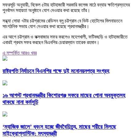
সফরসূচি অনুযায়ী, বিকেল ৫টায় হাটহাজারী সরকারি কলেজ মাঠে বন্যায় ক্ষতিগ্রস্তদের
পুনর্বাসন সহায়তা অনুষ্ঠানে যোগ দেওয়ার কথা রয়েছে তাঁর।
সন্ধ্যা সোয়া ৭টায় চট্টগ্রামের রেডিসন ব্লু চট্টগ্রাম বে ভিউ হোটেলের মিলনায়তনে
সাংগঠনিক সভায় যোগ দেওয়ার কথা রয়েছে প্রধানমন্ত্রীর।
এর আগে চট্টগ্রাম ও কক্সবাজার সফর করলেও মহেশখালী, ফটিকছড়ি ও হাটহাজারীতে
এবারই প্রথম সফর করছেন বিএনপির চেয়ারম্যান তারেক রহমান।
এ সম্পর্কিত আরও খবর
রাষ্ট্রপতি নির্বাচনে বিএনপির পক্ষে দুই মনোনয়নপত্র সংগ্রহ
১৬ আগস্ট প্রধানমন্ত্রীর কিশোরগঞ্জ সফরে মাছের পোনা অবমুক্তসহ
থাকছে নানা কর্মসূচি
‘ম্যাজিক জালে’ ধ্বংস হচ্ছে জীববৈচিত্র্য, মাছের শরীরে মিলছে
মাইক্রোপ্লাস্টিক: মৎস্যমন্ত্রী