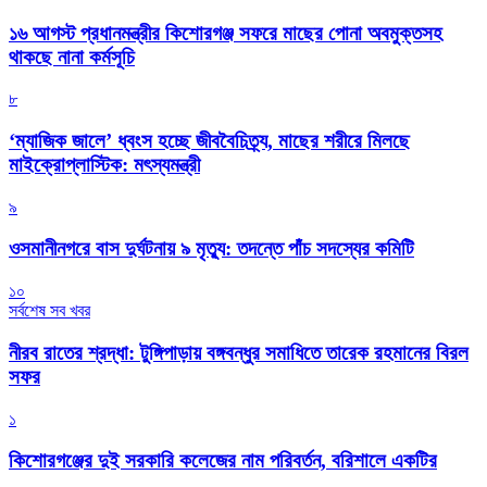
১৬ আগস্ট প্রধানমন্ত্রীর কিশোরগঞ্জ সফরে মাছের পোনা অবমুক্তসহ
থাকছে নানা কর্মসূচি
৮
‘ম্যাজিক জালে’ ধ্বংস হচ্ছে জীববৈচিত্র্য, মাছের শরীরে মিলছে
মাইক্রোপ্লাস্টিক: মৎস্যমন্ত্রী
৯
ওসমানীনগরে বাস দুর্ঘটনায় ৯ মৃত্যু: তদন্তে পাঁচ সদস্যের কমিটি
১০
সর্বশেষ সব খবর
নীরব রাতের শ্রদ্ধা: টুঙ্গিপাড়ায় বঙ্গবন্ধুর সমাধিতে তারেক রহমানের বিরল
সফর
১
কিশোরগঞ্জের দুই সরকারি কলেজের নাম পরিবর্তন, বরিশালে একটির