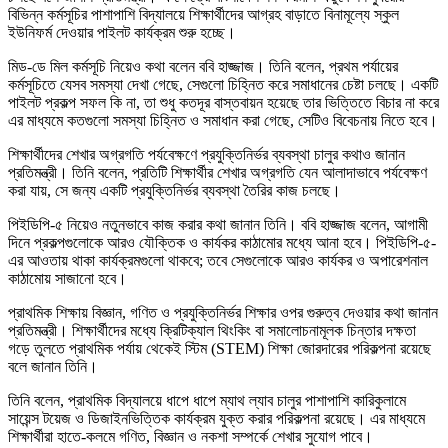
বিভিন্ন কর্মসূচির পাশাপাশি বিদ্যালয়ে শিক্ষার্থীদের আগ্রহ বাড়াতে বিনামূল্যে স্কুল
ইউনিফর্ম দেওয়ার পাইলট কার্যক্রম শুরু হচ্ছে।
মিড-ডে মিল কর্মসূচি নিয়েও কথা বলেন ববি হাজ্জাজ। তিনি বলেন, প্রথম পর্যায়ের
কর্মসূচিতে যেসব সমস্যা দেখা গেছে, সেগুলো চিহ্নিত করে সমাধানের চেষ্টা চলছে। একটি
পাইলট প্রকল্প সফল কি না, তা শুধু কতদূর বাস্তবায়ন হয়েছে তার ভিত্তিতে বিচার না করে
এর মাধ্যমে কতগুলো সমস্যা চিহ্নিত ও সমাধান করা গেছে, সেটিও বিবেচনায় নিতে হবে।
শিক্ষার্থীদের শেখার অগ্রগতি পর্যবেক্ষণে প্রযুক্তিনির্ভর ব্যবস্থা চালুর কথাও জানান
প্রতিমন্ত্রী। তিনি বলেন, প্রতিটি শিক্ষার্থীর শেখার অগ্রগতি যেন আলাদাভাবে পর্যবেক্ষণ
করা যায়, সে জন্য একটি প্রযুক্তিনির্ভর ব্যবস্থা তৈরির কাজ চলছে।
পিইডিপি-৫ নিয়েও নতুনভাবে কাজ করার কথা জানান তিনি। ববি হাজ্জাজ বলেন, আগামী
দিনে প্রকল্পগুলোকে আরও যৌক্তিক ও কার্যকর কাঠামোর মধ্যে আনা হবে। পিইডিপি-৫-
এর আওতায় থাকা কার্যক্রমগুলো থাকবে; তবে সেগুলোকে আরও কার্যকর ও অপারেশনাল
কাঠামোয় সাজানো হবে।
প্রাথমিক শিক্ষায় বিজ্ঞান, গণিত ও প্রযুক্তিনির্ভর শিক্ষার ওপর গুরুত্ব দেওয়ার কথা জানান
প্রতিমন্ত্রী। শিক্ষার্থীদের মধ্যে ক্রিটিক্যাল থিংকিং বা সমালোচনামূলক চিন্তার দক্ষতা
গড়ে তুলতে প্রাথমিক পর্যায় থেকেই স্টিম (STEM) শিক্ষা জোরদারের পরিকল্পনা রয়েছে
বলে জানান তিনি।
তিনি বলেন, প্রাথমিক বিদ্যালয়ে ধাপে ধাপে ম্যাথ ল্যাব চালুর পাশাপাশি কারিকুলামে
সায়েন্স টয়েজ ও ডিজাইনভিত্তিক কার্যক্রম যুক্ত করার পরিকল্পনা রয়েছে। এর মাধ্যমে
শিক্ষার্থীরা হাতে-কলমে গণিত, বিজ্ঞান ও নকশা সম্পর্কে শেখার সুযোগ পাবে।