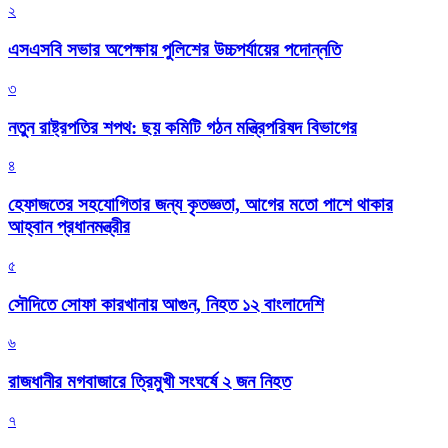
২
এসএসবি সভার অপেক্ষায় পুলিশের উচ্চপর্যায়ের পদোন্নতি
৩
নতুন রাষ্ট্রপতির শপথ: ছয় কমিটি গঠন মন্ত্রিপরিষদ বিভাগের
৪
হেফাজতের সহযোগিতার জন্য কৃতজ্ঞতা, আগের মতো পাশে থাকার
আহ্বান প্রধানমন্ত্রীর
৫
সৌদিতে সোফা কারখানায় আগুন, নিহত ১২ বাংলাদেশি
৬
রাজধানীর মগবাজারে ত্রিমুখী সংঘর্ষে ২ জন নিহত
৭