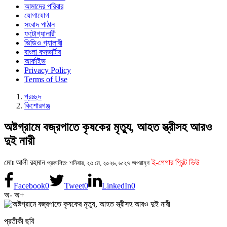
আমাদের পরিবার
যোগাযোগ
সংবাদ পাঠান
ফটোগ্যালারী
ভিডিও গ্যালারী
বাংলা কনভার্টার
আর্কাইভ
Privacy Policy
Terms of Use
প্রচ্ছদ
কিশোরগঞ্জ
অষ্টগ্রামে বজ্রপাতে কৃষকের মৃত্যু, আহত স্ত্রীসহ আরও
দুই নারী
মোঃ আলী রহমান
ই-পেপার প্রিন্ট ভিউ
প্রকাশিত: শনিবার, ২৩ মে, ২০২৬, ৬:২৭ অপরাহ্ণ
Facebook
0
Tweet
0
LinkedIn
0
অ-
অ+
প্রতীকী ছবি