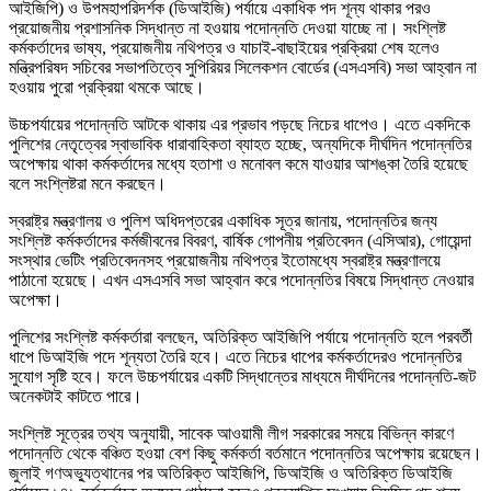
আইজিপি) ও উপমহাপরিদর্শক (ডিআইজি) পর্যায়ে একাধিক পদ শূন্য থাকার পরও
প্রয়োজনীয় প্রশাসনিক সিদ্ধান্ত না হওয়ায় পদোন্নতি দেওয়া যাচ্ছে না। সংশ্লিষ্ট
কর্মকর্তাদের ভাষ্য, প্রয়োজনীয় নথিপত্র ও যাচাই-বাছাইয়ের প্রক্রিয়া শেষ হলেও
মন্ত্রিপরিষদ সচিবের সভাপতিত্বে সুপিরিয়র সিলেকশন বোর্ডের (এসএসবি) সভা আহ্বান না
হওয়ায় পুরো প্রক্রিয়া থমকে আছে।
উচ্চপর্যায়ের পদোন্নতি আটকে থাকায় এর প্রভাব পড়ছে নিচের ধাপেও। এতে একদিকে
পুলিশের নেতৃত্বের স্বাভাবিক ধারাবাহিকতা ব্যাহত হচ্ছে, অন্যদিকে দীর্ঘদিন পদোন্নতির
অপেক্ষায় থাকা কর্মকর্তাদের মধ্যে হতাশা ও মনোবল কমে যাওয়ার আশঙ্কা তৈরি হয়েছে
বলে সংশ্লিষ্টরা মনে করছেন।
স্বরাষ্ট্র মন্ত্রণালয় ও পুলিশ অধিদপ্তরের একাধিক সূত্র জানায়, পদোন্নতির জন্য
সংশ্লিষ্ট কর্মকর্তাদের কর্মজীবনের বিবরণ, বার্ষিক গোপনীয় প্রতিবেদন (এসিআর), গোয়েন্দা
সংস্থার ভেটিং প্রতিবেদনসহ প্রয়োজনীয় নথিপত্র ইতোমধ্যে স্বরাষ্ট্র মন্ত্রণালয়ে
পাঠানো হয়েছে। এখন এসএসবি সভা আহ্বান করে পদোন্নতির বিষয়ে সিদ্ধান্ত নেওয়ার
অপেক্ষা।
পুলিশের সংশ্লিষ্ট কর্মকর্তারা বলছেন, অতিরিক্ত আইজিপি পর্যায়ে পদোন্নতি হলে পরবর্তী
ধাপে ডিআইজি পদে শূন্যতা তৈরি হবে। এতে নিচের ধাপের কর্মকর্তাদেরও পদোন্নতির
সুযোগ সৃষ্টি হবে। ফলে উচ্চপর্যায়ের একটি সিদ্ধান্তের মাধ্যমে দীর্ঘদিনের পদোন্নতি-জট
অনেকটাই কাটতে পারে।
সংশ্লিষ্ট সূত্রের তথ্য অনুযায়ী, সাবেক আওয়ামী লীগ সরকারের সময়ে বিভিন্ন কারণে
পদোন্নতি থেকে বঞ্চিত হওয়া বেশ কিছু কর্মকর্তা বর্তমানে পদোন্নতির অপেক্ষায় রয়েছেন।
জুলাই গণঅভ্যুত্থানের পর অতিরিক্ত আইজিপি, ডিআইজি ও অতিরিক্ত ডিআইজি