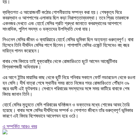
হয়।
ব্যক্তিগত এ আয়োজনটি কঠোর গোপনীয়তায় সম্পন্ন করা হয়। শেষকৃত্য ঘিরে
কবরস্থান ও আশপাশের এলাকায় ছিল কড়া নিরাপত্তাব্যবস্থা। তবে প্রিয় তারকাকে
একনজর দেখতে এবং হোর্হে মেসির প্রতি শ্রদ্ধা জানাতে কবরস্থানের আশপাশে
সাংবাদিক, পুলিশ সদস্য ও ভক্তদের উপস্থিতি দেখা যায়।
লিওনেল মেসির জীবন ও ক্যারিয়ারে হোর্হে মেসির ভূমিকা ছিল অত্যন্ত গুরুত্বপূর্ণ। বাবা
হিসেবে তিনি দীর্ঘদিন মেসির পাশে ছিলেন। পাশাপাশি মেসির এজেন্ট হিসেবেও বহু বছর
দায়িত্ব পালন করেছেন।
বাবার শেষ বিদায়ে তাই যুক্তরাষ্ট্র থেকে রোজারিওতে ছুটে আসেন আর্জেন্টিনার
বিশ্বকাপজয়ী অধিনায়ক।
এর আগে ইন্টার মায়ামির কাছ থেকে ছুটি নিয়ে শনিবার সকালে ফোর্ট লডারডেল থেকে রওনা
হন মেসি। দীর্ঘ যাত্রা শেষে স্থানীয় সময় রাতে নিজের শহর রোজারিওতে পৌঁছান ৩৯
বছর বয়সী এই ফুটবলার। সেখানে পরিবারের সদস্যদের সঙ্গে সময় কাটিয়ে বাবাকে শেষ
বিদায় জানান তিনি।
হোর্হে মেসির মৃত্যুতে মেসি পরিবারের ঘনিষ্ঠজন ও ভক্তদের মধ্যে শোকের আবহ তৈরি
হয়েছে। বাবার সঙ্গে মেসির দীর্ঘদিনের সম্পর্ক ও পেশাগত জীবনে তাঁর গুরুত্বপূর্ণ ভূমিকার
কারণে এই বিদায় বিশেষভাবে আবেগঘন হয়ে ওঠে।
এ সম্পর্কিত আরও খবর