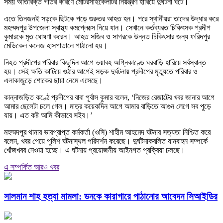
সময় অতিরিক্ত গতির কারণে মোটরসাইকেলটির নিয়ন্ত্রণ হারিয়ে দুর্ঘটনা ঘটে।
এতে তিনজনই সড়কে ছিটকে পড়ে গুরুতর আহত হন। পরে স্থানীয়রা তাদের উদ্ধার করে
মহম্মদপুর উপজেলা স্বাস্থ্য কমপ্লেক্সে নিয়ে যান। সেখানে কর্তব্যরত চিকিৎসক প্রদীপ
কুমারকে মৃত ঘোষণা করেন। আহত সজিব ও সাগরকে উন্নত চিকিৎসার জন্য ফরিদপুর
মেডিকেল কলেজ হাসপাতালে পাঠানো হয়।
নিহত প্রদীপের পরিবার কিছুদিন আগে ভয়াবহ অগ্নিকাণ্ডে ঘরবাড়ি হারিয়ে সর্বস্বান্ত
হয়। সেই ক্ষতি কাটিয়ে ওঠার আগেই সড়ক দুর্ঘটনায় প্রদীপের মৃত্যুতে পরিবার ও
এলাকাজুড়ে শোকের ছায়া নেমে এসেছে।
কান্নাজড়িত কণ্ঠে প্রদীপের বাবা পূর্বাস কুমার বলেন, ‘নিজের রেজাল্টের খবর জানার আগে
আমার ছেলেটা চলে গেল। মাত্র কয়েকদিন আগে আমার বাড়িতে আগুন লেগে সব পুড়ে
যায়। এত কষ্ট আমি কীভাবে সইব।’
মহম্মদপুর থানার ভারপ্রাপ্ত কর্মকর্তা (ওসি) শাহীম আহমেদ ঘটনার সত্যতা নিশ্চিত করে
বলেন, খবর পেয়ে পুলিশ ঘটনাস্থল পরিদর্শন করেছে। দুর্ঘটনাকবলিত যানবাহন সম্পর্কে
খোঁজখবর নেওয়া হচ্ছে। এ ঘটনায় প্রয়োজনীয় আইনগত প্রক্রিয়া চলছে।
এ সম্পর্কিত আরও খবর
সালমান শাহ হত্যা মামলা: ডনকে কারাগারে পাঠানোর আবেদন সিআইডির