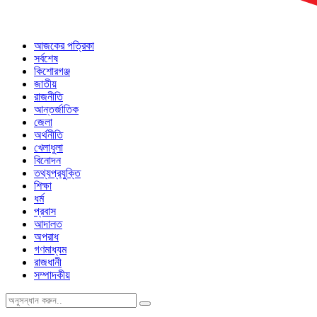
আজকের পত্রিকা
সর্বশেষ
কিশোরগঞ্জ
জাতীয়
রাজনীতি
আন্তর্জাতিক
জেলা
অর্থনীতি
খেলাধুলা
বিনোদন
তথ্যপ্রযুক্তি
শিক্ষা
ধর্ম
প্রবাস
আদালত
অপরাধ
গণমাধ্যম
রাজধানী
সম্পাদকীয়