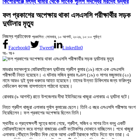
কিশোরগঞ্জে মৎস্য খামার থেকে সাবেক পুলিশ সদস্যের মরদেহ উদ্ধার
ফল প্রকাশের অপেক্ষায় থাকা এসএসসি পরীক্ষার্থীর সড়ক
দুর্ঘটনায় মৃত্যু
নিজস্ব প্রতিবেদক
প্রকাশিত: সোমবার, ১০ আগস্ট, ২০২৬, ১০:০০ পূর্বাহ্ণ
Facebook
0
Tweet
0
LinkedIn
0
অ-
অ+
মাগুরার মহম্মদপুরে মোটরসাইকেল দুর্ঘটনায় প্রদীপ কুমার (১৯) নামে এক এসএসসি
পরীক্ষার্থী নিহত হয়েছেন। এ ঘটনায় সজিব কুমার মণ্ডল (১৯) ও সাগর মজুমদার (২০)
নামে আরও দুই যুবক গুরুতর আহত হয়েছেন। তাদের উন্নত চিকিৎসার জন্য ফরিদপুর
মেডিকেল কলেজ হাসপাতালে পাঠানো হয়েছে।
রোববার (৯ আগস্ট) রাতে উপজেলার দীঘা ইউনিয়নের খাজুরা এলাকায় এ দুর্ঘটনা ঘটে।
নিহত প্রদীপ খাজুরা এলাকার পূর্বাস কুমারের ছেলে। তিনি এ বছর এসএসসি পরীক্ষায় অংশ
নিয়েছিলেন। ফল প্রকাশের অপেক্ষায় ছিলেন তিনি।
স্থানীয় ও প্রত্যক্ষদর্শী সূত্রে জানা গেছে, প্রদীপ, সজিব ও সাগর তিন বন্ধু একটি
মোটরসাইকেলে করে নাগড়া বাজারের একটি ফটোকপির দোকানে যাচ্ছিলেন। পথে খাজুরা
এলাকায় পৌঁছালে বিপরীত দিক থেকে আসা একটি ট্রাককে সাইড দিতে যান তারা। এ