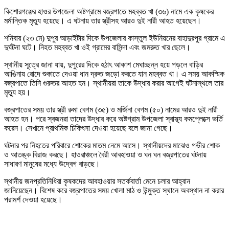
কিশোরগঞ্জের হাওর উপজেলা অষ্টগ্রামে বজ্রপাতে মহব্বত খা (৩৬) নামে এক কৃষকের
মর্মান্তিক মৃত্যু হয়েছে। এ ঘটনায় তার স্ত্রীসহ আরও দুই নারী আহত হয়েছেন।
শনিবার (২৩ মে) দুপুর আড়াইটার দিকে উপজেলার কাস্তুল ইউনিয়নের বাহাদুরপুর গ্রামে এ
দুর্ঘটনা ঘটে। নিহত মহব্বত খা ওই গ্রামের বাসিন্দা এবং জমরুত খার ছেলে।
স্থানীয় সূত্রে জানা যায়, দুপুরের দিকে হঠাৎ আকাশ মেঘাচ্ছন্ন হয়ে পড়লে বাড়ির
আঙিনায় রোদে শুকাতে দেওয়া ধান দ্রুত জড়ো করতে যান মহব্বত খা। এ সময় আকস্মিক
বজ্রপাতে তিনি গুরুতর আহত হন। স্থানীয়রা তাকে উদ্ধার করার আগেই ঘটনাস্থলে তার
মৃত্যু হয়।
বজ্রপাতের সময় তার স্ত্রী রুমা বেগম (৩৫) ও মর্জিনা বেগম (৫০) নামের আরও দুই নারী
আহত হন। পরে স্বজনরা তাদের উদ্ধার করে অষ্টগ্রাম উপজেলা স্বাস্থ্য কমপ্লেক্সে ভর্তি
করেন। সেখানে প্রাথমিক চিকিৎসা দেওয়া হয়েছে বলে জানা গেছে।
ঘটনার পর নিহতের পরিবারে শোকের মাতম নেমে আসে। স্থানীয়দের মাঝেও গভীর শোক
ও আতঙ্ক বিরাজ করছে। হাওরাঞ্চলে বৈরী আবহাওয়া ও ঘন ঘন বজ্রপাতের ঘটনায়
সাধারণ মানুষের মধ্যে উদ্বেগ বাড়ছে।
স্থানীয় জনপ্রতিনিধিরা কৃষকদের আবহাওয়ার সতর্কবার্তা মেনে চলার আহ্বান
জানিয়েছেন। বিশেষ করে বজ্রপাতের সময় খোলা মাঠ ও উন্মুক্ত স্থানে অবস্থান না করার
পরামর্শ দেওয়া হয়েছে।