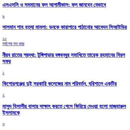
এসএসসি ও সমমানের ফল আগামীকাল; ফল জানবেন যেভাবে
৯
সালমান শাহ হত্যা মামলা: ডনকে কারাগারে পাঠানোর আবেদন সিআইডির
১০
সর্বশেষ সব খবর
নীরব রাতের শ্রদ্ধা: টুঙ্গিপাড়ায় বঙ্গবন্ধুর সমাধিতে তারেক রহমানের বিরল
সফর
১
কিশোরগঞ্জের দুই সরকারি কলেজের নাম পরিবর্তন, বরিশালে একটির
২
মাসুদ হিলালীর বাসায় সাক্ষাৎ করতে গেলে ফিরিয়ে দেওয়া হলো মাজহারুল
ইসলামকে
৩