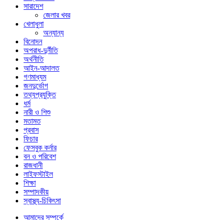
সারাদেশ
জেলার খবর
খেলাধুলা
অন্যান্য
বিনোদন
অপরাধ-দুর্নীতি
অর্থনীতি
আইন-আদালত
গণমাধ্যম
জনদুর্ভোগ
তথ্যপ্রযুক্তি
ধর্ম
নারী ও শিশু
মতামত
প্রবাস
ফিচার
ফেসবুক কর্নার
বন ও পরিবেশ
রাজধানী
লাইফস্টাইল
শিক্ষা
সম্পাদকীয়
স্বাস্থ্য-চিকিৎসা
আমাদের সম্পর্কে