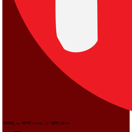
সোমবার, ১০ আগস্ট ২০২৬, ২৫ শ্রাবণ ১৪৩৩