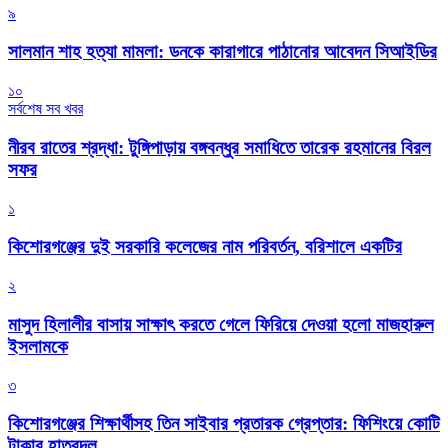
৯
সালমান শাহ হত্যা মামলা: ডনকে কারাগারে পাঠানোর আবেদন সিআইডির
১০
সর্বশেষ সব খবর
নীরব রাতের শ্রদ্ধা: টুঙ্গিপাড়ায় বঙ্গবন্ধুর সমাধিতে তারেক রহমানের বিরল
সফর
১
কিশোরগঞ্জের দুই সরকারি কলেজের নাম পরিবর্তন, বরিশালে একটির
২
মাসুদ হিলালীর বাসায় সাক্ষাৎ করতে গেলে ফিরিয়ে দেওয়া হলো মাজহারুল
ইসলামকে
৩
কিশোরগঞ্জের শিক্ষার্থীসহ তিন সাইবার প্রতারক গ্রেপ্তার: ফিশিংয়ে কোটি
টাকার হাতবদল