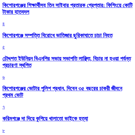
কিশোরগঞ্জের শিক্ষার্থীসহ তিন সাইবার প্রতারক গ্রেপ্তার: ফিশিংয়ে কোটি
টাকার হাতবদল
৪
কিশোরগঞ্জে সম্পত্তি বিরোধে ভাতিজার ছুরিকাঘাতে চাচা নিহত
৫
চৌদ্দশত ইউনিয়ন বিএনপির সভায় সভাপতি লাঞ্ছিত, বিচার না হওয়া পর্যন্ত
প্রচারণা স্থগিত
৬
কিশোরগঞ্জের ভোটার পুলিশ প্রধান, দিবেন ৩৫ বছরের চাকরী জীবনে
প্রথম ভোট
৭
করিমগঞ্জে দা দিয়ে কুপিয়ে খালাতো ভাইকে হত্যা
৮