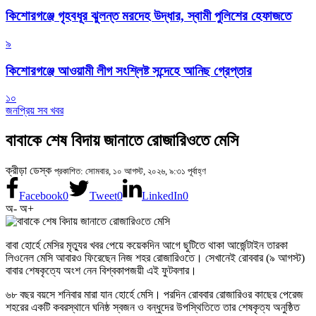
কিশোরগঞ্জে গৃহবধূর ঝুলন্ত মরদেহ উদ্ধার, স্বামী পুলিশের হেফাজতে
৯
কিশোরগঞ্জে আওয়ামী লীগ সংশ্লিষ্ট সন্দেহে আনিছ গ্রেপ্তার
১০
জনপ্রিয় সব খবর
বাবাকে শেষ বিদায় জানাতে রোজারিওতে মেসি
ক্রীড়া ডেস্ক
প্রকাশিত: সোমবার, ১০ আগস্ট, ২০২৬, ৯:৩১ পূর্বাহ্ণ
Facebook
0
Tweet
0
LinkedIn
0
অ-
অ+
বাবা হোর্হে মেসির মৃত্যুর খবর পেয়ে কয়েকদিন আগে ছুটিতে থাকা আর্জেন্টাইন তারকা
লিওনেল মেসি আবারও ফিরেছেন নিজ শহর রোজারিওতে। সেখানেই রোববার (৯ আগস্ট)
বাবার শেষকৃত্যে অংশ নেন বিশ্বকাপজয়ী এই ফুটবলার।
৬৮ বছর বয়সে শনিবার মারা যান হোর্হে মেসি। পরদিন রোববার রোজারিওর কাছের পেরেজ
শহরের একটি কবরস্থানে ঘনিষ্ঠ স্বজন ও বন্ধুদের উপস্থিতিতে তার শেষকৃত্য অনুষ্ঠিত