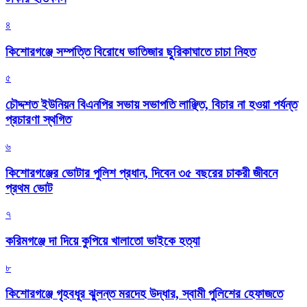
৪
কিশোরগঞ্জে সম্পত্তি বিরোধে ভাতিজার ছুরিকাঘাতে চাচা নিহত
৫
চৌদ্দশত ইউনিয়ন বিএনপির সভায় সভাপতি লাঞ্ছিত, বিচার না হওয়া পর্যন্ত
প্রচারণা স্থগিত
৬
কিশোরগঞ্জের ভোটার পুলিশ প্রধান, দিবেন ৩৫ বছরের চাকরী জীবনে
প্রথম ভোট
৭
করিমগঞ্জে দা দিয়ে কুপিয়ে খালাতো ভাইকে হত্যা
৮
কিশোরগঞ্জে গৃহবধূর ঝুলন্ত মরদেহ উদ্ধার, স্বামী পুলিশের হেফাজতে