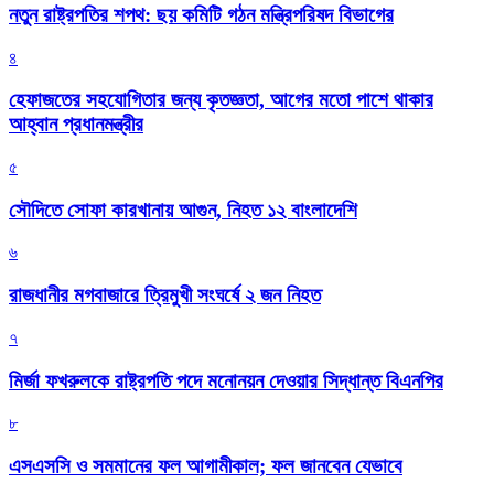
নতুন রাষ্ট্রপতির শপথ: ছয় কমিটি গঠন মন্ত্রিপরিষদ বিভাগের
৪
হেফাজতের সহযোগিতার জন্য কৃতজ্ঞতা, আগের মতো পাশে থাকার
আহ্বান প্রধানমন্ত্রীর
৫
সৌদিতে সোফা কারখানায় আগুন, নিহত ১২ বাংলাদেশি
৬
রাজধানীর মগবাজারে ত্রিমুখী সংঘর্ষে ২ জন নিহত
৭
মির্জা ফখরুলকে রাষ্ট্রপতি পদে মনোনয়ন দেওয়ার সিদ্ধান্ত বিএনপির
৮
এসএসসি ও সমমানের ফল আগামীকাল; ফল জানবেন যেভাবে