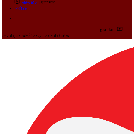
[gtranslate]
লাইভ টিভি
আর্কাইভ
[gtranslate]
সোমবার, ১০ আগস্ট ২০২৬, ২৫ শ্রাবণ ১৪৩৩