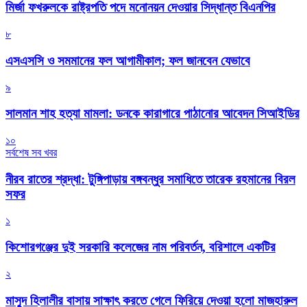
মির্জা ফখরুলকে রাষ্ট্রপতি পদে মনোনয়ন দেওয়ার সিদ্ধান্ত বিএনপির
৮
এসএসসি ও সমমানের ফল আগামীকাল; ফল জানবেন যেভাবে
৯
সালমান শাহ হত্যা মামলা: ডনকে কারাগারে পাঠানোর আবেদন সিআইডির
১০
সর্বশেষ সব খবর
নীরব রাতের শ্রদ্ধা: টুঙ্গিপাড়ায় বঙ্গবন্ধুর সমাধিতে তারেক রহমানের বিরল
সফর
১
কিশোরগঞ্জের দুই সরকারি কলেজের নাম পরিবর্তন, বরিশালে একটির
২
মাসুদ হিলালীর বাসায় সাক্ষাৎ করতে গেলে ফিরিয়ে দেওয়া হলো মাজহারুল