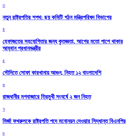
৩
নতুন রাষ্ট্রপতির শপথ: ছয় কমিটি গঠন মন্ত্রিপরিষদ বিভাগের
৪
হেফাজতের সহযোগিতার জন্য কৃতজ্ঞতা, আগের মতো পাশে থাকার
আহ্বান প্রধানমন্ত্রীর
৫
সৌদিতে সোফা কারখানায় আগুন, নিহত ১২ বাংলাদেশি
৬
রাজধানীর মগবাজারে ত্রিমুখী সংঘর্ষে ২ জন নিহত
৭
মির্জা ফখরুলকে রাষ্ট্রপতি পদে মনোনয়ন দেওয়ার সিদ্ধান্ত বিএনপির
৮