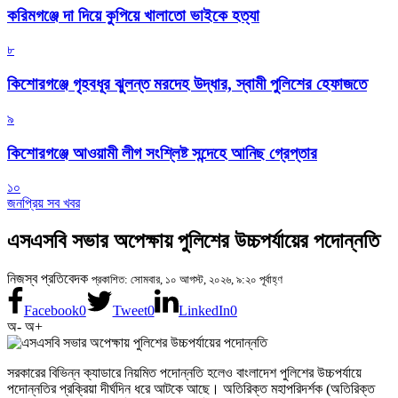
করিমগঞ্জে দা দিয়ে কুপিয়ে খালাতো ভাইকে হত্যা
৮
কিশোরগঞ্জে গৃহবধূর ঝুলন্ত মরদেহ উদ্ধার, স্বামী পুলিশের হেফাজতে
৯
কিশোরগঞ্জে আওয়ামী লীগ সংশ্লিষ্ট সন্দেহে আনিছ গ্রেপ্তার
১০
জনপ্রিয় সব খবর
এসএসবি সভার অপেক্ষায় পুলিশের উচ্চপর্যায়ের পদোন্নতি
নিজস্ব প্রতিবেদক
প্রকাশিত: সোমবার, ১০ আগস্ট, ২০২৬, ৯:২০ পূর্বাহ্ণ
Facebook
0
Tweet
0
LinkedIn
0
অ-
অ+
সরকারের বিভিন্ন ক্যাডারে নিয়মিত পদোন্নতি হলেও বাংলাদেশ পুলিশের উচ্চপর্যায়ে
পদোন্নতির প্রক্রিয়া দীর্ঘদিন ধরে আটকে আছে। অতিরিক্ত মহাপরিদর্শক (অতিরিক্ত