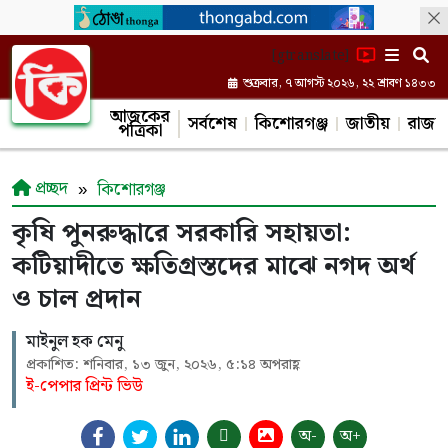
[gtranslate]
শুক্রবার, ৭ আগস্ট ২০২৬, ২২ শ্রাবণ ১৪৩৩
আজকের
সর্বশেষ
কিশোরগঞ্জ
জাতীয়
রাজন
পত্রিকা
প্রচ্ছদ
কিশোরগঞ্জ
কৃষি পুনরুদ্ধারে সরকারি সহায়তা:
কটিয়াদীতে ক্ষতিগ্রস্তদের মাঝে নগদ অর্থ
ও চাল প্রদান
মাইনুল হক মেনু
প্রকাশিত: শনিবার, ১৩ জুন, ২০২৬, ৫:১৪ অপরাহ্ণ
ই-পেপার প্রিন্ট ভিউ
অ-
অ+