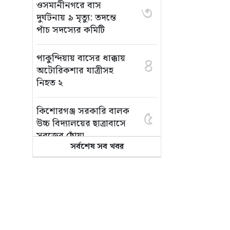
ওসমানীনগরে বাস
৩
দুর্ঘটনায় ৯ মৃত্যু: তদন্তে
পাঁচ সদস্যের কমিটি
পাকুন্দিয়ায় বাসের ধাক্কায়
৪
অটোরিকশার যাত্রীসহ
নিহত ২
কিশোরগঞ্জ সরকারি বালক
৫
উচ্চ বিদ্যালয়ের ছাত্রাবাসে
সবুজের ছোঁয়া
সর্বশেষ সব খবর
সিলেটে বাসের মুখোমুখি
৬
সংঘর্ষ: কিশোরগঞ্জের
দুইজনসহ নিহত ৯
কিশোরগঞ্জে মৎস্য খামার
৭
থেকে সাবেক পুলিশ