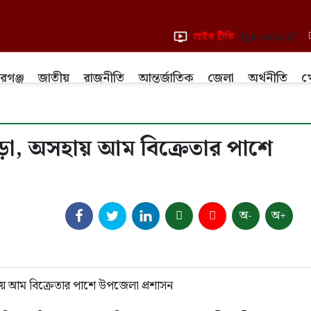
লাইভ টিভি
[gtranslate]
রগঞ্জ
জাতীয়
রাজনীতি
আন্তর্জাতিক
জেলা
অর্থনীতি
খ
াড়া, অসহায় আম বিক্রেতার পাশে
অ-
অ+