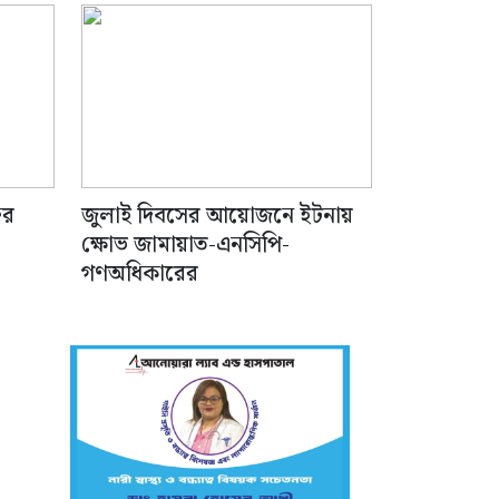
টর
জুলাই দিবসের আয়োজনে ইটনায়
ক্ষোভ জামায়াত-এনসিপি-
গণঅধিকারের