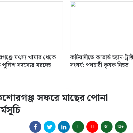
গঞ্জে মৎস্য খামার থেকে
কটিয়াদীতে কাভার্ড ভ্যান-ট্রাক্
 পুলিশ সদস্যের মরদেহ
সংঘর্ষ: পথচারী কৃষক নিহত
র কিশোরগঞ্জ সফরে মাছের পোনা
্মসূচি
অ-
অ+