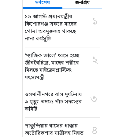
সর্বশেষ
জনপ্রিয়
১৬ আগস্ট প্রধানমন্ত্রীর
১
কিশোরগঞ্জ সফরে মাছের
পোনা অবমুক্তসহ থাকছে
নানা কর্মসূচি
‘ম্যাজিক জালে’ ধ্বংস হচ্ছে
২
জীববৈচিত্র্য, মাছের শরীরে
মিলছে মাইক্রোপ্লাস্টিক:
মৎস্যমন্ত্রী
ওসমানীনগরে বাস দুর্ঘটনায়
৩
৯ মৃত্যু: তদন্তে পাঁচ সদস্যের
কমিটি
পাকুন্দিয়ায় বাসের ধাক্কায়
৪
অটোরিকশার যাত্রীসহ নিহত