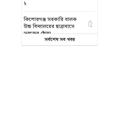
২
কিশোরগঞ্জ সরকারি বালক
৫
উচ্চ বিদ্যালয়ের ছাত্রাবাসে
সবুজের ছোঁয়া
সর্বশেষ সব খবর
সিলেটে বাসের মুখোমুখি
৬
সংঘর্ষ: কিশোরগঞ্জের
দুইজনসহ নিহত ৯
কিশোরগঞ্জে মৎস্য খামার
৭
থেকে সাবেক পুলিশ
সদস্যের মরদেহ উদ্ধার
যুবদলের কেন্দ্রীয় কমিটিতে
৮
স্থান পাওয়ায় মজিবুর রহমান
ভুঁইয়াকে সংবর্ধনা