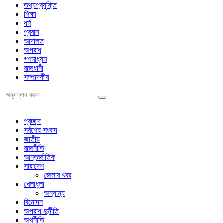
তথ্যপ্রযুক্তি
শিক্ষা
ধর্ম
প্রবাস
আদালত
অপরাধ
গণমাধ্যম
রাজধানী
সম্পাদকীয়
প্রচ্ছদ
সর্বশেষ সংবাদ
জাতীয়
রাজনীতি
আন্তর্জাতিক
সারাদেশ
জেলার খবর
খেলাধুলা
অন্যান্য
বিনোদন
অপরাধ-দুর্নীতি
অর্থনীতি