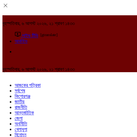
বৃহস্পতিবার, ৬ আগস্ট ২০২৬, ২১ শ্রাবণ ১৪৩৩
[gtranslate]
লাইভ টিভি
আর্কাইভ
বৃহস্পতিবার, ৬ আগস্ট ২০২৬, ২১ শ্রাবণ ১৪৩৩
আজকের পত্রিকা
সর্বশেষ
কিশোরগঞ্জ
জাতীয়
রাজনীতি
আন্তর্জাতিক
জেলা
অর্থনীতি
খেলাধুলা
বিনোদন