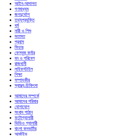
আইন-আদালত
গণমাধ্যম
জনদুর্ভোগ
তথ্যপ্রযুক্তি
ধর্ম
নারী ও শিশু
মতামত
প্রবাস
ফিচার
ফেসবুক কর্নার
বন ও পরিবেশ
রাজধানী
লাইফস্টাইল
শিক্ষা
সম্পাদকীয়
স্বাস্থ্য-চিকিৎসা
আমাদের সম্পর্কে
আমাদের পরিবার
যোগাযোগ
সংবাদ পাঠান
ফটোগ্যালারী
ভিডিও গ্যালারী
বাংলা কনভার্টার
আর্কাইভ