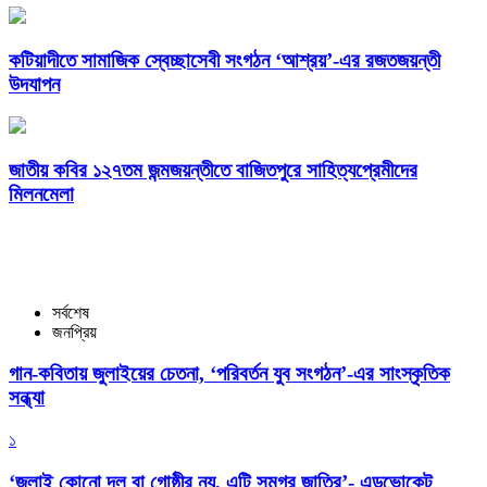
কটিয়াদীতে সামাজিক স্বেচ্ছাসেবী সংগঠন ‘আশ্রয়’-এর রজতজয়ন্তী
উদযাপন
জাতীয় কবির ১২৭তম জন্মজয়ন্তীতে বাজিতপুরে সাহিত্যপ্রেমীদের
মিলনমেলা
সর্বশেষ
জনপ্রিয়
গান-কবিতায় জুলাইয়ের চেতনা, ‘পরিবর্তন যুব সংগঠন’-এর সাংস্কৃতিক
সন্ধ্যা
১
‘জুলাই কোনো দল বা গোষ্ঠীর নয়, এটি সমগ্র জাতির’- এডভোকেট