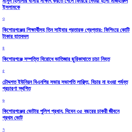
মাসুদ হিলালীর বাসায় সাক্ষাৎ করতে গেলে ফিরিয়ে দেওয়া হলো মাজহারুল
ইসলামকে
৩
কিশোরগঞ্জের শিক্ষার্থীসহ তিন সাইবার প্রতারক গ্রেপ্তার: ফিশিংয়ে কোটি
টাকার হাতবদল
৪
কিশোরগঞ্জে সম্পত্তি বিরোধে ভাতিজার ছুরিকাঘাতে চাচা নিহত
৫
চৌদ্দশত ইউনিয়ন বিএনপির সভায় সভাপতি লাঞ্ছিত, বিচার না হওয়া পর্যন্ত
প্রচারণা স্থগিত
৬
কিশোরগঞ্জের ভোটার পুলিশ প্রধান, দিবেন ৩৫ বছরের চাকরী জীবনে
প্রথম ভোট
৭