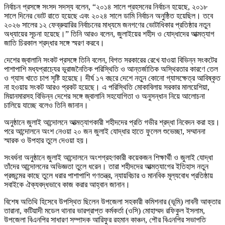
নির্বাচন প্রসঙ্গে সংসদ সদস্য বলেন, “২০১৪ সালে প্রহসনের নির্বাচন হয়েছে, ২০১৮
সালে দিনের ভোট রাতে হয়েছে এবং ২০২৪ সালে ডামি নির্বাচন অনুষ্ঠিত হয়েছিল। তবে
২০২৬ সালের ১২ ফেব্রুয়ারির নির্বাচনের মাধ্যমে জনগণের ভোটাধিকার প্রতিষ্ঠার নতুন
অধ্যায়ের সূচনা হয়েছে।” তিনি আরও বলেন, জুলাইয়ের শহীদ ও যোদ্ধাদের আত্মত্যাগ
জাতি চিরকাল শ্রদ্ধার সঙ্গে স্মরণ করবে।
দেশের জ্বালানি সংকট প্রসঙ্গে তিনি বলেন, বিগত সরকারের রেখে যাওয়া বিভিন্ন সংকটের
পাশাপাশি মধ্যপ্রাচ্যের ভূরাজনৈতিক পরিস্থিতি ও আন্তর্জাতিক অস্থিরতার কারণে তেল
ও গ্যাস খাতে চাপ সৃষ্টি হয়েছে। দীর্ঘ ১৭ বছরে দেশে নতুন কোনো গ্যাসক্ষেত্র আবিষ্কৃত
না হওয়ায় সংকট আরও প্রকট হয়েছে। এ পরিস্থিতি মোকাবিলায় সরকার মালয়েশিয়া,
মিয়ানমারসহ বিভিন্ন দেশের সঙ্গে জ্বালানি সহযোগিতা ও অনুসন্ধান নিয়ে আলোচনা
চালিয়ে যাচ্ছে বলেও তিনি জানান।
অনুষ্ঠানে জুলাই আন্দোলনে আত্মত্যাগকারী শহীদদের প্রতি গভীর শ্রদ্ধা নিবেদন করা হয়।
পরে আন্দোলনে অংশ নেওয়া ২০ জন জুলাই যোদ্ধার হাতে ফুলেল শুভেচ্ছা, সম্মাননা
স্মারক ও উপহার তুলে দেওয়া হয়।
সংবর্ধনা অনুষ্ঠানে জুলাই আন্দোলনে অংশগ্রহণকারী কয়েকজন শিক্ষার্থী ও জুলাই যোদ্ধা
তাঁদের আন্দোলনের অভিজ্ঞতা তুলে ধরেন। তারা শহীদদের আত্মত্যাগের ইতিহাস নতুন
প্রজন্মের কাছে তুলে ধরার পাশাপাশি গণতন্ত্র, ন্যায়বিচার ও মানবিক মূল্যবোধ প্রতিষ্ঠায়
সবাইকে ঐক্যবদ্ধভাবে কাজ করার আহ্বান জানান।
বিশেষ অতিথি হিসেবে উপস্থিত ছিলেন উপজেলা সহকারী কমিশনার (ভূমি) লাবনী আক্তার
তারানা, কটিয়াদী মডেল থানার ভারপ্রাপ্ত কর্মকর্তা (ওসি) মোহাম্মদ রফিকুল ইসলাম,
উপজেলা বিএনপির সাধারণ সম্পাদক আরিফুর রহমান কাঞ্চন, পৌর বিএনপির সভাপতি