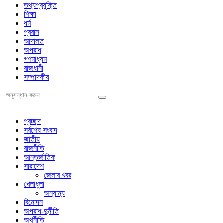
তথ্যপ্রযুক্তি
শিক্ষা
ধর্ম
প্রবাস
আদালত
অপরাধ
গণমাধ্যম
রাজধানী
সম্পাদকীয়
প্রচ্ছদ
সর্বশেষ সংবাদ
জাতীয়
রাজনীতি
আন্তর্জাতিক
সারাদেশ
জেলার খবর
খেলাধুলা
অন্যান্য
বিনোদন
অপরাধ-দুর্নীতি
অর্থনীতি