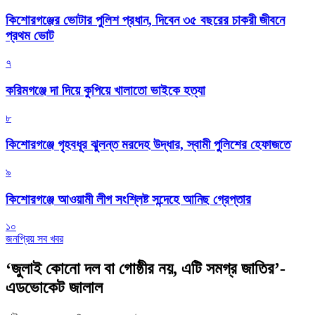
কিশোরগঞ্জের ভোটার পুলিশ প্রধান, দিবেন ৩৫ বছরের চাকরী জীবনে
প্রথম ভোট
৭
করিমগঞ্জে দা দিয়ে কুপিয়ে খালাতো ভাইকে হত্যা
৮
কিশোরগঞ্জে গৃহবধূর ঝুলন্ত মরদেহ উদ্ধার, স্বামী পুলিশের হেফাজতে
৯
কিশোরগঞ্জে আওয়ামী লীগ সংশ্লিষ্ট সন্দেহে আনিছ গ্রেপ্তার
১০
জনপ্রিয় সব খবর
‘জুলাই কোনো দল বা গোষ্ঠীর নয়, এটি সমগ্র জাতির’-
এডভোকেট জালাল