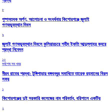
শ্রদ্ধা
৮
পুষ্পস্তবক অর্পণ, আলোচনা ও সংবর্ধনায় কিশোরগঞ্জে জুলাই
গণঅভ্যুত্থান দিবস
৯
জুলাই গণঅভ্যুত্থান দিবসে কুলিয়ারচরে শহীদ ইফতি আব্দুল্লাহর কবরে
শ্রদ্ধা নিবেদন
১০
সর্বশেষ সব খবর
নীরব রাতের শ্রদ্ধা: টুঙ্গিপাড়ায় বঙ্গবন্ধুর সমাধিতে তারেক রহমানের বিরল
সফর
১
কিশোরগঞ্জের দুই সরকারি কলেজের নাম পরিবর্তন, বরিশালে একটির
২