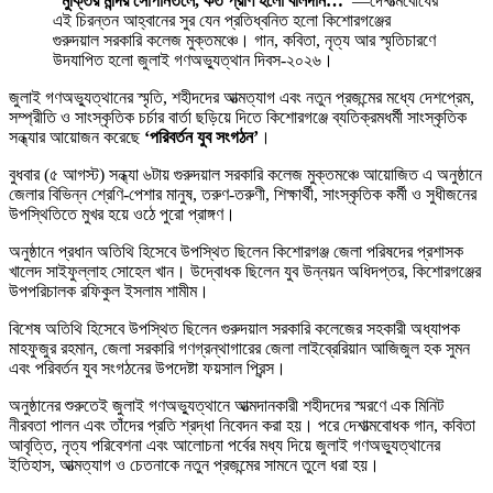
“মুক্তির মন্দির সোপানতলে, কত প্রাণ হলো বলিদান…”
—দেশাত্মবোধের
এই চিরন্তন আহ্বানের সুর যেন প্রতিধ্বনিত হলো কিশোরগঞ্জের
গুরুদয়াল সরকারি কলেজ মুক্তমঞ্চে। গান, কবিতা, নৃত্য আর স্মৃতিচারণে
উদযাপিত হলো জুলাই গণঅভ্যুত্থান দিবস-২০২৬।
জুলাই গণঅভ্যুত্থানের স্মৃতি, শহীদদের আত্মত্যাগ এবং নতুন প্রজন্মের মধ্যে দেশপ্রেম,
সম্প্রীতি ও সাংস্কৃতিক চর্চার বার্তা ছড়িয়ে দিতে কিশোরগঞ্জে ব্যতিক্রমধর্মী সাংস্কৃতিক
সন্ধ্যার আয়োজন করেছে
‘পরিবর্তন যুব সংগঠন’
।
বুধবার (৫ আগস্ট) সন্ধ্যা ৬টায় গুরুদয়াল সরকারি কলেজ মুক্তমঞ্চে আয়োজিত এ অনুষ্ঠানে
জেলার বিভিন্ন শ্রেণি-পেশার মানুষ, তরুণ-তরুণী, শিক্ষার্থী, সাংস্কৃতিক কর্মী ও সুধীজনের
উপস্থিতিতে মুখর হয়ে ওঠে পুরো প্রাঙ্গণ।
অনুষ্ঠানে প্রধান অতিথি হিসেবে উপস্থিত ছিলেন কিশোরগঞ্জ জেলা পরিষদের প্রশাসক
খালেদ সাইফুল্লাহ সোহেল খান। উদ্বোধক ছিলেন যুব উন্নয়ন অধিদপ্তর, কিশোরগঞ্জের
উপপরিচালক রফিকুল ইসলাম শামীম।
বিশেষ অতিথি হিসেবে উপস্থিত ছিলেন গুরুদয়াল সরকারি কলেজের সহকারী অধ্যাপক
মাহফুজুর রহমান, জেলা সরকারি গণগ্রন্থাগারের জেলা লাইব্রেরিয়ান আজিজুল হক সুমন
এবং পরিবর্তন যুব সংগঠনের উপদেষ্টা ফয়সাল প্রিন্স।
অনুষ্ঠানের শুরুতেই জুলাই গণঅভ্যুত্থানে আত্মদানকারী শহীদদের স্মরণে এক মিনিট
নীরবতা পালন এবং তাঁদের প্রতি শ্রদ্ধা নিবেদন করা হয়। পরে দেশাত্মবোধক গান, কবিতা
আবৃত্তি, নৃত্য পরিবেশনা এবং আলোচনা পর্বের মধ্য দিয়ে জুলাই গণঅভ্যুত্থানের
ইতিহাস, আত্মত্যাগ ও চেতনাকে নতুন প্রজন্মের সামনে তুলে ধরা হয়।