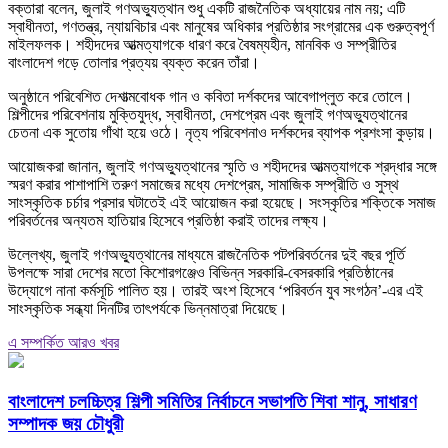
বক্তারা বলেন, জুলাই গণঅভ্যুত্থান শুধু একটি রাজনৈতিক অধ্যায়ের নাম নয়; এটি
স্বাধীনতা, গণতন্ত্র, ন্যায়বিচার এবং মানুষের অধিকার প্রতিষ্ঠার সংগ্রামের এক গুরুত্বপূর্ণ
মাইলফলক। শহীদদের আত্মত্যাগকে ধারণ করে বৈষম্যহীন, মানবিক ও সম্প্রীতির
বাংলাদেশ গড়ে তোলার প্রত্যয় ব্যক্ত করেন তাঁরা।
অনুষ্ঠানে পরিবেশিত দেশাত্মবোধক গান ও কবিতা দর্শকদের আবেগাপ্লুত করে তোলে।
শিল্পীদের পরিবেশনায় মুক্তিযুদ্ধ, স্বাধীনতা, দেশপ্রেম এবং জুলাই গণঅভ্যুত্থানের
চেতনা এক সুতোয় গাঁথা হয়ে ওঠে। নৃত্য পরিবেশনাও দর্শকদের ব্যাপক প্রশংসা কুড়ায়।
আয়োজকরা জানান, জুলাই গণঅভ্যুত্থানের স্মৃতি ও শহীদদের আত্মত্যাগকে শ্রদ্ধার সঙ্গে
স্মরণ করার পাশাপাশি তরুণ সমাজের মধ্যে দেশপ্রেম, সামাজিক সম্প্রীতি ও সুস্থ
সাংস্কৃতিক চর্চার প্রসার ঘটাতেই এই আয়োজন করা হয়েছে। সংস্কৃতির শক্তিকে সমাজ
পরিবর্তনের অন্যতম হাতিয়ার হিসেবে প্রতিষ্ঠা করাই তাদের লক্ষ্য।
উল্লেখ্য, জুলাই গণঅভ্যুত্থানের মাধ্যমে রাজনৈতিক পটপরিবর্তনের দুই বছর পূর্তি
উপলক্ষে সারা দেশের মতো কিশোরগঞ্জেও বিভিন্ন সরকারি-বেসরকারি প্রতিষ্ঠানের
উদ্যোগে নানা কর্মসূচি পালিত হয়। তারই অংশ হিসেবে ‘পরিবর্তন যুব সংগঠন’-এর এই
সাংস্কৃতিক সন্ধ্যা দিনটির তাৎপর্যকে ভিন্নমাত্রা দিয়েছে।
এ সম্পর্কিত আরও খবর
বাংলাদেশ চলচ্চিত্র শিল্পী সমিতির নির্বাচনে সভাপতি শিবা শানু, সাধারণ
সম্পাদক জয় চৌধুরী