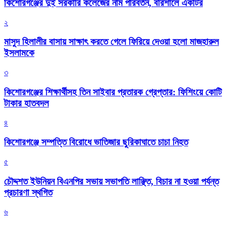
কিশোরগঞ্জের দুই সরকারি কলেজের নাম পরিবর্তন, বরিশালে একটির
২
মাসুদ হিলালীর বাসায় সাক্ষাৎ করতে গেলে ফিরিয়ে দেওয়া হলো মাজহারুল
ইসলামকে
৩
কিশোরগঞ্জের শিক্ষার্থীসহ তিন সাইবার প্রতারক গ্রেপ্তার: ফিশিংয়ে কোটি
টাকার হাতবদল
৪
কিশোরগঞ্জে সম্পত্তি বিরোধে ভাতিজার ছুরিকাঘাতে চাচা নিহত
৫
চৌদ্দশত ইউনিয়ন বিএনপির সভায় সভাপতি লাঞ্ছিত, বিচার না হওয়া পর্যন্ত
প্রচারণা স্থগিত
৬