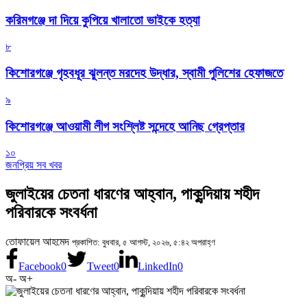
করিমগঞ্জে দা দিয়ে কুপিয়ে খালাতো ভাইকে হত্যা
৮
কিশোরগঞ্জে গৃহবধূর ঝুলন্ত মরদেহ উদ্ধার, স্বামী পুলিশের হেফাজতে
৯
কিশোরগঞ্জে আওয়ামী লীগ সংশ্লিষ্ট সন্দেহে আনিছ গ্রেপ্তার
১০
জনপ্রিয় সব খবর
জুলাইয়ের চেতনা ধারণের আহ্বান, পাকুন্দিয়ায় শহীদ
পরিবারকে সংবর্ধনা
তোফায়েল আহমেদ
প্রকাশিত: বুধবার, ৫ আগস্ট, ২০২৬, ৫:৪২ অপরাহ্ণ
Facebook
0
Tweet
0
LinkedIn
0
অ-
অ+