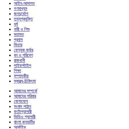
আইন-আদালত
গণমাধ্যম
জনদুর্ভোগ
তথ্যপ্রযুক্তি
ধর্ম
নারী ও শিশু
মতামত
প্রবাস
ফিচার
ফেসবুক কর্নার
বন ও পরিবেশ
রাজধানী
লাইফস্টাইল
শিক্ষা
সম্পাদকীয়
স্বাস্থ্য-চিকিৎসা
আমাদের সম্পর্কে
আমাদের পরিবার
যোগাযোগ
সংবাদ পাঠান
ফটোগ্যালারী
ভিডিও গ্যালারী
বাংলা কনভার্টার
আর্কাইভ