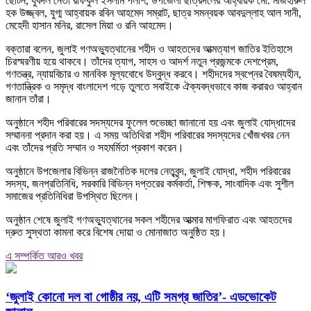
ছোটন, যুবদল নেতা রফিকুল ইসলাম পলাশ, উপজেলা ছাত্রদলের আহ্বায়ক মো. মাজহারুল
হক উজ্জ্বল, যুগ্ম আহ্বায়ক রবিন আহমেদ সম্রাট, ছাত্র সমন্বয়ক আবদুল্লাহ আল সানী,
মেহেদী হাসান মনির, রাসেল মিয়া ও রনি আহমেদ।
বক্তারা বলেন, জুলাই গণঅভ্যুত্থানের শহীদ ও আহতদের আত্মত্যাগ জাতির ইতিহাসে
চিরস্মরণীয় হয়ে থাকবে। তাঁদের ত্যাগ, সাহস ও আদর্শ নতুন প্রজন্মকে দেশপ্রেম,
গণতন্ত্র, ন্যায়বিচার ও মানবিক মূল্যবোধে উদ্বুদ্ধ করবে। শহীদদের স্বপ্নের বৈষম্যহীন,
গণতান্ত্রিক ও সমৃদ্ধ বাংলাদেশ গড়ে তুলতে সবাইকে ঐক্যবদ্ধভাবে কাজ করারও আহ্বান
জানান তাঁরা।
অনুষ্ঠানে শহীদ পরিবারের সদস্যদের ফুলেল শুভেচ্ছা জানানো হয় এবং জুলাই যোদ্ধাদের
সম্মাননা প্রদান করা হয়। এ সময় অতিথিরা শহীদ পরিবারের সদস্যদের খোঁজখবর নেন
এবং তাঁদের প্রতি সম্মান ও সহমর্মিতা প্রকাশ করেন।
অনুষ্ঠানে উপজেলার বিভিন্ন রাজনৈতিক দলের নেতৃবৃন্দ, জুলাই যোদ্ধা, শহীদ পরিবারের
সদস্য, জনপ্রতিনিধি, সরকারি বিভিন্ন দপ্তরের কর্মকর্তা, শিক্ষক, সাংবাদিক এবং সুশীল
সমাজের প্রতিনিধিরা উপস্থিত ছিলেন।
অনুষ্ঠান শেষে জুলাই গণঅভ্যুত্থানের সকল শহীদের আত্মার মাগফিরাত এবং আহতদের
দ্রুত সুস্থতা কামনা করে বিশেষ দোয়া ও মোনাজাত অনুষ্ঠিত হয়।
এ সম্পর্কিত আরও খবর
‘জুলাই কোনো দল বা গোষ্ঠীর নয়, এটি সমগ্র জাতির’- এডভোকেট