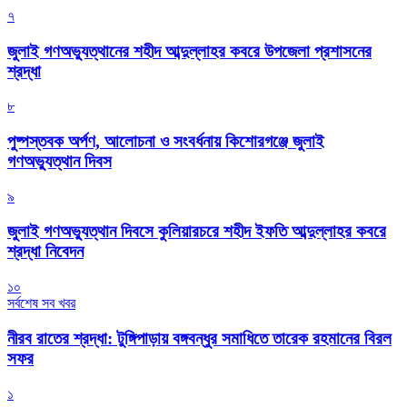
৭
জুলাই গণঅভ্যুত্থানের শহীদ আব্দুল্লাহর কবরে উপজেলা প্রশাসনের
শ্রদ্ধা
৮
পুষ্পস্তবক অর্পণ, আলোচনা ও সংবর্ধনায় কিশোরগঞ্জে জুলাই
গণঅভ্যুত্থান দিবস
৯
জুলাই গণঅভ্যুত্থান দিবসে কুলিয়ারচরে শহীদ ইফতি আব্দুল্লাহর কবরে
শ্রদ্ধা নিবেদন
১০
সর্বশেষ সব খবর
নীরব রাতের শ্রদ্ধা: টুঙ্গিপাড়ায় বঙ্গবন্ধুর সমাধিতে তারেক রহমানের বিরল
সফর
১