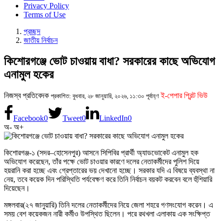
Privacy Policy
Terms of Use
প্রচ্ছদ
জাতীয় নির্বাচন
কিশোরগঞ্জে ভোট চাওয়ায় বাধা? সরকারের কাছে অভিযোগ
এনামুল হকের
নিজস্ব প্রতিবেদক
ই-পেপার প্রিন্ট ভিউ
প্রকাশিত: বুধবার, ২৮ জানুয়ারি, ২০২৬, ১১:৩০ পূর্বাহ্ণ
Facebook
0
Tweet
0
LinkedIn
0
অ-
অ+
কিশোরগঞ্জ-১ (সদর–হোসেনপুর) আসনে সিপিবির প্রার্থী অ্যাডভোকেট এনামুল হক
অভিযোগ করেছেন, তাঁর পক্ষে ভোট চাওয়ার কারণে দলের নেতাকর্মীদের পুলিশ দিয়ে
হয়রানি করা হচ্ছে এবং গ্রেপ্তারের ভয় দেখানো হচ্ছে। সরকার যদি এ বিষয়ে ব্যবস্থা না
নেয়, তবে কয়েক দিন পরিস্থিতি পর্যবেক্ষণ করে তিনি নির্বাচন বয়কট করবেন বলে হুঁশিয়ারি
দিয়েছেন।
মঙ্গলবার(২৭ জানুয়ারি) তিনি দলের নেতাকর্মীদের নিয়ে জেলা শহরে গণসংযোগ করেন। এ
সময় বেশ কয়েকজন নারী কর্মীও উপস্থিত ছিলেন। পরে রথখলা এলাকায় এক সংক্ষিপ্ত