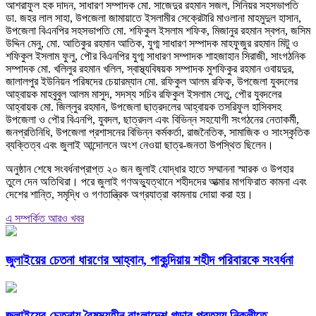
আশরাফুল হক দাদন, সাধারণ সম্পাদক মো. সাজেদুর রহমান সজল, সিনিয়র সহসভাপতি
ডা. জহর লাল সাহা, উপজেলা জামায়াতে ইসলামীর সেক্রেটারি মাওলানা মাহমুদুল হাসান,
উপজেলা বিএনপির সহসভাপতি মো. শফিকুল ইসলাম শফিক, মিজানুর রহমান স্বপন, জসিম
উদ্দিন মেনু, মো. আতিকুর রহমান আতিক, যুগ্ম সাধারণ সম্পাদক মাহফুজুর রহমান মিটু ও
শফিকুল ইসলাম ফুলু, পৌর বিএনপির যুগ্ম সাধারণ সম্পাদক শাহজাহান সিরাজী, সাংগঠনিক
সম্পাদক মো. খলিলুর রহমান খলিল, স্বাস্থ্যবিষয়ক সম্পাদক মুশফিকুর রহমান ওবায়দুর,
জালালপুর ইউনিয়ন পরিষদের চেয়ারম্যান মো. রফিকুল আলম রফিক, উপজেলা যুবদলের
আহ্বায়ক মাহবুবুল আলম মাসুদ, সদস্য সচিব রফিকুল ইসলাম সেতু, পৌর যুবদলের
আহ্বায়ক মো. জিল্লুর রহমান, উপজেলা ছাত্রদলের আহ্বায়ক তসরিফুল হাসিবসহ
উপজেলা ও পৌর বিএনপি, যুবদল, ছাত্রদল এবং বিভিন্ন সহযোগী সংগঠনের নেতাকর্মী,
জনপ্রতিনিধি, উপজেলা প্রশাসনের বিভিন্ন কর্মকর্তা, রাজনৈতিক, সামাজিক ও সাংস্কৃতিক
ব্যক্তিত্ব এবং জুলাই আন্দোলনে অংশ নেওয়া ছাত্র-জনতা উপস্থিত ছিলেন।
অনুষ্ঠান শেষে সংবর্ধনাপ্রাপ্ত ২০ জন জুলাই যোদ্ধার হাতে সম্মাননা স্মারক ও উপহার
তুলে দেন অতিথিরা। পরে জুলাই গণঅভ্যুত্থানে শহীদদের আত্মার মাগফিরাত কামনা এবং
দেশের শান্তি, সমৃদ্ধি ও গণতান্ত্রিক অগ্রযাত্রা কামনায় দোয়া করা হয়।
এ সম্পর্কিত আরও খবর
জুলাইয়ের চেতনা ধারণের আহ্বান, পাকুন্দিয়ায় শহীদ পরিবারকে সংবর্ধনা
জুলাইয়ের চেতনায় বৈষম্যহীন বাংলাদেশ গড়ার প্রত্যয় নিকলীতে