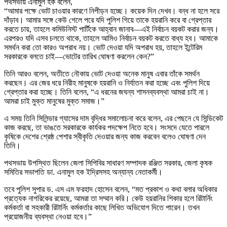
পথসভায় এনামুল হক বলেন,
“আমার পক্ষে ভোট চাওয়ার কারণে নিপীড়ন হচ্ছে। কয়েক দিন দেখব। বন্ধ না হলে সরে
দাঁড়াব। আমার সঙ্গে কেউ গেলে পরে যদি পুলিশ গিয়ে তাকে হয়রানি করে বা গ্রেপ্তার
করতে চায়, তাহলে কমিউনিস্ট পার্টিকে আহ্বান জানাব—এই নির্বাচন বয়কট করার জন্য।
এরপরও যদি এসব চলতে থাকে, তাহলে আমিও নির্বাচন বয়কট করতে বাধ্য হব। আমাকে
সমর্থন করা তো কারও অপরাধ নয়। ভোট দেওয়া যদি অপরাধ হয়, তাহলে ইন্টেরিম
সরকারকে বলতে চাই—ভোটের তারিখ ঘোষণা করলেন কেন?”
তিনি আরও বলেন, অতীতে নৌকায় ভোট দেওয়া অনেক মানুষ এবার তাঁকে সমর্থন
করছেন। এর জের ধরে নিরীহ মানুষকে হয়রানি ও নির্যাতন করা হচ্ছে এবং পুলিশ দিয়ে
গ্রেপ্তার করা হচ্ছে। তিনি বলেন, “এ ধরনের জঘন্য শাসনব্যবস্থা আমরা চাই না।
আমরা চাই মুক্ত মানুষের মুক্ত সমাজ।”
এ সময় তিনি সিলিন্ডার গ্যাসের দাম বৃদ্ধির সমালোচনা করে বলেন, এর পেছনে যে সিন্ডিকেট
কাজ করছে, তা ভাঙতে সরকারকে কার্যকর পদক্ষেপ নিতে হবে। সংসদে যেতে পারলে
কৃষিকে দেশের শ্রেষ্ঠ পেশার স্বীকৃতি দেওয়ার জন্য কাজ করবেন বলেও ঘোষণা দেন
তিনি।
পথসভায় উপস্থিত ছিলেন জেলা সিপিবির সাধারণ সম্পাদক রঞ্জিত সরকার, জেলা কৃষক
সমিতির সভাপতি ডা. এনামুল হক ইদ্রিসসহ অন্যান্য নেতাকর্মী।
তবে পুলিশ সুপার ড. এস এম ফরহাদ হোসেন বলেন, “মত প্রকাশ ও কথা বলার অধিকার
প্রত্যেক নাগরিকের রয়েছে, আমরা তা সম্মান করি। কেউ হয়রানির শিকার হলে রিটার্নিং
কর্মকর্তা বা সহকারী রিটার্নিং কর্মকর্তার কাছে লিখিত অভিযোগ দিতে পারেন। তখন
প্রয়োজনীয় ব্যবস্থা নেওয়া হবে।”