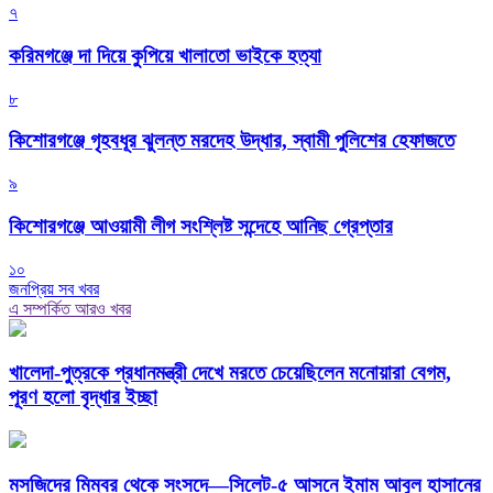
৭
করিমগঞ্জে দা দিয়ে কুপিয়ে খালাতো ভাইকে হত্যা
৮
কিশোরগঞ্জে গৃহবধূর ঝুলন্ত মরদেহ উদ্ধার, স্বামী পুলিশের হেফাজতে
৯
কিশোরগঞ্জে আওয়ামী লীগ সংশ্লিষ্ট সন্দেহে আনিছ গ্রেপ্তার
১০
জনপ্রিয় সব খবর
এ সম্পর্কিত আরও খবর
খালেদা-পুত্রকে প্রধানমন্ত্রী দেখে মরতে চেয়েছিলেন মনোয়ারা বেগম,
পূরণ হলো বৃদ্ধার ইচ্ছা
মসজিদের মিম্বর থেকে সংসদে—সিলেট-৫ আসনে ইমাম আবুল হাসানের