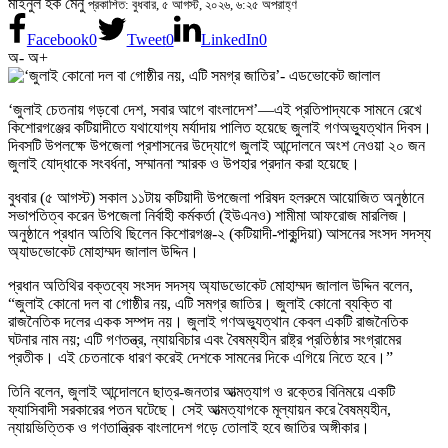
মাইনুল হক মেনু
প্রকাশিত: বুধবার, ৫ আগস্ট, ২০২৬, ৬:২৫ অপরাহ্ণ
Facebook
0
Tweet
0
LinkedIn
0
অ-
অ+
‘জুলাই চেতনায় গড়বো দেশ, সবার আগে বাংলাদেশ’—এই প্রতিপাদ্যকে সামনে রেখে
কিশোরগঞ্জের কটিয়াদীতে যথাযোগ্য মর্যাদায় পালিত হয়েছে জুলাই গণঅভ্যুত্থান দিবস।
দিবসটি উপলক্ষে উপজেলা প্রশাসনের উদ্যোগে জুলাই আন্দোলনে অংশ নেওয়া ২০ জন
জুলাই যোদ্ধাকে সংবর্ধনা, সম্মাননা স্মারক ও উপহার প্রদান করা হয়েছে।
বুধবার (৫ আগস্ট) সকাল ১১টায় কটিয়াদী উপজেলা পরিষদ হলরুমে আয়োজিত অনুষ্ঠানে
সভাপতিত্ব করেন উপজেলা নির্বাহী কর্মকর্তা (ইউএনও) শামীমা আফরোজ মারলিজ।
অনুষ্ঠানে প্রধান অতিথি ছিলেন কিশোরগঞ্জ-২ (কটিয়াদী-পাকুন্দিয়া) আসনের সংসদ সদস্য
অ্যাডভোকেট মোহাম্মদ জালাল উদ্দিন।
প্রধান অতিথির বক্তব্যে সংসদ সদস্য অ্যাডভোকেট মোহাম্মদ জালাল উদ্দিন বলেন,
“জুলাই কোনো দল বা গোষ্ঠীর নয়, এটি সমগ্র জাতির। জুলাই কোনো ব্যক্তি বা
রাজনৈতিক দলের একক সম্পদ নয়। জুলাই গণঅভ্যুত্থান কেবল একটি রাজনৈতিক
ঘটনার নাম নয়; এটি গণতন্ত্র, ন্যায়বিচার এবং বৈষম্যহীন রাষ্ট্র প্রতিষ্ঠার সংগ্রামের
প্রতীক। এই চেতনাকে ধারণ করেই দেশকে সামনের দিকে এগিয়ে নিতে হবে।”
তিনি বলেন, জুলাই আন্দোলনে ছাত্র-জনতার আত্মত্যাগ ও রক্তের বিনিময়ে একটি
ফ্যাসিবাদী সরকারের পতন ঘটেছে। সেই আত্মত্যাগকে মূল্যায়ন করে বৈষম্যহীন,
ন্যায়ভিত্তিক ও গণতান্ত্রিক বাংলাদেশ গড়ে তোলাই হবে জাতির অঙ্গীকার।