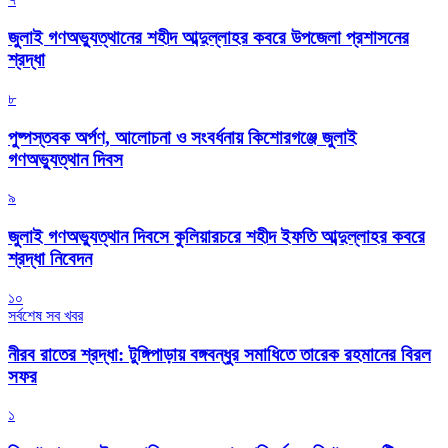
জুলাই গণঅভ্যুত্থানের শহীদ আব্দুল্লাহর কবরে উপজেলা প্রশাসনের
শ্রদ্ধা
৮
পুষ্পস্তবক অর্পণ, আলোচনা ও সংবর্ধনায় কিশোরগঞ্জে জুলাই
গণঅভ্যুত্থান দিবস
৯
জুলাই গণঅভ্যুত্থান দিবসে কুলিয়ারচরে শহীদ ইফতি আব্দুল্লাহর কবরে
শ্রদ্ধা নিবেদন
১০
সর্বশেষ সব খবর
নীরব রাতের শ্রদ্ধা: টুঙ্গিপাড়ায় বঙ্গবন্ধুর সমাধিতে তারেক রহমানের বিরল
সফর
১