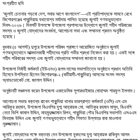
সংগ্রহীত ছবি
‘জুলাই চেতনায় গড়বো দেশ, সবার আগে বাংলাদেশ’—এই প্রতিপাদ্যকে সামনে রেখে
কিশোরগঞ্জের পাকুন্দিয়ায় যথাযোগ্য মর্যাদায় পালিত হয়েছে জুলাই গণঅভ্যুত্থান
দিবস-২০২৬। দিবসটি উপলক্ষে উপজেলা প্রশাসনের উদ্যোগে জুলাই শহীদ পরিবারের
সদস্য ও জুলাই যোদ্ধাদের সংবর্ধনা, আলোচনা সভা এবং সম্মাননা প্রদান অনুষ্ঠিত
হয়েছে।
বুধবার (৫ আগস্ট) দুপুরে উপজেলা পরিষদ প্রাঙ্গণে আয়োজিত অনুষ্ঠানে জুলাই
গণঅভ্যুত্থানে আত্মদানকারী শহীদদের প্রতি গভীর শ্রদ্ধা নিবেদন করা হয়। একই সঙ্গে
শহীদ পরিবারের সদস্য এবং জুলাই যোদ্ধাদের সম্মাননা জানানো হয়।
উপজেলা নির্বাহী কর্মকর্তা (ইউএনও) রূপম দাসের সভাপতিত্বে অনুষ্ঠানে প্রধান অতিথি
হিসেবে উপস্থিত ছিলেন কিশোরগঞ্জ-২ (কটিয়াদী-পাকুন্দিয়া) আসনের সংসদ সদস্য
অ্যাডভোকেট মো. জালাল উদ্দিন।
অনুষ্ঠানটি সঞ্চালনা করেন উপজেলা একাডেমিক সুপারভাইজার মোহাম্মদ শারফুল ইসলাম।
আলোচনা সভায় বক্তব্য রাখেন পাকুন্দিয়া থানার ভারপ্রাপ্ত কর্মকর্তা (ওসি) এস এম
আরিফুর রহমান, উপজেলা বিএনপির যুগ্ম আহ্বায়ক মো. আতিকুর রহমান মাসুদ, বিএনপি
নেতা ভিপি কামাল উদ্দিন, মাহমুদুজ্জামান রিপন, পাকুন্দিয়া পৌর বিএনপির সভাপতি এসএএম
মিনহাজ উদ্দিন এবং জুলাই গণঅভ্যুত্থানে শহীদ শিফাত উল্লাহর বাবা মাওলানা
নূরুজ্জামান।
জুলাই যোদ্ধাদের পক্ষে বক্তব্য দেন উপজেলা যুবদলের যুগ্ম আহ্বায়ক রাকিবুল আলম