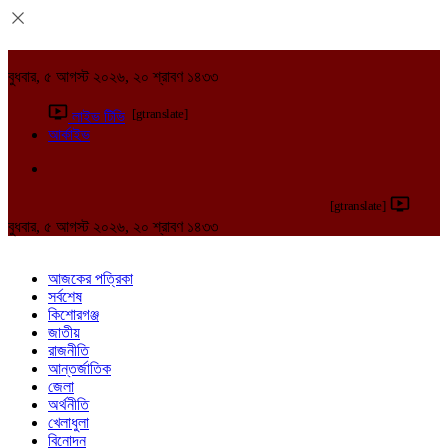
বুধবার, ৫ আগস্ট ২০২৬, ২০ শ্রাবণ ১৪৩৩
[gtranslate]
লাইভ টিভি
আর্কাইভ
[gtranslate]
বুধবার, ৫ আগস্ট ২০২৬, ২০ শ্রাবণ ১৪৩৩
আজকের পত্রিকা
সর্বশেষ
কিশোরগঞ্জ
জাতীয়
রাজনীতি
আন্তর্জাতিক
জেলা
অর্থনীতি
খেলাধুলা
বিনোদন