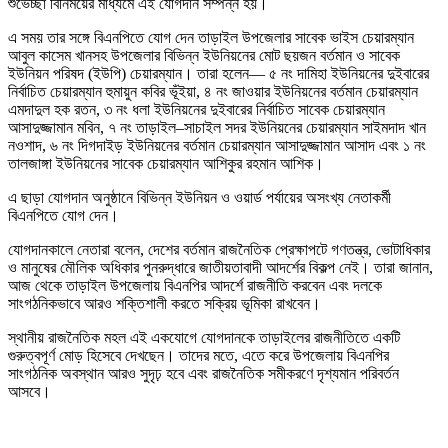
শুভেচ্ছা বিনিময়ের মাধ্যমে এই যোগদান সম্পন্ন হয়।
এ সময় তার সঙ্গে বিএনপিতে যোগ দেন তাড়াইল উপজেলার সাবেক ভাইস চেয়ারম্যান
আবুল কাসেম খানসহ উপজেলার বিভিন্ন ইউনিয়নের মোট ছয়জন বর্তমান ও সাবেক
ইউনিয়ন পরিষদ (ইউপি) চেয়ারম্যান। তারা হলেন— ৫ নং দামিহা ইউনিয়নের দুইবারের
নির্বাচিত চেয়ারম্যান হুমায়ুন কবির ভূঁইয়া, ৪ নং জাওয়ার ইউনিয়নের বর্তমান চেয়ারম্যান
এমদাদুল হক রতন, ৩ নং ধলা ইউনিয়নের দুইবারের নির্বাচিত সাবেক চেয়ারম্যান
আসাদুজ্জামান মবিন, ৭ নং তাড়াইল–সাচাইল সদর ইউনিয়নের চেয়ারম্যান সাইমদাদ খান
নওশাদ, ৬ নং দিগদাইড় ইউনিয়নের বর্তমান চেয়ারম্যান আসাদুজ্জামান আসাদ এবং ১ নং
তালজাঙ্গা ইউনিয়নের সাবেক চেয়ারম্যান আশিকুর রহমান আশিক।
এ ছাড়া যোগদান অনুষ্ঠানে বিভিন্ন ইউনিয়ন ও ওয়ার্ড পর্যায়ের অসংখ্য নেতাকর্মী
বিএনপিতে যোগ দেন।
যোগদানকালে নেতারা বলেন, দেশের বর্তমান রাজনৈতিক প্রেক্ষাপটে গণতন্ত্র, ভোটাধিকার
ও মানুষের মৌলিক অধিকার পুনরুদ্ধারে জাতীয়তাবাদী আদর্শের বিকল্প নেই। তারা জানান,
আজ থেকে তাড়াইল উপজেলায় বিএনপির আদর্শে রাজনীতি করবেন এবং দলকে
সাংগঠনিকভাবে আরও শক্তিশালী করতে সক্রিয় ভূমিকা রাখবেন।
স্থানীয় রাজনৈতিক মহল এই একযোগে যোগদানকে তাড়াইলের রাজনীতিতে একটি
গুরুত্বপূর্ণ মোড় হিসেবে দেখছেন। তাদের মতে, এতে করে উপজেলায় বিএনপির
সাংগঠনিক অবস্থান আরও সুদৃঢ় হবে এবং রাজনৈতিক সমীকরণে দৃশ্যমান পরিবর্তন
আসবে।