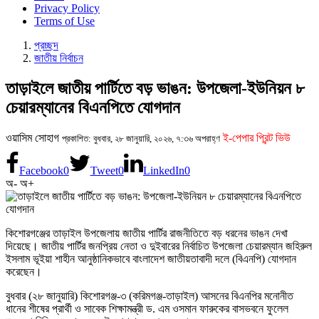
Privacy Policy
Terms of Use
প্রচ্ছদ
জাতীয় নির্বাচন
তাড়াইলে জাতীয় পার্টিতে বড় ভাঙন: উপজেলা-ইউনিয়ন ৮
চেয়ারম্যানের বিএনপিতে যোগদান
ওয়াসিম সোহাগ
ই-পেপার প্রিন্ট ভিউ
প্রকাশিত: বুধবার, ২৮ জানুয়ারি, ২০২৬, ৭:৩৬ অপরাহ্ণ
Facebook
0
Tweet
0
LinkedIn
0
অ-
অ+
কিশোরগঞ্জের তাড়াইল উপজেলায় জাতীয় পার্টির রাজনীতিতে বড় ধরনের ভাঙন দেখা
দিয়েছে। জাতীয় পার্টির জনপ্রিয় নেতা ও দুইবারের নির্বাচিত উপজেলা চেয়ারম্যান জহিরুল
ইসলাম ভূইয়া শাহীন আনুষ্ঠানিকভাবে বাংলাদেশ জাতীয়তাবাদী দলে (বিএনপি) যোগদান
করেছেন।
বুধবার (২৮ জানুয়ারি) কিশোরগঞ্জ-৩ (করিমগঞ্জ-তাড়াইল) আসনের বিএনপির মনোনীত
ধানের শীষের প্রার্থী ও সাবেক শিক্ষামন্ত্রী ড. এম ওসমান ফারুকের বাসভবনে ফুলেল