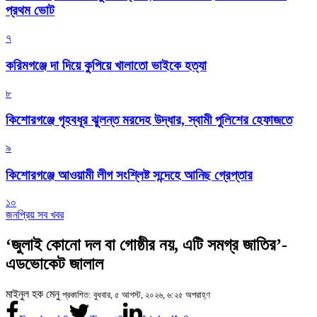
প্রথম ভোট
৭
করিমগঞ্জে দা দিয়ে কুপিয়ে খালাতো ভাইকে হত্যা
৮
কিশোরগঞ্জে গৃহবধূর ঝুলন্ত মরদেহ উদ্ধার, স্বামী পুলিশের হেফাজতে
৯
কিশোরগঞ্জে আওয়ামী লীগ সংশ্লিষ্ট সন্দেহে আনিছ গ্রেপ্তার
১০
জনপ্রিয় সব খবর
‘জুলাই কোনো দল বা গোষ্ঠীর নয়, এটি সমগ্র জাতির’-
এডভোকেট জালাল
মাইনুল হক মেনু
প্রকাশিত: বুধবার, ৫ আগস্ট, ২০২৬, ৬:২৫ অপরাহ্ণ