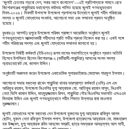
‘জুলাই চেতনায় গড়বো দেশ, সবার আগে বাংলাদেশ’—এই প্রতিপাদ্যকে সামনে রেখে
কিশোরগঞ্জের পাকুন্দিয়ায় যথাযোগ্য মর্যাদায় পালিত হয়েছে জুলাই গণঅভ্যুত্থান
দিবস-২০২৬। দিবসটি উপলক্ষে উপজেলা প্রশাসনের উদ্যোগে জুলাই শহীদ পরিবারের
সদস্য ও জুলাই যোদ্ধাদের সংবর্ধনা, আলোচনা সভা এবং সম্মাননা প্রদান অনুষ্ঠিত
হয়েছে।
বুধবার (৫ আগস্ট) দুপুরে উপজেলা পরিষদ প্রাঙ্গণে আয়োজিত অনুষ্ঠানে জুলাই
গণঅভ্যুত্থানে আত্মদানকারী শহীদদের প্রতি গভীর শ্রদ্ধা নিবেদন করা হয়। একই সঙ্গে
শহীদ পরিবারের সদস্য এবং জুলাই যোদ্ধাদের সম্মাননা জানানো হয়।
উপজেলা নির্বাহী কর্মকর্তা (ইউএনও) রূপম দাসের সভাপতিত্বে অনুষ্ঠানে প্রধান অতিথি
হিসেবে উপস্থিত ছিলেন কিশোরগঞ্জ-২ (কটিয়াদী-পাকুন্দিয়া) আসনের সংসদ সদস্য
অ্যাডভোকেট মো. জালাল উদ্দিন।
অনুষ্ঠানটি সঞ্চালনা করেন উপজেলা একাডেমিক সুপারভাইজার মোহাম্মদ শারফুল ইসলাম।
আলোচনা সভায় বক্তব্য রাখেন পাকুন্দিয়া থানার ভারপ্রাপ্ত কর্মকর্তা (ওসি) এস এম
আরিফুর রহমান, উপজেলা বিএনপির যুগ্ম আহ্বায়ক মো. আতিকুর রহমান মাসুদ, বিএনপি
নেতা ভিপি কামাল উদ্দিন, মাহমুদুজ্জামান রিপন, পাকুন্দিয়া পৌর বিএনপির সভাপতি এসএএম
মিনহাজ উদ্দিন এবং জুলাই গণঅভ্যুত্থানে শহীদ শিফাত উল্লাহর বাবা মাওলানা
নূরুজ্জামান।
জুলাই যোদ্ধাদের পক্ষে বক্তব্য দেন উপজেলা যুবদলের যুগ্ম আহ্বায়ক রাকিবুল আলম
ছোটন, যুবদল নেতা রফিকুল ইসলাম পলাশ, উপজেলা ছাত্রদলের আহ্বায়ক মো. মাজহারুল
হক উজ্জ্বল, যুগ্ম আহ্বায়ক রবিন আহমেদ সম্রাট, ছাত্র সমন্বয়ক আবদুল্লাহ আল সানী,