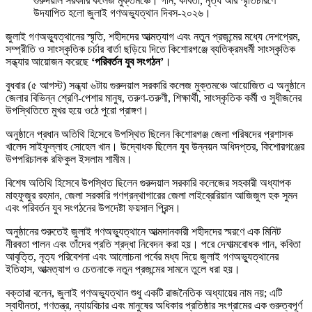
গুরুদয়াল সরকারি কলেজ মুক্তমঞ্চে। গান, কবিতা, নৃত্য আর স্মৃতিচারণে
উদযাপিত হলো জুলাই গণঅভ্যুত্থান দিবস-২০২৬।
জুলাই গণঅভ্যুত্থানের স্মৃতি, শহীদদের আত্মত্যাগ এবং নতুন প্রজন্মের মধ্যে দেশপ্রেম,
সম্প্রীতি ও সাংস্কৃতিক চর্চার বার্তা ছড়িয়ে দিতে কিশোরগঞ্জে ব্যতিক্রমধর্মী সাংস্কৃতিক
সন্ধ্যার আয়োজন করেছে
‘পরিবর্তন যুব সংগঠন’
।
বুধবার (৫ আগস্ট) সন্ধ্যা ৬টায় গুরুদয়াল সরকারি কলেজ মুক্তমঞ্চে আয়োজিত এ অনুষ্ঠানে
জেলার বিভিন্ন শ্রেণি-পেশার মানুষ, তরুণ-তরুণী, শিক্ষার্থী, সাংস্কৃতিক কর্মী ও সুধীজনের
উপস্থিতিতে মুখর হয়ে ওঠে পুরো প্রাঙ্গণ।
অনুষ্ঠানে প্রধান অতিথি হিসেবে উপস্থিত ছিলেন কিশোরগঞ্জ জেলা পরিষদের প্রশাসক
খালেদ সাইফুল্লাহ সোহেল খান। উদ্বোধক ছিলেন যুব উন্নয়ন অধিদপ্তর, কিশোরগঞ্জের
উপপরিচালক রফিকুল ইসলাম শামীম।
বিশেষ অতিথি হিসেবে উপস্থিত ছিলেন গুরুদয়াল সরকারি কলেজের সহকারী অধ্যাপক
মাহফুজুর রহমান, জেলা সরকারি গণগ্রন্থাগারের জেলা লাইব্রেরিয়ান আজিজুল হক সুমন
এবং পরিবর্তন যুব সংগঠনের উপদেষ্টা ফয়সাল প্রিন্স।
অনুষ্ঠানের শুরুতেই জুলাই গণঅভ্যুত্থানে আত্মদানকারী শহীদদের স্মরণে এক মিনিট
নীরবতা পালন এবং তাঁদের প্রতি শ্রদ্ধা নিবেদন করা হয়। পরে দেশাত্মবোধক গান, কবিতা
আবৃত্তি, নৃত্য পরিবেশনা এবং আলোচনা পর্বের মধ্য দিয়ে জুলাই গণঅভ্যুত্থানের
ইতিহাস, আত্মত্যাগ ও চেতনাকে নতুন প্রজন্মের সামনে তুলে ধরা হয়।
বক্তারা বলেন, জুলাই গণঅভ্যুত্থান শুধু একটি রাজনৈতিক অধ্যায়ের নাম নয়; এটি
স্বাধীনতা, গণতন্ত্র, ন্যায়বিচার এবং মানুষের অধিকার প্রতিষ্ঠার সংগ্রামের এক গুরুত্বপূর্ণ