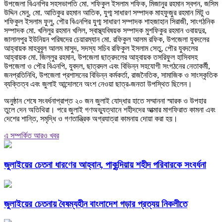
উপজেলা বিএনপির সহসভাপতি মো. শফিকুল ইসলাম শফিক, মিজানুর রহমান স্বপন, জসিম
উদ্দিন মেনু, মো. আতিকুর রহমান আতিক, যুগ্ম সাধারণ সম্পাদক মাহফুজুর রহমান মিটু ও
শফিকুল ইসলাম ফুলু, পৌর বিএনপির যুগ্ম সাধারণ সম্পাদক শাহজাহান সিরাজী, সাংগঠনিক
সম্পাদক মো. খলিলুর রহমান খলিল, স্বাস্থ্যবিষয়ক সম্পাদক মুশফিকুর রহমান ওবায়দুর,
জালালপুর ইউনিয়ন পরিষদের চেয়ারম্যান মো. রফিকুল আলম রফিক, উপজেলা যুবদলের
আহ্বায়ক মাহবুবুল আলম মাসুদ, সদস্য সচিব রফিকুল ইসলাম সেতু, পৌর যুবদলের
আহ্বায়ক মো. জিল্লুর রহমান, উপজেলা ছাত্রদলের আহ্বায়ক তসরিফুল হাসিবসহ
উপজেলা ও পৌর বিএনপি, যুবদল, ছাত্রদল এবং বিভিন্ন সহযোগী সংগঠনের নেতাকর্মী,
জনপ্রতিনিধি, উপজেলা প্রশাসনের বিভিন্ন কর্মকর্তা, রাজনৈতিক, সামাজিক ও সাংস্কৃতিক
ব্যক্তিত্ব এবং জুলাই আন্দোলনে অংশ নেওয়া ছাত্র-জনতা উপস্থিত ছিলেন।
অনুষ্ঠান শেষে সংবর্ধনাপ্রাপ্ত ২০ জন জুলাই যোদ্ধার হাতে সম্মাননা স্মারক ও উপহার
তুলে দেন অতিথিরা। পরে জুলাই গণঅভ্যুত্থানে শহীদদের আত্মার মাগফিরাত কামনা এবং
দেশের শান্তি, সমৃদ্ধি ও গণতান্ত্রিক অগ্রযাত্রা কামনায় দোয়া করা হয়।
এ সম্পর্কিত আরও খবর
জুলাইয়ের চেতনা ধারণের আহ্বান, পাকুন্দিয়ায় শহীদ পরিবারকে সংবর্ধনা
জুলাইয়ের চেতনায় বৈষম্যহীন বাংলাদেশ গড়ার প্রত্যয় নিকলীতে