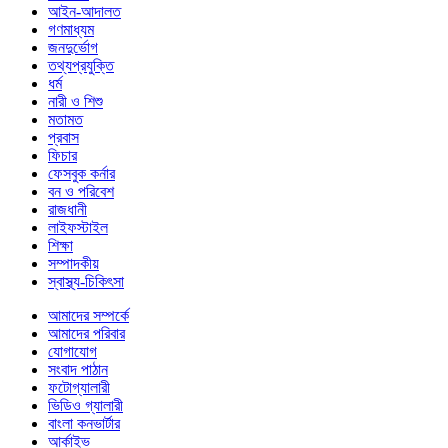
আইন-আদালত
গণমাধ্যম
জনদুর্ভোগ
তথ্যপ্রযুক্তি
ধর্ম
নারী ও শিশু
মতামত
প্রবাস
ফিচার
ফেসবুক কর্নার
বন ও পরিবেশ
রাজধানী
লাইফস্টাইল
শিক্ষা
সম্পাদকীয়
স্বাস্থ্য-চিকিৎসা
আমাদের সম্পর্কে
আমাদের পরিবার
যোগাযোগ
সংবাদ পাঠান
ফটোগ্যালারী
ভিডিও গ্যালারী
বাংলা কনভার্টার
আর্কাইভ