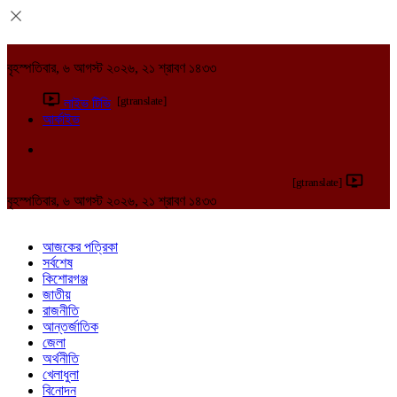
বৃহস্পতিবার, ৬ আগস্ট ২০২৬, ২১ শ্রাবণ ১৪৩৩
[gtranslate]
লাইভ টিভি
আর্কাইভ
[gtranslate]
বৃহস্পতিবার, ৬ আগস্ট ২০২৬, ২১ শ্রাবণ ১৪৩৩
আজকের পত্রিকা
সর্বশেষ
কিশোরগঞ্জ
জাতীয়
রাজনীতি
আন্তর্জাতিক
জেলা
অর্থনীতি
খেলাধুলা
বিনোদন