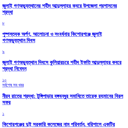
জুলাই গণঅভ্যুত্থানের শহীদ আব্দুল্লাহর কবরে উপজেলা প্রশাসনের
শ্রদ্ধা
৮
পুষ্পস্তবক অর্পণ, আলোচনা ও সংবর্ধনায় কিশোরগঞ্জে জুলাই
গণঅভ্যুত্থান দিবস
৯
জুলাই গণঅভ্যুত্থান দিবসে কুলিয়ারচরে শহীদ ইফতি আব্দুল্লাহর কবরে
শ্রদ্ধা নিবেদন
১০
সর্বশেষ সব খবর
নীরব রাতের শ্রদ্ধা: টুঙ্গিপাড়ায় বঙ্গবন্ধুর সমাধিতে তারেক রহমানের বিরল
সফর
১
কিশোরগঞ্জের দুই সরকারি কলেজের নাম পরিবর্তন, বরিশালে একটির