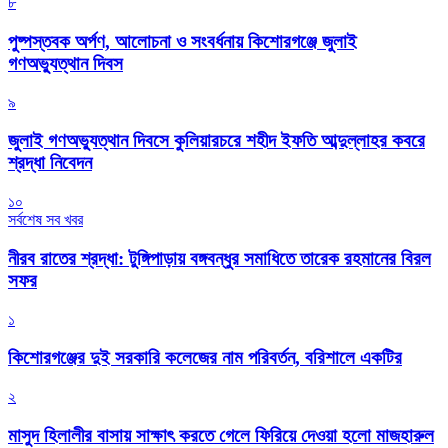
৮
পুষ্পস্তবক অর্পণ, আলোচনা ও সংবর্ধনায় কিশোরগঞ্জে জুলাই
গণঅভ্যুত্থান দিবস
৯
জুলাই গণঅভ্যুত্থান দিবসে কুলিয়ারচরে শহীদ ইফতি আব্দুল্লাহর কবরে
শ্রদ্ধা নিবেদন
১০
সর্বশেষ সব খবর
নীরব রাতের শ্রদ্ধা: টুঙ্গিপাড়ায় বঙ্গবন্ধুর সমাধিতে তারেক রহমানের বিরল
সফর
১
কিশোরগঞ্জের দুই সরকারি কলেজের নাম পরিবর্তন, বরিশালে একটির
২
মাসুদ হিলালীর বাসায় সাক্ষাৎ করতে গেলে ফিরিয়ে দেওয়া হলো মাজহারুল