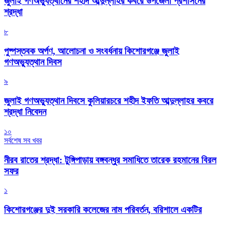
জুলাই গণঅভ্যুত্থানের শহীদ আব্দুল্লাহর কবরে উপজেলা প্রশাসনের
শ্রদ্ধা
৮
পুষ্পস্তবক অর্পণ, আলোচনা ও সংবর্ধনায় কিশোরগঞ্জে জুলাই
গণঅভ্যুত্থান দিবস
৯
জুলাই গণঅভ্যুত্থান দিবসে কুলিয়ারচরে শহীদ ইফতি আব্দুল্লাহর কবরে
শ্রদ্ধা নিবেদন
১০
সর্বশেষ সব খবর
নীরব রাতের শ্রদ্ধা: টুঙ্গিপাড়ায় বঙ্গবন্ধুর সমাধিতে তারেক রহমানের বিরল
সফর
১
কিশোরগঞ্জের দুই সরকারি কলেজের নাম পরিবর্তন, বরিশালে একটির