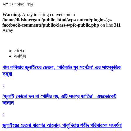
আপনার মতামত লিখুন
Warning
: Array to string conversion in
/home/dkishoreganj/public_html/wp-content/plugins/gs-
facebook-comments/public/class-wpfc-public.php
on line
311
Array
সর্বশেষ
জনপ্রিয়
গান-কবিতায় জুলাইয়ের চেতনা, ‘পরিবর্তন যুব সংগঠন’-এর সাংস্কৃতিক
সন্ধ্যা
১
‘জুলাই কোনো দল বা গোষ্ঠীর নয়, এটি সমগ্র জাতির’- এডভোকেট
জালাল
২
জুলাইয়ের চেতনা ধারণের আহ্বান, পাকুন্দিয়ায় শহীদ পরিবারকে সংবর্ধনা