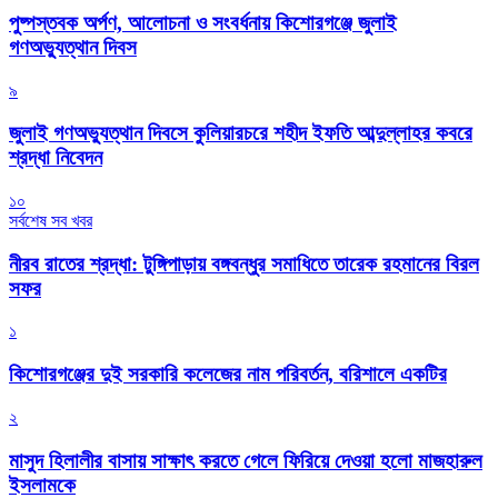
পুষ্পস্তবক অর্পণ, আলোচনা ও সংবর্ধনায় কিশোরগঞ্জে জুলাই
গণঅভ্যুত্থান দিবস
৯
জুলাই গণঅভ্যুত্থান দিবসে কুলিয়ারচরে শহীদ ইফতি আব্দুল্লাহর কবরে
শ্রদ্ধা নিবেদন
১০
সর্বশেষ সব খবর
নীরব রাতের শ্রদ্ধা: টুঙ্গিপাড়ায় বঙ্গবন্ধুর সমাধিতে তারেক রহমানের বিরল
সফর
১
কিশোরগঞ্জের দুই সরকারি কলেজের নাম পরিবর্তন, বরিশালে একটির
২
মাসুদ হিলালীর বাসায় সাক্ষাৎ করতে গেলে ফিরিয়ে দেওয়া হলো মাজহারুল
ইসলামকে