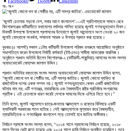
Facebook
0
Tweet
0
LinkedIn
0
অ-
অ+
‘জুলাই চেতনায় গড়বো দেশ, সবার আগে বাংলাদেশ’—এই প্রতিপাদ্যকে সামনে রেখে
কিশোরগঞ্জের কটিয়াদীতে যথাযোগ্য মর্যাদায় পালিত হয়েছে জুলাই গণঅভ্যুত্থান দিবস।
দিবসটি উপলক্ষে উপজেলা প্রশাসনের উদ্যোগে জুলাই আন্দোলনে অংশ নেওয়া ২০ জন
জুলাই যোদ্ধাকে সংবর্ধনা, সম্মাননা স্মারক ও উপহার প্রদান করা হয়েছে।
বুধবার (৫ আগস্ট) সকাল ১১টায় কটিয়াদী উপজেলা পরিষদ হলরুমে আয়োজিত অনুষ্ঠানে
সভাপতিত্ব করেন উপজেলা নির্বাহী কর্মকর্তা (ইউএনও) শামীমা আফরোজ মারলিজ।
অনুষ্ঠানে প্রধান অতিথি ছিলেন কিশোরগঞ্জ-২ (কটিয়াদী-পাকুন্দিয়া) আসনের সংসদ সদস্য
অ্যাডভোকেট মোহাম্মদ জালাল উদ্দিন।
প্রধান অতিথির বক্তব্যে সংসদ সদস্য অ্যাডভোকেট মোহাম্মদ জালাল উদ্দিন বলেন,
“জুলাই কোনো দল বা গোষ্ঠীর নয়, এটি সমগ্র জাতির। জুলাই কোনো ব্যক্তি বা
রাজনৈতিক দলের একক সম্পদ নয়। জুলাই গণঅভ্যুত্থান কেবল একটি রাজনৈতিক
ঘটনার নাম নয়; এটি গণতন্ত্র, ন্যায়বিচার এবং বৈষম্যহীন রাষ্ট্র প্রতিষ্ঠার সংগ্রামের
প্রতীক। এই চেতনাকে ধারণ করেই দেশকে সামনের দিকে এগিয়ে নিতে হবে।”
তিনি বলেন, জুলাই আন্দোলনে ছাত্র-জনতার আত্মত্যাগ ও রক্তের বিনিময়ে একটি
ফ্যাসিবাদী সরকারের পতন ঘটেছে। সেই আত্মত্যাগকে মূল্যায়ন করে বৈষম্যহীন,
ন্যায়ভিত্তিক ও গণতান্ত্রিক বাংলাদেশ গড়ে তোলাই হবে জাতির অঙ্গীকার।
নির্বাচন প্রসঙ্গে সংসদ সদস্য বলেন, “২০১৪ সালে প্রহসনের নির্বাচন হয়েছে, ২০১৮
সালে দিনের ভোট রাতে হয়েছে এবং ২০২৪ সালে ডামি নির্বাচন অনুষ্ঠিত হয়েছিল। তবে