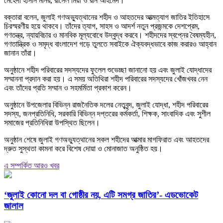
মেহেদী হাসান মনির, রাসেল মিয়া ও রনি আহমেদ।
বক্তারা বলেন, জুলাই গণঅভ্যুত্থানের শহীদ ও আহতদের আত্মত্যাগ জাতির ইতিহাসে
চিরস্মরণীয় হয়ে থাকবে। তাঁদের ত্যাগ, সাহস ও আদর্শ নতুন প্রজন্মকে দেশপ্রেম,
গণতন্ত্র, ন্যায়বিচার ও মানবিক মূল্যবোধে উদ্বুদ্ধ করবে। শহীদদের স্বপ্নের বৈষম্যহীন,
গণতান্ত্রিক ও সমৃদ্ধ বাংলাদেশ গড়ে তুলতে সবাইকে ঐক্যবদ্ধভাবে কাজ করারও আহ্বান
জানান তাঁরা।
অনুষ্ঠানে শহীদ পরিবারের সদস্যদের ফুলেল শুভেচ্ছা জানানো হয় এবং জুলাই যোদ্ধাদের
সম্মাননা প্রদান করা হয়। এ সময় অতিথিরা শহীদ পরিবারের সদস্যদের খোঁজখবর নেন
এবং তাঁদের প্রতি সম্মান ও সহমর্মিতা প্রকাশ করেন।
অনুষ্ঠানে উপজেলার বিভিন্ন রাজনৈতিক দলের নেতৃবৃন্দ, জুলাই যোদ্ধা, শহীদ পরিবারের
সদস্য, জনপ্রতিনিধি, সরকারি বিভিন্ন দপ্তরের কর্মকর্তা, শিক্ষক, সাংবাদিক এবং সুশীল
সমাজের প্রতিনিধিরা উপস্থিত ছিলেন।
অনুষ্ঠান শেষে জুলাই গণঅভ্যুত্থানের সকল শহীদের আত্মার মাগফিরাত এবং আহতদের
দ্রুত সুস্থতা কামনা করে বিশেষ দোয়া ও মোনাজাত অনুষ্ঠিত হয়।
এ সম্পর্কিত আরও খবর
‘জুলাই কোনো দল বা গোষ্ঠীর নয়, এটি সমগ্র জাতির’- এডভোকেট
জালাল