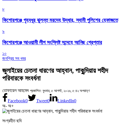
৮
কিশোরগঞ্জে গৃহবধূর ঝুলন্ত মরদেহ উদ্ধার, স্বামী পুলিশের হেফাজতে
৯
কিশোরগঞ্জে আওয়ামী লীগ সংশ্লিষ্ট সন্দেহে আনিছ গ্রেপ্তার
১০
জনপ্রিয় সব খবর
জুলাইয়ের চেতনা ধারণের আহ্বান, পাকুন্দিয়ায় শহীদ
পরিবারকে সংবর্ধনা
তোফায়েল আহমেদ
প্রকাশিত: বুধবার, ৫ আগস্ট, ২০২৬, ৫:৪২ অপরাহ্ণ
Facebook
0
Tweet
0
LinkedIn
0
অ-
অ+
সংগ্রহীত ছবি