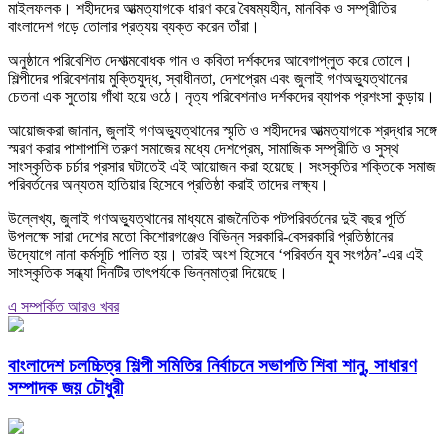
মাইলফলক। শহীদদের আত্মত্যাগকে ধারণ করে বৈষম্যহীন, মানবিক ও সম্প্রীতির
বাংলাদেশ গড়ে তোলার প্রত্যয় ব্যক্ত করেন তাঁরা।
অনুষ্ঠানে পরিবেশিত দেশাত্মবোধক গান ও কবিতা দর্শকদের আবেগাপ্লুত করে তোলে।
শিল্পীদের পরিবেশনায় মুক্তিযুদ্ধ, স্বাধীনতা, দেশপ্রেম এবং জুলাই গণঅভ্যুত্থানের
চেতনা এক সুতোয় গাঁথা হয়ে ওঠে। নৃত্য পরিবেশনাও দর্শকদের ব্যাপক প্রশংসা কুড়ায়।
আয়োজকরা জানান, জুলাই গণঅভ্যুত্থানের স্মৃতি ও শহীদদের আত্মত্যাগকে শ্রদ্ধার সঙ্গে
স্মরণ করার পাশাপাশি তরুণ সমাজের মধ্যে দেশপ্রেম, সামাজিক সম্প্রীতি ও সুস্থ
সাংস্কৃতিক চর্চার প্রসার ঘটাতেই এই আয়োজন করা হয়েছে। সংস্কৃতির শক্তিকে সমাজ
পরিবর্তনের অন্যতম হাতিয়ার হিসেবে প্রতিষ্ঠা করাই তাদের লক্ষ্য।
উল্লেখ্য, জুলাই গণঅভ্যুত্থানের মাধ্যমে রাজনৈতিক পটপরিবর্তনের দুই বছর পূর্তি
উপলক্ষে সারা দেশের মতো কিশোরগঞ্জেও বিভিন্ন সরকারি-বেসরকারি প্রতিষ্ঠানের
উদ্যোগে নানা কর্মসূচি পালিত হয়। তারই অংশ হিসেবে ‘পরিবর্তন যুব সংগঠন’-এর এই
সাংস্কৃতিক সন্ধ্যা দিনটির তাৎপর্যকে ভিন্নমাত্রা দিয়েছে।
এ সম্পর্কিত আরও খবর
বাংলাদেশ চলচ্চিত্র শিল্পী সমিতির নির্বাচনে সভাপতি শিবা শানু, সাধারণ
সম্পাদক জয় চৌধুরী