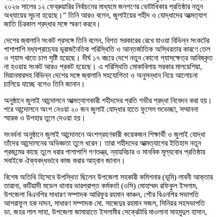
২০২৬ সালের ১২ ফেব্রুয়ারির নির্বাচনের মাধ্যমে জনগণের ভোটাধিকার প্রতিষ্ঠার নতুন
অধ্যায়ের সূচনা হয়েছে।” তিনি আরও বলেন, জুলাইয়ের শহীদ ও যোদ্ধাদের আত্মত্যাগ
জাতি চিরকাল শ্রদ্ধার সঙ্গে স্মরণ করবে।
দেশের জ্বালানি সংকট প্রসঙ্গে তিনি বলেন, বিগত সরকারের রেখে যাওয়া বিভিন্ন সংকটের
পাশাপাশি মধ্যপ্রাচ্যের ভূরাজনৈতিক পরিস্থিতি ও আন্তর্জাতিক অস্থিরতার কারণে তেল
ও গ্যাস খাতে চাপ সৃষ্টি হয়েছে। দীর্ঘ ১৭ বছরে দেশে নতুন কোনো গ্যাসক্ষেত্র আবিষ্কৃত
না হওয়ায় সংকট আরও প্রকট হয়েছে। এ পরিস্থিতি মোকাবিলায় সরকার মালয়েশিয়া,
মিয়ানমারসহ বিভিন্ন দেশের সঙ্গে জ্বালানি সহযোগিতা ও অনুসন্ধান নিয়ে আলোচনা
চালিয়ে যাচ্ছে বলেও তিনি জানান।
অনুষ্ঠানে জুলাই আন্দোলনে আত্মত্যাগকারী শহীদদের প্রতি গভীর শ্রদ্ধা নিবেদন করা হয়।
পরে আন্দোলনে অংশ নেওয়া ২০ জন জুলাই যোদ্ধার হাতে ফুলেল শুভেচ্ছা, সম্মাননা
স্মারক ও উপহার তুলে দেওয়া হয়।
সংবর্ধনা অনুষ্ঠানে জুলাই আন্দোলনে অংশগ্রহণকারী কয়েকজন শিক্ষার্থী ও জুলাই যোদ্ধা
তাঁদের আন্দোলনের অভিজ্ঞতা তুলে ধরেন। তারা শহীদদের আত্মত্যাগের ইতিহাস নতুন
প্রজন্মের কাছে তুলে ধরার পাশাপাশি গণতন্ত্র, ন্যায়বিচার ও মানবিক মূল্যবোধ প্রতিষ্ঠায়
সবাইকে ঐক্যবদ্ধভাবে কাজ করার আহ্বান জানান।
বিশেষ অতিথি হিসেবে উপস্থিত ছিলেন উপজেলা সহকারী কমিশনার (ভূমি) লাবনী আক্তার
তারানা, কটিয়াদী মডেল থানার ভারপ্রাপ্ত কর্মকর্তা (ওসি) মোহাম্মদ রফিকুল ইসলাম,
উপজেলা বিএনপির সাধারণ সম্পাদক আরিফুর রহমান কাঞ্চন, পৌর বিএনপির সভাপতি
আশরাফুল হক দাদন, সাধারণ সম্পাদক মো. সাজেদুর রহমান সজল, সিনিয়র সহসভাপতি
ডা. জহর লাল সাহা, উপজেলা জামায়াতে ইসলামীর সেক্রেটারি মাওলানা মাহমুদুল হাসান,