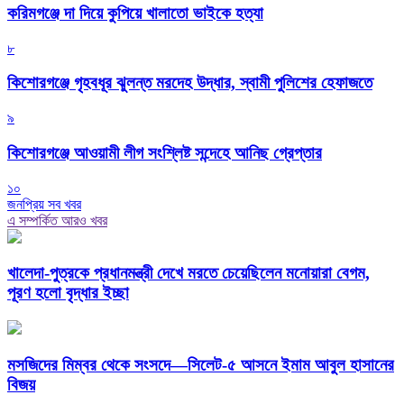
করিমগঞ্জে দা দিয়ে কুপিয়ে খালাতো ভাইকে হত্যা
৮
কিশোরগঞ্জে গৃহবধূর ঝুলন্ত মরদেহ উদ্ধার, স্বামী পুলিশের হেফাজতে
৯
কিশোরগঞ্জে আওয়ামী লীগ সংশ্লিষ্ট সন্দেহে আনিছ গ্রেপ্তার
১০
জনপ্রিয় সব খবর
এ সম্পর্কিত আরও খবর
খালেদা-পুত্রকে প্রধানমন্ত্রী দেখে মরতে চেয়েছিলেন মনোয়ারা বেগম,
পূরণ হলো বৃদ্ধার ইচ্ছা
মসজিদের মিম্বর থেকে সংসদে—সিলেট-৫ আসনে ইমাম আবুল হাসানের
বিজয়