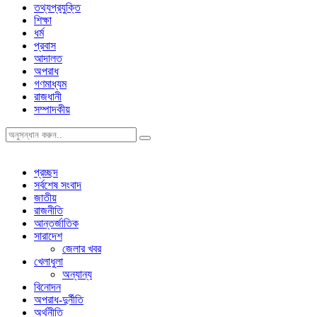
তথ্যপ্রযুক্তি
শিক্ষা
ধর্ম
প্রবাস
আদালত
অপরাধ
গণমাধ্যম
রাজধানী
সম্পাদকীয়
প্রচ্ছদ
সর্বশেষ সংবাদ
জাতীয়
রাজনীতি
আন্তর্জাতিক
সারাদেশ
জেলার খবর
খেলাধুলা
অন্যান্য
বিনোদন
অপরাধ-দুর্নীতি
অর্থনীতি