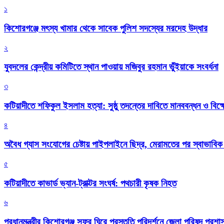
১
কিশোরগঞ্জে মৎস্য খামার থেকে সাবেক পুলিশ সদস্যের মরদেহ উদ্ধার
২
যুবদলের কেন্দ্রীয় কমিটিতে স্থান পাওয়ায় মজিবুর রহমান ভুঁইয়াকে সংবর্ধনা
৩
কটিয়াদীতে শফিকুল ইসলাম হত্যা: সুষ্ঠু তদন্তের দাবিতে মানববন্ধন ও বিক্
৪
অবৈধ গ্যাস সংযোগের চেষ্টায় পাইপলাইনে ছিদ্র, মেরামতের পর স্বাভাবি
৫
কটিয়াদীতে কাভার্ড ভ্যান-ট্রাক্টর সংঘর্ষ: পথচারী কৃষক নিহত
৬
প্রধানমন্ত্রীর কিশোরগঞ্জ সফর ঘিরে প্রস্তুতি পরিদর্শনে জেলা পরিষদ প্রশ