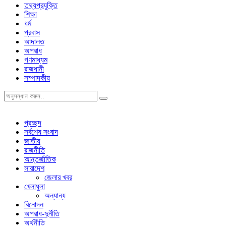
তথ্যপ্রযুক্তি
শিক্ষা
ধর্ম
প্রবাস
আদালত
অপরাধ
গণমাধ্যম
রাজধানী
সম্পাদকীয়
প্রচ্ছদ
সর্বশেষ সংবাদ
জাতীয়
রাজনীতি
আন্তর্জাতিক
সারাদেশ
জেলার খবর
খেলাধুলা
অন্যান্য
বিনোদন
অপরাধ-দুর্নীতি
অর্থনীতি