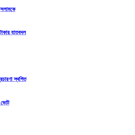
 ইসলামকে
ি টাকার হাতবদল
্রচারণা স্থগিত
ম ভোট