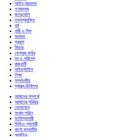
আইন-আদালত
গণমাধ্যম
জনদুর্ভোগ
তথ্যপ্রযুক্তি
ধর্ম
নারী ও শিশু
মতামত
প্রবাস
ফিচার
ফেসবুক কর্নার
বন ও পরিবেশ
রাজধানী
লাইফস্টাইল
শিক্ষা
সম্পাদকীয়
স্বাস্থ্য-চিকিৎসা
আমাদের সম্পর্কে
আমাদের পরিবার
যোগাযোগ
সংবাদ পাঠান
ফটোগ্যালারী
ভিডিও গ্যালারী
বাংলা কনভার্টার
আর্কাইভ