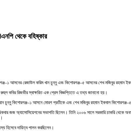
বিএনপি থেকে বহিষ্কার
োরগঞ্জ–১ আসনের রেজাউল করিম খান চুন্নু এবং কিশোরগঞ্জ–৫ আসনের শেখ মজিবুর রহমান ইক
 রুহুল কবির রিজভীর স্বাক্ষরিত এক প্রেস বিজ্ঞপ্তিতে এ তথ্য জানানো হয়।
রিম খান চুন্নু কিশোরগঞ্জ–১ আসনে মোরগ প্রতীকে এবং শেখ মজিবুর রহমান ইকবাল কিশোরগঞ্জ–৫
কাধিকবার জজ অ্যাসোসিয়েশনের সভাপতি ছিলেন। তিনি ২০০৬ সালে সরকারি চাকরি থেকে অ
ি।
দস্য হিসেবে দায়িত্ব পালন করছিলেন।