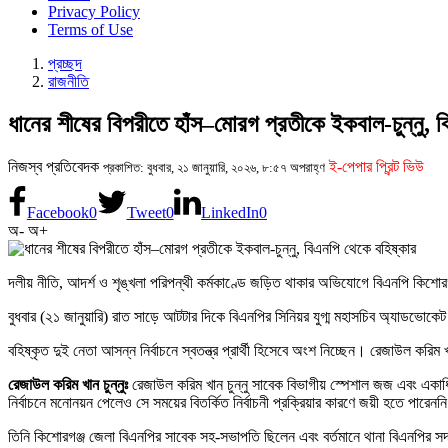
Privacy Policy
Terms of Use
প্রচ্ছদ
রাজনীতি
ধানের শীষের বিপরীতে হাঁস–মোরগ প্রতীকে ইকবাল-চুন্নু, 
নিজস্ব প্রতিবেদক
ই-পেপার প্রিন্ট ভিউ
প্রকাশিত: বুধবার, ২১ জানুয়ারি, ২০২৬, ৮:৫৭ অপরাহ্ণ
Facebook
0
Tweet
0
LinkedIn
0
অ-
অ+
দলীয় নীতি, আদর্শ ও শৃঙ্খলা পরিপন্থী কর্মকাণ্ডে জড়িত থাকার অভিযোগে বিএনপি কিশ
বুধবার (২১ জানুয়ারি) রাত সাড়ে আটটার দিকে বিএনপির সিনিয়র যুগ্ম মহাসচিব অ্যাডভোকেট
বহিষ্কৃত দুই নেতা আসন্ন নির্বাচনে স্বতন্ত্র প্রার্থী হিসেবে অংশ নিচ্ছেন। রেজাউল ক
রেজাউল করিম খান চুন্নুঃ
রেজাউল করিম খান চুন্নু সাবেক বিভাগীয় স্পেশাল জজ এবং এ
নির্বাচনে মনোনয়ন পেলেও সে সময়ের বিতর্কিত নির্বাচনী প্রক্রিয়ার কারণে জয়ী হতে পারেনন
তিনি কিশোরগঞ্জ জেলা বিএনপির সাবেক সহ-সভাপতি ছিলেন এবং বর্তমানে থানা বিএনপির স