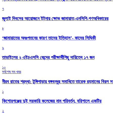
৭
জুলাই দিবসের আয়োজনে ইটনায় ক্ষোভ জামায়াত-এনসিপি-গণঅধিকারের
৮
‘জামায়াতের অধঃপতনের কারণ তাদের ইতিহাস’- কাদের সিদ্দিকী
৯
তাড়াইলের ২ এইচএসসি কেন্দ্রে পরীক্ষার্থীপিছু দায়িত্বে ১৭ জন
১০
সর্বশেষ সব খবর
নীরব রাতের শ্রদ্ধা: টুঙ্গিপাড়ায় বঙ্গবন্ধুর সমাধিতে তারেক রহমানের বিরল 
১
কিশোরগঞ্জের দুই সরকারি কলেজের নাম পরিবর্তন, বরিশালে একটির
২