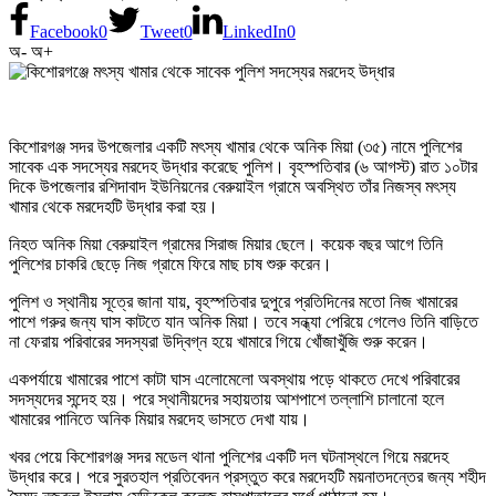
Facebook
0
Tweet
0
LinkedIn
0
অ-
অ+
কিশোরগঞ্জ সদর উপজেলার একটি মৎস্য খামার থেকে অনিক মিয়া (৩৫) নামে পুলিশের
সাবেক এক সদস্যের মরদেহ উদ্ধার করেছে পুলিশ। বৃহস্পতিবার (৬ আগস্ট) রাত ১০টার
দিকে উপজেলার রশিদাবাদ ইউনিয়নের বেরুয়াইল গ্রামে অবস্থিত তাঁর নিজস্ব মৎস্য
খামার থেকে মরদেহটি উদ্ধার করা হয়।
নিহত অনিক মিয়া বেরুয়াইল গ্রামের সিরাজ মিয়ার ছেলে। কয়েক বছর আগে তিনি
পুলিশের চাকরি ছেড়ে নিজ গ্রামে ফিরে মাছ চাষ শুরু করেন।
পুলিশ ও স্থানীয় সূত্রে জানা যায়, বৃহস্পতিবার দুপুরে প্রতিদিনের মতো নিজ খামারের
পাশে গরুর জন্য ঘাস কাটতে যান অনিক মিয়া। তবে সন্ধ্যা পেরিয়ে গেলেও তিনি বাড়িতে
না ফেরায় পরিবারের সদস্যরা উদ্বিগ্ন হয়ে খামারে গিয়ে খোঁজাখুঁজি শুরু করেন।
একপর্যায়ে খামারের পাশে কাটা ঘাস এলোমেলো অবস্থায় পড়ে থাকতে দেখে পরিবারের
সদস্যদের সন্দেহ হয়। পরে স্থানীয়দের সহায়তায় আশপাশে তল্লাশি চালানো হলে
খামারের পানিতে অনিক মিয়ার মরদেহ ভাসতে দেখা যায়।
খবর পেয়ে কিশোরগঞ্জ সদর মডেল থানা পুলিশের একটি দল ঘটনাস্থলে গিয়ে মরদেহ
উদ্ধার করে। পরে সুরতহাল প্রতিবেদন প্রস্তুত করে মরদেহটি ময়নাতদন্তের জন্য শহীদ