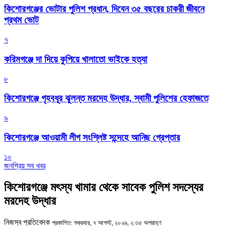
কিশোরগঞ্জের ভোটার পুলিশ প্রধান, দিবেন ৩৫ বছরের চাকরী জীবনে
প্রথম ভোট
৭
করিমগঞ্জে দা দিয়ে কুপিয়ে খালাতো ভাইকে হত্যা
৮
কিশোরগঞ্জে গৃহবধূর ঝুলন্ত মরদেহ উদ্ধার, স্বামী পুলিশের হেফাজতে
৯
কিশোরগঞ্জে আওয়ামী লীগ সংশ্লিষ্ট সন্দেহে আনিছ গ্রেপ্তার
১০
জনপ্রিয় সব খবর
কিশোরগঞ্জে মৎস্য খামার থেকে সাবেক পুলিশ সদস্যের
মরদেহ উদ্ধার
নিজস্ব প্রতিবেদক
প্রকাশিত: শুক্রবার, ৭ আগস্ট, ২০২৬, ২:৩৫ অপরাহ্ণ