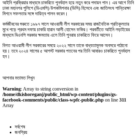
আইনি প্রক্রিয়ার মাধ্যমে চাকরিতে পুনর্বহাল হয়ে নতুন করে পদায়ন পান। এর আগে তিনি
ঢাকা মহানগর পুলিশে (ডিএমপি) উপকমিশনার (ডিসি) হিসেবে এবং জাতিসংঘ শান্তিরক্ষা
মিশনে সফলতার সঙ্গে দায়িত্ব পালন করেন।
কর্মজীবনের শুরুতে ১৯৯৭ সালে আওয়ামী লীগ সরকারের সময় রাজনৈতিক প্রতিকূলতার
মুখে পড়ে প্রথম দফায় চাকরি হারান আলী হোসেন ফকির। পরবর্তীতে আইনি লড়াইয়ের
মাধ্যমে বিএনপি সরকার ক্ষমতায় এলে তিনি পুনরায় চাকরিতে ফিরে আসেন।
বিগত আওয়ামী লীগ সরকারের সময়ে ২০২২ সালে তাকে বাধ্যতামূলক অবসরে পাঠানো
হয়। তবে ২০২৪ সালের ৫ আগস্ট সরকার পতনের পর তিনি আবারও চাকরিতে পুনর্বহাল
হন।
আপনার মতামত লিখুন
Warning
: Array to string conversion in
/home/dkishoreganj/public_html/wp-content/plugins/gs-
facebook-comments/public/class-wpfc-public.php
on line
311
Array
সর্বশেষ
জনপ্রিয়