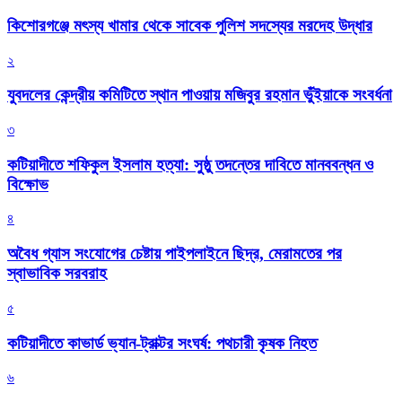
কিশোরগঞ্জে মৎস্য খামার থেকে সাবেক পুলিশ সদস্যের মরদেহ উদ্ধার
২
যুবদলের কেন্দ্রীয় কমিটিতে স্থান পাওয়ায় মজিবুর রহমান ভুঁইয়াকে সংবর্ধনা
৩
কটিয়াদীতে শফিকুল ইসলাম হত্যা: সুষ্ঠু তদন্তের দাবিতে মানববন্ধন ও
বিক্ষোভ
৪
অবৈধ গ্যাস সংযোগের চেষ্টায় পাইপলাইনে ছিদ্র, মেরামতের পর
স্বাভাবিক সরবরাহ
৫
কটিয়াদীতে কাভার্ড ভ্যান-ট্রাক্টর সংঘর্ষ: পথচারী কৃষক নিহত
৬