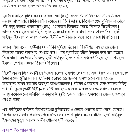
অন্তত ২৪ জন যাত্রী আহত হন। তাঁদের উদ্ধার করে সিলেট এম এ জি ওসমানী
মেডিকেল কলেজ হাসপাতালে ভর্তি করা হয়েছে।
দুর্ঘটনায় আহত কুলিয়ারচরের ফারুক মিয়া (৫২) সিলেট এম এ জি ওসমানী মেডিকেল
কলেজ হাসপাতালে চিকিৎসাধীন রয়েছেন। তিনি জানান, কিশোরগঞ্জের কুলিয়ারচর থেকে
পাঁচ বন্ধু হজরত শাহজালাল (রহ.)-এর মাজার জিয়ারত করতে সিলেটে গিয়েছিলেন।
তাঁদের মধ্যে দুজন আগেই উড়োজাহাজে ঢাকায় ফিরে যান। পরে ফারুক মিয়া, হাজী
সাইফুল ইসলাম ও আরও একজন ইউনিক পরিবহনের বাসে করে ঢাকায় ফিরছিলেন।
ফারুক মিয়া বলেন, দুর্ঘটনার সময় তিনি ঘুমিয়ে ছিলেন। বিকট শব্দে ঘুম ভেঙে গেলে
নিজেকে আহত অবস্থায় দেখতে পান। পরে স্থানীয়রা তাঁকে উদ্ধার করে হাসপাতালে
নিয়ে যান। দুর্ঘটনায় তাঁর বন্ধু হাজী সাইফুল ইসলাম ঘটনাস্থলেই নিহত হন। সাইফুল
ইসলাম পেশায় একজন ঠিকাদার ছিলেন।
সিলেট এম এ জি ওসমানী মেডিকেল কলেজ হাসপাতালের পরিচালক ব্রিগেডিয়ার জেনারেল
উমর রাশেদ মুনির জানান, দুর্ঘটনায় হতাহত ১৬ জনকে হাসপাতালে আনা হয়েছে।
আহতদের মধ্যে দুজনের অবস্থা আশঙ্কাজনক। তাঁদের একজনকে হাসপাতালের নিবিড়
পরিচর্যা কেন্দ্র (আইসিইউ)-তে ভর্তি করা হয়েছে এবং অপরজনের অস্ত্রোপচার চলছে।
অন্য কয়েকজনের শারীরিক অবস্থার উন্নতি হওয়ায় তাঁদের হাসপাতাল থেকে ছাড়পত্র
দেওয়া হচ্ছে।
এই মর্মান্তিক দুর্ঘটনায় কিশোরগঞ্জের কুলিয়ারচর ও ভৈরবে শোকের ছায়া নেমে এসেছে।
বিশেষ করে মাজার জিয়ারত শেষে বাড়ি ফেরার পথে কুলিয়ারচরের বাসিন্দা হাজী সাইফুল
ইসলামের মৃত্যু এলাকায় গভীর শোকের সৃষ্টি করেছে।
এ সম্পর্কিত আরও খবর