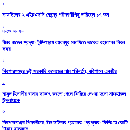
৯
তাড়াইলের ২ এইচএসসি কেন্দ্রে পরীক্ষার্থীপিছু দায়িত্বে ১৭ জন
১০
সর্বশেষ সব খবর
নীরব রাতের শ্রদ্ধা: টুঙ্গিপাড়ায় বঙ্গবন্ধুর সমাধিতে তারেক রহমানের বিরল
সফর
১
কিশোরগঞ্জের দুই সরকারি কলেজের নাম পরিবর্তন, বরিশালে একটির
২
মাসুদ হিলালীর বাসায় সাক্ষাৎ করতে গেলে ফিরিয়ে দেওয়া হলো মাজহারুল
ইসলামকে
৩
কিশোরগঞ্জের শিক্ষার্থীসহ তিন সাইবার প্রতারক গ্রেপ্তার: ফিশিংয়ে কোটি
টাকার হাতবদল