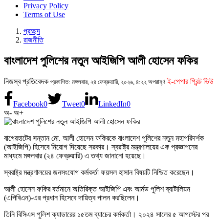
Privacy Policy
Terms of Use
প্রচ্ছদ
রাজনীতি
বাংলাদেশ পুলিশের নতুন আইজিপি আলী হোসেন ফকির
নিজস্ব প্রতিবেদক
ই-পেপার প্রিন্ট ভিউ
প্রকাশিত: মঙ্গলবার, ২৪ ফেব্রুয়ারি, ২০২৬, ৪:২২ অপরাহ্ণ
Facebook
0
Tweet
0
LinkedIn
0
অ-
অ+
বাগেরহাটের সন্তান মো. আলী হোসেন ফকিরকে বাংলাদেশ পুলিশের নতুন মহাপরিদর্শক
(আইজিপি) হিসেবে নিয়োগ দিয়েছে সরকার। স্বরাষ্ট্র মন্ত্রণালয়ের এক প্রজ্ঞাপনের
মাধ্যমে মঙ্গলবার (২৪ ফেব্রুয়ারি) এ তথ্য জানানো হয়েছে।
স্বরাষ্ট্র মন্ত্রণালয়ের জনসংযোগ কর্মকর্তা ফয়সল হাসান বিষয়টি নিশ্চিত করেছেন।
আলী হোসেন ফকির বর্তমানে অতিরিক্ত আইজিপি এবং আর্মড পুলিশ ব্যাটালিয়ন
(এপিবিএন)-এর প্রধান হিসেবে দায়িত্ব পালন করছিলেন।
তিনি বিসিএস পুলিশ ক্যাডারের ১৫তম ব্যাচের কর্মকর্তা। ২০২৪ সালের ৫ আগস্টের পর