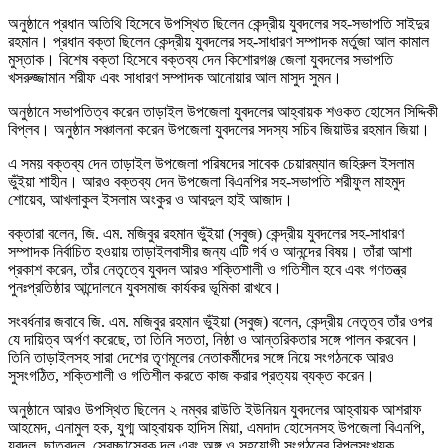
অনুষ্ঠানে প্রধান অতিথি হিসেবে উপস্থিত ছিলেন কেন্দ্রীয় যুবদলের সহ-সভাপতি সাইদুর
রহমান। প্রধান বক্তা ছিলেন কেন্দ্রীয় যুবদলের সহ-সাধারণ সম্পাদক মর্তুজা আল কামাল
মুস্তাক। বিশেষ বক্তা হিসেবে বক্তব্য দেন কিশোরগঞ্জ জেলা যুবদলের সভাপতি
খসরুজ্জামান শরীফ এবং সাধারণ সম্পাদক আনোয়ার আল মাসুদ সুমন।
অনুষ্ঠানে সভাপতিত্ব করেন তাড়াইল উপজেলা যুবদলের আহ্বায়ক শওকত হোসেন সিদ্দিকী
বিপ্লব। অনুষ্ঠান সঞ্চালনা করেন উপজেলা যুবদলের সদস্য সচিব জিয়াউর রহমান জিয়া।
এ সময় বক্তব্য দেন তাড়াইল উপজেলা পরিষদের সাবেক চেয়ারম্যান জহিরুল ইসলাম
ভুঁইয়া শাহীন। আরও বক্তব্য দেন উপজেলা বিএনপির সহ-সভাপতি শরীফুল মাহমুদ
শোয়েব, আখলাকুল ইসলাম অংকুর ও আবদুল হাই আজাদ।
বক্তারা বলেন, জি. এম. মজিবুর রহমান ভুঁইয়া (সবুজ) কেন্দ্রীয় যুবদলের সহ-সাধারণ
সম্পাদক নির্বাচিত হওয়ায় তাড়াইলবাসীর জন্য এটি গর্ব ও আনন্দের বিষয়। তাঁরা আশা
প্রকাশ করেন, তাঁর নেতৃত্বে যুবদল আরও শক্তিশালী ও গতিশীল হবে এবং গণতন্ত্র
পুনঃপ্রতিষ্ঠার আন্দোলনে যুবসমাজ কার্যকর ভূমিকা রাখবে।
সংবর্ধনার জবাবে জি. এম. মজিবুর রহমান ভুঁইয়া (সবুজ) বলেন, কেন্দ্রীয় নেতৃত্ব তাঁর ওপর
যে দায়িত্ব অর্পণ করেছে, তা তিনি সততা, নিষ্ঠা ও আন্তরিকতার সঙ্গে পালন করবেন।
তিনি তাড়াইলসহ সারা দেশের তৃণমূলের নেতাকর্মীদের সঙ্গে নিয়ে সংগঠনকে আরও
সুসংগঠিত, শক্তিশালী ও গতিশীল করতে কাজ করার প্রত্যয় ব্যক্ত করেন।
অনুষ্ঠানে আরও উপস্থিত ছিলেন ২ নম্বর রাউতি ইউনিয়ন যুবদলের আহ্বায়ক আশরাফ
আহমেদ, এনামুল হক, যুগ্ম আহ্বায়ক হাদিস মিয়া, এমদাদ হোসেনসহ উপজেলা বিএনপি,
যুবদল, ছাত্রদল, স্বেচ্ছাসেবক দল এবং অঙ্গ ও সহযোগী সংগঠনের বিপুলসংখ্যক