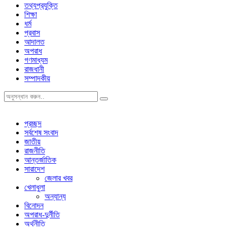
তথ্যপ্রযুক্তি
শিক্ষা
ধর্ম
প্রবাস
আদালত
অপরাধ
গণমাধ্যম
রাজধানী
সম্পাদকীয়
প্রচ্ছদ
সর্বশেষ সংবাদ
জাতীয়
রাজনীতি
আন্তর্জাতিক
সারাদেশ
জেলার খবর
খেলাধুলা
অন্যান্য
বিনোদন
অপরাধ-দুর্নীতি
অর্থনীতি