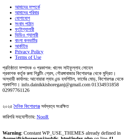
আমাদের সম্পর্কে
আমাদের পরিবার
যোগাযোগ
সংবাদ পাঠান
ফটোগ্যালারী
ভিডিও গ্যালারী
বাংলা কনভার্টার
আর্কাইভ
Privacy Policy
Terms of Use
প্রতিষ্ঠাতা সম্পাদক ও প্রকাশক: খালেদ সাইফুল্লাহ সোহেল
প্রকাশক কর্তৃক রুমা প্রিন্টিং প্রেস, গৌরঙ্গাবাজার কিশোরগঞ্জ থেকে মুদ্রিত।
অস্থায়ী কার্যালয়: আনোয়ারা ল্যাব এন্ড হসপিটাল, ফার্মের মোড়, কিশোরগঞ্জ থেকে
প্রকাশিত।
info.dainikkishoreganj@gmail.com
01334931858
02997761126
২০২৫
দৈনিক কিশোরগঞ্জ
সর্বস্বত্ব সংরক্ষিত
কারিগরি সহযোগীতায়:
NooR
Warning
: Constant WP_USE_THEMES already defined in
/home/dkishoreganj/public_html/index.php
on line
41