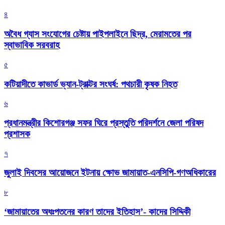
৪
অবৈধ গ্যাস সংযোগের চেষ্টায় পাইপলাইনে ছিদ্র, মেরামতের পর
স্বাভাবিক সরবরাহ
৫
কটিয়াদীতে কাভার্ড ভ্যান-ট্রাক্টর সংঘর্ষ: পথচারী কৃষক নিহত
৬
প্রধানমন্ত্রীর কিশোরগঞ্জ সফর ঘিরে প্রস্তুতি পরিদর্শনে জেলা পরিষদ
প্রশাসক
৭
জুলাই দিবসের আয়োজনে ইটনায় ক্ষোভ জামায়াত-এনসিপি-গণঅধিকারের
৮
‘জামায়াতের অধঃপতনের কারণ তাদের ইতিহাস’- কাদের সিদ্দিকী