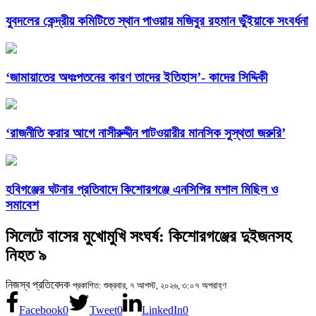
যুবদলের কেন্দ্রীয় কমিটিতে স্থান পাওয়ায় মজিবুর রহমান ভুঁইয়াকে সংবর্ধনা
‘জামায়াতের অধঃপতনের কারণ তাদের ইতিহাস’- কাদের সিদ্দিকী
‘রাজনীতি করার আগে নাসীরুদ্দীন পাটওয়ারীর মানসিক সুস্থতা জরুরি’
হবিগঞ্জের ঘটনার প্রতিবাদে কিশোরগঞ্জে এনসিপির মশাল মিছিল ও
সমাবেশ
সিলেটে বাসের মুখোমুখি সংঘর্ষ: কিশোরগঞ্জের দুইজনসহ
নিহত ৯
নিজস্ব প্রতিবেদক
প্রকাশিত: শুক্রবার, ৭ আগস্ট, ২০২৬, ৩:০৭ অপরাহ্ণ
Facebook
0
Tweet
0
LinkedIn
0