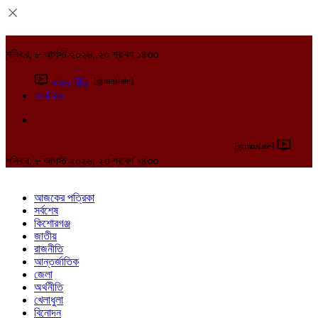
শনিবার, ৮ আগস্ট ২০২৬, ২৩ শ্রাবণ ১৪৩৩
[gtranslate]
লাইভ টিভি
আর্কাইভ
[gtranslate]
শনিবার, ৮ আগস্ট ২০২৬, ২৩ শ্রাবণ ১৪৩৩
আজকের পত্রিকা
সর্বশেষ
কিশোরগঞ্জ
জাতীয়
রাজনীতি
আন্তর্জাতিক
জেলা
অর্থনীতি
খেলাধুলা
বিনোদন