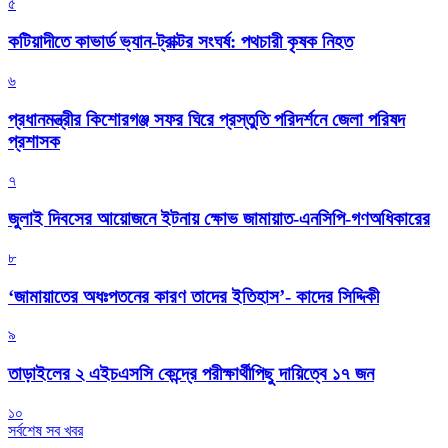
৫
কটিয়াদীতে কাভার্ড ভ্যান-ট্রাক্টর সংঘর্ষ: পথচারী কৃষক নিহত
৬
প্রধানমন্ত্রীর কিশোরগঞ্জ সফর ঘিরে প্রস্তুতি পরিদর্শনে জেলা পরিষদ
প্রশাসক
৭
জুলাই দিবসের আয়োজনে ইটনায় ক্ষোভ জামায়াত-এনসিপি-গণঅধিকারের
৮
‘জামায়াতের অধঃপতনের কারণ তাদের ইতিহাস’- কাদের সিদ্দিকী
৯
তাড়াইলের ২ এইচএসসি কেন্দ্রে পরীক্ষার্থীপিছু দায়িত্বে ১৭ জন
১০
সর্বশেষ সব খবর