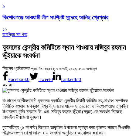
৯
কিশোরগঞ্জে আওয়ামী লীগ সংশ্লিষ্ট সন্দেহে আনিছ গ্রেপ্তার
১০
জনপ্রিয় সব খবর
যুবদলের কেন্দ্রীয় কমিটিতে স্থান পাওয়ায় মজিবুর রহমান
ভুঁইয়াকে সংবর্ধনা
নিজস্ব প্রতিবেদক
প্রকাশিত: শুক্রবার, ৭ আগস্ট, ২০২৬, ২:১৩ অপরাহ্ণ
Facebook
0
Tweet
0
LinkedIn
0
অ-
অ+
বাংলাদেশ জাতীয়তাবাদী যুবদলের নবগঠিত কেন্দ্রীয় নির্বাহী কমিটির সহ-সাধারণ সম্পাদক
নির্বাচিত হওয়ায় জগন্নাথ বিশ্ববিদ্যালয়ের সাবেক ছাত্রনেতা ও কিশোরগঞ্জের তাড়াইল
উপজেলার কৃতি সন্তান জি. এম. মজিবুর রহমান ভুঁইয়া (সবুজ)-কে সংবর্ধনা দিয়েছে
তাড়াইল উপজেলা যুবদল।
বৃহস্পতিবার (৬ আগস্ট) বিকেলে তাড়াইল উপজেলা স্বাস্থ্য কমপ্লেক্সের সামনে সিএনজি
স্ট্যান্ডসংলগ্ন খোলা জায়গায় এ সংবর্ধনা অনুষ্ঠানের আয়োজন করা হয়।