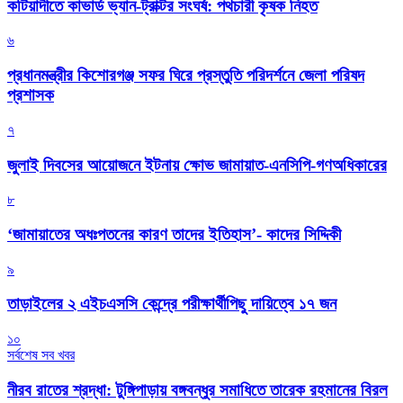
কটিয়াদীতে কাভার্ড ভ্যান-ট্রাক্টর সংঘর্ষ: পথচারী কৃষক নিহত
৬
প্রধানমন্ত্রীর কিশোরগঞ্জ সফর ঘিরে প্রস্তুতি পরিদর্শনে জেলা পরিষদ
প্রশাসক
৭
জুলাই দিবসের আয়োজনে ইটনায় ক্ষোভ জামায়াত-এনসিপি-গণঅধিকারের
৮
‘জামায়াতের অধঃপতনের কারণ তাদের ইতিহাস’- কাদের সিদ্দিকী
৯
তাড়াইলের ২ এইচএসসি কেন্দ্রে পরীক্ষার্থীপিছু দায়িত্বে ১৭ জন
১০
সর্বশেষ সব খবর
নীরব রাতের শ্রদ্ধা: টুঙ্গিপাড়ায় বঙ্গবন্ধুর সমাধিতে তারেক রহমানের বিরল