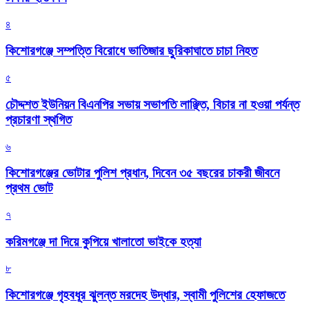
৪
কিশোরগঞ্জে সম্পত্তি বিরোধে ভাতিজার ছুরিকাঘাতে চাচা নিহত
৫
চৌদ্দশত ইউনিয়ন বিএনপির সভায় সভাপতি লাঞ্ছিত, বিচার না হওয়া পর্যন্ত
প্রচারণা স্থগিত
৬
কিশোরগঞ্জের ভোটার পুলিশ প্রধান, দিবেন ৩৫ বছরের চাকরী জীবনে
প্রথম ভোট
৭
করিমগঞ্জে দা দিয়ে কুপিয়ে খালাতো ভাইকে হত্যা
৮
কিশোরগঞ্জে গৃহবধূর ঝুলন্ত মরদেহ উদ্ধার, স্বামী পুলিশের হেফাজতে