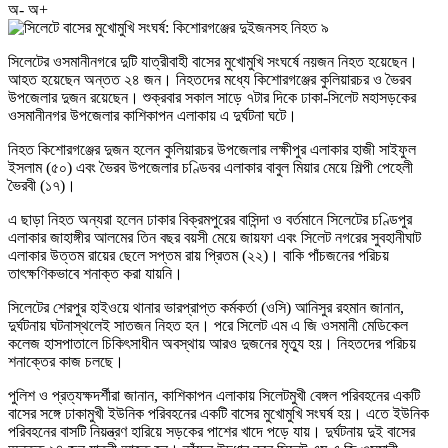
অ-
অ+
সিলেটের ওসমানীনগরে দুটি যাত্রীবাহী বাসের মুখোমুখি সংঘর্ষে নয়জন নিহত হয়েছেন।
আহত হয়েছেন অন্তত ২৪ জন। নিহতদের মধ্যে কিশোরগঞ্জের কুলিয়ারচর ও ভৈরব
উপজেলার দুজন রয়েছেন। শুক্রবার সকাল সাড়ে ৭টার দিকে ঢাকা-সিলেট মহাসড়কের
ওসমানীনগর উপজেলার কাশিকাপন এলাকায় এ দুর্ঘটনা ঘটে।
নিহত কিশোরগঞ্জের দুজন হলেন কুলিয়ারচর উপজেলার লক্ষীপুর এলাকার হাজী সাইফুল
ইসলাম (৫০) এবং ভৈরব উপজেলার চণ্ডিবর এলাকার বাবুল মিয়ার মেয়ে শিল্পী পেহেলী
ভৈরবী (১৭)।
এ ছাড়া নিহত অন্যরা হলেন ঢাকার বিক্রমপুরের বাসিন্দা ও বর্তমানে সিলেটের চণ্ডিপুর
এলাকার জাহাঙ্গীর আলমের তিন বছর বয়সী মেয়ে জায়ফা এবং সিলেট নগরের সুবহানীঘাট
এলাকার উত্তম রায়ের ছেলে সপ্তম রায় প্রিতম (২২)। বাকি পাঁচজনের পরিচয়
তাৎক্ষণিকভাবে শনাক্ত করা যায়নি।
সিলেটের শেরপুর হাইওয়ে থানার ভারপ্রাপ্ত কর্মকর্তা (ওসি) আনিসুর রহমান জানান,
দুর্ঘটনায় ঘটনাস্থলেই সাতজন নিহত হন। পরে সিলেট এম এ জি ওসমানী মেডিকেল
কলেজ হাসপাতালে চিকিৎসাধীন অবস্থায় আরও দুজনের মৃত্যু হয়। নিহতদের পরিচয়
শনাক্তের কাজ চলছে।
পুলিশ ও প্রত্যক্ষদর্শীরা জানান, কাশিকাপন এলাকায় সিলেটমুখী বেঙ্গল পরিবহনের একটি
বাসের সঙ্গে ঢাকামুখী ইউনিক পরিবহনের একটি বাসের মুখোমুখি সংঘর্ষ হয়। এতে ইউনিক
পরিবহনের বাসটি নিয়ন্ত্রণ হারিয়ে সড়কের পাশের খাদে পড়ে যায়। দুর্ঘটনায় দুই বাসের