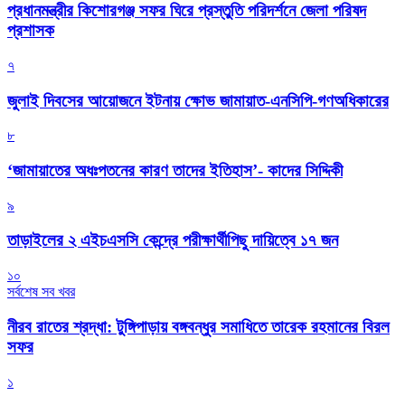
প্রধানমন্ত্রীর কিশোরগঞ্জ সফর ঘিরে প্রস্তুতি পরিদর্শনে জেলা পরিষদ
প্রশাসক
৭
জুলাই দিবসের আয়োজনে ইটনায় ক্ষোভ জামায়াত-এনসিপি-গণঅধিকারের
৮
‘জামায়াতের অধঃপতনের কারণ তাদের ইতিহাস’- কাদের সিদ্দিকী
৯
তাড়াইলের ২ এইচএসসি কেন্দ্রে পরীক্ষার্থীপিছু দায়িত্বে ১৭ জন
১০
সর্বশেষ সব খবর
নীরব রাতের শ্রদ্ধা: টুঙ্গিপাড়ায় বঙ্গবন্ধুর সমাধিতে তারেক রহমানের বিরল
সফর
১