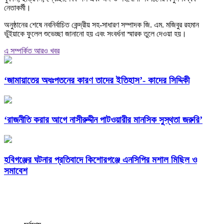
নেতাকর্মী।
অনুষ্ঠানের শেষে নবনির্বাচিত কেন্দ্রীয় সহ-সাধারণ সম্পাদক জি. এম. মজিবুর রহমান
ভুঁইয়াকে ফুলেল শুভেচ্ছা জানানো হয় এবং সংবর্ধনা স্মারক তুলে দেওয়া হয়।
এ সম্পর্কিত আরও খবর
‘জামায়াতের অধঃপতনের কারণ তাদের ইতিহাস’- কাদের সিদ্দিকী
‘রাজনীতি করার আগে নাসীরুদ্দীন পাটওয়ারীর মানসিক সুস্থতা জরুরি’
হবিগঞ্জের ঘটনার প্রতিবাদে কিশোরগঞ্জে এনসিপির মশাল মিছিল ও
সমাবেশ