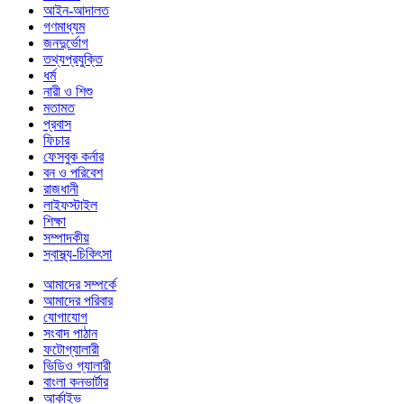
আইন-আদালত
গণমাধ্যম
জনদুর্ভোগ
তথ্যপ্রযুক্তি
ধর্ম
নারী ও শিশু
মতামত
প্রবাস
ফিচার
ফেসবুক কর্নার
বন ও পরিবেশ
রাজধানী
লাইফস্টাইল
শিক্ষা
সম্পাদকীয়
স্বাস্থ্য-চিকিৎসা
আমাদের সম্পর্কে
আমাদের পরিবার
যোগাযোগ
সংবাদ পাঠান
ফটোগ্যালারী
ভিডিও গ্যালারী
বাংলা কনভার্টার
আর্কাইভ