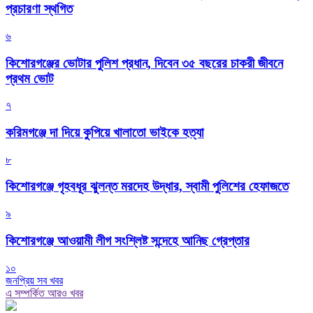
প্রচারণা স্থগিত
৬
কিশোরগঞ্জের ভোটার পুলিশ প্রধান, দিবেন ৩৫ বছরের চাকরী জীবনে
প্রথম ভোট
৭
করিমগঞ্জে দা দিয়ে কুপিয়ে খালাতো ভাইকে হত্যা
৮
কিশোরগঞ্জে গৃহবধূর ঝুলন্ত মরদেহ উদ্ধার, স্বামী পুলিশের হেফাজতে
৯
কিশোরগঞ্জে আওয়ামী লীগ সংশ্লিষ্ট সন্দেহে আনিছ গ্রেপ্তার
১০
জনপ্রিয় সব খবর
এ সম্পর্কিত আরও খবর