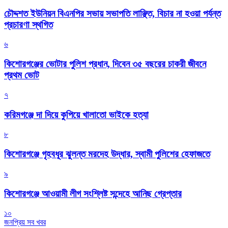
চৌদ্দশত ইউনিয়ন বিএনপির সভায় সভাপতি লাঞ্ছিত, বিচার না হওয়া পর্যন্ত
প্রচারণা স্থগিত
৬
কিশোরগঞ্জের ভোটার পুলিশ প্রধান, দিবেন ৩৫ বছরের চাকরী জীবনে
প্রথম ভোট
৭
করিমগঞ্জে দা দিয়ে কুপিয়ে খালাতো ভাইকে হত্যা
৮
কিশোরগঞ্জে গৃহবধূর ঝুলন্ত মরদেহ উদ্ধার, স্বামী পুলিশের হেফাজতে
৯
কিশোরগঞ্জে আওয়ামী লীগ সংশ্লিষ্ট সন্দেহে আনিছ গ্রেপ্তার
১০
জনপ্রিয় সব খবর