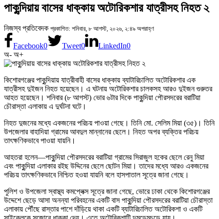
পাকুন্দিয়ায় বাসের ধাক্কায় অটোরিকশার যাত্রীসহ নিহত ২
নিজস্ব প্রতিবেদক
প্রকাশিত: শনিবার, ৮ আগস্ট, ২০২৬, ২:৪৯ অপরাহ্ণ
Facebook
0
Tweet
0
LinkedIn
0
অ-
অ+
কিশোরগঞ্জের পাকুন্দিয়ায় যাত্রীবাহী বাসের ধাক্কায় ব্যাটারিচালিত অটোরিকশার এক
যাত্রীসহ দুইজন নিহত হয়েছেন। এ ঘটনায় অটোরিকশার চালকসহ আরও দুইজন গুরুতর
আহত হয়েছেন। শনিবার (৮ আগস্ট) ভোর ৬টার দিকে পাকুন্দিয়া পৌরসদরের বরাটিয়া
চৌরাস্তা এলাকায় এ দুর্ঘটনা ঘটে।
নিহত দুজনের মধ্যে একজনের পরিচয় পাওয়া গেছে। তিনি মো. সেলিম মিয়া (৩৫)। তিনি
উপজেলার বাহাদিয়া গ্রামের আবদুল মান্নানের ছেলে। নিহত অপর ব্যক্তির পরিচয়
তাৎক্ষণিকভাবে পাওয়া যায়নি।
আহতরা হলেন—পাকুন্দিয়া পৌরসদরের বরাটিয়া গ্রামের সিরাজুল হকের ছেলে রেনু মিয়া
এবং পাকুন্দিয়া এলাকার রইছ উদ্দিনের ছেলে ছোটন মিয়া। তাদের মধ্যে আরও একজনের
পরিচয় তাৎক্ষণিকভাবে নিশ্চিত হওয়া যায়নি বলে হাসপাতাল সূত্রে জানা গেছে।
পুলিশ ও উপজেলা স্বাস্থ্য কমপ্লেক্স সূত্রে জানা গেছে, ভোরে ঢাকা থেকে কিশোরগঞ্জের
উদ্দেশে ছেড়ে আসা অনন্যা পরিবহনের একটি বাস পাকুন্দিয়া পৌরসদরের বরাটিয়া চৌরাস্তা
এলাকায় পৌঁছে রাস্তার পাশে দাঁড়িয়ে থাকা একটি ব্যাটারিচালিত অটোরিকশা ও একটি
সাইকেলকে সজোরে ধাক্কা দেয়। এতে অটোরিকশাটি দুমড়েমুচড়ে যায়।