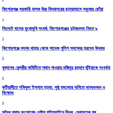
কিশোরগঞ্জ সরকারি বালক উচ্চ বিদ্যালয়ের ছাত্রাবাসে সবুজের ছোঁয়া
২
সিলেটে বাসের মুখোমুখি সংঘর্ষ: কিশোরগঞ্জের দুইজনসহ নিহত ৯
৩
কিশোরগঞ্জে মৎস্য খামার থেকে সাবেক পুলিশ সদস্যের মরদেহ উদ্ধার
৪
যুবদলের কেন্দ্রীয় কমিটিতে স্থান পাওয়ায় মজিবুর রহমান ভুঁইয়াকে সংবর্ধনা
৫
কটিয়াদীতে শফিকুল ইসলাম হত্যা: সুষ্ঠু তদন্তের দাবিতে মানববন্ধন ও
বিক্ষোভ
৬
অবৈধ গ্যাস সংযোগের চেষ্টায় পাইপলাইনে ছিদ্র, মেরামতের পর