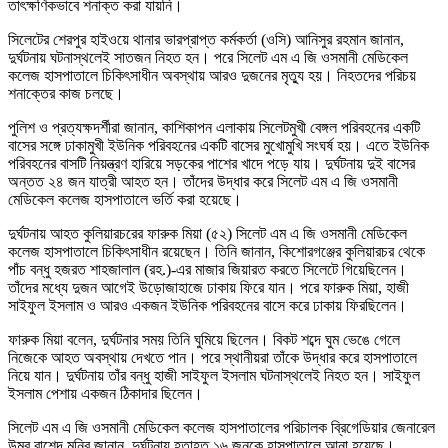
তাৎক্ষণিকভাবে শনাক্ত করা যায়নি।
সিলেটের শেরপুর হাইওয়ে থানার ভারপ্রাপ্ত কর্মকর্তা (ওসি) আনিসুর রহমান জানান,
দুর্ঘটনায় ঘটনাস্থলেই সাতজন নিহত হন। পরে সিলেট এম এ জি ওসমানী মেডিকেল
কলেজ হাসপাতালে চিকিৎসাধীন অবস্থায় আরও দুজনের মৃত্যু হয়। নিহতদের পরিচয়
শনাক্তের কাজ চলছে।
পুলিশ ও প্রত্যক্ষদর্শীরা জানান, কাশিকাপন এলাকায় সিলেটমুখী বেঙ্গল পরিবহনের একটি
বাসের সঙ্গে ঢাকামুখী ইউনিক পরিবহনের একটি বাসের মুখোমুখি সংঘর্ষ হয়। এতে ইউনিক
পরিবহনের বাসটি নিয়ন্ত্রণ হারিয়ে সড়কের পাশের খাদে পড়ে যায়। দুর্ঘটনায় দুই বাসের
অন্তত ২৪ জন যাত্রী আহত হন। তাঁদের উদ্ধার করে সিলেট এম এ জি ওসমানী
মেডিকেল কলেজ হাসপাতালে ভর্তি করা হয়েছে।
দুর্ঘটনায় আহত কুলিয়ারচরের ফারুক মিয়া (৫২) সিলেট এম এ জি ওসমানী মেডিকেল
কলেজ হাসপাতালে চিকিৎসাধীন রয়েছেন। তিনি জানান, কিশোরগঞ্জের কুলিয়ারচর থেকে
পাঁচ বন্ধু হজরত শাহজালাল (রহ.)-এর মাজার জিয়ারত করতে সিলেটে গিয়েছিলেন।
তাঁদের মধ্যে দুজন আগেই উড়োজাহাজে ঢাকায় ফিরে যান। পরে ফারুক মিয়া, হাজী
সাইফুল ইসলাম ও আরও একজন ইউনিক পরিবহনের বাসে করে ঢাকায় ফিরছিলেন।
ফারুক মিয়া বলেন, দুর্ঘটনার সময় তিনি ঘুমিয়ে ছিলেন। বিকট শব্দে ঘুম ভেঙে গেলে
নিজেকে আহত অবস্থায় দেখতে পান। পরে স্থানীয়রা তাঁকে উদ্ধার করে হাসপাতালে
নিয়ে যান। দুর্ঘটনায় তাঁর বন্ধু হাজী সাইফুল ইসলাম ঘটনাস্থলেই নিহত হন। সাইফুল
ইসলাম পেশায় একজন ঠিকাদার ছিলেন।
সিলেট এম এ জি ওসমানী মেডিকেল কলেজ হাসপাতালের পরিচালক ব্রিগেডিয়ার জেনারেল
উমর রাশেদ মুনির জানান, দুর্ঘটনায় হতাহত ১৬ জনকে হাসপাতালে আনা হয়েছে।