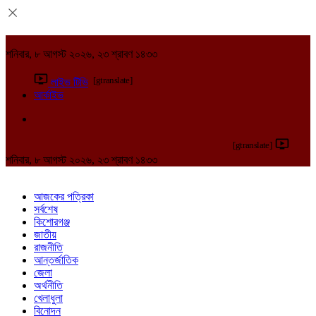
শনিবার, ৮ আগস্ট ২০২৬, ২৩ শ্রাবণ ১৪৩৩
[gtranslate]
লাইভ টিভি
আর্কাইভ
[gtranslate]
শনিবার, ৮ আগস্ট ২০২৬, ২৩ শ্রাবণ ১৪৩৩
আজকের পত্রিকা
সর্বশেষ
কিশোরগঞ্জ
জাতীয়
রাজনীতি
আন্তর্জাতিক
জেলা
অর্থনীতি
খেলাধুলা
বিনোদন