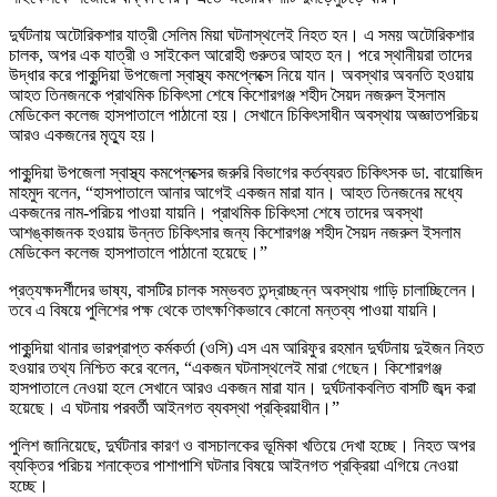
দুর্ঘটনায় অটোরিকশার যাত্রী সেলিম মিয়া ঘটনাস্থলেই নিহত হন। এ সময় অটোরিকশার
চালক, অপর এক যাত্রী ও সাইকেল আরোহী গুরুতর আহত হন। পরে স্থানীয়রা তাদের
উদ্ধার করে পাকুন্দিয়া উপজেলা স্বাস্থ্য কমপ্লেক্সে নিয়ে যান। অবস্থার অবনতি হওয়ায়
আহত তিনজনকে প্রাথমিক চিকিৎসা শেষে কিশোরগঞ্জ শহীদ সৈয়দ নজরুল ইসলাম
মেডিকেল কলেজ হাসপাতালে পাঠানো হয়। সেখানে চিকিৎসাধীন অবস্থায় অজ্ঞাতপরিচয়
আরও একজনের মৃত্যু হয়।
পাকুন্দিয়া উপজেলা স্বাস্থ্য কমপ্লেক্সের জরুরি বিভাগের কর্তব্যরত চিকিৎসক ডা. বায়োজিদ
মাহমুদ বলেন, “হাসপাতালে আনার আগেই একজন মারা যান। আহত তিনজনের মধ্যে
একজনের নাম-পরিচয় পাওয়া যায়নি। প্রাথমিক চিকিৎসা শেষে তাদের অবস্থা
আশঙ্কাজনক হওয়ায় উন্নত চিকিৎসার জন্য কিশোরগঞ্জ শহীদ সৈয়দ নজরুল ইসলাম
মেডিকেল কলেজ হাসপাতালে পাঠানো হয়েছে।”
প্রত্যক্ষদর্শীদের ভাষ্য, বাসটির চালক সম্ভবত তন্দ্রাচ্ছন্ন অবস্থায় গাড়ি চালাচ্ছিলেন।
তবে এ বিষয়ে পুলিশের পক্ষ থেকে তাৎক্ষণিকভাবে কোনো মন্তব্য পাওয়া যায়নি।
পাকুন্দিয়া থানার ভারপ্রাপ্ত কর্মকর্তা (ওসি) এস এম আরিফুর রহমান দুর্ঘটনায় দুইজন নিহত
হওয়ার তথ্য নিশ্চিত করে বলেন, “একজন ঘটনাস্থলেই মারা গেছেন। কিশোরগঞ্জ
হাসপাতালে নেওয়া হলে সেখানে আরও একজন মারা যান। দুর্ঘটনাকবলিত বাসটি জব্দ করা
হয়েছে। এ ঘটনায় পরবর্তী আইনগত ব্যবস্থা প্রক্রিয়াধীন।”
পুলিশ জানিয়েছে, দুর্ঘটনার কারণ ও বাসচালকের ভূমিকা খতিয়ে দেখা হচ্ছে। নিহত অপর
ব্যক্তির পরিচয় শনাক্তের পাশাপাশি ঘটনার বিষয়ে আইনগত প্রক্রিয়া এগিয়ে নেওয়া
হচ্ছে।