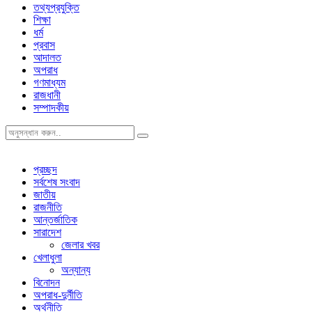
তথ্যপ্রযুক্তি
শিক্ষা
ধর্ম
প্রবাস
আদালত
অপরাধ
গণমাধ্যম
রাজধানী
সম্পাদকীয়
প্রচ্ছদ
সর্বশেষ সংবাদ
জাতীয়
রাজনীতি
আন্তর্জাতিক
সারাদেশ
জেলার খবর
খেলাধুলা
অন্যান্য
বিনোদন
অপরাধ-দুর্নীতি
অর্থনীতি