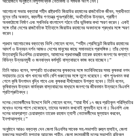
আয়োজনে অনুষ্ঠানে বিপুলসংখ্যক নেতাকর্মী ও সমর্থক অংশ নেন।
আলোচনা সভায় বক্তারা শহীদ রাষ্ট্রপতি জিয়াউর রহমানের রাজনৈতিক জীবন, স্বাধীনতা
যুদ্ধে তাঁর অবদান, বহুদলীয় গণতন্ত্র পুনঃপ্রতিষ্ঠা, অর্থনৈতিক উন্নয়ন, গ্রামীণ
অবকাঠামো নির্মাণ এবং স্বনির্ভর বাংলাদেশ গঠনে তাঁর ভূমিকার কথা স্মরণ করেন। একই
সঙ্গে তাঁরা দেশের রাজনৈতিক ইতিহাসে জিয়াউর রহমানের অবদানকে শ্রদ্ধার সঙ্গে স্মরণ
করেন।
প্রধান আলোচকের বক্তব্যে ভিপি সোহেল বলেন, “শহীদ প্রেসিডেন্ট জিয়াউর রহমানের
আদর্শ ও উন্নয়ন দর্শন আজও দেশের মানুষের কাছে সমানভাবে প্রাসঙ্গিক। তাঁর যোগ্য
উত্তরসূরি বিএনপির চেয়ারম্যান, আমাদের প্রধানমন্ত্রী তারেক রহমান জনগণের কল্যাণে
বিভিন্ন উন্নয়নমুখী ও জনবান্ধব কর্মসূচি বাস্তবায়নে কাজ করে যাচ্ছেন।”
তিনি আরও বলেন, সম্প্রতি হাওরাঞ্চলের কৃষকদের সঙ্গে মতবিনিময়ের সময় কৃষকরা নগদ
সহায়তার চেয়ে খাল খননের দাবি বেশি গুরুত্বের সঙ্গে তুলে ধরেছেন। খাল পুনঃখনন করা
গেলে কৃষি উৎপাদন বৃদ্ধি পাবে এবং কৃষকরা দীর্ঘমেয়াদে উপকৃত হবেন। তিনি বলেন,
কৃষিবান্ধব উন্নয়ন কার্যক্রম বাস্তবায়নের মাধ্যমে জনগণের জীবনমান উন্নয়নে বিএনপি
প্রতিশ্রুতিবদ্ধ।
দলের নেতাকর্মীদের উদ্দেশে ভিপি সোহেল বলেন, “যারা দীর্ঘ ১৭ বছর প্রতিকূল পরিস্থিতির
মধ্যেও দলের পাশে থেকেছেন, তাদের অবদান কখনোই মূল্যহীন হবে না। বিএনপি এবং
দলের ভারপ্রাপ্ত চেয়ারম্যান তারেক রহমান ত্যাগী নেতাকর্মীদের মূল্যায়ন করবেন,
ইনশাআল্লাহ।”
অনুষ্ঠানে আরও বক্তব্য দেন জেলা বিএনপির সাবেক সহ-সভাপতি রুহুল হুসাইন, জেলা
যুবদলের সভাপতি মুশতাক আহমেদ শাহীন, জেলা মৎস্যজীবী দলের সভাপতি রফিকুল