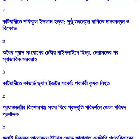
৫
কটিয়াদীতে শফিকুল ইসলাম হত্যা: সুষ্ঠু তদন্তের দাবিতে মানববন্ধন ও
বিক্ষোভ
৬
অবৈধ গ্যাস সংযোগের চেষ্টায় পাইপলাইনে ছিদ্র, মেরামতের পর
স্বাভাবিক সরবরাহ
৭
কটিয়াদীতে কাভার্ড ভ্যান-ট্রাক্টর সংঘর্ষ: পথচারী কৃষক নিহত
৮
প্রধানমন্ত্রীর কিশোরগঞ্জ সফর ঘিরে প্রস্তুতি পরিদর্শনে জেলা পরিষদ
প্রশাসক
৯
জুলাই দিবসের আয়োজনে ইটনায় ক্ষোভ জামায়াত-এনসিপি-গণঅধিকারের