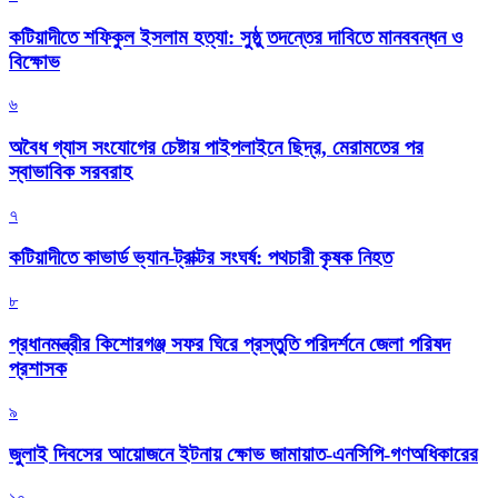
কটিয়াদীতে শফিকুল ইসলাম হত্যা: সুষ্ঠু তদন্তের দাবিতে মানববন্ধন ও
বিক্ষোভ
৬
অবৈধ গ্যাস সংযোগের চেষ্টায় পাইপলাইনে ছিদ্র, মেরামতের পর
স্বাভাবিক সরবরাহ
৭
কটিয়াদীতে কাভার্ড ভ্যান-ট্রাক্টর সংঘর্ষ: পথচারী কৃষক নিহত
৮
প্রধানমন্ত্রীর কিশোরগঞ্জ সফর ঘিরে প্রস্তুতি পরিদর্শনে জেলা পরিষদ
প্রশাসক
৯
জুলাই দিবসের আয়োজনে ইটনায় ক্ষোভ জামায়াত-এনসিপি-গণঅধিকারের
১০