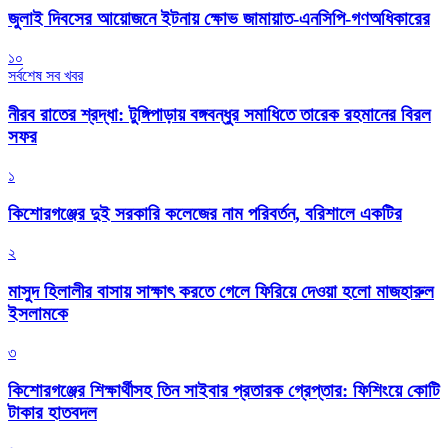
জুলাই দিবসের আয়োজনে ইটনায় ক্ষোভ জামায়াত-এনসিপি-গণঅধিকারের
১০
সর্বশেষ সব খবর
নীরব রাতের শ্রদ্ধা: টুঙ্গিপাড়ায় বঙ্গবন্ধুর সমাধিতে তারেক রহমানের বিরল
সফর
১
কিশোরগঞ্জের দুই সরকারি কলেজের নাম পরিবর্তন, বরিশালে একটির
২
মাসুদ হিলালীর বাসায় সাক্ষাৎ করতে গেলে ফিরিয়ে দেওয়া হলো মাজহারুল
ইসলামকে
৩
কিশোরগঞ্জের শিক্ষার্থীসহ তিন সাইবার প্রতারক গ্রেপ্তার: ফিশিংয়ে কোটি
টাকার হাতবদল