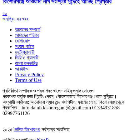
কিশোরগঞ্জে আওয়ামী লীগ সংশ্লিষ্ট সন্দেহে আনিছ গ্রেপ্তার
১০
জনপ্রিয় সব খবর
আমাদের সম্পর্কে
আমাদের পরিবার
যোগাযোগ
সংবাদ পাঠান
ফটোগ্যালারী
ভিডিও গ্যালারী
বাংলা কনভার্টার
আর্কাইভ
Privacy Policy
Terms of Use
প্রতিষ্ঠাতা সম্পাদক ও প্রকাশক: খালেদ সাইফুল্লাহ সোহেল
প্রকাশক কর্তৃক রুমা প্রিন্টিং প্রেস, গৌরঙ্গাবাজার কিশোরগঞ্জ থেকে মুদ্রিত।
অস্থায়ী কার্যালয়: আনোয়ারা ল্যাব এন্ড হসপিটাল, ফার্মের মোড়, কিশোরগঞ্জ থেকে
প্রকাশিত।
info.dainikkishoreganj@gmail.com
01334931858
02997761126
২০২৫
দৈনিক কিশোরগঞ্জ
সর্বস্বত্ব সংরক্ষিত