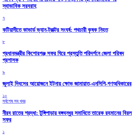
স্বাভাবিক সরবরাহ
৭
কটিয়াদীতে কাভার্ড ভ্যান-ট্রাক্টর সংঘর্ষ: পথচারী কৃষক নিহত
৮
প্রধানমন্ত্রীর কিশোরগঞ্জ সফর ঘিরে প্রস্তুতি পরিদর্শনে জেলা পরিষদ
প্রশাসক
৯
জুলাই দিবসের আয়োজনে ইটনায় ক্ষোভ জামায়াত-এনসিপি-গণঅধিকারের
১০
সর্বশেষ সব খবর
নীরব রাতের শ্রদ্ধা: টুঙ্গিপাড়ায় বঙ্গবন্ধুর সমাধিতে তারেক রহমানের বিরল
সফর
১