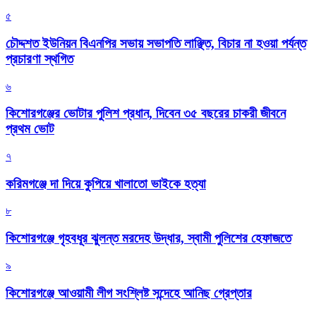
৫
চৌদ্দশত ইউনিয়ন বিএনপির সভায় সভাপতি লাঞ্ছিত, বিচার না হওয়া পর্যন্ত
প্রচারণা স্থগিত
৬
কিশোরগঞ্জের ভোটার পুলিশ প্রধান, দিবেন ৩৫ বছরের চাকরী জীবনে
প্রথম ভোট
৭
করিমগঞ্জে দা দিয়ে কুপিয়ে খালাতো ভাইকে হত্যা
৮
কিশোরগঞ্জে গৃহবধূর ঝুলন্ত মরদেহ উদ্ধার, স্বামী পুলিশের হেফাজতে
৯
কিশোরগঞ্জে আওয়ামী লীগ সংশ্লিষ্ট সন্দেহে আনিছ গ্রেপ্তার