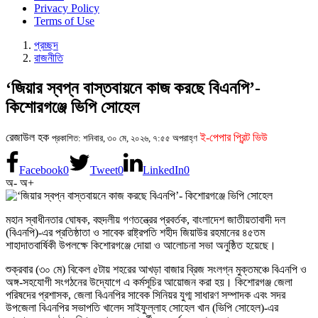
Privacy Policy
Terms of Use
প্রচ্ছদ
রাজনীতি
‘জিয়ার স্বপ্ন বাস্তবায়নে কাজ করছে বিএনপি’-
কিশোরগঞ্জে ভিপি সোহেল
রেজাউল হক
ই-পেপার প্রিন্ট ভিউ
প্রকাশিত: শনিবার, ৩০ মে, ২০২৬, ৭:৫৫ অপরাহ্ণ
Facebook
0
Tweet
0
LinkedIn
0
অ-
অ+
মহান স্বাধীনতার ঘোষক, বহুদলীয় গণতন্ত্রের প্রবর্তক, বাংলাদেশ জাতীয়তাবাদী দল
(বিএনপি)-এর প্রতিষ্ঠাতা ও সাবেক রাষ্ট্রপতি শহীদ জিয়াউর রহমানের ৪৫তম
শাহাদাতবার্ষিকী উপলক্ষে কিশোরগঞ্জে দোয়া ও আলোচনা সভা অনুষ্ঠিত হয়েছে।
শুক্রবার (৩০ মে) বিকেল ৫টায় শহরের আখড়া বাজার ব্রিজ সংলগ্ন মুক্তমঞ্চে বিএনপি ও
অঙ্গ-সহযোগী সংগঠনের উদ্যোগে এ কর্মসূচির আয়োজন করা হয়। কিশোরগঞ্জ জেলা
পরিষদের প্রশাসক, জেলা বিএনপির সাবেক সিনিয়র যুগ্ম সাধারণ সম্পাদক এবং সদর
উপজেলা বিএনপির সভাপতি খালেদ সাইফুল্লাহ সোহেল খান (ভিপি সোহেল)-এর