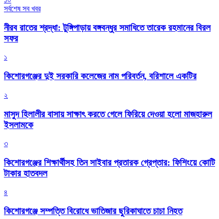
সর্বশেষ সব খবর
নীরব রাতের শ্রদ্ধা: টুঙ্গিপাড়ায় বঙ্গবন্ধুর সমাধিতে তারেক রহমানের বিরল
সফর
১
কিশোরগঞ্জের দুই সরকারি কলেজের নাম পরিবর্তন, বরিশালে একটির
২
মাসুদ হিলালীর বাসায় সাক্ষাৎ করতে গেলে ফিরিয়ে দেওয়া হলো মাজহারুল
ইসলামকে
৩
কিশোরগঞ্জের শিক্ষার্থীসহ তিন সাইবার প্রতারক গ্রেপ্তার: ফিশিংয়ে কোটি
টাকার হাতবদল
৪
কিশোরগঞ্জে সম্পত্তি বিরোধে ভাতিজার ছুরিকাঘাতে চাচা নিহত