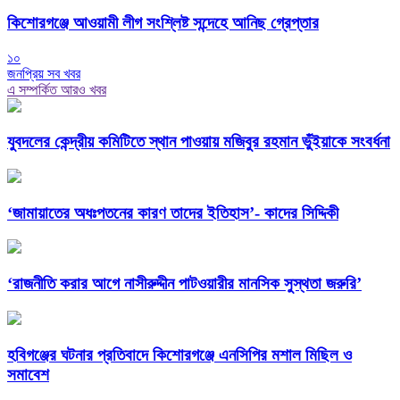
কিশোরগঞ্জে আওয়ামী লীগ সংশ্লিষ্ট সন্দেহে আনিছ গ্রেপ্তার
১০
জনপ্রিয় সব খবর
এ সম্পর্কিত আরও খবর
যুবদলের কেন্দ্রীয় কমিটিতে স্থান পাওয়ায় মজিবুর রহমান ভুঁইয়াকে সংবর্ধনা
‘জামায়াতের অধঃপতনের কারণ তাদের ইতিহাস’- কাদের সিদ্দিকী
‘রাজনীতি করার আগে নাসীরুদ্দীন পাটওয়ারীর মানসিক সুস্থতা জরুরি’
হবিগঞ্জের ঘটনার প্রতিবাদে কিশোরগঞ্জে এনসিপির মশাল মিছিল ও
সমাবেশ