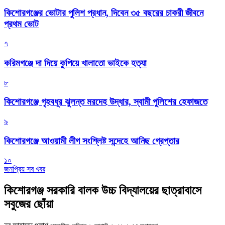
কিশোরগঞ্জের ভোটার পুলিশ প্রধান, দিবেন ৩৫ বছরের চাকরী জীবনে
প্রথম ভোট
৭
করিমগঞ্জে দা দিয়ে কুপিয়ে খালাতো ভাইকে হত্যা
৮
কিশোরগঞ্জে গৃহবধূর ঝুলন্ত মরদেহ উদ্ধার, স্বামী পুলিশের হেফাজতে
৯
কিশোরগঞ্জে আওয়ামী লীগ সংশ্লিষ্ট সন্দেহে আনিছ গ্রেপ্তার
১০
জনপ্রিয় সব খবর
কিশোরগঞ্জ সরকারি বালক উচ্চ বিদ্যালয়ের ছাত্রাবাসে
সবুজের ছোঁয়া