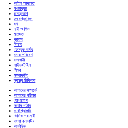
আইন-আদালত
গণমাধ্যম
জনদুর্ভোগ
তথ্যপ্রযুক্তি
ধর্ম
নারী ও শিশু
মতামত
প্রবাস
ফিচার
ফেসবুক কর্নার
বন ও পরিবেশ
রাজধানী
লাইফস্টাইল
শিক্ষা
সম্পাদকীয়
স্বাস্থ্য-চিকিৎসা
আমাদের সম্পর্কে
আমাদের পরিবার
যোগাযোগ
সংবাদ পাঠান
ফটোগ্যালারী
ভিডিও গ্যালারী
বাংলা কনভার্টার
আর্কাইভ