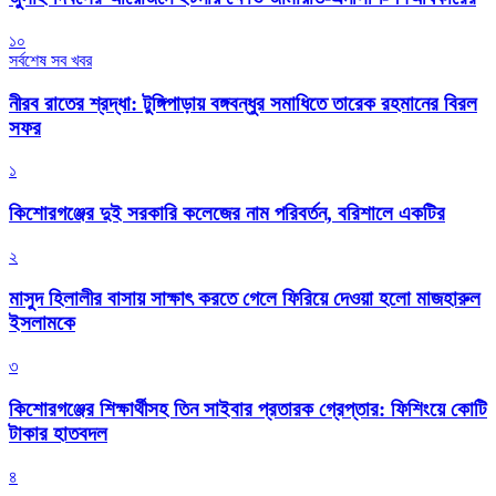
১০
সর্বশেষ সব খবর
নীরব রাতের শ্রদ্ধা: টুঙ্গিপাড়ায় বঙ্গবন্ধুর সমাধিতে তারেক রহমানের বিরল
সফর
১
কিশোরগঞ্জের দুই সরকারি কলেজের নাম পরিবর্তন, বরিশালে একটির
২
মাসুদ হিলালীর বাসায় সাক্ষাৎ করতে গেলে ফিরিয়ে দেওয়া হলো মাজহারুল
ইসলামকে
৩
কিশোরগঞ্জের শিক্ষার্থীসহ তিন সাইবার প্রতারক গ্রেপ্তার: ফিশিংয়ে কোটি
টাকার হাতবদল
৪