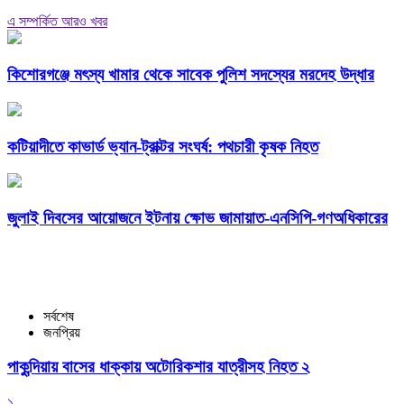
এ সম্পর্কিত আরও খবর
কিশোরগঞ্জে মৎস্য খামার থেকে সাবেক পুলিশ সদস্যের মরদেহ উদ্ধার
কটিয়াদীতে কাভার্ড ভ্যান-ট্রাক্টর সংঘর্ষ: পথচারী কৃষক নিহত
জুলাই দিবসের আয়োজনে ইটনায় ক্ষোভ জামায়াত-এনসিপি-গণঅধিকারের
সর্বশেষ
জনপ্রিয়
পাকুন্দিয়ায় বাসের ধাক্কায় অটোরিকশার যাত্রীসহ নিহত ২
১