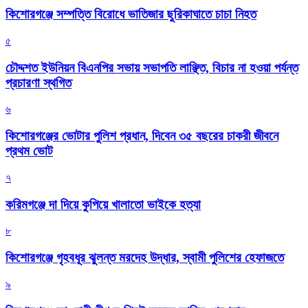
কিশোরগঞ্জে সম্পত্তি বিরোধে ভাতিজার ছুরিকাঘাতে চাচা নিহত
৫
চৌদ্দশত ইউনিয়ন বিএনপির সভায় সভাপতি লাঞ্ছিত, বিচার না হওয়া পর্যন্ত
প্রচারণা স্থগিত
৬
কিশোরগঞ্জের ভোটার পুলিশ প্রধান, দিবেন ৩৫ বছরের চাকরী জীবনে
প্রথম ভোট
৭
করিমগঞ্জে দা দিয়ে কুপিয়ে খালাতো ভাইকে হত্যা
৮
কিশোরগঞ্জে গৃহবধূর ঝুলন্ত মরদেহ উদ্ধার, স্বামী পুলিশের হেফাজতে
৯