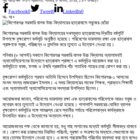
নূর আহাম্মদ পলাশ
প্রকাশিত: শনিবার, ৮ আগস্ট, ২০২৬, ১:৫৭ অপরাহ্ণ
Facebook
0
Tweet
0
LinkedIn
0
অ-
অ+
কিশোরগঞ্জ সরকারি বালক উচ্চ বিদ্যালয়ের দখলমুক্ত ছাত্রাবাসের দ্বিতীয় বর্ষপূর্তি
উপলক্ষে বৃক্ষরোপণ কর্মসূচি অনুষ্ঠিত হয়েছে। পরিবেশের ভারসাম্য রক্ষা এবং ছাত্রাবাস
প্রাঙ্গণকে সবুজ, পরিচ্ছন্ন ও নান্দনিক করে তুলতে এ উদ্যোগ নেওয়া হয়।
শনিবার (৮ আগস্ট) সকালে কিশোরগঞ্জ সরকারি বালক উচ্চ বিদ্যালয় অ্যালামনাই
অ্যাসোসিয়েশনের উদ্যোগে ছাত্রাবাস প্রাঙ্গণে এ কর্মসূচির আয়োজন করা হয়।
কর্মসূচিতে বনজ, ফলজ ও ঔষধি প্রজাতির পাঁচ শতাধিক গাছের চারা রোপণ করা হয়।
বৃক্ষরোপণ কর্মসূচিতে প্রধান অতিথি হিসেবে উপস্থিত ছিলেন কিশোরগঞ্জ-১ আসনের
সংসদ সদস্য মাজহারুল ইসলাম। এ সময় বিদ্যালয়ের সাবেক শিক্ষক, প্রাক্তন শিক্ষার্থী
এবং অ্যালামনাই অ্যাসোসিয়েশনের সদস্যরা উপস্থিত ছিলেন।
আয়োজকরা জানান, পরিবেশের ভারসাম্য রক্ষা এবং ছাত্রাবাসের পরিবেশকে আরও সবুজ ও
মনোরম করে তুলতেই এ উদ্যোগ নেওয়া হয়েছে। পাশাপাশি সরকারের ঘোষিত ব্যাপক
বৃক্ষরোপণ কর্মসূচির সঙ্গে সামঞ্জস্য রেখে স্থানীয় পর্যায়ে পরিবেশবান্ধব কার্যক্রমকে
উৎসাহিত করাও এ উদ্যোগের অন্যতম লক্ষ্য।
আয়োজকদের পক্ষ থেকে জানানো হয়, শুধু গাছ লাগানোর মধ্যেই কর্মসূচি সীমাবদ্ধ থাকবে
না। রোপণ করা চারাগুলোর নিয়মিত পরিচর্যা, সুরক্ষা ও সংরক্ষণের মাধ্যমে সেগুলোকে বড়
করে তোলার উদ্যোগ নেওয়া হবে। এ জন্য প্রয়োজনীয় পরিচর্যার ব্যবস্থা করা হবে বলেও