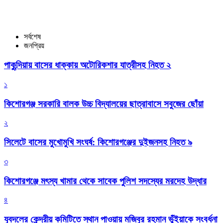
সর্বশেষ
জনপ্রিয়
পাকুন্দিয়ায় বাসের ধাক্কায় অটোরিকশার যাত্রীসহ নিহত ২
১
কিশোরগঞ্জ সরকারি বালক উচ্চ বিদ্যালয়ের ছাত্রাবাসে সবুজের ছোঁয়া
২
সিলেটে বাসের মুখোমুখি সংঘর্ষ: কিশোরগঞ্জের দুইজনসহ নিহত ৯
৩
কিশোরগঞ্জে মৎস্য খামার থেকে সাবেক পুলিশ সদস্যের মরদেহ উদ্ধার
৪
যুবদলের কেন্দ্রীয় কমিটিতে স্থান পাওয়ায় মজিবুর রহমান ভুঁইয়াকে সংবর্ধনা