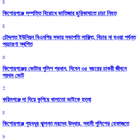
৪
কিশোরগঞ্জে সম্পত্তি বিরোধে ভাতিজার ছুরিকাঘাতে চাচা নিহত
৫
চৌদ্দশত ইউনিয়ন বিএনপির সভায় সভাপতি লাঞ্ছিত, বিচার না হওয়া পর্যন্ত
প্রচারণা স্থগিত
৬
কিশোরগঞ্জের ভোটার পুলিশ প্রধান, দিবেন ৩৫ বছরের চাকরী জীবনে
প্রথম ভোট
৭
করিমগঞ্জে দা দিয়ে কুপিয়ে খালাতো ভাইকে হত্যা
৮
কিশোরগঞ্জে গৃহবধূর ঝুলন্ত মরদেহ উদ্ধার, স্বামী পুলিশের হেফাজতে
৯