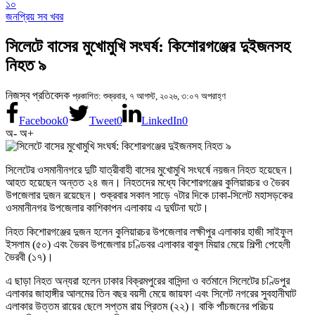
১০
জনপ্রিয় সব খবর
সিলেটে বাসের মুখোমুখি সংঘর্ষ: কিশোরগঞ্জের দুইজনসহ
নিহত ৯
নিজস্ব প্রতিবেদক
প্রকাশিত: শুক্রবার, ৭ আগস্ট, ২০২৬, ৩:০৭ অপরাহ্ণ
Facebook
0
Tweet
0
LinkedIn
0
অ-
অ+
সিলেটের ওসমানীনগরে দুটি যাত্রীবাহী বাসের মুখোমুখি সংঘর্ষে নয়জন নিহত হয়েছেন।
আহত হয়েছেন অন্তত ২৪ জন। নিহতদের মধ্যে কিশোরগঞ্জের কুলিয়ারচর ও ভৈরব
উপজেলার দুজন রয়েছেন। শুক্রবার সকাল সাড়ে ৭টার দিকে ঢাকা-সিলেট মহাসড়কের
ওসমানীনগর উপজেলার কাশিকাপন এলাকায় এ দুর্ঘটনা ঘটে।
নিহত কিশোরগঞ্জের দুজন হলেন কুলিয়ারচর উপজেলার লক্ষীপুর এলাকার হাজী সাইফুল
ইসলাম (৫০) এবং ভৈরব উপজেলার চণ্ডিবর এলাকার বাবুল মিয়ার মেয়ে শিল্পী পেহেলী
ভৈরবী (১৭)।
এ ছাড়া নিহত অন্যরা হলেন ঢাকার বিক্রমপুরের বাসিন্দা ও বর্তমানে সিলেটের চণ্ডিপুর
এলাকার জাহাঙ্গীর আলমের তিন বছর বয়সী মেয়ে জায়ফা এবং সিলেট নগরের সুবহানীঘাট
এলাকার উত্তম রায়ের ছেলে সপ্তম রায় প্রিতম (২২)। বাকি পাঁচজনের পরিচয়