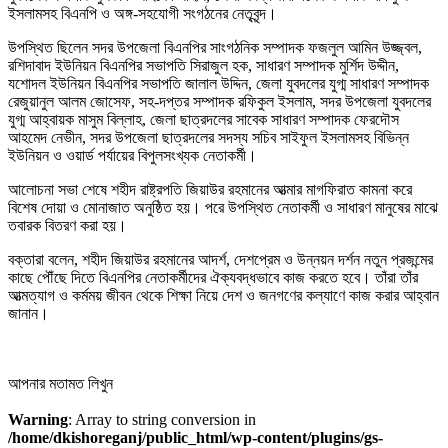
ইসলামসহ বিএনপি ও অঙ্গ-সহযোগী সংগঠনের নেতৃবৃন্দ।
উপস্থিত ছিলেন সদর উপজেলা বিএনপির সাংগঠনিক সম্পাদক ফজলুল আমিন উজ্জ্বল,
রশিদাবাদ ইউনিয়ন বিএনপির সভাপতি সিরাজুল হক, সাধারণ সম্পাদক মুর্শিদ উদ্দীন,
যশোদল ইউনিয়ন বিএনপির সভাপতি জালাল উদ্দিন, জেলা যুবদলের যুগ্ম সাধারণ সম্পাদক
রেজুয়ানুল আলম জোসেফ, সহ-দপ্তর সম্পাদক রফিকুল ইসলাম, সদর উপজেলা যুবদলের
যুগ্ম আহ্বায়ক মাসুম বিল্লাহ, জেলা ছাত্রদলের সাবেক সাধারণ সম্পাদক ফেরদৌস
আহমেদ নেভীন, সদর উপজেলা ছাত্রদলের সদস্য সচিব সাইফুল ইসলামসহ বিভিন্ন
ইউনিয়ন ও ওয়ার্ড পর্যায়ের বিপুলসংখ্যক নেতাকর্মী।
আলোচনা সভা শেষে শহীদ রাষ্ট্রপতি জিয়াউর রহমানের আত্মার মাগফিরাত কামনা করে
বিশেষ দোয়া ও মোনাজাত অনুষ্ঠিত হয়। পরে উপস্থিত নেতাকর্মী ও সাধারণ মানুষের মাঝে
তবারক বিতরণ করা হয়।
বক্তারা বলেন, শহীদ জিয়াউর রহমানের আদর্শ, দেশপ্রেম ও উন্নয়ন দর্শন নতুন প্রজন্মের
কাছে পৌঁছে দিতে বিএনপির নেতাকর্মীদের ঐক্যবদ্ধভাবে কাজ করতে হবে। তাঁরা তাঁর
আত্মত্যাগ ও কর্মময় জীবন থেকে শিক্ষা নিয়ে দেশ ও জনগণের কল্যাণে কাজ করার আহ্বান
জানান।
আপনার মতামত লিখুন
Warning
: Array to string conversion in
/home/dkishoreganj/public_html/wp-content/plugins/gs-