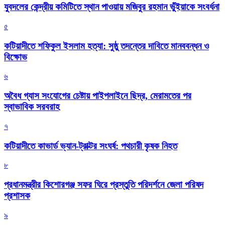
যুবদলের কেন্দ্রীয় কমিটিতে স্থান পাওয়ায় মজিবুর রহমান ভুঁইয়াকে সংবর্ধনা
৫
কটিয়াদীতে শফিকুল ইসলাম হত্যা: সুষ্ঠু তদন্তের দাবিতে মানববন্ধন ও
বিক্ষোভ
৬
অবৈধ গ্যাস সংযোগের চেষ্টায় পাইপলাইনে ছিদ্র, মেরামতের পর
স্বাভাবিক সরবরাহ
৭
কটিয়াদীতে কাভার্ড ভ্যান-ট্রাক্টর সংঘর্ষ: পথচারী কৃষক নিহত
৮
প্রধানমন্ত্রীর কিশোরগঞ্জ সফর ঘিরে প্রস্তুতি পরিদর্শনে জেলা পরিষদ
প্রশাসক
৯