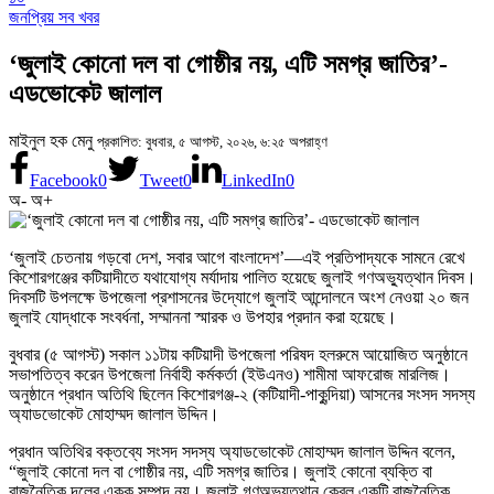
জনপ্রিয় সব খবর
‘জুলাই কোনো দল বা গোষ্ঠীর নয়, এটি সমগ্র জাতির’-
এডভোকেট জালাল
মাইনুল হক মেনু
প্রকাশিত: বুধবার, ৫ আগস্ট, ২০২৬, ৬:২৫ অপরাহ্ণ
Facebook
0
Tweet
0
LinkedIn
0
অ-
অ+
‘জুলাই চেতনায় গড়বো দেশ, সবার আগে বাংলাদেশ’—এই প্রতিপাদ্যকে সামনে রেখে
কিশোরগঞ্জের কটিয়াদীতে যথাযোগ্য মর্যাদায় পালিত হয়েছে জুলাই গণঅভ্যুত্থান দিবস।
দিবসটি উপলক্ষে উপজেলা প্রশাসনের উদ্যোগে জুলাই আন্দোলনে অংশ নেওয়া ২০ জন
জুলাই যোদ্ধাকে সংবর্ধনা, সম্মাননা স্মারক ও উপহার প্রদান করা হয়েছে।
বুধবার (৫ আগস্ট) সকাল ১১টায় কটিয়াদী উপজেলা পরিষদ হলরুমে আয়োজিত অনুষ্ঠানে
সভাপতিত্ব করেন উপজেলা নির্বাহী কর্মকর্তা (ইউএনও) শামীমা আফরোজ মারলিজ।
অনুষ্ঠানে প্রধান অতিথি ছিলেন কিশোরগঞ্জ-২ (কটিয়াদী-পাকুন্দিয়া) আসনের সংসদ সদস্য
অ্যাডভোকেট মোহাম্মদ জালাল উদ্দিন।
প্রধান অতিথির বক্তব্যে সংসদ সদস্য অ্যাডভোকেট মোহাম্মদ জালাল উদ্দিন বলেন,
“জুলাই কোনো দল বা গোষ্ঠীর নয়, এটি সমগ্র জাতির। জুলাই কোনো ব্যক্তি বা
রাজনৈতিক দলের একক সম্পদ নয়। জুলাই গণঅভ্যুত্থান কেবল একটি রাজনৈতিক