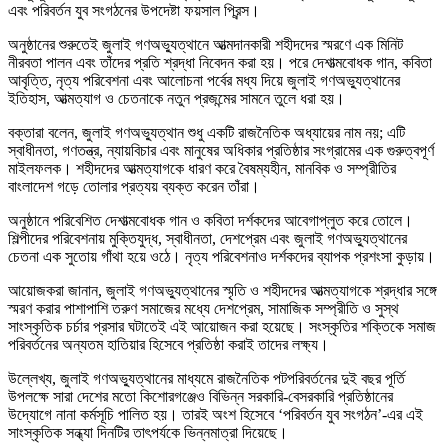
এবং পরিবর্তন যুব সংগঠনের উপদেষ্টা ফয়সাল প্রিন্স।
অনুষ্ঠানের শুরুতেই জুলাই গণঅভ্যুত্থানে আত্মদানকারী শহীদদের স্মরণে এক মিনিট
নীরবতা পালন এবং তাঁদের প্রতি শ্রদ্ধা নিবেদন করা হয়। পরে দেশাত্মবোধক গান, কবিতা
আবৃত্তি, নৃত্য পরিবেশনা এবং আলোচনা পর্বের মধ্য দিয়ে জুলাই গণঅভ্যুত্থানের
ইতিহাস, আত্মত্যাগ ও চেতনাকে নতুন প্রজন্মের সামনে তুলে ধরা হয়।
বক্তারা বলেন, জুলাই গণঅভ্যুত্থান শুধু একটি রাজনৈতিক অধ্যায়ের নাম নয়; এটি
স্বাধীনতা, গণতন্ত্র, ন্যায়বিচার এবং মানুষের অধিকার প্রতিষ্ঠার সংগ্রামের এক গুরুত্বপূর্ণ
মাইলফলক। শহীদদের আত্মত্যাগকে ধারণ করে বৈষম্যহীন, মানবিক ও সম্প্রীতির
বাংলাদেশ গড়ে তোলার প্রত্যয় ব্যক্ত করেন তাঁরা।
অনুষ্ঠানে পরিবেশিত দেশাত্মবোধক গান ও কবিতা দর্শকদের আবেগাপ্লুত করে তোলে।
শিল্পীদের পরিবেশনায় মুক্তিযুদ্ধ, স্বাধীনতা, দেশপ্রেম এবং জুলাই গণঅভ্যুত্থানের
চেতনা এক সুতোয় গাঁথা হয়ে ওঠে। নৃত্য পরিবেশনাও দর্শকদের ব্যাপক প্রশংসা কুড়ায়।
আয়োজকরা জানান, জুলাই গণঅভ্যুত্থানের স্মৃতি ও শহীদদের আত্মত্যাগকে শ্রদ্ধার সঙ্গে
স্মরণ করার পাশাপাশি তরুণ সমাজের মধ্যে দেশপ্রেম, সামাজিক সম্প্রীতি ও সুস্থ
সাংস্কৃতিক চর্চার প্রসার ঘটাতেই এই আয়োজন করা হয়েছে। সংস্কৃতির শক্তিকে সমাজ
পরিবর্তনের অন্যতম হাতিয়ার হিসেবে প্রতিষ্ঠা করাই তাদের লক্ষ্য।
উল্লেখ্য, জুলাই গণঅভ্যুত্থানের মাধ্যমে রাজনৈতিক পটপরিবর্তনের দুই বছর পূর্তি
উপলক্ষে সারা দেশের মতো কিশোরগঞ্জেও বিভিন্ন সরকারি-বেসরকারি প্রতিষ্ঠানের
উদ্যোগে নানা কর্মসূচি পালিত হয়। তারই অংশ হিসেবে ‘পরিবর্তন যুব সংগঠন’-এর এই
সাংস্কৃতিক সন্ধ্যা দিনটির তাৎপর্যকে ভিন্নমাত্রা দিয়েছে।