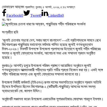
তোফায়েল আহমেদ
প্রকাশিত: বুধবার, ৫ আগস্ট, ২০২৬, ৫:৪২ অপরাহ্ণ
Facebook
0
Tweet
0
LinkedIn
0
অ-
অ+
সংগ্রহীত ছবি
‘জুলাই চেতনায় গড়বো দেশ, সবার আগে বাংলাদেশ’—এই প্রতিপাদ্যকে সামনে রেখে
কিশোরগঞ্জের পাকুন্দিয়ায় যথাযোগ্য মর্যাদায় পালিত হয়েছে জুলাই গণঅভ্যুত্থান
দিবস-২০২৬। দিবসটি উপলক্ষে উপজেলা প্রশাসনের উদ্যোগে জুলাই শহীদ পরিবারের
সদস্য ও জুলাই যোদ্ধাদের সংবর্ধনা, আলোচনা সভা এবং সম্মাননা প্রদান অনুষ্ঠিত
হয়েছে।
বুধবার (৫ আগস্ট) দুপুরে উপজেলা পরিষদ প্রাঙ্গণে আয়োজিত অনুষ্ঠানে জুলাই
গণঅভ্যুত্থানে আত্মদানকারী শহীদদের প্রতি গভীর শ্রদ্ধা নিবেদন করা হয়। একই সঙ্গে
শহীদ পরিবারের সদস্য এবং জুলাই যোদ্ধাদের সম্মাননা জানানো হয়।
উপজেলা নির্বাহী কর্মকর্তা (ইউএনও) রূপম দাসের সভাপতিত্বে অনুষ্ঠানে প্রধান অতিথি
হিসেবে উপস্থিত ছিলেন কিশোরগঞ্জ-২ (কটিয়াদী-পাকুন্দিয়া) আসনের সংসদ সদস্য
অ্যাডভোকেট মো. জালাল উদ্দিন।
অনুষ্ঠানটি সঞ্চালনা করেন উপজেলা একাডেমিক সুপারভাইজার মোহাম্মদ শারফুল ইসলাম।