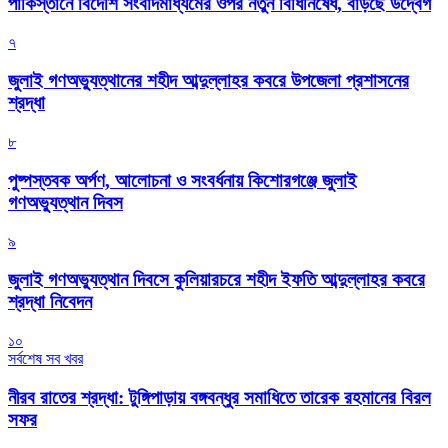
পাকিস্তানে বিদেশি সংবাদমাধ্যমের ওপর নতুন বিধিনিষেধ, বাড়ছে উদ্বেগ
৭
জুলাই গণঅভ্যুত্থানের শহীদ আব্দুল্লাহর কবরে উপজেলা প্রশাসনের
শ্রদ্ধা
৮
পুষ্পস্তবক অর্পণ, আলোচনা ও সংবর্ধনায় কিশোরগঞ্জে জুলাই
গণঅভ্যুত্থান দিবস
৯
জুলাই গণঅভ্যুত্থান দিবসে কুলিয়ারচরে শহীদ ইফতি আব্দুল্লাহর কবরে
শ্রদ্ধা নিবেদন
১০
সর্বশেষ সব খবর
নীরব রাতের শ্রদ্ধা: টুঙ্গিপাড়ায় বঙ্গবন্ধুর সমাধিতে তারেক রহমানের বিরল
সফর