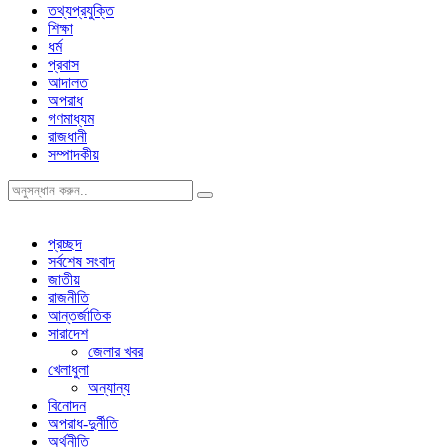
তথ্যপ্রযুক্তি
শিক্ষা
ধর্ম
প্রবাস
আদালত
অপরাধ
গণমাধ্যম
রাজধানী
সম্পাদকীয়
প্রচ্ছদ
সর্বশেষ সংবাদ
জাতীয়
রাজনীতি
আন্তর্জাতিক
সারাদেশ
জেলার খবর
খেলাধুলা
অন্যান্য
বিনোদন
অপরাধ-দুর্নীতি
অর্থনীতি