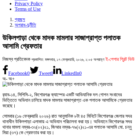
Privacy Policy
Terms of Use
প্রচ্ছদ
অপরাধ-দুর্নীতি
উকিলপাড়া থেকে মাদক মামলার সাজাপ্রাপ্ত পলাতক
আসামি গ্রেফতার
নিজস্ব প্রতিবেদক
ই-পেপার প্রিন্ট ভিউ
প্রকাশিত: মঙ্গলবার, ১৭ ফেব্রুয়ারি, ২০২৬, ২:০৫ অপরাহ্ণ
Facebook
0
Tweet
0
LinkedIn
0
অ-
অ+
র‌্যাব-১৪, সিপিসি-২, কিশোরগঞ্জ ক্যাম্পের একটি আভিযানিক দল গোপন সংবাদের
ভিত্তিতে অভিযান চালিয়ে মাদক মামলার সাজাপ্রাপ্ত এক পলাতক আসামিকে গ্রেফতার
করেছে।
সোমবার (১৬ ফেব্রুয়ারি ২০২৬) রাত আনুমানিক ৮টা ৪৫ মিনিটে কিশোরগঞ্জ জেলার সদর
থানাধীন উকিলপাড়া এলাকায় এ অভিযান পরিচালনা করা হয়। অভিযানে কিশোরগঞ্জ সদর
থানার মামলা নম্বর-৩২(০২)২১, জিআর নম্বর-৭৯(২)২১-এর পলাতক আসামি মো. চন্নু
মিয়া (৩৭) কে গ্রেফতার করা হয়।