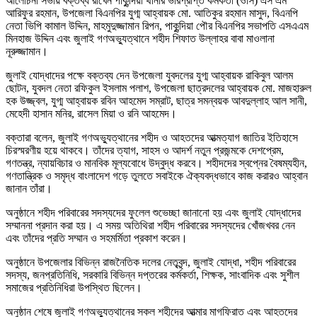
আলোচনা সভায় বক্তব্য রাখেন পাকুন্দিয়া থানার ভারপ্রাপ্ত কর্মকর্তা (ওসি) এস এম
আরিফুর রহমান, উপজেলা বিএনপির যুগ্ম আহ্বায়ক মো. আতিকুর রহমান মাসুদ, বিএনপি
নেতা ভিপি কামাল উদ্দিন, মাহমুদুজ্জামান রিপন, পাকুন্দিয়া পৌর বিএনপির সভাপতি এসএএম
মিনহাজ উদ্দিন এবং জুলাই গণঅভ্যুত্থানে শহীদ শিফাত উল্লাহর বাবা মাওলানা
নূরুজ্জামান।
জুলাই যোদ্ধাদের পক্ষে বক্তব্য দেন উপজেলা যুবদলের যুগ্ম আহ্বায়ক রাকিবুল আলম
ছোটন, যুবদল নেতা রফিকুল ইসলাম পলাশ, উপজেলা ছাত্রদলের আহ্বায়ক মো. মাজহারুল
হক উজ্জ্বল, যুগ্ম আহ্বায়ক রবিন আহমেদ সম্রাট, ছাত্র সমন্বয়ক আবদুল্লাহ আল সানী,
মেহেদী হাসান মনির, রাসেল মিয়া ও রনি আহমেদ।
বক্তারা বলেন, জুলাই গণঅভ্যুত্থানের শহীদ ও আহতদের আত্মত্যাগ জাতির ইতিহাসে
চিরস্মরণীয় হয়ে থাকবে। তাঁদের ত্যাগ, সাহস ও আদর্শ নতুন প্রজন্মকে দেশপ্রেম,
গণতন্ত্র, ন্যায়বিচার ও মানবিক মূল্যবোধে উদ্বুদ্ধ করবে। শহীদদের স্বপ্নের বৈষম্যহীন,
গণতান্ত্রিক ও সমৃদ্ধ বাংলাদেশ গড়ে তুলতে সবাইকে ঐক্যবদ্ধভাবে কাজ করারও আহ্বান
জানান তাঁরা।
অনুষ্ঠানে শহীদ পরিবারের সদস্যদের ফুলেল শুভেচ্ছা জানানো হয় এবং জুলাই যোদ্ধাদের
সম্মাননা প্রদান করা হয়। এ সময় অতিথিরা শহীদ পরিবারের সদস্যদের খোঁজখবর নেন
এবং তাঁদের প্রতি সম্মান ও সহমর্মিতা প্রকাশ করেন।
অনুষ্ঠানে উপজেলার বিভিন্ন রাজনৈতিক দলের নেতৃবৃন্দ, জুলাই যোদ্ধা, শহীদ পরিবারের
সদস্য, জনপ্রতিনিধি, সরকারি বিভিন্ন দপ্তরের কর্মকর্তা, শিক্ষক, সাংবাদিক এবং সুশীল
সমাজের প্রতিনিধিরা উপস্থিত ছিলেন।
অনুষ্ঠান শেষে জুলাই গণঅভ্যুত্থানের সকল শহীদের আত্মার মাগফিরাত এবং আহতদের