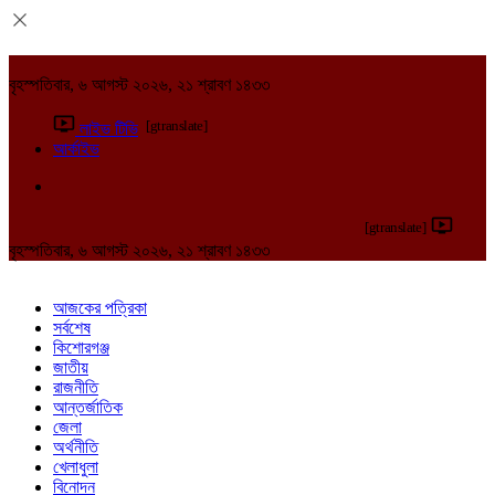
বৃহস্পতিবার, ৬ আগস্ট ২০২৬, ২১ শ্রাবণ ১৪৩৩
[gtranslate]
লাইভ টিভি
আর্কাইভ
[gtranslate]
বৃহস্পতিবার, ৬ আগস্ট ২০২৬, ২১ শ্রাবণ ১৪৩৩
আজকের পত্রিকা
সর্বশেষ
কিশোরগঞ্জ
জাতীয়
রাজনীতি
আন্তর্জাতিক
জেলা
অর্থনীতি
খেলাধুলা
বিনোদন