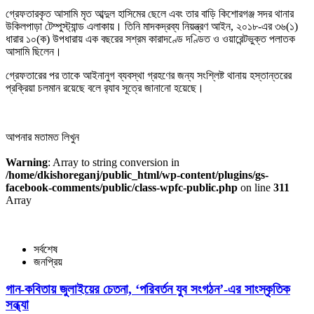
গ্রেফতারকৃত আসামি মৃত আব্দুল হাসিমের ছেলে এবং তার বাড়ি কিশোরগঞ্জ সদর থানার
উকিলপাড়া টেম্পুস্ট্যান্ড এলাকায়। তিনি মাদকদ্রব্য নিয়ন্ত্রণ আইন, ২০১৮-এর ৩৬(১)
ধারার ১০(ক) উপধারায় এক বছরের সশ্রম কারাদণ্ডে দণ্ডিত ও ওয়ারেন্টভুক্ত পলাতক
আসামি ছিলেন।
গ্রেফতারের পর তাকে আইনানুগ ব্যবস্থা গ্রহণের জন্য সংশ্লিষ্ট থানায় হস্তান্তরের
প্রক্রিয়া চলমান রয়েছে বলে র‌্যাব সূত্রে জানানো হয়েছে।
আপনার মতামত লিখুন
Warning
: Array to string conversion in
/home/dkishoreganj/public_html/wp-content/plugins/gs-
facebook-comments/public/class-wpfc-public.php
on line
311
Array
সর্বশেষ
জনপ্রিয়
গান-কবিতায় জুলাইয়ের চেতনা, ‘পরিবর্তন যুব সংগঠন’-এর সাংস্কৃতিক
সন্ধ্যা