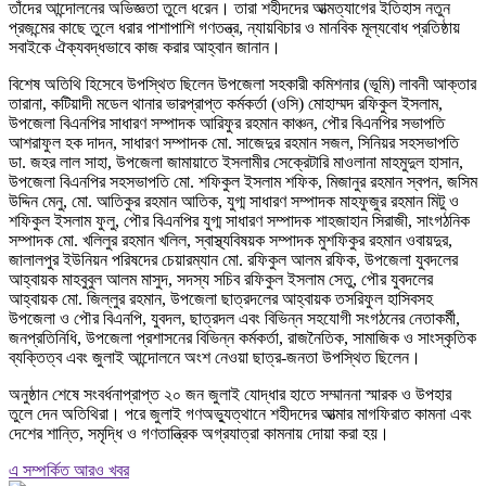
তাঁদের আন্দোলনের অভিজ্ঞতা তুলে ধরেন। তারা শহীদদের আত্মত্যাগের ইতিহাস নতুন
প্রজন্মের কাছে তুলে ধরার পাশাপাশি গণতন্ত্র, ন্যায়বিচার ও মানবিক মূল্যবোধ প্রতিষ্ঠায়
সবাইকে ঐক্যবদ্ধভাবে কাজ করার আহ্বান জানান।
বিশেষ অতিথি হিসেবে উপস্থিত ছিলেন উপজেলা সহকারী কমিশনার (ভূমি) লাবনী আক্তার
তারানা, কটিয়াদী মডেল থানার ভারপ্রাপ্ত কর্মকর্তা (ওসি) মোহাম্মদ রফিকুল ইসলাম,
উপজেলা বিএনপির সাধারণ সম্পাদক আরিফুর রহমান কাঞ্চন, পৌর বিএনপির সভাপতি
আশরাফুল হক দাদন, সাধারণ সম্পাদক মো. সাজেদুর রহমান সজল, সিনিয়র সহসভাপতি
ডা. জহর লাল সাহা, উপজেলা জামায়াতে ইসলামীর সেক্রেটারি মাওলানা মাহমুদুল হাসান,
উপজেলা বিএনপির সহসভাপতি মো. শফিকুল ইসলাম শফিক, মিজানুর রহমান স্বপন, জসিম
উদ্দিন মেনু, মো. আতিকুর রহমান আতিক, যুগ্ম সাধারণ সম্পাদক মাহফুজুর রহমান মিটু ও
শফিকুল ইসলাম ফুলু, পৌর বিএনপির যুগ্ম সাধারণ সম্পাদক শাহজাহান সিরাজী, সাংগঠনিক
সম্পাদক মো. খলিলুর রহমান খলিল, স্বাস্থ্যবিষয়ক সম্পাদক মুশফিকুর রহমান ওবায়দুর,
জালালপুর ইউনিয়ন পরিষদের চেয়ারম্যান মো. রফিকুল আলম রফিক, উপজেলা যুবদলের
আহ্বায়ক মাহবুবুল আলম মাসুদ, সদস্য সচিব রফিকুল ইসলাম সেতু, পৌর যুবদলের
আহ্বায়ক মো. জিল্লুর রহমান, উপজেলা ছাত্রদলের আহ্বায়ক তসরিফুল হাসিবসহ
উপজেলা ও পৌর বিএনপি, যুবদল, ছাত্রদল এবং বিভিন্ন সহযোগী সংগঠনের নেতাকর্মী,
জনপ্রতিনিধি, উপজেলা প্রশাসনের বিভিন্ন কর্মকর্তা, রাজনৈতিক, সামাজিক ও সাংস্কৃতিক
ব্যক্তিত্ব এবং জুলাই আন্দোলনে অংশ নেওয়া ছাত্র-জনতা উপস্থিত ছিলেন।
অনুষ্ঠান শেষে সংবর্ধনাপ্রাপ্ত ২০ জন জুলাই যোদ্ধার হাতে সম্মাননা স্মারক ও উপহার
তুলে দেন অতিথিরা। পরে জুলাই গণঅভ্যুত্থানে শহীদদের আত্মার মাগফিরাত কামনা এবং
দেশের শান্তি, সমৃদ্ধি ও গণতান্ত্রিক অগ্রযাত্রা কামনায় দোয়া করা হয়।
এ সম্পর্কিত আরও খবর