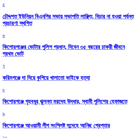
৫
চৌদ্দশত ইউনিয়ন বিএনপির সভায় সভাপতি লাঞ্ছিত, বিচার না হওয়া পর্যন্ত
প্রচারণা স্থগিত
৬
কিশোরগঞ্জের ভোটার পুলিশ প্রধান, দিবেন ৩৫ বছরের চাকরী জীবনে
প্রথম ভোট
৭
করিমগঞ্জে দা দিয়ে কুপিয়ে খালাতো ভাইকে হত্যা
৮
কিশোরগঞ্জে গৃহবধূর ঝুলন্ত মরদেহ উদ্ধার, স্বামী পুলিশের হেফাজতে
৯
কিশোরগঞ্জে আওয়ামী লীগ সংশ্লিষ্ট সন্দেহে আনিছ গ্রেপ্তার
১০