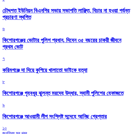
চৌদ্দশত ইউনিয়ন বিএনপির সভায় সভাপতি লাঞ্ছিত, বিচার না হওয়া পর্যন্ত
প্রচারণা স্থগিত
৬
কিশোরগঞ্জের ভোটার পুলিশ প্রধান, দিবেন ৩৫ বছরের চাকরী জীবনে
প্রথম ভোট
৭
করিমগঞ্জে দা দিয়ে কুপিয়ে খালাতো ভাইকে হত্যা
৮
কিশোরগঞ্জে গৃহবধূর ঝুলন্ত মরদেহ উদ্ধার, স্বামী পুলিশের হেফাজতে
৯
কিশোরগঞ্জে আওয়ামী লীগ সংশ্লিষ্ট সন্দেহে আনিছ গ্রেপ্তার
১০
জনপ্রিয় সব খবর