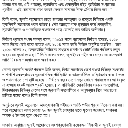
ঘটনার নাম নয়; এটি গণতন্ত্র, ন্যায়বিচার এবং বৈষম্যহীন রাষ্ট্র প্রতিষ্ঠার সংগ্রামের
প্রতীক। এই চেতনাকে ধারণ করেই দেশকে সামনের দিকে এগিয়ে নিতে হবে।”
তিনি বলেন, জুলাই আন্দোলনে ছাত্র-জনতার আত্মত্যাগ ও রক্তের বিনিময়ে একটি
ফ্যাসিবাদী সরকারের পতন ঘটেছে। সেই আত্মত্যাগকে মূল্যায়ন করে বৈষম্যহীন,
ন্যায়ভিত্তিক ও গণতান্ত্রিক বাংলাদেশ গড়ে তোলাই হবে জাতির অঙ্গীকার।
নির্বাচন প্রসঙ্গে সংসদ সদস্য বলেন, “২০১৪ সালে প্রহসনের নির্বাচন হয়েছে, ২০১৮
সালে দিনের ভোট রাতে হয়েছে এবং ২০২৪ সালে ডামি নির্বাচন অনুষ্ঠিত হয়েছিল। তবে
২০২৬ সালের ১২ ফেব্রুয়ারির নির্বাচনের মাধ্যমে জনগণের ভোটাধিকার প্রতিষ্ঠার নতুন
অধ্যায়ের সূচনা হয়েছে।” তিনি আরও বলেন, জুলাইয়ের শহীদ ও যোদ্ধাদের আত্মত্যাগ
জাতি চিরকাল শ্রদ্ধার সঙ্গে স্মরণ করবে।
দেশের জ্বালানি সংকট প্রসঙ্গে তিনি বলেন, বিগত সরকারের রেখে যাওয়া বিভিন্ন সংকটের
পাশাপাশি মধ্যপ্রাচ্যের ভূরাজনৈতিক পরিস্থিতি ও আন্তর্জাতিক অস্থিরতার কারণে তেল
ও গ্যাস খাতে চাপ সৃষ্টি হয়েছে। দীর্ঘ ১৭ বছরে দেশে নতুন কোনো গ্যাসক্ষেত্র আবিষ্কৃত
না হওয়ায় সংকট আরও প্রকট হয়েছে। এ পরিস্থিতি মোকাবিলায় সরকার মালয়েশিয়া,
মিয়ানমারসহ বিভিন্ন দেশের সঙ্গে জ্বালানি সহযোগিতা ও অনুসন্ধান নিয়ে আলোচনা
চালিয়ে যাচ্ছে বলেও তিনি জানান।
অনুষ্ঠানে জুলাই আন্দোলনে আত্মত্যাগকারী শহীদদের প্রতি গভীর শ্রদ্ধা নিবেদন করা হয়।
পরে আন্দোলনে অংশ নেওয়া ২০ জন জুলাই যোদ্ধার হাতে ফুলেল শুভেচ্ছা, সম্মাননা
স্মারক ও উপহার তুলে দেওয়া হয়।
সংবর্ধনা অনুষ্ঠানে জুলাই আন্দোলনে অংশগ্রহণকারী কয়েকজন শিক্ষার্থী ও জুলাই যোদ্ধা