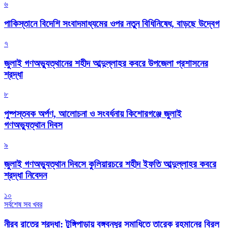
৬
পাকিস্তানে বিদেশি সংবাদমাধ্যমের ওপর নতুন বিধিনিষেধ, বাড়ছে উদ্বেগ
৭
জুলাই গণঅভ্যুত্থানের শহীদ আব্দুল্লাহর কবরে উপজেলা প্রশাসনের
শ্রদ্ধা
৮
পুষ্পস্তবক অর্পণ, আলোচনা ও সংবর্ধনায় কিশোরগঞ্জে জুলাই
গণঅভ্যুত্থান দিবস
৯
জুলাই গণঅভ্যুত্থান দিবসে কুলিয়ারচরে শহীদ ইফতি আব্দুল্লাহর কবরে
শ্রদ্ধা নিবেদন
১০
সর্বশেষ সব খবর
নীরব রাতের শ্রদ্ধা: টুঙ্গিপাড়ায় বঙ্গবন্ধুর সমাধিতে তারেক রহমানের বিরল