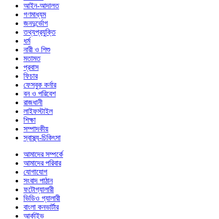
আইন-আদালত
গণমাধ্যম
জনদুর্ভোগ
তথ্যপ্রযুক্তি
ধর্ম
নারী ও শিশু
মতামত
প্রবাস
ফিচার
ফেসবুক কর্নার
বন ও পরিবেশ
রাজধানী
লাইফস্টাইল
শিক্ষা
সম্পাদকীয়
স্বাস্থ্য-চিকিৎসা
আমাদের সম্পর্কে
আমাদের পরিবার
যোগাযোগ
সংবাদ পাঠান
ফটোগ্যালারী
ভিডিও গ্যালারী
বাংলা কনভার্টার
আর্কাইভ