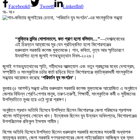
Facebook
0
Tweet
0
LinkedIn
0
অ-
অ+
“মুক্তির মন্দির সোপানতলে, কত প্রাণ হলো বলিদান…”
—দেশাত্মবোধের
এই চিরন্তন আহ্বানের সুর যেন প্রতিধ্বনিত হলো কিশোরগঞ্জের
গুরুদয়াল সরকারি কলেজ মুক্তমঞ্চে। গান, কবিতা, নৃত্য আর স্মৃতিচারণে
উদযাপিত হলো জুলাই গণঅভ্যুত্থান দিবস-২০২৬।
জুলাই গণঅভ্যুত্থানের স্মৃতি, শহীদদের আত্মত্যাগ এবং নতুন প্রজন্মের মধ্যে দেশপ্রেম,
সম্প্রীতি ও সাংস্কৃতিক চর্চার বার্তা ছড়িয়ে দিতে কিশোরগঞ্জে ব্যতিক্রমধর্মী সাংস্কৃতিক
সন্ধ্যার আয়োজন করেছে
‘পরিবর্তন যুব সংগঠন’
।
বুধবার (৫ আগস্ট) সন্ধ্যা ৬টায় গুরুদয়াল সরকারি কলেজ মুক্তমঞ্চে আয়োজিত এ অনুষ্ঠানে
জেলার বিভিন্ন শ্রেণি-পেশার মানুষ, তরুণ-তরুণী, শিক্ষার্থী, সাংস্কৃতিক কর্মী ও সুধীজনের
উপস্থিতিতে মুখর হয়ে ওঠে পুরো প্রাঙ্গণ।
অনুষ্ঠানে প্রধান অতিথি হিসেবে উপস্থিত ছিলেন কিশোরগঞ্জ জেলা পরিষদের প্রশাসক
খালেদ সাইফুল্লাহ সোহেল খান। উদ্বোধক ছিলেন যুব উন্নয়ন অধিদপ্তর, কিশোরগঞ্জের
উপপরিচালক রফিকুল ইসলাম শামীম।
বিশেষ অতিথি হিসেবে উপস্থিত ছিলেন গুরুদয়াল সরকারি কলেজের সহকারী অধ্যাপক
মাহফুজুর রহমান, জেলা সরকারি গণগ্রন্থাগারের জেলা লাইব্রেরিয়ান আজিজুল হক সুমন