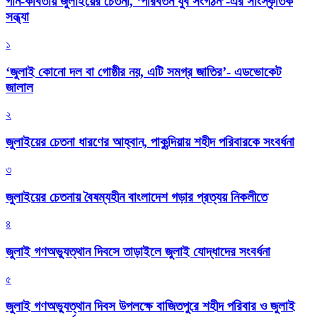
গান-কবিতায় জুলাইয়ের চেতনা, ‘পরিবর্তন যুব সংগঠন’-এর সাংস্কৃতিক
সন্ধ্যা
১
‘জুলাই কোনো দল বা গোষ্ঠীর নয়, এটি সমগ্র জাতির’- এডভোকেট
জালাল
২
জুলাইয়ের চেতনা ধারণের আহ্বান, পাকুন্দিয়ায় শহীদ পরিবারকে সংবর্ধনা
৩
জুলাইয়ের চেতনায় বৈষম্যহীন বাংলাদেশ গড়ার প্রত্যয় নিকলীতে
৪
জুলাই গণঅভ্যুত্থান দিবসে তাড়াইলে জুলাই যোদ্ধাদের সংবর্ধনা
৫
জুলাই গণঅভ্যুত্থান দিবস উপলক্ষে বাজিতপুরে শহীদ পরিবার ও জুলাই