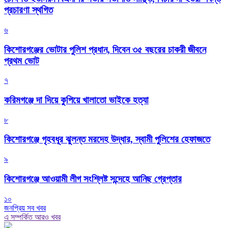
প্রচারণা স্থগিত
৬
কিশোরগঞ্জের ভোটার পুলিশ প্রধান, দিবেন ৩৫ বছরের চাকরী জীবনে
প্রথম ভোট
৭
করিমগঞ্জে দা দিয়ে কুপিয়ে খালাতো ভাইকে হত্যা
৮
কিশোরগঞ্জে গৃহবধূর ঝুলন্ত মরদেহ উদ্ধার, স্বামী পুলিশের হেফাজতে
৯
কিশোরগঞ্জে আওয়ামী লীগ সংশ্লিষ্ট সন্দেহে আনিছ গ্রেপ্তার
১০
জনপ্রিয় সব খবর
এ সম্পর্কিত আরও খবর