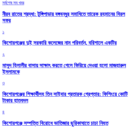
সর্বশেষ সব খবর
নীরব রাতের শ্রদ্ধা: টুঙ্গিপাড়ায় বঙ্গবন্ধুর সমাধিতে তারেক রহমানের বিরল
সফর
১
কিশোরগঞ্জের দুই সরকারি কলেজের নাম পরিবর্তন, বরিশালে একটির
২
মাসুদ হিলালীর বাসায় সাক্ষাৎ করতে গেলে ফিরিয়ে দেওয়া হলো মাজহারুল
ইসলামকে
৩
কিশোরগঞ্জের শিক্ষার্থীসহ তিন সাইবার প্রতারক গ্রেপ্তার: ফিশিংয়ে কোটি
টাকার হাতবদল
৪
কিশোরগঞ্জে সম্পত্তি বিরোধে ভাতিজার ছুরিকাঘাতে চাচা নিহত