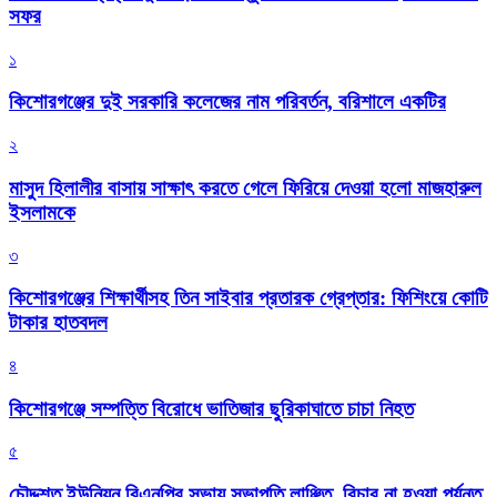
সফর
১
কিশোরগঞ্জের দুই সরকারি কলেজের নাম পরিবর্তন, বরিশালে একটির
২
মাসুদ হিলালীর বাসায় সাক্ষাৎ করতে গেলে ফিরিয়ে দেওয়া হলো মাজহারুল
ইসলামকে
৩
কিশোরগঞ্জের শিক্ষার্থীসহ তিন সাইবার প্রতারক গ্রেপ্তার: ফিশিংয়ে কোটি
টাকার হাতবদল
৪
কিশোরগঞ্জে সম্পত্তি বিরোধে ভাতিজার ছুরিকাঘাতে চাচা নিহত
৫
চৌদ্দশত ইউনিয়ন বিএনপির সভায় সভাপতি লাঞ্ছিত, বিচার না হওয়া পর্যন্ত