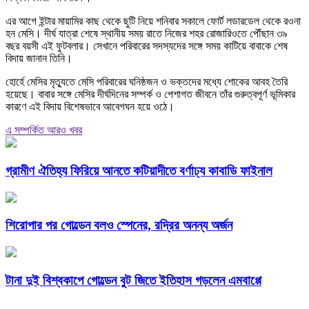
এর আগে ইন্টার মায়ামির কাছ থেকে ছুটি নিয়ে শনিবার সকালে ফোর্ট লডারডেল থেকে রওনা
হন মেসি। দীর্ঘ যাত্রা শেষে স্থানীয় সময় রাতে নিজের শহর রোজারিওতে পৌঁছান ৩৯
বছর বয়সী এই ফুটবলার। সেখানে পরিবারের সদস্যদের সঙ্গে সময় কাটিয়ে বাবাকে শেষ
বিদায় জানান তিনি।
হোর্হে মেসির মৃত্যুতে মেসি পরিবারের ঘনিষ্ঠজন ও ভক্তদের মধ্যে শোকের আবহ তৈরি
হয়েছে। বাবার সঙ্গে মেসির দীর্ঘদিনের সম্পর্ক ও পেশাগত জীবনে তাঁর গুরুত্বপূর্ণ ভূমিকার
কারণে এই বিদায় বিশেষভাবে আবেগঘন হয়ে ওঠে।
এ সম্পর্কিত আরও খবর
গ্রামীণ ঐতিহ্য ফিরিয়ে আনতে কটিয়াদীতে বর্ণাঢ্য কাবাডি ফাইনাল
শিরোপার পর গোল্ডেন বলও স্পেনের, রদ্রির অনন্য অর্জন
টানা দুই বিশ্বকাপে গোল্ডেন বুট জিতে ইতিহাস গড়লেন এমবাপ্পে