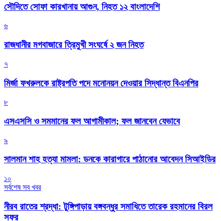
সৌদিতে সোফা কারখানায় আগুন, নিহত ১২ বাংলাদেশি
৬
রাজধানীর মগবাজারে ত্রিমুখী সংঘর্ষে ২ জন নিহত
৭
মির্জা ফখরুলকে রাষ্ট্রপতি পদে মনোনয়ন দেওয়ার সিদ্ধান্ত বিএনপির
৮
এসএসসি ও সমমানের ফল আগামীকাল; ফল জানবেন যেভাবে
৯
সালমান শাহ হত্যা মামলা: ডনকে কারাগারে পাঠানোর আবেদন সিআইডির
১০
সর্বশেষ সব খবর
নীরব রাতের শ্রদ্ধা: টুঙ্গিপাড়ায় বঙ্গবন্ধুর সমাধিতে তারেক রহমানের বিরল
সফর