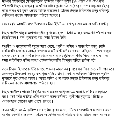
মাগুরার মহম্মদপুরে মোটরসাইকেল দুর্ঘটনায় প্রদীপ কুমার (১৯) নামে এক এসএসসি
পরীক্ষার্থী নিহত হয়েছেন। এ ঘটনায় সজিব কুমার মণ্ডল (১৯) ও সাগর মজুমদার (২০)
নামে আরও দুই যুবক গুরুতর আহত হয়েছেন। তাদের উন্নত চিকিৎসার জন্য ফরিদপুর
মেডিকেল কলেজ হাসপাতালে পাঠানো হয়েছে।
রোববার (৯ আগস্ট) রাতে উপজেলার দীঘা ইউনিয়নের খাজুরা এলাকায় এ দুর্ঘটনা ঘটে।
নিহত প্রদীপ খাজুরা এলাকার পূর্বাস কুমারের ছেলে। তিনি এ বছর এসএসসি পরীক্ষায় অংশ
নিয়েছিলেন। ফল প্রকাশের অপেক্ষায় ছিলেন তিনি।
স্থানীয় ও প্রত্যক্ষদর্শী সূত্রে জানা গেছে, প্রদীপ, সজিব ও সাগর তিন বন্ধু একটি
মোটরসাইকেলে করে নাগড়া বাজারের একটি ফটোকপির দোকানে যাচ্ছিলেন। পথে খাজুরা
এলাকায় পৌঁছালে বিপরীত দিক থেকে আসা একটি ট্রাককে সাইড দিতে যান তারা। এ
সময় অতিরিক্ত গতির কারণে মোটরসাইকেলটির নিয়ন্ত্রণ হারিয়ে দুর্ঘটনা ঘটে।
এতে তিনজনই সড়কে ছিটকে পড়ে গুরুতর আহত হন। পরে স্থানীয়রা তাদের উদ্ধার করে
মহম্মদপুর উপজেলা স্বাস্থ্য কমপ্লেক্সে নিয়ে যান। সেখানে কর্তব্যরত চিকিৎসক প্রদীপ
কুমারকে মৃত ঘোষণা করেন। আহত সজিব ও সাগরকে উন্নত চিকিৎসার জন্য ফরিদপুর
মেডিকেল কলেজ হাসপাতালে পাঠানো হয়।
নিহত প্রদীপের পরিবার কিছুদিন আগে ভয়াবহ অগ্নিকাণ্ডে ঘরবাড়ি হারিয়ে সর্বস্বান্ত
হয়। সেই ক্ষতি কাটিয়ে ওঠার আগেই সড়ক দুর্ঘটনায় প্রদীপের মৃত্যুতে পরিবার ও
এলাকাজুড়ে শোকের ছায়া নেমে এসেছে।
কান্নাজড়িত কণ্ঠে প্রদীপের বাবা পূর্বাস কুমার বলেন, ‘নিজের রেজাল্টের খবর জানার আগে
আমার ছেলেটা চলে গেল। মাত্র কয়েকদিন আগে আমার বাড়িতে আগুন লেগে সব পুড়ে