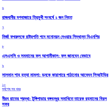
৬
রাজধানীর মগবাজারে ত্রিমুখী সংঘর্ষে ২ জন নিহত
৭
মির্জা ফখরুলকে রাষ্ট্রপতি পদে মনোনয়ন দেওয়ার সিদ্ধান্ত বিএনপির
৮
এসএসসি ও সমমানের ফল আগামীকাল; ফল জানবেন যেভাবে
৯
সালমান শাহ হত্যা মামলা: ডনকে কারাগারে পাঠানোর আবেদন সিআইডির
১০
সর্বশেষ সব খবর
নীরব রাতের শ্রদ্ধা: টুঙ্গিপাড়ায় বঙ্গবন্ধুর সমাধিতে তারেক রহমানের বিরল
সফর