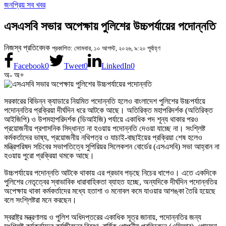
জনপ্রিয় সব খবর
এসএসবি সভার অপেক্ষায় পুলিশের উচ্চপর্যায়ের পদোন্নতি
নিজস্ব প্রতিবেদক
প্রকাশিত: সোমবার, ১০ আগস্ট, ২০২৬, ৯:২০ পূর্বাহ্ণ
Facebook
0
Tweet
0
LinkedIn
0
অ-
অ+
সরকারের বিভিন্ন ক্যাডারে নিয়মিত পদোন্নতি হলেও বাংলাদেশ পুলিশের উচ্চপর্যায়ে
পদোন্নতির প্রক্রিয়া দীর্ঘদিন ধরে আটকে আছে। অতিরিক্ত মহাপরিদর্শক (অতিরিক্ত
আইজিপি) ও উপমহাপরিদর্শক (ডিআইজি) পর্যায়ে একাধিক পদ শূন্য থাকার পরও
প্রয়োজনীয় প্রশাসনিক সিদ্ধান্ত না হওয়ায় পদোন্নতি দেওয়া যাচ্ছে না। সংশ্লিষ্ট
কর্মকর্তাদের ভাষ্য, প্রয়োজনীয় নথিপত্র ও যাচাই-বাছাইয়ের প্রক্রিয়া শেষ হলেও
মন্ত্রিপরিষদ সচিবের সভাপতিত্বে সুপিরিয়র সিলেকশন বোর্ডের (এসএসবি) সভা আহ্বান না
হওয়ায় পুরো প্রক্রিয়া থমকে আছে।
উচ্চপর্যায়ের পদোন্নতি আটকে থাকায় এর প্রভাব পড়ছে নিচের ধাপেও। এতে একদিকে
পুলিশের নেতৃত্বের স্বাভাবিক ধারাবাহিকতা ব্যাহত হচ্ছে, অন্যদিকে দীর্ঘদিন পদোন্নতির
অপেক্ষায় থাকা কর্মকর্তাদের মধ্যে হতাশা ও মনোবল কমে যাওয়ার আশঙ্কা তৈরি হয়েছে
বলে সংশ্লিষ্টরা মনে করছেন।
স্বরাষ্ট্র মন্ত্রণালয় ও পুলিশ অধিদপ্তরের একাধিক সূত্র জানায়, পদোন্নতির জন্য