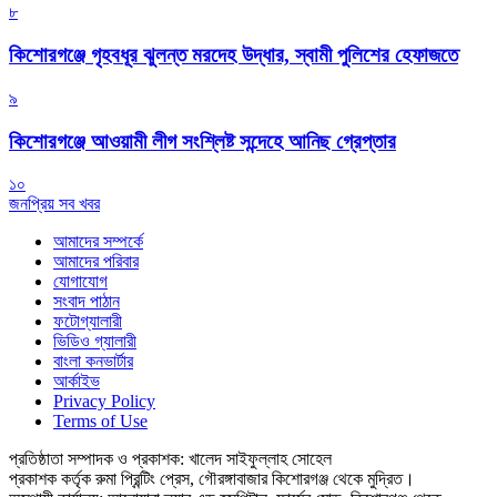
৮
কিশোরগঞ্জে গৃহবধূর ঝুলন্ত মরদেহ উদ্ধার, স্বামী পুলিশের হেফাজতে
৯
কিশোরগঞ্জে আওয়ামী লীগ সংশ্লিষ্ট সন্দেহে আনিছ গ্রেপ্তার
১০
জনপ্রিয় সব খবর
আমাদের সম্পর্কে
আমাদের পরিবার
যোগাযোগ
সংবাদ পাঠান
ফটোগ্যালারী
ভিডিও গ্যালারী
বাংলা কনভার্টার
আর্কাইভ
Privacy Policy
Terms of Use
প্রতিষ্ঠাতা সম্পাদক ও প্রকাশক: খালেদ সাইফুল্লাহ সোহেল
প্রকাশক কর্তৃক রুমা প্রিন্টিং প্রেস, গৌরঙ্গাবাজার কিশোরগঞ্জ থেকে মুদ্রিত।