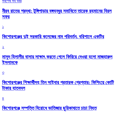
সর্বশেষ সব খবর
নীরব রাতের শ্রদ্ধা: টুঙ্গিপাড়ায় বঙ্গবন্ধুর সমাধিতে তারেক রহমানের বিরল
সফর
১
কিশোরগঞ্জের দুই সরকারি কলেজের নাম পরিবর্তন, বরিশালে একটির
২
মাসুদ হিলালীর বাসায় সাক্ষাৎ করতে গেলে ফিরিয়ে দেওয়া হলো মাজহারুল
ইসলামকে
৩
কিশোরগঞ্জের শিক্ষার্থীসহ তিন সাইবার প্রতারক গ্রেপ্তার: ফিশিংয়ে কোটি
টাকার হাতবদল
৪
কিশোরগঞ্জে সম্পত্তি বিরোধে ভাতিজার ছুরিকাঘাতে চাচা নিহত