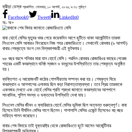
ক্রীড়া ডেস্ক
প্রকাশিত: সোমবার, ১০ আগস্ট, ২০২৬, ৯:৩১ পূর্বাহ্ণ
Facebook
0
Tweet
0
LinkedIn
0
অ-
অ+
বাবা হোর্হে মেসির মৃত্যুর খবর পেয়ে কয়েকদিন আগে ছুটিতে থাকা আর্জেন্টাইন তারকা
লিওনেল মেসি আবারও ফিরেছেন নিজ শহর রোজারিওতে। সেখানেই রোববার (৯ আগস্ট)
বাবার শেষকৃত্যে অংশ নেন বিশ্বকাপজয়ী এই ফুটবলার।
৬৮ বছর বয়সে শনিবার মারা যান হোর্হে মেসি। পরদিন রোববার রোজারিওর কাছের পেরেজ
শহরের একটি কবরস্থানে ঘনিষ্ঠ স্বজন ও বন্ধুদের উপস্থিতিতে তার শেষকৃত্য অনুষ্ঠিত
হয়।
ব্যক্তিগত এ আয়োজনটি কঠোর গোপনীয়তায় সম্পন্ন করা হয়। শেষকৃত্য ঘিরে
কবরস্থান ও আশপাশের এলাকায় ছিল কড়া নিরাপত্তাব্যবস্থা। তবে প্রিয় তারকাকে
একনজর দেখতে এবং হোর্হে মেসির প্রতি শ্রদ্ধা জানাতে কবরস্থানের আশপাশে
সাংবাদিক, পুলিশ সদস্য ও ভক্তদের উপস্থিতি দেখা যায়।
লিওনেল মেসির জীবন ও ক্যারিয়ারে হোর্হে মেসির ভূমিকা ছিল অত্যন্ত গুরুত্বপূর্ণ। বাবা
হিসেবে তিনি দীর্ঘদিন মেসির পাশে ছিলেন। পাশাপাশি মেসির এজেন্ট হিসেবেও বহু বছর
দায়িত্ব পালন করেছেন।
বাবার শেষ বিদায়ে তাই যুক্তরাষ্ট্র থেকে রোজারিওতে ছুটে আসেন আর্জেন্টিনার
বিশ্বকাপজয়ী অধিনায়ক।