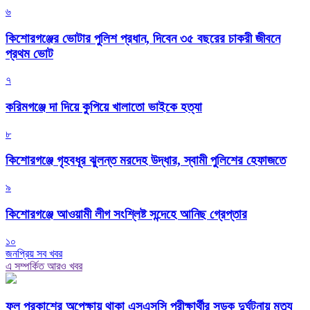
৬
কিশোরগঞ্জের ভোটার পুলিশ প্রধান, দিবেন ৩৫ বছরের চাকরী জীবনে
প্রথম ভোট
৭
করিমগঞ্জে দা দিয়ে কুপিয়ে খালাতো ভাইকে হত্যা
৮
কিশোরগঞ্জে গৃহবধূর ঝুলন্ত মরদেহ উদ্ধার, স্বামী পুলিশের হেফাজতে
৯
কিশোরগঞ্জে আওয়ামী লীগ সংশ্লিষ্ট সন্দেহে আনিছ গ্রেপ্তার
১০
জনপ্রিয় সব খবর
এ সম্পর্কিত আরও খবর
ফল প্রকাশের অপেক্ষায় থাকা এসএসসি পরীক্ষার্থীর সড়ক দুর্ঘটনায় মৃত্যু