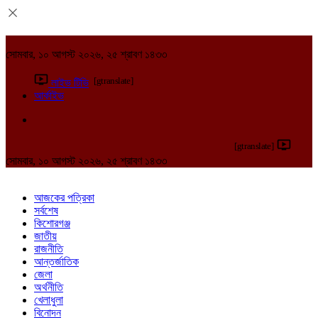
সোমবার, ১০ আগস্ট ২০২৬, ২৫ শ্রাবণ ১৪৩৩
[gtranslate]
লাইভ টিভি
আর্কাইভ
[gtranslate]
সোমবার, ১০ আগস্ট ২০২৬, ২৫ শ্রাবণ ১৪৩৩
আজকের পত্রিকা
সর্বশেষ
কিশোরগঞ্জ
জাতীয়
রাজনীতি
আন্তর্জাতিক
জেলা
অর্থনীতি
খেলাধুলা
বিনোদন