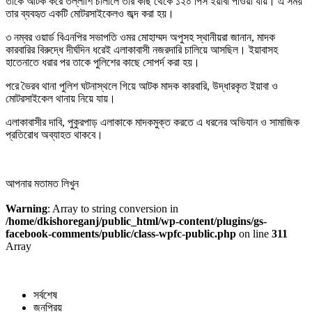
তাকে আটক করে তল্লাশি চালালে তার কাছ থেকে ১২০ পিস ইয়াবা পাওয়া যায়। এ সময়
তার ব্যবহৃত একটি মোটরসাইকেলও জব্দ করা হয়।
৩ নম্বর ওয়ার্ড বিএনপির সভাপতি ওমর মোহাম্মদ অপুসহ স্থানীয়রা জানান, মাদক
কারবারির বিরুদ্ধে দীর্ঘদিন ধরেই এলাকাবাসী নজরদারি চালিয়ে আসছিল। ইয়াবাসহ
হাতেনাতে ধরার পর তাকে পুলিশের কাছে সোপর্দ করা হয়।
পরে ভৈরব থানা পুলিশ ঘটনাস্থলে গিয়ে আটক মাদক কারবারি, উদ্ধারকৃত ইয়াবা ও
মোটরসাইকেল থানায় নিয়ে যায়।
এলাকাবাসীর দাবি, পুকুরপাড় এলাকাকে মাদকমুক্ত করতে এ ধরনের অভিযান ও সামাজিক
প্রতিরোধ অব্যাহত থাকবে।
আপনার মতামত লিখুন
Warning
: Array to string conversion in
/home/dkishoreganj/public_html/wp-content/plugins/gs-
facebook-comments/public/class-wpfc-public.php
on line
311
Array
সর্বশেষ
জনপ্রিয়