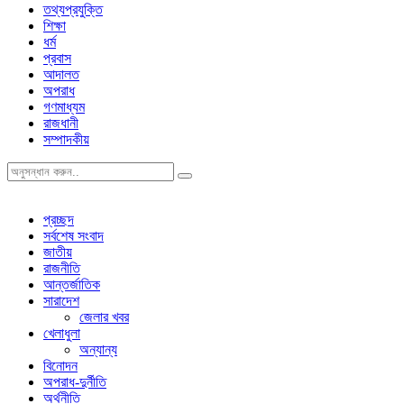
তথ্যপ্রযুক্তি
শিক্ষা
ধর্ম
প্রবাস
আদালত
অপরাধ
গণমাধ্যম
রাজধানী
সম্পাদকীয়
প্রচ্ছদ
সর্বশেষ সংবাদ
জাতীয়
রাজনীতি
আন্তর্জাতিক
সারাদেশ
জেলার খবর
খেলাধুলা
অন্যান্য
বিনোদন
অপরাধ-দুর্নীতি
অর্থনীতি