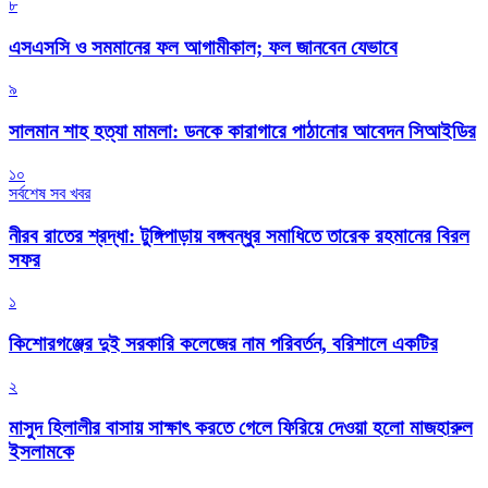
৮
এসএসসি ও সমমানের ফল আগামীকাল; ফল জানবেন যেভাবে
৯
সালমান শাহ হত্যা মামলা: ডনকে কারাগারে পাঠানোর আবেদন সিআইডির
১০
সর্বশেষ সব খবর
নীরব রাতের শ্রদ্ধা: টুঙ্গিপাড়ায় বঙ্গবন্ধুর সমাধিতে তারেক রহমানের বিরল
সফর
১
কিশোরগঞ্জের দুই সরকারি কলেজের নাম পরিবর্তন, বরিশালে একটির
২
মাসুদ হিলালীর বাসায় সাক্ষাৎ করতে গেলে ফিরিয়ে দেওয়া হলো মাজহারুল
ইসলামকে