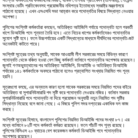
সংশ্লিষ্ট কর্মকর্তাদের কর্মজীবনের বিবরণ, বার্ষিক গোপনীয় প্রতিবেদন (এসিআর), গোয়েন্দা
সংস্থার ভেটিং প্রতিবেদনসহ প্রয়োজনীয় নথিপত্র ইতোমধ্যে স্বরাষ্ট্র মন্ত্রণালয়ে
পাঠানো হয়েছে। এখন এসএসবি সভা আহ্বান করে পদোন্নতির বিষয়ে সিদ্ধান্ত নেওয়ার
অপেক্ষা।
পুলিশের সংশ্লিষ্ট কর্মকর্তারা বলছেন, অতিরিক্ত আইজিপি পর্যায়ে পদোন্নতি হলে পরবর্তী
ধাপে ডিআইজি পদে শূন্যতা তৈরি হবে। এতে নিচের ধাপের কর্মকর্তাদেরও পদোন্নতির
সুযোগ সৃষ্টি হবে। ফলে উচ্চপর্যায়ের একটি সিদ্ধান্তের মাধ্যমে দীর্ঘদিনের পদোন্নতি-জট
অনেকটাই কাটতে পারে।
সংশ্লিষ্ট সূত্রের তথ্য অনুযায়ী, সাবেক আওয়ামী লীগ সরকারের সময়ে বিভিন্ন কারণে
পদোন্নতি থেকে বঞ্চিত হওয়া বেশ কিছু কর্মকর্তা বর্তমানে পদোন্নতির অপেক্ষায় রয়েছেন।
জুলাই গণঅভ্যুত্থানের পর অতিরিক্ত আইজিপি, ডিআইজি ও অতিরিক্ত ডিআইজি
পর্যায়ের ১৪১ কর্মকর্তাকে অবসরে পাঠানো হলেও প্রত্যাশিত সংখ্যায় নিয়মিত পদ শূন্য
হয়নি।
সূত্রগুলো বলছে, এর অন্যতম কারণ হলো সাবেক সরকারের সময়ে নিয়মিত পদের বাইরে
অতিরিক্ত বা সুপারনিউমারারি পদ সৃষ্টি করে পদোন্নতি দেওয়ার নজির। বর্তমান সরকার
সুপারনিউমারারি পদে পদোন্নতি না দিয়ে প্রয়োজন অনুযায়ী নতুন নিয়মিত পদ সৃষ্টির
সিদ্ধান্ত নিয়েছে বলে জানা গেছে। এ বিষয়ে পুলিশ সদর দপ্তরের একাধিক দল কাজ
করছে।
সংশ্লিষ্ট সূত্রের হিসাবে, বাংলাদেশ পুলিশের নিয়মিত ডিআইজি পদের সংখ্যা ৮৭। এর
মধ্যে বর্তমানে ৮২টি পদে কর্মকর্তা কর্মরত রয়েছেন। ফলে পাঁচটি পদ শূন্য রয়েছে।
পুলিশের বিসিএস ২০ ব্যাচের বেশ কয়েকজন কর্মকর্তা ডিআইজি পদে পদোন্নতির
অপেক্ষায় রয়েছেন।