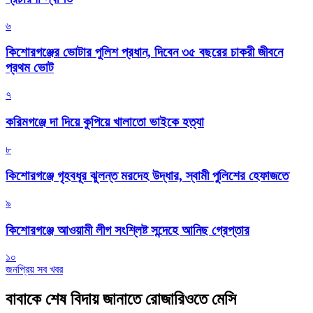
৬
কিশোরগঞ্জের ভোটার পুলিশ প্রধান, দিবেন ৩৫ বছরের চাকরী জীবনে
প্রথম ভোট
৭
করিমগঞ্জে দা দিয়ে কুপিয়ে খালাতো ভাইকে হত্যা
৮
কিশোরগঞ্জে গৃহবধূর ঝুলন্ত মরদেহ উদ্ধার, স্বামী পুলিশের হেফাজতে
৯
কিশোরগঞ্জে আওয়ামী লীগ সংশ্লিষ্ট সন্দেহে আনিছ গ্রেপ্তার
১০
জনপ্রিয় সব খবর
বাবাকে শেষ বিদায় জানাতে রোজারিওতে মেসি