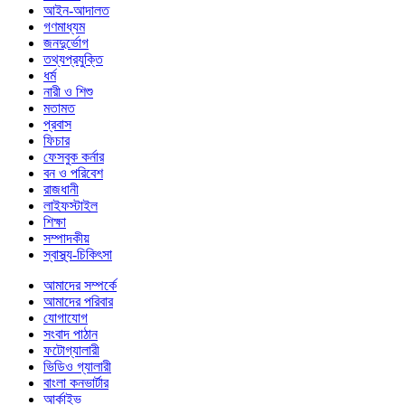
আইন-আদালত
গণমাধ্যম
জনদুর্ভোগ
তথ্যপ্রযুক্তি
ধর্ম
নারী ও শিশু
মতামত
প্রবাস
ফিচার
ফেসবুক কর্নার
বন ও পরিবেশ
রাজধানী
লাইফস্টাইল
শিক্ষা
সম্পাদকীয়
স্বাস্থ্য-চিকিৎসা
আমাদের সম্পর্কে
আমাদের পরিবার
যোগাযোগ
সংবাদ পাঠান
ফটোগ্যালারী
ভিডিও গ্যালারী
বাংলা কনভার্টার
আর্কাইভ