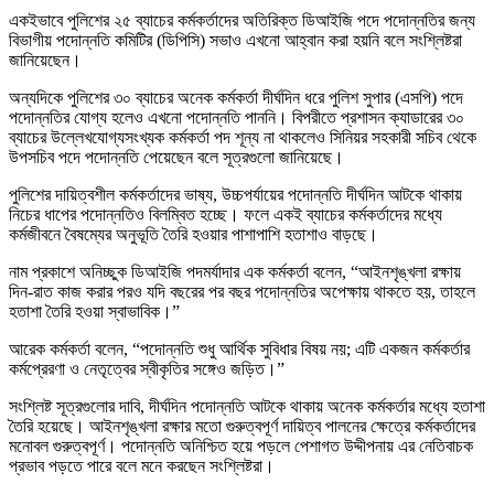
একইভাবে পুলিশের ২৫ ব্যাচের কর্মকর্তাদের অতিরিক্ত ডিআইজি পদে পদোন্নতির জন্য
বিভাগীয় পদোন্নতি কমিটির (ডিপিসি) সভাও এখনো আহ্বান করা হয়নি বলে সংশ্লিষ্টরা
জানিয়েছেন।
অন্যদিকে পুলিশের ৩০ ব্যাচের অনেক কর্মকর্তা দীর্ঘদিন ধরে পুলিশ সুপার (এসপি) পদে
পদোন্নতির যোগ্য হলেও এখনো পদোন্নতি পাননি। বিপরীতে প্রশাসন ক্যাডারের ৩০
ব্যাচের উল্লেখযোগ্যসংখ্যক কর্মকর্তা পদ শূন্য না থাকলেও সিনিয়র সহকারী সচিব থেকে
উপসচিব পদে পদোন্নতি পেয়েছেন বলে সূত্রগুলো জানিয়েছে।
পুলিশের দায়িত্বশীল কর্মকর্তাদের ভাষ্য, উচ্চপর্যায়ের পদোন্নতি দীর্ঘদিন আটকে থাকায়
নিচের ধাপের পদোন্নতিও বিলম্বিত হচ্ছে। ফলে একই ব্যাচের কর্মকর্তাদের মধ্যে
কর্মজীবনে বৈষম্যের অনুভূতি তৈরি হওয়ার পাশাপাশি হতাশাও বাড়ছে।
নাম প্রকাশে অনিচ্ছুক ডিআইজি পদমর্যাদার এক কর্মকর্তা বলেন, “আইনশৃঙ্খলা রক্ষায়
দিন-রাত কাজ করার পরও যদি বছরের পর বছর পদোন্নতির অপেক্ষায় থাকতে হয়, তাহলে
হতাশা তৈরি হওয়া স্বাভাবিক।”
আরেক কর্মকর্তা বলেন, “পদোন্নতি শুধু আর্থিক সুবিধার বিষয় নয়; এটি একজন কর্মকর্তার
কর্মপ্রেরণা ও নেতৃত্বের স্বীকৃতির সঙ্গেও জড়িত।”
সংশ্লিষ্ট সূত্রগুলোর দাবি, দীর্ঘদিন পদোন্নতি আটকে থাকায় অনেক কর্মকর্তার মধ্যে হতাশা
তৈরি হয়েছে। আইনশৃঙ্খলা রক্ষার মতো গুরুত্বপূর্ণ দায়িত্ব পালনের ক্ষেত্রে কর্মকর্তাদের
মনোবল গুরুত্বপূর্ণ। পদোন্নতি অনিশ্চিত হয়ে পড়লে পেশাগত উদ্দীপনায় এর নেতিবাচক
প্রভাব পড়তে পারে বলে মনে করছেন সংশ্লিষ্টরা।