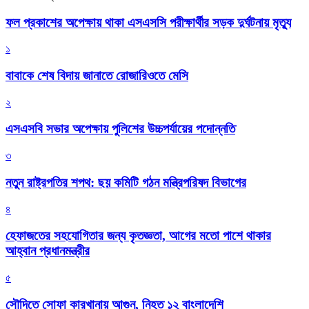
ফল প্রকাশের অপেক্ষায় থাকা এসএসসি পরীক্ষার্থীর সড়ক দুর্ঘটনায় মৃত্যু
১
বাবাকে শেষ বিদায় জানাতে রোজারিওতে মেসি
২
এসএসবি সভার অপেক্ষায় পুলিশের উচ্চপর্যায়ের পদোন্নতি
৩
নতুন রাষ্ট্রপতির শপথ: ছয় কমিটি গঠন মন্ত্রিপরিষদ বিভাগের
৪
হেফাজতের সহযোগিতার জন্য কৃতজ্ঞতা, আগের মতো পাশে থাকার
আহ্বান প্রধানমন্ত্রীর
৫
সৌদিতে সোফা কারখানায় আগুন, নিহত ১২ বাংলাদেশি