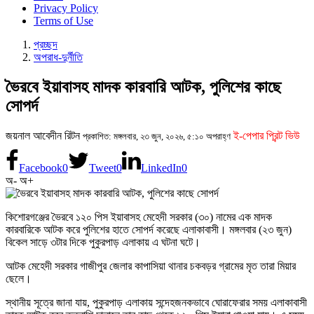
Privacy Policy
Terms of Use
প্রচ্ছদ
অপরাধ-দুর্নীতি
ভৈরবে ইয়াবাসহ মাদক কারবারি আটক, পুলিশের কাছে
সোপর্দ
জয়নাল আবেদীন রিটন
ই-পেপার প্রিন্ট ভিউ
প্রকাশিত: মঙ্গলবার, ২৩ জুন, ২০২৬, ৫:১০ অপরাহ্ণ
Facebook
0
Tweet
0
LinkedIn
0
অ-
অ+
কিশোরগঞ্জের ভৈরবে ১২০ পিস ইয়াবাসহ মেহেদী সরকার (৩০) নামের এক মাদক
কারবারিকে আটক করে পুলিশের হাতে সোপর্দ করেছে এলাকাবাসী। মঙ্গলবার (২৩ জুন)
বিকেল সাড়ে ৩টার দিকে পুকুরপাড় এলাকায় এ ঘটনা ঘটে।
আটক মেহেদী সরকার গাজীপুর জেলার কাপাসিয়া থানার চকবড়র গ্রামের মৃত তারা মিয়ার
ছেলে।
স্থানীয় সূত্রে জানা যায়, পুকুরপাড় এলাকায় সন্দেহজনকভাবে ঘোরাফেরার সময় এলাকাবাসী