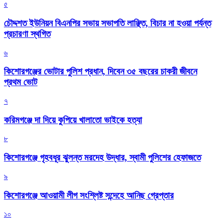
৫
চৌদ্দশত ইউনিয়ন বিএনপির সভায় সভাপতি লাঞ্ছিত, বিচার না হওয়া পর্যন্ত
প্রচারণা স্থগিত
৬
কিশোরগঞ্জের ভোটার পুলিশ প্রধান, দিবেন ৩৫ বছরের চাকরী জীবনে
প্রথম ভোট
৭
করিমগঞ্জে দা দিয়ে কুপিয়ে খালাতো ভাইকে হত্যা
৮
কিশোরগঞ্জে গৃহবধূর ঝুলন্ত মরদেহ উদ্ধার, স্বামী পুলিশের হেফাজতে
৯
কিশোরগঞ্জে আওয়ামী লীগ সংশ্লিষ্ট সন্দেহে আনিছ গ্রেপ্তার
১০