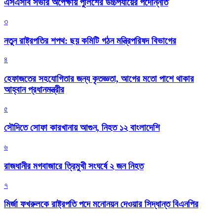
এসএসবি সভার অপেক্ষায় পুলিশের উচ্চপর্যায়ের পদোন্নতি
৩
নতুন রাষ্ট্রপতির শপথ: ছয় কমিটি গঠন মন্ত্রিপরিষদ বিভাগের
৪
হেফাজতের সহযোগিতার জন্য কৃতজ্ঞতা, আগের মতো পাশে থাকার
আহ্বান প্রধানমন্ত্রীর
৫
সৌদিতে সোফা কারখানায় আগুন, নিহত ১২ বাংলাদেশি
৬
রাজধানীর মগবাজারে ত্রিমুখী সংঘর্ষে ২ জন নিহত
৭
মির্জা ফখরুলকে রাষ্ট্রপতি পদে মনোনয়ন দেওয়ার সিদ্ধান্ত বিএনপির