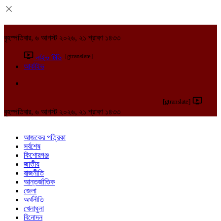
বৃহস্পতিবার, ৬ আগস্ট ২০২৬, ২১ শ্রাবণ ১৪৩৩
[gtranslate]
লাইভ টিভি
আর্কাইভ
[gtranslate]
বৃহস্পতিবার, ৬ আগস্ট ২০২৬, ২১ শ্রাবণ ১৪৩৩
আজকের পত্রিকা
সর্বশেষ
কিশোরগঞ্জ
জাতীয়
রাজনীতি
আন্তর্জাতিক
জেলা
অর্থনীতি
খেলাধুলা
বিনোদন