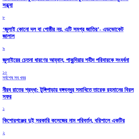
সন্ধ্যা
৮
‘জুলাই কোনো দল বা গোষ্ঠীর নয়, এটি সমগ্র জাতির’- এডভোকেট
জালাল
৯
জুলাইয়ের চেতনা ধারণের আহ্বান, পাকুন্দিয়ায় শহীদ পরিবারকে সংবর্ধনা
১০
সর্বশেষ সব খবর
নীরব রাতের শ্রদ্ধা: টুঙ্গিপাড়ায় বঙ্গবন্ধুর সমাধিতে তারেক রহমানের বিরল
সফর
১
কিশোরগঞ্জের দুই সরকারি কলেজের নাম পরিবর্তন, বরিশালে একটির
২