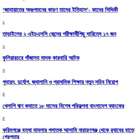
‘জামায়াতের অধঃপতনের কারণ তাদের ইতিহাস’- কাদের সিদ্দিকী
১
তাড়াইলের ২ এইচএসসি কেন্দ্রে পরীক্ষার্থীপিছু দায়িত্বে ১৭ জন
২
কুলিয়ারচরে গাঁজাসহ মাদক কারবারি আটক
৩
গৃহায়ন, দুর্যোগ, জ্বালানি ও প্রাথমিক শিক্ষায় নতুন সচিব নিয়োগ
৪
খেলাপি ঋণ কমাতে ১৮ মাসের বিশেষ পরিকল্পনা বাংলাদেশ ব্যাংকের
৫
করিমগঞ্জে হত্যা মামলার পলাতক আসামি নারায়ণগঞ্জ থেকে র‌্যাবের হাতে
গ্রেপ্তার