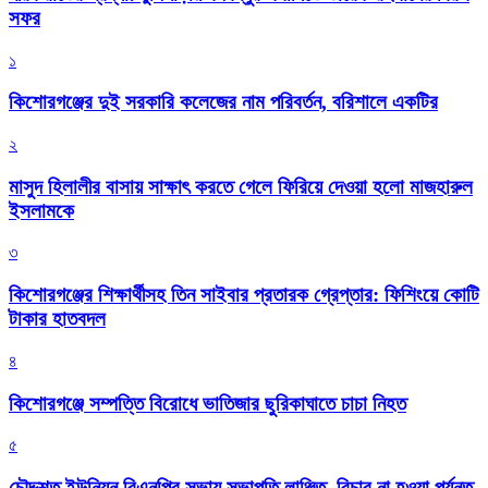
সফর
১
কিশোরগঞ্জের দুই সরকারি কলেজের নাম পরিবর্তন, বরিশালে একটির
২
মাসুদ হিলালীর বাসায় সাক্ষাৎ করতে গেলে ফিরিয়ে দেওয়া হলো মাজহারুল
ইসলামকে
৩
কিশোরগঞ্জের শিক্ষার্থীসহ তিন সাইবার প্রতারক গ্রেপ্তার: ফিশিংয়ে কোটি
টাকার হাতবদল
৪
কিশোরগঞ্জে সম্পত্তি বিরোধে ভাতিজার ছুরিকাঘাতে চাচা নিহত
৫
চৌদ্দশত ইউনিয়ন বিএনপির সভায় সভাপতি লাঞ্ছিত, বিচার না হওয়া পর্যন্ত