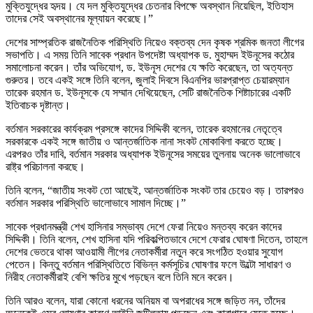
মুক্তিযুদ্ধের হৃদয়। যে দল মুক্তিযুদ্ধের চেতনার বিপক্ষে অবস্থান নিয়েছিল, ইতিহাস
তাদের সেই অবস্থানের মূল্যায়ন করেছে।”
দেশের সাম্প্রতিক রাজনৈতিক পরিস্থিতি নিয়েও বক্তব্য দেন কৃষক শ্রমিক জনতা লীগের
সভাপতি। এ সময় তিনি সাবেক প্রধান উপদেষ্টা অধ্যাপক ড. মুহাম্মদ ইউনূসের কঠোর
সমালোচনা করেন। তাঁর অভিযোগ, ড. ইউনূস দেশের যে ক্ষতি করেছেন, তা অত্যন্ত
গুরুতর। তবে একই সঙ্গে তিনি বলেন, জুলাই দিবসে বিএনপির ভারপ্রাপ্ত চেয়ারম্যান
তারেক রহমান ড. ইউনূসকে যে সম্মান দেখিয়েছেন, সেটি রাজনৈতিক শিষ্টাচারের একটি
ইতিবাচক দৃষ্টান্ত।
বর্তমান সরকারের কার্যক্রম প্রসঙ্গে কাদের সিদ্দিকী বলেন, তারেক রহমানের নেতৃত্বে
সরকারকে একই সঙ্গে জাতীয় ও আন্তর্জাতিক নানা সংকট মোকাবিলা করতে হচ্ছে।
এরপরও তাঁর দাবি, বর্তমান সরকার অধ্যাপক ইউনূসের সময়ের তুলনায় অনেক ভালোভাবে
রাষ্ট্র পরিচালনা করছে।
তিনি বলেন, “জাতীয় সংকট তো আছেই, আন্তর্জাতিক সংকট তার চেয়েও বড়। তারপরও
বর্তমান সরকার পরিস্থিতি ভালোভাবে সামাল দিচ্ছে।”
সাবেক প্রধানমন্ত্রী শেখ হাসিনার সম্ভাব্য দেশে ফেরা নিয়েও মন্তব্য করেন কাদের
সিদ্দিকী। তিনি বলেন, শেখ হাসিনা যদি পরিকল্পিতভাবে দেশে ফেরার ঘোষণা দিতেন, তাহলে
দেশের ভেতরে থাকা আওয়ামী লীগের নেতাকর্মীরা নতুন করে সংগঠিত হওয়ার সুযোগ
পেতেন। কিন্তু বর্তমান পরিস্থিতিতে বিভিন্ন কর্মসূচির ঘোষণার ফলে উল্টো সাধারণ ও
নিরীহ নেতাকর্মীরাই বেশি ক্ষতির মুখে পড়ছেন বলে তিনি মনে করেন।
তিনি আরও বলেন, যারা কোনো ধরনের অনিয়ম বা অপরাধের সঙ্গে জড়িত নন, তাঁদের