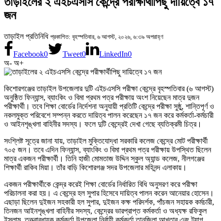
তাড়াইলের ২ এইচএসসি কেন্দ্রে পরীক্ষার্থীপিছু দায়িত্বে ১৭
জন
তাড়াইল প্রতিনিধি
প্রকাশিত: বৃহস্পতিবার, ৬ আগস্ট, ২০২৬, ৬:৩৯ অপরাহ্ণ
Facebook
0
Tweet
0
LinkedIn
0
অ-
অ+
কিশোরগঞ্জের তাড়াইল উপজেলার দুটি এইচএসসি পরীক্ষা কেন্দ্রে বৃহস্পতিবার (৬ আগস্ট)
অনুষ্ঠিত ফিন্যান্স, ব্যাংকিং ও বিমা প্রথম পত্র পরীক্ষায় অংশ নিয়েছেন মাত্র দুজন
পরীক্ষার্থী। তবে শিক্ষা বোর্ডের নির্দেশনা অনুযায়ী প্রতিটি কেন্দ্রে পরীক্ষা সুষ্ঠু, শান্তিপূর্ণ ও
নকলমুক্ত পরিবেশে সম্পন্ন করতে দায়িত্ব পালন করেছেন ১৭ জন করে কর্মকর্তা-কর্মচারী
ও আইনশৃঙ্খলা বাহিনীর সদস্য। ফলে দুটি কেন্দ্রেই দেখা গেছে ব্যতিক্রমী চিত্র।
সংশ্লিষ্ট সূত্রে জানা যায়, তাড়াইল মুক্তিযোদ্ধা সরকারি কলেজ কেন্দ্রে মোট পরীক্ষার্থী
৭০৫ জন। তবে এদিন ফিন্যান্স, ব্যাংকিং ও বিমা প্রথম পত্র পরীক্ষায় উপস্থিত ছিলেন
মাত্র একজন পরীক্ষার্থী। তিনি হাজী মোমতাজ উদ্দিন স্কুল অ্যান্ড কলেজ, নীলগঞ্জের
শিক্ষার্থী রাকিব মিয়া। তাঁর বাড়ি কিশোরগঞ্জ সদর উপজেলার মহিনন্দ এলাকায়।
একজন পরীক্ষার্থীকে কেন্দ্র করেই শিক্ষা বোর্ডের নির্ধারিত বিধি অনুসরণ করে পরীক্ষা
পরিচালনা করা হয়। এ কেন্দ্রে হল সুপার হিসেবে দায়িত্ব পালন করেন আনেয়ার হোসেন।
এছাড়া ছিলেন দুইজন সহকারী হল সুপার, দুইজন কক্ষ পরিদর্শক, পাঁচজন সহায়ক কর্মচারী,
তিনজন আইনশৃঙ্খলা বাহিনীর সদস্য, কেন্দ্রের ভারপ্রাপ্ত কর্মকর্তা ও অধ্যক্ষ রফিকুল
ইসলাম, তত্ত্বাবধায়ক কর্মকর্তা উপজেলা নির্বাহী কর্মকর্তা তানজিলা আখতার এবং ট্যাগ