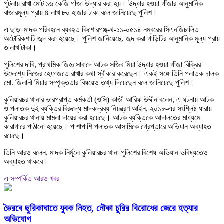
পুটলায় রাখা মোট ১৬ কেজি গাঁজা উদ্ধার করা হয়। উদ্ধার হওয়া গাঁজার আনুমানিক
বাজারমূল্য প্রায় ৪ লাখ ৮০ হাজার টাকা বলে জানিয়েছে পুলিশ।
এ ছাড়া মাদক পরিবহনে ব্যবহৃত কিশোরগঞ্জ-থ-১১-০৫১৪ নম্বরের সিএনজিচালিত
অটোরিকশাটি জব্দ করা হয়েছে। পুলিশ জানিয়েছে, জব্দ করা গাড়িটির আনুমানিক মূল্য প্রায়
৩ লাখ টাকা।
পুলিশের দাবি, প্রাথমিক জিজ্ঞাসাবাদে আটক সজিব মিয়া উদ্ধার হওয়া গাঁজা বিক্রির
উদ্দেশ্যে নিজের হেফাজতে রাখার কথা স্বীকার করেছেন। একই সঙ্গে তিনি পলাতক চালক
মো. জিলানী মিয়ার সম্পৃক্ততার বিষয়েও তথ্য দিয়েছেন বলে জানিয়েছে পুলিশ।
কুলিয়ারচর থানার ভারপ্রাপ্ত কর্মকর্তা (ওসি) কাজী আরিফ উদ্দীন বলেন, এ ঘটনায় আটক
ও পলাতক দুই ব্যক্তির বিরুদ্ধে মাদকদ্রব্য নিয়ন্ত্রণ আইন, ২০১৮-এর সংশ্লিষ্ট ধারায়
কুলিয়ারচর থানায় মামলা দায়ের করা হয়েছে। আটক ব্যক্তিকে আদালতের মাধ্যমে
কারাগারে পাঠানো হয়েছে। পাশাপাশি পলাতক আসামিকে গ্রেপ্তারে অভিযান অব্যাহত
রয়েছে।
তিনি আরও বলেন, মাদক নির্মূলে কুলিয়ারচর থানা পুলিশের বিশেষ অভিযান ভবিষ্যতেও
অব্যাহত থাকবে।
এ সম্পর্কিত আরও খবর
ভৈরবে ছুরিকাঘাতে যুবক নিহত, নৌকা চুরির বিরোধের জেরে হত্যার
অভিযোগ