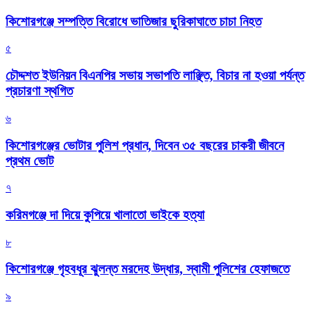
কিশোরগঞ্জে সম্পত্তি বিরোধে ভাতিজার ছুরিকাঘাতে চাচা নিহত
৫
চৌদ্দশত ইউনিয়ন বিএনপির সভায় সভাপতি লাঞ্ছিত, বিচার না হওয়া পর্যন্ত
প্রচারণা স্থগিত
৬
কিশোরগঞ্জের ভোটার পুলিশ প্রধান, দিবেন ৩৫ বছরের চাকরী জীবনে
প্রথম ভোট
৭
করিমগঞ্জে দা দিয়ে কুপিয়ে খালাতো ভাইকে হত্যা
৮
কিশোরগঞ্জে গৃহবধূর ঝুলন্ত মরদেহ উদ্ধার, স্বামী পুলিশের হেফাজতে
৯