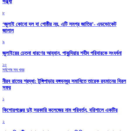
সন্ধ্যা
৮
‘জুলাই কোনো দল বা গোষ্ঠীর নয়, এটি সমগ্র জাতির’- এডভোকেট
জালাল
৯
জুলাইয়ের চেতনা ধারণের আহ্বান, পাকুন্দিয়ায় শহীদ পরিবারকে সংবর্ধনা
১০
সর্বশেষ সব খবর
নীরব রাতের শ্রদ্ধা: টুঙ্গিপাড়ায় বঙ্গবন্ধুর সমাধিতে তারেক রহমানের বিরল
সফর
১
কিশোরগঞ্জের দুই সরকারি কলেজের নাম পরিবর্তন, বরিশালে একটির
২