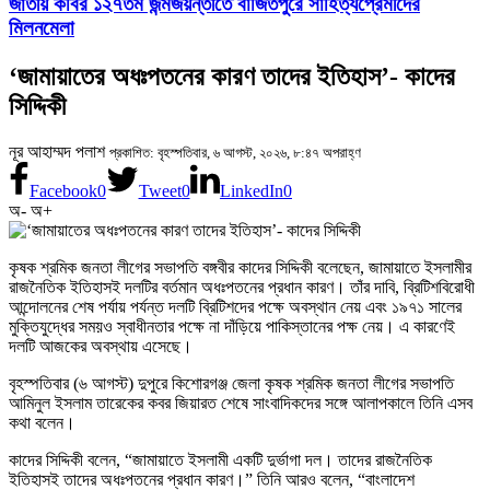
জাতীয় কবির ১২৭তম জন্মজয়ন্তীতে বাজিতপুরে সাহিত্যপ্রেমীদের
মিলনমেলা
‘জামায়াতের অধঃপতনের কারণ তাদের ইতিহাস’- কাদের
সিদ্দিকী
নূর আহাম্মদ পলাশ
প্রকাশিত: বৃহস্পতিবার, ৬ আগস্ট, ২০২৬, ৮:৪৭ অপরাহ্ণ
Facebook
0
Tweet
0
LinkedIn
0
অ-
অ+
কৃষক শ্রমিক জনতা লীগের সভাপতি বঙ্গবীর কাদের সিদ্দিকী বলেছেন, জামায়াতে ইসলামীর
রাজনৈতিক ইতিহাসই দলটির বর্তমান অধঃপতনের প্রধান কারণ। তাঁর দাবি, ব্রিটিশবিরোধী
আন্দোলনের শেষ পর্যায় পর্যন্ত দলটি ব্রিটিশদের পক্ষে অবস্থান নেয় এবং ১৯৭১ সালের
মুক্তিযুদ্ধের সময়ও স্বাধীনতার পক্ষে না দাঁড়িয়ে পাকিস্তানের পক্ষ নেয়। এ কারণেই
দলটি আজকের অবস্থায় এসেছে।
বৃহস্পতিবার (৬ আগস্ট) দুপুরে কিশোরগঞ্জ জেলা কৃষক শ্রমিক জনতা লীগের সভাপতি
আমিনুল ইসলাম তারেকের কবর জিয়ারত শেষে সাংবাদিকদের সঙ্গে আলাপকালে তিনি এসব
কথা বলেন।
কাদের সিদ্দিকী বলেন, “জামায়াতে ইসলামী একটি দুর্ভাগা দল। তাদের রাজনৈতিক
ইতিহাসই তাদের অধঃপতনের প্রধান কারণ।” তিনি আরও বলেন, “বাংলাদেশ