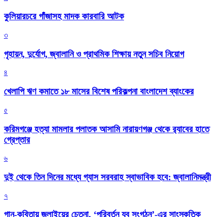
কুলিয়ারচরে গাঁজাসহ মাদক কারবারি আটক
৩
গৃহায়ন, দুর্যোগ, জ্বালানি ও প্রাথমিক শিক্ষায় নতুন সচিব নিয়োগ
৪
খেলাপি ঋণ কমাতে ১৮ মাসের বিশেষ পরিকল্পনা বাংলাদেশ ব্যাংকের
৫
করিমগঞ্জে হত্যা মামলার পলাতক আসামি নারায়ণগঞ্জ থেকে র‌্যাবের হাতে
গ্রেপ্তার
৬
দুই থেকে তিন দিনের মধ্যে গ্যাস সরবরাহ স্বাভাবিক হবে: জ্বালানিমন্ত্রী
৭
গান-কবিতায় জুলাইয়ের চেতনা, ‘পরিবর্তন যুব সংগঠন’-এর সাংস্কৃতিক