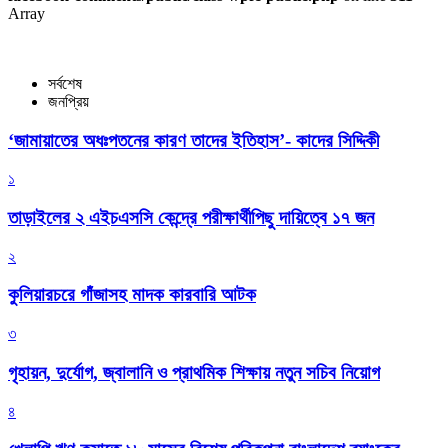
Array
সর্বশেষ
জনপ্রিয়
‘জামায়াতের অধঃপতনের কারণ তাদের ইতিহাস’- কাদের সিদ্দিকী
১
তাড়াইলের ২ এইচএসসি কেন্দ্রে পরীক্ষার্থীপিছু দায়িত্বে ১৭ জন
২
কুলিয়ারচরে গাঁজাসহ মাদক কারবারি আটক
৩
গৃহায়ন, দুর্যোগ, জ্বালানি ও প্রাথমিক শিক্ষায় নতুন সচিব নিয়োগ
৪