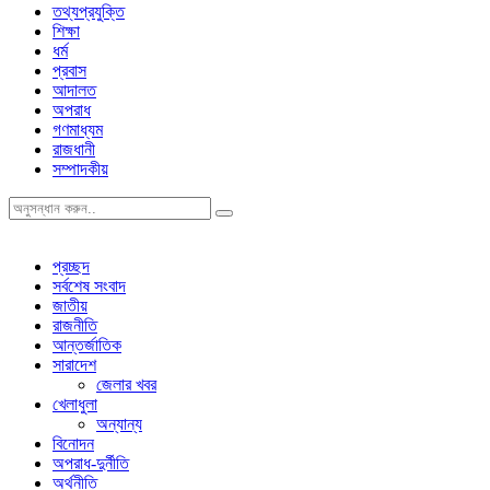
তথ্যপ্রযুক্তি
শিক্ষা
ধর্ম
প্রবাস
আদালত
অপরাধ
গণমাধ্যম
রাজধানী
সম্পাদকীয়
প্রচ্ছদ
সর্বশেষ সংবাদ
জাতীয়
রাজনীতি
আন্তর্জাতিক
সারাদেশ
জেলার খবর
খেলাধুলা
অন্যান্য
বিনোদন
অপরাধ-দুর্নীতি
অর্থনীতি