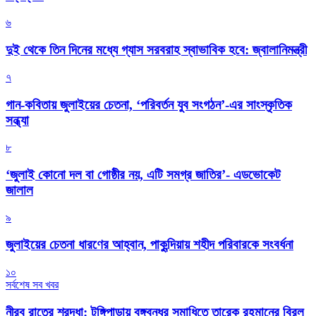
৬
দুই থেকে তিন দিনের মধ্যে গ্যাস সরবরাহ স্বাভাবিক হবে: জ্বালানিমন্ত্রী
৭
গান-কবিতায় জুলাইয়ের চেতনা, ‘পরিবর্তন যুব সংগঠন’-এর সাংস্কৃতিক
সন্ধ্যা
৮
‘জুলাই কোনো দল বা গোষ্ঠীর নয়, এটি সমগ্র জাতির’- এডভোকেট
জালাল
৯
জুলাইয়ের চেতনা ধারণের আহ্বান, পাকুন্দিয়ায় শহীদ পরিবারকে সংবর্ধনা
১০
সর্বশেষ সব খবর
নীরব রাতের শ্রদ্ধা: টুঙ্গিপাড়ায় বঙ্গবন্ধুর সমাধিতে তারেক রহমানের বিরল