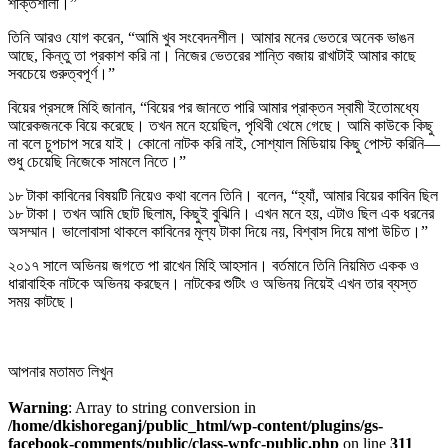
শক্তিশালী।”
তিনি আরও যোগ করেন, “আমি খুব সংবেদনশীল। আমার মনের ভেতরে অনেক ভাঙন
আছে, কিন্তু তা প্রকাশ করি না। নিজের ভেতরের শান্তি বজায় রাখাটাই আমার কাছে
সবচেয়ে গুরুত্বপূর্ণ।”
বিয়ের প্রসঙ্গে মিহি জানান, “বিয়ের পর জানতে পারি আমার প্রাক্তন স্বামী ইতোমধ্যে
আরেকজনকে বিয়ে করেছে। তখন মনে হয়েছিল, পৃথিবী থেমে গেছে। আমি কাউকে কিছু
না বলে চুপচাপ সরে যাই। কোনো নাটক করি নাই, সোশ্যাল মিডিয়ায় কিছু পোস্ট করিনি—
শুধু চেয়েছি নিজেকে সামলে নিতে।”
১৮ টাকা কাবিনের বিষয়টি নিয়েও কথা বলেন তিনি। বলেন, “হ্যাঁ, আমার বিয়ের কাবিন ছিল
১৮ টাকা। তখন আমি ছোট ছিলাম, কিছুই বুঝিনি। এখন মনে হয়, এটাও ছিল এক ধরনের
অসম্মান। ভালোবাসা থাকলে কাবিনের মূল্য টাকা দিয়ে নয়, বিশ্বাস দিয়ে মাপা উচিত।”
২০১৭ সালে অভিনয় জগতে পা রাখেন মিহি আহসান। বর্তমানে তিনি নিয়মিত একক ও
ধারাবাহিক নাটকে অভিনয় করছেন। নাটকের শুটিং ও অভিনয় নিয়েই এখন তার ব্যস্ত
সময় কাটছে।
আপনার মতামত লিখুন
Warning
: Array to string conversion in
/home/dkishoreganj/public_html/wp-content/plugins/gs-
facebook-comments/public/class-wpfc-public.php
on line
311