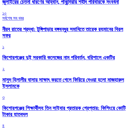
জুলাইয়ের চেতনা ধারণের আহ্বান, পাকুন্দিয়ায় শহীদ পরিবারকে সংবর্ধনা
১০
সর্বশেষ সব খবর
নীরব রাতের শ্রদ্ধা: টুঙ্গিপাড়ায় বঙ্গবন্ধুর সমাধিতে তারেক রহমানের বিরল
সফর
১
কিশোরগঞ্জের দুই সরকারি কলেজের নাম পরিবর্তন, বরিশালে একটির
২
মাসুদ হিলালীর বাসায় সাক্ষাৎ করতে গেলে ফিরিয়ে দেওয়া হলো মাজহারুল
ইসলামকে
৩
কিশোরগঞ্জের শিক্ষার্থীসহ তিন সাইবার প্রতারক গ্রেপ্তার: ফিশিংয়ে কোটি
টাকার হাতবদল
৪