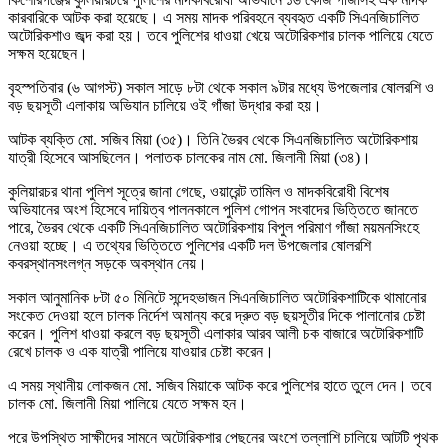
কারবারিকে আটক করা হয়েছে। এ সময় মাদক পরিবহনে ব্যবহৃত একটি সিএনজিচালিত
অটোরিকশাও জব্দ করা হয়। তবে পুলিশের ধাওয়া খেয়ে অটোরিকশার চালক পালিয়ে যেতে
সক্ষম হয়েছেন।
বৃহস্পতিবার (৬ আগস্ট) সকাল সাড়ে ৮টা থেকে সকাল ৯টার মধ্যে উপজেলার ষোলরশি ও
বড় ছয়সূতী এলাকায় অভিযান চালিয়ে ওই গাঁজা উদ্ধার করা হয়।
আটক ব্যক্তি মো. সজিব মিয়া (৩৫)। তিনি ভৈরব থেকে সিএনজিচালিত অটোরিকশায়
যাত্রী হিসেবে আসছিলেন। পলাতক চালকের নাম মো. জিলানী মিয়া (৩৪)।
কুলিয়ারচর থানা পুলিশ সূত্রে জানা গেছে, ওয়ারেন্ট তামিল ও মাদকবিরোধী বিশেষ
অভিযানের অংশ হিসেবে দায়িত্ব পালনকালে পুলিশ গোপন সংবাদের ভিত্তিতে জানতে
পারে, ভৈরব থেকে একটি সিএনজিচালিত অটোরিকশায় বিপুল পরিমাণ গাঁজা ময়মনসিংহে
নেওয়া হচ্ছে। এ তথ্যের ভিত্তিতে পুলিশের একটি দল উপজেলার ষোলরশি
কবরস্থানসংলগ্ন সড়কে অবস্থান নেয়।
সকাল আনুমানিক ৮টা ৫০ মিনিটে সন্দেহভাজন সিএনজিচালিত অটোরিকশাটিকে থামানোর
সংকেত দেওয়া হলে চালক নির্দেশ অমান্য করে দ্রুত বড় ছয়সূতীর দিকে পালানোর চেষ্টা
করেন। পুলিশ ধাওয়া করলে বড় ছয়সূতী এলাকার আরব আলী চক বাজারে অটোরিকশাটি
রেখে চালক ও এক যাত্রী পালিয়ে যাওয়ার চেষ্টা করেন।
এ সময় স্থানীয় লোকজন মো. সজিব মিয়াকে আটক করে পুলিশের হাতে তুলে দেন। তবে
চালক মো. জিলানী মিয়া পালিয়ে যেতে সক্ষম হন।
পরে উপস্থিত সাক্ষীদের সামনে অটোরিকশার পেছনের অংশে তল্লাশি চালিয়ে আটটি পৃথক