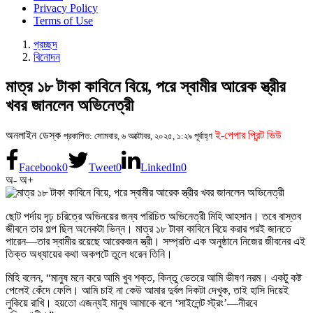
Privacy Policy
Terms of Use
প্রচ্ছদ
বিনোদন
মাত্র ১৮ টাকা কাবিনে বিয়ে, পরে স্বামীর আরেক স্ত্রীর
খবর জানলেন অভিনেত্রী
অনলাইন ডেস্ক
ই-পেপার প্রিন্ট ভিউ
প্রকাশিত: সোমবার, ৬ অক্টোবর, ২০২৫, ১:২৯ পূর্বাহ্ণ
Facebook
0
Tweet
0
LinkedIn
0
অ-
অ+
ছোট পর্দায় দৃঢ় চরিত্রে অভিনয়ের জন্য পরিচিত অভিনেত্রী মিহি আহসান। তবে বাস্তব
জীবনে তার গল্প ছিল অনেকটা ভিন্ন। মাত্র ১৮ টাকা কাবিনে বিয়ে করার পরই জানতে
পারেন—তার স্বামীর রয়েছে আরেকজন স্ত্রী। সম্প্রতি এক অনুষ্ঠানে নিজের জীবনের এই
তিক্ত অধ্যায়ের কথা অকপটে তুলে ধরেন তিনি।
মিহি বলেন, “মানুষ মনে করে আমি খুব শক্ত, কিন্তু ভেতরে আমি ভীষণ নরম। একটু কষ্ট
পেলেই কেঁদে ফেলি। আমি চাই না কেউ আমার দুর্বল দিকটা দেখুক, তাই হাসি দিয়েই
লুকিয়ে রাখি। হয়তো এজন্যই মানুষ আমাকে বলে ‘সাইলেন্ট স্ট্রং’—নীরবে