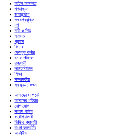
আইন-আদালত
গণমাধ্যম
জনদুর্ভোগ
তথ্যপ্রযুক্তি
ধর্ম
নারী ও শিশু
মতামত
প্রবাস
ফিচার
ফেসবুক কর্নার
বন ও পরিবেশ
রাজধানী
লাইফস্টাইল
শিক্ষা
সম্পাদকীয়
স্বাস্থ্য-চিকিৎসা
আমাদের সম্পর্কে
আমাদের পরিবার
যোগাযোগ
সংবাদ পাঠান
ফটোগ্যালারী
ভিডিও গ্যালারী
বাংলা কনভার্টার
আর্কাইভ