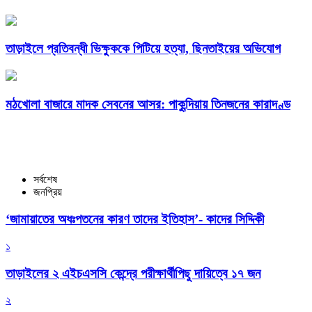
তাড়াইলে প্রতিবন্ধী ভিক্ষুককে পিটিয়ে হত্যা, ছিনতাইয়ের অভিযোগ
মঠখোলা বাজারে মাদক সেবনের আসর: পাকুন্দিয়ায় তিনজনের কারাদণ্ড
সর্বশেষ
জনপ্রিয়
‘জামায়াতের অধঃপতনের কারণ তাদের ইতিহাস’- কাদের সিদ্দিকী
১
তাড়াইলের ২ এইচএসসি কেন্দ্রে পরীক্ষার্থীপিছু দায়িত্বে ১৭ জন
২