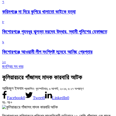
৭
করিমগঞ্জে দা দিয়ে কুপিয়ে খালাতো ভাইকে হত্যা
৮
কিশোরগঞ্জে গৃহবধূর ঝুলন্ত মরদেহ উদ্ধার, স্বামী পুলিশের হেফাজতে
৯
কিশোরগঞ্জে আওয়ামী লীগ সংশ্লিষ্ট সন্দেহে আনিছ গ্রেপ্তার
১০
জনপ্রিয় সব খবর
কুলিয়ারচরে গাঁজাসহ মাদক কারবারি আটক
আজিজুল ইসলাম
প্রকাশিত: বৃহস্পতিবার, ৬ আগস্ট, ২০২৬, ৬:২৭ অপরাহ্ণ
Facebook
0
Tweet
0
LinkedIn
0
অ-
অ+
কিশোরগঞ্জের কুলিয়ারচরে পুলিশের মাদকবিরোধী অভিযানে ১৬ কেজি গাঁজাসহ এক মাদক