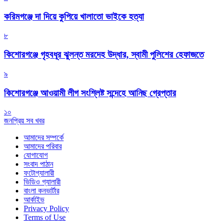
করিমগঞ্জে দা দিয়ে কুপিয়ে খালাতো ভাইকে হত্যা
৮
কিশোরগঞ্জে গৃহবধূর ঝুলন্ত মরদেহ উদ্ধার, স্বামী পুলিশের হেফাজতে
৯
কিশোরগঞ্জে আওয়ামী লীগ সংশ্লিষ্ট সন্দেহে আনিছ গ্রেপ্তার
১০
জনপ্রিয় সব খবর
আমাদের সম্পর্কে
আমাদের পরিবার
যোগাযোগ
সংবাদ পাঠান
ফটোগ্যালারী
ভিডিও গ্যালারী
বাংলা কনভার্টার
আর্কাইভ
Privacy Policy
Terms of Use