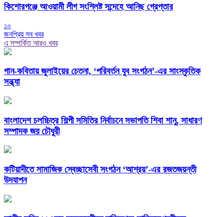
কিশোরগঞ্জে আওয়ামী লীগ সংশ্লিষ্ট সন্দেহে আনিছ গ্রেপ্তার
১০
জনপ্রিয় সব খবর
এ সম্পর্কিত আরও খবর
গান-কবিতায় জুলাইয়ের চেতনা, ‘পরিবর্তন যুব সংগঠন’-এর সাংস্কৃতিক
সন্ধ্যা
বাংলাদেশ চলচ্চিত্র শিল্পী সমিতির নির্বাচনে সভাপতি শিবা শানু, সাধারণ
সম্পাদক জয় চৌধুরী
কটিয়াদীতে সামাজিক স্বেচ্ছাসেবী সংগঠন ‘আশ্রয়’-এর রজতজয়ন্তী
উদযাপন