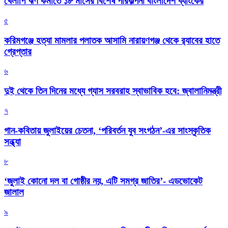
খেলাপি ঋণ কমাতে ১৮ মাসের বিশেষ পরিকল্পনা বাংলাদেশ ব্যাংকের
৫
করিমগঞ্জে হত্যা মামলার পলাতক আসামি নারায়ণগঞ্জ থেকে র‌্যাবের হাতে
গ্রেপ্তার
৬
দুই থেকে তিন দিনের মধ্যে গ্যাস সরবরাহ স্বাভাবিক হবে: জ্বালানিমন্ত্রী
৭
গান-কবিতায় জুলাইয়ের চেতনা, ‘পরিবর্তন যুব সংগঠন’-এর সাংস্কৃতিক
সন্ধ্যা
৮
‘জুলাই কোনো দল বা গোষ্ঠীর নয়, এটি সমগ্র জাতির’- এডভোকেট
জালাল
৯