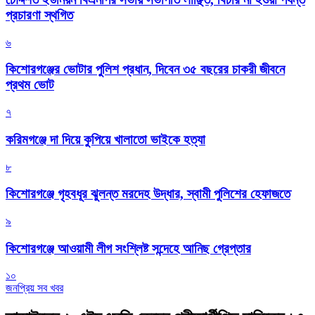
প্রচারণা স্থগিত
৬
কিশোরগঞ্জের ভোটার পুলিশ প্রধান, দিবেন ৩৫ বছরের চাকরী জীবনে
প্রথম ভোট
৭
করিমগঞ্জে দা দিয়ে কুপিয়ে খালাতো ভাইকে হত্যা
৮
কিশোরগঞ্জে গৃহবধূর ঝুলন্ত মরদেহ উদ্ধার, স্বামী পুলিশের হেফাজতে
৯
কিশোরগঞ্জে আওয়ামী লীগ সংশ্লিষ্ট সন্দেহে আনিছ গ্রেপ্তার
১০
জনপ্রিয় সব খবর