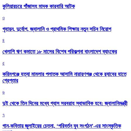
কুলিয়ারচরে গাঁজাসহ মাদক কারবারি আটক
৩
গৃহায়ন, দুর্যোগ, জ্বালানি ও প্রাথমিক শিক্ষায় নতুন সচিব নিয়োগ
৪
খেলাপি ঋণ কমাতে ১৮ মাসের বিশেষ পরিকল্পনা বাংলাদেশ ব্যাংকের
৫
করিমগঞ্জে হত্যা মামলার পলাতক আসামি নারায়ণগঞ্জ থেকে র‌্যাবের হাতে
গ্রেপ্তার
৬
দুই থেকে তিন দিনের মধ্যে গ্যাস সরবরাহ স্বাভাবিক হবে: জ্বালানিমন্ত্রী
৭
গান-কবিতায় জুলাইয়ের চেতনা, ‘পরিবর্তন যুব সংগঠন’-এর সাংস্কৃতিক