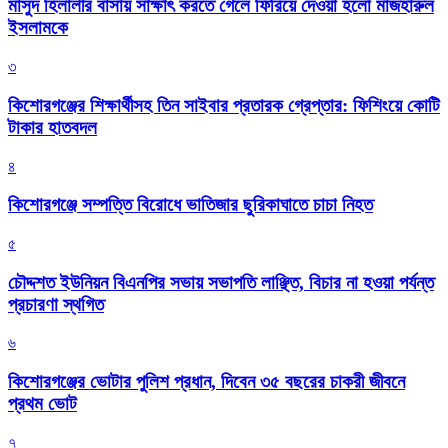
মাসুদ হিলালীর বাসায় সাক্ষাৎ করতে গেলে ফিরিয়ে দেওয়া হলো মাজহারুল
ইসলামকে
৩
কিশোরগঞ্জের শিক্ষার্থীসহ তিন সাইবার প্রতারক গ্রেপ্তার: ফিশিংয়ে কোটি
টাকার হাতবদল
৪
কিশোরগঞ্জে সম্পত্তি বিরোধে ভাতিজার ছুরিকাঘাতে চাচা নিহত
৫
চৌদ্দশত ইউনিয়ন বিএনপির সভায় সভাপতি লাঞ্ছিত, বিচার না হওয়া পর্যন্ত
প্রচারণা স্থগিত
৬
কিশোরগঞ্জের ভোটার পুলিশ প্রধান, দিবেন ৩৫ বছরের চাকরী জীবনে
প্রথম ভোট
৭