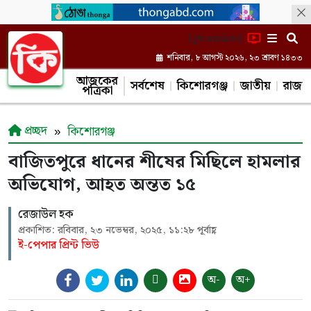
[gtranslate]
শনিবার, ৮ আগস্ট ২০২৬, ২৩ শ্রাবণ ১৪৩৩
আজকের
সর্বশেষ
কিশোরগঞ্জ
জাতীয়
রাজন
পত্রিকা
প্রচ্ছদ
কিশোরগঞ্জ
বাজিতপুরে ধানের শীষের মিছিলে হামলার
অভিযোগ, আহত অন্তত ১৫
রেজাউল হক
প্রকাশিত: রবিবার, ২৩ নভেম্বর, ২০২৫, ১১:২৮ পূর্বাহ্ণ
ই-পেপার প্রিন্ট ভিউ
অ-
অ+