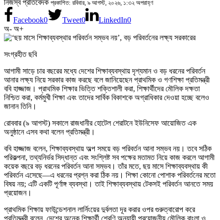
নিজস্ব প্রতিবেদক
প্রকাশিত: রবিবার, ৯ আগস্ট, ২০২৬, ১:৩২ অপরাহ্ণ
Facebook
0
Tweet
0
LinkedIn
0
অ-
অ+
সংগ্রহীত ছবি
আগামী সাড়ে চার বছরের মধ্যে দেশের শিক্ষাব্যবস্থায় দৃশ্যমান ও বড় ধরনের পরিবর্তন
আনার লক্ষ্য নিয়ে সরকার কাজ করছে বলে জানিয়েছেন প্রাথমিক ও গণশিক্ষা প্রতিমন্ত্রী
ববি হাজ্জাজ। প্রাথমিক শিক্ষার ভিত্তি শক্তিশালী করা, শিক্ষার্থীদের মৌলিক দক্ষতা
নিশ্চিত করা, কর্মমুখী শিক্ষা এবং তাদের সার্বিক বিকাশকে অগ্রাধিকার দেওয়া হচ্ছে বলেও
জানান তিনি।
রোববার (৯ আগস্ট) সকালে রাজধানীর হোটেল শেরাটনে ইউনিসেফ আয়োজিত এক
অনুষ্ঠানে এসব কথা বলেন প্রতিমন্ত্রী।
ববি হাজ্জাজ বলেন, শিক্ষাব্যবস্থায় অল্প সময়ে বড় পরিবর্তন আনা সম্ভব নয়। তবে সঠিক
পরিকল্পনা, তথ্যনির্ভর সিদ্ধান্ত এবং সংশ্লিষ্ট সব পক্ষের মতামত নিয়ে কাজ করলে আগামী
কয়েক বছরে বড় ধরনের পরিবর্তন আনা সম্ভব। তাঁর মতে, ছয় মাসে শিক্ষাব্যবস্থায় কী
পরিবর্তন এসেছে—এ ধরনের প্রশ্ন করা ঠিক নয়। শিক্ষা কোনো পোশাক পরিবর্তনের মতো
বিষয় নয়; এটি একটি পূর্ণাঙ্গ ব্যবস্থা। তাই শিক্ষাব্যবস্থায় টেকসই পরিবর্তন আনতে সময়
প্রয়োজন।
প্রাথমিক শিক্ষায় ফাউন্ডেশনাল লার্নিংয়ের দুর্বলতা দূর করার ওপর গুরুত্বারোপ করে
প্রতিমন্ত্রী বলেন, দেশের অনেক শিক্ষার্থী শ্রেণি অনুযায়ী প্রয়োজনীয় মৌলিক বাংলা ও