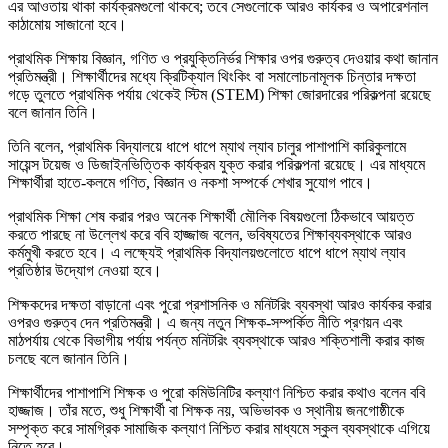
এর আওতায় থাকা কার্যক্রমগুলো থাকবে; তবে সেগুলোকে আরও কার্যকর ও অপারেশনাল
কাঠামোয় সাজানো হবে।
প্রাথমিক শিক্ষায় বিজ্ঞান, গণিত ও প্রযুক্তিনির্ভর শিক্ষার ওপর গুরুত্ব দেওয়ার কথা জানান
প্রতিমন্ত্রী। শিক্ষার্থীদের মধ্যে ক্রিটিক্যাল থিংকিং বা সমালোচনামূলক চিন্তার দক্ষতা
গড়ে তুলতে প্রাথমিক পর্যায় থেকেই স্টিম (STEM) শিক্ষা জোরদারের পরিকল্পনা রয়েছে
বলে জানান তিনি।
তিনি বলেন, প্রাথমিক বিদ্যালয়ে ধাপে ধাপে ম্যাথ ল্যাব চালুর পাশাপাশি কারিকুলামে
সায়েন্স টয়েজ ও ডিজাইনভিত্তিক কার্যক্রম যুক্ত করার পরিকল্পনা রয়েছে। এর মাধ্যমে
শিক্ষার্থীরা হাতে-কলমে গণিত, বিজ্ঞান ও নকশা সম্পর্কে শেখার সুযোগ পাবে।
প্রাথমিক শিক্ষা শেষ করার পরও অনেক শিক্ষার্থী মৌলিক বিষয়গুলো ঠিকভাবে আয়ত্ত
করতে পারছে না উল্লেখ করে ববি হাজ্জাজ বলেন, ভবিষ্যতের শিক্ষাব্যবস্থাকে আরও
কর্মমুখী করতে হবে। এ লক্ষ্যেই প্রাথমিক বিদ্যালয়গুলোতে ধাপে ধাপে ম্যাথ ল্যাব
প্রতিষ্ঠার উদ্যোগ নেওয়া হবে।
শিক্ষকদের দক্ষতা বাড়ানো এবং পুরো প্রশাসনিক ও মনিটরিং ব্যবস্থা আরও কার্যকর করার
ওপরও গুরুত্ব দেন প্রতিমন্ত্রী। এ জন্য নতুন শিক্ষক-সম্পর্কিত নীতি প্রণয়ন এবং
মাঠপর্যায় থেকে বিভাগীয় পর্যায় পর্যন্ত মনিটরিং ব্যবস্থাকে আরও শক্তিশালী করার কাজ
চলছে বলে জানান তিনি।
শিক্ষার্থীদের পাশাপাশি শিক্ষক ও পুরো কমিউনিটির কল্যাণ নিশ্চিত করার কথাও বলেন ববি
হাজ্জাজ। তাঁর মতে, শুধু শিক্ষার্থী বা শিক্ষক নয়, অভিভাবক ও স্থানীয় জনগোষ্ঠীকে
সম্পৃক্ত করে সামগ্রিক সামাজিক কল্যাণ নিশ্চিত করার মাধ্যমে স্কুল ব্যবস্থাকে এগিয়ে
নিতে হবে।