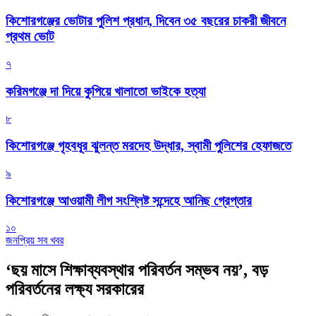
কিশোরগঞ্জের ভোটার পুলিশ প্রধান, দিবেন ৩৫ বছরের চাকরী জীবনে
প্রথম ভোট
৭
করিমগঞ্জে দা দিয়ে কুপিয়ে খালাতো ভাইকে হত্যা
৮
কিশোরগঞ্জে গৃহবধূর ঝুলন্ত মরদেহ উদ্ধার, স্বামী পুলিশের হেফাজতে
৯
কিশোরগঞ্জে আওয়ামী লীগ সংশ্লিষ্ট সন্দেহে আনিছ গ্রেপ্তার
১০
জনপ্রিয় সব খবর
‘ছয় মাসে শিক্ষাব্যবস্থার পরিবর্তন সম্ভব নয়’, বড়
পরিবর্তনের লক্ষ্য সরকারের