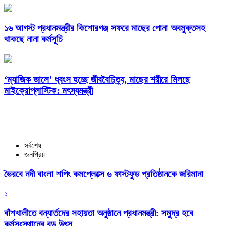
১৬ আগস্ট প্রধানমন্ত্রীর কিশোরগঞ্জ সফরে মাছের পোনা অবমুক্তসহ
থাকছে নানা কর্মসূচি
‘ম্যাজিক জালে’ ধ্বংস হচ্ছে জীববৈচিত্র্য, মাছের শরীরে মিলছে
মাইক্রোপ্লাস্টিক: মৎস্যমন্ত্রী
সর্বশেষ
জনপ্রিয়
ভৈরবে নদী বাংলা শপিং কমপ্লেক্সে ৬ ফাস্টফুড প্রতিষ্ঠানকে জরিমানা
১
বাঁশখালীতে বন্যার্তদের সহায়তা অনুষ্ঠানে প্রধানমন্ত্রী: সমুদ্র হবে
কর্মসংস্থানের বড় উৎস