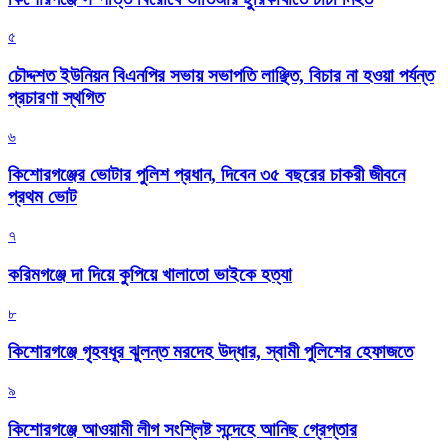
৫
চৌদ্দশত ইউনিয়ন বিএনপির সভায় সভাপতি লাঞ্ছিত, বিচার না হওয়া পর্যন্ত
প্রচারণা স্থগিত
৬
কিশোরগঞ্জের ভোটার পুলিশ প্রধান, দিবেন ৩৫ বছরের চাকরী জীবনে
প্রথম ভোট
৭
করিমগঞ্জে দা দিয়ে কুপিয়ে খালাতো ভাইকে হত্যা
৮
কিশোরগঞ্জে গৃহবধূর ঝুলন্ত মরদেহ উদ্ধার, স্বামী পুলিশের হেফাজতে
৯
কিশোরগঞ্জে আওয়ামী লীগ সংশ্লিষ্ট সন্দেহে আনিছ গ্রেপ্তার