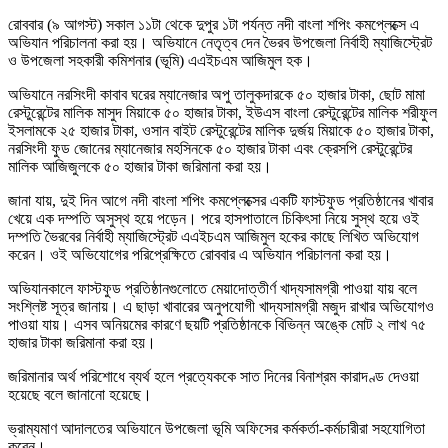
রোববার (৯ আগস্ট) সকাল ১১টা থেকে দুপুর ১টা পর্যন্ত নদী বাংলা শপিং কমপ্লেক্সে এ
অভিযান পরিচালনা করা হয়। অভিযানে নেতৃত্ব দেন ভৈরব উপজেলা নির্বাহী ম্যাজিস্ট্রেট
ও উপজেলা সহকারী কমিশনার (ভূমি) এএইচএম আজিমুল হক।
অভিযানে নরসিংদী কাবাব ঘরের ম্যানেজার অপু তালুকদারকে ৫০ হাজার টাকা, ছোট মামা
রেস্টুরেন্টের মালিক মাসুদ মিয়াকে ৫০ হাজার টাকা, ইউএস বাংলা রেস্টুরেন্টের মালিক শরীফুল
ইসলামকে ২৫ হাজার টাকা, ওসান বাইট রেস্টুরেন্টের মালিক দুর্জয় মিয়াকে ৫০ হাজার টাকা,
নরসিংদী ফুড জোনের ম্যানেজার মহসিনকে ৫০ হাজার টাকা এবং ক্রেসপি রেস্টুরেন্টের
মালিক আজিজুলকে ৫০ হাজার টাকা জরিমানা করা হয়।
জানা যায়, দুই দিন আগে নদী বাংলা শপিং কমপ্লেক্সের একটি ফাস্টফুড প্রতিষ্ঠানের খাবার
খেয়ে এক দম্পতি অসুস্থ হয়ে পড়েন। পরে হাসপাতালে চিকিৎসা নিয়ে সুস্থ হয়ে ওই
দম্পতি ভৈরবের নির্বাহী ম্যাজিস্ট্রেট এএইচএম আজিমুল হকের কাছে লিখিত অভিযোগ
করেন। ওই অভিযোগের পরিপ্রেক্ষিতে রোববার এ অভিযান পরিচালনা করা হয়।
অভিযানকালে ফাস্টফুড প্রতিষ্ঠানগুলোতে মেয়াদোত্তীর্ণ খাদ্যসামগ্রী পাওয়া যায় বলে
সংশ্লিষ্ট সূত্র জানায়। এ ছাড়া খাবারের অনুপযোগী খাদ্যসামগ্রী মজুদ রাখার অভিযোগও
পাওয়া যায়। এসব অনিয়মের কারণে ছয়টি প্রতিষ্ঠানকে বিভিন্ন অঙ্কে মোট ২ লাখ ৭৫
হাজার টাকা জরিমানা করা হয়।
জরিমানার অর্থ পরিশোধে ব্যর্থ হলে প্রত্যেককে সাত দিনের বিনাশ্রম কারাদণ্ড দেওয়া
হয়েছে বলে জানানো হয়েছে।
ভ্রাম্যমাণ আদালতের অভিযানে উপজেলা ভূমি অফিসের কর্মকর্তা-কর্মচারীরা সহযোগিতা
করেন।