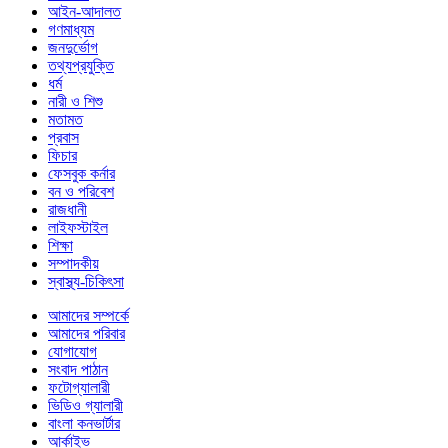
আইন-আদালত
গণমাধ্যম
জনদুর্ভোগ
তথ্যপ্রযুক্তি
ধর্ম
নারী ও শিশু
মতামত
প্রবাস
ফিচার
ফেসবুক কর্নার
বন ও পরিবেশ
রাজধানী
লাইফস্টাইল
শিক্ষা
সম্পাদকীয়
স্বাস্থ্য-চিকিৎসা
আমাদের সম্পর্কে
আমাদের পরিবার
যোগাযোগ
সংবাদ পাঠান
ফটোগ্যালারী
ভিডিও গ্যালারী
বাংলা কনভার্টার
আর্কাইভ