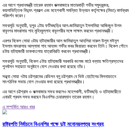
এর আগে প্রধানমন্ত্রী তারেক রহমান কক্সবাজারে মাতারবাড়ী গভীর সমুদ্রবন্দর,
কয়লাভিত্তিক বিদ্যুৎ প্রকল্প এবং মহেশখালী সমন্বিত উন্নয়ন কর্তৃপক্ষের (মিডা) কার্যক্রম
পরিদর্শন করেন।
সফরসূচি অনুযায়ী, দুপুর ২টায় ফটিকছড়ির আল-জামিয়াতুল ইসলামিয়া আজিজুল উলম
বাবুনগর মাদরাসায় শাহ মুহিব্বুল্লাহ বাবুনগরীর সঙ্গে সাক্ষাৎ করবেন প্রধানমন্ত্রী।
এরপর বিকেল সোয়া ৩টায় হাটহাজারীর আল জামিয়াতুল আহলিয়া দারুল উলুম মঈনুল
ইসলাম মাদরাসায় আল্লামা শাহ আহমদ শফীর কবর জিয়ারত করবেন তিনি। বিকেল পৌনে
৪টায় হাটহাজারী ডাকবাংলোয় যাত্রাবিরতি করবেন প্রধানমন্ত্রী।
সফরসূচি অনুযায়ী, বিকেল ৫টায় হাটহাজারী সরকারি কলেজ মাঠে বন্যায় ক্ষতিগ্রস্তদের
পুনর্বাসন সহায়তা অনুষ্ঠানে যোগ দেওয়ার কথা রয়েছে তাঁর।
সন্ধ্যা সোয়া ৭টায় চট্টগ্রামের রেডিসন ব্লু চট্টগ্রাম বে ভিউ হোটেলের মিলনায়তনে
সাংগঠনিক সভায় যোগ দেওয়ার কথা রয়েছে প্রধানমন্ত্রীর।
এর আগে চট্টগ্রাম ও কক্সবাজার সফর করলেও মহেশখালী, ফটিকছড়ি ও হাটহাজারীতে
এবারই প্রথম সফর করছেন বিএনপির চেয়ারম্যান তারেক রহমান।
এ সম্পর্কিত আরও খবর
রাষ্ট্রপতি নির্বাচনে বিএনপির পক্ষে দুই মনোনয়নপত্র সংগ্রহ