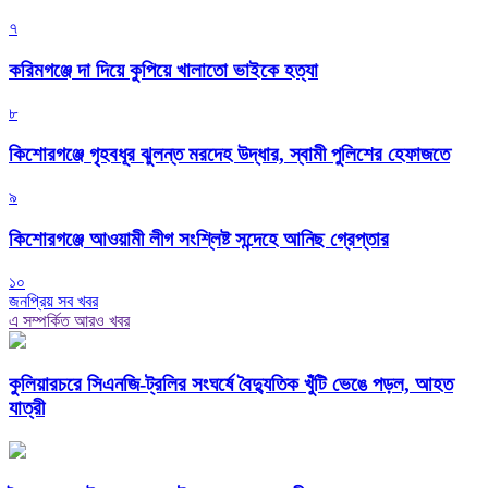
৭
করিমগঞ্জে দা দিয়ে কুপিয়ে খালাতো ভাইকে হত্যা
৮
কিশোরগঞ্জে গৃহবধূর ঝুলন্ত মরদেহ উদ্ধার, স্বামী পুলিশের হেফাজতে
৯
কিশোরগঞ্জে আওয়ামী লীগ সংশ্লিষ্ট সন্দেহে আনিছ গ্রেপ্তার
১০
জনপ্রিয় সব খবর
এ সম্পর্কিত আরও খবর
কুলিয়ারচরে সিএনজি-ট্রলির সংঘর্ষে বৈদ্যুতিক খুঁটি ভেঙে পড়ল, আহত
যাত্রী