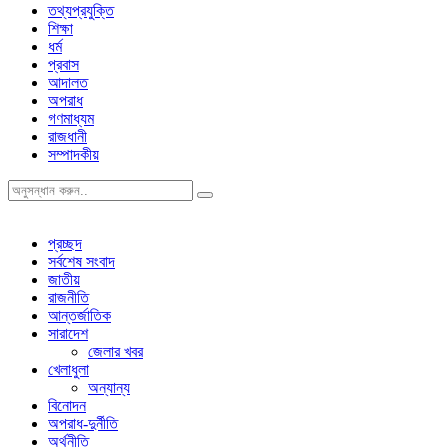
তথ্যপ্রযুক্তি
শিক্ষা
ধর্ম
প্রবাস
আদালত
অপরাধ
গণমাধ্যম
রাজধানী
সম্পাদকীয়
প্রচ্ছদ
সর্বশেষ সংবাদ
জাতীয়
রাজনীতি
আন্তর্জাতিক
সারাদেশ
জেলার খবর
খেলাধুলা
অন্যান্য
বিনোদন
অপরাধ-দুর্নীতি
অর্থনীতি