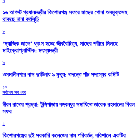
৭
১৬ আগস্ট প্রধানমন্ত্রীর কিশোরগঞ্জ সফরে মাছের পোনা অবমুক্তসহ
থাকছে নানা কর্মসূচি
৮
‘ম্যাজিক জালে’ ধ্বংস হচ্ছে জীববৈচিত্র্য, মাছের শরীরে মিলছে
মাইক্রোপ্লাস্টিক: মৎস্যমন্ত্রী
৯
ওসমানীনগরে বাস দুর্ঘটনায় ৯ মৃত্যু: তদন্তে পাঁচ সদস্যের কমিটি
১০
সর্বশেষ সব খবর
নীরব রাতের শ্রদ্ধা: টুঙ্গিপাড়ায় বঙ্গবন্ধুর সমাধিতে তারেক রহমানের বিরল
সফর
১
কিশোরগঞ্জের দুই সরকারি কলেজের নাম পরিবর্তন, বরিশালে একটির