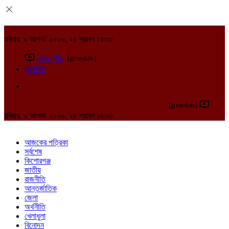
রবিবার, ৯ আগস্ট ২০২৬, ২৪ শ্রাবণ ১৪৩৩
[gtranslate]
লাইভ টিভি
আর্কাইভ
[gtranslate]
রবিবার, ৯ আগস্ট ২০২৬, ২৪ শ্রাবণ ১৪৩৩
আজকের পত্রিকা
সর্বশেষ
কিশোরগঞ্জ
জাতীয়
রাজনীতি
আন্তর্জাতিক
জেলা
অর্থনীতি
খেলাধুলা
বিনোদন