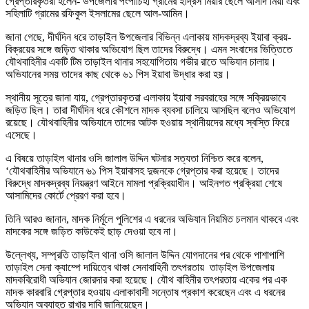
গ্রেপ্তারকৃতরা হলেন- উপজেলার পংপাচিহা গ্রামের ইদ্রিস মিয়ার ছেলে আসাদ মিয়া এবং
সহিলাটি গ্রামের রফিকুল ইসলামের ছেলে আল-আমিন।
জানা গেছে, দীর্ঘদিন ধরে তাড়াইল উপজেলার বিভিন্ন এলাকায় মাদকদ্রব্য ইয়াবা ক্রয়-
বিক্রয়ের সঙ্গে জড়িত থাকার অভিযোগ ছিল তাদের বিরুদ্ধে। এমন সংবাদের ভিত্তিতে
যৌথবাহিনীর একটি টিম তাড়াইল থানার সহযোগিতায় গভীর রাতে অভিযান চালায়।
অভিযানের সময় তাদের কাছ থেকে ৬১ পিস ইয়াবা উদ্ধার করা হয়।
স্থানীয় সূত্রে জানা যায়, গ্রেপ্তারকৃতরা এলাকায় ইয়াবা সরবরাহের সঙ্গে সক্রিয়ভাবে
জড়িত ছিল। তারা দীর্ঘদিন ধরে কৌশলে মাদক ব্যবসা চালিয়ে আসছিল বলেও অভিযোগ
রয়েছে। যৌথবাহিনীর অভিযানে তাদের আটক হওয়ায় স্থানীয়দের মধ্যে স্বস্তি ফিরে
এসেছে।
এ বিষয়ে তাড়াইল থানার ওসি জালাল উদ্দিন ঘটনার সত্যতা নিশ্চিত করে বলেন,
‘যৌথবাহিনীর অভিযানে ৬১ পিস ইয়াবাসহ দুজনকে গ্রেপ্তার করা হয়েছে। তাদের
বিরুদ্ধে মাদকদ্রব্য নিয়ন্ত্রণ আইনে মামলা প্রক্রিয়াধীন। আইনগত প্রক্রিয়া শেষে
আসামিদের কোর্টে প্রেরণ করা হবে।
তিনি আরও জানান, মাদক নির্মূলে পুলিশের এ ধরনের অভিযান নিয়মিত চলমান থাকবে এবং
মাদকের সঙ্গে জড়িত কাউকেই ছাড় দেওয়া হবে না।
উল্লেখ্য, সম্প্রতি তাড়াইল থানা ওসি জালাল উদ্দিন যোগদানের পর থেকে পাশাপাশি
তাড়াইল সেনা ক্যাম্পে দায়িত্বে থাকা সেনাবাহিনী তৎপরতায় তাড়াইল উপজেলায়
মাদকবিরোধী অভিযান জোরদার করা হয়েছে। যৌথ বাহিনীর তৎপরতায় একের পর এক
মাদক কারবারি গ্রেপ্তার হওয়ায় এলাকাবাসী সন্তোষ প্রকাশ করেছেন এবং এ ধরনের
অভিযান অব্যাহত রাখার দাবি জানিয়েছেন।