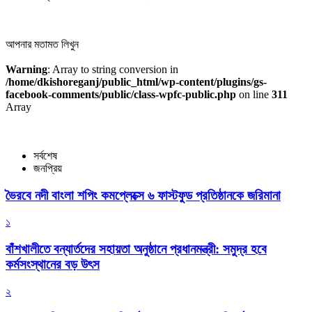
আপনার মতামত লিখুন
Warning
: Array to string conversion in
/home/dkishoreganj/public_html/wp-content/plugins/gs-
facebook-comments/public/class-wpfc-public.php
on line
311
Array
সর্বশেষ
জনপ্রিয়
ভৈরবে নদী বাংলা শপিং কমপ্লেক্সে ৬ ফাস্টফুড প্রতিষ্ঠানকে জরিমানা
১
বাঁশখালীতে বন্যার্তদের সহায়তা অনুষ্ঠানে প্রধানমন্ত্রী: সমুদ্র হবে
কর্মসংস্থানের বড় উৎস
২