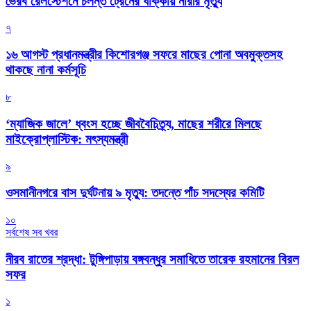
ভৈরব রেলস্টেশনে চলন্ত ট্রেনের ধাক্কায় নারীর মৃত্যু
৭
১৬ আগস্ট প্রধানমন্ত্রীর কিশোরগঞ্জ সফরে মাছের পোনা অবমুক্তসহ
থাকছে নানা কর্মসূচি
৮
‘ম্যাজিক জালে’ ধ্বংস হচ্ছে জীববৈচিত্র্য, মাছের শরীরে মিলছে
মাইক্রোপ্লাস্টিক: মৎস্যমন্ত্রী
৯
ওসমানীনগরে বাস দুর্ঘটনায় ৯ মৃত্যু: তদন্তে পাঁচ সদস্যের কমিটি
১০
সর্বশেষ সব খবর
নীরব রাতের শ্রদ্ধা: টুঙ্গিপাড়ায় বঙ্গবন্ধুর সমাধিতে তারেক রহমানের বিরল
সফর
১