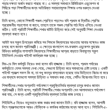
পড়ার দক্ষতা অর্জন করতে পারছে না। এ সমস্যা সমাধানে রিমিডিয়াল এডুকেশন বা
পিছিয়ে পড়া শিক্ষার্থীদের জন্য অতিরিক্ত সহায়তামূলক শিক্ষার ওপর গুরুত্ব দেওয়া
হচ্ছে।
তিনি বলেন, কোনো শিক্ষার্থী পঞ্চম শ্রেণিতে পড়লেও যদি প্রথম বা দ্বিতীয় শ্রেণির
প্রয়োজনীয় পড়াশোনা না জানে, তাহলে তাকে পঞ্চম শ্রেণির পাঠ দিয়ে এগিয়ে নেওয়া
কঠিন। তাই প্রতিটি শিক্ষার্থীর শেখার ঘাটতি চিহ্নিত করে সেই অনুযায়ী শিক্ষা দেওয়ার
ব্যবস্থা করতে হবে।
আউট অব স্কুল চিলড্রেন কমিয়ে সব শিশুকে বিদ্যালয়ের আওতায় আনার লক্ষ্যেও কাজ
চলছে বলে জানান প্রতিমন্ত্রী। এ ক্ষেত্রে বাংলাদেশ নন-ফরমাল এডুকেশন ব্যুরোর
বিভিন্ন কর্মসূচির পাশাপাশি বিদ্যালয়ে শিক্ষার্থীদের আগ্রহ বাড়াতে বিনামূল্যে স্কুল
ইউনিফর্ম দেওয়ার পাইলট কার্যক্রম শুরু হচ্ছে।
মিড-ডে মিল কর্মসূচি নিয়েও কথা বলেন ববি হাজ্জাজ। তিনি বলেন, প্রথম পর্যায়ের
কর্মসূচিতে যেসব সমস্যা দেখা গেছে, সেগুলো চিহ্নিত করে সমাধানের চেষ্টা চলছে। একটি
পাইলট প্রকল্প সফল কি না, তা শুধু কতদূর বাস্তবায়ন হয়েছে তার ভিত্তিতে বিচার না করে
এর মাধ্যমে কতগুলো সমস্যা চিহ্নিত ও সমাধান করা গেছে, সেটিও বিবেচনায় নিতে হবে।
শিক্ষার্থীদের শেখার অগ্রগতি পর্যবেক্ষণে প্রযুক্তিনির্ভর ব্যবস্থা চালুর কথাও জানান
প্রতিমন্ত্রী। তিনি বলেন, প্রতিটি শিক্ষার্থীর শেখার অগ্রগতি যেন আলাদাভাবে পর্যবেক্ষণ
করা যায়, সে জন্য একটি প্রযুক্তিনির্ভর ব্যবস্থা তৈরির কাজ চলছে।
পিইডিপি-৫ নিয়েও নতুনভাবে কাজ করার কথা জানান তিনি। ববি হাজ্জাজ বলেন, আগামী
দিনে প্রকল্পগুলোকে আরও যৌক্তিক ও কার্যকর কাঠামোর মধ্যে আনা হবে। পিইডিপি-৫-