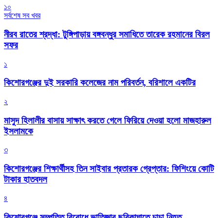
১০
সর্বশেষ সব খবর
নীরব রাতের শ্রদ্ধা: টুঙ্গিপাড়ায় বঙ্গবন্ধুর সমাধিতে তারেক রহমানের বিরল
সফর
১
কিশোরগঞ্জের দুই সরকারি কলেজের নাম পরিবর্তন, বরিশালে একটির
২
মাসুদ হিলালীর বাসায় সাক্ষাৎ করতে গেলে ফিরিয়ে দেওয়া হলো মাজহারুল
ইসলামকে
৩
কিশোরগঞ্জের শিক্ষার্থীসহ তিন সাইবার প্রতারক গ্রেপ্তার: ফিশিংয়ে কোটি
টাকার হাতবদল
৪
কিশোরগঞ্জে সম্পত্তি বিরোধে ভাতিজার ছুরিকাঘাতে চাচা নিহত