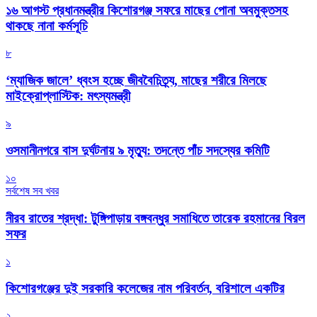
১৬ আগস্ট প্রধানমন্ত্রীর কিশোরগঞ্জ সফরে মাছের পোনা অবমুক্তসহ
থাকছে নানা কর্মসূচি
৮
‘ম্যাজিক জালে’ ধ্বংস হচ্ছে জীববৈচিত্র্য, মাছের শরীরে মিলছে
মাইক্রোপ্লাস্টিক: মৎস্যমন্ত্রী
৯
ওসমানীনগরে বাস দুর্ঘটনায় ৯ মৃত্যু: তদন্তে পাঁচ সদস্যের কমিটি
১০
সর্বশেষ সব খবর
নীরব রাতের শ্রদ্ধা: টুঙ্গিপাড়ায় বঙ্গবন্ধুর সমাধিতে তারেক রহমানের বিরল
সফর
১
কিশোরগঞ্জের দুই সরকারি কলেজের নাম পরিবর্তন, বরিশালে একটির
২