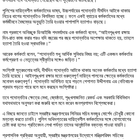
উপসচিব পদে পদোন্নতি পেয়েছেন বলে সূত্রগুলো জানিয়েছে।
পুলিশের দায়িত্বশীল কর্মকর্তাদের ভাষ্য, উচ্চপর্যায়ের পদোন্নতি দীর্ঘদিন আটকে থাকায়
নিচের ধাপের পদোন্নতিও বিলম্বিত হচ্ছে। ফলে একই ব্যাচের কর্মকর্তাদের মধ্যে
কর্মজীবনে বৈষম্যের অনুভূতি তৈরি হওয়ার পাশাপাশি হতাশাও বাড়ছে।
নাম প্রকাশে অনিচ্ছুক ডিআইজি পদমর্যাদার এক কর্মকর্তা বলেন, “আইনশৃঙ্খলা রক্ষায়
দিন-রাত কাজ করার পরও যদি বছরের পর বছর পদোন্নতির অপেক্ষায় থাকতে হয়, তাহলে
হতাশা তৈরি হওয়া স্বাভাবিক।”
আরেক কর্মকর্তা বলেন, “পদোন্নতি শুধু আর্থিক সুবিধার বিষয় নয়; এটি একজন কর্মকর্তার
কর্মপ্রেরণা ও নেতৃত্বের স্বীকৃতির সঙ্গেও জড়িত।”
সংশ্লিষ্ট সূত্রগুলোর দাবি, দীর্ঘদিন পদোন্নতি আটকে থাকায় অনেক কর্মকর্তার মধ্যে হতাশা
তৈরি হয়েছে। আইনশৃঙ্খলা রক্ষার মতো গুরুত্বপূর্ণ দায়িত্ব পালনের ক্ষেত্রে কর্মকর্তাদের
মনোবল গুরুত্বপূর্ণ। পদোন্নতি অনিশ্চিত হয়ে পড়লে পেশাগত উদ্দীপনায় এর নেতিবাচক
প্রভাব পড়তে পারে বলে মনে করছেন সংশ্লিষ্টরা।
তবে পদোন্নতির ক্ষেত্রে মেধা, জ্যেষ্ঠতা, শৃঙ্খলাজনিত রেকর্ড এবং সরকারি বিধিবিধান
যথাযথভাবে অনুসরণ করা জরুরি বলে মনে করেন জনপ্রশাসন বিশ্লেষকেরা।
এ বিষয়ে জানতে চাইলে স্বরাষ্ট্র মন্ত্রণালয়ের সিনিয়র সচিব মনজুর মোর্শেদ চৌধুরী কোনো
মন্তব্য করতে চাননি। পুলিশ অধিদপ্তরের দায়িত্বশীল কর্মকর্তাদের সঙ্গে যোগাযোগের
চেষ্টা করা হলেও প্রতিবেদন লেখা পর্যন্ত তাদের আনুষ্ঠানিক বক্তব্য পাওয়া যায়নি।
প্রশাসনিক প্রক্রিয়া অনুযায়ী, স্বরাষ্ট্র মন্ত্রণালয়ের উদ্যোগে মন্ত্রিপরিষদ সচিবের