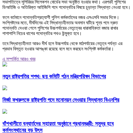
সভাপতিত্বে সুপিরিয়র সিলেকশন বোর্ডের সভা অনুষ্ঠিত হওয়ার কথা। এরপরই পুলিশের
ডিআইজি ও অতিরিক্ত আইজিপি পদে পদোন্নতির বিষয়ে চূড়ান্ত সিদ্ধান্ত নেওয়া হবে।
ফলে বর্তমানে পদোন্নতিপ্রত্যাশী পুলিশ কর্মকর্তাদের নজর এসএসবি সভার দিকে।
সংশ্লিষ্টদের মতে, দীর্ঘদিনের এই সিদ্ধান্তহীনতার অবসান ঘটিয়ে শূন্য পদে দ্রুত
পদোন্নতি দেওয়া গেলে পুলিশের উচ্চপর্যায়ের নেতৃত্বের ধারাবাহিকতা বজায় রাখার
পাশাপাশি নিচের ধাপের পদোন্নতির পথও উন্মুক্ত হবে।
তবে সিদ্ধান্তহীনতা আরও দীর্ঘ হলে উচ্চপর্যায় থেকে মাঠপর্যায়ের নেতৃত্ব পর্যন্ত এর
প্রভাব বিস্তৃত হওয়ার আশঙ্কা রয়েছে বলে মনে করছেন সংশ্লিষ্ট কর্মকর্তারা।
এ সম্পর্কিত আরও খবর
নতুন রাষ্ট্রপতির শপথ: ছয় কমিটি গঠন মন্ত্রিপরিষদ বিভাগের
মির্জা ফখরুলকে রাষ্ট্রপতি পদে মনোনয়ন দেওয়ার সিদ্ধান্ত বিএনপির
বাঁশখালীতে বন্যার্তদের সহায়তা অনুষ্ঠানে প্রধানমন্ত্রী: সমুদ্র হবে
কর্মসংস্থানের বড় উৎস