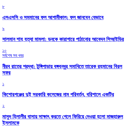
৮
এসএসসি ও সমমানের ফল আগামীকাল; ফল জানবেন যেভাবে
৯
সালমান শাহ হত্যা মামলা: ডনকে কারাগারে পাঠানোর আবেদন সিআইডির
১০
সর্বশেষ সব খবর
নীরব রাতের শ্রদ্ধা: টুঙ্গিপাড়ায় বঙ্গবন্ধুর সমাধিতে তারেক রহমানের বিরল
সফর
১
কিশোরগঞ্জের দুই সরকারি কলেজের নাম পরিবর্তন, বরিশালে একটির
২
মাসুদ হিলালীর বাসায় সাক্ষাৎ করতে গেলে ফিরিয়ে দেওয়া হলো মাজহারুল
ইসলামকে