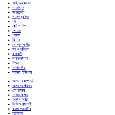
আইন-আদালত
গণমাধ্যম
জনদুর্ভোগ
তথ্যপ্রযুক্তি
ধর্ম
নারী ও শিশু
মতামত
প্রবাস
ফিচার
ফেসবুক কর্নার
বন ও পরিবেশ
রাজধানী
লাইফস্টাইল
শিক্ষা
সম্পাদকীয়
স্বাস্থ্য-চিকিৎসা
আমাদের সম্পর্কে
আমাদের পরিবার
যোগাযোগ
সংবাদ পাঠান
ফটোগ্যালারী
ভিডিও গ্যালারী
বাংলা কনভার্টার
আর্কাইভ