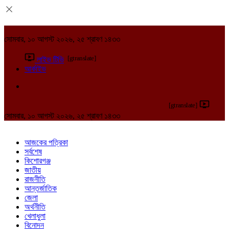
সোমবার, ১০ আগস্ট ২০২৬, ২৫ শ্রাবণ ১৪৩৩
[gtranslate]
লাইভ টিভি
আর্কাইভ
[gtranslate]
সোমবার, ১০ আগস্ট ২০২৬, ২৫ শ্রাবণ ১৪৩৩
আজকের পত্রিকা
সর্বশেষ
কিশোরগঞ্জ
জাতীয়
রাজনীতি
আন্তর্জাতিক
জেলা
অর্থনীতি
খেলাধুলা
বিনোদন