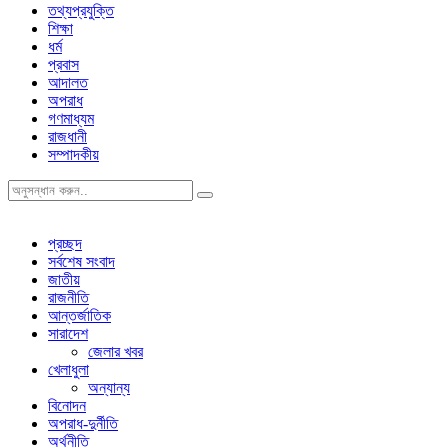
তথ্যপ্রযুক্তি
শিক্ষা
ধর্ম
প্রবাস
আদালত
অপরাধ
গণমাধ্যম
রাজধানী
সম্পাদকীয়
প্রচ্ছদ
সর্বশেষ সংবাদ
জাতীয়
রাজনীতি
আন্তর্জাতিক
সারাদেশ
জেলার খবর
খেলাধুলা
অন্যান্য
বিনোদন
অপরাধ-দুর্নীতি
অর্থনীতি