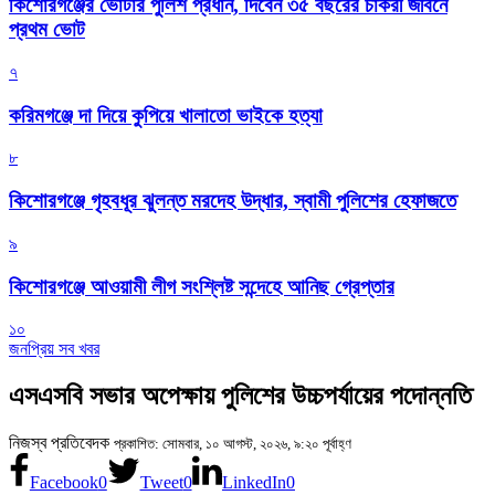
কিশোরগঞ্জের ভোটার পুলিশ প্রধান, দিবেন ৩৫ বছরের চাকরী জীবনে
প্রথম ভোট
৭
করিমগঞ্জে দা দিয়ে কুপিয়ে খালাতো ভাইকে হত্যা
৮
কিশোরগঞ্জে গৃহবধূর ঝুলন্ত মরদেহ উদ্ধার, স্বামী পুলিশের হেফাজতে
৯
কিশোরগঞ্জে আওয়ামী লীগ সংশ্লিষ্ট সন্দেহে আনিছ গ্রেপ্তার
১০
জনপ্রিয় সব খবর
এসএসবি সভার অপেক্ষায় পুলিশের উচ্চপর্যায়ের পদোন্নতি
নিজস্ব প্রতিবেদক
প্রকাশিত: সোমবার, ১০ আগস্ট, ২০২৬, ৯:২০ পূর্বাহ্ণ
Facebook
0
Tweet
0
LinkedIn
0