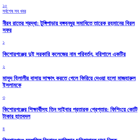
১০
সর্বশেষ সব খবর
নীরব রাতের শ্রদ্ধা: টুঙ্গিপাড়ায় বঙ্গবন্ধুর সমাধিতে তারেক রহমানের বিরল
সফর
১
কিশোরগঞ্জের দুই সরকারি কলেজের নাম পরিবর্তন, বরিশালে একটির
২
মাসুদ হিলালীর বাসায় সাক্ষাৎ করতে গেলে ফিরিয়ে দেওয়া হলো মাজহারুল
ইসলামকে
৩
কিশোরগঞ্জের শিক্ষার্থীসহ তিন সাইবার প্রতারক গ্রেপ্তার: ফিশিংয়ে কোটি
টাকার হাতবদল
৪