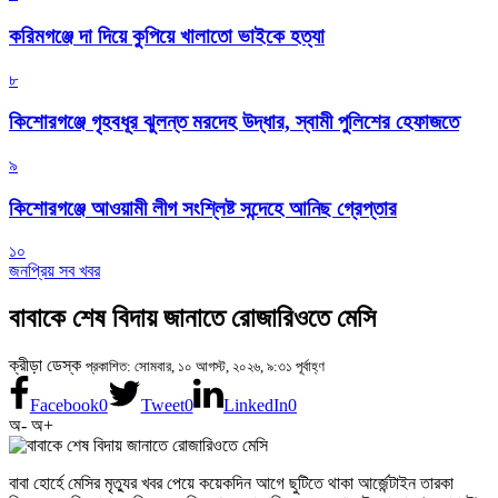
করিমগঞ্জে দা দিয়ে কুপিয়ে খালাতো ভাইকে হত্যা
৮
কিশোরগঞ্জে গৃহবধূর ঝুলন্ত মরদেহ উদ্ধার, স্বামী পুলিশের হেফাজতে
৯
কিশোরগঞ্জে আওয়ামী লীগ সংশ্লিষ্ট সন্দেহে আনিছ গ্রেপ্তার
১০
জনপ্রিয় সব খবর
বাবাকে শেষ বিদায় জানাতে রোজারিওতে মেসি
ক্রীড়া ডেস্ক
প্রকাশিত: সোমবার, ১০ আগস্ট, ২০২৬, ৯:৩১ পূর্বাহ্ণ
Facebook
0
Tweet
0
LinkedIn
0
অ-
অ+
বাবা হোর্হে মেসির মৃত্যুর খবর পেয়ে কয়েকদিন আগে ছুটিতে থাকা আর্জেন্টাইন তারকা