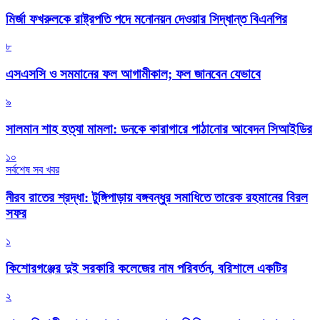
মির্জা ফখরুলকে রাষ্ট্রপতি পদে মনোনয়ন দেওয়ার সিদ্ধান্ত বিএনপির
৮
এসএসসি ও সমমানের ফল আগামীকাল; ফল জানবেন যেভাবে
৯
সালমান শাহ হত্যা মামলা: ডনকে কারাগারে পাঠানোর আবেদন সিআইডির
১০
সর্বশেষ সব খবর
নীরব রাতের শ্রদ্ধা: টুঙ্গিপাড়ায় বঙ্গবন্ধুর সমাধিতে তারেক রহমানের বিরল
সফর
১
কিশোরগঞ্জের দুই সরকারি কলেজের নাম পরিবর্তন, বরিশালে একটির
২