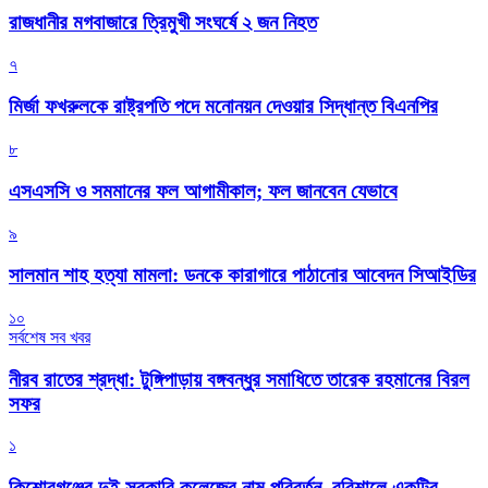
রাজধানীর মগবাজারে ত্রিমুখী সংঘর্ষে ২ জন নিহত
৭
মির্জা ফখরুলকে রাষ্ট্রপতি পদে মনোনয়ন দেওয়ার সিদ্ধান্ত বিএনপির
৮
এসএসসি ও সমমানের ফল আগামীকাল; ফল জানবেন যেভাবে
৯
সালমান শাহ হত্যা মামলা: ডনকে কারাগারে পাঠানোর আবেদন সিআইডির
১০
সর্বশেষ সব খবর
নীরব রাতের শ্রদ্ধা: টুঙ্গিপাড়ায় বঙ্গবন্ধুর সমাধিতে তারেক রহমানের বিরল
সফর
১
কিশোরগঞ্জের দুই সরকারি কলেজের নাম পরিবর্তন, বরিশালে একটির