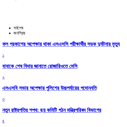
সর্বশেষ
জনপ্রিয়
ফল প্রকাশের অপেক্ষায় থাকা এসএসসি পরীক্ষার্থীর সড়ক দুর্ঘটনায় মৃত্যু
১
বাবাকে শেষ বিদায় জানাতে রোজারিওতে মেসি
২
এসএসবি সভার অপেক্ষায় পুলিশের উচ্চপর্যায়ের পদোন্নতি
৩
নতুন রাষ্ট্রপতির শপথ: ছয় কমিটি গঠন মন্ত্রিপরিষদ বিভাগের
৪