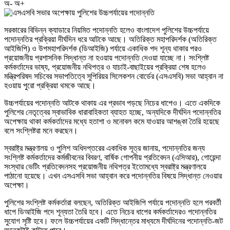
অ-
অ+
সরকারের বিভিন্ন ক্যাডারে নিয়মিত পদোন্নতি হলেও বাংলাদেশ পুলিশের উচ্চপর্যায়ে
পদোন্নতির প্রক্রিয়া দীর্ঘদিন ধরে আটকে আছে। অতিরিক্ত মহাপরিদর্শক (অতিরিক্ত
আইজিপি) ও উপমহাপরিদর্শক (ডিআইজি) পর্যায়ে একাধিক পদ শূন্য থাকার পরও
প্রয়োজনীয় প্রশাসনিক সিদ্ধান্ত না হওয়ায় পদোন্নতি দেওয়া যাচ্ছে না। সংশ্লিষ্ট
কর্মকর্তাদের ভাষ্য, প্রয়োজনীয় নথিপত্র ও যাচাই-বাছাইয়ের প্রক্রিয়া শেষ হলেও
মন্ত্রিপরিষদ সচিবের সভাপতিত্বে সুপিরিয়র সিলেকশন বোর্ডের (এসএসবি) সভা আহ্বান না
হওয়ায় পুরো প্রক্রিয়া থমকে আছে।
উচ্চপর্যায়ের পদোন্নতি আটকে থাকায় এর প্রভাব পড়ছে নিচের ধাপেও। এতে একদিকে
পুলিশের নেতৃত্বের স্বাভাবিক ধারাবাহিকতা ব্যাহত হচ্ছে, অন্যদিকে দীর্ঘদিন পদোন্নতির
অপেক্ষায় থাকা কর্মকর্তাদের মধ্যে হতাশা ও মনোবল কমে যাওয়ার আশঙ্কা তৈরি হয়েছে
বলে সংশ্লিষ্টরা মনে করছেন।
স্বরাষ্ট্র মন্ত্রণালয় ও পুলিশ অধিদপ্তরের একাধিক সূত্র জানায়, পদোন্নতির জন্য
সংশ্লিষ্ট কর্মকর্তাদের কর্মজীবনের বিবরণ, বার্ষিক গোপনীয় প্রতিবেদন (এসিআর), গোয়েন্দা
সংস্থার ভেটিং প্রতিবেদনসহ প্রয়োজনীয় নথিপত্র ইতোমধ্যে স্বরাষ্ট্র মন্ত্রণালয়ে
পাঠানো হয়েছে। এখন এসএসবি সভা আহ্বান করে পদোন্নতির বিষয়ে সিদ্ধান্ত নেওয়ার
অপেক্ষা।
পুলিশের সংশ্লিষ্ট কর্মকর্তারা বলছেন, অতিরিক্ত আইজিপি পর্যায়ে পদোন্নতি হলে পরবর্তী
ধাপে ডিআইজি পদে শূন্যতা তৈরি হবে। এতে নিচের ধাপের কর্মকর্তাদেরও পদোন্নতির
সুযোগ সৃষ্টি হবে। ফলে উচ্চপর্যায়ের একটি সিদ্ধান্তের মাধ্যমে দীর্ঘদিনের পদোন্নতি-জট