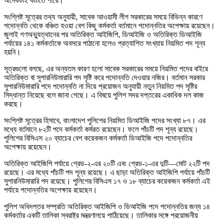
অনেকটাই কাটতে পারে।
সংশ্লিষ্ট সূত্রের তথ্য অনুযায়ী, সাবেক আওয়ামী লীগ সরকারের সময়ে বিভিন্ন কারণে
পদোন্নতি থেকে বঞ্চিত হওয়া বেশ কিছু কর্মকর্তা বর্তমানে পদোন্নতির অপেক্ষায় রয়েছেন।
জুলাই গণঅভ্যুত্থানের পর অতিরিক্ত আইজিপি, ডিআইজি ও অতিরিক্ত ডিআইজি
পর্যায়ের ১৪১ কর্মকর্তাকে অবসরে পাঠানো হলেও প্রত্যাশিত সংখ্যায় নিয়মিত পদ শূন্য
হয়নি।
সূত্রগুলো বলছে, এর অন্যতম কারণ হলো সাবেক সরকারের সময়ে নিয়মিত পদের বাইরে
অতিরিক্ত বা সুপারনিউমারারি পদ সৃষ্টি করে পদোন্নতি দেওয়ার নজির। বর্তমান সরকার
সুপারনিউমারারি পদে পদোন্নতি না দিয়ে প্রয়োজন অনুযায়ী নতুন নিয়মিত পদ সৃষ্টির
সিদ্ধান্ত নিয়েছে বলে জানা গেছে। এ বিষয়ে পুলিশ সদর দপ্তরের একাধিক দল কাজ
করছে।
সংশ্লিষ্ট সূত্রের হিসাবে, বাংলাদেশ পুলিশের নিয়মিত ডিআইজি পদের সংখ্যা ৮৭। এর
মধ্যে বর্তমানে ৮২টি পদে কর্মকর্তা কর্মরত রয়েছেন। ফলে পাঁচটি পদ শূন্য রয়েছে।
পুলিশের বিসিএস ২০ ব্যাচের বেশ কয়েকজন কর্মকর্তা ডিআইজি পদে পদোন্নতির
অপেক্ষায় রয়েছেন।
অতিরিক্ত আইজিপি পর্যায়ে গ্রেড-২-এর ২০টি এবং গ্রেড-১-এর দুটি—মোট ২২টি পদ
রয়েছে। এর মধ্যে পাঁচটি পদ শূন্য রয়েছে। এ ছাড়া অতিরিক্ত আইজিপি পর্যায়ে পাঁচটি
সুপারনিউমারারি পদ রয়েছে। পুলিশের বিসিএস ১৭ ও ১৮ ব্যাচের কয়েকজন কর্মকর্তা এই
পর্যায়ে পদোন্নতির অপেক্ষায় রয়েছেন।
পুলিশ অধিদপ্তর সম্প্রতি অতিরিক্ত আইজিপি ও ডিআইজি পদে পদোন্নতির জন্য ১৪
কর্মকর্তার একটি তালিকা স্বরাষ্ট্র মন্ত্রণালয়ে পাঠিয়েছে। তালিকার সঙ্গে প্রয়োজনীয়