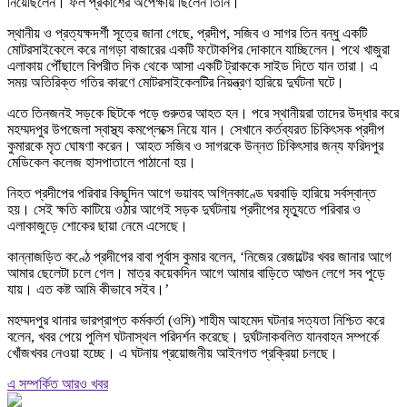
নিয়েছিলেন। ফল প্রকাশের অপেক্ষায় ছিলেন তিনি।
স্থানীয় ও প্রত্যক্ষদর্শী সূত্রে জানা গেছে, প্রদীপ, সজিব ও সাগর তিন বন্ধু একটি
মোটরসাইকেলে করে নাগড়া বাজারের একটি ফটোকপির দোকানে যাচ্ছিলেন। পথে খাজুরা
এলাকায় পৌঁছালে বিপরীত দিক থেকে আসা একটি ট্রাককে সাইড দিতে যান তারা। এ
সময় অতিরিক্ত গতির কারণে মোটরসাইকেলটির নিয়ন্ত্রণ হারিয়ে দুর্ঘটনা ঘটে।
এতে তিনজনই সড়কে ছিটকে পড়ে গুরুতর আহত হন। পরে স্থানীয়রা তাদের উদ্ধার করে
মহম্মদপুর উপজেলা স্বাস্থ্য কমপ্লেক্সে নিয়ে যান। সেখানে কর্তব্যরত চিকিৎসক প্রদীপ
কুমারকে মৃত ঘোষণা করেন। আহত সজিব ও সাগরকে উন্নত চিকিৎসার জন্য ফরিদপুর
মেডিকেল কলেজ হাসপাতালে পাঠানো হয়।
নিহত প্রদীপের পরিবার কিছুদিন আগে ভয়াবহ অগ্নিকাণ্ডে ঘরবাড়ি হারিয়ে সর্বস্বান্ত
হয়। সেই ক্ষতি কাটিয়ে ওঠার আগেই সড়ক দুর্ঘটনায় প্রদীপের মৃত্যুতে পরিবার ও
এলাকাজুড়ে শোকের ছায়া নেমে এসেছে।
কান্নাজড়িত কণ্ঠে প্রদীপের বাবা পূর্বাস কুমার বলেন, ‘নিজের রেজাল্টের খবর জানার আগে
আমার ছেলেটা চলে গেল। মাত্র কয়েকদিন আগে আমার বাড়িতে আগুন লেগে সব পুড়ে
যায়। এত কষ্ট আমি কীভাবে সইব।’
মহম্মদপুর থানার ভারপ্রাপ্ত কর্মকর্তা (ওসি) শাহীম আহমেদ ঘটনার সত্যতা নিশ্চিত করে
বলেন, খবর পেয়ে পুলিশ ঘটনাস্থল পরিদর্শন করেছে। দুর্ঘটনাকবলিত যানবাহন সম্পর্কে
খোঁজখবর নেওয়া হচ্ছে। এ ঘটনায় প্রয়োজনীয় আইনগত প্রক্রিয়া চলছে।
এ সম্পর্কিত আরও খবর