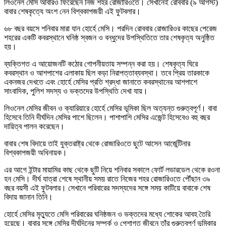
লিওনেল মেসি আবারও ফিরেছেন নিজ শহর রোজারিওতে। সেখানেই রোববার (৯ আগস্ট)
বাবার শেষকৃত্যে অংশ নেন বিশ্বকাপজয়ী এই ফুটবলার।
৬৮ বছর বয়সে শনিবার মারা যান হোর্হে মেসি। পরদিন রোববার রোজারিওর কাছের পেরেজ
শহরের একটি কবরস্থানে ঘনিষ্ঠ স্বজন ও বন্ধুদের উপস্থিতিতে তার শেষকৃত্য অনুষ্ঠিত
হয়।
ব্যক্তিগত এ আয়োজনটি কঠোর গোপনীয়তায় সম্পন্ন করা হয়। শেষকৃত্য ঘিরে
কবরস্থান ও আশপাশের এলাকায় ছিল কড়া নিরাপত্তাব্যবস্থা। তবে প্রিয় তারকাকে
একনজর দেখতে এবং হোর্হে মেসির প্রতি শ্রদ্ধা জানাতে কবরস্থানের আশপাশে
সাংবাদিক, পুলিশ সদস্য ও ভক্তদের উপস্থিতি দেখা যায়।
লিওনেল মেসির জীবন ও ক্যারিয়ারে হোর্হে মেসির ভূমিকা ছিল অত্যন্ত গুরুত্বপূর্ণ। বাবা
হিসেবে তিনি দীর্ঘদিন মেসির পাশে ছিলেন। পাশাপাশি মেসির এজেন্ট হিসেবেও বহু বছর
দায়িত্ব পালন করেছেন।
বাবার শেষ বিদায়ে তাই যুক্তরাষ্ট্র থেকে রোজারিওতে ছুটে আসেন আর্জেন্টিনার
বিশ্বকাপজয়ী অধিনায়ক।
এর আগে ইন্টার মায়ামির কাছ থেকে ছুটি নিয়ে শনিবার সকালে ফোর্ট লডারডেল থেকে রওনা
হন মেসি। দীর্ঘ যাত্রা শেষে স্থানীয় সময় রাতে নিজের শহর রোজারিওতে পৌঁছান ৩৯
বছর বয়সী এই ফুটবলার। সেখানে পরিবারের সদস্যদের সঙ্গে সময় কাটিয়ে বাবাকে শেষ
বিদায় জানান তিনি।
হোর্হে মেসির মৃত্যুতে মেসি পরিবারের ঘনিষ্ঠজন ও ভক্তদের মধ্যে শোকের আবহ তৈরি
হয়েছে। বাবার সঙ্গে মেসির দীর্ঘদিনের সম্পর্ক ও পেশাগত জীবনে তাঁর গুরুত্বপূর্ণ ভূমিকার