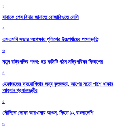
১
বাবাকে শেষ বিদায় জানাতে রোজারিওতে মেসি
২
এসএসবি সভার অপেক্ষায় পুলিশের উচ্চপর্যায়ের পদোন্নতি
৩
নতুন রাষ্ট্রপতির শপথ: ছয় কমিটি গঠন মন্ত্রিপরিষদ বিভাগের
৪
হেফাজতের সহযোগিতার জন্য কৃতজ্ঞতা, আগের মতো পাশে থাকার
আহ্বান প্রধানমন্ত্রীর
৫
সৌদিতে সোফা কারখানায় আগুন, নিহত ১২ বাংলাদেশি
৬