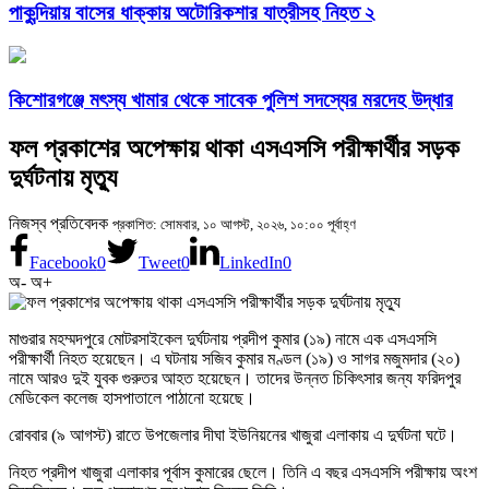
পাকুন্দিয়ায় বাসের ধাক্কায় অটোরিকশার যাত্রীসহ নিহত ২
কিশোরগঞ্জে মৎস্য খামার থেকে সাবেক পুলিশ সদস্যের মরদেহ উদ্ধার
ফল প্রকাশের অপেক্ষায় থাকা এসএসসি পরীক্ষার্থীর সড়ক
দুর্ঘটনায় মৃত্যু
নিজস্ব প্রতিবেদক
প্রকাশিত: সোমবার, ১০ আগস্ট, ২০২৬, ১০:০০ পূর্বাহ্ণ
Facebook
0
Tweet
0
LinkedIn
0
অ-
অ+
মাগুরার মহম্মদপুরে মোটরসাইকেল দুর্ঘটনায় প্রদীপ কুমার (১৯) নামে এক এসএসসি
পরীক্ষার্থী নিহত হয়েছেন। এ ঘটনায় সজিব কুমার মণ্ডল (১৯) ও সাগর মজুমদার (২০)
নামে আরও দুই যুবক গুরুতর আহত হয়েছেন। তাদের উন্নত চিকিৎসার জন্য ফরিদপুর
মেডিকেল কলেজ হাসপাতালে পাঠানো হয়েছে।
রোববার (৯ আগস্ট) রাতে উপজেলার দীঘা ইউনিয়নের খাজুরা এলাকায় এ দুর্ঘটনা ঘটে।
নিহত প্রদীপ খাজুরা এলাকার পূর্বাস কুমারের ছেলে। তিনি এ বছর এসএসসি পরীক্ষায় অংশ