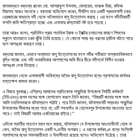
মানববন্ধনে বক্তব্য রাখেন মো. আশরাফুল ইসলাম, মোনায়েম, ফারুক মিয়া, মফিজ
মিয়াসহ আরও অনেকে। বক্তারা অভিযোগ করেন, দীর্ঘদিন ধরে একটি প্রভাবশালী চক্র
ড্রেজারের মাধ্যমে নদী থেকে অবৈধভাবে বালু উত্তোলন করছে। এর ফলে নদীতীরবর্তী
ফসলি জমি ক্ষতিগ্রস্ত হচ্ছে এবং এলাকার রাস্তাঘাট নষ্ট হয়ে পড়ছে।
তারা আরও বলেন, প্রতিদিন প্রায় শতাধিক ট্রাক ও ট্রাক্টর চলাচলের কারণে শিশুদের
স্কুলে যাতায়াতে চরম ঝুঁকি তৈরি হয়েছে। যে কোনো সময় বড় ধরনের দুর্ঘটনা ঘটতে পারে
বলে আশঙ্কা করছেন তারা।
বক্তারা জানান, এভাবে অব্যাহত বালু উত্তোলনের ফলে নদীর গভীরতা অস্বাভাবিকভাবে
বৃদ্ধি পাচ্ছে এবং নদী অববাহিকার আশপাশের জমি ধীরে ধীরে নদীগর্ভে বিলীন হওয়ার
আশঙ্কা দেখা দিয়েছে।
মানববন্ধন থেকে এলাকাবাসী অবিলম্বে অবৈধ বালু উত্তোলন বন্ধে প্রশাসনের কার্যকর
হস্তক্ষেপ কামনা করেন।
এ বিষয়ে বুধবার(১ এপ্রিল) আমাদের প্রতিবেদক পাকুন্দিয়া উপজেলা নির্বাহী কর্মকর্তা
(ইউএনও) রূপম দাসের সঙ্গে যোগাযোগ করলে তিনি জানান, “বিষয়টি জানার সঙ্গে সঙ্গে
আমি তহসিলদারকে ঘটনাস্থলে পাঠাই। পরে তিনি জানান, ঘটনাস্থলটি সম্ভবত পাকুন্দিয়া
উপজেলার সীমানার মধ্যে পড়ে না; এটি গফরগাঁও বা হোসেনপুর উপজেলার আওতায় হতে
পারে। তাই বিষয়টি আমার এখতিয়ারের বাইরে।”
এদিকে স্থানীয় সচেতন মহল মনে করছে, ঘটনাস্থল যে উপজেলার আওতাধীনই হোক না
কেন, অবৈধ বালু উত্তোলন একটি দণ্ডনীয় অপরাধ। এ ধরনের কর্মকাণ্ড বন্ধে সংশ্লিষ্ট
প্রশাসনের মধ্যে সমন্বয়হীনতা ও উদাসীনতা রয়েছে বলেও অভিযোগ উঠেছে। তারা