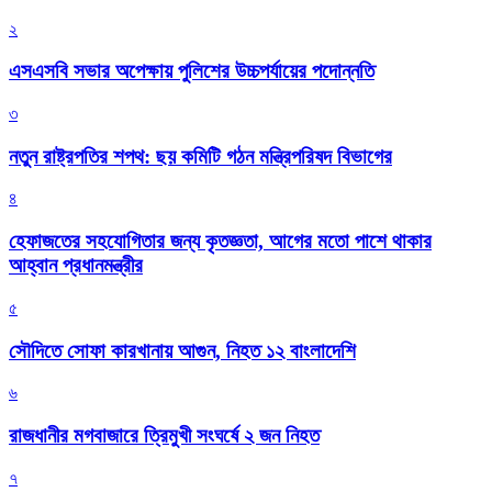
২
এসএসবি সভার অপেক্ষায় পুলিশের উচ্চপর্যায়ের পদোন্নতি
৩
নতুন রাষ্ট্রপতির শপথ: ছয় কমিটি গঠন মন্ত্রিপরিষদ বিভাগের
৪
হেফাজতের সহযোগিতার জন্য কৃতজ্ঞতা, আগের মতো পাশে থাকার
আহ্বান প্রধানমন্ত্রীর
৫
সৌদিতে সোফা কারখানায় আগুন, নিহত ১২ বাংলাদেশি
৬
রাজধানীর মগবাজারে ত্রিমুখী সংঘর্ষে ২ জন নিহত
৭