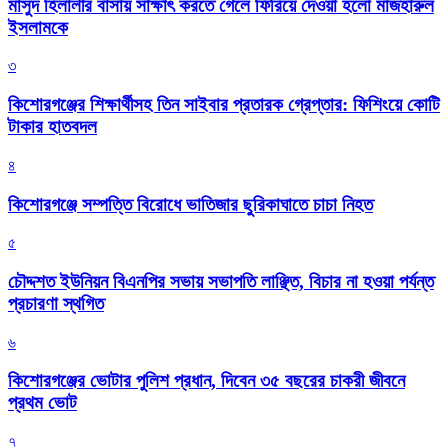
মাসুদ হিলালীর বাসায় সাক্ষাৎ করতে গেলে ফিরিয়ে দেওয়া হলো মাজহারুল
ইসলামকে
৩
কিশোরগঞ্জের শিক্ষার্থীসহ তিন সাইবার প্রতারক গ্রেপ্তার: ফিশিংয়ে কোটি
টাকার হাতবদল
৪
কিশোরগঞ্জে সম্পত্তি বিরোধে ভাতিজার ছুরিকাঘাতে চাচা নিহত
৫
চৌদ্দশত ইউনিয়ন বিএনপির সভায় সভাপতি লাঞ্ছিত, বিচার না হওয়া পর্যন্ত
প্রচারণা স্থগিত
৬
কিশোরগঞ্জের ভোটার পুলিশ প্রধান, দিবেন ৩৫ বছরের চাকরী জীবনে
প্রথম ভোট
৭