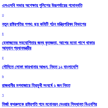
এসএসবি সভার অপেক্ষায় পুলিশের উচ্চপর্যায়ের পদোন্নতি
৩
নতুন রাষ্ট্রপতির শপথ: ছয় কমিটি গঠন মন্ত্রিপরিষদ বিভাগের
৪
হেফাজতের সহযোগিতার জন্য কৃতজ্ঞতা, আগের মতো পাশে থাকার
আহ্বান প্রধানমন্ত্রীর
৫
সৌদিতে সোফা কারখানায় আগুন, নিহত ১২ বাংলাদেশি
৬
রাজধানীর মগবাজারে ত্রিমুখী সংঘর্ষে ২ জন নিহত
৭
মির্জা ফখরুলকে রাষ্ট্রপতি পদে মনোনয়ন দেওয়ার সিদ্ধান্ত বিএনপির