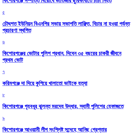
কিশোরগঞ্জে সম্পত্তি বিরোধে ভাতিজার ছুরিকাঘাতে চাচা নিহত
৫
চৌদ্দশত ইউনিয়ন বিএনপির সভায় সভাপতি লাঞ্ছিত, বিচার না হওয়া পর্যন্ত
প্রচারণা স্থগিত
৬
কিশোরগঞ্জের ভোটার পুলিশ প্রধান, দিবেন ৩৫ বছরের চাকরী জীবনে
প্রথম ভোট
৭
করিমগঞ্জে দা দিয়ে কুপিয়ে খালাতো ভাইকে হত্যা
৮
কিশোরগঞ্জে গৃহবধূর ঝুলন্ত মরদেহ উদ্ধার, স্বামী পুলিশের হেফাজতে
৯
কিশোরগঞ্জে আওয়ামী লীগ সংশ্লিষ্ট সন্দেহে আনিছ গ্রেপ্তার