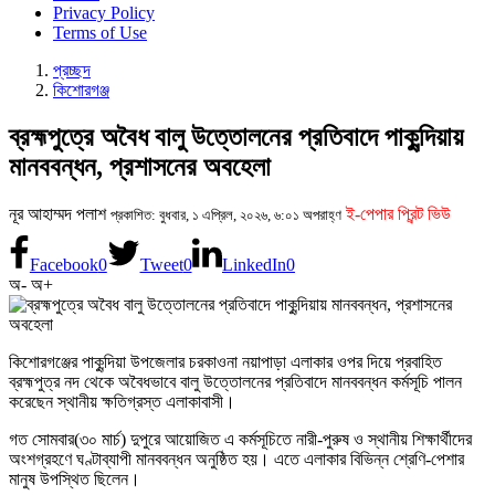
Privacy Policy
Terms of Use
প্রচ্ছদ
কিশোরগঞ্জ
ব্রহ্মপুত্রে অবৈধ বালু উত্তোলনের প্রতিবাদে পাকুন্দিয়ায়
মানববন্ধন, প্রশাসনের অবহেলা
নূর আহাম্মদ পলাশ
ই-পেপার প্রিন্ট ভিউ
প্রকাশিত: বুধবার, ১ এপ্রিল, ২০২৬, ৬:০১ অপরাহ্ণ
Facebook
0
Tweet
0
LinkedIn
0
অ-
অ+
কিশোরগঞ্জের পাকুন্দিয়া উপজেলার চরকাওনা নয়াপাড়া এলাকার ওপর দিয়ে প্রবাহিত
ব্রহ্মপুত্র নদ থেকে অবৈধভাবে বালু উত্তোলনের প্রতিবাদে মানববন্ধন কর্মসূচি পালন
করেছেন স্থানীয় ক্ষতিগ্রস্ত এলাকাবাসী।
গত সোমবার(৩০ মার্চ) দুপুরে আয়োজিত এ কর্মসূচিতে নারী-পুরুষ ও স্থানীয় শিক্ষার্থীদের
অংশগ্রহণে ঘণ্টাব্যাপী মানববন্ধন অনুষ্ঠিত হয়। এতে এলাকার বিভিন্ন শ্রেণি-পেশার
মানুষ উপস্থিত ছিলেন।