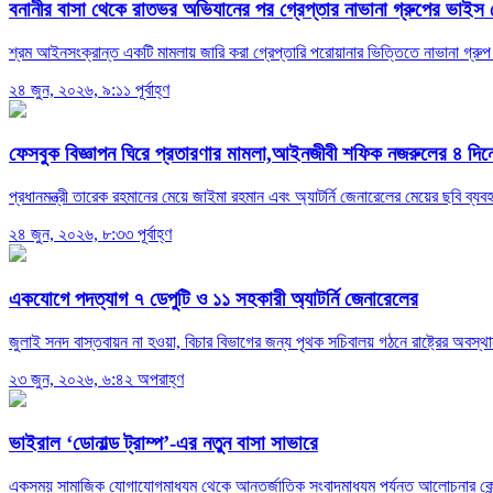
বনানীর বাসা থেকে রাতভর অভিযানের পর গ্রেপ্তার নাভানা গ্রুপের ভাইস চ
শ্রম আইনসংক্রান্ত একটি মামলায় জারি করা গ্রেপ্তারি পরোয়ানার ভিত্তিতে নাভানা গ্
২৪ জুন, ২০২৬, ৯:১১ পূর্বাহ্ণ
ফেসবুক বিজ্ঞাপন ঘিরে প্রতারণার মামলা,আইনজীবী শফিক নজরুলের ৪ দিনের
প্রধানমন্ত্রী তারেক রহমানের মেয়ে জাইমা রহমান এবং অ্যাটর্নি জেনারেলের মেয়ের ছবি 
২৪ জুন, ২০২৬, ৮:৩৩ পূর্বাহ্ণ
একযোগে পদত্যাগ ৭ ডেপুটি ও ১১ সহকারী অ্যাটর্নি জেনারেলের
জুলাই সনদ বাস্তবায়ন না হওয়া, বিচার বিভাগের জন্য পৃথক সচিবালয় গঠনে রাষ্ট্রের অবস্থান
২৩ জুন, ২০২৬, ৬:৪২ অপরাহ্ণ
ভাইরাল ‘ডোনাল্ড ট্রাম্প’-এর নতুন বাসা সাভারে
একসময় সামাজিক যোগাযোগমাধ্যম থেকে আন্তর্জাতিক সংবাদমাধ্যম পর্যন্ত আলোচনার কেন্দ্রব