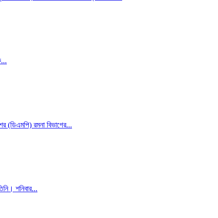
...
ের (ডিএমপি) রমনা বিভাগের...
তিনি। শনিবার...