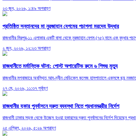
২৩ জুন, ২০২৬, ১:৪৯ অপরাহ্ণ
প্রতিষ্ঠিত সন্তানদের মা নুরজাহান বেগমের পচাগলা মরদেহ উদ্ধার
রাজধানীর মিরপুর-১১ এলাকার একটি বাসা থেকে নুরজাহান বেগম (৭৫) নামে এক বৃদ্ধার পচাগ
২ জুন, ২০২৬, ১২:২৩ অপরাহ্ণ
রাজধানীতে মর্মান্তিক ঘটনা: পোস্ট অপারেটিভ রুমে ৬ শিশুর মৃত্যু
রাজধানীর মগবাজারে অবস্থিত আদ-দ্বীন মেডিকেল কলেজ হাসপাতালে একসঙ্গে ছয় নবজাতকের ম
২৭ মে, ২০২৬, ১১:৩৭ পূর্বাহ্ণ
রাজধানীর হকার পুনর্বাসনে দ্রুত ব্যবস্থা নিতে প্রধানমন্ত্রীর নির্দেশ
রাজধানী ঢাকার সড়ক থেকে উচ্ছেদ হওয়া হকারদের দ্রুত পুনর্বাসনের নির্দেশ দিয়েছেন প্রধানম
২৫ এপ্রিল, ২০২৬, ৫:২৬ অপরাহ্ণ