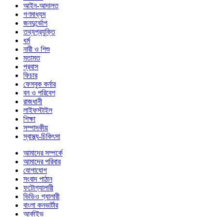
আইন-আদালত
গণমাধ্যম
জনদুর্ভোগ
তথ্যপ্রযুক্তি
ধর্ম
নারী ও শিশু
মতামত
প্রবাস
ফিচার
ফেসবুক কর্নার
বন ও পরিবেশ
রাজধানী
লাইফস্টাইল
শিক্ষা
সম্পাদকীয়
স্বাস্থ্য-চিকিৎসা
আমাদের সম্পর্কে
আমাদের পরিবার
যোগাযোগ
সংবাদ পাঠান
ফটোগ্যালারী
ভিডিও গ্যালারী
বাংলা কনভার্টার
আর্কাইভ