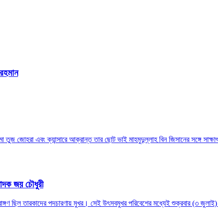
 রহমান
া তুজ জোহরা এবং ক্যান্সারে আক্রান্ত তার ছোট ভাই মাহমুদুল্লাহ বিন জিসানের সঙ্গে সাক্ষা
্পাদক জয় চৌধুরী
াঙ্গণ ছিল তারকাদের পদচারণায় মুখর। সেই উৎসবমুখর পরিবেশের মধ্যেই শুক্রবার (৩ জুলাই) অ