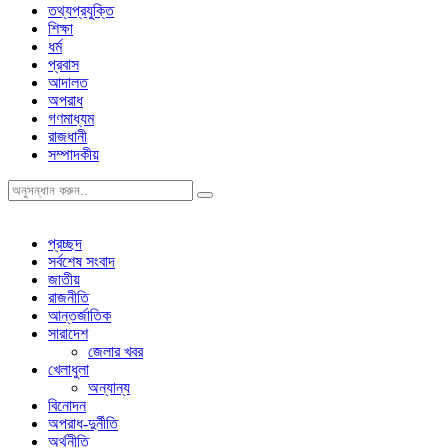
তথ্যপ্রযুক্তি
শিক্ষা
ধর্ম
প্রবাস
আদালত
অপরাধ
গণমাধ্যম
রাজধানী
সম্পাদকীয়
প্রচ্ছদ
সর্বশেষ সংবাদ
জাতীয়
রাজনীতি
আন্তর্জাতিক
সারাদেশ
জেলার খবর
খেলাধুলা
অন্যান্য
বিনোদন
অপরাধ-দুর্নীতি
অর্থনীতি