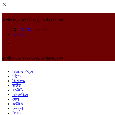
বৃহস্পতিবার, ৬ আগস্ট ২০২৬, ২১ শ্রাবণ ১৪৩৩
[gtranslate]
লাইভ টিভি
আর্কাইভ
বৃহস্পতিবার, ৬ আগস্ট ২০২৬, ২১ শ্রাবণ ১৪৩৩
আজকের পত্রিকা
সর্বশেষ
কিশোরগঞ্জ
জাতীয়
রাজনীতি
আন্তর্জাতিক
জেলা
অর্থনীতি
খেলাধুলা
বিনোদন