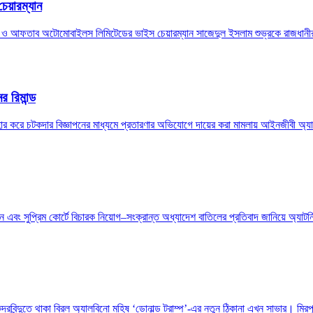
েয়ারম্যান
রুপ ও আফতাব অটোমোবাইলস লিমিটেডের ভাইস চেয়ারম্যান সাজেদুল ইসলাম শুভ্রকে রাজধানীর
 রিমান্ড
ব্যবহার করে চটকদার বিজ্ঞাপনের মাধ্যমে প্রতারণার অভিযোগে দায়ের করা মামলায় আইনজীবী 
 এবং সুপ্রিম কোর্টে বিচারক নিয়োগ–সংক্রান্ত অধ্যাদেশ বাতিলের প্রতিবাদ জানিয়ে অ্যাটর্নি
িন্দুতে থাকা বিরল অ্যালবিনো মহিষ ‘ডোনাল্ড ট্রাম্প’-এর নতুন ঠিকানা এখন সাভার। মিরপু