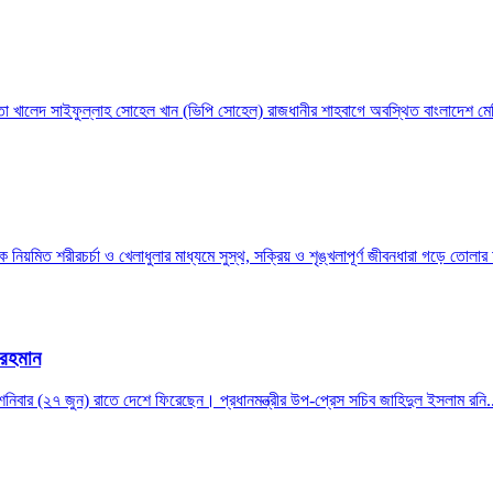
েতা খালেদ সাইফুল্লাহ সোহেল খান (ভিপি সোহেল) রাজধানীর শাহবাগে অবস্থিত বাংলাদেশ মেড
নিয়মিত শরীরচর্চা ও খেলাধুলার মাধ্যমে সুস্থ, সক্রিয় ও শৃঙ্খলাপূর্ণ জীবনধারা গড়ে তোলা
 রহমান
শনিবার (২৭ জুন) রাতে দেশে ফিরেছেন। প্রধানমন্ত্রীর উপ-প্রেস সচিব জাহিদুল ইসলাম রনি.