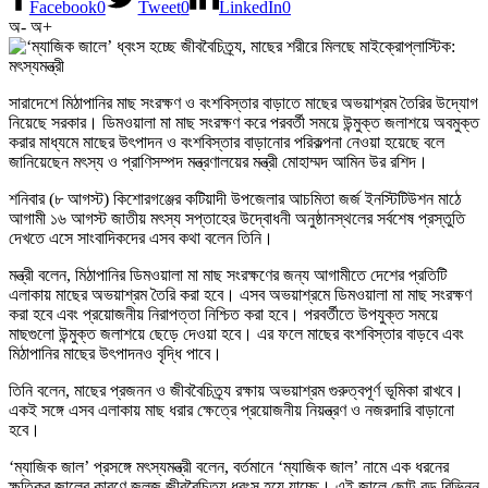
Facebook
0
Tweet
0
LinkedIn
0
অ-
অ+
সারাদেশে মিঠাপানির মাছ সংরক্ষণ ও বংশবিস্তার বাড়াতে মাছের অভয়াশ্রম তৈরির উদ্যোগ
নিয়েছে সরকার। ডিমওয়ালা মা মাছ সংরক্ষণ করে পরবর্তী সময়ে উন্মুক্ত জলাশয়ে অবমুক্ত
করার মাধ্যমে মাছের উৎপাদন ও বংশবিস্তার বাড়ানোর পরিকল্পনা নেওয়া হয়েছে বলে
জানিয়েছেন মৎস্য ও প্রাণিসম্পদ মন্ত্রণালয়ের মন্ত্রী মোহাম্মদ আমিন উর রশিদ।
শনিবার (৮ আগস্ট) কিশোরগঞ্জের কটিয়াদী উপজেলার আচমিতা জর্জ ইনস্টিটিউশন মাঠে
আগামী ১৬ আগস্ট জাতীয় মৎস্য সপ্তাহের উদ্বোধনী অনুষ্ঠানস্থলের সর্বশেষ প্রস্তুতি
দেখতে এসে সাংবাদিকদের এসব কথা বলেন তিনি।
মন্ত্রী বলেন, মিঠাপানির ডিমওয়ালা মা মাছ সংরক্ষণের জন্য আগামীতে দেশের প্রতিটি
এলাকায় মাছের অভয়াশ্রম তৈরি করা হবে। এসব অভয়াশ্রমে ডিমওয়ালা মা মাছ সংরক্ষণ
করা হবে এবং প্রয়োজনীয় নিরাপত্তা নিশ্চিত করা হবে। পরবর্তীতে উপযুক্ত সময়ে
মাছগুলো উন্মুক্ত জলাশয়ে ছেড়ে দেওয়া হবে। এর ফলে মাছের বংশবিস্তার বাড়বে এবং
মিঠাপানির মাছের উৎপাদনও বৃদ্ধি পাবে।
তিনি বলেন, মাছের প্রজনন ও জীববৈচিত্র্য রক্ষায় অভয়াশ্রম গুরুত্বপূর্ণ ভূমিকা রাখবে।
একই সঙ্গে এসব এলাকায় মাছ ধরার ক্ষেত্রে প্রয়োজনীয় নিয়ন্ত্রণ ও নজরদারি বাড়ানো
হবে।
‘ম্যাজিক জাল’ প্রসঙ্গে মৎস্যমন্ত্রী বলেন, বর্তমানে ‘ম্যাজিক জাল’ নামে এক ধরনের
ক্ষতিকর জালের কারণে জলজ জীববৈচিত্র্য ধ্বংস হয়ে যাচ্ছে। এই জালে ছোট-বড় বিভিন্ন