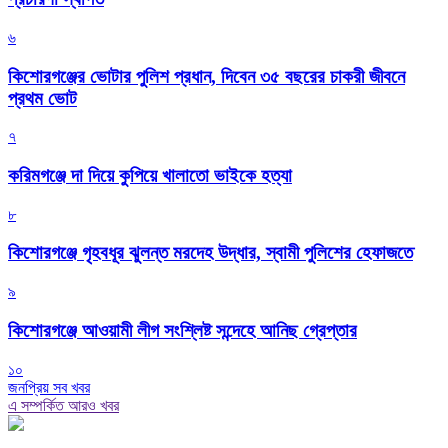
৬
কিশোরগঞ্জের ভোটার পুলিশ প্রধান, দিবেন ৩৫ বছরের চাকরী জীবনে
প্রথম ভোট
৭
করিমগঞ্জে দা দিয়ে কুপিয়ে খালাতো ভাইকে হত্যা
৮
কিশোরগঞ্জে গৃহবধূর ঝুলন্ত মরদেহ উদ্ধার, স্বামী পুলিশের হেফাজতে
৯
কিশোরগঞ্জে আওয়ামী লীগ সংশ্লিষ্ট সন্দেহে আনিছ গ্রেপ্তার
১০
জনপ্রিয় সব খবর
এ সম্পর্কিত আরও খবর