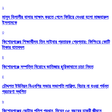
২
মাসুদ হিলালীর বাসায় সাক্ষাৎ করতে গেলে ফিরিয়ে দেওয়া হলো মাজহারুল
ইসলামকে
৩
কিশোরগঞ্জের শিক্ষার্থীসহ তিন সাইবার প্রতারক গ্রেপ্তার: ফিশিংয়ে কোটি
টাকার হাতবদল
৪
কিশোরগঞ্জে সম্পত্তি বিরোধে ভাতিজার ছুরিকাঘাতে চাচা নিহত
৫
চৌদ্দশত ইউনিয়ন বিএনপির সভায় সভাপতি লাঞ্ছিত, বিচার না হওয়া পর্যন্ত
প্রচারণা স্থগিত
৬
কিশোরগঞ্জের ভোটার পুলিশ প্রধান, দিবেন ৩৫ বছরের চাকরী জীবনে