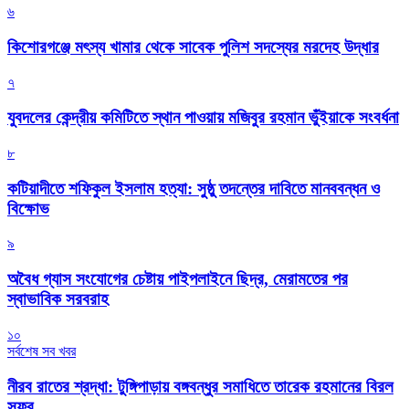
৬
কিশোরগঞ্জে মৎস্য খামার থেকে সাবেক পুলিশ সদস্যের মরদেহ উদ্ধার
৭
যুবদলের কেন্দ্রীয় কমিটিতে স্থান পাওয়ায় মজিবুর রহমান ভুঁইয়াকে সংবর্ধনা
৮
কটিয়াদীতে শফিকুল ইসলাম হত্যা: সুষ্ঠু তদন্তের দাবিতে মানববন্ধন ও
বিক্ষোভ
৯
অবৈধ গ্যাস সংযোগের চেষ্টায় পাইপলাইনে ছিদ্র, মেরামতের পর
স্বাভাবিক সরবরাহ
১০
সর্বশেষ সব খবর
নীরব রাতের শ্রদ্ধা: টুঙ্গিপাড়ায় বঙ্গবন্ধুর সমাধিতে তারেক রহমানের বিরল
সফর