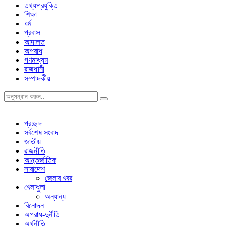
তথ্যপ্রযুক্তি
শিক্ষা
ধর্ম
প্রবাস
আদালত
অপরাধ
গণমাধ্যম
রাজধানী
সম্পাদকীয়
প্রচ্ছদ
সর্বশেষ সংবাদ
জাতীয়
রাজনীতি
আন্তর্জাতিক
সারাদেশ
জেলার খবর
খেলাধুলা
অন্যান্য
বিনোদন
অপরাধ-দুর্নীতি
অর্থনীতি