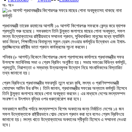
অ-
অ+
প্রধানমন্ত্রী তারেক রহমানের আগামী ১৬ আগস্ট কিশোরগঞ্জ সফরকে কেন্দ্র করে ব্যাপক
প্রস্তুতি শুরু হয়েছে। সফরকালে তিনি উন্মুক্ত জলাশয়ে মাছের পোনা অবমুক্ত, সফল
মৎস্য উদ্যোক্তাদের রাষ্ট্রীয়ভাবে সম্মাননা প্রদান, সুবিধাবঞ্চিত মানুষের মধ্যে ফ্যামিলি
কার্ড বিতরণ, শিক্ষার্থীদের বিনামূল্যে স্কুল ড্রেস দেওয়ার কর্মসূচির উদ্বোধন এবং ইমাম-
মুয়াজ্জিনদের রাষ্ট্রীয় ভাতা প্রদান কার্যক্রমের সূচনা করবেন।
শনিবার (৮ আগস্ট) বিকেলে কিশোরগঞ্জ জেলা প্রশাসকের কার্যালয়ে প্রধানমন্ত্রীর সফর
উপলক্ষে মতবিনিময় সভা ও প্রেস ব্রিফিং অনুষ্ঠিত হয়। সভায় সফরের বিভিন্ন কর্মসূচি,
প্রস্তুতি, নিরাপত্তা ও সম্ভাব্য উন্নয়নমূলক উদ্যোগ নিয়ে সাংবাদিকদের বিস্তারিত
তথ্য জানানো হয়।
প্রেস ব্রিফিংয়ে প্রধানমন্ত্রীর সফরসূচি তুলে ধরেন কৃষি, মৎস্য ও প্রাণিসম্পদমন্ত্রী
মোহাম্মদ আমিন উর রশিদ। তিনি জানান, প্রধানমন্ত্রীর সফরের অন্যতম কর্মসূচি হিসেবে
তিনি উন্মুক্ত জলাশয়ে মাছের পোনা অবমুক্ত করবেন। এর মাধ্যমে দেশের মৎস্যসম্পদ
সংরক্ষণ ও উৎপাদন বৃদ্ধির ওপর গুরুত্বারোপ করা হবে।
সফরকালে জাতীয় পর্যায়ে মৎস্যসম্পদে বিশেষ অবদানের জন্য নির্বাচিত দেশের ১৪ জন
সফল উদ্যোক্তাকে রাষ্ট্রীয়ভাবে গোল্ড মেডেল প্রদান করা হবে বলেও প্রেস ব্রিফিংয়ে
জানানো হয়। মৎস্য খাতে উদ্যোক্তাদের অবদানের স্বীকৃতি হিসেবে এ সম্মাননা দেওয়া
হবে।