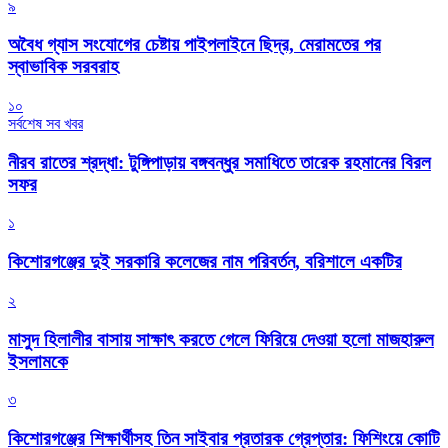
৯
অবৈধ গ্যাস সংযোগের চেষ্টায় পাইপলাইনে ছিদ্র, মেরামতের পর
স্বাভাবিক সরবরাহ
১০
সর্বশেষ সব খবর
নীরব রাতের শ্রদ্ধা: টুঙ্গিপাড়ায় বঙ্গবন্ধুর সমাধিতে তারেক রহমানের বিরল
সফর
১
কিশোরগঞ্জের দুই সরকারি কলেজের নাম পরিবর্তন, বরিশালে একটির
২
মাসুদ হিলালীর বাসায় সাক্ষাৎ করতে গেলে ফিরিয়ে দেওয়া হলো মাজহারুল
ইসলামকে
৩
কিশোরগঞ্জের শিক্ষার্থীসহ তিন সাইবার প্রতারক গ্রেপ্তার: ফিশিংয়ে কোটি