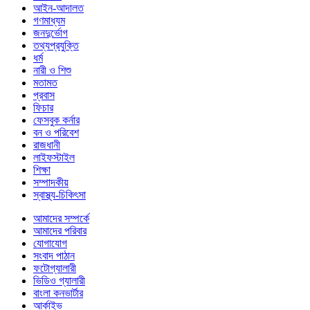
আইন-আদালত
গণমাধ্যম
জনদুর্ভোগ
তথ্যপ্রযুক্তি
ধর্ম
নারী ও শিশু
মতামত
প্রবাস
ফিচার
ফেসবুক কর্নার
বন ও পরিবেশ
রাজধানী
লাইফস্টাইল
শিক্ষা
সম্পাদকীয়
স্বাস্থ্য-চিকিৎসা
আমাদের সম্পর্কে
আমাদের পরিবার
যোগাযোগ
সংবাদ পাঠান
ফটোগ্যালারী
ভিডিও গ্যালারী
বাংলা কনভার্টার
আর্কাইভ