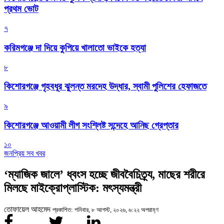
প্রথম ভোট
৭
করিমগঞ্জে দা দিয়ে কুপিয়ে খালাতো ভাইকে হত্যা
৮
কিশোরগঞ্জে গৃহবধূর ঝুলন্ত মরদেহ উদ্ধার, স্বামী পুলিশের হেফাজতে
৯
কিশোরগঞ্জে আওয়ামী লীগ সংশ্লিষ্ট সন্দেহে আনিছ গ্রেপ্তার
১০
জনপ্রিয় সব খবর
‘ম্যাজিক জালে’ ধ্বংস হচ্ছে জীববৈচিত্র্য, মাছের শরীরে
মিলছে মাইক্রোপ্লাস্টিক: মৎস্যমন্ত্রী
তোফায়েল আহমেদ
প্রকাশিত: শনিবার, ৮ আগস্ট, ২০২৬, ৬:২২ অপরাহ্ণ