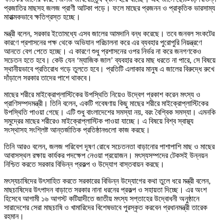
প্রজাতির মাছসহ জলজ প্রাণী আটকা পড়ে। ফলে মাছের প্রজনন ও প্রাকৃতিক ভারসাম্য
মারাত্মকভাবে ক্ষতিগ্রস্ত হচ্ছে।
মন্ত্রী বলেন, সরকার ইতোমধ্যে এসব জালের আমদানি বন্ধ করেছে। তবে জনবল সংকটের
কারণে প্রশাসনের পক্ষ থেকে অভিযান পরিচালনা করে এর ব্যবহার পুরোপুরি নিয়ন্ত্রণে
আনতে বেগ পেতে হচ্ছে। এ কারণে শুধু প্রশাসনের ওপর নির্ভর না করে জনগণকেও
সচেতন হতে হবে। কেউ যেন ‘ম্যাজিক জাল’ ব্যবহার করে মাছ ধরতে না পারে, সে বিষয়ে
স্থানীয়ভাবে প্রতিরোধ গড়ে তুলতে হবে। প্রতিটি এলাকার মানুষ এ জালের বিরুদ্ধে রুখে
দাঁড়ালে সরকার তাদের পাশে থাকবে।
মাছের শরীরে মাইক্রোপ্লাস্টিকের উপস্থিতি নিয়েও উদ্বেগ প্রকাশ করেন মৎস্য ও
প্রাণিসম্পদমন্ত্রী। তিনি বলেন, একটি গবেষণায় কিছু মাছের শরীরে মাইক্রোপ্লাস্টিকের
উপস্থিতি পাওয়া গেছে। এটি শুধু বাংলাদেশের সমস্যা নয়, বরং বৈশ্বিক সমস্যা। এমনকি
সমুদ্রের মাছের শরীরেও মাইক্রোপ্লাস্টিক পাওয়া যাচ্ছে। এ বিষয়ে বিশ্ব স্বাস্থ্য
সংস্থাসহ সংশ্লিষ্ট আন্তর্জাতিক প্রতিষ্ঠানগুলো কাজ করছে।
তিনি আরও বলেন, জলজ পরিবেশ দূষণ রোধে সচেতনতা বাড়ানোর পাশাপাশি মাছ ও মাছের
আবাসস্থল রক্ষায় কার্যকর পদক্ষেপ নেওয়া প্রয়োজন। মৎস্যসম্পদের টেকসই উন্নয়ন
নিশ্চিত করতে সরকার বিভিন্ন প্রকল্প ও উদ্যোগ বাস্তবায়ন করছে।
মৎস্যচাষিদের উৎসাহিত করতে সরকারের বিভিন্ন উদ্যোগের কথা তুলে ধরে মন্ত্রী বলেন,
মাছচাষিদের উৎপাদন বাড়াতে সরকার নানা ধরনের প্রকল্প ও সহায়তা দিচ্ছে। এর অংশ
হিসেবে আগামী ১৬ আগস্ট কটিয়াদীতে জাতীয় মৎস্য সপ্তাহের উদ্বোধনী অনুষ্ঠানে
সারাদেশের সেরা মাছচাষি ও খামারিদের বিশেষভাবে পুরস্কৃত করবেন প্রধানমন্ত্রী তারেক
রহমান।