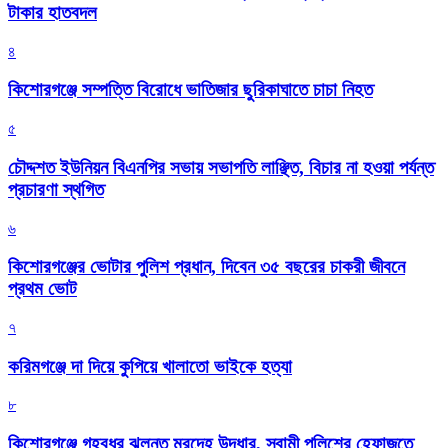
টাকার হাতবদল
৪
কিশোরগঞ্জে সম্পত্তি বিরোধে ভাতিজার ছুরিকাঘাতে চাচা নিহত
৫
চৌদ্দশত ইউনিয়ন বিএনপির সভায় সভাপতি লাঞ্ছিত, বিচার না হওয়া পর্যন্ত
প্রচারণা স্থগিত
৬
কিশোরগঞ্জের ভোটার পুলিশ প্রধান, দিবেন ৩৫ বছরের চাকরী জীবনে
প্রথম ভোট
৭
করিমগঞ্জে দা দিয়ে কুপিয়ে খালাতো ভাইকে হত্যা
৮
কিশোরগঞ্জে গৃহবধূর ঝুলন্ত মরদেহ উদ্ধার, স্বামী পুলিশের হেফাজতে