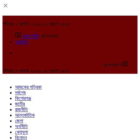
শনিবার, ৮ আগস্ট ২০২৬, ২৩ শ্রাবণ ১৪৩৩
[gtranslate]
লাইভ টিভি
আর্কাইভ
[gtranslate]
শনিবার, ৮ আগস্ট ২০২৬, ২৩ শ্রাবণ ১৪৩৩
আজকের পত্রিকা
সর্বশেষ
কিশোরগঞ্জ
জাতীয়
রাজনীতি
আন্তর্জাতিক
জেলা
অর্থনীতি
খেলাধুলা
বিনোদন