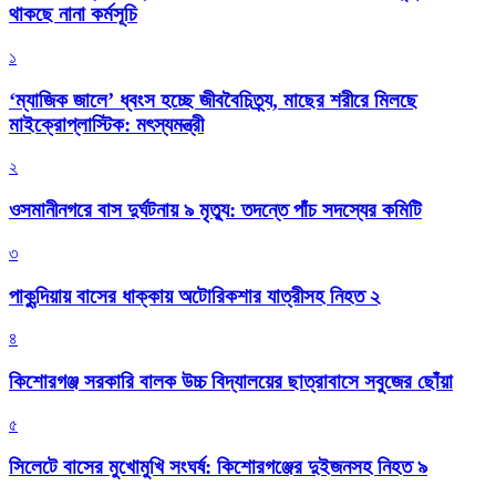
থাকছে নানা কর্মসূচি
১
‘ম্যাজিক জালে’ ধ্বংস হচ্ছে জীববৈচিত্র্য, মাছের শরীরে মিলছে
মাইক্রোপ্লাস্টিক: মৎস্যমন্ত্রী
২
ওসমানীনগরে বাস দুর্ঘটনায় ৯ মৃত্যু: তদন্তে পাঁচ সদস্যের কমিটি
৩
পাকুন্দিয়ায় বাসের ধাক্কায় অটোরিকশার যাত্রীসহ নিহত ২
৪
কিশোরগঞ্জ সরকারি বালক উচ্চ বিদ্যালয়ের ছাত্রাবাসে সবুজের ছোঁয়া
৫
সিলেটে বাসের মুখোমুখি সংঘর্ষ: কিশোরগঞ্জের দুইজনসহ নিহত ৯