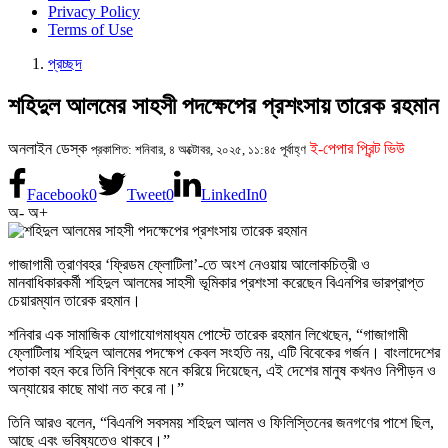
Privacy Policy
Terms of Use
প্রচ্ছদ
শহিদুল আলমের সাহসী পদক্ষেপের প্রশংসায় তারেক রহমান
অনলাইন ডেস্ক
ই-পেপার প্রিন্ট ভিউ
প্রকাশিত: শনিবার, ৪ অক্টোবর, ২০২৫, ১১:৪৫ পূর্বাহ্ণ
Facebook
0
Tweet
0
LinkedIn
0
অ-
অ+
গাজাগামী ত্রাণবহর ‘ফ্রিডম ফ্লোটিলা’-তে অংশ নেওয়ায় আলোকচিত্রী ও
মানবাধিকারকর্মী শহিদুল আলমের সাহসী ভূমিকার প্রশংসা করেছেন বিএনপির ভারপ্রাপ্ত
চেয়ারম্যান তারেক রহমান।
শনিবার এক সামাজিক যোগাযোগমাধ্যম পোস্টে তারেক রহমান লিখেছেন, “গাজাগামী
ফ্লোটিলায় শহিদুল আলমের পদক্ষেপ কেবল সংহতি নয়, এটি বিবেকের গর্জন। বাংলাদেশের
পতাকা বহন করে তিনি বিশ্বকে মনে করিয়ে দিয়েছেন, এই দেশের মানুষ কখনও নিপীড়ন ও
অন্যায়ের কাছে মাথা নত করে না।”
তিনি আরও বলেন, “বিএনপি সবসময় শহিদুল আলম ও ফিলিস্তিনের জনগণের পাশে ছিল,
আছে এবং ভবিষ্যতেও থাকবে।”