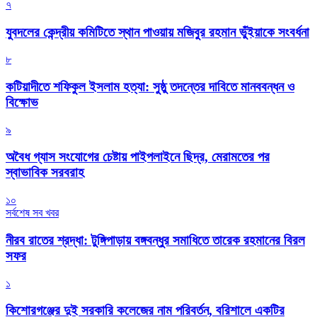
৭
যুবদলের কেন্দ্রীয় কমিটিতে স্থান পাওয়ায় মজিবুর রহমান ভুঁইয়াকে সংবর্ধনা
৮
কটিয়াদীতে শফিকুল ইসলাম হত্যা: সুষ্ঠু তদন্তের দাবিতে মানববন্ধন ও
বিক্ষোভ
৯
অবৈধ গ্যাস সংযোগের চেষ্টায় পাইপলাইনে ছিদ্র, মেরামতের পর
স্বাভাবিক সরবরাহ
১০
সর্বশেষ সব খবর
নীরব রাতের শ্রদ্ধা: টুঙ্গিপাড়ায় বঙ্গবন্ধুর সমাধিতে তারেক রহমানের বিরল
সফর
১
কিশোরগঞ্জের দুই সরকারি কলেজের নাম পরিবর্তন, বরিশালে একটির