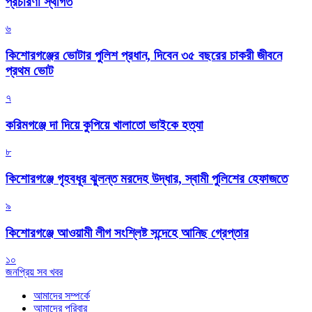
প্রচারণা স্থগিত
৬
কিশোরগঞ্জের ভোটার পুলিশ প্রধান, দিবেন ৩৫ বছরের চাকরী জীবনে
প্রথম ভোট
৭
করিমগঞ্জে দা দিয়ে কুপিয়ে খালাতো ভাইকে হত্যা
৮
কিশোরগঞ্জে গৃহবধূর ঝুলন্ত মরদেহ উদ্ধার, স্বামী পুলিশের হেফাজতে
৯
কিশোরগঞ্জে আওয়ামী লীগ সংশ্লিষ্ট সন্দেহে আনিছ গ্রেপ্তার
১০
জনপ্রিয় সব খবর
আমাদের সম্পর্কে
আমাদের পরিবার