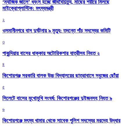
‘ম্যাজিক জালে’ ধ্বংস হচ্ছে জীববৈচিত্র্য, মাছের শরীরে মিলছে
মাইক্রোপ্লাস্টিক: মৎস্যমন্ত্রী
২
ওসমানীনগরে বাস দুর্ঘটনায় ৯ মৃত্যু: তদন্তে পাঁচ সদস্যের কমিটি
৩
পাকুন্দিয়ায় বাসের ধাক্কায় অটোরিকশার যাত্রীসহ নিহত ২
৪
কিশোরগঞ্জ সরকারি বালক উচ্চ বিদ্যালয়ের ছাত্রাবাসে সবুজের ছোঁয়া
৫
সিলেটে বাসের মুখোমুখি সংঘর্ষ: কিশোরগঞ্জের দুইজনসহ নিহত ৯
৬
কিশোরগঞ্জে মৎস্য খামার থেকে সাবেক পুলিশ সদস্যের মরদেহ উদ্ধার