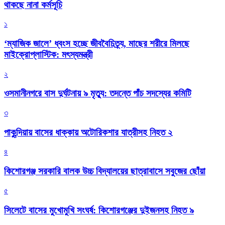
থাকছে নানা কর্মসূচি
১
‘ম্যাজিক জালে’ ধ্বংস হচ্ছে জীববৈচিত্র্য, মাছের শরীরে মিলছে
মাইক্রোপ্লাস্টিক: মৎস্যমন্ত্রী
২
ওসমানীনগরে বাস দুর্ঘটনায় ৯ মৃত্যু: তদন্তে পাঁচ সদস্যের কমিটি
৩
পাকুন্দিয়ায় বাসের ধাক্কায় অটোরিকশার যাত্রীসহ নিহত ২
৪
কিশোরগঞ্জ সরকারি বালক উচ্চ বিদ্যালয়ের ছাত্রাবাসে সবুজের ছোঁয়া
৫
সিলেটে বাসের মুখোমুখি সংঘর্ষ: কিশোরগঞ্জের দুইজনসহ নিহত ৯