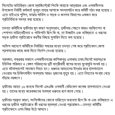
সিলেটের অতিরিক্ত জেলা ম্যাজিস্ট্রেট পিংকি সাহাকে আহ্বায়ক এবং ওসমানীনগর
উপজেলা নির্বাহী কর্মকর্তা মুনমুন নাহার আশাকে সদস্যসচিব করে কমিটি গঠন করা হয়েছে।
এতে হাইওয়ে পুলিশ, ফায়ার সার্ভিস ও সড়ক ও জনপথ বিভাগের একজন করে
প্রতিনিধিকে সদস্য করা হয়েছে।
তদন্ত কমিটিকে দুর্ঘটনার মূল কারণ অনুসন্ধান, দুর্ঘটনার পেছনে কারও ব্যক্তিগত বা
পেশাগত দায়িত্বহীনতা ও গাফিলতি ছিল কি না, তা উদ্ঘাটন এবং ভবিষ্যতে এ ধরনের
সড়ক দুর্ঘটনা প্রতিরোধে করণীয় বিষয়ে সুপারিশ দিতে বলা হয়েছে।
অফিস আদেশে কমিটিকে নির্ধারিত সময়ের মধ্যে তদন্ত শেষ করে প্রতিবেদন জেলা
প্রশাসকের কাছে জমা দিতে নির্দেশ দেওয়া হয়েছে।
প্রসঙ্গত, শুক্রবার সকালে ওসমানীনগরের কাশিকাপুর এলাকায় ঢাকা-সিলেট মহাসড়কে
ইউনিক পরিবহন ও বেঙ্গল পরিবহনের দুটি যাত্রীবাহী বাসের মধ্যে মুখোমুখি সংঘর্ষ হয়।
এতে ঘটনাস্থলেই সাতজন নিহত হন। গুরুতর আহতদের উদ্ধার করে হাসপাতালে
নেওয়ার পর চিকিৎসাধীন অবস্থায় আরও দুজনের মৃত্যু হয়। এতে নিহতের সংখ্যা বেড়ে
দাঁড়ায় নয়জনে।
দুর্ঘটনায় আহত ১৬ জনকে সিলেট এমএজি ওসমানী মেডিকেল কলেজ হাসপাতালে নেওয়া
হয়। তাদের মধ্যে কয়েকজনের অবস্থা গুরুতর বলে জানা গেছে।
দুর্ঘটনার প্রকৃত কারণ, সংশ্লিষ্টদের কোনো দায়িত্বে অবহেলা ছিল কি না এবং ভবিষ্যতে এ
ধরনের দুর্ঘটনা প্রতিরোধে কী ধরনের ব্যবস্থা নেওয়া প্রয়োজন—তদন্ত কমিটির
প্রতিবেদনে এসব বিষয় উঠে আসবে।