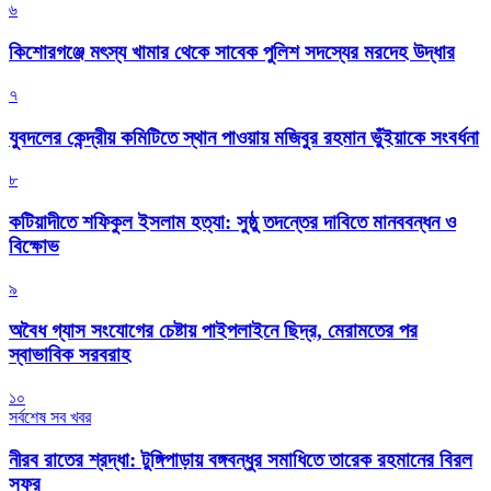
৬
কিশোরগঞ্জে মৎস্য খামার থেকে সাবেক পুলিশ সদস্যের মরদেহ উদ্ধার
৭
যুবদলের কেন্দ্রীয় কমিটিতে স্থান পাওয়ায় মজিবুর রহমান ভুঁইয়াকে সংবর্ধনা
৮
কটিয়াদীতে শফিকুল ইসলাম হত্যা: সুষ্ঠু তদন্তের দাবিতে মানববন্ধন ও
বিক্ষোভ
৯
অবৈধ গ্যাস সংযোগের চেষ্টায় পাইপলাইনে ছিদ্র, মেরামতের পর
স্বাভাবিক সরবরাহ
১০
সর্বশেষ সব খবর
নীরব রাতের শ্রদ্ধা: টুঙ্গিপাড়ায় বঙ্গবন্ধুর সমাধিতে তারেক রহমানের বিরল
সফর