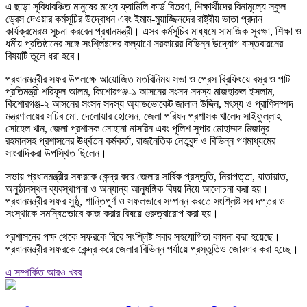
এ ছাড়া সুবিধাবঞ্চিত মানুষের মধ্যে ফ্যামিলি কার্ড বিতরণ, শিক্ষার্থীদের বিনামূল্যে স্কুল
ড্রেস দেওয়ার কর্মসূচির উদ্বোধন এবং ইমাম-মুয়াজ্জিনদের রাষ্ট্রীয় ভাতা প্রদান
কার্যক্রমেরও সূচনা করবেন প্রধানমন্ত্রী। এসব কর্মসূচির মাধ্যমে সামাজিক সুরক্ষা, শিক্ষা ও
ধর্মীয় প্রতিষ্ঠানের সঙ্গে সংশ্লিষ্টদের কল্যাণে সরকারের বিভিন্ন উদ্যোগ বাস্তবায়নের
বিষয়টি তুলে ধরা হবে।
প্রধানমন্ত্রীর সফর উপলক্ষে আয়োজিত মতবিনিময় সভা ও প্রেস ব্রিফিংয়ে বস্ত্র ও পাট
প্রতিমন্ত্রী শরিফুল আলম, কিশোরগঞ্জ-১ আসনের সংসদ সদস্য মাজহারুল ইসলাম,
কিশোরগঞ্জ-২ আসনের সংসদ সদস্য অ্যাডভোকেট জালাল উদ্দিন, মৎস্য ও প্রাণিসম্পদ
মন্ত্রণালয়ের সচিব মো. দেলোয়ার হোসেন, জেলা পরিষদ প্রশাসক খালেদ সাইফুল্লাহ
সোহেল খান, জেলা প্রশাসক সোহানা নাসরিন এবং পুলিশ সুপার মোহাম্মদ মিজানুর
রহমানসহ প্রশাসনের ঊর্ধ্বতন কর্মকর্তা, রাজনৈতিক নেতৃবৃন্দ ও বিভিন্ন গণমাধ্যমের
সাংবাদিকরা উপস্থিত ছিলেন।
সভায় প্রধানমন্ত্রীর সফরকে কেন্দ্র করে জেলার সার্বিক প্রস্তুতি, নিরাপত্তা, যাতায়াত,
অনুষ্ঠানস্থল ব্যবস্থাপনা ও অন্যান্য আনুষঙ্গিক বিষয় নিয়ে আলোচনা করা হয়।
প্রধানমন্ত্রীর সফর সুষ্ঠু, শান্তিপূর্ণ ও সফলভাবে সম্পন্ন করতে সংশ্লিষ্ট সব দপ্তর ও
সংস্থাকে সমন্বিতভাবে কাজ করার বিষয়ে গুরুত্বারোপ করা হয়।
প্রশাসনের পক্ষ থেকে সফরকে ঘিরে সংশ্লিষ্ট সবার সহযোগিতা কামনা করা হয়েছে।
প্রধানমন্ত্রীর সফরকে কেন্দ্র করে জেলার বিভিন্ন পর্যায়ে প্রস্তুতিও জোরদার করা হচ্ছে।
এ সম্পর্কিত আরও খবর