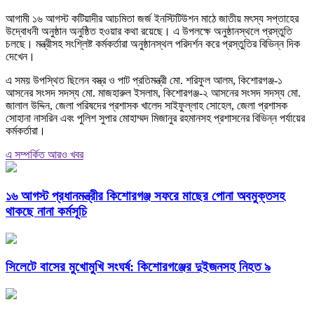
আগামী ১৬ আগস্ট কটিয়াদীর আচমিতা জর্জ ইনস্টিটিউশন মাঠে জাতীয় মৎস্য সপ্তাহের
উদ্বোধনী অনুষ্ঠান অনুষ্ঠিত হওয়ার কথা রয়েছে। এ উপলক্ষে অনুষ্ঠানস্থলে প্রস্তুতি
চলছে। মন্ত্রীসহ সংশ্লিষ্ট কর্মকর্তারা অনুষ্ঠানস্থল পরিদর্শন করে প্রস্তুতির বিভিন্ন দিক
দেখেন।
এ সময় উপস্থিত ছিলেন বস্ত্র ও পাট প্রতিমন্ত্রী মো. শরিফুল আলম, কিশোরগঞ্জ-১
আসনের সংসদ সদস্য মো. মাজহারুল ইসলাম, কিশোরগঞ্জ-২ আসনের সংসদ সদস্য মো.
জালাল উদ্দিন, জেলা পরিষদের প্রশাসক খালেদ সাইফুল্লাহ সোহেল, জেলা প্রশাসক
সোহানা নাসরিন এবং পুলিশ সুপার মোহাম্মদ মিজানুর রহমানসহ প্রশাসনের বিভিন্ন পর্যায়ের
কর্মকর্তারা।
এ সম্পর্কিত আরও খবর
১৬ আগস্ট প্রধানমন্ত্রীর কিশোরগঞ্জ সফরে মাছের পোনা অবমুক্তসহ
থাকছে নানা কর্মসূচি
সিলেটে বাসের মুখোমুখি সংঘর্ষ: কিশোরগঞ্জের দুইজনসহ নিহত ৯