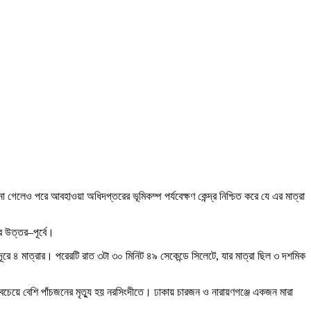
গেলেও পরে আবহাওয়া অধিদপ্তরের ভূমিকম্প পর্যবেক্ষণ কেন্দ্র নিশ্চিত করে যে এর মাত্রা
ার উত্তর–পূর্বে।
দূরে ৪ মাত্রার। পরেরটি রাত ৩টা ৩০ মিনিট ৪৯ সেকেন্ডে সিলেটে, যার মাত্রা ছিল ৩ দশমিক
েয়ে বেশি পাঁচজনের মৃত্যু হয় নরসিংদীতে। ঢাকায় চারজন ও নারায়ণগঞ্জে একজন মারা