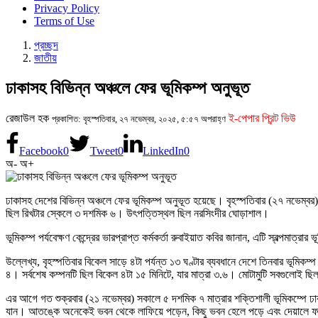
Privacy Policy
Terms of Use
প্রচ্ছদ
জাতীয়
ঢাকাসহ বিভিন্ন অঞ্চলে ফের ভূমিকম্প অনুভূত
রেজাউল হক
ই-পেপার প্রিন্ট ভিউ
প্রকাশিত: বৃহস্পতিবার, ২৭ নভেম্বর, ২০২৫, ৫:৫৭ অপরাহ্ণ
Facebook
0
Tweet
0
LinkedIn
0
অ-
অ+
ঢাকাসহ দেশের বিভিন্ন অঞ্চলে ফের ভূমিকম্প অনুভূত হয়েছে। বৃহস্পতিবার (২৭ নভেম্বর) 
ছিল রিখটার স্কেলে ৩ দশমিক ৬। উৎপত্তিস্থল ছিল নরসিংদীর ঘোড়াশাল।
ভূমিকম্প পর্যবেক্ষণ কেন্দ্রের ভারপ্রাপ্ত কর্মকর্তা রুবাইয়াত কবির জানান, এটি স্বল্পমাত্
উল্লেখ্য, বৃহস্পতিবার বিকেল সাড়ে ৪টা পর্যন্ত ১৩ ঘণ্টার ব্যবধানে দেশে তিনবার ভূমিক
৪। সর্বশেষ কম্পনটি ছিল বিকেল ৪টা ১৫ মিনিটে, যার মাত্রা ৩.৬। মোটামুটি সবগুলোই ছিল স
এর আগে গত শুক্রবার (২১ নভেম্বর) সকালে ৫ দশমিক ৭ মাত্রার শক্তিশালী ভূমিকম্পে 
যান। আতঙ্কে অনেকেই ভবন থেকে লাফিয়ে পড়েন, কিছু ভবন হেলে পড়ে এবং দেয়ালে ফ