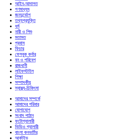
আইন-আদালত
গণমাধ্যম
জনদুর্ভোগ
তথ্যপ্রযুক্তি
ধর্ম
নারী ও শিশু
মতামত
প্রবাস
ফিচার
ফেসবুক কর্নার
বন ও পরিবেশ
রাজধানী
লাইফস্টাইল
শিক্ষা
সম্পাদকীয়
স্বাস্থ্য-চিকিৎসা
আমাদের সম্পর্কে
আমাদের পরিবার
যোগাযোগ
সংবাদ পাঠান
ফটোগ্যালারী
ভিডিও গ্যালারী
বাংলা কনভার্টার
আর্কাইভ