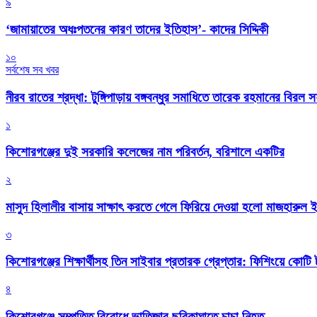
৯
‘জামায়াতের অধঃপতনের কারণ তাদের ইতিহাস’- কাদের সিদ্দিকী
১০
সর্বশেষ সব খবর
নীরব রাতের শ্রদ্ধা: টুঙ্গিপাড়ায় বঙ্গবন্ধুর সমাধিতে তারেক রহমানের বিরল 
১
কিশোরগঞ্জের দুই সরকারি কলেজের নাম পরিবর্তন, বরিশালে একটির
২
মাসুদ হিলালীর বাসায় সাক্ষাৎ করতে গেলে ফিরিয়ে দেওয়া হলো মাজহারুল
৩
কিশোরগঞ্জের শিক্ষার্থীসহ তিন সাইবার প্রতারক গ্রেপ্তার: ফিশিংয়ে কোট
৪
কিশোরগঞ্জে সম্পত্তি বিরোধে ভাতিজার ছুরিকাঘাতে চাচা নিহত