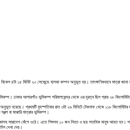
বিকেল ৪টা ১৫ মিনিট ২০ সেকেন্ডে হালকা কম্পন অনুভূত হয়। তাৎক্ষণিকভাবে মাত্রা জানা না 
রার ভূমিকম্প। ঢাকার আগারগাঁও ভূমিকম্প পরিমাপকেন্দ্র থেকে এর দূরত্ব ছিল প্রায় ২৮ কিলোমিট
ম্প অনুভূত হয়েছে। প্রথমটি বৃহস্পতিবার রাত ৩টা ২৯ মিনিটে টেকনাফ থেকে ১১৮ কিলোমিটার 
্বল্প বা মাঝারি মাত্রার ভূমিকম্প।
ঢাকাসহ সারাদেশ কেঁপে ওঠে। এতে শিশুসহ ১০ জন নিহত ও ছয় শতাধিক মানুষ আহত হন। সবচ
াটল দেখা দেয়।