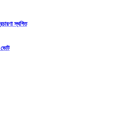
্রচারণা স্থগিত
ম ভোট