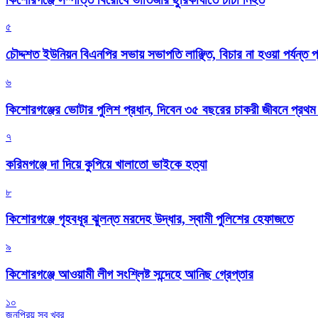
৫
চৌদ্দশত ইউনিয়ন বিএনপির সভায় সভাপতি লাঞ্ছিত, বিচার না হওয়া পর্যন্ত প
৬
কিশোরগঞ্জের ভোটার পুলিশ প্রধান, দিবেন ৩৫ বছরের চাকরী জীবনে প্রথ
৭
করিমগঞ্জে দা দিয়ে কুপিয়ে খালাতো ভাইকে হত্যা
৮
কিশোরগঞ্জে গৃহবধূর ঝুলন্ত মরদেহ উদ্ধার, স্বামী পুলিশের হেফাজতে
৯
কিশোরগঞ্জে আওয়ামী লীগ সংশ্লিষ্ট সন্দেহে আনিছ গ্রেপ্তার
১০
জনপ্রিয় সব খবর