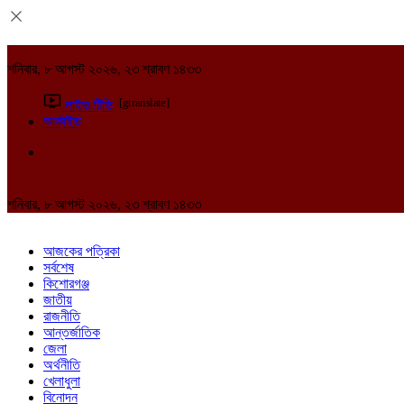
শনিবার, ৮ আগস্ট ২০২৬, ২৩ শ্রাবণ ১৪৩৩
[gtranslate]
লাইভ টিভি
আর্কাইভ
শনিবার, ৮ আগস্ট ২০২৬, ২৩ শ্রাবণ ১৪৩৩
আজকের পত্রিকা
সর্বশেষ
কিশোরগঞ্জ
জাতীয়
রাজনীতি
আন্তর্জাতিক
জেলা
অর্থনীতি
খেলাধুলা
বিনোদন