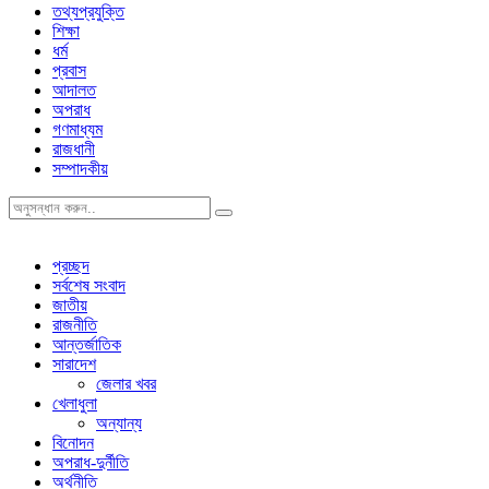
তথ্যপ্রযুক্তি
শিক্ষা
ধর্ম
প্রবাস
আদালত
অপরাধ
গণমাধ্যম
রাজধানী
সম্পাদকীয়
প্রচ্ছদ
সর্বশেষ সংবাদ
জাতীয়
রাজনীতি
আন্তর্জাতিক
সারাদেশ
জেলার খবর
খেলাধুলা
অন্যান্য
বিনোদন
অপরাধ-দুর্নীতি
অর্থনীতি