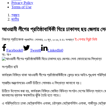
Privacy Policy
Terms of Use
প্রচ্ছদ
জাতীয়
আওয়ামী লীগের প্রতিষ্ঠাবার্ষিকী ঘিরে ঢাকাসহ ছয় জেলায় সে
নিজস্ব প্রতিবেদক
ই-পেপার প্রিন্ট ভিউ
প্রকাশিত: সোমবার, ২২ জুন, ২০২৬, ৪:৪১ অপরাহ্ণ
Facebook
0
Tweet
0
LinkedIn
0
অ-
অ+
সংগ্রহীত ছবি
কার্যক্রম নিষিদ্ধ থাকা আওয়ামী লীগের প্রতিষ্ঠাবার্ষিকীকে কেন্দ্র করে আইন-শৃঙ্খলা পরি
স্বরাষ্ট্র মন্ত্রণালয়ের একটি চিঠিতে সোমবার এ সিদ্ধান্ত জানানো হয়।
চিঠিতে উল্লেখ করা হয়, কার্যক্রম নিষিদ্ধ ঘোষিত বিভিন্ন সংগঠন দেশের বিভিন্ন স্থান
জানমালের ব্যাপক ক্ষয়ক্ষতির ঝুঁকি তৈরি হতে পারে।
এ পরিস্থিতিতে ঢাকা মেট্রোপলিটন এলাকা, চট্টগ্রাম মেট্রোপলিটন এলাকা, গাজীপুর মেট্র