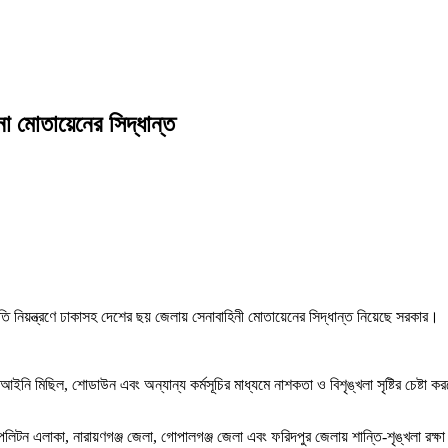
না মোতায়েনের সিদ্ধান্ত
স্থিতি নিয়ন্ত্রণে ঢাকাসহ দেশের ছয় জেলায় সেনাবাহিনী মোতায়েনের সিদ্ধান্ত নিয়েছে সরকার।
ে বেআইনি মিছিল, শোডাউন এবং অন্যান্য কর্মসূচির মাধ্যমে নাশকতা ও বিশৃঙ্খলা সৃষ্টির 
োপলিটন এলাকা, নারায়ণগঞ্জ জেলা, গোপালগঞ্জ জেলা এবং ফরিদপুর জেলায় শান্তি-শৃঙ্খলা রক্