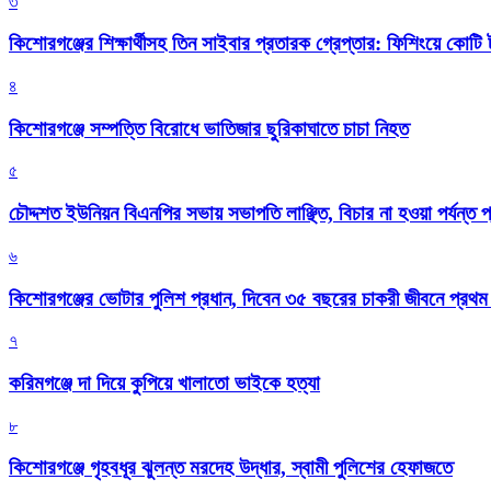
৩
কিশোরগঞ্জের শিক্ষার্থীসহ তিন সাইবার প্রতারক গ্রেপ্তার: ফিশিংয়ে কোট
৪
কিশোরগঞ্জে সম্পত্তি বিরোধে ভাতিজার ছুরিকাঘাতে চাচা নিহত
৫
চৌদ্দশত ইউনিয়ন বিএনপির সভায় সভাপতি লাঞ্ছিত, বিচার না হওয়া পর্যন্ত প
৬
কিশোরগঞ্জের ভোটার পুলিশ প্রধান, দিবেন ৩৫ বছরের চাকরী জীবনে প্রথ
৭
করিমগঞ্জে দা দিয়ে কুপিয়ে খালাতো ভাইকে হত্যা
৮
কিশোরগঞ্জে গৃহবধূর ঝুলন্ত মরদেহ উদ্ধার, স্বামী পুলিশের হেফাজতে