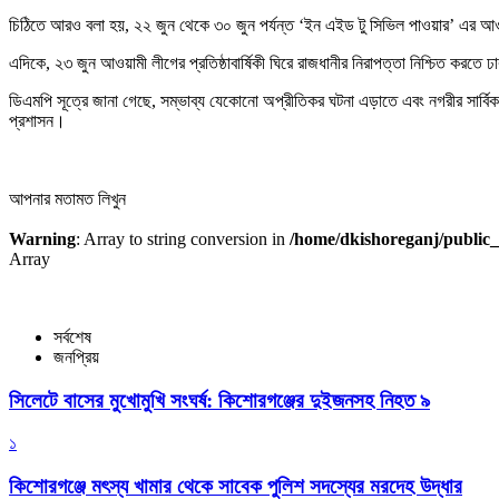
চিঠিতে আরও বলা হয়, ২২ জুন থেকে ৩০ জুন পর্যন্ত ‘ইন এইড টু সিভিল পাওয়ার’ এর আওত
এদিকে, ২৩ জুন আওয়ামী লীগের প্রতিষ্ঠাবার্ষিকী ঘিরে রাজধানীর নিরাপত্তা নিশ্চিত করতে 
ডিএমপি সূত্রে জানা গেছে, সম্ভাব্য যেকোনো অপ্রীতিকর ঘটনা এড়াতে এবং নগরীর সার্বিক
প্রশাসন।
আপনার মতামত লিখুন
Warning
: Array to string conversion in
/home/dkishoreganj/public_
Array
সর্বশেষ
জনপ্রিয়
সিলেটে বাসের মুখোমুখি সংঘর্ষ: কিশোরগঞ্জের দুইজনসহ নিহত ৯
১
কিশোরগঞ্জে মৎস্য খামার থেকে সাবেক পুলিশ সদস্যের মরদেহ উদ্ধার