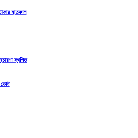
ি টাকার হাতবদল
্রচারণা স্থগিত
ম ভোট