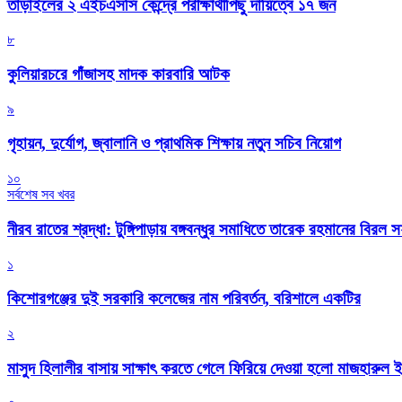
তাড়াইলের ২ এইচএসসি কেন্দ্রে পরীক্ষার্থীপিছু দায়িত্বে ১৭ জন
৮
কুলিয়ারচরে গাঁজাসহ মাদক কারবারি আটক
৯
গৃহায়ন, দুর্যোগ, জ্বালানি ও প্রাথমিক শিক্ষায় নতুন সচিব নিয়োগ
১০
সর্বশেষ সব খবর
নীরব রাতের শ্রদ্ধা: টুঙ্গিপাড়ায় বঙ্গবন্ধুর সমাধিতে তারেক রহমানের বিরল 
১
কিশোরগঞ্জের দুই সরকারি কলেজের নাম পরিবর্তন, বরিশালে একটির
২
মাসুদ হিলালীর বাসায় সাক্ষাৎ করতে গেলে ফিরিয়ে দেওয়া হলো মাজহারুল