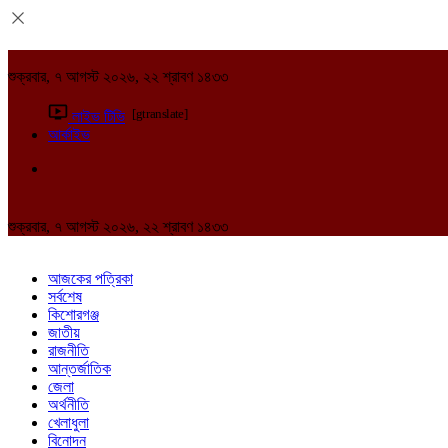
শুক্রবার, ৭ আগস্ট ২০২৬, ২২ শ্রাবণ ১৪৩৩
[gtranslate]
লাইভ টিভি
আর্কাইভ
শুক্রবার, ৭ আগস্ট ২০২৬, ২২ শ্রাবণ ১৪৩৩
আজকের পত্রিকা
সর্বশেষ
কিশোরগঞ্জ
জাতীয়
রাজনীতি
আন্তর্জাতিক
জেলা
অর্থনীতি
খেলাধুলা
বিনোদন