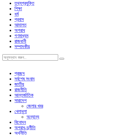
তথ্যপ্রযুক্তি
শিক্ষা
ধর্ম
প্রবাস
আদালত
অপরাধ
গণমাধ্যম
রাজধানী
সম্পাদকীয়
প্রচ্ছদ
সর্বশেষ সংবাদ
জাতীয়
রাজনীতি
আন্তর্জাতিক
সারাদেশ
জেলার খবর
খেলাধুলা
অন্যান্য
বিনোদন
অপরাধ-দুর্নীতি
অর্থনীতি