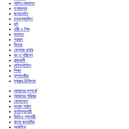
আইন-আদালত
গণমাধ্যম
জনদুর্ভোগ
তথ্যপ্রযুক্তি
ধর্ম
নারী ও শিশু
মতামত
প্রবাস
ফিচার
ফেসবুক কর্নার
বন ও পরিবেশ
রাজধানী
লাইফস্টাইল
শিক্ষা
সম্পাদকীয়
স্বাস্থ্য-চিকিৎসা
আমাদের সম্পর্কে
আমাদের পরিবার
যোগাযোগ
সংবাদ পাঠান
ফটোগ্যালারী
ভিডিও গ্যালারী
বাংলা কনভার্টার
আর্কাইভ