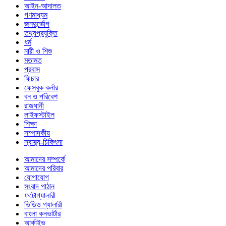
আইন-আদালত
গণমাধ্যম
জনদুর্ভোগ
তথ্যপ্রযুক্তি
ধর্ম
নারী ও শিশু
মতামত
প্রবাস
ফিচার
ফেসবুক কর্নার
বন ও পরিবেশ
রাজধানী
লাইফস্টাইল
শিক্ষা
সম্পাদকীয়
স্বাস্থ্য-চিকিৎসা
আমাদের সম্পর্কে
আমাদের পরিবার
যোগাযোগ
সংবাদ পাঠান
ফটোগ্যালারী
ভিডিও গ্যালারী
বাংলা কনভার্টার
আর্কাইভ