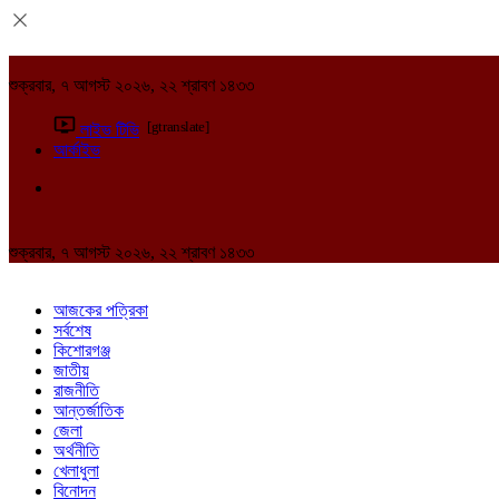
শুক্রবার, ৭ আগস্ট ২০২৬, ২২ শ্রাবণ ১৪৩৩
[gtranslate]
লাইভ টিভি
আর্কাইভ
শুক্রবার, ৭ আগস্ট ২০২৬, ২২ শ্রাবণ ১৪৩৩
আজকের পত্রিকা
সর্বশেষ
কিশোরগঞ্জ
জাতীয়
রাজনীতি
আন্তর্জাতিক
জেলা
অর্থনীতি
খেলাধুলা
বিনোদন