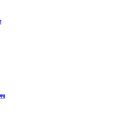
া
সফর