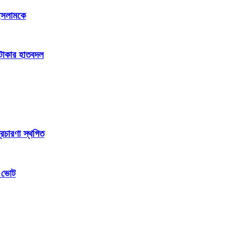
 ইসলামকে
ি টাকার হাতবদল
্রচারণা স্থগিত
ম ভোট