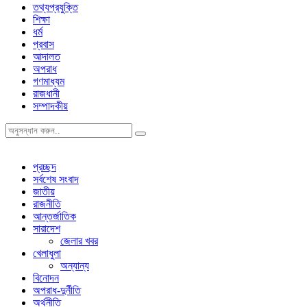
তথ্যপ্রযুক্তি
শিক্ষা
ধর্ম
প্রবাস
আদালত
অপরাধ
গণমাধ্যম
রাজধানী
সম্পাদকীয়
প্রচ্ছদ
সর্বশেষ সংবাদ
জাতীয়
রাজনীতি
আন্তর্জাতিক
সারাদেশ
জেলার খবর
খেলাধুলা
অন্যান্য
বিনোদন
অপরাধ-দুর্নীতি
অর্থনীতি