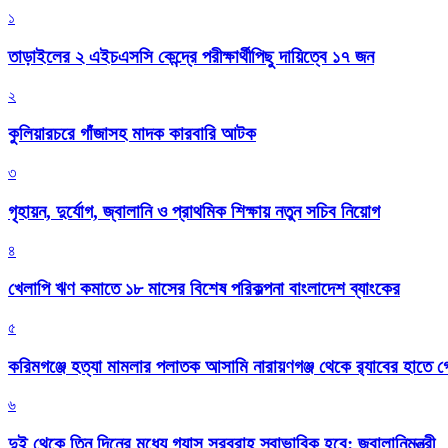
১
তাড়াইলের ২ এইচএসসি কেন্দ্রে পরীক্ষার্থীপিছু দায়িত্বে ১৭ জন
২
কুলিয়ারচরে গাঁজাসহ মাদক কারবারি আটক
৩
গৃহায়ন, দুর্যোগ, জ্বালানি ও প্রাথমিক শিক্ষায় নতুন সচিব নিয়োগ
৪
খেলাপি ঋণ কমাতে ১৮ মাসের বিশেষ পরিকল্পনা বাংলাদেশ ব্যাংকের
৫
করিমগঞ্জে হত্যা মামলার পলাতক আসামি নারায়ণগঞ্জ থেকে র‌্যাবের হাতে গ্
৬
দুই থেকে তিন দিনের মধ্যে গ্যাস সরবরাহ স্বাভাবিক হবে: জ্বালানিমন্ত্রী