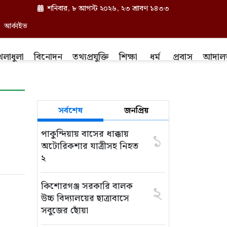
শনিবার, ৮ আগস্ট ২০২৬, ২৩ শ্রাবণ ১৪৩৩
আর্কাইভ
েলাধুলা
বিনোদন
তথ্যপ্রযুক্তি
শিক্ষা
ধর্ম
প্রবাস
আদাল
সর্বশেষ
জনপ্রিয়
পাকুন্দিয়ায় বাসের ধাক্কায়
১
অটোরিকশার যাত্রীসহ নিহত
২
কিশোরগঞ্জ সরকারি বালক
২
উচ্চ বিদ্যালয়ের ছাত্রাবাসে
সবুজের ছোঁয়া