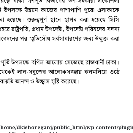
দায়িত্বে থাকা গণপূর্ত বিভাগের উপ-সহকারী প্রকৌশলী
ি উপলক্ষে উন্নয়ন কাজের পাশাপাশি পুরো এলাকাকে
য়েছে। গুরুত্বপূর্ণ স্থানে স্থাপন করা হয়েছে সিসি
রে রাষ্ট্রপতি, প্রধান উপদেষ্টা, উপদেষ্টা পরিষদের সদস্য
িবেদনের পর স্মৃতিসৌধ সর্বসাধারণের জন্য উন্মুক্ত করা
ূর্তি উপলক্ষে বর্ণিল আলোয় সেজেছে রাজধানী ঢাকা।
্যা থেকেই লাল-সবুজের আলোকসজ্জায় ঝলমলিয়ে ওঠে
াড়তি আনন্দ ও উচ্ছ্বাস সৃষ্টি করেছে।
/home/dkishoreganj/public_html/wp-content/plugi