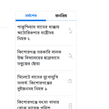
সর্বশেষ
জনপ্রিয়
পাকুন্দিয়ায় বাসের ধাক্কায়
১
অটোরিকশার যাত্রীসহ
নিহত ২
কিশোরগঞ্জ সরকারি বালক
২
উচ্চ বিদ্যালয়ের ছাত্রাবাসে
সবুজের ছোঁয়া
সিলেটে বাসের মুখোমুখি
৩
সংঘর্ষ: কিশোরগঞ্জের
দুইজনসহ নিহত ৯
কিশোরগঞ্জে মৎস্য খামার
৪
থেকে সাবেক পুলিশ