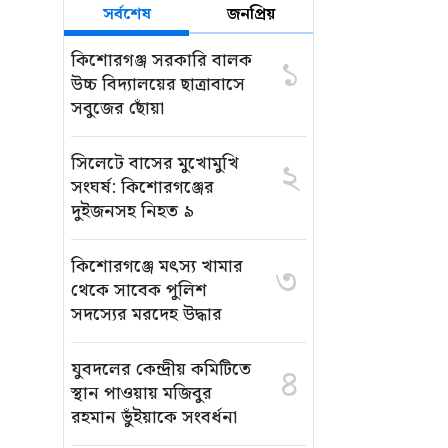
সর্বশেষ
জনপ্রিয়
কিশোরগঞ্জ সরকারি বালক
১
উচ্চ বিদ্যালয়ের ছাত্রাবাসে
সবুজের ছোঁয়া
সিলেটে বাসের মুখোমুখি
২
সংঘর্ষ: কিশোরগঞ্জের
দুইজনসহ নিহত ৯
কিশোরগঞ্জে মৎস্য খামার
৩
থেকে সাবেক পুলিশ
সদস্যের মরদেহ উদ্ধার
যুবদলের কেন্দ্রীয় কমিটিতে
৪
স্থান পাওয়ায় মজিবুর
রহমান ভুঁইয়াকে সংবর্ধনা