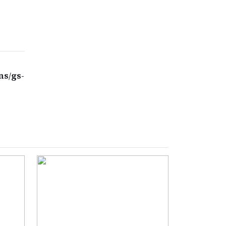
জুলাই দিবসের আয়োজনে
৯
ইটনায় ক্ষোভ জামায়াত-
এনসিপি-গণঅধিকারের
‘জামায়াতের অধঃপতনের
১০
কারণ তাদের ইতিহাস’-
ns/gs-
কাদের সিদ্দিকী