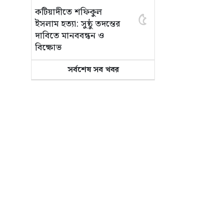
কটিয়াদীতে শফিকুল
৫
ইসলাম হত্যা: সুষ্ঠু তদন্তের
দাবিতে মানববন্ধন ও
বিক্ষোভ
সর্বশেষ সব খবর
অবৈধ গ্যাস সংযোগের
৬
চেষ্টায় পাইপলাইনে ছিদ্র,
মেরামতের পর স্বাভাবিক
সরবরাহ
কটিয়াদীতে কাভার্ড ভ্যান-
৭
ট্রাক্টর সংঘর্ষ: পথচারী
কৃষক নিহত
প্রধানমন্ত্রীর কিশোরগঞ্জ
৮
সফর ঘিরে প্রস্তুতি
পরিদর্শনে জেলা পরিষদ