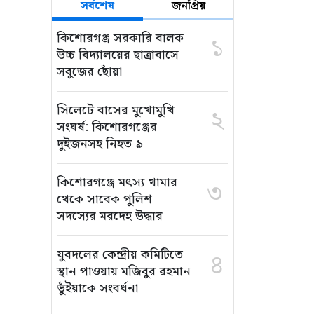
সর্বশেষ
জনপ্রিয়
কিশোরগঞ্জ সরকারি বালক
১
উচ্চ বিদ্যালয়ের ছাত্রাবাসে
সবুজের ছোঁয়া
সিলেটে বাসের মুখোমুখি
২
সংঘর্ষ: কিশোরগঞ্জের
দুইজনসহ নিহত ৯
কিশোরগঞ্জে মৎস্য খামার
৩
থেকে সাবেক পুলিশ
সদস্যের মরদেহ উদ্ধার
যুবদলের কেন্দ্রীয় কমিটিতে
৪
স্থান পাওয়ায় মজিবুর রহমান
ভুঁইয়াকে সংবর্ধনা