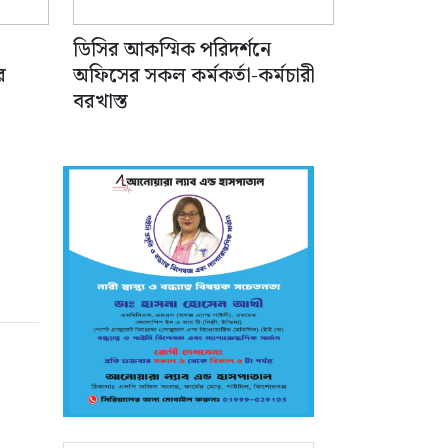
ডিসির আকস্মিক পরিদর্শনে
র
অফিসের সকল কর্মকর্তা-কর্মচারী
বরখাস্ত