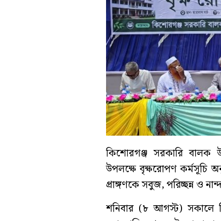
কিশোরগঞ্জ সরকারি বালক উচ্চ ব
উপলক্ষে বৃক্ষরোপণ কর্মসূচি অন
প্রাঙ্গণকে সবুজ, পরিচ্ছন্ন ও 
শনিবার (৮ আগস্ট) সকালে কি