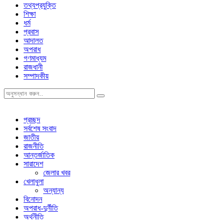
তথ্যপ্রযুক্তি
শিক্ষা
ধর্ম
প্রবাস
আদালত
অপরাধ
গণমাধ্যম
রাজধানী
সম্পাদকীয়
প্রচ্ছদ
সর্বশেষ সংবাদ
জাতীয়
রাজনীতি
আন্তর্জাতিক
সারাদেশ
জেলার খবর
খেলাধুলা
অন্যান্য
বিনোদন
অপরাধ-দুর্নীতি
অর্থনীতি