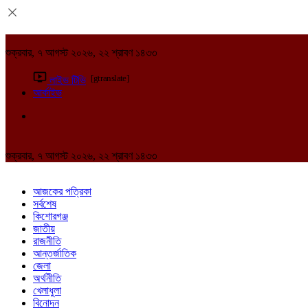
শুক্রবার, ৭ আগস্ট ২০২৬, ২২ শ্রাবণ ১৪৩৩
[gtranslate]
লাইভ টিভি
আর্কাইভ
শুক্রবার, ৭ আগস্ট ২০২৬, ২২ শ্রাবণ ১৪৩৩
আজকের পত্রিকা
সর্বশেষ
কিশোরগঞ্জ
জাতীয়
রাজনীতি
আন্তর্জাতিক
জেলা
অর্থনীতি
খেলাধুলা
বিনোদন