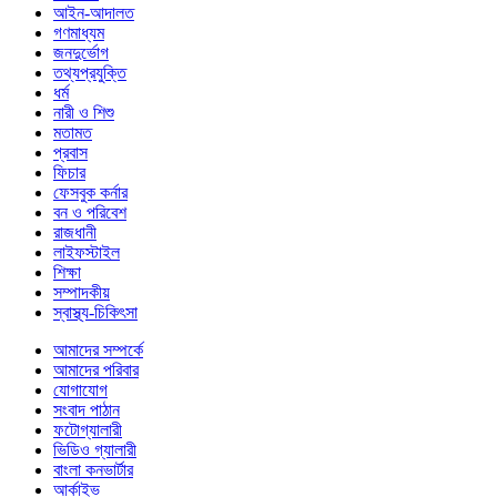
আইন-আদালত
গণমাধ্যম
জনদুর্ভোগ
তথ্যপ্রযুক্তি
ধর্ম
নারী ও শিশু
মতামত
প্রবাস
ফিচার
ফেসবুক কর্নার
বন ও পরিবেশ
রাজধানী
লাইফস্টাইল
শিক্ষা
সম্পাদকীয়
স্বাস্থ্য-চিকিৎসা
আমাদের সম্পর্কে
আমাদের পরিবার
যোগাযোগ
সংবাদ পাঠান
ফটোগ্যালারী
ভিডিও গ্যালারী
বাংলা কনভার্টার
আর্কাইভ