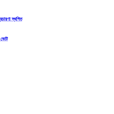
্রচারণা স্থগিত
ম ভোট