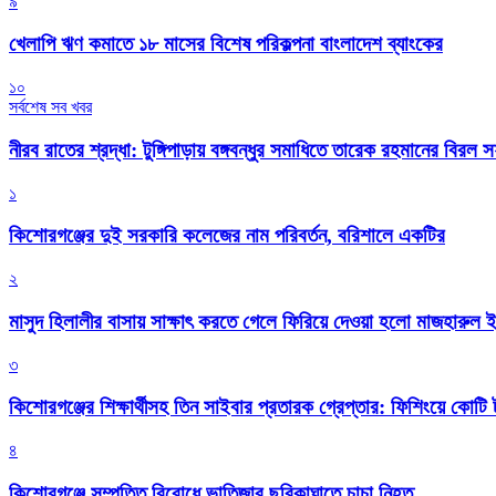
৯
খেলাপি ঋণ কমাতে ১৮ মাসের বিশেষ পরিকল্পনা বাংলাদেশ ব্যাংকের
১০
সর্বশেষ সব খবর
নীরব রাতের শ্রদ্ধা: টুঙ্গিপাড়ায় বঙ্গবন্ধুর সমাধিতে তারেক রহমানের বিরল 
১
কিশোরগঞ্জের দুই সরকারি কলেজের নাম পরিবর্তন, বরিশালে একটির
২
মাসুদ হিলালীর বাসায় সাক্ষাৎ করতে গেলে ফিরিয়ে দেওয়া হলো মাজহারুল
৩
কিশোরগঞ্জের শিক্ষার্থীসহ তিন সাইবার প্রতারক গ্রেপ্তার: ফিশিংয়ে কোট
৪
কিশোরগঞ্জে সম্পত্তি বিরোধে ভাতিজার ছুরিকাঘাতে চাচা নিহত