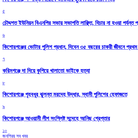
৫
চৌদ্দশত ইউনিয়ন বিএনপির সভায় সভাপতি লাঞ্ছিত, বিচার না হওয়া পর্যন্ত প
৬
কিশোরগঞ্জের ভোটার পুলিশ প্রধান, দিবেন ৩৫ বছরের চাকরী জীবনে প্রথ
৭
করিমগঞ্জে দা দিয়ে কুপিয়ে খালাতো ভাইকে হত্যা
৮
কিশোরগঞ্জে গৃহবধূর ঝুলন্ত মরদেহ উদ্ধার, স্বামী পুলিশের হেফাজতে
৯
কিশোরগঞ্জে আওয়ামী লীগ সংশ্লিষ্ট সন্দেহে আনিছ গ্রেপ্তার
১০
জনপ্রিয় সব খবর