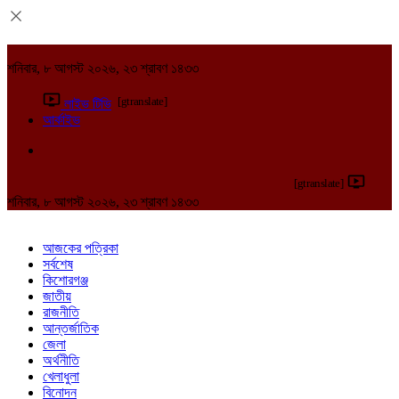
শনিবার, ৮ আগস্ট ২০২৬, ২৩ শ্রাবণ ১৪৩৩
[gtranslate]
লাইভ টিভি
আর্কাইভ
[gtranslate]
শনিবার, ৮ আগস্ট ২০২৬, ২৩ শ্রাবণ ১৪৩৩
আজকের পত্রিকা
সর্বশেষ
কিশোরগঞ্জ
জাতীয়
রাজনীতি
আন্তর্জাতিক
জেলা
অর্থনীতি
খেলাধুলা
বিনোদন