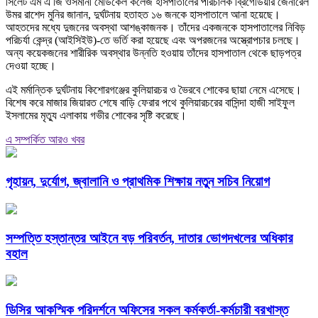
সিলেট এম এ জি ওসমানী মেডিকেল কলেজ হাসপাতালের পরিচালক ব্রিগেডিয়ার জেনারেল
উমর রাশেদ মুনির জানান, দুর্ঘটনায় হতাহত ১৬ জনকে হাসপাতালে আনা হয়েছে।
আহতদের মধ্যে দুজনের অবস্থা আশঙ্কাজনক। তাঁদের একজনকে হাসপাতালের নিবিড়
পরিচর্যা কেন্দ্র (আইসিইউ)-তে ভর্তি করা হয়েছে এবং অপরজনের অস্ত্রোপচার চলছে।
অন্য কয়েকজনের শারীরিক অবস্থার উন্নতি হওয়ায় তাঁদের হাসপাতাল থেকে ছাড়পত্র
দেওয়া হচ্ছে।
এই মর্মান্তিক দুর্ঘটনায় কিশোরগঞ্জের কুলিয়ারচর ও ভৈরবে শোকের ছায়া নেমে এসেছে।
বিশেষ করে মাজার জিয়ারত শেষে বাড়ি ফেরার পথে কুলিয়ারচরের বাসিন্দা হাজী সাইফুল
ইসলামের মৃত্যু এলাকায় গভীর শোকের সৃষ্টি করেছে।
এ সম্পর্কিত আরও খবর
গৃহায়ন, দুর্যোগ, জ্বালানি ও প্রাথমিক শিক্ষায় নতুন সচিব নিয়োগ
সম্পত্তি হস্তান্তর আইনে বড় পরিবর্তন, দাতার ভোগদখলের অধিকার
বহাল
ডিসির আকস্মিক পরিদর্শনে অফিসের সকল কর্মকর্তা-কর্মচারী বরখাস্ত