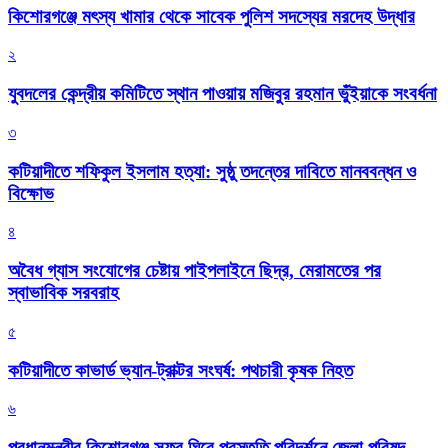
কিশোরগঞ্জে মৎস্য খামার থেকে সাবেক পুলিশ সদস্যের মরদেহ উদ্ধার
২
যুবদলের কেন্দ্রীয় কমিটিতে স্থান পাওয়ায় মজিবুর রহমান ভুঁইয়াকে সংবর্ধনা
৩
কটিয়াদীতে শফিকুল ইসলাম হত্যা: সুষ্ঠু তদন্তের দাবিতে মানববন্ধন ও
বিক্ষোভ
৪
অবৈধ গ্যাস সংযোগের চেষ্টায় পাইপলাইনে ছিদ্র, মেরামতের পর
স্বাভাবিক সরবরাহ
৫
কটিয়াদীতে কাভার্ড ভ্যান-ট্রাক্টর সংঘর্ষ: পথচারী কৃষক নিহত
৬
প্রধানমন্ত্রীর কিশোরগঞ্জ সফর ঘিরে প্রস্তুতি পরিদর্শনে জেলা পরিষদ