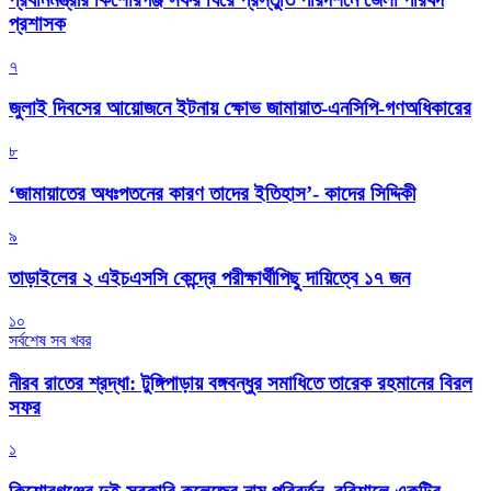
প্রশাসক
৭
জুলাই দিবসের আয়োজনে ইটনায় ক্ষোভ জামায়াত-এনসিপি-গণঅধিকারের
৮
‘জামায়াতের অধঃপতনের কারণ তাদের ইতিহাস’- কাদের সিদ্দিকী
৯
তাড়াইলের ২ এইচএসসি কেন্দ্রে পরীক্ষার্থীপিছু দায়িত্বে ১৭ জন
১০
সর্বশেষ সব খবর
নীরব রাতের শ্রদ্ধা: টুঙ্গিপাড়ায় বঙ্গবন্ধুর সমাধিতে তারেক রহমানের বিরল
সফর
১