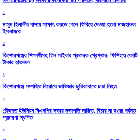
কিশোরগঞ্জের দুই সরকারি কলেজের নাম পরিবর্তন, বরিশালে একটির
২
মাসুদ হিলালীর বাসায় সাক্ষাৎ করতে গেলে ফিরিয়ে দেওয়া হলো মাজহারুল
ইসলামকে
৩
কিশোরগঞ্জের শিক্ষার্থীসহ তিন সাইবার প্রতারক গ্রেপ্তার: ফিশিংয়ে কোটি
টাকার হাতবদল
৪
কিশোরগঞ্জে সম্পত্তি বিরোধে ভাতিজার ছুরিকাঘাতে চাচা নিহত
৫
চৌদ্দশত ইউনিয়ন বিএনপির সভায় সভাপতি লাঞ্ছিত, বিচার না হওয়া পর্যন্ত
প্রচারণা স্থগিত
৬