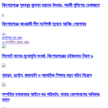
কিশোরগঞ্জে গৃহবধূর ঝুলন্ত মরদেহ উদ্ধার, স্বামী পুলিশের হেফাজতে
৯
কিশোরগঞ্জে আওয়ামী লীগ সংশ্লিষ্ট সন্দেহে আনিছ গ্রেপ্তার
১০
জনপ্রিয় সব খবর
এ সম্পর্কিত আরও খবর
সিলেটে বাসের মুখোমুখি সংঘর্ষ: কিশোরগঞ্জের দুইজনসহ নিহত ৯
গৃহায়ন, দুর্যোগ, জ্বালানি ও প্রাথমিক শিক্ষায় নতুন সচিব নিয়োগ
সম্পত্তি হস্তান্তর আইনে বড় পরিবর্তন, দাতার ভোগদখলের অধিকার
বহাল