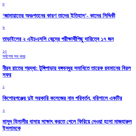
৮
‘জামায়াতের অধঃপতনের কারণ তাদের ইতিহাস’- কাদের সিদ্দিকী
৯
তাড়াইলের ২ এইচএসসি কেন্দ্রে পরীক্ষার্থীপিছু দায়িত্বে ১৭ জন
১০
সর্বশেষ সব খবর
নীরব রাতের শ্রদ্ধা: টুঙ্গিপাড়ায় বঙ্গবন্ধুর সমাধিতে তারেক রহমানের বিরল
সফর
১
কিশোরগঞ্জের দুই সরকারি কলেজের নাম পরিবর্তন, বরিশালে একটির
২
মাসুদ হিলালীর বাসায় সাক্ষাৎ করতে গেলে ফিরিয়ে দেওয়া হলো মাজহারুল
ইসলামকে