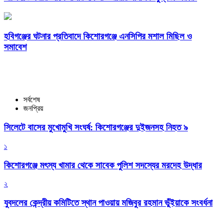
হবিগঞ্জের ঘটনার প্রতিবাদে কিশোরগঞ্জে এনসিপির মশাল মিছিল ও
সমাবেশ
সর্বশেষ
জনপ্রিয়
সিলেটে বাসের মুখোমুখি সংঘর্ষ: কিশোরগঞ্জের দুইজনসহ নিহত ৯
১
কিশোরগঞ্জে মৎস্য খামার থেকে সাবেক পুলিশ সদস্যের মরদেহ উদ্ধার
২
যুবদলের কেন্দ্রীয় কমিটিতে স্থান পাওয়ায় মজিবুর রহমান ভুঁইয়াকে সংবর্ধনা