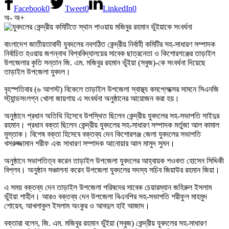
Facebook
0
Tweet
0
LinkedIn
0
অ-
অ+
বাংলাদেশ জাতীয়তাবাদী যুবদলের নবগঠিত কেন্দ্রীয় নির্বাহী কমিটির সহ-সাধারণ সম্পাদক
নির্বাচিত হওয়ায় জগন্নাথ বিশ্ববিদ্যালয়ের সাবেক ছাত্রনেতা ও কিশোরগঞ্জের তাড়াইল
উপজেলার কৃতি সন্তান জি. এম. মজিবুর রহমান ভুঁইয়া (সবুজ)-কে সংবর্ধনা দিয়েছে
তাড়াইল উপজেলা যুবদল।
বৃহস্পতিবার (৬ আগস্ট) বিকেলে তাড়াইল উপজেলা স্বাস্থ্য কমপ্লেক্সের সামনে সিএনজি
স্ট্যান্ডসংলগ্ন খোলা জায়গায় এ সংবর্ধনা অনুষ্ঠানের আয়োজন করা হয়।
অনুষ্ঠানে প্রধান অতিথি হিসেবে উপস্থিত ছিলেন কেন্দ্রীয় যুবদলের সহ-সভাপতি সাইদুর
রহমান। প্রধান বক্তা ছিলেন কেন্দ্রীয় যুবদলের সহ-সাধারণ সম্পাদক মর্তুজা আল কামাল
মুস্তাক। বিশেষ বক্তা হিসেবে বক্তব্য দেন কিশোরগঞ্জ জেলা যুবদলের সভাপতি
খসরুজ্জামান শরীফ এবং সাধারণ সম্পাদক আনোয়ার আল মাসুদ সুমন।
অনুষ্ঠানে সভাপতিত্ব করেন তাড়াইল উপজেলা যুবদলের আহ্বায়ক শওকত হোসেন সিদ্দিকী
বিপ্লব। অনুষ্ঠান সঞ্চালনা করেন উপজেলা যুবদলের সদস্য সচিব জিয়াউর রহমান জিয়া।
এ সময় বক্তব্য দেন তাড়াইল উপজেলা পরিষদের সাবেক চেয়ারম্যান জহিরুল ইসলাম
ভুঁইয়া শাহীন। আরও বক্তব্য দেন উপজেলা বিএনপির সহ-সভাপতি শরীফুল মাহমুদ
শোয়েব, আখলাকুল ইসলাম অংকুর ও আবদুল হাই আজাদ।
বক্তারা বলেন, জি. এম. মজিবুর রহমান ভুঁইয়া (সবুজ) কেন্দ্রীয় যুবদলের সহ-সাধারণ