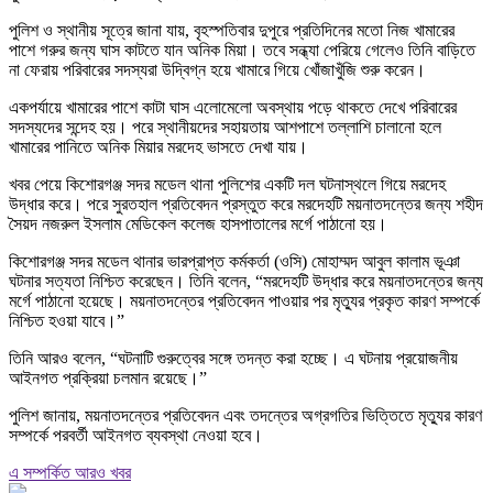
পুলিশ ও স্থানীয় সূত্রে জানা যায়, বৃহস্পতিবার দুপুরে প্রতিদিনের মতো নিজ খামারের
পাশে গরুর জন্য ঘাস কাটতে যান অনিক মিয়া। তবে সন্ধ্যা পেরিয়ে গেলেও তিনি বাড়িতে
না ফেরায় পরিবারের সদস্যরা উদ্বিগ্ন হয়ে খামারে গিয়ে খোঁজাখুঁজি শুরু করেন।
একপর্যায়ে খামারের পাশে কাটা ঘাস এলোমেলো অবস্থায় পড়ে থাকতে দেখে পরিবারের
সদস্যদের সন্দেহ হয়। পরে স্থানীয়দের সহায়তায় আশপাশে তল্লাশি চালানো হলে
খামারের পানিতে অনিক মিয়ার মরদেহ ভাসতে দেখা যায়।
খবর পেয়ে কিশোরগঞ্জ সদর মডেল থানা পুলিশের একটি দল ঘটনাস্থলে গিয়ে মরদেহ
উদ্ধার করে। পরে সুরতহাল প্রতিবেদন প্রস্তুত করে মরদেহটি ময়নাতদন্তের জন্য শহীদ
সৈয়দ নজরুল ইসলাম মেডিকেল কলেজ হাসপাতালের মর্গে পাঠানো হয়।
কিশোরগঞ্জ সদর মডেল থানার ভারপ্রাপ্ত কর্মকর্তা (ওসি) মোহাম্মদ আবুল কালাম ভূঞা
ঘটনার সত্যতা নিশ্চিত করেছেন। তিনি বলেন, “মরদেহটি উদ্ধার করে ময়নাতদন্তের জন্য
মর্গে পাঠানো হয়েছে। ময়নাতদন্তের প্রতিবেদন পাওয়ার পর মৃত্যুর প্রকৃত কারণ সম্পর্কে
নিশ্চিত হওয়া যাবে।”
তিনি আরও বলেন, “ঘটনাটি গুরুত্বের সঙ্গে তদন্ত করা হচ্ছে। এ ঘটনায় প্রয়োজনীয়
আইনগত প্রক্রিয়া চলমান রয়েছে।”
পুলিশ জানায়, ময়নাতদন্তের প্রতিবেদন এবং তদন্তের অগ্রগতির ভিত্তিতে মৃত্যুর কারণ
সম্পর্কে পরবর্তী আইনগত ব্যবস্থা নেওয়া হবে।
এ সম্পর্কিত আরও খবর