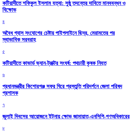
কটিয়াদীতে শফিকুল ইসলাম হত্যা: সুষ্ঠু তদন্তের দাবিতে মানববন্ধন ও
বিক্ষোভ
৪
অবৈধ গ্যাস সংযোগের চেষ্টায় পাইপলাইনে ছিদ্র, মেরামতের পর
স্বাভাবিক সরবরাহ
৫
কটিয়াদীতে কাভার্ড ভ্যান-ট্রাক্টর সংঘর্ষ: পথচারী কৃষক নিহত
৬
প্রধানমন্ত্রীর কিশোরগঞ্জ সফর ঘিরে প্রস্তুতি পরিদর্শনে জেলা পরিষদ
প্রশাসক
৭
জুলাই দিবসের আয়োজনে ইটনায় ক্ষোভ জামায়াত-এনসিপি-গণঅধিকারের
৮