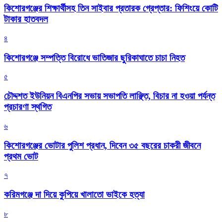
কিশোরগঞ্জের শিক্ষার্থীসহ তিন সাইবার প্রতারক গ্রেপ্তার: ফিশিংয়ে কোটি
টাকার হাতবদল
৪
কিশোরগঞ্জে সম্পত্তি বিরোধে ভাতিজার ছুরিকাঘাতে চাচা নিহত
৫
চৌদ্দশত ইউনিয়ন বিএনপির সভায় সভাপতি লাঞ্ছিত, বিচার না হওয়া পর্যন্ত
প্রচারণা স্থগিত
৬
কিশোরগঞ্জের ভোটার পুলিশ প্রধান, দিবেন ৩৫ বছরের চাকরী জীবনে
প্রথম ভোট
৭
করিমগঞ্জে দা দিয়ে কুপিয়ে খালাতো ভাইকে হত্যা
৮