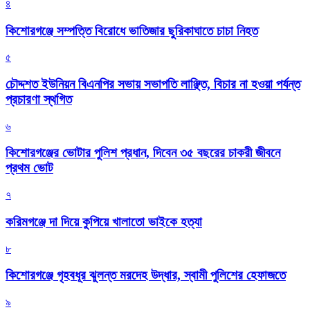
৪
কিশোরগঞ্জে সম্পত্তি বিরোধে ভাতিজার ছুরিকাঘাতে চাচা নিহত
৫
চৌদ্দশত ইউনিয়ন বিএনপির সভায় সভাপতি লাঞ্ছিত, বিচার না হওয়া পর্যন্ত
প্রচারণা স্থগিত
৬
কিশোরগঞ্জের ভোটার পুলিশ প্রধান, দিবেন ৩৫ বছরের চাকরী জীবনে
প্রথম ভোট
৭
করিমগঞ্জে দা দিয়ে কুপিয়ে খালাতো ভাইকে হত্যা
৮
কিশোরগঞ্জে গৃহবধূর ঝুলন্ত মরদেহ উদ্ধার, স্বামী পুলিশের হেফাজতে
৯