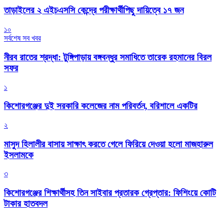
তাড়াইলের ২ এইচএসসি কেন্দ্রে পরীক্ষার্থীপিছু দায়িত্বে ১৭ জন
১০
সর্বশেষ সব খবর
নীরব রাতের শ্রদ্ধা: টুঙ্গিপাড়ায় বঙ্গবন্ধুর সমাধিতে তারেক রহমানের বিরল
সফর
১
কিশোরগঞ্জের দুই সরকারি কলেজের নাম পরিবর্তন, বরিশালে একটির
২
মাসুদ হিলালীর বাসায় সাক্ষাৎ করতে গেলে ফিরিয়ে দেওয়া হলো মাজহারুল
ইসলামকে
৩
কিশোরগঞ্জের শিক্ষার্থীসহ তিন সাইবার প্রতারক গ্রেপ্তার: ফিশিংয়ে কোটি
টাকার হাতবদল