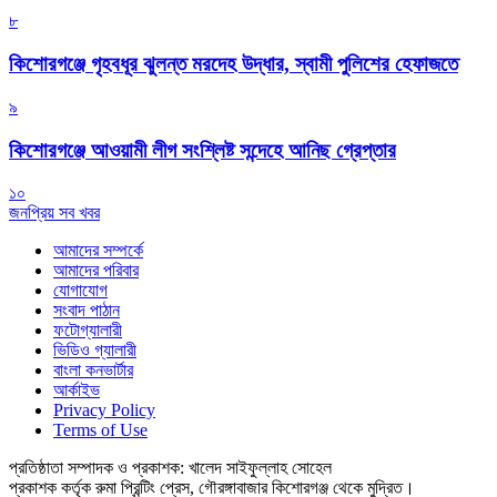
৮
কিশোরগঞ্জে গৃহবধূর ঝুলন্ত মরদেহ উদ্ধার, স্বামী পুলিশের হেফাজতে
৯
কিশোরগঞ্জে আওয়ামী লীগ সংশ্লিষ্ট সন্দেহে আনিছ গ্রেপ্তার
১০
জনপ্রিয় সব খবর
আমাদের সম্পর্কে
আমাদের পরিবার
যোগাযোগ
সংবাদ পাঠান
ফটোগ্যালারী
ভিডিও গ্যালারী
বাংলা কনভার্টার
আর্কাইভ
Privacy Policy
Terms of Use
প্রতিষ্ঠাতা সম্পাদক ও প্রকাশক: খালেদ সাইফুল্লাহ সোহেল
প্রকাশক কর্তৃক রুমা প্রিন্টিং প্রেস, গৌরঙ্গাবাজার কিশোরগঞ্জ থেকে মুদ্রিত।