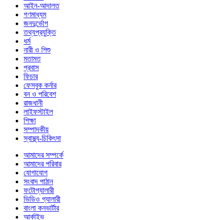
আইন-আদালত
গণমাধ্যম
জনদুর্ভোগ
তথ্যপ্রযুক্তি
ধর্ম
নারী ও শিশু
মতামত
প্রবাস
ফিচার
ফেসবুক কর্নার
বন ও পরিবেশ
রাজধানী
লাইফস্টাইল
শিক্ষা
সম্পাদকীয়
স্বাস্থ্য-চিকিৎসা
আমাদের সম্পর্কে
আমাদের পরিবার
যোগাযোগ
সংবাদ পাঠান
ফটোগ্যালারী
ভিডিও গ্যালারী
বাংলা কনভার্টার
আর্কাইভ