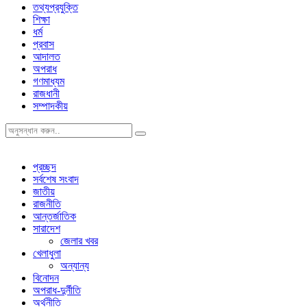
তথ্যপ্রযুক্তি
শিক্ষা
ধর্ম
প্রবাস
আদালত
অপরাধ
গণমাধ্যম
রাজধানী
সম্পাদকীয়
প্রচ্ছদ
সর্বশেষ সংবাদ
জাতীয়
রাজনীতি
আন্তর্জাতিক
সারাদেশ
জেলার খবর
খেলাধুলা
অন্যান্য
বিনোদন
অপরাধ-দুর্নীতি
অর্থনীতি