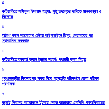
৩
কটিয়াদীতে শফিকুল ইসলাম হত্যা: সুষ্ঠু তদন্তের দাবিতে মানববন্ধন ও
বিক্ষোভ
৪
অবৈধ গ্যাস সংযোগের চেষ্টায় পাইপলাইনে ছিদ্র, মেরামতের পর
স্বাভাবিক সরবরাহ
৫
কটিয়াদীতে কাভার্ড ভ্যান-ট্রাক্টর সংঘর্ষ: পথচারী কৃষক নিহত
৬
প্রধানমন্ত্রীর কিশোরগঞ্জ সফর ঘিরে প্রস্তুতি পরিদর্শনে জেলা পরিষদ
প্রশাসক
৭
জুলাই দিবসের আয়োজনে ইটনায় ক্ষোভ জামায়াত-এনসিপি-গণঅধিকারের