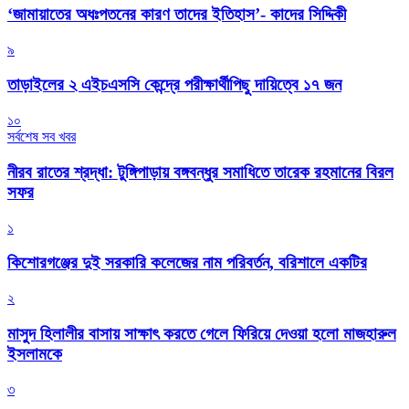
‘জামায়াতের অধঃপতনের কারণ তাদের ইতিহাস’- কাদের সিদ্দিকী
৯
তাড়াইলের ২ এইচএসসি কেন্দ্রে পরীক্ষার্থীপিছু দায়িত্বে ১৭ জন
১০
সর্বশেষ সব খবর
নীরব রাতের শ্রদ্ধা: টুঙ্গিপাড়ায় বঙ্গবন্ধুর সমাধিতে তারেক রহমানের বিরল
সফর
১
কিশোরগঞ্জের দুই সরকারি কলেজের নাম পরিবর্তন, বরিশালে একটির
২
মাসুদ হিলালীর বাসায় সাক্ষাৎ করতে গেলে ফিরিয়ে দেওয়া হলো মাজহারুল
ইসলামকে
৩