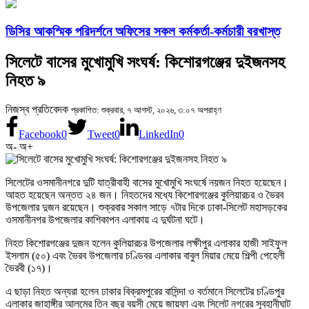
ডিসির আকস্মিক পরিদর্শনে অফিসের সকল কর্মকর্তা-কর্মচারী বরখাস্ত
সিলেটে বাসের মুখোমুখি সংঘর্ষ: কিশোরগঞ্জের দুইজনসহ
নিহত ৯
নিজস্ব প্রতিবেদক
প্রকাশিত: শুক্রবার, ৭ আগস্ট, ২০২৬, ৩:০৭ অপরাহ্ণ
Facebook
0
Tweet
0
LinkedIn
0
অ-
অ+
সিলেটের ওসমানীনগরে দুটি যাত্রীবাহী বাসের মুখোমুখি সংঘর্ষে নয়জন নিহত হয়েছেন।
আহত হয়েছেন অন্তত ২৪ জন। নিহতদের মধ্যে কিশোরগঞ্জের কুলিয়ারচর ও ভৈরব
উপজেলার দুজন রয়েছেন। শুক্রবার সকাল সাড়ে ৭টার দিকে ঢাকা-সিলেট মহাসড়কের
ওসমানীনগর উপজেলার কাশিকাপন এলাকায় এ দুর্ঘটনা ঘটে।
নিহত কিশোরগঞ্জের দুজন হলেন কুলিয়ারচর উপজেলার লক্ষীপুর এলাকার হাজী সাইফুল
ইসলাম (৫০) এবং ভৈরব উপজেলার চণ্ডিবর এলাকার বাবুল মিয়ার মেয়ে শিল্পী পেহেলী
ভৈরবী (১৭)।
এ ছাড়া নিহত অন্যরা হলেন ঢাকার বিক্রমপুরের বাসিন্দা ও বর্তমানে সিলেটের চণ্ডিপুর
এলাকার জাহাঙ্গীর আলমের তিন বছর বয়সী মেয়ে জায়ফা এবং সিলেট নগরের সুবহানীঘাট