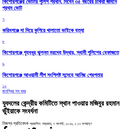
কিশোরগঞ্জের ভোটার পুলিশ প্রধান, দিবেন ৩৫ বছরের চাকরী জীবনে
প্রথম ভোট
৭
করিমগঞ্জে দা দিয়ে কুপিয়ে খালাতো ভাইকে হত্যা
৮
কিশোরগঞ্জে গৃহবধূর ঝুলন্ত মরদেহ উদ্ধার, স্বামী পুলিশের হেফাজতে
৯
কিশোরগঞ্জে আওয়ামী লীগ সংশ্লিষ্ট সন্দেহে আনিছ গ্রেপ্তার
১০
জনপ্রিয় সব খবর
যুবদলের কেন্দ্রীয় কমিটিতে স্থান পাওয়ায় মজিবুর রহমান
ভুঁইয়াকে সংবর্ধনা
নিজস্ব প্রতিবেদক
প্রকাশিত: শুক্রবার, ৭ আগস্ট, ২০২৬, ২:১৩ অপরাহ্ণ