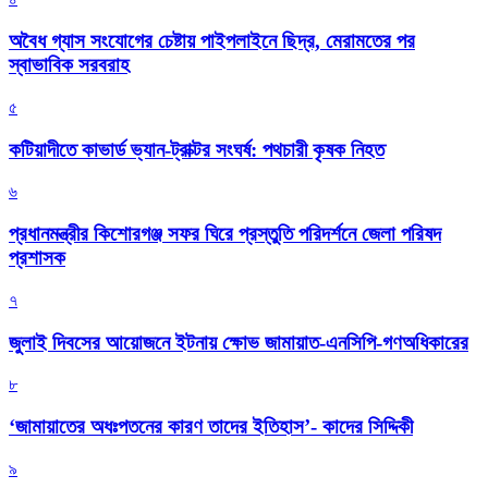
অবৈধ গ্যাস সংযোগের চেষ্টায় পাইপলাইনে ছিদ্র, মেরামতের পর
স্বাভাবিক সরবরাহ
৫
কটিয়াদীতে কাভার্ড ভ্যান-ট্রাক্টর সংঘর্ষ: পথচারী কৃষক নিহত
৬
প্রধানমন্ত্রীর কিশোরগঞ্জ সফর ঘিরে প্রস্তুতি পরিদর্শনে জেলা পরিষদ
প্রশাসক
৭
জুলাই দিবসের আয়োজনে ইটনায় ক্ষোভ জামায়াত-এনসিপি-গণঅধিকারের
৮
‘জামায়াতের অধঃপতনের কারণ তাদের ইতিহাস’- কাদের সিদ্দিকী
৯