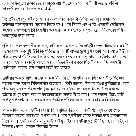
এলাকার উত্তম রায়ের ছেলে সপ্তম রায় প্রিতম (২২)। বাকি পাঁচজনের পরিচয়
তাৎক্ষণিকভাবে শনাক্ত করা যায়নি।
সিলেটের শেরপুর হাইওয়ে থানার ভারপ্রাপ্ত কর্মকর্তা (ওসি) আনিসুর রহমান জানান,
দুর্ঘটনায় ঘটনাস্থলেই সাতজন নিহত হন। পরে সিলেট এম এ জি ওসমানী মেডিকেল
কলেজ হাসপাতালে চিকিৎসাধীন অবস্থায় আরও দুজনের মৃত্যু হয়। নিহতদের পরিচয়
শনাক্তের কাজ চলছে।
পুলিশ ও প্রত্যক্ষদর্শীরা জানান, কাশিকাপন এলাকায় সিলেটমুখী বেঙ্গল পরিবহনের একটি
বাসের সঙ্গে ঢাকামুখী ইউনিক পরিবহনের একটি বাসের মুখোমুখি সংঘর্ষ হয়। এতে ইউনিক
পরিবহনের বাসটি নিয়ন্ত্রণ হারিয়ে সড়কের পাশের খাদে পড়ে যায়। দুর্ঘটনায় দুই বাসের
অন্তত ২৪ জন যাত্রী আহত হন। তাঁদের উদ্ধার করে সিলেট এম এ জি ওসমানী
মেডিকেল কলেজ হাসপাতালে ভর্তি করা হয়েছে।
দুর্ঘটনায় আহত কুলিয়ারচরের ফারুক মিয়া (৫২) সিলেট এম এ জি ওসমানী মেডিকেল
কলেজ হাসপাতালে চিকিৎসাধীন রয়েছেন। তিনি জানান, কিশোরগঞ্জের কুলিয়ারচর থেকে
পাঁচ বন্ধু হজরত শাহজালাল (রহ.)-এর মাজার জিয়ারত করতে সিলেটে গিয়েছিলেন।
তাঁদের মধ্যে দুজন আগেই উড়োজাহাজে ঢাকায় ফিরে যান। পরে ফারুক মিয়া, হাজী
সাইফুল ইসলাম ও আরও একজন ইউনিক পরিবহনের বাসে করে ঢাকায় ফিরছিলেন।
ফারুক মিয়া বলেন, দুর্ঘটনার সময় তিনি ঘুমিয়ে ছিলেন। বিকট শব্দে ঘুম ভেঙে গেলে
নিজেকে আহত অবস্থায় দেখতে পান। পরে স্থানীয়রা তাঁকে উদ্ধার করে হাসপাতালে
নিয়ে যান। দুর্ঘটনায় তাঁর বন্ধু হাজী সাইফুল ইসলাম ঘটনাস্থলেই নিহত হন। সাইফুল
ইসলাম পেশায় একজন ঠিকাদার ছিলেন।