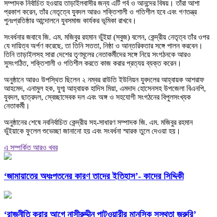
সম্পাদক নির্বাচিত হওয়ায় তাড়াইলবাসীর জন্য এটি গর্ব ও আনন্দের বিষয়। তাঁরা আশা
প্রকাশ করেন, তাঁর নেতৃত্বে যুবদল আরও শক্তিশালী ও গতিশীল হবে এবং গণতন্ত্র
পুনঃপ্রতিষ্ঠার আন্দোলনে যুবসমাজ কার্যকর ভূমিকা রাখবে।
সংবর্ধনার জবাবে জি. এম. মজিবুর রহমান ভুঁইয়া (সবুজ) বলেন, কেন্দ্রীয় নেতৃত্ব তাঁর ওপর
যে দায়িত্ব অর্পণ করেছে, তা তিনি সততা, নিষ্ঠা ও আন্তরিকতার সঙ্গে পালন করবেন।
তিনি তাড়াইলসহ সারা দেশের তৃণমূলের নেতাকর্মীদের সঙ্গে নিয়ে সংগঠনকে আরও
সুসংগঠিত, শক্তিশালী ও গতিশীল করতে কাজ করার প্রত্যয় ব্যক্ত করেন।
অনুষ্ঠানে আরও উপস্থিত ছিলেন ২ নম্বর রাউতি ইউনিয়ন যুবদলের আহ্বায়ক আশরাফ
আহমেদ, এনামুল হক, যুগ্ম আহ্বায়ক হাদিস মিয়া, এমদাদ হোসেনসহ উপজেলা বিএনপি,
যুবদল, ছাত্রদল, স্বেচ্ছাসেবক দল এবং অঙ্গ ও সহযোগী সংগঠনের বিপুলসংখ্যক
নেতাকর্মী।
অনুষ্ঠানের শেষে নবনির্বাচিত কেন্দ্রীয় সহ-সাধারণ সম্পাদক জি. এম. মজিবুর রহমান
ভুঁইয়াকে ফুলেল শুভেচ্ছা জানানো হয় এবং সংবর্ধনা স্মারক তুলে দেওয়া হয়।
এ সম্পর্কিত আরও খবর
‘জামায়াতের অধঃপতনের কারণ তাদের ইতিহাস’- কাদের সিদ্দিকী
‘রাজনীতি করার আগে নাসীরুদ্দীন পাটওয়ারীর মানসিক সুস্থতা জরুরি’