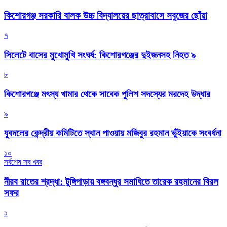
কিশোরগঞ্জ সরকারি বালক উচ্চ বিদ্যালয়ের ছাত্রাবাসে সবুজের ছোঁয়া
৭
সিলেটে বাসের মুখোমুখি সংঘর্ষ: কিশোরগঞ্জের দুইজনসহ নিহত ৯
৮
কিশোরগঞ্জে মৎস্য খামার থেকে সাবেক পুলিশ সদস্যের মরদেহ উদ্ধার
৯
যুবদলের কেন্দ্রীয় কমিটিতে স্থান পাওয়ায় মজিবুর রহমান ভুঁইয়াকে সংবর্ধনা
১০
সর্বশেষ সব খবর
নীরব রাতের শ্রদ্ধা: টুঙ্গিপাড়ায় বঙ্গবন্ধুর সমাধিতে তারেক রহমানের বিরল
সফর
১