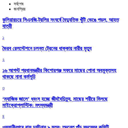
সর্বশেষ
জনপ্রিয়
কুলিয়ারচরে সিএনজি-ট্রলির সংঘর্ষে বৈদ্যুতিক খুঁটি ভেঙে পড়ল, আহত
যাত্রী
১
ভৈরব রেলস্টেশনে চলন্ত ট্রেনের ধাক্কায় নারীর মৃত্যু
২
১৬ আগস্ট প্রধানমন্ত্রীর কিশোরগঞ্জ সফরে মাছের পোনা অবমুক্তসহ
থাকছে নানা কর্মসূচি
৩
‘ম্যাজিক জালে’ ধ্বংস হচ্ছে জীববৈচিত্র্য, মাছের শরীরে মিলছে
মাইক্রোপ্লাস্টিক: মৎস্যমন্ত্রী
৪
ওসমানীনগরে বাস দুর্ঘটনায় ৯ মৃত্যু: তদন্তে পাঁচ সদস্যের কমিটি