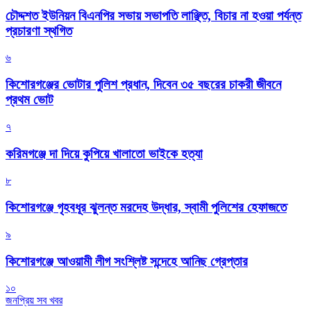
চৌদ্দশত ইউনিয়ন বিএনপির সভায় সভাপতি লাঞ্ছিত, বিচার না হওয়া পর্যন্ত
প্রচারণা স্থগিত
৬
কিশোরগঞ্জের ভোটার পুলিশ প্রধান, দিবেন ৩৫ বছরের চাকরী জীবনে
প্রথম ভোট
৭
করিমগঞ্জে দা দিয়ে কুপিয়ে খালাতো ভাইকে হত্যা
৮
কিশোরগঞ্জে গৃহবধূর ঝুলন্ত মরদেহ উদ্ধার, স্বামী পুলিশের হেফাজতে
৯
কিশোরগঞ্জে আওয়ামী লীগ সংশ্লিষ্ট সন্দেহে আনিছ গ্রেপ্তার
১০
জনপ্রিয় সব খবর