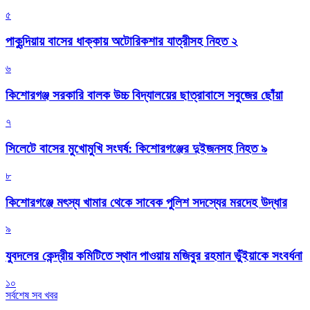
৫
পাকুন্দিয়ায় বাসের ধাক্কায় অটোরিকশার যাত্রীসহ নিহত ২
৬
কিশোরগঞ্জ সরকারি বালক উচ্চ বিদ্যালয়ের ছাত্রাবাসে সবুজের ছোঁয়া
৭
সিলেটে বাসের মুখোমুখি সংঘর্ষ: কিশোরগঞ্জের দুইজনসহ নিহত ৯
৮
কিশোরগঞ্জে মৎস্য খামার থেকে সাবেক পুলিশ সদস্যের মরদেহ উদ্ধার
৯
যুবদলের কেন্দ্রীয় কমিটিতে স্থান পাওয়ায় মজিবুর রহমান ভুঁইয়াকে সংবর্ধনা
১০
সর্বশেষ সব খবর