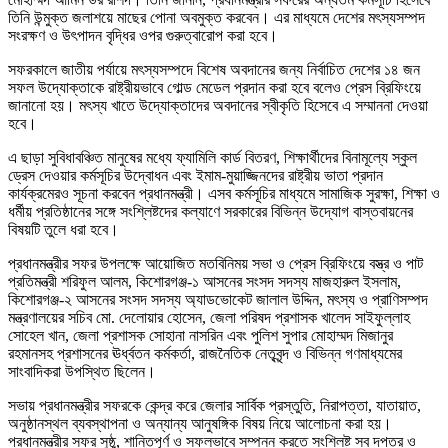
তিনি উন্মুক্ত জলাশয়ে মাছের পোনা অবমুক্ত করবেন। এর মাধ্যমে দেশের মৎস্যসম্পদ
সংরক্ষণ ও উৎপাদন বৃদ্ধির ওপর গুরুত্বারোপ করা হবে।
সফরকালে জাতীয় পর্যায়ে মৎস্যসম্পদে বিশেষ অবদানের জন্য নির্বাচিত দেশের ১৪ জন
সফল উদ্যোক্তাকে রাষ্ট্রীয়ভাবে গোল্ড মেডেল প্রদান করা হবে বলেও প্রেস ব্রিফিংয়ে
জানানো হয়। মৎস্য খাতে উদ্যোক্তাদের অবদানের স্বীকৃতি হিসেবে এ সম্মাননা দেওয়া
হবে।
এ ছাড়া সুবিধাবঞ্চিত মানুষের মধ্যে ফ্যামিলি কার্ড বিতরণ, শিক্ষার্থীদের বিনামূল্যে স্কুল
ড্রেস দেওয়ার কর্মসূচির উদ্বোধন এবং ইমাম-মুয়াজ্জিনদের রাষ্ট্রীয় ভাতা প্রদান
কার্যক্রমেরও সূচনা করবেন প্রধানমন্ত্রী। এসব কর্মসূচির মাধ্যমে সামাজিক সুরক্ষা, শিক্ষা ও
ধর্মীয় প্রতিষ্ঠানের সঙ্গে সংশ্লিষ্টদের কল্যাণে সরকারের বিভিন্ন উদ্যোগ বাস্তবায়নের
বিষয়টি তুলে ধরা হবে।
প্রধানমন্ত্রীর সফর উপলক্ষে আয়োজিত মতবিনিময় সভা ও প্রেস ব্রিফিংয়ে বস্ত্র ও পাট
প্রতিমন্ত্রী শরিফুল আলম, কিশোরগঞ্জ-১ আসনের সংসদ সদস্য মাজহারুল ইসলাম,
কিশোরগঞ্জ-২ আসনের সংসদ সদস্য অ্যাডভোকেট জালাল উদ্দিন, মৎস্য ও প্রাণিসম্পদ
মন্ত্রণালয়ের সচিব মো. দেলোয়ার হোসেন, জেলা পরিষদ প্রশাসক খালেদ সাইফুল্লাহ
সোহেল খান, জেলা প্রশাসক সোহানা নাসরিন এবং পুলিশ সুপার মোহাম্মদ মিজানুর
রহমানসহ প্রশাসনের ঊর্ধ্বতন কর্মকর্তা, রাজনৈতিক নেতৃবৃন্দ ও বিভিন্ন গণমাধ্যমের
সাংবাদিকরা উপস্থিত ছিলেন।
সভায় প্রধানমন্ত্রীর সফরকে কেন্দ্র করে জেলার সার্বিক প্রস্তুতি, নিরাপত্তা, যাতায়াত,
অনুষ্ঠানস্থল ব্যবস্থাপনা ও অন্যান্য আনুষঙ্গিক বিষয় নিয়ে আলোচনা করা হয়।
প্রধানমন্ত্রীর সফর সুষ্ঠু, শান্তিপূর্ণ ও সফলভাবে সম্পন্ন করতে সংশ্লিষ্ট সব দপ্তর ও