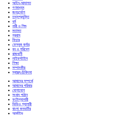
আইন-আদালত
গণমাধ্যম
জনদুর্ভোগ
তথ্যপ্রযুক্তি
ধর্ম
নারী ও শিশু
মতামত
প্রবাস
ফিচার
ফেসবুক কর্নার
বন ও পরিবেশ
রাজধানী
লাইফস্টাইল
শিক্ষা
সম্পাদকীয়
স্বাস্থ্য-চিকিৎসা
আমাদের সম্পর্কে
আমাদের পরিবার
যোগাযোগ
সংবাদ পাঠান
ফটোগ্যালারী
ভিডিও গ্যালারী
বাংলা কনভার্টার
আর্কাইভ