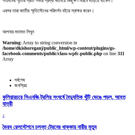
শহিদদের স্মৃতির প্রতি গভীর শ্রদ্ধা জানিয়ে কিছুক্ষণ নীরবে দাঁড়িয়ে থাকেন।
এরপর তারা জাতীয় স্মৃতিসৌধের পরিদর্শন বইয়ে স্বাক্ষর করেন।
আপনার মতামত লিখুন
Warning
: Array to string conversion in
/home/dkishoreganj/public_html/wp-content/plugins/gs-
facebook-comments/public/class-wpfc-public.php
on line
311
Array
সর্বশেষ
জনপ্রিয়
কুলিয়ারচরে সিএনজি-ট্রলির সংঘর্ষে বৈদ্যুতিক খুঁটি ভেঙে পড়ল, আহত
যাত্রী
১
ভৈরব রেলস্টেশনে চলন্ত ট্রেনের ধাক্কায় নারীর মৃত্যু