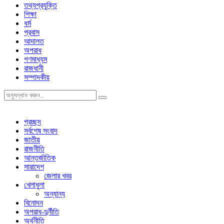
তথ্যপ্রযুক্তি
শিক্ষা
ধর্ম
প্রবাস
আদালত
অপরাধ
গণমাধ্যম
রাজধানী
সম্পাদকীয়
প্রচ্ছদ
সর্বশেষ সংবাদ
জাতীয়
রাজনীতি
আন্তর্জাতিক
সারাদেশ
জেলার খবর
খেলাধুলা
অন্যান্য
বিনোদন
অপরাধ-দুর্নীতি
অর্থনীতি