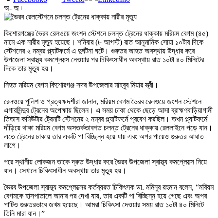
অ-
অ+
কিশোরগঞ্জের ভৈরব রেলওয়ে জংশন স্টেশনে চলন্ত ট্রেনের ধাক্কায় মরিয়ম বেগম (৪৫)
নামে এক নারীর মৃত্যু হয়েছে। শনিবার (৮ আগস্ট) রাত আনুমানিক সোয়া ১০টার দিকে
স্টেশনের ২ নম্বর প্ল্যাটফর্মে এ দুর্ঘটনা ঘটে। গুরুতর আহত অবস্থায় উদ্ধার করে
উপজেলা স্বাস্থ্য কমপ্লেক্সে নেওয়ার পর চিকিৎসাধীন অবস্থায় রাত ১০টা ৪০ মিনিটের
দিকে তার মৃত্যু হয়।
নিহত মরিয়ম বেগম কিশোরগঞ্জ সদর উপজেলার মাহবুব মিয়ার স্ত্রী।
রেলওয়ে পুলিশ ও প্রত্যক্ষদর্শীরা জানান, মরিয়ম বেগম ভৈরব রেলওয়ে জংশন স্টেশনে
এগারসিন্দুর ট্রেনের অপেক্ষায় ছিলেন। এ সময় ঢাকা থেকে ছেড়ে আসা ব্রাহ্মণবাড়িয়াগামী
তিতাস কমিউটার ট্রেনটি স্টেশনের ২ নম্বর প্ল্যাটফর্মে প্রবেশ করছিল। তখন প্ল্যাটফর্মে
দাঁড়িয়ে থাকা মরিয়ম বেগম অসতর্কতাবশত চলন্ত ট্রেনের ধাক্কায় রেললাইনে পড়ে যান।
এতে ট্রেনের চাকায় তার একটি পা বিচ্ছিন্ন হয়ে যায় এবং অপর পায়েও গুরুতর আঘাত
লাগে।
পরে স্থানীয় লোকজন তাকে দ্রুত উদ্ধার করে ভৈরব উপজেলা স্বাস্থ্য কমপ্লেক্সে নিয়ে
যান। সেখানে চিকিৎসাধীন অবস্থায় তার মৃত্যু হয়।
ভৈরব উপজেলা স্বাস্থ্য কমপ্লেক্সের কর্তব্যরত চিকিৎসক ডা. মমিনুর রহমান বলেন, “মরিয়ম
বেগমকে হাসপাতালে আনার পর দেখা যায়, তার একটি পা বিচ্ছিন্ন হয়ে গেছে এবং অপর
পাটিও গুরুতরভাবে জখম হয়েছে। আমরা চিকিৎসা দেওয়ার সময় রাত ১০টা ৪০ মিনিটে
তিনি মারা যান।”