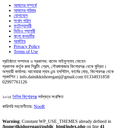
আমাদের সম্পর্কে
আমাদের পরিবার
যোগাযোগ
সংবাদ পাঠান
ফটোগ্যালারী
ভিডিও গ্যালারী
বাংলা কনভার্টার
আর্কাইভ
Privacy Policy
Terms of Use
প্রতিষ্ঠাতা সম্পাদক ও প্রকাশক: খালেদ সাইফুল্লাহ সোহেল
প্রকাশক কর্তৃক রুমা প্রিন্টিং প্রেস, গৌরঙ্গাবাজার কিশোরগঞ্জ থেকে মুদ্রিত।
অস্থায়ী কার্যালয়: আনোয়ারা ল্যাব এন্ড হসপিটাল, ফার্মের মোড়, কিশোরগঞ্জ থেকে
প্রকাশিত।
info.dainikkishoreganj@gmail.com
01334931858
02997761126
২০২৫
দৈনিক কিশোরগঞ্জ
সর্বস্বত্ব সংরক্ষিত
কারিগরি সহযোগীতায়:
NooR
Warning
: Constant WP_USE_THEMES already defined in
/home/dkishoreganj/public_html/index.php
on line
41