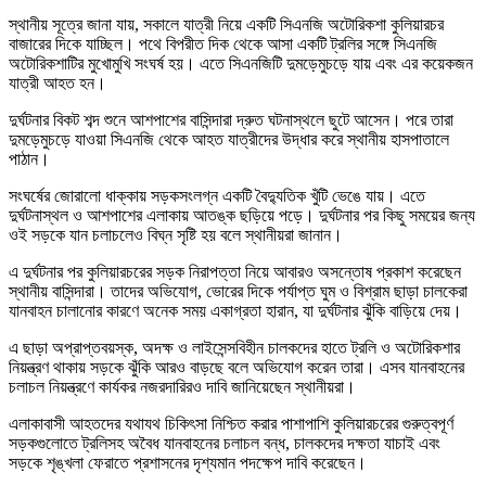
স্থানীয় সূত্রে জানা যায়, সকালে যাত্রী নিয়ে একটি সিএনজি অটোরিকশা কুলিয়ারচর
বাজারের দিকে যাচ্ছিল। পথে বিপরীত দিক থেকে আসা একটি ট্রলির সঙ্গে সিএনজি
অটোরিকশাটির মুখোমুখি সংঘর্ষ হয়। এতে সিএনজিটি দুমড়েমুচড়ে যায় এবং এর কয়েকজন
যাত্রী আহত হন।
দুর্ঘটনার বিকট শব্দ শুনে আশপাশের বাসিন্দারা দ্রুত ঘটনাস্থলে ছুটে আসেন। পরে তারা
দুমড়েমুচড়ে যাওয়া সিএনজি থেকে আহত যাত্রীদের উদ্ধার করে স্থানীয় হাসপাতালে
পাঠান।
সংঘর্ষের জোরালো ধাক্কায় সড়কসংলগ্ন একটি বৈদ্যুতিক খুঁটি ভেঙে যায়। এতে
দুর্ঘটনাস্থল ও আশপাশের এলাকায় আতঙ্ক ছড়িয়ে পড়ে। দুর্ঘটনার পর কিছু সময়ের জন্য
ওই সড়কে যান চলাচলেও বিঘ্ন সৃষ্টি হয় বলে স্থানীয়রা জানান।
এ দুর্ঘটনার পর কুলিয়ারচরের সড়ক নিরাপত্তা নিয়ে আবারও অসন্তোষ প্রকাশ করেছেন
স্থানীয় বাসিন্দারা। তাদের অভিযোগ, ভোরের দিকে পর্যাপ্ত ঘুম ও বিশ্রাম ছাড়া চালকেরা
যানবাহন চালানোর কারণে অনেক সময় একাগ্রতা হারান, যা দুর্ঘটনার ঝুঁকি বাড়িয়ে দেয়।
এ ছাড়া অপ্রাপ্তবয়স্ক, অদক্ষ ও লাইসেন্সবিহীন চালকদের হাতে ট্রলি ও অটোরিকশার
নিয়ন্ত্রণ থাকায় সড়কে ঝুঁকি আরও বাড়ছে বলে অভিযোগ করেন তারা। এসব যানবাহনের
চলাচল নিয়ন্ত্রণে কার্যকর নজরদারিরও দাবি জানিয়েছেন স্থানীয়রা।
এলাকাবাসী আহতদের যথাযথ চিকিৎসা নিশ্চিত করার পাশাপাশি কুলিয়ারচরের গুরুত্বপূর্ণ
সড়কগুলোতে ট্রলিসহ অবৈধ যানবাহনের চলাচল বন্ধ, চালকদের দক্ষতা যাচাই এবং
সড়কে শৃঙ্খলা ফেরাতে প্রশাসনের দৃশ্যমান পদক্ষেপ দাবি করেছেন।