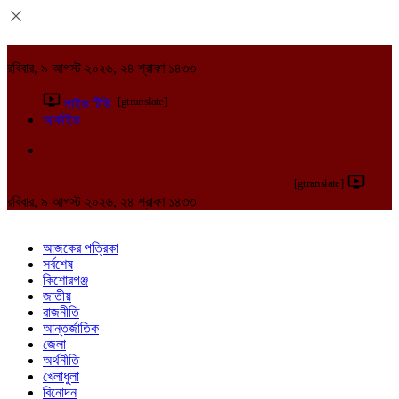
রবিবার, ৯ আগস্ট ২০২৬, ২৪ শ্রাবণ ১৪৩৩
[gtranslate]
লাইভ টিভি
আর্কাইভ
[gtranslate]
রবিবার, ৯ আগস্ট ২০২৬, ২৪ শ্রাবণ ১৪৩৩
আজকের পত্রিকা
সর্বশেষ
কিশোরগঞ্জ
জাতীয়
রাজনীতি
আন্তর্জাতিক
জেলা
অর্থনীতি
খেলাধুলা
বিনোদন