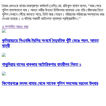
ভৈরব রেলওয়ে থানার ভারপ্রাপ্ত কর্মকর্তা (ওসি) মো. রফিকুল হাসান বলেন, “খবর পেয়ে
পুলিশ হাসপাতালে যায়। আহত নারীর উন্নত চিকিৎসার ব্যবস্থা এবং তাঁর খোঁজখবর নিতে
পুলিশ সেখানে পৌঁছে জানতে পারে, তিনি মারা গেছেন। মরিয়মের পরিবারের সদস্যদের খবর
দেওয়া হয়েছে। এ ঘটনায় পরবর্তী আইনগত ব্যবস্থা প্রক্রিয়াধীন।”
এ সম্পর্কিত আরও খবর
কুলিয়ারচরে সিএনজি-ট্রলির সংঘর্ষে বৈদ্যুতিক খুঁটি ভেঙে পড়ল, আহত
যাত্রী
পাকুন্দিয়ায় বাসের ধাক্কায় অটোরিকশার যাত্রীসহ নিহত ২
কিশোরগঞ্জে মৎস্য খামার থেকে সাবেক পুলিশ সদস্যের মরদেহ উদ্ধার