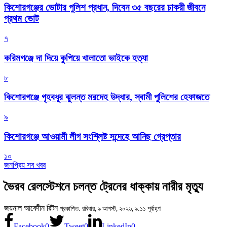
কিশোরগঞ্জের ভোটার পুলিশ প্রধান, দিবেন ৩৫ বছরের চাকরী জীবনে
প্রথম ভোট
৭
করিমগঞ্জে দা দিয়ে কুপিয়ে খালাতো ভাইকে হত্যা
৮
কিশোরগঞ্জে গৃহবধূর ঝুলন্ত মরদেহ উদ্ধার, স্বামী পুলিশের হেফাজতে
৯
কিশোরগঞ্জে আওয়ামী লীগ সংশ্লিষ্ট সন্দেহে আনিছ গ্রেপ্তার
১০
জনপ্রিয় সব খবর
ভৈরব রেলস্টেশনে চলন্ত ট্রেনের ধাক্কায় নারীর মৃত্যু
জয়নাল আবেদীন রিটন
প্রকাশিত: রবিবার, ৯ আগস্ট, ২০২৬, ৯:১১ পূর্বাহ্ণ
Facebook
0
Tweet
0
LinkedIn
0