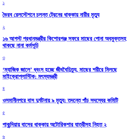
১
ভৈরব রেলস্টেশনে চলন্ত ট্রেনের ধাক্কায় নারীর মৃত্যু
২
১৬ আগস্ট প্রধানমন্ত্রীর কিশোরগঞ্জ সফরে মাছের পোনা অবমুক্তসহ
থাকছে নানা কর্মসূচি
৩
‘ম্যাজিক জালে’ ধ্বংস হচ্ছে জীববৈচিত্র্য, মাছের শরীরে মিলছে
মাইক্রোপ্লাস্টিক: মৎস্যমন্ত্রী
৪
ওসমানীনগরে বাস দুর্ঘটনায় ৯ মৃত্যু: তদন্তে পাঁচ সদস্যের কমিটি
৫
পাকুন্দিয়ায় বাসের ধাক্কায় অটোরিকশার যাত্রীসহ নিহত ২
৬