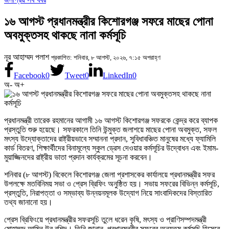
১৬ আগস্ট প্রধানমন্ত্রীর কিশোরগঞ্জ সফরে মাছের পোনা
অবমুক্তসহ থাকছে নানা কর্মসূচি
নূর আহাম্মদ পলাশ
প্রকাশিত: শনিবার, ৮ আগস্ট, ২০২৬, ৭:১৫ অপরাহ্ণ
Facebook
0
Tweet
0
LinkedIn
0
অ-
অ+
প্রধানমন্ত্রী তারেক রহমানের আগামী ১৬ আগস্ট কিশোরগঞ্জ সফরকে কেন্দ্র করে ব্যাপক
প্রস্তুতি শুরু হয়েছে। সফরকালে তিনি উন্মুক্ত জলাশয়ে মাছের পোনা অবমুক্ত, সফল
মৎস্য উদ্যোক্তাদের রাষ্ট্রীয়ভাবে সম্মাননা প্রদান, সুবিধাবঞ্চিত মানুষের মধ্যে ফ্যামিলি
কার্ড বিতরণ, শিক্ষার্থীদের বিনামূল্যে স্কুল ড্রেস দেওয়ার কর্মসূচির উদ্বোধন এবং ইমাম-
মুয়াজ্জিনদের রাষ্ট্রীয় ভাতা প্রদান কার্যক্রমের সূচনা করবেন।
শনিবার (৮ আগস্ট) বিকেলে কিশোরগঞ্জ জেলা প্রশাসকের কার্যালয়ে প্রধানমন্ত্রীর সফর
উপলক্ষে মতবিনিময় সভা ও প্রেস ব্রিফিং অনুষ্ঠিত হয়। সভায় সফরের বিভিন্ন কর্মসূচি,
প্রস্তুতি, নিরাপত্তা ও সম্ভাব্য উন্নয়নমূলক উদ্যোগ নিয়ে সাংবাদিকদের বিস্তারিত
তথ্য জানানো হয়।
প্রেস ব্রিফিংয়ে প্রধানমন্ত্রীর সফরসূচি তুলে ধরেন কৃষি, মৎস্য ও প্রাণিসম্পদমন্ত্রী
মোহাম্মদ আমিন উর রশিদ। তিনি জানান, প্রধানমন্ত্রীর সফরের অন্যতম কর্মসূচি হিসেবে