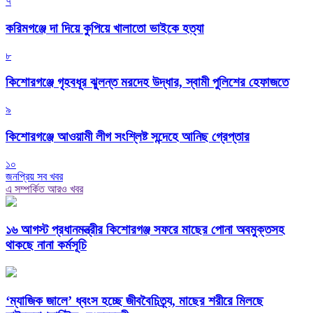
৭
করিমগঞ্জে দা দিয়ে কুপিয়ে খালাতো ভাইকে হত্যা
৮
কিশোরগঞ্জে গৃহবধূর ঝুলন্ত মরদেহ উদ্ধার, স্বামী পুলিশের হেফাজতে
৯
কিশোরগঞ্জে আওয়ামী লীগ সংশ্লিষ্ট সন্দেহে আনিছ গ্রেপ্তার
১০
জনপ্রিয় সব খবর
এ সম্পর্কিত আরও খবর
১৬ আগস্ট প্রধানমন্ত্রীর কিশোরগঞ্জ সফরে মাছের পোনা অবমুক্তসহ
থাকছে নানা কর্মসূচি
‘ম্যাজিক জালে’ ধ্বংস হচ্ছে জীববৈচিত্র্য, মাছের শরীরে মিলছে