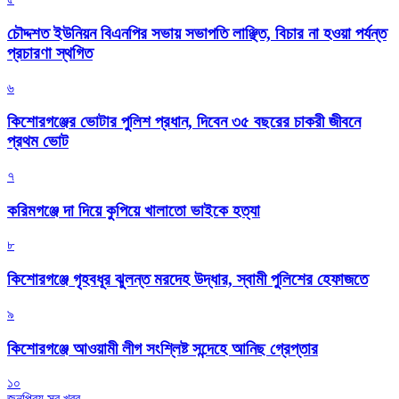
চৌদ্দশত ইউনিয়ন বিএনপির সভায় সভাপতি লাঞ্ছিত, বিচার না হওয়া পর্যন্ত
প্রচারণা স্থগিত
৬
কিশোরগঞ্জের ভোটার পুলিশ প্রধান, দিবেন ৩৫ বছরের চাকরী জীবনে
প্রথম ভোট
৭
করিমগঞ্জে দা দিয়ে কুপিয়ে খালাতো ভাইকে হত্যা
৮
কিশোরগঞ্জে গৃহবধূর ঝুলন্ত মরদেহ উদ্ধার, স্বামী পুলিশের হেফাজতে
৯
কিশোরগঞ্জে আওয়ামী লীগ সংশ্লিষ্ট সন্দেহে আনিছ গ্রেপ্তার
১০
জনপ্রিয় সব খবর