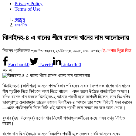
Privacy Policy
Terms of Use
প্রচ্ছদ
রাজনীতি
ঝিনাইদহ-৪ এ ধানের শীষে রাশেদ খানের নাম আলোচনায়
নিজস্ব প্রতিবেদক
ই-পেপার প্রিন্ট ভিউ
প্রকাশিত: শুক্রবার, ২৬ ডিসেম্বর, ২০২৫, ৪:৪৮ অপরাহ্ণ
Facebook
0
Tweet
0
LinkedIn
0
অ-
অ+
ঝিনাইদহ-৪ (কালীগঞ্জ) আসনে গণঅধিকার পরিষদের সাধারণ সম্পাদক রাশেদ খান ধানের
শীষ প্রতীক নিয়ে নির্বাচনে অংশ নিতে পারেন—এমন গুঞ্জন উঠেছে রাজনৈতিক অঙ্গনে।
যদিও রাশেদ খান শুরুতে ঝিনাইদহ-২ আসনে প্রার্থী হতে আগ্রহী ছিলেন, তবে বিএনপির
ভারপ্রাপ্ত চেয়ারম্যান তারেক রহমান ঝিনাইদহ-৪ আসনে তার পক্ষে নির্বাচনী সভা করবেন
—এমন প্রতিশ্রুতি দিলে তিনি ওই আসনে প্রার্থী হতে সম্মত হন বলে জানা গেছে।
বুধবার (২৪ ডিসেম্বর) রাশেদ খান নিজেই গণমাধ্যমকর্মীদের কাছে এসব তথ্য নিশ্চিত
করেন।
রাশেদ খান ঝিনাইদহ-৪ আসনে বিএনপির প্রার্থী হলে জেলার চারটি আসনের মধ্যে