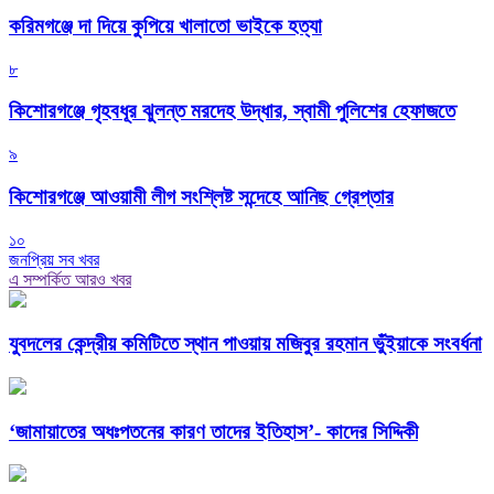
করিমগঞ্জে দা দিয়ে কুপিয়ে খালাতো ভাইকে হত্যা
৮
কিশোরগঞ্জে গৃহবধূর ঝুলন্ত মরদেহ উদ্ধার, স্বামী পুলিশের হেফাজতে
৯
কিশোরগঞ্জে আওয়ামী লীগ সংশ্লিষ্ট সন্দেহে আনিছ গ্রেপ্তার
১০
জনপ্রিয় সব খবর
এ সম্পর্কিত আরও খবর
যুবদলের কেন্দ্রীয় কমিটিতে স্থান পাওয়ায় মজিবুর রহমান ভুঁইয়াকে সংবর্ধনা
‘জামায়াতের অধঃপতনের কারণ তাদের ইতিহাস’- কাদের সিদ্দিকী