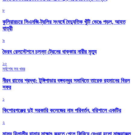
৮
কুলিয়ারচরে সিএনজি-ট্রলির সংঘর্ষে বৈদ্যুতিক খুঁটি ভেঙে পড়ল, আহত
যাত্রী
৯
ভৈরব রেলস্টেশনে চলন্ত ট্রেনের ধাক্কায় নারীর মৃত্যু
১০
সর্বশেষ সব খবর
নীরব রাতের শ্রদ্ধা: টুঙ্গিপাড়ায় বঙ্গবন্ধুর সমাধিতে তারেক রহমানের বিরল
সফর
১
কিশোরগঞ্জের দুই সরকারি কলেজের নাম পরিবর্তন, বরিশালে একটির
২
মাসুদ হিলালীর বাসায় সাক্ষাৎ করতে গেলে ফিরিয়ে দেওয়া হলো মাজহারুল