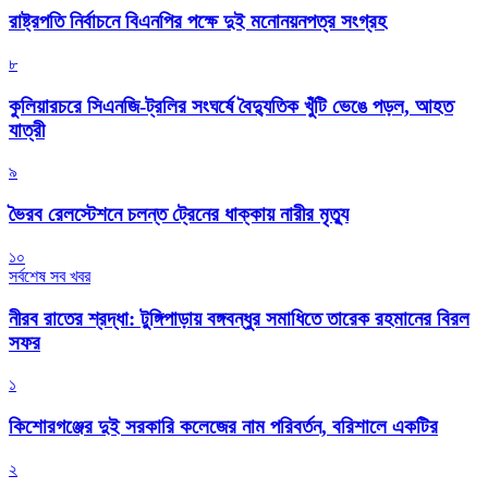
রাষ্ট্রপতি নির্বাচনে বিএনপির পক্ষে দুই মনোনয়নপত্র সংগ্রহ
৮
কুলিয়ারচরে সিএনজি-ট্রলির সংঘর্ষে বৈদ্যুতিক খুঁটি ভেঙে পড়ল, আহত
যাত্রী
৯
ভৈরব রেলস্টেশনে চলন্ত ট্রেনের ধাক্কায় নারীর মৃত্যু
১০
সর্বশেষ সব খবর
নীরব রাতের শ্রদ্ধা: টুঙ্গিপাড়ায় বঙ্গবন্ধুর সমাধিতে তারেক রহমানের বিরল
সফর
১
কিশোরগঞ্জের দুই সরকারি কলেজের নাম পরিবর্তন, বরিশালে একটির
২