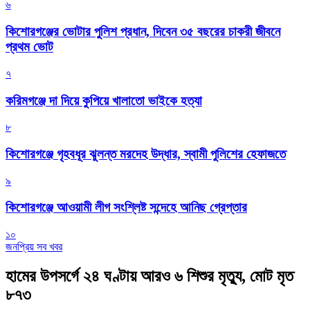
৬
কিশোরগঞ্জের ভোটার পুলিশ প্রধান, দিবেন ৩৫ বছরের চাকরী জীবনে
প্রথম ভোট
৭
করিমগঞ্জে দা দিয়ে কুপিয়ে খালাতো ভাইকে হত্যা
৮
কিশোরগঞ্জে গৃহবধূর ঝুলন্ত মরদেহ উদ্ধার, স্বামী পুলিশের হেফাজতে
৯
কিশোরগঞ্জে আওয়ামী লীগ সংশ্লিষ্ট সন্দেহে আনিছ গ্রেপ্তার
১০
জনপ্রিয় সব খবর
হামের উপসর্গে ২৪ ঘণ্টায় আরও ৬ শিশুর মৃত্যু, মোট মৃত
৮৭৩