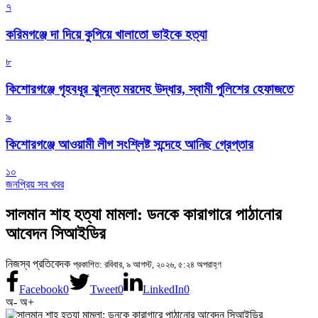
৭
করিমগঞ্জে দা দিয়ে কুপিয়ে খালাতো ভাইকে হত্যা
৮
কিশোরগঞ্জে গৃহবধূর ঝুলন্ত মরদেহ উদ্ধার, স্বামী পুলিশের হেফাজতে
৯
কিশোরগঞ্জে আওয়ামী লীগ সংশ্লিষ্ট সন্দেহে আনিছ গ্রেপ্তার
১০
জনপ্রিয় সব খবর
সালমান শাহ হত্যা মামলা: ডনকে কারাগারে পাঠানোর
আবেদন সিআইডির
নিজস্ব প্রতিবেদক
প্রকাশিত: রবিবার, ৯ আগস্ট, ২০২৬, ৫:২৪ অপরাহ্ণ
Facebook
0
Tweet
0
LinkedIn
0
অ-
অ+