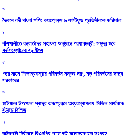
৩
ভৈরবে নদী বাংলা শপিং কমপ্লেক্সে ৬ ফাস্টফুড প্রতিষ্ঠানকে জরিমানা
৪
বাঁশখালীতে বন্যার্তদের সহায়তা অনুষ্ঠানে প্রধানমন্ত্রী: সমুদ্র হবে
কর্মসংস্থানের বড় উৎস
৫
‘ছয় মাসে শিক্ষাব্যবস্থার পরিবর্তন সম্ভব নয়’, বড় পরিবর্তনের লক্ষ্য
সরকারের
৬
হাইমচর উপজেলা স্বাস্থ্য কমপ্লেক্সে অব্যবস্থাপনায় সিভিল সার্জনকে
স্ট্যান্ড রিলিজ
৭
রাষ্ট্রপতি নির্বাচনে বিএনপির পক্ষে দুই মনোনয়নপত্র সংগ্রহ