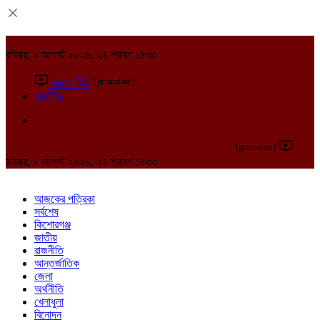
রবিবার, ৯ আগস্ট ২০২৬, ২৪ শ্রাবণ ১৪৩৩
[gtranslate]
লাইভ টিভি
আর্কাইভ
[gtranslate]
রবিবার, ৯ আগস্ট ২০২৬, ২৪ শ্রাবণ ১৪৩৩
আজকের পত্রিকা
সর্বশেষ
কিশোরগঞ্জ
জাতীয়
রাজনীতি
আন্তর্জাতিক
জেলা
অর্থনীতি
খেলাধুলা
বিনোদন