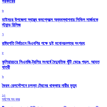
সরকারের
৬
হাইমচর উপজেলা স্বাস্থ্য কমপ্লেক্সে অব্যবস্থাপনায় সিভিল সার্জনকে
স্ট্যান্ড রিলিজ
৭
রাষ্ট্রপতি নির্বাচনে বিএনপির পক্ষে দুই মনোনয়নপত্র সংগ্রহ
৮
কুলিয়ারচরে সিএনজি-ট্রলির সংঘর্ষে বৈদ্যুতিক খুঁটি ভেঙে পড়ল, আহত
যাত্রী
৯
ভৈরব রেলস্টেশনে চলন্ত ট্রেনের ধাক্কায় নারীর মৃত্যু
১০
সর্বশেষ সব খবর