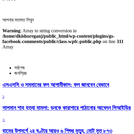
আপনার মতামত লিখুন
Warning
: Array to string conversion in
/home/dkishoreganj/public_html/wp-content/plugins/gs-
facebook-comments/public/class-wpfc-public.php
on line
311
Array
সর্বশেষ
জনপ্রিয়
এসএসসি ও সমমানের ফল আগামীকাল; ফল জানবেন যেভাবে
১
সালমান শাহ হত্যা মামলা: ডনকে কারাগারে পাঠানোর আবেদন সিআইডির
২
হামের উপসর্গে ২৪ ঘণ্টায় আরও ৬ শিশুর মৃত্যু, মোট মৃত ৮৭৩