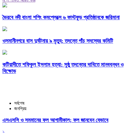
ভৈরবে নদী বাংলা শপিং কমপ্লেক্সে ৬ ফাস্টফুড প্রতিষ্ঠানকে জরিমানা
ওসমানীনগরে বাস দুর্ঘটনায় ৯ মৃত্যু: তদন্তে পাঁচ সদস্যের কমিটি
কটিয়াদীতে শফিকুল ইসলাম হত্যা: সুষ্ঠু তদন্তের দাবিতে মানববন্ধন ও
বিক্ষোভ
সর্বশেষ
জনপ্রিয়
এসএসসি ও সমমানের ফল আগামীকাল; ফল জানবেন যেভাবে
১