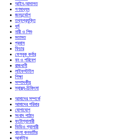
আইন-আদালত
গণমাধ্যম
জনদুর্ভোগ
তথ্যপ্রযুক্তি
ধর্ম
নারী ও শিশু
মতামত
প্রবাস
ফিচার
ফেসবুক কর্নার
বন ও পরিবেশ
রাজধানী
লাইফস্টাইল
শিক্ষা
সম্পাদকীয়
স্বাস্থ্য-চিকিৎসা
আমাদের সম্পর্কে
আমাদের পরিবার
যোগাযোগ
সংবাদ পাঠান
ফটোগ্যালারী
ভিডিও গ্যালারী
বাংলা কনভার্টার
আর্কাইভ