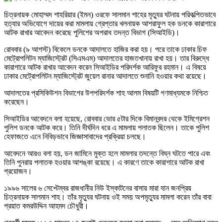
চিত্রনায়ক মোহাম্মদ শাহরিয়ার (ইমন) ওরফে সালমান শাহের মৃত্যুর ঘটনায় পরিকল্পিতভাবে
হত্যার অভিযোগে দায়ের করা মামলায় গ্রেপ্তার খলনায়ক আশরাফুল হক ডনকে কারাগারে
আটক রাখার আবেদন করেছে পুলিশের অপরাধ তদন্ত বিভাগ (সিআইডি)।
রোববার (৯ আগস্ট) বিকেলে ডনকে আদালতে হাজির করা হয়। পরে তাকে ঢাকার চিফ
মেট্রোপলিটন ম্যাজিস্ট্রেট (সিএমএম) আদালতের হাজতখানায় রাখা হয়। তার বিরুদ্ধে
কারাগারে আটক রাখার আবেদন করেন সিআইডির পরিদর্শক আরিফুর রহমান। এ বিষয়ে
ঢাকার মেট্রোপলিটন ম্যাজিস্ট্রেট জুয়েল রানার আদালতে শুনানি হওয়ার কথা রয়েছে।
আদালতের প্রসিকিউশন বিভাগের উপপরিদর্শক শাহ আলম বিষয়টি গণমাধ্যমকে নিশ্চিত
করেছেন।
সিআইডির আবেদনে বলা হয়েছে, রোববার ভোর ৫টার দিকে বিমানবন্দর থেকে ইমিগ্রেশন
পুলিশ ডনকে আটক করে। তিনি দীর্ঘদিন ধরে এ মামলায় পলাতক ছিলেন। তাকে পুলিশ
হেফাজতে এনে নিবিড়ভাবে জিজ্ঞাসাবাদের প্রক্রিয়া চলছে।
আবেদনে আরও বলা হয়, ডন জামিনে মুক্ত হলে মামলার তদন্তে বিঘ্ন ঘটতে পারে এবং
তিনি পুনরায় পলাতক হওয়ার আশঙ্কা রয়েছে। এ কারণে তাকে কারাগারে আটক রাখা
প্রয়োজন।
১৯৯৬ সালের ৬ সেপ্টেম্বর রাজধানীর নিউ ইস্কাটনের বাসায় মারা যান জনপ্রিয়
চিত্রনায়ক সালমান শাহ। তাঁর মৃত্যুর ঘটনায় ওই সময় অপমৃত্যুর মামলা করেন তাঁর বাবা
প্রয়াত কমরউদ্দিন আহমদ চৌধুরী।