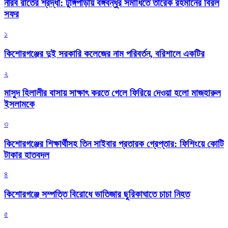
নীরব রাতের শ্রদ্ধা: টুঙ্গিপাড়ায় বঙ্গবন্ধুর সমাধিতে তারেক রহমানের বিরল
সফর
১
কিশোরগঞ্জের দুই সরকারি কলেজের নাম পরিবর্তন, বরিশালে একটির
২
মাসুদ হিলালীর বাসায় সাক্ষাৎ করতে গেলে ফিরিয়ে দেওয়া হলো মাজহারুল
ইসলামকে
৩
কিশোরগঞ্জের শিক্ষার্থীসহ তিন সাইবার প্রতারক গ্রেপ্তার: ফিশিংয়ে কোটি
টাকার হাতবদল
৪
কিশোরগঞ্জে সম্পত্তি বিরোধে ভাতিজার ছুরিকাঘাতে চাচা নিহত
৫