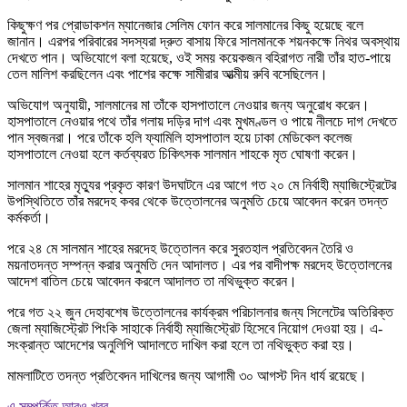
কিছুক্ষণ পর প্রোডাকশন ম্যানেজার সেলিম ফোন করে সালমানের কিছু হয়েছে বলে
জানান। এরপর পরিবারের সদস্যরা দ্রুত বাসায় ফিরে সালমানকে শয়নকক্ষে নিথর অবস্থায়
দেখতে পান। অভিযোগে বলা হয়েছে, ওই সময় কয়েকজন বহিরাগত নারী তাঁর হাত-পায়ে
তেল মালিশ করছিলেন এবং পাশের কক্ষে সামীরার আত্মীয় রুবি বসেছিলেন।
অভিযোগ অনুযায়ী, সালমানের মা তাঁকে হাসপাতালে নেওয়ার জন্য অনুরোধ করেন।
হাসপাতালে নেওয়ার পথে তাঁর গলায় দড়ির দাগ এবং মুখমণ্ডল ও পায়ে নীলচে দাগ দেখতে
পান স্বজনরা। পরে তাঁকে হলি ফ্যামিলি হাসপাতাল হয়ে ঢাকা মেডিকেল কলেজ
হাসপাতালে নেওয়া হলে কর্তব্যরত চিকিৎসক সালমান শাহকে মৃত ঘোষণা করেন।
সালমান শাহের মৃত্যুর প্রকৃত কারণ উদঘাটনে এর আগে গত ২০ মে নির্বাহী ম্যাজিস্ট্রেটের
উপস্থিতিতে তাঁর মরদেহ কবর থেকে উত্তোলনের অনুমতি চেয়ে আবেদন করেন তদন্ত
কর্মকর্তা।
পরে ২৪ মে সালমান শাহের মরদেহ উত্তোলন করে সুরতহাল প্রতিবেদন তৈরি ও
ময়নাতদন্ত সম্পন্ন করার অনুমতি দেন আদালত। এর পর বাদীপক্ষ মরদেহ উত্তোলনের
আদেশ বাতিল চেয়ে আবেদন করলে আদালত তা নথিভুক্ত করেন।
পরে গত ২২ জুন দেহাবশেষ উত্তোলনের কার্যক্রম পরিচালনার জন্য সিলেটের অতিরিক্ত
জেলা ম্যাজিস্ট্রেট পিংকি সাহাকে নির্বাহী ম্যাজিস্ট্রেট হিসেবে নিয়োগ দেওয়া হয়। এ-
সংক্রান্ত আদেশের অনুলিপি আদালতে দাখিল করা হলে তা নথিভুক্ত করা হয়।
মামলাটিতে তদন্ত প্রতিবেদন দাখিলের জন্য আগামী ৩০ আগস্ট দিন ধার্য রয়েছে।
এ সম্পর্কিত আরও খবর