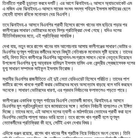
তিনটিতে প্রার্থী চূড়ান্ত করবে দলটি। এর আগে ঝিনাইদহ-২ আসনে অ্যাডভোকেট এম
এ মজিদ এবং ঝিনাইদহ-৩ আসনে সাবেক সংসদ সদস্য শহিদুল ইসলাম মাস্টারের ছেলে
মেহেদী হাসান রনিকে মনোনয়ন দেয় বিএনপি।
তবে ঝিনাইদহ-৪ আসনে বিএনপির প্রার্থী হিসেবে রাশেদ খানের নাম ছড়িয়ে পড়ার পর
কালীগঞ্জের সাধারণ ভোটারদের মধ্যে মিশ্র প্রতিক্রিয়া দেখা গেছে। যদিও দলের
নীতিনির্ধারকদের মতে, এই প্রতিক্রিয়া সাময়িক।
দেখা যায়, নতুন করে রাশেদ খানের নাম আলোচনায় আসায় কালীগঞ্জের সাধারণ ভোটার ও
বিএনপির তৃণমূল পর্যায়ের কর্মীদের মধ্যে কিছুটা নেতিবাচক মনোভাব সৃষ্টি হয়েছে। তাদের
দাবি, বিগত দিনে কালীগঞ্জে বিএনপির আন্দোলন-সংগ্রামে সামনে থেকে নেতৃত্ব দিয়েছেন
উপজেলা বিএনপির যুগ্ম আহ্বায়ক হামিদুল ইসলাম হামিদ এবং কেন্দ্রীয় স্বেচ্ছাসেবক দলের
যুগ্ম সাধারণ সম্পাদক সাইফুল ইসলাম ফিরোজ।
স্থানীয় বিএনপির রাজনীতিতে এই দুই নেতা হেভিওয়েট হিসেবে পরিচিত। তাদের পাশ
কাটিয়ে রাশেদ খানকে প্রার্থী করায় ভোটারদের মধ্যে অসন্তোষ বাড়ছে বলে দাবি করছেন
অনেকে। সাধারণ ভোটারদের ধারণা, এর প্রভাব নির্বাচনের ফলাফলেও পড়তে পারে।
কালীগঞ্জের একাধিক তৃণমূল পর্যায়ের বিএনপি নেতাকর্মী জানান, ঝিনাইদহ-৪ আসনে
বিএনপির মূল প্রতিদ্বন্দ্বিতা হবে জামায়াতের সঙ্গে। বর্তমান নির্বাচনী হালচালও সে ইঙ্গিত
দিচ্ছে। তাদের মতে, এই আসনে দলের ত্যাগী ও মাঠপর্যায়ের নেতাদের প্রার্থী করা হলে
বিএনপির ভোটের পাল্লা আরও ভারি হতো। তবে রাশেদ খান প্রার্থী হলে তৃণমূল
নেতাকর্মীদের প্রতিক্রিয়া কী হবে, সেটিই এখন দেখার বিষয়।
এদিকে গুঞ্জন রয়েছে, রাশেদ খান ধানের শীষ প্রতীক নিয়ে নির্বাচনে অংশ নেবেন। তিনি