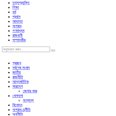
তথ্যপ্রযুক্তি
শিক্ষা
ধর্ম
প্রবাস
আদালত
অপরাধ
গণমাধ্যম
রাজধানী
সম্পাদকীয়
প্রচ্ছদ
সর্বশেষ সংবাদ
জাতীয়
রাজনীতি
আন্তর্জাতিক
সারাদেশ
জেলার খবর
খেলাধুলা
অন্যান্য
বিনোদন
অপরাধ-দুর্নীতি
অর্থনীতি