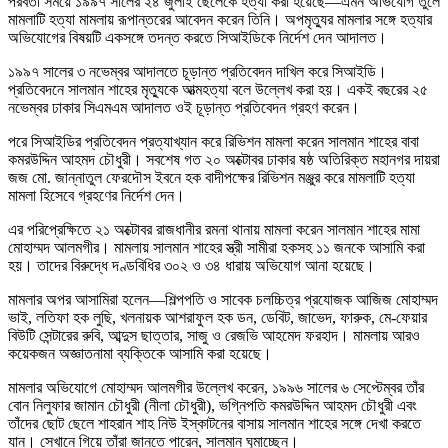
পরবর্তী সময়ে ১৯৯৭ সালের ২৪ জুলাই ছেলেকে হত্যা করা হয়েছে—এমন অভিযোগ তুলে
মামলাটি হত্যা মামলায় রূপান্তরের আবেদন করেন তিনি। অপমৃত্যুর মামলার সঙ্গে হত্যার
অভিযোগের বিষয়টি একসঙ্গে তদন্ত করতে সিআইডিকে নির্দেশ দেন আদালত।
১৯৯৭ সালের ৩ নভেম্বর আদালতে চূড়ান্ত প্রতিবেদন দাখিল করে সিআইডি।
প্রতিবেদনে সালমান শাহের মৃত্যুকে আত্মহত্যা বলে উল্লেখ করা হয়। একই বছরের ২৫
নভেম্বর ঢাকার সিএমএম আদালত ওই চূড়ান্ত প্রতিবেদন গ্রহণ করেন।
পরে সিআইডির প্রতিবেদন প্রত্যাখ্যান করে রিভিশন মামলা করেন সালমান শাহের বাবা
কমরউদ্দিন আহমদ চৌধুরী। সবশেষ গত ২০ অক্টোবর ঢাকার ষষ্ঠ অতিরিক্ত মহানগর দায়রা
জজ মো. জান্নাতুল ফেরদৌস ইবনে হক বাদীপক্ষের রিভিশন মঞ্জুর করে মামলাটি হত্যা
মামলা হিসেবে গ্রহণের নির্দেশ দেন।
এর পরিপ্রেক্ষিতে ২১ অক্টোবর রাজধানীর রমনা থানায় মামলা করেন সালমান শাহের মামা
মোহাম্মদ আলমগীর। মামলায় সালমান শাহের স্ত্রী সামীরা হকসহ ১১ জনকে আসামি করা
হয়। তাদের বিরুদ্ধে দণ্ডবিধির ৩০২ ও ৩৪ ধারায় অভিযোগ আনা হয়েছে।
মামলার অপর আসামিরা হলেন—শিল্পপতি ও সাবেক চলচ্চিত্র প্রযোজক আজিজ মোহাম্মদ
ভাই, লতিফা হক লুছি, খলনায়ক আশরাফুল হক ডন, ডেবিট, জাভেদ, ফারুক, মে-ফেয়ার
বিউটি সেন্টারের রুবি, আব্দুস ছাত্তার, সাজু ও রেজভি আহমেদ ফরহাদ। মামলায় আরও
কয়েকজন অজ্ঞাতনামা ব্যক্তিকে আসামি করা হয়েছে।
মামলার অভিযোগে মোহাম্মদ আলমগীর উল্লেখ করেন, ১৯৯৬ সালের ৬ সেপ্টেম্বর তাঁর
বোন নিলুফার জামান চৌধুরী (নীলা চৌধুরী), ভগ্নিপতি কমরউদ্দিন আহমদ চৌধুরী এবং
তাঁদের ছোট ছেলে শাহরান শাহ নিউ ইস্কাটনের বাসায় সালমান শাহের সঙ্গে দেখা করতে
যান। সেখানে গিয়ে তাঁরা জানতে পারেন, সালমান ঘুমাচ্ছেন।