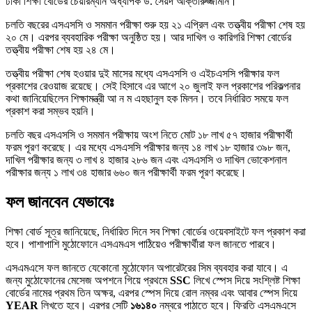
ঢাকা শিক্ষা বোর্ডের চেয়ারম্যান অধ্যাপক ড. সৈয়দ আক্তারুজ্জামান।
চলতি বছরের এসএসসি ও সমমান পরীক্ষা শুরু হয় ২১ এপ্রিল এবং তত্ত্বীয় পরীক্ষা শেষ হয়
২০ মে। এরপর ব্যবহারিক পরীক্ষা অনুষ্ঠিত হয়। আর দাখিল ও কারিগরি শিক্ষা বোর্ডের
তত্ত্বীয় পরীক্ষা শেষ হয় ২৪ মে।
তত্ত্বীয় পরীক্ষা শেষ হওয়ার দুই মাসের মধ্যে এসএসসি ও এইচএসসি পরীক্ষার ফল
প্রকাশের রেওয়াজ রয়েছে। সেই হিসাবে এর আগে ২০ জুলাই ফল প্রকাশের পরিকল্পনার
কথা জানিয়েছিলেন শিক্ষামন্ত্রী আ ন ম এহছানুল হক মিলন। তবে নির্ধারিত সময়ে ফল
প্রকাশ করা সম্ভব হয়নি।
চলতি বছর এসএসসি ও সমমান পরীক্ষায় অংশ নিতে মোট ১৮ লাখ ৫৭ হাজার পরীক্ষার্থী
ফরম পূরণ করেছে। এর মধ্যে এসএসসি পরীক্ষার জন্য ১৪ লাখ ১৮ হাজার ৩৯৮ জন,
দাখিল পরীক্ষার জন্য ৩ লাখ ৪ হাজার ২৮৬ জন এবং এসএসসি ও দাখিল ভোকেশনাল
পরীক্ষার জন্য ১ লাখ ৩৪ হাজার ৬৬০ জন পরীক্ষার্থী ফরম পূরণ করেছে।
ফল জানবেন যেভাবেঃ
শিক্ষা বোর্ড সূত্র জানিয়েছে, নির্ধারিত দিনে সব শিক্ষা বোর্ডের ওয়েবসাইটে ফল প্রকাশ করা
হবে। পাশাপাশি মুঠোফোনে এসএমএস পাঠিয়েও পরীক্ষার্থীরা ফল জানতে পারবে।
এসএমএসে ফল জানতে যেকোনো মুঠোফোন অপারেটরের সিম ব্যবহার করা যাবে। এ
জন্য মুঠোফোনের মেসেজ অপশনে গিয়ে প্রথমে
SSC
লিখে স্পেস দিয়ে সংশ্লিষ্ট শিক্ষা
বোর্ডের নামের প্রথম তিন অক্ষর, এরপর স্পেস দিয়ে রোল নম্বর এবং আবার স্পেস দিয়ে
YEAR
লিখতে হবে। এরপর সেটি
১৬১৪০
নম্বরে পাঠাতে হবে। ফিরতি এসএমএসে