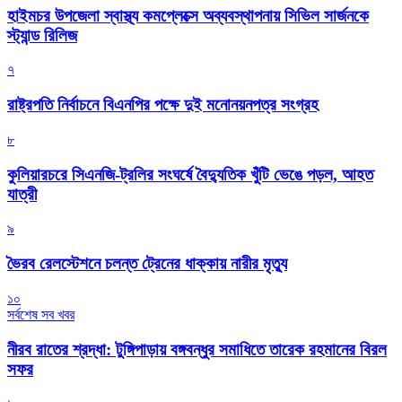
হাইমচর উপজেলা স্বাস্থ্য কমপ্লেক্সে অব্যবস্থাপনায় সিভিল সার্জনকে
স্ট্যান্ড রিলিজ
৭
রাষ্ট্রপতি নির্বাচনে বিএনপির পক্ষে দুই মনোনয়নপত্র সংগ্রহ
৮
কুলিয়ারচরে সিএনজি-ট্রলির সংঘর্ষে বৈদ্যুতিক খুঁটি ভেঙে পড়ল, আহত
যাত্রী
৯
ভৈরব রেলস্টেশনে চলন্ত ট্রেনের ধাক্কায় নারীর মৃত্যু
১০
সর্বশেষ সব খবর
নীরব রাতের শ্রদ্ধা: টুঙ্গিপাড়ায় বঙ্গবন্ধুর সমাধিতে তারেক রহমানের বিরল
সফর