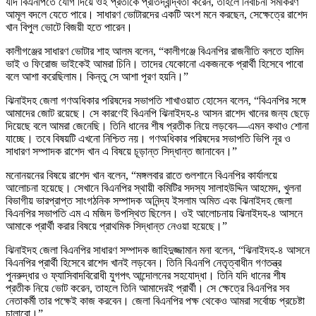
যদি বিএনপিতে যোগ দিয়ে ওই প্রতীকে প্রতিদ্বন্দ্বিতা করেন, তাহলে নির্বাচনী সমীকরণ
আমূল বদলে যেতে পারে। সাধারণ ভোটারদের একটি অংশ মনে করছেন, সেক্ষেত্রে রাশেদ
খান বিপুল ভোটে বিজয়ী হতে পারেন।
কালীগঞ্জের সাধারণ ভোটার শাহ আলম বলেন, “কালীগঞ্জে বিএনপির রাজনীতি বলতে হামিদ
ভাই ও ফিরোজ ভাইকেই আমরা চিনি। তাদের যেকোনো একজনকে প্রার্থী হিসেবে পাবো
বলে আশা করেছিলাম। কিন্তু সে আশা পূরণ হয়নি।”
ঝিনাইদহ জেলা গণঅধিকার পরিষদের সভাপতি শাখাওয়াত হোসেন বলেন, “বিএনপির সঙ্গে
আমাদের জোট রয়েছে। সে কারণেই বিএনপি ঝিনাইদহ-৪ আসন রাশেদ খানের জন্য ছেড়ে
দিয়েছে বলে আমরা জেনেছি। তিনি ধানের শীষ প্রতীক নিয়ে লড়বেন—এমন কথাও শোনা
যাচ্ছে। তবে বিষয়টি এখনো নিশ্চিত নয়। গণঅধিকার পরিষদের সভাপতি ভিপি নূর ও
সাধারণ সম্পাদক রাশেদ খান এ বিষয়ে চূড়ান্ত সিদ্ধান্ত জানাবেন।”
মনোনয়নের বিষয়ে রাশেদ খান বলেন, “মঙ্গলবার রাতে গুলশানে বিএনপির কার্যালয়ে
আলোচনা হয়েছে। সেখানে বিএনপির স্থায়ী কমিটির সদস্য সালাহউদ্দিন আহমেদ, খুলনা
বিভাগীয় ভারপ্রাপ্ত সাংগঠনিক সম্পাদক অনিন্দ্য ইসলাম অমিত এবং ঝিনাইদহ জেলা
বিএনপির সভাপতি এম এ মজিদ উপস্থিত ছিলেন। ওই আলোচনায় ঝিনাইদহ-৪ আসনে
আমাকে প্রার্থী করার বিষয়ে প্রাথমিক সিদ্ধান্ত নেওয়া হয়েছে।”
ঝিনাইদহ জেলা বিএনপির সাধারণ সম্পাদক জাহিদুজ্জামান মনা বলেন, “ঝিনাইদহ-৪ আসনে
বিএনপির প্রার্থী হিসেবে রাশেদ খানই লড়বেন। তিনি বিএনপি নেতৃত্বাধীন গণতন্ত্র
পুনরুদ্ধার ও ফ্যাসিবাদবিরোধী যুগপৎ আন্দোলনের সহযোদ্ধা। তিনি যদি ধানের শীষ
প্রতীক নিয়ে ভোট করেন, তাহলে তিনি আমাদেরই প্রার্থী। সে ক্ষেত্রে বিএনপির সব
নেতাকর্মী তার পক্ষেই কাজ করবেন। জেলা বিএনপির পক্ষ থেকেও আমরা সর্বোচ্চ প্রচেষ্টা
চালাবো।”