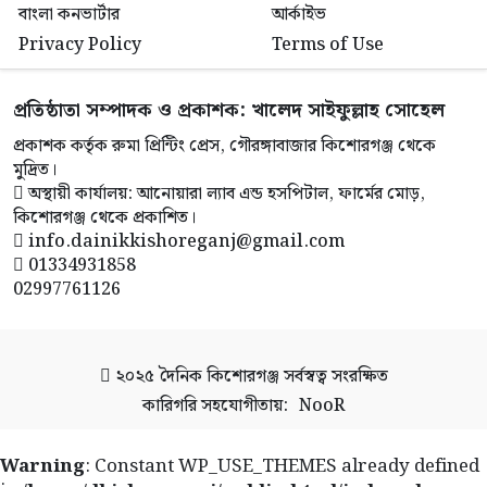
বাংলা কনভার্টার
আর্কাইভ
Privacy Policy
Terms of Use
প্রতিষ্ঠাতা সম্পাদক ও প্রকাশক: খালেদ সাইফুল্লাহ সোহেল
প্রকাশক কর্তৃক রুমা প্রিন্টিং প্রেস, গৌরঙ্গাবাজার কিশোরগঞ্জ থেকে
মুদ্রিত।
অস্থায়ী কার্যালয়: আনোয়ারা ল্যাব এন্ড হসপিটাল, ফার্মের মোড়,
কিশোরগঞ্জ থেকে প্রকাশিত।
info.dainikkishoreganj@gmail.com
01334931858
02997761126
২০২৫
দৈনিক কিশোরগঞ্জ
সর্বস্বত্ব সংরক্ষিত
কারিগরি সহযোগীতায়:
NooR
Warning
: Constant WP_USE_THEMES already defined