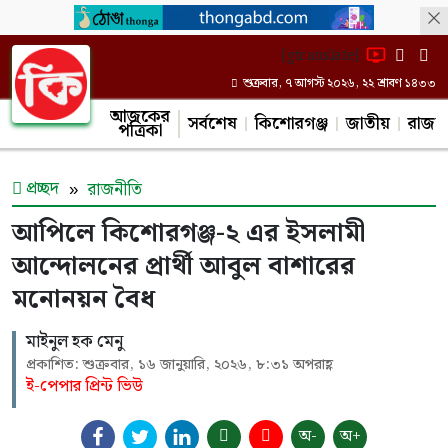
[gtranslate]
শুক্রবার, ৭ আগস্ট ২০২৬, ২২ শ্রাবণ ১৪৩৩
আজকের
সর্বশেষ
কিশোরগঞ্জ
জাতীয়
রাজন
পত্রিকা
প্রচ্ছদ
রাজনীতি
আপিলে কিশোরগঞ্জ-২ এর ইসলামী
আন্দোলনের প্রার্থী আবুল বাশারের
মনোনয়ন বৈধ
মাইনুল হক মেনু
প্রকাশিত: শুক্রবার, ১৬ জানুয়ারি, ২০২৬, ৮:৩১ অপরাহ্ণ
ই-পেপার প্রিন্ট ভিউ
অ-
অ+