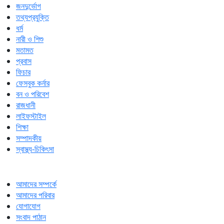
জনদুর্ভোগ
তথ্যপ্রযুক্তি
ধর্ম
নারী ও শিশু
মতামত
প্রবাস
ফিচার
ফেসবুক কর্নার
বন ও পরিবেশ
রাজধানী
লাইফস্টাইল
শিক্ষা
সম্পাদকীয়
স্বাস্থ্য-চিকিৎসা
আমাদের সম্পর্কে
আমাদের পরিবার
যোগাযোগ
সংবাদ পাঠান