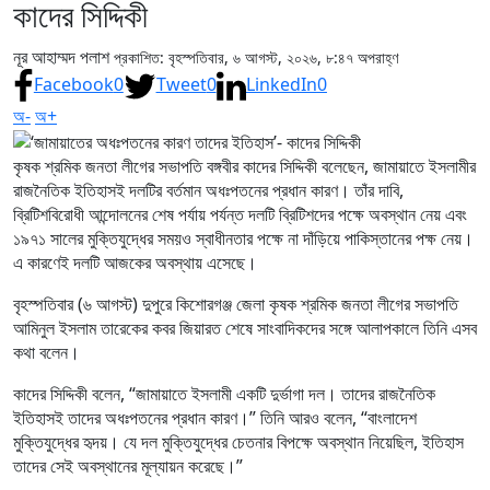
কাদের সিদ্দিকী
নূর আহাম্মদ পলাশ
প্রকাশিত: বৃহস্পতিবার, ৬ আগস্ট, ২০২৬, ৮:৪৭ অপরাহ্ণ
Facebook
0
Tweet
0
LinkedIn
0
অ-
অ+
কৃষক শ্রমিক জনতা লীগের সভাপতি বঙ্গবীর কাদের সিদ্দিকী বলেছেন, জামায়াতে ইসলামীর
রাজনৈতিক ইতিহাসই দলটির বর্তমান অধঃপতনের প্রধান কারণ। তাঁর দাবি,
ব্রিটিশবিরোধী আন্দোলনের শেষ পর্যায় পর্যন্ত দলটি ব্রিটিশদের পক্ষে অবস্থান নেয় এবং
১৯৭১ সালের মুক্তিযুদ্ধের সময়ও স্বাধীনতার পক্ষে না দাঁড়িয়ে পাকিস্তানের পক্ষ নেয়।
এ কারণেই দলটি আজকের অবস্থায় এসেছে।
বৃহস্পতিবার (৬ আগস্ট) দুপুরে কিশোরগঞ্জ জেলা কৃষক শ্রমিক জনতা লীগের সভাপতি
আমিনুল ইসলাম তারেকের কবর জিয়ারত শেষে সাংবাদিকদের সঙ্গে আলাপকালে তিনি এসব
কথা বলেন।
কাদের সিদ্দিকী বলেন, “জামায়াতে ইসলামী একটি দুর্ভাগা দল। তাদের রাজনৈতিক
ইতিহাসই তাদের অধঃপতনের প্রধান কারণ।” তিনি আরও বলেন, “বাংলাদেশ
মুক্তিযুদ্ধের হৃদয়। যে দল মুক্তিযুদ্ধের চেতনার বিপক্ষে অবস্থান নিয়েছিল, ইতিহাস
তাদের সেই অবস্থানের মূল্যায়ন করেছে।”