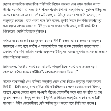
দেশের সাম্প্রতিক রাজনৈতিক পরিস্থিতি নিয়েও বক্তব্য দেন কৃষক শ্রমিক জনতা
লীগের সভাপতি। এ সময় তিনি সাবেক প্রধান উপদেষ্টা অধ্যাপক ড. মুহাম্মদ ইউনূসের
কঠোর সমালোচনা করেন। তাঁর অভিযোগ, ড. ইউনূস দেশের যে ক্ষতি করেছেন, তা
অত্যন্ত গুরুতর। তবে একই সঙ্গে তিনি বলেন, জুলাই দিবসে বিএনপির ভারপ্রাপ্ত
চেয়ারম্যান তারেক রহমান ড. ইউনূসকে যে সম্মান দেখিয়েছেন, সেটি রাজনৈতিক
শিষ্টাচারের একটি ইতিবাচক দৃষ্টান্ত।
বর্তমান সরকারের কার্যক্রম প্রসঙ্গে কাদের সিদ্দিকী বলেন, তারেক রহমানের নেতৃত্বে
সরকারকে একই সঙ্গে জাতীয় ও আন্তর্জাতিক নানা সংকট মোকাবিলা করতে হচ্ছে।
এরপরও তাঁর দাবি, বর্তমান সরকার অধ্যাপক ইউনূসের সময়ের তুলনায় অনেক ভালোভাবে
রাষ্ট্র পরিচালনা করছে।
তিনি বলেন, “জাতীয় সংকট তো আছেই, আন্তর্জাতিক সংকট তার চেয়েও বড়।
তারপরও বর্তমান সরকার পরিস্থিতি ভালোভাবে সামাল দিচ্ছে।”
সাবেক প্রধানমন্ত্রী শেখ হাসিনার সম্ভাব্য দেশে ফেরা নিয়েও মন্তব্য করেন কাদের
সিদ্দিকী। তিনি বলেন, শেখ হাসিনা যদি পরিকল্পিতভাবে দেশে ফেরার ঘোষণা দিতেন,
তাহলে দেশের ভেতরে থাকা আওয়ামী লীগের নেতাকর্মীরা নতুন করে সংগঠিত হওয়ার
সুযোগ পেতেন। কিন্তু বর্তমান পরিস্থিতিতে বিভিন্ন কর্মসূচির ঘোষণার ফলে উল্টো
সাধারণ ও নিরীহ নেতাকর্মীরাই বেশি ক্ষতির মুখে পড়ছেন বলে তিনি মনে করেন।