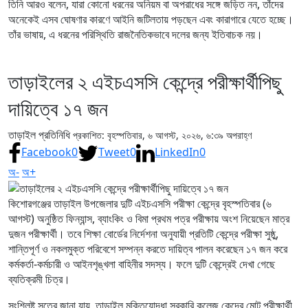
তিনি আরও বলেন, যারা কোনো ধরনের অনিয়ম বা অপরাধের সঙ্গে জড়িত নন, তাঁদের
অনেকেই এসব ঘোষণার কারণে আইনি জটিলতায় পড়ছেন এবং কারাগারে যেতে হচ্ছে।
তাঁর ভাষায়, এ ধরনের পরিস্থিতি রাজনৈতিকভাবে দলের জন্য ইতিবাচক নয়।
তাড়াইলের ২ এইচএসসি কেন্দ্রে পরীক্ষার্থীপিছু
দায়িত্বে ১৭ জন
তাড়াইল প্রতিনিধি
প্রকাশিত: বৃহস্পতিবার, ৬ আগস্ট, ২০২৬, ৬:৩৯ অপরাহ্ণ
Facebook
0
Tweet
0
LinkedIn
0
অ-
অ+
কিশোরগঞ্জের তাড়াইল উপজেলার দুটি এইচএসসি পরীক্ষা কেন্দ্রে বৃহস্পতিবার (৬
আগস্ট) অনুষ্ঠিত ফিন্যান্স, ব্যাংকিং ও বিমা প্রথম পত্র পরীক্ষায় অংশ নিয়েছেন মাত্র
দুজন পরীক্ষার্থী। তবে শিক্ষা বোর্ডের নির্দেশনা অনুযায়ী প্রতিটি কেন্দ্রে পরীক্ষা সুষ্ঠু,
শান্তিপূর্ণ ও নকলমুক্ত পরিবেশে সম্পন্ন করতে দায়িত্ব পালন করেছেন ১৭ জন করে
কর্মকর্তা-কর্মচারী ও আইনশৃঙ্খলা বাহিনীর সদস্য। ফলে দুটি কেন্দ্রেই দেখা গেছে
ব্যতিক্রমী চিত্র।
সংশ্লিষ্ট সূত্রে জানা যায়, তাড়াইল মুক্তিযোদ্ধা সরকারি কলেজ কেন্দ্রে মোট পরীক্ষার্থী