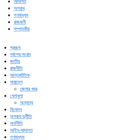
আদালত
অপরাধ
গণমাধ্যম
রাজধানী
সম্পাদকীয়
প্রচ্ছদ
সর্বশেষ সংবাদ
জাতীয়
রাজনীতি
আন্তর্জাতিক
সারাদেশ
জেলার খবর
খেলাধুলা
অন্যান্য
বিনোদন
অপরাধ-দুর্নীতি
অর্থনীতি
আইন-আদালত
গণমাধ্যম