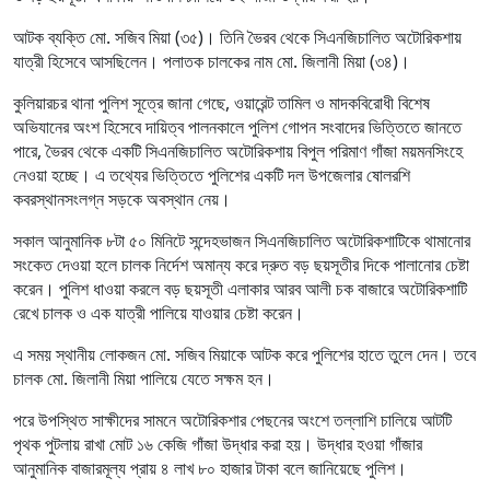
আটক ব্যক্তি মো. সজিব মিয়া (৩৫)। তিনি ভৈরব থেকে সিএনজিচালিত অটোরিকশায়
যাত্রী হিসেবে আসছিলেন। পলাতক চালকের নাম মো. জিলানী মিয়া (৩৪)।
কুলিয়ারচর থানা পুলিশ সূত্রে জানা গেছে, ওয়ারেন্ট তামিল ও মাদকবিরোধী বিশেষ
অভিযানের অংশ হিসেবে দায়িত্ব পালনকালে পুলিশ গোপন সংবাদের ভিত্তিতে জানতে
পারে, ভৈরব থেকে একটি সিএনজিচালিত অটোরিকশায় বিপুল পরিমাণ গাঁজা ময়মনসিংহে
নেওয়া হচ্ছে। এ তথ্যের ভিত্তিতে পুলিশের একটি দল উপজেলার ষোলরশি
কবরস্থানসংলগ্ন সড়কে অবস্থান নেয়।
সকাল আনুমানিক ৮টা ৫০ মিনিটে সন্দেহভাজন সিএনজিচালিত অটোরিকশাটিকে থামানোর
সংকেত দেওয়া হলে চালক নির্দেশ অমান্য করে দ্রুত বড় ছয়সূতীর দিকে পালানোর চেষ্টা
করেন। পুলিশ ধাওয়া করলে বড় ছয়সূতী এলাকার আরব আলী চক বাজারে অটোরিকশাটি
রেখে চালক ও এক যাত্রী পালিয়ে যাওয়ার চেষ্টা করেন।
এ সময় স্থানীয় লোকজন মো. সজিব মিয়াকে আটক করে পুলিশের হাতে তুলে দেন। তবে
চালক মো. জিলানী মিয়া পালিয়ে যেতে সক্ষম হন।
পরে উপস্থিত সাক্ষীদের সামনে অটোরিকশার পেছনের অংশে তল্লাশি চালিয়ে আটটি
পৃথক পুটলায় রাখা মোট ১৬ কেজি গাঁজা উদ্ধার করা হয়। উদ্ধার হওয়া গাঁজার
আনুমানিক বাজারমূল্য প্রায় ৪ লাখ ৮০ হাজার টাকা বলে জানিয়েছে পুলিশ।