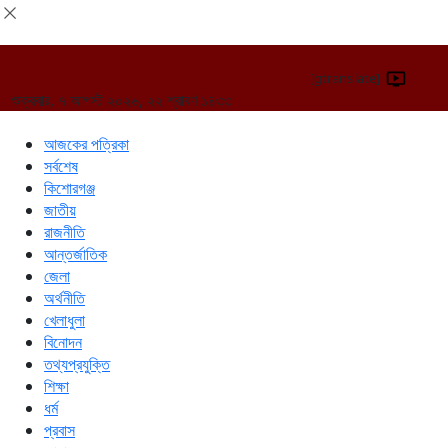
[gtranslate]
শুক্রবার, ৭ আগস্ট ২০২৬, ২২ শ্রাবণ ১৪৩৩
আজকের পত্রিকা
সর্বশেষ
কিশোরগঞ্জ
জাতীয়
রাজনীতি
আন্তর্জাতিক
জেলা
অর্থনীতি
খেলাধুলা
বিনোদন
তথ্যপ্রযুক্তি
শিক্ষা
ধর্ম
প্রবাস