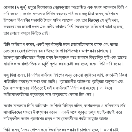
রোববার (৭ জুন) দুপুরে কিশোরগঞ্জ প্রেসক্লাবে আয়োজিত এক সংবাদ সম্মেলনে তিনি এ
দাবি করেন। সংবাদ সম্মেলনে লিখিত বক্তব্য পাঠ করে সজু মিয়া বলেন, অষ্টগ্রাম
উপজেলা বিএনপির সভাপতি সৈয়দ সাঈদ আহমেদ এবং তার বিরুদ্ধে যে ভূমি দখল,
কবরস্থানের জায়গা দখল এবং দলীয় কার্যালয় নির্মাণসংক্রান্ত অভিযোগ আনা হয়েছে,
তার কোনো বাস্তব ভিত্তি নেই।
তিনি অভিযোগ করেন, একটি স্বার্থান্বেষী মহল রাজনৈতিকভাবে তাকে এবং দলের
নেতাদের হেয়প্রতিপন্ন করার উদ্দেশ্যে পরিকল্পিতভাবে অপপ্রচার চালাচ্ছে।
উদ্দেশ্যপ্রণোদিতভাবে মিথ্যা তথ্য উপস্থাপন করে জনমনে বিভ্রান্তি সৃষ্টি এবং তাদের
সামাজিক ও রাজনৈতিক ভাবমূর্তি ক্ষুণ্ন করার চেষ্টা করা হচ্ছে বলেও তিনি দাবি করেন।
সজু মিয়া বলেন, বিএনপির কার্যালয় নির্মাণের জন্য কোনো ব্যক্তির জমি, বসতভিটা কিংবা
পারিবারিক কবরস্থান দখল করা হয়নি। প্রয়োজনীয় আইনগত প্রক্রিয়া অনুসরণ এবং
বৈধ কাগজপত্রের ভিত্তিতেই দলীয় কার্যালয়টি নির্মাণ করা হয়েছে। এ বিষয়ে
অভিযোগকারীদের বক্তব্যের সঙ্গে বাস্তবতার কোনো মিল নেই।
সংবাদ সম্মেলনে তিনি অভিযোগ-সংশ্লিষ্ট বিভিন্ন দলিল, কাগজপত্র ও মালিকানার নথি
সাংবাদিকদের সামনে উপস্থাপন করেন। একই সঙ্গে প্রকৃত তথ্য যাচাই-বাছাই করে
দায়িত্বশীল সংবাদ প্রকাশের জন্য গণমাধ্যমকর্মীদের প্রতি আহ্বান জানান।
তিনি বলেন, ‘সত্য গোপন করে বিভ্রান্তিকর প্রচারণা চালানো হচ্ছে। আমরা চাই,