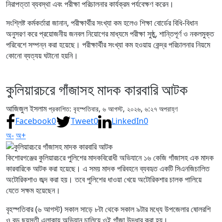
নিরাপত্তা ব্যবস্থা এবং পরীক্ষা পরিচালনার কার্যক্রম পর্যবেক্ষণ করেন।
সংশ্লিষ্ট কর্মকর্তারা জানান, পরীক্ষার্থীর সংখ্যা কম হলেও শিক্ষা বোর্ডের বিধি-বিধান
অনুসরণ করে প্রয়োজনীয় জনবল নিয়োগের মাধ্যমে পরীক্ষা সুষ্ঠু, শান্তিপূর্ণ ও নকলমুক্ত
পরিবেশে সম্পন্ন করা হয়েছে। পরীক্ষার্থীর সংখ্যা কম হওয়ায় কেন্দ্র পরিচালনার নিয়মে
কোনো ব্যত্যয় ঘটানো হয়নি।
কুলিয়ারচরে গাঁজাসহ মাদক কারবারি আটক
আজিজুল ইসলাম
প্রকাশিত: বৃহস্পতিবার, ৬ আগস্ট, ২০২৬, ৬:২৭ অপরাহ্ণ
Facebook
0
Tweet
0
LinkedIn
0
অ-
অ+
কিশোরগঞ্জের কুলিয়ারচরে পুলিশের মাদকবিরোধী অভিযানে ১৬ কেজি গাঁজাসহ এক মাদক
কারবারিকে আটক করা হয়েছে। এ সময় মাদক পরিবহনে ব্যবহৃত একটি সিএনজিচালিত
অটোরিকশাও জব্দ করা হয়। তবে পুলিশের ধাওয়া খেয়ে অটোরিকশার চালক পালিয়ে
যেতে সক্ষম হয়েছেন।
বৃহস্পতিবার (৬ আগস্ট) সকাল সাড়ে ৮টা থেকে সকাল ৯টার মধ্যে উপজেলার ষোলরশি
ও বড় ছয়সূতী এলাকায় অভিযান চালিয়ে ওই গাঁজা উদ্ধার করা হয়।