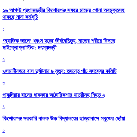
১৬ আগস্ট প্রধানমন্ত্রীর কিশোরগঞ্জ সফরে মাছের পোনা অবমুক্তসহ
থাকছে নানা কর্মসূচি
১
‘ম্যাজিক জালে’ ধ্বংস হচ্ছে জীববৈচিত্র্য, মাছের শরীরে মিলছে
মাইক্রোপ্লাস্টিক: মৎস্যমন্ত্রী
২
ওসমানীনগরে বাস দুর্ঘটনায় ৯ মৃত্যু: তদন্তে পাঁচ সদস্যের কমিটি
৩
পাকুন্দিয়ায় বাসের ধাক্কায় অটোরিকশার যাত্রীসহ নিহত ২
৪
কিশোরগঞ্জ সরকারি বালক উচ্চ বিদ্যালয়ের ছাত্রাবাসে সবুজের ছোঁয়া
৫