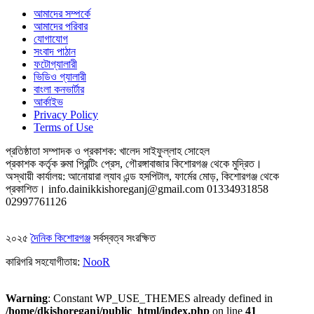
আমাদের সম্পর্কে
আমাদের পরিবার
যোগাযোগ
সংবাদ পাঠান
ফটোগ্যালারী
ভিডিও গ্যালারী
বাংলা কনভার্টার
আর্কাইভ
Privacy Policy
Terms of Use
প্রতিষ্ঠাতা সম্পাদক ও প্রকাশক: খালেদ সাইফুল্লাহ সোহেল
প্রকাশক কর্তৃক রুমা প্রিন্টিং প্রেস, গৌরঙ্গাবাজার কিশোরগঞ্জ থেকে মুদ্রিত।
অস্থায়ী কার্যালয়: আনোয়ারা ল্যাব এন্ড হসপিটাল, ফার্মের মোড়, কিশোরগঞ্জ থেকে
প্রকাশিত।
info.dainikkishoreganj@gmail.com
01334931858
02997761126
২০২৫
দৈনিক কিশোরগঞ্জ
সর্বস্বত্ব সংরক্ষিত
কারিগরি সহযোগীতায়:
NooR
Warning
: Constant WP_USE_THEMES already defined in
/home/dkishoreganj/public_html/index.php
on line
41