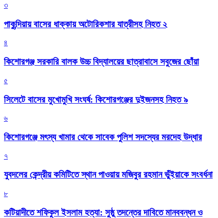
৩
পাকুন্দিয়ায় বাসের ধাক্কায় অটোরিকশার যাত্রীসহ নিহত ২
৪
কিশোরগঞ্জ সরকারি বালক উচ্চ বিদ্যালয়ের ছাত্রাবাসে সবুজের ছোঁয়া
৫
সিলেটে বাসের মুখোমুখি সংঘর্ষ: কিশোরগঞ্জের দুইজনসহ নিহত ৯
৬
কিশোরগঞ্জে মৎস্য খামার থেকে সাবেক পুলিশ সদস্যের মরদেহ উদ্ধার
৭
যুবদলের কেন্দ্রীয় কমিটিতে স্থান পাওয়ায় মজিবুর রহমান ভুঁইয়াকে সংবর্ধনা
৮
কটিয়াদীতে শফিকুল ইসলাম হত্যা: সুষ্ঠু তদন্তের দাবিতে মানববন্ধন ও