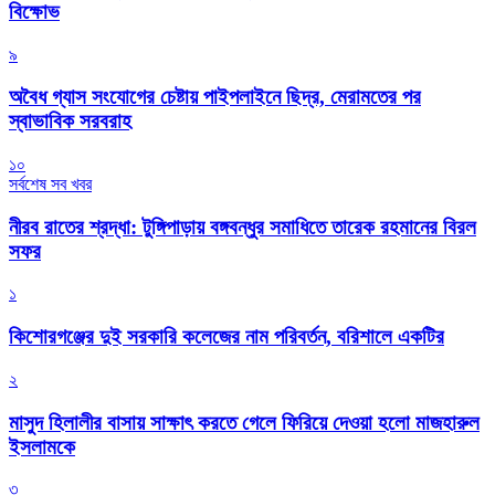
বিক্ষোভ
৯
অবৈধ গ্যাস সংযোগের চেষ্টায় পাইপলাইনে ছিদ্র, মেরামতের পর
স্বাভাবিক সরবরাহ
১০
সর্বশেষ সব খবর
নীরব রাতের শ্রদ্ধা: টুঙ্গিপাড়ায় বঙ্গবন্ধুর সমাধিতে তারেক রহমানের বিরল
সফর
১
কিশোরগঞ্জের দুই সরকারি কলেজের নাম পরিবর্তন, বরিশালে একটির
২
মাসুদ হিলালীর বাসায় সাক্ষাৎ করতে গেলে ফিরিয়ে দেওয়া হলো মাজহারুল
ইসলামকে
৩