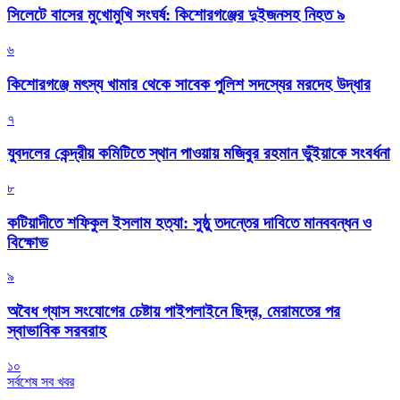
সিলেটে বাসের মুখোমুখি সংঘর্ষ: কিশোরগঞ্জের দুইজনসহ নিহত ৯
৬
কিশোরগঞ্জে মৎস্য খামার থেকে সাবেক পুলিশ সদস্যের মরদেহ উদ্ধার
৭
যুবদলের কেন্দ্রীয় কমিটিতে স্থান পাওয়ায় মজিবুর রহমান ভুঁইয়াকে সংবর্ধনা
৮
কটিয়াদীতে শফিকুল ইসলাম হত্যা: সুষ্ঠু তদন্তের দাবিতে মানববন্ধন ও
বিক্ষোভ
৯
অবৈধ গ্যাস সংযোগের চেষ্টায় পাইপলাইনে ছিদ্র, মেরামতের পর
স্বাভাবিক সরবরাহ
১০
সর্বশেষ সব খবর