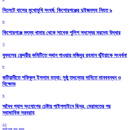
সিলেটে বাসের মুখোমুখি সংঘর্ষ: কিশোরগঞ্জের দুইজনসহ নিহত ৯
৬
কিশোরগঞ্জে মৎস্য খামার থেকে সাবেক পুলিশ সদস্যের মরদেহ উদ্ধার
৭
যুবদলের কেন্দ্রীয় কমিটিতে স্থান পাওয়ায় মজিবুর রহমান ভুঁইয়াকে সংবর্ধনা
৮
কটিয়াদীতে শফিকুল ইসলাম হত্যা: সুষ্ঠু তদন্তের দাবিতে মানববন্ধন ও
বিক্ষোভ
৯
অবৈধ গ্যাস সংযোগের চেষ্টায় পাইপলাইনে ছিদ্র, মেরামতের পর
স্বাভাবিক সরবরাহ
১০
সর্বশেষ সব খবর