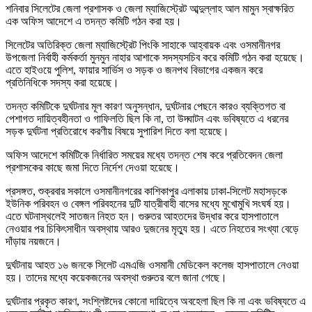
শনিবার সিলেটের জেলা প্রশাসক ও জেলা ম্যাজিস্ট্রেট আব্দুল্লাহ আল মামুন স্বাক্ষরিত
এক অফিস আদেশে এ তদন্ত কমিটি গঠন করা হয়।
সিলেটের অতিরিক্ত জেলা ম্যাজিস্ট্রেট পিংকি সাহাকে আহ্বায়ক এবং ওসমানীনগর
উপজেলা নির্বাহী কর্মকর্তা মুনমুন নাহার আশাকে সদস্যসচিব করে কমিটি গঠন করা হয়েছে।
এতে হাইওয়ে পুলিশ, ফায়ার সার্ভিস ও সড়ক ও জনপথ বিভাগের একজন করে
প্রতিনিধিকে সদস্য করা হয়েছে।
তদন্ত কমিটিকে দুর্ঘটনার মূল কারণ অনুসন্ধান, দুর্ঘটনার পেছনে কারও ব্যক্তিগত বা
পেশাগত দায়িত্বহীনতা ও গাফিলতি ছিল কি না, তা উদ্ঘাটন এবং ভবিষ্যতে এ ধরনের
সড়ক দুর্ঘটনা প্রতিরোধে করণীয় বিষয়ে সুপারিশ দিতে বলা হয়েছে।
অফিস আদেশে কমিটিকে নির্ধারিত সময়ের মধ্যে তদন্ত শেষ করে প্রতিবেদন জেলা
প্রশাসকের কাছে জমা দিতে নির্দেশ দেওয়া হয়েছে।
প্রসঙ্গত, শুক্রবার সকালে ওসমানীনগরের কাশিকাপুর এলাকায় ঢাকা-সিলেট মহাসড়কে
ইউনিক পরিবহন ও বেঙ্গল পরিবহনের দুটি যাত্রীবাহী বাসের মধ্যে মুখোমুখি সংঘর্ষ হয়।
এতে ঘটনাস্থলেই সাতজন নিহত হন। গুরুতর আহতদের উদ্ধার করে হাসপাতালে
নেওয়ার পর চিকিৎসাধীন অবস্থায় আরও দুজনের মৃত্যু হয়। এতে নিহতের সংখ্যা বেড়ে
দাঁড়ায় নয়জনে।
দুর্ঘটনায় আহত ১৬ জনকে সিলেট এমএজি ওসমানী মেডিকেল কলেজ হাসপাতালে নেওয়া
হয়। তাদের মধ্যে কয়েকজনের অবস্থা গুরুতর বলে জানা গেছে।
দুর্ঘটনার প্রকৃত কারণ, সংশ্লিষ্টদের কোনো দায়িত্বে অবহেলা ছিল কি না এবং ভবিষ্যতে এ