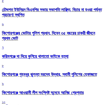
৫
চৌদ্দশত ইউনিয়ন বিএনপির সভায় সভাপতি লাঞ্ছিত, বিচার না হওয়া পর্যন্ত
প্রচারণা স্থগিত
৬
কিশোরগঞ্জের ভোটার পুলিশ প্রধান, দিবেন ৩৫ বছরের চাকরী জীবনে
প্রথম ভোট
৭
করিমগঞ্জে দা দিয়ে কুপিয়ে খালাতো ভাইকে হত্যা
৮
কিশোরগঞ্জে গৃহবধূর ঝুলন্ত মরদেহ উদ্ধার, স্বামী পুলিশের হেফাজতে
৯
কিশোরগঞ্জে আওয়ামী লীগ সংশ্লিষ্ট সন্দেহে আনিছ গ্রেপ্তার
১০