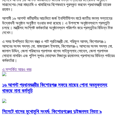
সারাদেশের সেরা মাছচাষি ও খামারিদের বিশেষভাবে পুরস্কৃত করবেন প্রধানমন্ত্রী তারেক
রহমান।
আগামী ১৬ আগস্ট কটিয়াদীর আচমিতা জর্জ ইনস্টিটিউশন মাঠে জাতীয় মৎস্য সপ্তাহের
উদ্বোধনী অনুষ্ঠান অনুষ্ঠিত হওয়ার কথা রয়েছে। এ উপলক্ষে অনুষ্ঠানস্থলে প্রস্তুতি
চলছে। মন্ত্রীসহ সংশ্লিষ্ট কর্মকর্তারা অনুষ্ঠানস্থল পরিদর্শন করে প্রস্তুতির বিভিন্ন দিক
দেখেন।
এ সময় উপস্থিত ছিলেন বস্ত্র ও পাট প্রতিমন্ত্রী মো. শরিফুল আলম, কিশোরগঞ্জ-১
আসনের সংসদ সদস্য মো. মাজহারুল ইসলাম, কিশোরগঞ্জ-২ আসনের সংসদ সদস্য মো.
জালাল উদ্দিন, জেলা পরিষদের প্রশাসক খালেদ সাইফুল্লাহ সোহেল, জেলা প্রশাসক
সোহানা নাসরিন এবং পুলিশ সুপার মোহাম্মদ মিজানুর রহমানসহ প্রশাসনের বিভিন্ন পর্যায়ের
কর্মকর্তারা।
এ সম্পর্কিত আরও খবর
১৬ আগস্ট প্রধানমন্ত্রীর কিশোরগঞ্জ সফরে মাছের পোনা অবমুক্তসহ
থাকছে নানা কর্মসূচি
সিলেটে বাসের মুখোমুখি সংঘর্ষ: কিশোরগঞ্জের দুইজনসহ নিহত ৯