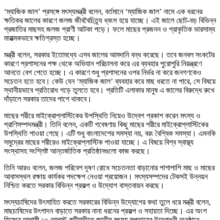
‘ম্যাজিক জাল’ প্রসঙ্গে মৎস্যমন্ত্রী বলেন, বর্তমানে ‘ম্যাজিক জাল’ নামে এক ধরনের
ক্ষতিকর জালের কারণে জলজ জীববৈচিত্র্য ধ্বংস হয়ে যাচ্ছে। এই জালে ছোট-বড় বিভিন্ন
প্রজাতির মাছসহ জলজ প্রাণী আটকা পড়ে। ফলে মাছের প্রজনন ও প্রাকৃতিক ভারসাম্য
মারাত্মকভাবে ক্ষতিগ্রস্ত হচ্ছে।
মন্ত্রী বলেন, সরকার ইতোমধ্যে এসব জালের আমদানি বন্ধ করেছে। তবে জনবল সংকটের
কারণে প্রশাসনের পক্ষ থেকে অভিযান পরিচালনা করে এর ব্যবহার পুরোপুরি নিয়ন্ত্রণে
আনতে বেগ পেতে হচ্ছে। এ কারণে শুধু প্রশাসনের ওপর নির্ভর না করে জনগণকেও
সচেতন হতে হবে। কেউ যেন ‘ম্যাজিক জাল’ ব্যবহার করে মাছ ধরতে না পারে, সে বিষয়ে
স্থানীয়ভাবে প্রতিরোধ গড়ে তুলতে হবে। প্রতিটি এলাকার মানুষ এ জালের বিরুদ্ধে রুখে
দাঁড়ালে সরকার তাদের পাশে থাকবে।
মাছের শরীরে মাইক্রোপ্লাস্টিকের উপস্থিতি নিয়েও উদ্বেগ প্রকাশ করেন মৎস্য ও
প্রাণিসম্পদমন্ত্রী। তিনি বলেন, একটি গবেষণায় কিছু মাছের শরীরে মাইক্রোপ্লাস্টিকের
উপস্থিতি পাওয়া গেছে। এটি শুধু বাংলাদেশের সমস্যা নয়, বরং বৈশ্বিক সমস্যা। এমনকি
সমুদ্রের মাছের শরীরেও মাইক্রোপ্লাস্টিক পাওয়া যাচ্ছে। এ বিষয়ে বিশ্ব স্বাস্থ্য
সংস্থাসহ সংশ্লিষ্ট আন্তর্জাতিক প্রতিষ্ঠানগুলো কাজ করছে।
তিনি আরও বলেন, জলজ পরিবেশ দূষণ রোধে সচেতনতা বাড়ানোর পাশাপাশি মাছ ও মাছের
আবাসস্থল রক্ষায় কার্যকর পদক্ষেপ নেওয়া প্রয়োজন। মৎস্যসম্পদের টেকসই উন্নয়ন
নিশ্চিত করতে সরকার বিভিন্ন প্রকল্প ও উদ্যোগ বাস্তবায়ন করছে।
মৎস্যচাষিদের উৎসাহিত করতে সরকারের বিভিন্ন উদ্যোগের কথা তুলে ধরে মন্ত্রী বলেন,
মাছচাষিদের উৎপাদন বাড়াতে সরকার নানা ধরনের প্রকল্প ও সহায়তা দিচ্ছে। এর অংশ
হিসেবে আগামী ১৬ আগস্ট কটিয়াদীতে জাতীয় মৎস্য সপ্তাহের উদ্বোধনী অনুষ্ঠানে