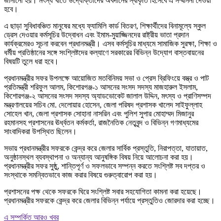
জানানো হয়। মৎস্য খাতে উদ্যোক্তাদের অবদানের স্বীকৃতি হিসেবে এ সম্মাননা দেওয়া
হবে।
এ ছাড়া সুবিধাবঞ্চিত মানুষের মধ্যে ফ্যামিলি কার্ড বিতরণ, শিক্ষার্থীদের বিনামূল্যে স্কুল
ড্রেস দেওয়ার কর্মসূচির উদ্বোধন এবং ইমাম-মুয়াজ্জিনদের রাষ্ট্রীয় ভাতা প্রদান
কার্যক্রমেরও সূচনা করবেন প্রধানমন্ত্রী। এসব কর্মসূচির মাধ্যমে সামাজিক সুরক্ষা, শিক্ষা ও
ধর্মীয় প্রতিষ্ঠানের সঙ্গে সংশ্লিষ্টদের কল্যাণে সরকারের বিভিন্ন উদ্যোগ বাস্তবায়নের
বিষয়টি তুলে ধরা হবে।
প্রধানমন্ত্রীর সফর উপলক্ষে আয়োজিত মতবিনিময় সভা ও প্রেস ব্রিফিংয়ে বস্ত্র ও পাট
প্রতিমন্ত্রী শরিফুল আলম, কিশোরগঞ্জ-১ আসনের সংসদ সদস্য মাজহারুল ইসলাম,
কিশোরগঞ্জ-২ আসনের সংসদ সদস্য অ্যাডভোকেট জালাল উদ্দিন, মৎস্য ও প্রাণিসম্পদ
মন্ত্রণালয়ের সচিব মো. দেলোয়ার হোসেন, জেলা পরিষদ প্রশাসক খালেদ সাইফুল্লাহ
সোহেল খান, জেলা প্রশাসক সোহানা নাসরিন এবং পুলিশ সুপার মোহাম্মদ মিজানুর
রহমানসহ প্রশাসনের ঊর্ধ্বতন কর্মকর্তা, রাজনৈতিক নেতৃবৃন্দ ও বিভিন্ন গণমাধ্যমের
সাংবাদিকরা উপস্থিত ছিলেন।
সভায় প্রধানমন্ত্রীর সফরকে কেন্দ্র করে জেলার সার্বিক প্রস্তুতি, নিরাপত্তা, যাতায়াত,
অনুষ্ঠানস্থল ব্যবস্থাপনা ও অন্যান্য আনুষঙ্গিক বিষয় নিয়ে আলোচনা করা হয়।
প্রধানমন্ত্রীর সফর সুষ্ঠু, শান্তিপূর্ণ ও সফলভাবে সম্পন্ন করতে সংশ্লিষ্ট সব দপ্তর ও
সংস্থাকে সমন্বিতভাবে কাজ করার বিষয়ে গুরুত্বারোপ করা হয়।
প্রশাসনের পক্ষ থেকে সফরকে ঘিরে সংশ্লিষ্ট সবার সহযোগিতা কামনা করা হয়েছে।
প্রধানমন্ত্রীর সফরকে কেন্দ্র করে জেলার বিভিন্ন পর্যায়ে প্রস্তুতিও জোরদার করা হচ্ছে।
এ সম্পর্কিত আরও খবর