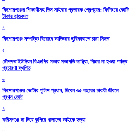
কিশোরগঞ্জের শিক্ষার্থীসহ তিন সাইবার প্রতারক গ্রেপ্তার: ফিশিংয়ে কোটি
টাকার হাতবদল
৪
কিশোরগঞ্জে সম্পত্তি বিরোধে ভাতিজার ছুরিকাঘাতে চাচা নিহত
৫
চৌদ্দশত ইউনিয়ন বিএনপির সভায় সভাপতি লাঞ্ছিত, বিচার না হওয়া পর্যন্ত
প্রচারণা স্থগিত
৬
কিশোরগঞ্জের ভোটার পুলিশ প্রধান, দিবেন ৩৫ বছরের চাকরী জীবনে
প্রথম ভোট
৭
করিমগঞ্জে দা দিয়ে কুপিয়ে খালাতো ভাইকে হত্যা
৮