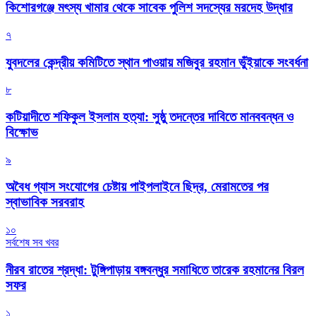
কিশোরগঞ্জে মৎস্য খামার থেকে সাবেক পুলিশ সদস্যের মরদেহ উদ্ধার
৭
যুবদলের কেন্দ্রীয় কমিটিতে স্থান পাওয়ায় মজিবুর রহমান ভুঁইয়াকে সংবর্ধনা
৮
কটিয়াদীতে শফিকুল ইসলাম হত্যা: সুষ্ঠু তদন্তের দাবিতে মানববন্ধন ও
বিক্ষোভ
৯
অবৈধ গ্যাস সংযোগের চেষ্টায় পাইপলাইনে ছিদ্র, মেরামতের পর
স্বাভাবিক সরবরাহ
১০
সর্বশেষ সব খবর
নীরব রাতের শ্রদ্ধা: টুঙ্গিপাড়ায় বঙ্গবন্ধুর সমাধিতে তারেক রহমানের বিরল
সফর
১