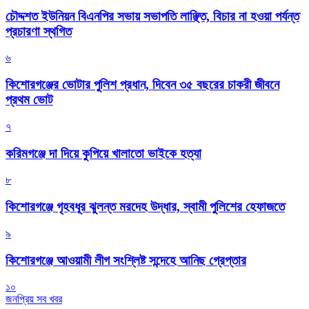
চৌদ্দশত ইউনিয়ন বিএনপির সভায় সভাপতি লাঞ্ছিত, বিচার না হওয়া পর্যন্ত
প্রচারণা স্থগিত
৬
কিশোরগঞ্জের ভোটার পুলিশ প্রধান, দিবেন ৩৫ বছরের চাকরী জীবনে
প্রথম ভোট
৭
করিমগঞ্জে দা দিয়ে কুপিয়ে খালাতো ভাইকে হত্যা
৮
কিশোরগঞ্জে গৃহবধূর ঝুলন্ত মরদেহ উদ্ধার, স্বামী পুলিশের হেফাজতে
৯
কিশোরগঞ্জে আওয়ামী লীগ সংশ্লিষ্ট সন্দেহে আনিছ গ্রেপ্তার
১০
জনপ্রিয় সব খবর