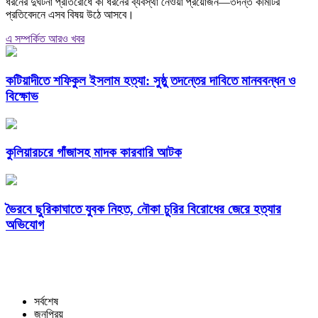
ধরনের দুর্ঘটনা প্রতিরোধে কী ধরনের ব্যবস্থা নেওয়া প্রয়োজন—তদন্ত কমিটির
প্রতিবেদনে এসব বিষয় উঠে আসবে।
এ সম্পর্কিত আরও খবর
কটিয়াদীতে শফিকুল ইসলাম হত্যা: সুষ্ঠু তদন্তের দাবিতে মানববন্ধন ও
বিক্ষোভ
কুলিয়ারচরে গাঁজাসহ মাদক কারবারি আটক
ভৈরবে ছুরিকাঘাতে যুবক নিহত, নৌকা চুরির বিরোধের জেরে হত্যার
অভিযোগ
সর্বশেষ
জনপ্রিয়