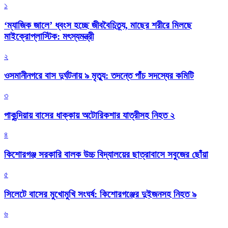
১
‘ম্যাজিক জালে’ ধ্বংস হচ্ছে জীববৈচিত্র্য, মাছের শরীরে মিলছে
মাইক্রোপ্লাস্টিক: মৎস্যমন্ত্রী
২
ওসমানীনগরে বাস দুর্ঘটনায় ৯ মৃত্যু: তদন্তে পাঁচ সদস্যের কমিটি
৩
পাকুন্দিয়ায় বাসের ধাক্কায় অটোরিকশার যাত্রীসহ নিহত ২
৪
কিশোরগঞ্জ সরকারি বালক উচ্চ বিদ্যালয়ের ছাত্রাবাসে সবুজের ছোঁয়া
৫
সিলেটে বাসের মুখোমুখি সংঘর্ষ: কিশোরগঞ্জের দুইজনসহ নিহত ৯
৬