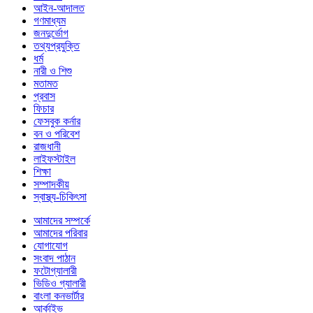
আইন-আদালত
গণমাধ্যম
জনদুর্ভোগ
তথ্যপ্রযুক্তি
ধর্ম
নারী ও শিশু
মতামত
প্রবাস
ফিচার
ফেসবুক কর্নার
বন ও পরিবেশ
রাজধানী
লাইফস্টাইল
শিক্ষা
সম্পাদকীয়
স্বাস্থ্য-চিকিৎসা
আমাদের সম্পর্কে
আমাদের পরিবার
যোগাযোগ
সংবাদ পাঠান
ফটোগ্যালারী
ভিডিও গ্যালারী
বাংলা কনভার্টার
আর্কাইভ