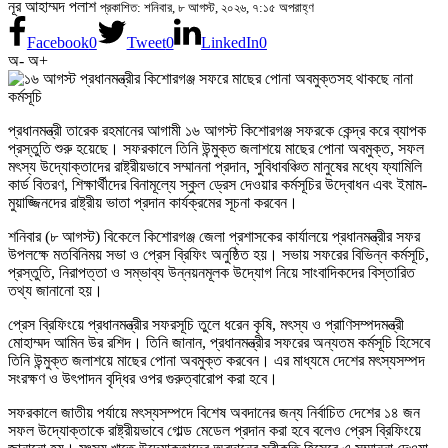
নূর আহাম্মদ পলাশ
প্রকাশিত: শনিবার, ৮ আগস্ট, ২০২৬, ৭:১৫ অপরাহ্ণ
Facebook
0
Tweet
0
LinkedIn
0
অ-
অ+
প্রধানমন্ত্রী তারেক রহমানের আগামী ১৬ আগস্ট কিশোরগঞ্জ সফরকে কেন্দ্র করে ব্যাপক
প্রস্তুতি শুরু হয়েছে। সফরকালে তিনি উন্মুক্ত জলাশয়ে মাছের পোনা অবমুক্ত, সফল
মৎস্য উদ্যোক্তাদের রাষ্ট্রীয়ভাবে সম্মাননা প্রদান, সুবিধাবঞ্চিত মানুষের মধ্যে ফ্যামিলি
কার্ড বিতরণ, শিক্ষার্থীদের বিনামূল্যে স্কুল ড্রেস দেওয়ার কর্মসূচির উদ্বোধন এবং ইমাম-
মুয়াজ্জিনদের রাষ্ট্রীয় ভাতা প্রদান কার্যক্রমের সূচনা করবেন।
শনিবার (৮ আগস্ট) বিকেলে কিশোরগঞ্জ জেলা প্রশাসকের কার্যালয়ে প্রধানমন্ত্রীর সফর
উপলক্ষে মতবিনিময় সভা ও প্রেস ব্রিফিং অনুষ্ঠিত হয়। সভায় সফরের বিভিন্ন কর্মসূচি,
প্রস্তুতি, নিরাপত্তা ও সম্ভাব্য উন্নয়নমূলক উদ্যোগ নিয়ে সাংবাদিকদের বিস্তারিত
তথ্য জানানো হয়।
প্রেস ব্রিফিংয়ে প্রধানমন্ত্রীর সফরসূচি তুলে ধরেন কৃষি, মৎস্য ও প্রাণিসম্পদমন্ত্রী
মোহাম্মদ আমিন উর রশিদ। তিনি জানান, প্রধানমন্ত্রীর সফরের অন্যতম কর্মসূচি হিসেবে
তিনি উন্মুক্ত জলাশয়ে মাছের পোনা অবমুক্ত করবেন। এর মাধ্যমে দেশের মৎস্যসম্পদ
সংরক্ষণ ও উৎপাদন বৃদ্ধির ওপর গুরুত্বারোপ করা হবে।
সফরকালে জাতীয় পর্যায়ে মৎস্যসম্পদে বিশেষ অবদানের জন্য নির্বাচিত দেশের ১৪ জন
সফল উদ্যোক্তাকে রাষ্ট্রীয়ভাবে গোল্ড মেডেল প্রদান করা হবে বলেও প্রেস ব্রিফিংয়ে