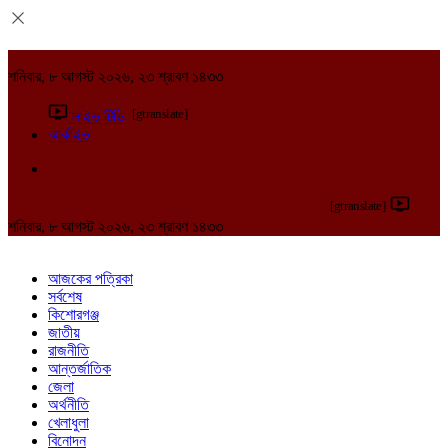
শনিবার, ৮ আগস্ট ২০২৬, ২৩ শ্রাবণ ১৪৩৩
[gtranslate]
লাইভ টিভি
আর্কাইভ
[gtranslate]
শনিবার, ৮ আগস্ট ২০২৬, ২৩ শ্রাবণ ১৪৩৩
আজকের পত্রিকা
সর্বশেষ
কিশোরগঞ্জ
জাতীয়
রাজনীতি
আন্তর্জাতিক
জেলা
অর্থনীতি
খেলাধুলা
বিনোদন