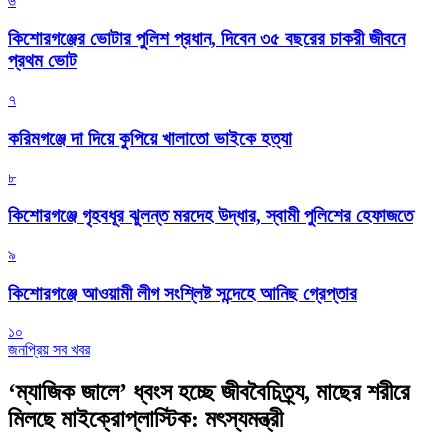
৬
কিশোরগঞ্জের ভোটার পুলিশ প্রধান, দিবেন ৩৫ বছরের চাকরী জীবনে
প্রথম ভোট
৭
করিমগঞ্জে দা দিয়ে কুপিয়ে খালাতো ভাইকে হত্যা
৮
কিশোরগঞ্জে গৃহবধূর ঝুলন্ত মরদেহ উদ্ধার, স্বামী পুলিশের হেফাজতে
৯
কিশোরগঞ্জে আওয়ামী লীগ সংশ্লিষ্ট সন্দেহে আনিছ গ্রেপ্তার
১০
জনপ্রিয় সব খবর
‘ম্যাজিক জালে’ ধ্বংস হচ্ছে জীববৈচিত্র্য, মাছের শরীরে
মিলছে মাইক্রোপ্লাস্টিক: মৎস্যমন্ত্রী