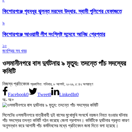
কিশোরগঞ্জে গৃহবধূর ঝুলন্ত মরদেহ উদ্ধার, স্বামী পুলিশের হেফাজতে
৯
কিশোরগঞ্জে আওয়ামী লীগ সংশ্লিষ্ট সন্দেহে আনিছ গ্রেপ্তার
১০
জনপ্রিয় সব খবর
ওসমানীনগরে বাস দুর্ঘটনায় ৯ মৃত্যু: তদন্তে পাঁচ সদস্যের
কমিটি
নিজস্ব প্রতিবেদক
প্রকাশিত: শনিবার, ৮ আগস্ট, ২০২৬, ৫:৪২ অপরাহ্ণ
Facebook
0
Tweet
0
LinkedIn
0
অ-
অ+
সিলেটের ওসমানীনগরে যাত্রীবাহী দুই বাসের মুখোমুখি সংঘর্ষে নয়জন নিহত হওয়ার ঘটনায়
পাঁচ সদস্যের তদন্ত কমিটি গঠন করেছে জেলা প্রশাসন। কমিটিকে দুর্ঘটনার প্রকৃত কারণ
অনুসন্ধান করে আগামী পাঁচ কর্মদিবসের মধ্যে প্রতিবেদন জমা দিতে বলা হয়েছে।