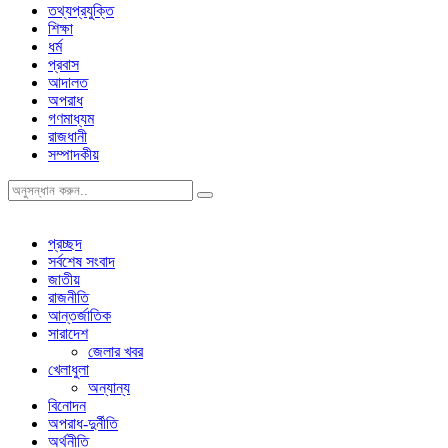
তথ্যপ্রযুক্তি
শিক্ষা
ধর্ম
প্রবাস
আদালত
অপরাধ
গণমাধ্যম
রাজধানী
সম্পাদকীয়
প্রচ্ছদ
সর্বশেষ সংবাদ
জাতীয়
রাজনীতি
আন্তর্জাতিক
সারাদেশ
জেলার খবর
খেলাধুলা
অন্যান্য
বিনোদন
অপরাধ-দুর্নীতি
অর্থনীতি