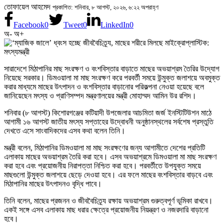
তোফায়েল আহমেদ
প্রকাশিত: শনিবার, ৮ আগস্ট, ২০২৬, ৬:২২ অপরাহ্ণ
Facebook
0
Tweet
0
LinkedIn
0
অ-
অ+
সারাদেশে মিঠাপানির মাছ সংরক্ষণ ও বংশবিস্তার বাড়াতে মাছের অভয়াশ্রম তৈরির উদ্যোগ
নিয়েছে সরকার। ডিমওয়ালা মা মাছ সংরক্ষণ করে পরবর্তী সময়ে উন্মুক্ত জলাশয়ে অবমুক্ত
করার মাধ্যমে মাছের উৎপাদন ও বংশবিস্তার বাড়ানোর পরিকল্পনা নেওয়া হয়েছে বলে
জানিয়েছেন মৎস্য ও প্রাণিসম্পদ মন্ত্রণালয়ের মন্ত্রী মোহাম্মদ আমিন উর রশিদ।
শনিবার (৮ আগস্ট) কিশোরগঞ্জের কটিয়াদী উপজেলার আচমিতা জর্জ ইনস্টিটিউশন মাঠে
আগামী ১৬ আগস্ট জাতীয় মৎস্য সপ্তাহের উদ্বোধনী অনুষ্ঠানস্থলের সর্বশেষ প্রস্তুতি
দেখতে এসে সাংবাদিকদের এসব কথা বলেন তিনি।
মন্ত্রী বলেন, মিঠাপানির ডিমওয়ালা মা মাছ সংরক্ষণের জন্য আগামীতে দেশের প্রতিটি
এলাকায় মাছের অভয়াশ্রম তৈরি করা হবে। এসব অভয়াশ্রমে ডিমওয়ালা মা মাছ সংরক্ষণ
করা হবে এবং প্রয়োজনীয় নিরাপত্তা নিশ্চিত করা হবে। পরবর্তীতে উপযুক্ত সময়ে
মাছগুলো উন্মুক্ত জলাশয়ে ছেড়ে দেওয়া হবে। এর ফলে মাছের বংশবিস্তার বাড়বে এবং
মিঠাপানির মাছের উৎপাদনও বৃদ্ধি পাবে।
তিনি বলেন, মাছের প্রজনন ও জীববৈচিত্র্য রক্ষায় অভয়াশ্রম গুরুত্বপূর্ণ ভূমিকা রাখবে।
একই সঙ্গে এসব এলাকায় মাছ ধরার ক্ষেত্রে প্রয়োজনীয় নিয়ন্ত্রণ ও নজরদারি বাড়ানো
হবে।