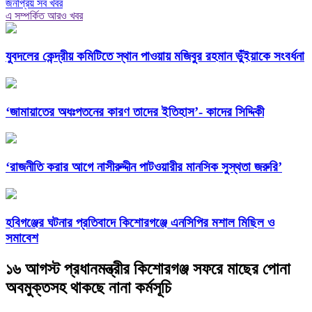
জনপ্রিয় সব খবর
এ সম্পর্কিত আরও খবর
যুবদলের কেন্দ্রীয় কমিটিতে স্থান পাওয়ায় মজিবুর রহমান ভুঁইয়াকে সংবর্ধনা
‘জামায়াতের অধঃপতনের কারণ তাদের ইতিহাস’- কাদের সিদ্দিকী
‘রাজনীতি করার আগে নাসীরুদ্দীন পাটওয়ারীর মানসিক সুস্থতা জরুরি’
হবিগঞ্জের ঘটনার প্রতিবাদে কিশোরগঞ্জে এনসিপির মশাল মিছিল ও
সমাবেশ
১৬ আগস্ট প্রধানমন্ত্রীর কিশোরগঞ্জ সফরে মাছের পোনা
অবমুক্তসহ থাকছে নানা কর্মসূচি