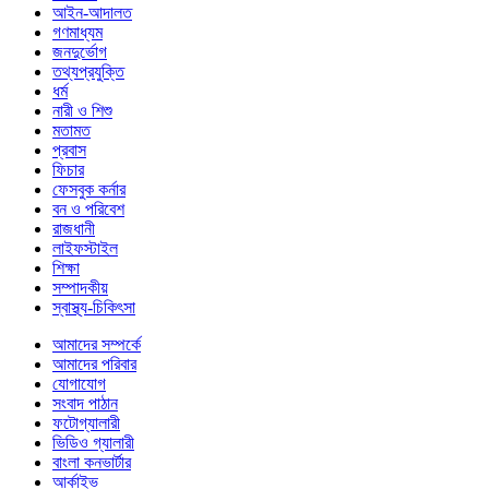
আইন-আদালত
গণমাধ্যম
জনদুর্ভোগ
তথ্যপ্রযুক্তি
ধর্ম
নারী ও শিশু
মতামত
প্রবাস
ফিচার
ফেসবুক কর্নার
বন ও পরিবেশ
রাজধানী
লাইফস্টাইল
শিক্ষা
সম্পাদকীয়
স্বাস্থ্য-চিকিৎসা
আমাদের সম্পর্কে
আমাদের পরিবার
যোগাযোগ
সংবাদ পাঠান
ফটোগ্যালারী
ভিডিও গ্যালারী
বাংলা কনভার্টার
আর্কাইভ