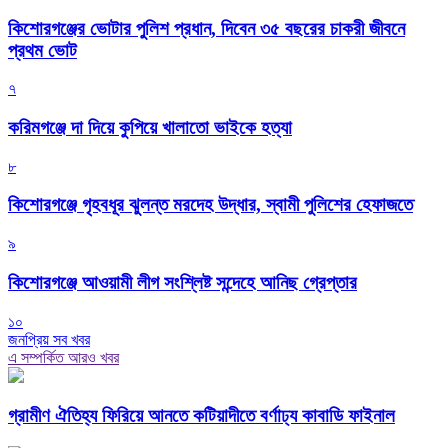
কিশোরগঞ্জের ভোটার পুলিশ প্রধান, দিবেন ৩৫ বছরের চাকরী জীবনে
প্রথম ভোট
৭
করিমগঞ্জে দা দিয়ে কুপিয়ে খালাতো ভাইকে হত্যা
৮
কিশোরগঞ্জে গৃহবধূর ঝুলন্ত মরদেহ উদ্ধার, স্বামী পুলিশের হেফাজতে
৯
কিশোরগঞ্জে আওয়ামী লীগ সংশ্লিষ্ট সন্দেহে আনিছ গ্রেপ্তার
১০
জনপ্রিয় সব খবর
এ সম্পর্কিত আরও খবর
গ্রামীণ ঐতিহ্য ফিরিয়ে আনতে কটিয়াদীতে বর্ণাঢ্য কাবাডি ফাইনাল