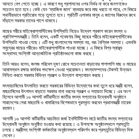
আনতে বেগ পেতে হচ্ছে। এ কারণে শুধু প্রশাসনের ওপর নির্ভর না করে জনগণকেও
সচেতন হতে হবে। কেউ যেন ‘ম্যাজিক জাল’ ব্যবহার করে মাছ ধরতে না পারে, সে বিষয়ে
স্থানীয়ভাবে প্রতিরোধ গড়ে তুলতে হবে। প্রতিটি এলাকার মানুষ এ জালের বিরুদ্ধে রুখে
দাঁড়ালে সরকার তাদের পাশে থাকবে।
মাছের শরীরে মাইক্রোপ্লাস্টিকের উপস্থিতি নিয়েও উদ্বেগ প্রকাশ করেন মৎস্য ও
প্রাণিসম্পদমন্ত্রী। তিনি বলেন, একটি গবেষণায় কিছু মাছের শরীরে মাইক্রোপ্লাস্টিকের
উপস্থিতি পাওয়া গেছে। এটি শুধু বাংলাদেশের সমস্যা নয়, বরং বৈশ্বিক সমস্যা। এমনকি
সমুদ্রের মাছের শরীরেও মাইক্রোপ্লাস্টিক পাওয়া যাচ্ছে। এ বিষয়ে বিশ্ব স্বাস্থ্য
সংস্থাসহ সংশ্লিষ্ট আন্তর্জাতিক প্রতিষ্ঠানগুলো কাজ করছে।
তিনি আরও বলেন, জলজ পরিবেশ দূষণ রোধে সচেতনতা বাড়ানোর পাশাপাশি মাছ ও মাছের
আবাসস্থল রক্ষায় কার্যকর পদক্ষেপ নেওয়া প্রয়োজন। মৎস্যসম্পদের টেকসই উন্নয়ন
নিশ্চিত করতে সরকার বিভিন্ন প্রকল্প ও উদ্যোগ বাস্তবায়ন করছে।
মৎস্যচাষিদের উৎসাহিত করতে সরকারের বিভিন্ন উদ্যোগের কথা তুলে ধরে মন্ত্রী বলেন,
মাছচাষিদের উৎপাদন বাড়াতে সরকার নানা ধরনের প্রকল্প ও সহায়তা দিচ্ছে। এর অংশ
হিসেবে আগামী ১৬ আগস্ট কটিয়াদীতে জাতীয় মৎস্য সপ্তাহের উদ্বোধনী অনুষ্ঠানে
সারাদেশের সেরা মাছচাষি ও খামারিদের বিশেষভাবে পুরস্কৃত করবেন প্রধানমন্ত্রী তারেক
রহমান।
আগামী ১৬ আগস্ট কটিয়াদীর আচমিতা জর্জ ইনস্টিটিউশন মাঠে জাতীয় মৎস্য সপ্তাহের
উদ্বোধনী অনুষ্ঠান অনুষ্ঠিত হওয়ার কথা রয়েছে। এ উপলক্ষে অনুষ্ঠানস্থলে প্রস্তুতি
চলছে। মন্ত্রীসহ সংশ্লিষ্ট কর্মকর্তারা অনুষ্ঠানস্থল পরিদর্শন করে প্রস্তুতির বিভিন্ন দিক
দেখেন।