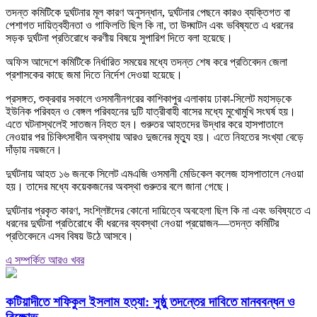
তদন্ত কমিটিকে দুর্ঘটনার মূল কারণ অনুসন্ধান, দুর্ঘটনার পেছনে কারও ব্যক্তিগত বা
পেশাগত দায়িত্বহীনতা ও গাফিলতি ছিল কি না, তা উদ্ঘাটন এবং ভবিষ্যতে এ ধরনের
সড়ক দুর্ঘটনা প্রতিরোধে করণীয় বিষয়ে সুপারিশ দিতে বলা হয়েছে।
অফিস আদেশে কমিটিকে নির্ধারিত সময়ের মধ্যে তদন্ত শেষ করে প্রতিবেদন জেলা
প্রশাসকের কাছে জমা দিতে নির্দেশ দেওয়া হয়েছে।
প্রসঙ্গত, শুক্রবার সকালে ওসমানীনগরের কাশিকাপুর এলাকায় ঢাকা-সিলেট মহাসড়কে
ইউনিক পরিবহন ও বেঙ্গল পরিবহনের দুটি যাত্রীবাহী বাসের মধ্যে মুখোমুখি সংঘর্ষ হয়।
এতে ঘটনাস্থলেই সাতজন নিহত হন। গুরুতর আহতদের উদ্ধার করে হাসপাতালে
নেওয়ার পর চিকিৎসাধীন অবস্থায় আরও দুজনের মৃত্যু হয়। এতে নিহতের সংখ্যা বেড়ে
দাঁড়ায় নয়জনে।
দুর্ঘটনায় আহত ১৬ জনকে সিলেট এমএজি ওসমানী মেডিকেল কলেজ হাসপাতালে নেওয়া
হয়। তাদের মধ্যে কয়েকজনের অবস্থা গুরুতর বলে জানা গেছে।
দুর্ঘটনার প্রকৃত কারণ, সংশ্লিষ্টদের কোনো দায়িত্বে অবহেলা ছিল কি না এবং ভবিষ্যতে এ
ধরনের দুর্ঘটনা প্রতিরোধে কী ধরনের ব্যবস্থা নেওয়া প্রয়োজন—তদন্ত কমিটির
প্রতিবেদনে এসব বিষয় উঠে আসবে।
এ সম্পর্কিত আরও খবর
কটিয়াদীতে শফিকুল ইসলাম হত্যা: সুষ্ঠু তদন্তের দাবিতে মানববন্ধন ও