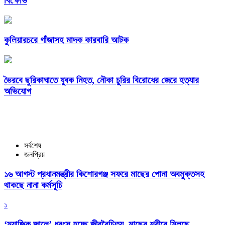
বিক্ষোভ
কুলিয়ারচরে গাঁজাসহ মাদক কারবারি আটক
ভৈরবে ছুরিকাঘাতে যুবক নিহত, নৌকা চুরির বিরোধের জেরে হত্যার
অভিযোগ
সর্বশেষ
জনপ্রিয়
১৬ আগস্ট প্রধানমন্ত্রীর কিশোরগঞ্জ সফরে মাছের পোনা অবমুক্তসহ
থাকছে নানা কর্মসূচি
১
‘ম্যাজিক জালে’ ধ্বংস হচ্ছে জীববৈচিত্র্য, মাছের শরীরে মিলছে