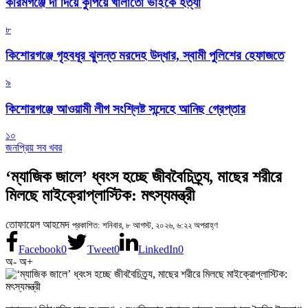
করিমগঞ্জে দা দিয়ে কুপিয়ে খালাতো ভাইকে হত্যা
৮
কিশোরগঞ্জে গৃহবধূর ঝুলন্ত মরদেহ উদ্ধার, স্বামী পুলিশের হেফাজতে
৯
কিশোরগঞ্জে আওয়ামী লীগ সংশ্লিষ্ট সন্দেহে আনিছ গ্রেপ্তার
১০
জনপ্রিয় সব খবর
‘ম্যাজিক জালে’ ধ্বংস হচ্ছে জীববৈচিত্র্য, মাছের শরীরে
মিলছে মাইক্রোপ্লাস্টিক: মৎস্যমন্ত্রী
তোফায়েল আহমেদ
প্রকাশিত: শনিবার, ৮ আগস্ট, ২০২৬, ৬:২২ অপরাহ্ণ
Facebook
0
Tweet
0
LinkedIn
0
অ-
অ+