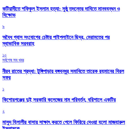
কটিয়াদীতে শফিকুল ইসলাম হত্যা: সুষ্ঠু তদন্তের দাবিতে মানববন্ধন ও
বিক্ষোভ
৯
অবৈধ গ্যাস সংযোগের চেষ্টায় পাইপলাইনে ছিদ্র, মেরামতের পর
স্বাভাবিক সরবরাহ
১০
সর্বশেষ সব খবর
নীরব রাতের শ্রদ্ধা: টুঙ্গিপাড়ায় বঙ্গবন্ধুর সমাধিতে তারেক রহমানের বিরল
সফর
১
কিশোরগঞ্জের দুই সরকারি কলেজের নাম পরিবর্তন, বরিশালে একটির
২
মাসুদ হিলালীর বাসায় সাক্ষাৎ করতে গেলে ফিরিয়ে দেওয়া হলো মাজহারুল
ইসলামকে