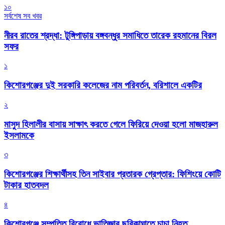
১০
সর্বশেষ সব খবর
নীরব রাতের শ্রদ্ধা: টুঙ্গিপাড়ায় বঙ্গবন্ধুর সমাধিতে তারেক রহমানের বিরল
সফর
১
কিশোরগঞ্জের দুই সরকারি কলেজের নাম পরিবর্তন, বরিশালে একটির
২
মাসুদ হিলালীর বাসায় সাক্ষাৎ করতে গেলে ফিরিয়ে দেওয়া হলো মাজহারুল
ইসলামকে
৩
কিশোরগঞ্জের শিক্ষার্থীসহ তিন সাইবার প্রতারক গ্রেপ্তার: ফিশিংয়ে কোটি
টাকার হাতবদল
৪
কিশোরগঞ্জে সম্পত্তি বিরোধে ভাতিজার ছুরিকাঘাতে চাচা নিহত