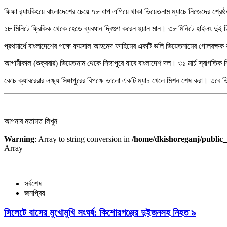
ফিফা র‌্যাংকিংয়ে বাংলাদেশের চেয়ে ৭৮ ধাপ এগিয়ে থাকা ভিয়েতনাম ম্যাচে নিজেদের শ্র
১৮ মিনিটে ফ্রিকিক থেকে হেডে ব্যবধান দ্বিগুণ করেন হুয়ান মান। ৩৮ মিনিটে হাইলং দুই
প্রথমার্ধে বাংলাদেশের পক্ষে ফয়সাল আহমেদ ফাহিমের একটি ভলি ভিয়েতনামের গোলরক্ষক 
আগামীকাল (শুক্রবার) ভিয়েতনাম থেকে সিঙ্গাপুরে যাবে বাংলাদেশ দল। ৩১ মার্চ স্বাগতিক
কোচ ক্যাবরেরার লক্ষ্য সিঙ্গাপুরের বিপক্ষে ভালো একটি ম্যাচ খেলে মিশন শেষ করা। তবে 
আপনার মতামত লিখুন
Warning
: Array to string conversion in
/home/dkishoreganj/public_
Array
সর্বশেষ
জনপ্রিয়
সিলেটে বাসের মুখোমুখি সংঘর্ষ: কিশোরগঞ্জের দুইজনসহ নিহত ৯