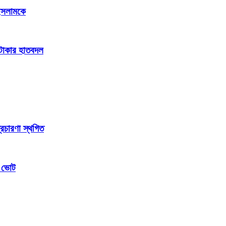
 ইসলামকে
ি টাকার হাতবদল
্রচারণা স্থগিত
ম ভোট