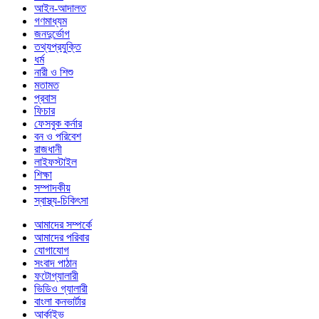
আইন-আদালত
গণমাধ্যম
জনদুর্ভোগ
তথ্যপ্রযুক্তি
ধর্ম
নারী ও শিশু
মতামত
প্রবাস
ফিচার
ফেসবুক কর্নার
বন ও পরিবেশ
রাজধানী
লাইফস্টাইল
শিক্ষা
সম্পাদকীয়
স্বাস্থ্য-চিকিৎসা
আমাদের সম্পর্কে
আমাদের পরিবার
যোগাযোগ
সংবাদ পাঠান
ফটোগ্যালারী
ভিডিও গ্যালারী
বাংলা কনভার্টার
আর্কাইভ