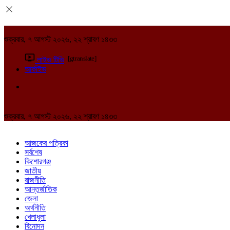
শুক্রবার, ৭ আগস্ট ২০২৬, ২২ শ্রাবণ ১৪৩৩
[gtranslate]
লাইভ টিভি
আর্কাইভ
শুক্রবার, ৭ আগস্ট ২০২৬, ২২ শ্রাবণ ১৪৩৩
আজকের পত্রিকা
সর্বশেষ
কিশোরগঞ্জ
জাতীয়
রাজনীতি
আন্তর্জাতিক
জেলা
অর্থনীতি
খেলাধুলা
বিনোদন