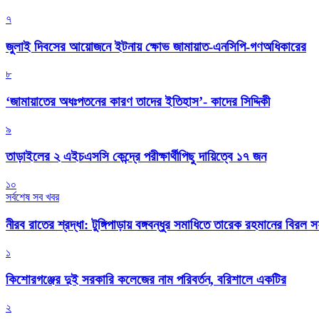
৭
জুলাই দিবসের আয়োজনে ইটনায় ক্ষোভ জামায়াত-এনসিপি-গণঅধিকারের
৮
‘জামায়াতের অধঃপতনের কারণ তাদের ইতিহাস’- কাদের সিদ্দিকী
৯
তাড়াইলের ২ এইচএসসি কেন্দ্রে পরীক্ষার্থীপিছু দায়িত্বে ১৭ জন
১০
সর্বশেষ সব খবর
নীরব রাতের শ্রদ্ধা: টুঙ্গিপাড়ায় বঙ্গবন্ধুর সমাধিতে তারেক রহমানের বিরল 
১
কিশোরগঞ্জের দুই সরকারি কলেজের নাম পরিবর্তন, বরিশালে একটির
২