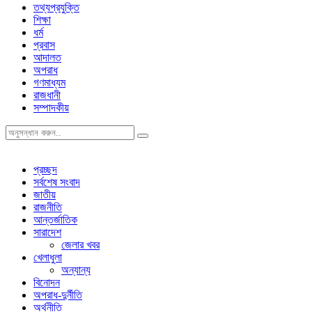
তথ্যপ্রযুক্তি
শিক্ষা
ধর্ম
প্রবাস
আদালত
অপরাধ
গণমাধ্যম
রাজধানী
সম্পাদকীয়
প্রচ্ছদ
সর্বশেষ সংবাদ
জাতীয়
রাজনীতি
আন্তর্জাতিক
সারাদেশ
জেলার খবর
খেলাধুলা
অন্যান্য
বিনোদন
অপরাধ-দুর্নীতি
অর্থনীতি