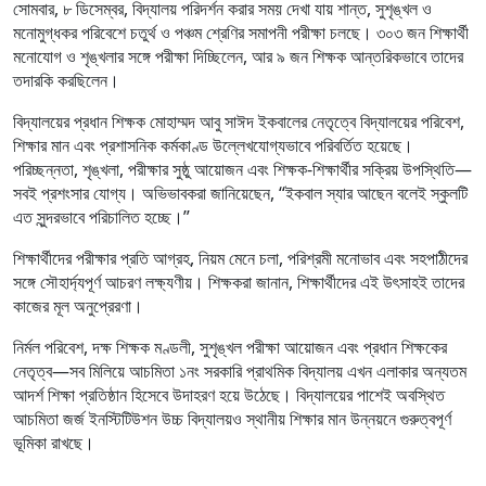
সোমবার, ৮ ডিসেম্বর, বিদ্যালয় পরিদর্শন করার সময় দেখা যায় শান্ত, সুশৃঙ্খল ও
মনোমুগ্ধকর পরিবেশে চতুর্থ ও পঞ্চম শ্রেণির সমাপনী পরীক্ষা চলছে। ৩০৩ জন শিক্ষার্থী
মনোযোগ ও শৃঙ্খলার সঙ্গে পরীক্ষা দিচ্ছিলেন, আর ৯ জন শিক্ষক আন্তরিকভাবে তাদের
তদারকি করছিলেন।
বিদ্যালয়ের প্রধান শিক্ষক মোহাম্মদ আবু সাঈদ ইকবালের নেতৃত্বে বিদ্যালয়ের পরিবেশ,
শিক্ষার মান এবং প্রশাসনিক কর্মকাণ্ড উল্লেখযোগ্যভাবে পরিবর্তিত হয়েছে।
পরিচ্ছন্নতা, শৃঙ্খলা, পরীক্ষার সুষ্ঠু আয়োজন এবং শিক্ষক-শিক্ষার্থীর সক্রিয় উপস্থিতি—
সবই প্রশংসার যোগ্য। অভিভাবকরা জানিয়েছেন, “ইকবাল স্যার আছেন বলেই স্কুলটি
এত সুন্দরভাবে পরিচালিত হচ্ছে।”
শিক্ষার্থীদের পরীক্ষার প্রতি আগ্রহ, নিয়ম মেনে চলা, পরিশ্রমী মনোভাব এবং সহপাঠীদের
সঙ্গে সৌহার্দ্যপূর্ণ আচরণ লক্ষ্যণীয়। শিক্ষকরা জানান, শিক্ষার্থীদের এই উৎসাহই তাদের
কাজের মূল অনুপ্রেরণা।
নির্মল পরিবেশ, দক্ষ শিক্ষক মণ্ডলী, সুশৃঙ্খল পরীক্ষা আয়োজন এবং প্রধান শিক্ষকের
নেতৃত্ব—সব মিলিয়ে আচমিতা ১নং সরকারি প্রাথমিক বিদ্যালয় এখন এলাকার অন্যতম
আদর্শ শিক্ষা প্রতিষ্ঠান হিসেবে উদাহরণ হয়ে উঠেছে। বিদ্যালয়ের পাশেই অবস্থিত
আচমিতা জর্জ ইনস্টিটিউশন উচ্চ বিদ্যালয়ও স্থানীয় শিক্ষার মান উন্নয়নে গুরুত্বপূর্ণ
ভূমিকা রাখছে।