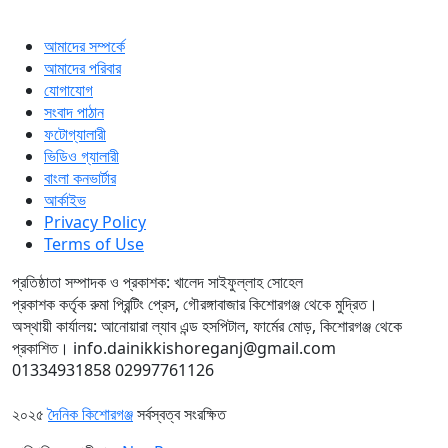
আমাদের সম্পর্কে
আমাদের পরিবার
যোগাযোগ
সংবাদ পাঠান
ফটোগ্যালারী
ভিডিও গ্যালারী
বাংলা কনভার্টার
আর্কাইভ
Privacy Policy
Terms of Use
প্রতিষ্ঠাতা সম্পাদক ও প্রকাশক: খালেদ সাইফুল্লাহ সোহেল
প্রকাশক কর্তৃক রুমা প্রিন্টিং প্রেস, গৌরঙ্গাবাজার কিশোরগঞ্জ থেকে মুদ্রিত।
অস্থায়ী কার্যালয়: আনোয়ারা ল্যাব এন্ড হসপিটাল, ফার্মের মোড়, কিশোরগঞ্জ থেকে
প্রকাশিত।
info.dainikkishoreganj@gmail.com
01334931858
02997761126
২০২৫
দৈনিক কিশোরগঞ্জ
সর্বস্বত্ব সংরক্ষিত