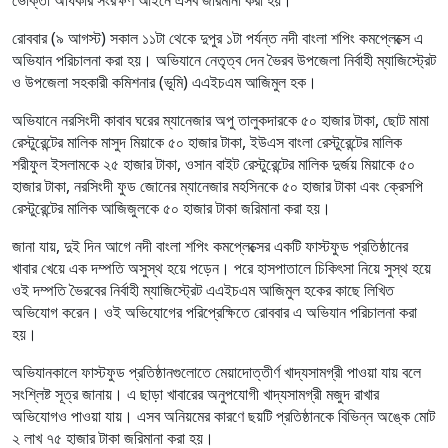
রোববার (৯ আগস্ট) সকাল ১১টা থেকে দুপুর ১টা পর্যন্ত নদী বাংলা শপিং কমপ্লেক্সে এ
অভিযান পরিচালনা করা হয়। অভিযানে নেতৃত্ব দেন ভৈরব উপজেলা নির্বাহী ম্যাজিস্ট্রেট
ও উপজেলা সহকারী কমিশনার (ভূমি) এএইচএম আজিমুল হক।
অভিযানে নরসিংদী কাবাব ঘরের ম্যানেজার অপু তালুকদারকে ৫০ হাজার টাকা, ছোট মামা
রেস্টুরেন্টের মালিক মাসুদ মিয়াকে ৫০ হাজার টাকা, ইউএস বাংলা রেস্টুরেন্টের মালিক
শরীফুল ইসলামকে ২৫ হাজার টাকা, ওসান বাইট রেস্টুরেন্টের মালিক দুর্জয় মিয়াকে ৫০
হাজার টাকা, নরসিংদী ফুড জোনের ম্যানেজার মহসিনকে ৫০ হাজার টাকা এবং ক্রেসপি
রেস্টুরেন্টের মালিক আজিজুলকে ৫০ হাজার টাকা জরিমানা করা হয়।
জানা যায়, দুই দিন আগে নদী বাংলা শপিং কমপ্লেক্সের একটি ফাস্টফুড প্রতিষ্ঠানের
খাবার খেয়ে এক দম্পতি অসুস্থ হয়ে পড়েন। পরে হাসপাতালে চিকিৎসা নিয়ে সুস্থ হয়ে
ওই দম্পতি ভৈরবের নির্বাহী ম্যাজিস্ট্রেট এএইচএম আজিমুল হকের কাছে লিখিত
অভিযোগ করেন। ওই অভিযোগের পরিপ্রেক্ষিতে রোববার এ অভিযান পরিচালনা করা
হয়।
অভিযানকালে ফাস্টফুড প্রতিষ্ঠানগুলোতে মেয়াদোত্তীর্ণ খাদ্যসামগ্রী পাওয়া যায় বলে
সংশ্লিষ্ট সূত্র জানায়। এ ছাড়া খাবারের অনুপযোগী খাদ্যসামগ্রী মজুদ রাখার
অভিযোগও পাওয়া যায়। এসব অনিয়মের কারণে ছয়টি প্রতিষ্ঠানকে বিভিন্ন অঙ্কে মোট
২ লাখ ৭৫ হাজার টাকা জরিমানা করা হয়।