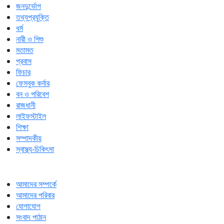
জনদুর্ভোগ
তথ্যপ্রযুক্তি
ধর্ম
নারী ও শিশু
মতামত
প্রবাস
ফিচার
ফেসবুক কর্নার
বন ও পরিবেশ
রাজধানী
লাইফস্টাইল
শিক্ষা
সম্পাদকীয়
স্বাস্থ্য-চিকিৎসা
আমাদের সম্পর্কে
আমাদের পরিবার
যোগাযোগ
সংবাদ পাঠান