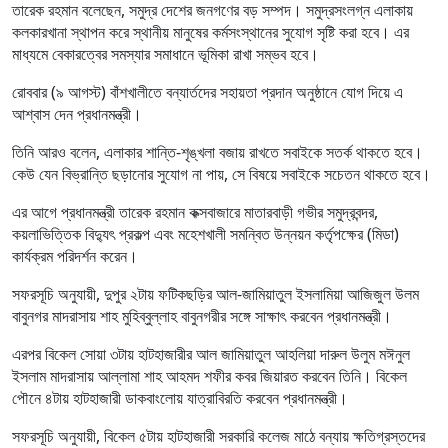
তারেক রহমান বলেছেন, সমুদ্র দেশের জনগণের বড় সম্পদ। সমুদ্রসংলগ্ন এলাকায়
কলকারখানা স্থাপন করে স্থানীয় মানুষের কর্মসংস্থানের সুযোগ সৃষ্টি করা হবে। এর
মাধ্যমে বেকারত্বের সমস্যার সমাধানে ভূমিকা রাখা সম্ভব হবে।
রোববার (৯ আগস্ট) বাঁশখালীতে বন্যার্তদের সহায়তা প্রদান অনুষ্ঠানে যোগ দিয়ে এ
আশ্বাস দেন প্রধানমন্ত্রী।
তিনি আরও বলেন, এলাকার শান্তি-শৃঙ্খলা বজায় রাখতে সবাইকে সতর্ক থাকতে হবে।
কেউ যেন বিভ্রান্তি ছড়ানোর সুযোগ না পায়, সে বিষয়ে সবাইকে সচেতন থাকতে হবে।
এর আগে প্রধানমন্ত্রী তারেক রহমান কক্সবাজারে মাতারবাড়ী গভীর সমুদ্রবন্দর,
কয়লাভিত্তিক বিদ্যুৎ প্রকল্প এবং মহেশখালী সমন্বিত উন্নয়ন কর্তৃপক্ষের (মিডা)
কার্যক্রম পরিদর্শন করেন।
সফরসূচি অনুযায়ী, দুপুর ২টায় ফটিকছড়ির আল-জামিয়াতুল ইসলামিয়া আজিজুল উলম
বাবুনগর মাদরাসায় শাহ মুহিব্বুল্লাহ বাবুনগরীর সঙ্গে সাক্ষাৎ করবেন প্রধানমন্ত্রী।
এরপর বিকেল সোয়া ৩টায় হাটহাজারীর আল জামিয়াতুল আহলিয়া দারুল উলুম মঈনুল
ইসলাম মাদরাসায় আল্লামা শাহ আহমদ শফীর কবর জিয়ারত করবেন তিনি। বিকেল
পৌনে ৪টায় হাটহাজারী ডাকবাংলোয় যাত্রাবিরতি করবেন প্রধানমন্ত্রী।
সফরসূচি অনুযায়ী, বিকেল ৫টায় হাটহাজারী সরকারি কলেজ মাঠে বন্যায় ক্ষতিগ্রস্তদের