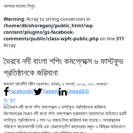
আপনার মতামত লিখুন
Warning
: Array to string conversion in
/home/dkishoreganj/public_html/wp-
content/plugins/gs-facebook-
comments/public/class-wpfc-public.php
on line
311
Array
ভৈরবে নদী বাংলা শপিং কমপ্লেক্সে ৬ ফাস্টফুড
প্রতিষ্ঠানকে জরিমানা
জয়নাল আবেদীন রিটন
প্রকাশিত: রবিবার, ৯ আগস্ট, ২০২৬, ৩:৫০ অপরাহ্ণ
Facebook
0
Tweet
0
LinkedIn
0
অ-
অ+
কিশোরগঞ্জের ভৈরবে নদী বাংলা শপিং কমপ্লেক্সে ভ্রাম্যমাণ আদালতের অভিযানে ছয়টি
ফাস্টফুড প্রতিষ্ঠানকে ২ লাখ ৭৫ হাজার টাকা জরিমানা করা হয়েছে। অস্বাস্থ্যকর
পরিবেশে খাদ্যসামগ্রী তৈরি এবং মেয়াদোত্তীর্ণ খাদ্যদ্রব্য মজুদ ও বিক্রির অভিযোগে
ভোক্তা অধিকার সংরক্ষণ আইনে এসব জরিমানা করা হয়।