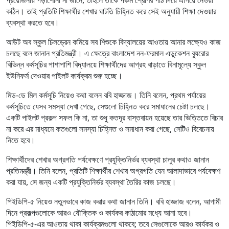
কঠিন। তাই প্রতিটি শিক্ষার্থীর শেখার ঘাটতি চিহ্নিত করে সেই অনুযায়ী শিক্ষা দেওয়ার
ব্যবস্থা করতে হবে।
আউট অব স্কুল চিলড্রেন কমিয়ে সব শিশুকে বিদ্যালয়ের আওতায় আনার লক্ষ্যেও কাজ
চলছে বলে জানান প্রতিমন্ত্রী। এ ক্ষেত্রে বাংলাদেশ নন-ফরমাল এডুকেশন ব্যুরোর
বিভিন্ন কর্মসূচির পাশাপাশি বিদ্যালয়ে শিক্ষার্থীদের আগ্রহ বাড়াতে বিনামূল্যে স্কুল
ইউনিফর্ম দেওয়ার পাইলট কার্যক্রম শুরু হচ্ছে।
মিড-ডে মিল কর্মসূচি নিয়েও কথা বলেন ববি হাজ্জাজ। তিনি বলেন, প্রথম পর্যায়ের
কর্মসূচিতে যেসব সমস্যা দেখা গেছে, সেগুলো চিহ্নিত করে সমাধানের চেষ্টা চলছে।
একটি পাইলট প্রকল্প সফল কি না, তা শুধু কতদূর বাস্তবায়ন হয়েছে তার ভিত্তিতে বিচার
না করে এর মাধ্যমে কতগুলো সমস্যা চিহ্নিত ও সমাধান করা গেছে, সেটিও বিবেচনায়
নিতে হবে।
শিক্ষার্থীদের শেখার অগ্রগতি পর্যবেক্ষণে প্রযুক্তিনির্ভর ব্যবস্থা চালুর কথাও জানান
প্রতিমন্ত্রী। তিনি বলেন, প্রতিটি শিক্ষার্থীর শেখার অগ্রগতি যেন আলাদাভাবে পর্যবেক্ষণ
করা যায়, সে জন্য একটি প্রযুক্তিনির্ভর ব্যবস্থা তৈরির কাজ চলছে।
পিইডিপি-৫ নিয়েও নতুনভাবে কাজ করার কথা জানান তিনি। ববি হাজ্জাজ বলেন, আগামী
দিনে প্রকল্পগুলোকে আরও যৌক্তিক ও কার্যকর কাঠামোর মধ্যে আনা হবে।
পিইডিপি-৫-এর আওতায় থাকা কার্যক্রমগুলো থাকবে; তবে সেগুলোকে আরও কার্যকর ও