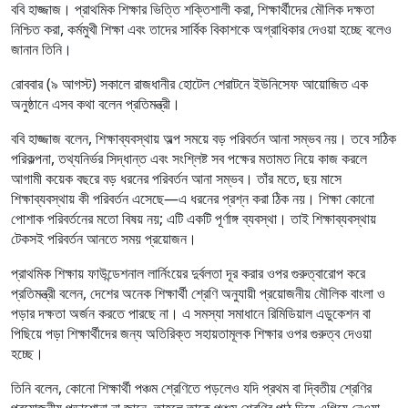
ববি হাজ্জাজ। প্রাথমিক শিক্ষার ভিত্তি শক্তিশালী করা, শিক্ষার্থীদের মৌলিক দক্ষতা
নিশ্চিত করা, কর্মমুখী শিক্ষা এবং তাদের সার্বিক বিকাশকে অগ্রাধিকার দেওয়া হচ্ছে বলেও
জানান তিনি।
রোববার (৯ আগস্ট) সকালে রাজধানীর হোটেল শেরাটনে ইউনিসেফ আয়োজিত এক
অনুষ্ঠানে এসব কথা বলেন প্রতিমন্ত্রী।
ববি হাজ্জাজ বলেন, শিক্ষাব্যবস্থায় অল্প সময়ে বড় পরিবর্তন আনা সম্ভব নয়। তবে সঠিক
পরিকল্পনা, তথ্যনির্ভর সিদ্ধান্ত এবং সংশ্লিষ্ট সব পক্ষের মতামত নিয়ে কাজ করলে
আগামী কয়েক বছরে বড় ধরনের পরিবর্তন আনা সম্ভব। তাঁর মতে, ছয় মাসে
শিক্ষাব্যবস্থায় কী পরিবর্তন এসেছে—এ ধরনের প্রশ্ন করা ঠিক নয়। শিক্ষা কোনো
পোশাক পরিবর্তনের মতো বিষয় নয়; এটি একটি পূর্ণাঙ্গ ব্যবস্থা। তাই শিক্ষাব্যবস্থায়
টেকসই পরিবর্তন আনতে সময় প্রয়োজন।
প্রাথমিক শিক্ষায় ফাউন্ডেশনাল লার্নিংয়ের দুর্বলতা দূর করার ওপর গুরুত্বারোপ করে
প্রতিমন্ত্রী বলেন, দেশের অনেক শিক্ষার্থী শ্রেণি অনুযায়ী প্রয়োজনীয় মৌলিক বাংলা ও
পড়ার দক্ষতা অর্জন করতে পারছে না। এ সমস্যা সমাধানে রিমিডিয়াল এডুকেশন বা
পিছিয়ে পড়া শিক্ষার্থীদের জন্য অতিরিক্ত সহায়তামূলক শিক্ষার ওপর গুরুত্ব দেওয়া
হচ্ছে।
তিনি বলেন, কোনো শিক্ষার্থী পঞ্চম শ্রেণিতে পড়লেও যদি প্রথম বা দ্বিতীয় শ্রেণির
প্রয়োজনীয় পড়াশোনা না জানে, তাহলে তাকে পঞ্চম শ্রেণির পাঠ দিয়ে এগিয়ে নেওয়া