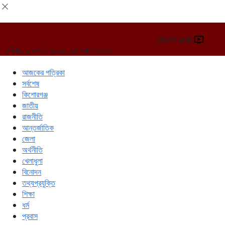
[gtranslate]
রবিবার, ৯ আগস্ট ২০২৬, ২৪ শ্রাবণ ১৪৩৩
আজকের পত্রিকা
সর্বশেষ
কিশোরগঞ্জ
জাতীয়
রাজনীতি
আন্তর্জাতিক
জেলা
অর্থনীতি
খেলাধুলা
বিনোদন
তথ্যপ্রযুক্তি
শিক্ষা
ধর্ম
প্রবাস