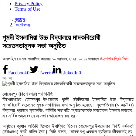
Privacy Policy
Terms of Use
প্রচ্ছদ
কিশোরগঞ্জ
পুমদী ইসলামিয়া উচ্চ বিদ্যালয়ে মাদকবিরোধী
সচেতনতামূলক সভা অনুষ্ঠিত
অনলাইন ডেস্ক
ই-পেপার প্রিন্ট ভিউ
প্রকাশিত: শুক্রবার, ১০ অক্টোবর, ২০২৫, ১০:১২ অপরাহ্ণ
Facebook
0
Tweet
0
LinkedIn
0
অ-
অ+
হোসেনপুর (কিশোরগঞ্জ) প্রতিনিধি:
কিশোরগঞ্জের হোসেনপুর উপজেলার পুমদী ইউনিয়নের ইসলামিয়া উচ্চ বিদ্যালয়ে
মাদকবিরোধী সচেতনতামূলক মতবিনিময় সভা অনুষ্ঠিত হয়েছে। বৃহস্পতিবার (৯ অক্টোবর)
বিদ্যালয় প্রাঙ্গণে ম্যানেজিং কমিটির সভাপতি অ্যাডভোকেট মাজহারুল ইসলাম মাজহার-
এর সার্বিক তত্ত্বাবধানে এ সভার আয়োজন করা হয়।
অনুষ্ঠানে প্রধান অতিথি হিসেবে উপস্থিত ছিলেন হোসেনপুর উপজেলার নির্বাহী কর্মকর্তা
(ইউএনও) কাজী নাহিদ ইভা। তিনি বলেন, “মাদক শুধু একজন ব্যক্তির জীবনকেই নয়,