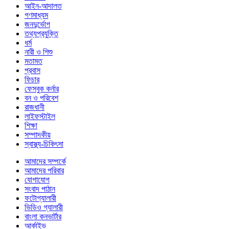
আইন-আদালত
গণমাধ্যম
জনদুর্ভোগ
তথ্যপ্রযুক্তি
ধর্ম
নারী ও শিশু
মতামত
প্রবাস
ফিচার
ফেসবুক কর্নার
বন ও পরিবেশ
রাজধানী
লাইফস্টাইল
শিক্ষা
সম্পাদকীয়
স্বাস্থ্য-চিকিৎসা
আমাদের সম্পর্কে
আমাদের পরিবার
যোগাযোগ
সংবাদ পাঠান
ফটোগ্যালারী
ভিডিও গ্যালারী
বাংলা কনভার্টার
আর্কাইভ