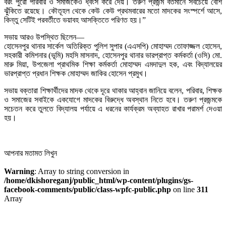
বরং পুরো পরিবার ও সমাজকেও ধ্বংস করে দেয়। তরুণ প্রজন্ম বর্তমানে সবচেয়ে বেশি
ঝুঁকিতে রয়েছে। কৌতূহল থেকে কেউ কেউ প্রথমবারের মতো মাদকের সংস্পর্শে আসে,
কিন্তু সেটিই পরবর্তীতে ভয়াবহ আসক্তিতে পরিণত হয়।”
সভায় আরও উপস্থিত ছিলেন—
হোসেনপুর থানার সার্কেল অতিরিক্ত পুলিশ সুপার (এএসপি) মোহাম্মদ তোফাজ্জল হোসেন,
সহকারী কমিশনার (ভূমি) মহসি মাসনাদ, হোসেনপুর থানার ভারপ্রাপ্ত কর্মকর্তা (ওসি) মো.
মারু মিয়া, উপজেলা প্রাথমিক শিক্ষা কর্মকর্তা মোহাম্মদ এমদাদুল হক, এবং বিদ্যালয়ের
ভারপ্রাপ্ত প্রধান শিক্ষক মোহাম্মদ জাকির হোসেন প্রমুখ।
সভায় বক্তারা শিক্ষার্থীদের মাদক থেকে দূরে থাকার আহ্বান জানিয়ে বলেন, পরিবার, শিক্ষক
ও সমাজের সবাইকে একযোগে মাদকের বিরুদ্ধে অবস্থান নিতে হবে। তরুণ প্রজন্মকে
সচেতন করে তুলতে বিদ্যালয় পর্যায়ে এ ধরনের কার্যক্রম অব্যাহত রাখার পরামর্শ দেওয়া
হয়।
আপনার মতামত লিখুন
Warning
: Array to string conversion in
/home/dkishoreganj/public_html/wp-content/plugins/gs-
facebook-comments/public/class-wpfc-public.php
on line
311
Array