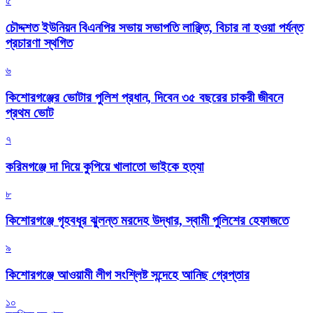
৫
চৌদ্দশত ইউনিয়ন বিএনপির সভায় সভাপতি লাঞ্ছিত, বিচার না হওয়া পর্যন্ত
প্রচারণা স্থগিত
৬
কিশোরগঞ্জের ভোটার পুলিশ প্রধান, দিবেন ৩৫ বছরের চাকরী জীবনে
প্রথম ভোট
৭
করিমগঞ্জে দা দিয়ে কুপিয়ে খালাতো ভাইকে হত্যা
৮
কিশোরগঞ্জে গৃহবধূর ঝুলন্ত মরদেহ উদ্ধার, স্বামী পুলিশের হেফাজতে
৯
কিশোরগঞ্জে আওয়ামী লীগ সংশ্লিষ্ট সন্দেহে আনিছ গ্রেপ্তার
১০