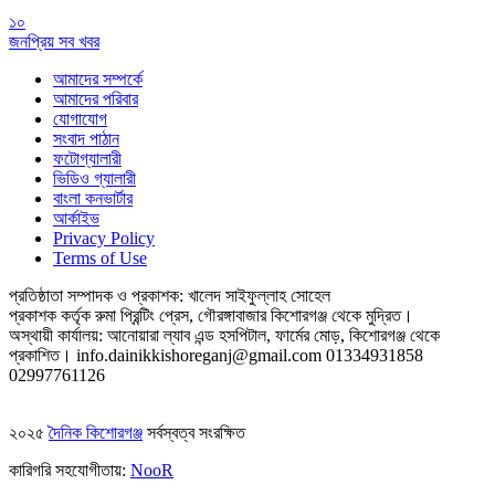
১০
জনপ্রিয় সব খবর
আমাদের সম্পর্কে
আমাদের পরিবার
যোগাযোগ
সংবাদ পাঠান
ফটোগ্যালারী
ভিডিও গ্যালারী
বাংলা কনভার্টার
আর্কাইভ
Privacy Policy
Terms of Use
প্রতিষ্ঠাতা সম্পাদক ও প্রকাশক: খালেদ সাইফুল্লাহ সোহেল
প্রকাশক কর্তৃক রুমা প্রিন্টিং প্রেস, গৌরঙ্গাবাজার কিশোরগঞ্জ থেকে মুদ্রিত।
অস্থায়ী কার্যালয়: আনোয়ারা ল্যাব এন্ড হসপিটাল, ফার্মের মোড়, কিশোরগঞ্জ থেকে
প্রকাশিত।
info.dainikkishoreganj@gmail.com
01334931858
02997761126
২০২৫
দৈনিক কিশোরগঞ্জ
সর্বস্বত্ব সংরক্ষিত
কারিগরি সহযোগীতায়:
NooR