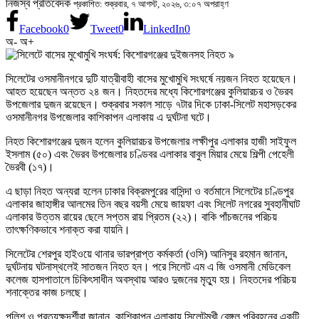
নিজস্ব প্রতিবেদক
প্রকাশিত: শুক্রবার, ৭ আগস্ট, ২০২৬, ৩:০৭ অপরাহ্ণ
Facebook
0
Tweet
0
LinkedIn
0
অ-
অ+
সিলেটের ওসমানীনগরে দুটি যাত্রীবাহী বাসের মুখোমুখি সংঘর্ষে নয়জন নিহত হয়েছেন।
আহত হয়েছেন অন্তত ২৪ জন। নিহতদের মধ্যে কিশোরগঞ্জের কুলিয়ারচর ও ভৈরব
উপজেলার দুজন রয়েছেন। শুক্রবার সকাল সাড়ে ৭টার দিকে ঢাকা-সিলেট মহাসড়কের
ওসমানীনগর উপজেলার কাশিকাপন এলাকায় এ দুর্ঘটনা ঘটে।
নিহত কিশোরগঞ্জের দুজন হলেন কুলিয়ারচর উপজেলার লক্ষীপুর এলাকার হাজী সাইফুল
ইসলাম (৫০) এবং ভৈরব উপজেলার চণ্ডিবর এলাকার বাবুল মিয়ার মেয়ে শিল্পী পেহেলী
ভৈরবী (১৭)।
এ ছাড়া নিহত অন্যরা হলেন ঢাকার বিক্রমপুরের বাসিন্দা ও বর্তমানে সিলেটের চণ্ডিপুর
এলাকার জাহাঙ্গীর আলমের তিন বছর বয়সী মেয়ে জায়ফা এবং সিলেট নগরের সুবহানীঘাট
এলাকার উত্তম রায়ের ছেলে সপ্তম রায় প্রিতম (২২)। বাকি পাঁচজনের পরিচয়
তাৎক্ষণিকভাবে শনাক্ত করা যায়নি।
সিলেটের শেরপুর হাইওয়ে থানার ভারপ্রাপ্ত কর্মকর্তা (ওসি) আনিসুর রহমান জানান,
দুর্ঘটনায় ঘটনাস্থলেই সাতজন নিহত হন। পরে সিলেট এম এ জি ওসমানী মেডিকেল
কলেজ হাসপাতালে চিকিৎসাধীন অবস্থায় আরও দুজনের মৃত্যু হয়। নিহতদের পরিচয়
শনাক্তের কাজ চলছে।
পুলিশ ও প্রত্যক্ষদর্শীরা জানান, কাশিকাপন এলাকায় সিলেটমুখী বেঙ্গল পরিবহনের একটি