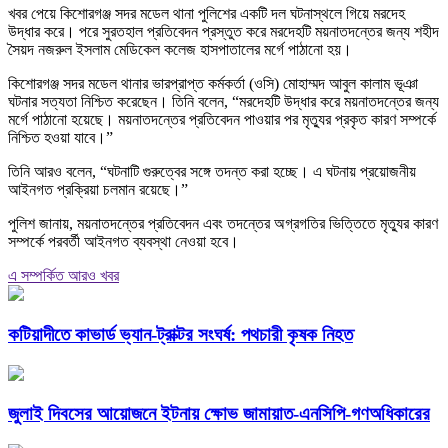
খবর পেয়ে কিশোরগঞ্জ সদর মডেল থানা পুলিশের একটি দল ঘটনাস্থলে গিয়ে মরদেহ
উদ্ধার করে। পরে সুরতহাল প্রতিবেদন প্রস্তুত করে মরদেহটি ময়নাতদন্তের জন্য শহীদ
সৈয়দ নজরুল ইসলাম মেডিকেল কলেজ হাসপাতালের মর্গে পাঠানো হয়।
কিশোরগঞ্জ সদর মডেল থানার ভারপ্রাপ্ত কর্মকর্তা (ওসি) মোহাম্মদ আবুল কালাম ভূঞা
ঘটনার সত্যতা নিশ্চিত করেছেন। তিনি বলেন, “মরদেহটি উদ্ধার করে ময়নাতদন্তের জন্য
মর্গে পাঠানো হয়েছে। ময়নাতদন্তের প্রতিবেদন পাওয়ার পর মৃত্যুর প্রকৃত কারণ সম্পর্কে
নিশ্চিত হওয়া যাবে।”
তিনি আরও বলেন, “ঘটনাটি গুরুত্বের সঙ্গে তদন্ত করা হচ্ছে। এ ঘটনায় প্রয়োজনীয়
আইনগত প্রক্রিয়া চলমান রয়েছে।”
পুলিশ জানায়, ময়নাতদন্তের প্রতিবেদন এবং তদন্তের অগ্রগতির ভিত্তিতে মৃত্যুর কারণ
সম্পর্কে পরবর্তী আইনগত ব্যবস্থা নেওয়া হবে।
এ সম্পর্কিত আরও খবর
কটিয়াদীতে কাভার্ড ভ্যান-ট্রাক্টর সংঘর্ষ: পথচারী কৃষক নিহত
জুলাই দিবসের আয়োজনে ইটনায় ক্ষোভ জামায়াত-এনসিপি-গণঅধিকারের