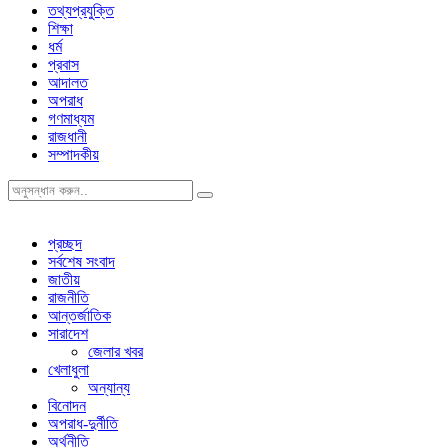
তথ্যপ্রযুক্তি
শিক্ষা
ধর্ম
প্রবাস
আদালত
অপরাধ
গণমাধ্যম
রাজধানী
সম্পাদকীয়
প্রচ্ছদ
সর্বশেষ সংবাদ
জাতীয়
রাজনীতি
আন্তর্জাতিক
সারাদেশ
জেলার খবর
খেলাধুলা
অন্যান্য
বিনোদন
অপরাধ-দুর্নীতি
অর্থনীতি