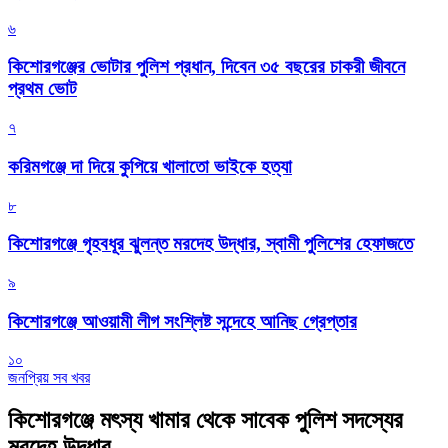
৬
কিশোরগঞ্জের ভোটার পুলিশ প্রধান, দিবেন ৩৫ বছরের চাকরী জীবনে
প্রথম ভোট
৭
করিমগঞ্জে দা দিয়ে কুপিয়ে খালাতো ভাইকে হত্যা
৮
কিশোরগঞ্জে গৃহবধূর ঝুলন্ত মরদেহ উদ্ধার, স্বামী পুলিশের হেফাজতে
৯
কিশোরগঞ্জে আওয়ামী লীগ সংশ্লিষ্ট সন্দেহে আনিছ গ্রেপ্তার
১০
জনপ্রিয় সব খবর
কিশোরগঞ্জে মৎস্য খামার থেকে সাবেক পুলিশ সদস্যের
মরদেহ উদ্ধার