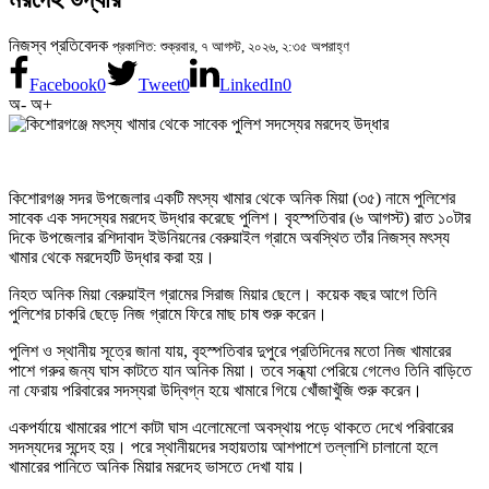
নিজস্ব প্রতিবেদক
প্রকাশিত: শুক্রবার, ৭ আগস্ট, ২০২৬, ২:৩৫ অপরাহ্ণ
Facebook
0
Tweet
0
LinkedIn
0
অ-
অ+
কিশোরগঞ্জ সদর উপজেলার একটি মৎস্য খামার থেকে অনিক মিয়া (৩৫) নামে পুলিশের
সাবেক এক সদস্যের মরদেহ উদ্ধার করেছে পুলিশ। বৃহস্পতিবার (৬ আগস্ট) রাত ১০টার
দিকে উপজেলার রশিদাবাদ ইউনিয়নের বেরুয়াইল গ্রামে অবস্থিত তাঁর নিজস্ব মৎস্য
খামার থেকে মরদেহটি উদ্ধার করা হয়।
নিহত অনিক মিয়া বেরুয়াইল গ্রামের সিরাজ মিয়ার ছেলে। কয়েক বছর আগে তিনি
পুলিশের চাকরি ছেড়ে নিজ গ্রামে ফিরে মাছ চাষ শুরু করেন।
পুলিশ ও স্থানীয় সূত্রে জানা যায়, বৃহস্পতিবার দুপুরে প্রতিদিনের মতো নিজ খামারের
পাশে গরুর জন্য ঘাস কাটতে যান অনিক মিয়া। তবে সন্ধ্যা পেরিয়ে গেলেও তিনি বাড়িতে
না ফেরায় পরিবারের সদস্যরা উদ্বিগ্ন হয়ে খামারে গিয়ে খোঁজাখুঁজি শুরু করেন।
একপর্যায়ে খামারের পাশে কাটা ঘাস এলোমেলো অবস্থায় পড়ে থাকতে দেখে পরিবারের
সদস্যদের সন্দেহ হয়। পরে স্থানীয়দের সহায়তায় আশপাশে তল্লাশি চালানো হলে
খামারের পানিতে অনিক মিয়ার মরদেহ ভাসতে দেখা যায়।