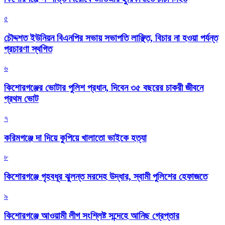
৫
চৌদ্দশত ইউনিয়ন বিএনপির সভায় সভাপতি লাঞ্ছিত, বিচার না হওয়া পর্যন্ত
প্রচারণা স্থগিত
৬
কিশোরগঞ্জের ভোটার পুলিশ প্রধান, দিবেন ৩৫ বছরের চাকরী জীবনে
প্রথম ভোট
৭
করিমগঞ্জে দা দিয়ে কুপিয়ে খালাতো ভাইকে হত্যা
৮
কিশোরগঞ্জে গৃহবধূর ঝুলন্ত মরদেহ উদ্ধার, স্বামী পুলিশের হেফাজতে
৯
কিশোরগঞ্জে আওয়ামী লীগ সংশ্লিষ্ট সন্দেহে আনিছ গ্রেপ্তার