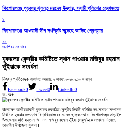
কিশোরগঞ্জে গৃহবধূর ঝুলন্ত মরদেহ উদ্ধার, স্বামী পুলিশের হেফাজতে
৯
কিশোরগঞ্জে আওয়ামী লীগ সংশ্লিষ্ট সন্দেহে আনিছ গ্রেপ্তার
১০
জনপ্রিয় সব খবর
যুবদলের কেন্দ্রীয় কমিটিতে স্থান পাওয়ায় মজিবুর রহমান
ভুঁইয়াকে সংবর্ধনা
নিজস্ব প্রতিবেদক
প্রকাশিত: শুক্রবার, ৭ আগস্ট, ২০২৬, ২:১৩ অপরাহ্ণ
Facebook
0
Tweet
0
LinkedIn
0
অ-
অ+
বাংলাদেশ জাতীয়তাবাদী যুবদলের নবগঠিত কেন্দ্রীয় নির্বাহী কমিটির সহ-সাধারণ সম্পাদক
নির্বাচিত হওয়ায় জগন্নাথ বিশ্ববিদ্যালয়ের সাবেক ছাত্রনেতা ও কিশোরগঞ্জের তাড়াইল
উপজেলার কৃতি সন্তান জি. এম. মজিবুর রহমান ভুঁইয়া (সবুজ)-কে সংবর্ধনা দিয়েছে
তাড়াইল উপজেলা যুবদল।