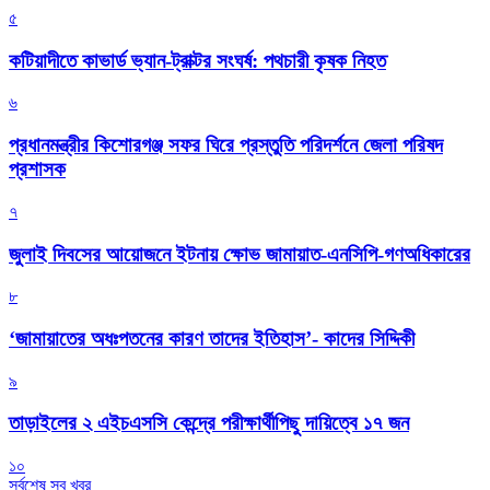
৫
কটিয়াদীতে কাভার্ড ভ্যান-ট্রাক্টর সংঘর্ষ: পথচারী কৃষক নিহত
৬
প্রধানমন্ত্রীর কিশোরগঞ্জ সফর ঘিরে প্রস্তুতি পরিদর্শনে জেলা পরিষদ
প্রশাসক
৭
জুলাই দিবসের আয়োজনে ইটনায় ক্ষোভ জামায়াত-এনসিপি-গণঅধিকারের
৮
‘জামায়াতের অধঃপতনের কারণ তাদের ইতিহাস’- কাদের সিদ্দিকী
৯
তাড়াইলের ২ এইচএসসি কেন্দ্রে পরীক্ষার্থীপিছু দায়িত্বে ১৭ জন
১০
সর্বশেষ সব খবর