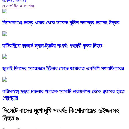
জনপ্রিয় সব খবর
এ সম্পর্কিত আরও খবর
কিশোরগঞ্জে মৎস্য খামার থেকে সাবেক পুলিশ সদস্যের মরদেহ উদ্ধার
কটিয়াদীতে কাভার্ড ভ্যান-ট্রাক্টর সংঘর্ষ: পথচারী কৃষক নিহত
জুলাই দিবসের আয়োজনে ইটনায় ক্ষোভ জামায়াত-এনসিপি-গণঅধিকারের
করিমগঞ্জে হত্যা মামলার পলাতক আসামি নারায়ণগঞ্জ থেকে র‌্যাবের হাতে
গ্রেপ্তার
সিলেটে বাসের মুখোমুখি সংঘর্ষ: কিশোরগঞ্জের দুইজনসহ
নিহত ৯