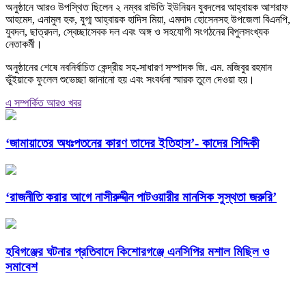
অনুষ্ঠানে আরও উপস্থিত ছিলেন ২ নম্বর রাউতি ইউনিয়ন যুবদলের আহ্বায়ক আশরাফ
আহমেদ, এনামুল হক, যুগ্ম আহ্বায়ক হাদিস মিয়া, এমদাদ হোসেনসহ উপজেলা বিএনপি,
যুবদল, ছাত্রদল, স্বেচ্ছাসেবক দল এবং অঙ্গ ও সহযোগী সংগঠনের বিপুলসংখ্যক
নেতাকর্মী।
অনুষ্ঠানের শেষে নবনির্বাচিত কেন্দ্রীয় সহ-সাধারণ সম্পাদক জি. এম. মজিবুর রহমান
ভুঁইয়াকে ফুলেল শুভেচ্ছা জানানো হয় এবং সংবর্ধনা স্মারক তুলে দেওয়া হয়।
এ সম্পর্কিত আরও খবর
‘জামায়াতের অধঃপতনের কারণ তাদের ইতিহাস’- কাদের সিদ্দিকী
‘রাজনীতি করার আগে নাসীরুদ্দীন পাটওয়ারীর মানসিক সুস্থতা জরুরি’
হবিগঞ্জের ঘটনার প্রতিবাদে কিশোরগঞ্জে এনসিপির মশাল মিছিল ও
সমাবেশ