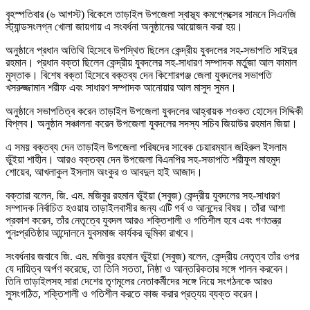
বৃহস্পতিবার (৬ আগস্ট) বিকেলে তাড়াইল উপজেলা স্বাস্থ্য কমপ্লেক্সের সামনে সিএনজি
স্ট্যান্ডসংলগ্ন খোলা জায়গায় এ সংবর্ধনা অনুষ্ঠানের আয়োজন করা হয়।
অনুষ্ঠানে প্রধান অতিথি হিসেবে উপস্থিত ছিলেন কেন্দ্রীয় যুবদলের সহ-সভাপতি সাইদুর
রহমান। প্রধান বক্তা ছিলেন কেন্দ্রীয় যুবদলের সহ-সাধারণ সম্পাদক মর্তুজা আল কামাল
মুস্তাক। বিশেষ বক্তা হিসেবে বক্তব্য দেন কিশোরগঞ্জ জেলা যুবদলের সভাপতি
খসরুজ্জামান শরীফ এবং সাধারণ সম্পাদক আনোয়ার আল মাসুদ সুমন।
অনুষ্ঠানে সভাপতিত্ব করেন তাড়াইল উপজেলা যুবদলের আহ্বায়ক শওকত হোসেন সিদ্দিকী
বিপ্লব। অনুষ্ঠান সঞ্চালনা করেন উপজেলা যুবদলের সদস্য সচিব জিয়াউর রহমান জিয়া।
এ সময় বক্তব্য দেন তাড়াইল উপজেলা পরিষদের সাবেক চেয়ারম্যান জহিরুল ইসলাম
ভুঁইয়া শাহীন। আরও বক্তব্য দেন উপজেলা বিএনপির সহ-সভাপতি শরীফুল মাহমুদ
শোয়েব, আখলাকুল ইসলাম অংকুর ও আবদুল হাই আজাদ।
বক্তারা বলেন, জি. এম. মজিবুর রহমান ভুঁইয়া (সবুজ) কেন্দ্রীয় যুবদলের সহ-সাধারণ
সম্পাদক নির্বাচিত হওয়ায় তাড়াইলবাসীর জন্য এটি গর্ব ও আনন্দের বিষয়। তাঁরা আশা
প্রকাশ করেন, তাঁর নেতৃত্বে যুবদল আরও শক্তিশালী ও গতিশীল হবে এবং গণতন্ত্র
পুনঃপ্রতিষ্ঠার আন্দোলনে যুবসমাজ কার্যকর ভূমিকা রাখবে।
সংবর্ধনার জবাবে জি. এম. মজিবুর রহমান ভুঁইয়া (সবুজ) বলেন, কেন্দ্রীয় নেতৃত্ব তাঁর ওপর
যে দায়িত্ব অর্পণ করেছে, তা তিনি সততা, নিষ্ঠা ও আন্তরিকতার সঙ্গে পালন করবেন।
তিনি তাড়াইলসহ সারা দেশের তৃণমূলের নেতাকর্মীদের সঙ্গে নিয়ে সংগঠনকে আরও
সুসংগঠিত, শক্তিশালী ও গতিশীল করতে কাজ করার প্রত্যয় ব্যক্ত করেন।