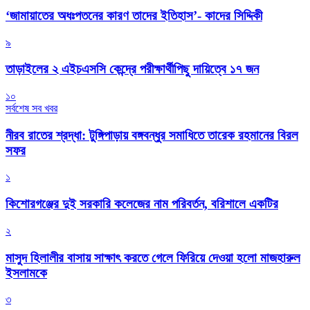
‘জামায়াতের অধঃপতনের কারণ তাদের ইতিহাস’- কাদের সিদ্দিকী
৯
তাড়াইলের ২ এইচএসসি কেন্দ্রে পরীক্ষার্থীপিছু দায়িত্বে ১৭ জন
১০
সর্বশেষ সব খবর
নীরব রাতের শ্রদ্ধা: টুঙ্গিপাড়ায় বঙ্গবন্ধুর সমাধিতে তারেক রহমানের বিরল
সফর
১
কিশোরগঞ্জের দুই সরকারি কলেজের নাম পরিবর্তন, বরিশালে একটির
২
মাসুদ হিলালীর বাসায় সাক্ষাৎ করতে গেলে ফিরিয়ে দেওয়া হলো মাজহারুল
ইসলামকে
৩