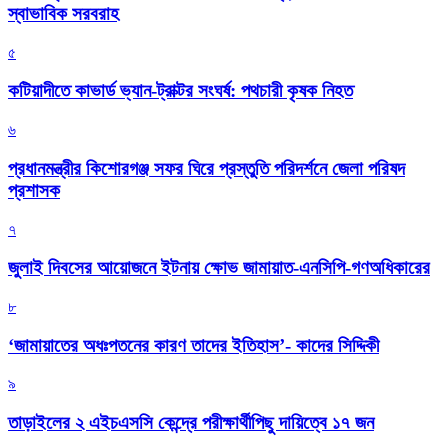
স্বাভাবিক সরবরাহ
৫
কটিয়াদীতে কাভার্ড ভ্যান-ট্রাক্টর সংঘর্ষ: পথচারী কৃষক নিহত
৬
প্রধানমন্ত্রীর কিশোরগঞ্জ সফর ঘিরে প্রস্তুতি পরিদর্শনে জেলা পরিষদ
প্রশাসক
৭
জুলাই দিবসের আয়োজনে ইটনায় ক্ষোভ জামায়াত-এনসিপি-গণঅধিকারের
৮
‘জামায়াতের অধঃপতনের কারণ তাদের ইতিহাস’- কাদের সিদ্দিকী
৯
তাড়াইলের ২ এইচএসসি কেন্দ্রে পরীক্ষার্থীপিছু দায়িত্বে ১৭ জন