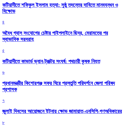
কটিয়াদীতে শফিকুল ইসলাম হত্যা: সুষ্ঠু তদন্তের দাবিতে মানববন্ধন ও
বিক্ষোভ
৪
অবৈধ গ্যাস সংযোগের চেষ্টায় পাইপলাইনে ছিদ্র, মেরামতের পর
স্বাভাবিক সরবরাহ
৫
কটিয়াদীতে কাভার্ড ভ্যান-ট্রাক্টর সংঘর্ষ: পথচারী কৃষক নিহত
৬
প্রধানমন্ত্রীর কিশোরগঞ্জ সফর ঘিরে প্রস্তুতি পরিদর্শনে জেলা পরিষদ
প্রশাসক
৭
জুলাই দিবসের আয়োজনে ইটনায় ক্ষোভ জামায়াত-এনসিপি-গণঅধিকারের
৮