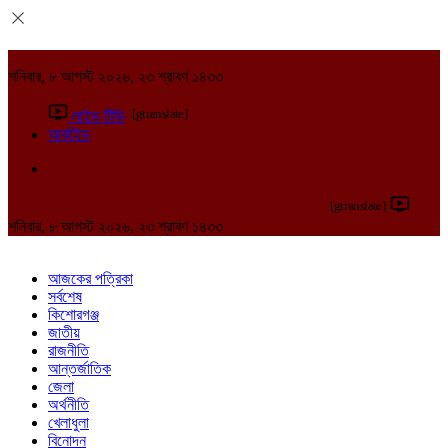
শনিবার, ৮ আগস্ট ২০২৬, ২৩ শ্রাবণ ১৪৩৩
[gtranslate]
লাইভ টিভি
আর্কাইভ
[gtranslate]
শনিবার, ৮ আগস্ট ২০২৬, ২৩ শ্রাবণ ১৪৩৩
আজকের পত্রিকা
সর্বশেষ
কিশোরগঞ্জ
জাতীয়
রাজনীতি
আন্তর্জাতিক
জেলা
অর্থনীতি
খেলাধুলা
বিনোদন