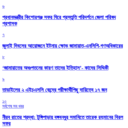
৬
প্রধানমন্ত্রীর কিশোরগঞ্জ সফর ঘিরে প্রস্তুতি পরিদর্শনে জেলা পরিষদ
প্রশাসক
৭
জুলাই দিবসের আয়োজনে ইটনায় ক্ষোভ জামায়াত-এনসিপি-গণঅধিকারের
৮
‘জামায়াতের অধঃপতনের কারণ তাদের ইতিহাস’- কাদের সিদ্দিকী
৯
তাড়াইলের ২ এইচএসসি কেন্দ্রে পরীক্ষার্থীপিছু দায়িত্বে ১৭ জন
১০
সর্বশেষ সব খবর
নীরব রাতের শ্রদ্ধা: টুঙ্গিপাড়ায় বঙ্গবন্ধুর সমাধিতে তারেক রহমানের বিরল
সফর