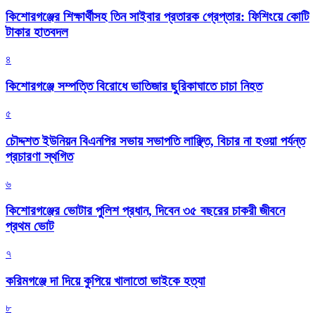
কিশোরগঞ্জের শিক্ষার্থীসহ তিন সাইবার প্রতারক গ্রেপ্তার: ফিশিংয়ে কোটি
টাকার হাতবদল
৪
কিশোরগঞ্জে সম্পত্তি বিরোধে ভাতিজার ছুরিকাঘাতে চাচা নিহত
৫
চৌদ্দশত ইউনিয়ন বিএনপির সভায় সভাপতি লাঞ্ছিত, বিচার না হওয়া পর্যন্ত
প্রচারণা স্থগিত
৬
কিশোরগঞ্জের ভোটার পুলিশ প্রধান, দিবেন ৩৫ বছরের চাকরী জীবনে
প্রথম ভোট
৭
করিমগঞ্জে দা দিয়ে কুপিয়ে খালাতো ভাইকে হত্যা
৮