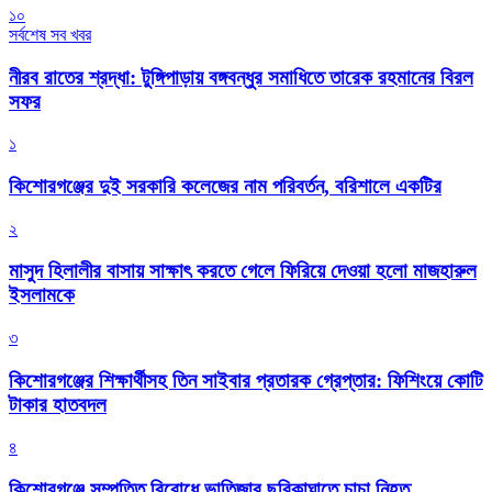
১০
সর্বশেষ সব খবর
নীরব রাতের শ্রদ্ধা: টুঙ্গিপাড়ায় বঙ্গবন্ধুর সমাধিতে তারেক রহমানের বিরল
সফর
১
কিশোরগঞ্জের দুই সরকারি কলেজের নাম পরিবর্তন, বরিশালে একটির
২
মাসুদ হিলালীর বাসায় সাক্ষাৎ করতে গেলে ফিরিয়ে দেওয়া হলো মাজহারুল
ইসলামকে
৩
কিশোরগঞ্জের শিক্ষার্থীসহ তিন সাইবার প্রতারক গ্রেপ্তার: ফিশিংয়ে কোটি
টাকার হাতবদল
৪
কিশোরগঞ্জে সম্পত্তি বিরোধে ভাতিজার ছুরিকাঘাতে চাচা নিহত