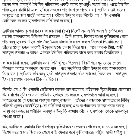
বাসের সঙ্গে ঢাকামুখী ইউনিক পরিবহনের একটি বাসের মুখোমুখি সংঘর্ষ হয়। এতে ইউনিক
পরিবহনের বাসটি নিয়ন্ত্রণ হারিয়ে সড়কের পাশের খাদে পড়ে যায়। দুর্ঘটনায় দুই বাসের
অন্তত ২৪ জন যাত্রী আহত হন। তাঁদের উদ্ধার করে সিলেট এম এ জি ওসমানী
মেডিকেল কলেজ হাসপাতালে ভর্তি করা হয়েছে।
দুর্ঘটনায় আহত কুলিয়ারচরের ফারুক মিয়া (৫২) সিলেট এম এ জি ওসমানী মেডিকেল
কলেজ হাসপাতালে চিকিৎসাধীন রয়েছেন। তিনি জানান, কিশোরগঞ্জের কুলিয়ারচর থেকে
পাঁচ বন্ধু হজরত শাহজালাল (রহ.)-এর মাজার জিয়ারত করতে সিলেটে গিয়েছিলেন।
তাঁদের মধ্যে দুজন আগেই উড়োজাহাজে ঢাকায় ফিরে যান। পরে ফারুক মিয়া, হাজী
সাইফুল ইসলাম ও আরও একজন ইউনিক পরিবহনের বাসে করে ঢাকায় ফিরছিলেন।
ফারুক মিয়া বলেন, দুর্ঘটনার সময় তিনি ঘুমিয়ে ছিলেন। বিকট শব্দে ঘুম ভেঙে গেলে
নিজেকে আহত অবস্থায় দেখতে পান। পরে স্থানীয়রা তাঁকে উদ্ধার করে হাসপাতালে
নিয়ে যান। দুর্ঘটনায় তাঁর বন্ধু হাজী সাইফুল ইসলাম ঘটনাস্থলেই নিহত হন। সাইফুল
ইসলাম পেশায় একজন ঠিকাদার ছিলেন।
সিলেট এম এ জি ওসমানী মেডিকেল কলেজ হাসপাতালের পরিচালক ব্রিগেডিয়ার জেনারেল
উমর রাশেদ মুনির জানান, দুর্ঘটনায় হতাহত ১৬ জনকে হাসপাতালে আনা হয়েছে।
আহতদের মধ্যে দুজনের অবস্থা আশঙ্কাজনক। তাঁদের একজনকে হাসপাতালের নিবিড়
পরিচর্যা কেন্দ্র (আইসিইউ)-তে ভর্তি করা হয়েছে এবং অপরজনের অস্ত্রোপচার চলছে।
অন্য কয়েকজনের শারীরিক অবস্থার উন্নতি হওয়ায় তাঁদের হাসপাতাল থেকে ছাড়পত্র
দেওয়া হচ্ছে।
এই মর্মান্তিক দুর্ঘটনায় কিশোরগঞ্জের কুলিয়ারচর ও ভৈরবে শোকের ছায়া নেমে এসেছে।
বিশেষ করে মাজার জিয়ারত শেষে বাড়ি ফেরার পথে কুলিয়ারচরের বাসিন্দা হাজী সাইফুল