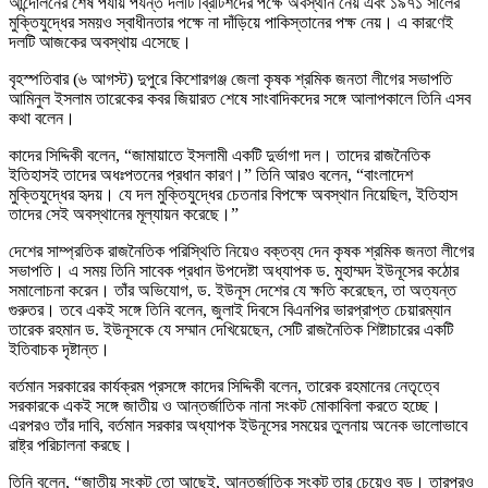
আন্দোলনের শেষ পর্যায় পর্যন্ত দলটি ব্রিটিশদের পক্ষে অবস্থান নেয় এবং ১৯৭১ সালের
মুক্তিযুদ্ধের সময়ও স্বাধীনতার পক্ষে না দাঁড়িয়ে পাকিস্তানের পক্ষ নেয়। এ কারণেই
দলটি আজকের অবস্থায় এসেছে।
বৃহস্পতিবার (৬ আগস্ট) দুপুরে কিশোরগঞ্জ জেলা কৃষক শ্রমিক জনতা লীগের সভাপতি
আমিনুল ইসলাম তারেকের কবর জিয়ারত শেষে সাংবাদিকদের সঙ্গে আলাপকালে তিনি এসব
কথা বলেন।
কাদের সিদ্দিকী বলেন, “জামায়াতে ইসলামী একটি দুর্ভাগা দল। তাদের রাজনৈতিক
ইতিহাসই তাদের অধঃপতনের প্রধান কারণ।” তিনি আরও বলেন, “বাংলাদেশ
মুক্তিযুদ্ধের হৃদয়। যে দল মুক্তিযুদ্ধের চেতনার বিপক্ষে অবস্থান নিয়েছিল, ইতিহাস
তাদের সেই অবস্থানের মূল্যায়ন করেছে।”
দেশের সাম্প্রতিক রাজনৈতিক পরিস্থিতি নিয়েও বক্তব্য দেন কৃষক শ্রমিক জনতা লীগের
সভাপতি। এ সময় তিনি সাবেক প্রধান উপদেষ্টা অধ্যাপক ড. মুহাম্মদ ইউনূসের কঠোর
সমালোচনা করেন। তাঁর অভিযোগ, ড. ইউনূস দেশের যে ক্ষতি করেছেন, তা অত্যন্ত
গুরুতর। তবে একই সঙ্গে তিনি বলেন, জুলাই দিবসে বিএনপির ভারপ্রাপ্ত চেয়ারম্যান
তারেক রহমান ড. ইউনূসকে যে সম্মান দেখিয়েছেন, সেটি রাজনৈতিক শিষ্টাচারের একটি
ইতিবাচক দৃষ্টান্ত।
বর্তমান সরকারের কার্যক্রম প্রসঙ্গে কাদের সিদ্দিকী বলেন, তারেক রহমানের নেতৃত্বে
সরকারকে একই সঙ্গে জাতীয় ও আন্তর্জাতিক নানা সংকট মোকাবিলা করতে হচ্ছে।
এরপরও তাঁর দাবি, বর্তমান সরকার অধ্যাপক ইউনূসের সময়ের তুলনায় অনেক ভালোভাবে
রাষ্ট্র পরিচালনা করছে।
তিনি বলেন, “জাতীয় সংকট তো আছেই, আন্তর্জাতিক সংকট তার চেয়েও বড়। তারপরও