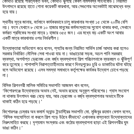
কোথাও রয়েছে পরিত্যক্ত ভবন, কোথাও ঝুলছে কেবল নামসর্বস্ব সাইনবোর্ড। নিয়মিত
উৎপাদনে রয়েছে হাতে গোনা কয়েকটি কারখানা, আর সেগুলোর অনেকটাই মাঝেমধ্যে বন্ধ
হয়ে যায়।
স্থানীয় সূত্র জানায়, বর্তমানে কার্যকরভাবে চালু কারখানার সংখ্যা ১৫ থেকে ২০টির বেশি
নয়। ফলে যেখানে ৮ থেকে ১০ হাজার মানুষের কর্মসংস্থানের সুযোগ থাকার কথা, সেখানে
কর্মরত শ্রমিকের সংখ্যা মাত্র ১ হাজার ৩৫৫ জন। এর মধ্যে বড় একটি অংশ আবার
একটি মাত্র কারখানার ওপর নির্ভরশীল।
উদ্যোক্তারা অভিযোগ করে বলেন, প্লটের জন্য নিয়মিত সার্ভিস চার্জ আদায় করা হলেও
সরকার নির্ধারিত মৌলিক সেবা পাওয়া যায় না। ভাঙাচোরা সড়ক, অচল পানি সরবরাহ
ব্যবস্থা, অপর্যাপ্ত ড্রেনেজ এবং বর্জ্য ব্যবস্থাপনা শিল্প পরিচালনাকে ব্যয়বহুল ও ঝুঁকিপূর্ণ
করে তুলেছে। পাশাপাশি নিরাপত্তাহীনতার কারণে দিনদুপুরেও চুরি ও ডাকাতির ঘটনা ঘটছে
বলে অভিযোগ রয়েছে। এসব সমস্যা সমাধানে কর্তৃপক্ষের কার্যকর উদ্যোগ চোখে পড়ছে
না।
বিসিক শিল্পনগরী মালিক সমিতির সভাপতি আজমল খান বলেন,
‘কিশোরগঞ্জে উদ্যোক্তার অভাব নেই, অভাব রয়েছে অনুকূল পরিবেশের। গ্যাস সংযোগ
না থাকায় উৎপাদন খরচ বেড়ে যায়, আর ড্রেনেজ ও বর্জ্য ব্যবস্থাপনার অভাবে টিকে
থাকাই কঠিন হয়ে পড়ছে।’
কিশোরগঞ্জ চেম্বার অব কমার্স অ্যান্ড ইন্ডাস্ট্রির সভাপতি মো. মুজিবুর রহমান বেলাল বলেন,
‘বিসিক সহযোগিতা না করলে শিল্প গড়ে উঠবে কীভাবে? এখানকার বাস্তবতা উদ্যোক্তাদের
নিরুৎসাহিত করছে। দৃশ্যমান সংস্কার এবং কঠোর ব্যবস্থাপনা ছাড়া এই শিল্পনগরীর ঘুম
ভাঙা কঠিন।’