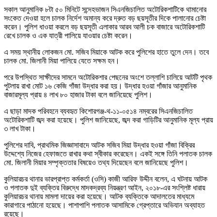
সকাল আনুমানিক ৮টা ৫০ মিনিটে সন্দেহভাজন সিএনজিচালিত অটোরিকশাটিকে থামানোর
সংকেত দেওয়া হলে চালক নির্দেশ অমান্য করে দ্রুত বড় ছয়সূতীর দিকে পালানোর চেষ্টা
করেন। পুলিশ ধাওয়া করলে বড় ছয়সূতী এলাকার আরব আলী চক বাজারে অটোরিকশাটি
রেখে চালক ও এক যাত্রী পালিয়ে যাওয়ার চেষ্টা করেন।
এ সময় স্থানীয় লোকজন মো. সজিব মিয়াকে আটক করে পুলিশের হাতে তুলে দেন। তবে
চালক মো. জিলানী মিয়া পালিয়ে যেতে সক্ষম হন।
পরে উপস্থিত সাক্ষীদের সামনে অটোরিকশার পেছনের অংশে তল্লাশি চালিয়ে আটটি পৃথক
পুটলায় রাখা মোট ১৬ কেজি গাঁজা উদ্ধার করা হয়। উদ্ধার হওয়া গাঁজার আনুমানিক
বাজারমূল্য প্রায় ৪ লাখ ৮০ হাজার টাকা বলে জানিয়েছে পুলিশ।
এ ছাড়া মাদক পরিবহনে ব্যবহৃত কিশোরগঞ্জ-থ-১১-০৫১৪ নম্বরের সিএনজিচালিত
অটোরিকশাটি জব্দ করা হয়েছে। পুলিশ জানিয়েছে, জব্দ করা গাড়িটির আনুমানিক মূল্য প্রায়
৩ লাখ টাকা।
পুলিশের দাবি, প্রাথমিক জিজ্ঞাসাবাদে আটক সজিব মিয়া উদ্ধার হওয়া গাঁজা বিক্রির
উদ্দেশ্যে নিজের হেফাজতে রাখার কথা স্বীকার করেছেন। একই সঙ্গে তিনি পলাতক চালক
মো. জিলানী মিয়ার সম্পৃক্ততার বিষয়েও তথ্য দিয়েছেন বলে জানিয়েছে পুলিশ।
কুলিয়ারচর থানার ভারপ্রাপ্ত কর্মকর্তা (ওসি) কাজী আরিফ উদ্দীন বলেন, এ ঘটনায় আটক
ও পলাতক দুই ব্যক্তির বিরুদ্ধে মাদকদ্রব্য নিয়ন্ত্রণ আইন, ২০১৮-এর সংশ্লিষ্ট ধারায়
কুলিয়ারচর থানায় মামলা দায়ের করা হয়েছে। আটক ব্যক্তিকে আদালতের মাধ্যমে
কারাগারে পাঠানো হয়েছে। পাশাপাশি পলাতক আসামিকে গ্রেপ্তারে অভিযান অব্যাহত
রয়েছে।