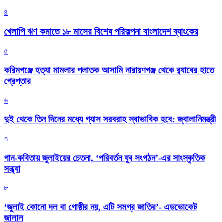
৪
খেলাপি ঋণ কমাতে ১৮ মাসের বিশেষ পরিকল্পনা বাংলাদেশ ব্যাংকের
৫
করিমগঞ্জে হত্যা মামলার পলাতক আসামি নারায়ণগঞ্জ থেকে র‌্যাবের হাতে
গ্রেপ্তার
৬
দুই থেকে তিন দিনের মধ্যে গ্যাস সরবরাহ স্বাভাবিক হবে: জ্বালানিমন্ত্রী
৭
গান-কবিতায় জুলাইয়ের চেতনা, ‘পরিবর্তন যুব সংগঠন’-এর সাংস্কৃতিক
সন্ধ্যা
৮
‘জুলাই কোনো দল বা গোষ্ঠীর নয়, এটি সমগ্র জাতির’- এডভোকেট
জালাল