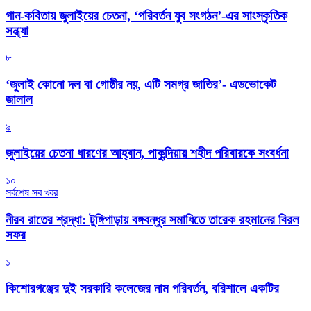
গান-কবিতায় জুলাইয়ের চেতনা, ‘পরিবর্তন যুব সংগঠন’-এর সাংস্কৃতিক
সন্ধ্যা
৮
‘জুলাই কোনো দল বা গোষ্ঠীর নয়, এটি সমগ্র জাতির’- এডভোকেট
জালাল
৯
জুলাইয়ের চেতনা ধারণের আহ্বান, পাকুন্দিয়ায় শহীদ পরিবারকে সংবর্ধনা
১০
সর্বশেষ সব খবর
নীরব রাতের শ্রদ্ধা: টুঙ্গিপাড়ায় বঙ্গবন্ধুর সমাধিতে তারেক রহমানের বিরল
সফর
১
কিশোরগঞ্জের দুই সরকারি কলেজের নাম পরিবর্তন, বরিশালে একটির