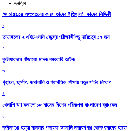
জনপ্রিয়
‘জামায়াতের অধঃপতনের কারণ তাদের ইতিহাস’- কাদের সিদ্দিকী
১
তাড়াইলের ২ এইচএসসি কেন্দ্রে পরীক্ষার্থীপিছু দায়িত্বে ১৭ জন
২
কুলিয়ারচরে গাঁজাসহ মাদক কারবারি আটক
৩
গৃহায়ন, দুর্যোগ, জ্বালানি ও প্রাথমিক শিক্ষায় নতুন সচিব নিয়োগ
৪
খেলাপি ঋণ কমাতে ১৮ মাসের বিশেষ পরিকল্পনা বাংলাদেশ ব্যাংকের
৫
করিমগঞ্জে হত্যা মামলার পলাতক আসামি নারায়ণগঞ্জ থেকে র‌্যাবের হাতে