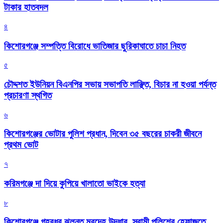
টাকার হাতবদল
৪
কিশোরগঞ্জে সম্পত্তি বিরোধে ভাতিজার ছুরিকাঘাতে চাচা নিহত
৫
চৌদ্দশত ইউনিয়ন বিএনপির সভায় সভাপতি লাঞ্ছিত, বিচার না হওয়া পর্যন্ত
প্রচারণা স্থগিত
৬
কিশোরগঞ্জের ভোটার পুলিশ প্রধান, দিবেন ৩৫ বছরের চাকরী জীবনে
প্রথম ভোট
৭
করিমগঞ্জে দা দিয়ে কুপিয়ে খালাতো ভাইকে হত্যা
৮
কিশোরগঞ্জে গৃহবধূর ঝুলন্ত মরদেহ উদ্ধার, স্বামী পুলিশের হেফাজতে