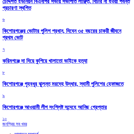
চৌদ্দশত ইউনিয়ন বিএনপির সভায় সভাপতি লাঞ্ছিত, বিচার না হওয়া পর্যন্ত
প্রচারণা স্থগিত
৬
কিশোরগঞ্জের ভোটার পুলিশ প্রধান, দিবেন ৩৫ বছরের চাকরী জীবনে
প্রথম ভোট
৭
করিমগঞ্জে দা দিয়ে কুপিয়ে খালাতো ভাইকে হত্যা
৮
কিশোরগঞ্জে গৃহবধূর ঝুলন্ত মরদেহ উদ্ধার, স্বামী পুলিশের হেফাজতে
৯
কিশোরগঞ্জে আওয়ামী লীগ সংশ্লিষ্ট সন্দেহে আনিছ গ্রেপ্তার
১০
জনপ্রিয় সব খবর