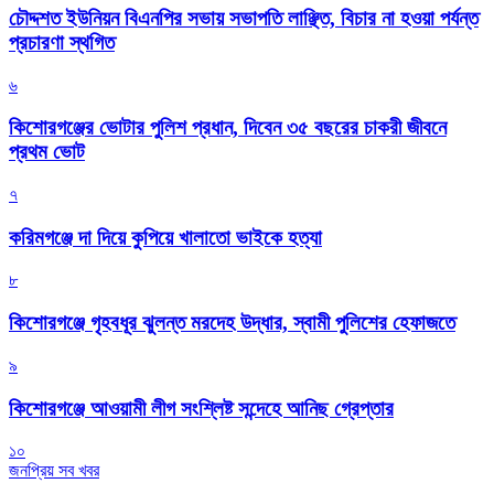
চৌদ্দশত ইউনিয়ন বিএনপির সভায় সভাপতি লাঞ্ছিত, বিচার না হওয়া পর্যন্ত
প্রচারণা স্থগিত
৬
কিশোরগঞ্জের ভোটার পুলিশ প্রধান, দিবেন ৩৫ বছরের চাকরী জীবনে
প্রথম ভোট
৭
করিমগঞ্জে দা দিয়ে কুপিয়ে খালাতো ভাইকে হত্যা
৮
কিশোরগঞ্জে গৃহবধূর ঝুলন্ত মরদেহ উদ্ধার, স্বামী পুলিশের হেফাজতে
৯
কিশোরগঞ্জে আওয়ামী লীগ সংশ্লিষ্ট সন্দেহে আনিছ গ্রেপ্তার
১০
জনপ্রিয় সব খবর