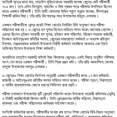
সংশ্লিষ্ট সূত্রে জানা যায়, তাড়াইল মুক্তিযোদ্ধা সরকারি কলেজ কেন্দ্রে মোট পরীক্ষার্থী
৭০৫ জন। তবে এদিন ফিন্যান্স, ব্যাংকিং ও বিমা প্রথম পত্র পরীক্ষায় উপস্থিত ছিলেন
মাত্র একজন পরীক্ষার্থী। তিনি হাজী মোমতাজ উদ্দিন স্কুল অ্যান্ড কলেজ, নীলগঞ্জের
শিক্ষার্থী রাকিব মিয়া। তাঁর বাড়ি কিশোরগঞ্জ সদর উপজেলার মহিনন্দ এলাকায়।
একজন পরীক্ষার্থীকে কেন্দ্র করেই শিক্ষা বোর্ডের নির্ধারিত বিধি অনুসরণ করে পরীক্ষা
পরিচালনা করা হয়। এ কেন্দ্রে হল সুপার হিসেবে দায়িত্ব পালন করেন আনেয়ার হোসেন।
এছাড়া ছিলেন দুইজন সহকারী হল সুপার, দুইজন কক্ষ পরিদর্শক, পাঁচজন সহায়ক কর্মচারী,
তিনজন আইনশৃঙ্খলা বাহিনীর সদস্য, কেন্দ্রের ভারপ্রাপ্ত কর্মকর্তা ও অধ্যক্ষ রফিকুল
ইসলাম, তত্ত্বাবধায়ক কর্মকর্তা উপজেলা নির্বাহী কর্মকর্তা তানজিলা আখতার এবং ট্যাগ
অফিসার হিসেবে উপজেলা শিক্ষা কর্মকর্তা।
অন্যদিকে তাড়াইল সরকারি পাইলট উচ্চ বিদ্যালয় কেন্দ্রেও একই বিষয়ে অনুষ্ঠিত পরীক্ষায়
অংশ নেন মাত্র একজন পরীক্ষার্থী। তিনি প্রিয় রঞ্জন বর্মন। তাঁর বাড়ি ময়মনসিংহ জেলার
ভালুকা উপজেলার দামসুর এলাকায়।
এ কেন্দ্রেও শিক্ষা বোর্ডের নির্দেশনা অনুযায়ী একজন পরীক্ষার্থীর জন্য ১৭ জন কর্মকর্তা-
কর্মচারী ও আইনশৃঙ্খলা বাহিনীর সদস্য দায়িত্ব পালন করেন। পরীক্ষা গ্রহণ, নিরাপত্তা
ও সার্বিক ব্যবস্থাপনায় কোনো ধরনের শিথিলতা রাখা হয়নি।
পরীক্ষা চলাকালে উপজেলার দুটি কেন্দ্রই পরিদর্শন করেন উপজেলা সহকারী কমিশনার (ভূমি)
ও নির্বাহী ম্যাজিস্ট্রেট জিসান আলী। তিনি কেন্দ্রগুলোর সার্বিক পরিবেশ, নিরাপত্তা
ব্যবস্থা এবং পরীক্ষা পরিচালনার কার্যক্রম পর্যবেক্ষণ করেন।
সংশ্লিষ্ট কর্মকর্তারা জানান, পরীক্ষার্থীর সংখ্যা কম হলেও শিক্ষা বোর্ডের বিধি-বিধান অনুসরণ
করে প্রয়োজনীয় জনবল নিয়োগের মাধ্যমে পরীক্ষা সুষ্ঠু, শান্তিপূর্ণ ও নকলমুক্ত পরিবেশে