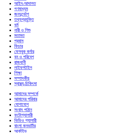
আইন-আদালত
গণমাধ্যম
জনদুর্ভোগ
তথ্যপ্রযুক্তি
ধর্ম
নারী ও শিশু
মতামত
প্রবাস
ফিচার
ফেসবুক কর্নার
বন ও পরিবেশ
রাজধানী
লাইফস্টাইল
শিক্ষা
সম্পাদকীয়
স্বাস্থ্য-চিকিৎসা
আমাদের সম্পর্কে
আমাদের পরিবার
যোগাযোগ
সংবাদ পাঠান
ফটোগ্যালারী
ভিডিও গ্যালারী
বাংলা কনভার্টার
আর্কাইভ