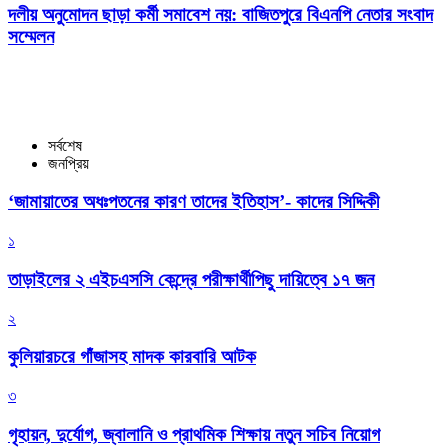
দলীয় অনুমোদন ছাড়া কর্মী সমাবেশ নয়: বাজিতপুরে বিএনপি নেতার সংবাদ
সম্মেলন
সর্বশেষ
জনপ্রিয়
‘জামায়াতের অধঃপতনের কারণ তাদের ইতিহাস’- কাদের সিদ্দিকী
১
তাড়াইলের ২ এইচএসসি কেন্দ্রে পরীক্ষার্থীপিছু দায়িত্বে ১৭ জন
২
কুলিয়ারচরে গাঁজাসহ মাদক কারবারি আটক
৩
গৃহায়ন, দুর্যোগ, জ্বালানি ও প্রাথমিক শিক্ষায় নতুন সচিব নিয়োগ