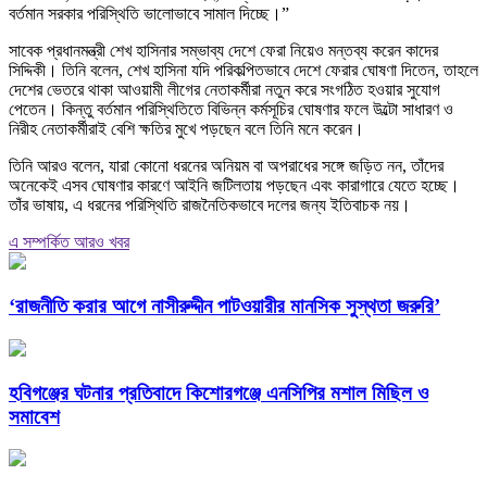
বর্তমান সরকার পরিস্থিতি ভালোভাবে সামাল দিচ্ছে।”
সাবেক প্রধানমন্ত্রী শেখ হাসিনার সম্ভাব্য দেশে ফেরা নিয়েও মন্তব্য করেন কাদের
সিদ্দিকী। তিনি বলেন, শেখ হাসিনা যদি পরিকল্পিতভাবে দেশে ফেরার ঘোষণা দিতেন, তাহলে
দেশের ভেতরে থাকা আওয়ামী লীগের নেতাকর্মীরা নতুন করে সংগঠিত হওয়ার সুযোগ
পেতেন। কিন্তু বর্তমান পরিস্থিতিতে বিভিন্ন কর্মসূচির ঘোষণার ফলে উল্টো সাধারণ ও
নিরীহ নেতাকর্মীরাই বেশি ক্ষতির মুখে পড়ছেন বলে তিনি মনে করেন।
তিনি আরও বলেন, যারা কোনো ধরনের অনিয়ম বা অপরাধের সঙ্গে জড়িত নন, তাঁদের
অনেকেই এসব ঘোষণার কারণে আইনি জটিলতায় পড়ছেন এবং কারাগারে যেতে হচ্ছে।
তাঁর ভাষায়, এ ধরনের পরিস্থিতি রাজনৈতিকভাবে দলের জন্য ইতিবাচক নয়।
এ সম্পর্কিত আরও খবর
‘রাজনীতি করার আগে নাসীরুদ্দীন পাটওয়ারীর মানসিক সুস্থতা জরুরি’
হবিগঞ্জের ঘটনার প্রতিবাদে কিশোরগঞ্জে এনসিপির মশাল মিছিল ও
সমাবেশ