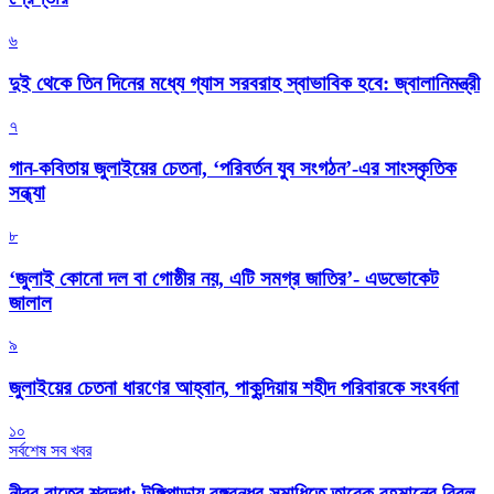
৬
দুই থেকে তিন দিনের মধ্যে গ্যাস সরবরাহ স্বাভাবিক হবে: জ্বালানিমন্ত্রী
৭
গান-কবিতায় জুলাইয়ের চেতনা, ‘পরিবর্তন যুব সংগঠন’-এর সাংস্কৃতিক
সন্ধ্যা
৮
‘জুলাই কোনো দল বা গোষ্ঠীর নয়, এটি সমগ্র জাতির’- এডভোকেট
জালাল
৯
জুলাইয়ের চেতনা ধারণের আহ্বান, পাকুন্দিয়ায় শহীদ পরিবারকে সংবর্ধনা
১০
সর্বশেষ সব খবর
নীরব রাতের শ্রদ্ধা: টুঙ্গিপাড়ায় বঙ্গবন্ধুর সমাধিতে তারেক রহমানের বিরল