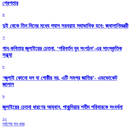
গ্রেপ্তার
৬
দুই থেকে তিন দিনের মধ্যে গ্যাস সরবরাহ স্বাভাবিক হবে: জ্বালানিমন্ত্রী
৭
গান-কবিতায় জুলাইয়ের চেতনা, ‘পরিবর্তন যুব সংগঠন’-এর সাংস্কৃতিক
সন্ধ্যা
৮
‘জুলাই কোনো দল বা গোষ্ঠীর নয়, এটি সমগ্র জাতির’- এডভোকেট
জালাল
৯
জুলাইয়ের চেতনা ধারণের আহ্বান, পাকুন্দিয়ায় শহীদ পরিবারকে সংবর্ধনা
১০
সর্বশেষ সব খবর