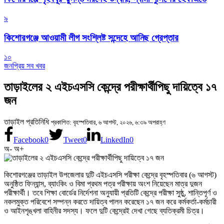
৯
কিশোরগঞ্জে আওয়ামী লীগ সংশ্লিষ্ট সন্দেহে আনিছ গ্রেপ্তার
১০
জনপ্রিয় সব খবর
তাড়াইলের ২ এইচএসসি কেন্দ্রে পরীক্ষার্থীপিছু দায়িত্বে ১৭
জন
তাড়াইল প্রতিনিধি
প্রকাশিত: বৃহস্পতিবার, ৬ আগস্ট, ২০২৬, ৬:৩৯ অপরাহ্ণ
Facebook
0
Tweet
0
LinkedIn
0
অ-
অ+
কিশোরগঞ্জের তাড়াইল উপজেলার দুটি এইচএসসি পরীক্ষা কেন্দ্রে বৃহস্পতিবার (৬ আগস্ট)
অনুষ্ঠিত ফিন্যান্স, ব্যাংকিং ও বিমা প্রথম পত্র পরীক্ষায় অংশ নিয়েছেন মাত্র দুজন
পরীক্ষার্থী। তবে শিক্ষা বোর্ডের নির্দেশনা অনুযায়ী প্রতিটি কেন্দ্রে পরীক্ষা সুষ্ঠু, শান্তিপূর্ণ ও
নকলমুক্ত পরিবেশে সম্পন্ন করতে দায়িত্ব পালন করেছেন ১৭ জন করে কর্মকর্তা-কর্মচারী
ও আইনশৃঙ্খলা বাহিনীর সদস্য। ফলে দুটি কেন্দ্রেই দেখা গেছে ব্যতিক্রমী চিত্র।