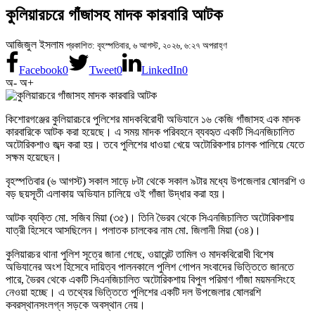
কুলিয়ারচরে গাঁজাসহ মাদক কারবারি আটক
আজিজুল ইসলাম
প্রকাশিত: বৃহস্পতিবার, ৬ আগস্ট, ২০২৬, ৬:২৭ অপরাহ্ণ
Facebook
0
Tweet
0
LinkedIn
0
অ-
অ+
কিশোরগঞ্জের কুলিয়ারচরে পুলিশের মাদকবিরোধী অভিযানে ১৬ কেজি গাঁজাসহ এক মাদক
কারবারিকে আটক করা হয়েছে। এ সময় মাদক পরিবহনে ব্যবহৃত একটি সিএনজিচালিত
অটোরিকশাও জব্দ করা হয়। তবে পুলিশের ধাওয়া খেয়ে অটোরিকশার চালক পালিয়ে যেতে
সক্ষম হয়েছেন।
বৃহস্পতিবার (৬ আগস্ট) সকাল সাড়ে ৮টা থেকে সকাল ৯টার মধ্যে উপজেলার ষোলরশি ও
বড় ছয়সূতী এলাকায় অভিযান চালিয়ে ওই গাঁজা উদ্ধার করা হয়।
আটক ব্যক্তি মো. সজিব মিয়া (৩৫)। তিনি ভৈরব থেকে সিএনজিচালিত অটোরিকশায়
যাত্রী হিসেবে আসছিলেন। পলাতক চালকের নাম মো. জিলানী মিয়া (৩৪)।
কুলিয়ারচর থানা পুলিশ সূত্রে জানা গেছে, ওয়ারেন্ট তামিল ও মাদকবিরোধী বিশেষ
অভিযানের অংশ হিসেবে দায়িত্ব পালনকালে পুলিশ গোপন সংবাদের ভিত্তিতে জানতে
পারে, ভৈরব থেকে একটি সিএনজিচালিত অটোরিকশায় বিপুল পরিমাণ গাঁজা ময়মনসিংহে
নেওয়া হচ্ছে। এ তথ্যের ভিত্তিতে পুলিশের একটি দল উপজেলার ষোলরশি
কবরস্থানসংলগ্ন সড়কে অবস্থান নেয়।