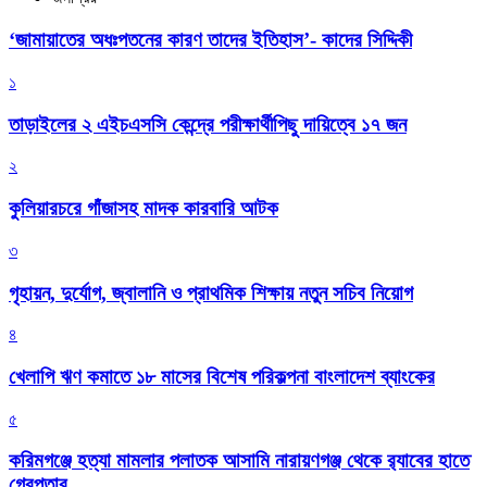
‘জামায়াতের অধঃপতনের কারণ তাদের ইতিহাস’- কাদের সিদ্দিকী
১
তাড়াইলের ২ এইচএসসি কেন্দ্রে পরীক্ষার্থীপিছু দায়িত্বে ১৭ জন
২
কুলিয়ারচরে গাঁজাসহ মাদক কারবারি আটক
৩
গৃহায়ন, দুর্যোগ, জ্বালানি ও প্রাথমিক শিক্ষায় নতুন সচিব নিয়োগ
৪
খেলাপি ঋণ কমাতে ১৮ মাসের বিশেষ পরিকল্পনা বাংলাদেশ ব্যাংকের
৫
করিমগঞ্জে হত্যা মামলার পলাতক আসামি নারায়ণগঞ্জ থেকে র‌্যাবের হাতে
গ্রেপ্তার