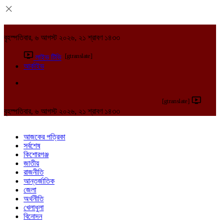
বৃহস্পতিবার, ৬ আগস্ট ২০২৬, ২১ শ্রাবণ ১৪৩৩
[gtranslate]
লাইভ টিভি
আর্কাইভ
[gtranslate]
বৃহস্পতিবার, ৬ আগস্ট ২০২৬, ২১ শ্রাবণ ১৪৩৩
আজকের পত্রিকা
সর্বশেষ
কিশোরগঞ্জ
জাতীয়
রাজনীতি
আন্তর্জাতিক
জেলা
অর্থনীতি
খেলাধুলা
বিনোদন