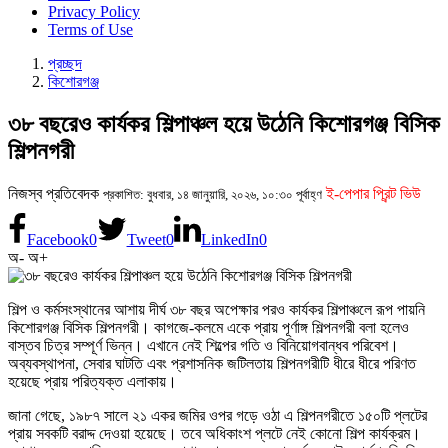
Privacy Policy
Terms of Use
প্রচ্ছদ
কিশোরগঞ্জ
৩৮ বছরেও কার্যকর শিল্পাঞ্চল হয়ে উঠেনি কিশোরগঞ্জ বিসিক
শিল্পনগরী
নিজস্ব প্রতিবেদক
ই-পেপার প্রিন্ট ভিউ
প্রকাশিত: বুধবার, ১৪ জানুয়ারি, ২০২৬, ১০:৩০ পূর্বাহ্ণ
Facebook
0
Tweet
0
LinkedIn
0
অ-
অ+
শিল্প ও কর্মসংস্থানের আশায় দীর্ঘ ৩৮ বছর অপেক্ষার পরও কার্যকর শিল্পাঞ্চলে রূপ পায়নি
কিশোরগঞ্জ বিসিক শিল্পনগরী। কাগজে-কলমে একে প্রায় পূর্ণাঙ্গ শিল্পনগরী বলা হলেও
বাস্তব চিত্র সম্পূর্ণ ভিন্ন। এখানে নেই শিল্পের গতি ও বিনিয়োগবান্ধব পরিবেশ।
অব্যবস্থাপনা, সেবার ঘাটতি এবং প্রশাসনিক জটিলতায় শিল্পনগরীটি ধীরে ধীরে পরিণত
হয়েছে প্রায় পরিত্যক্ত এলাকায়।
জানা গেছে, ১৯৮৭ সালে ২১ একর জমির ওপর গড়ে ওঠা এ শিল্পনগরীতে ১৫০টি প্লটের
প্রায় সবকটি বরাদ্দ দেওয়া হয়েছে। তবে অধিকাংশ প্লটে নেই কোনো শিল্প কার্যক্রম।