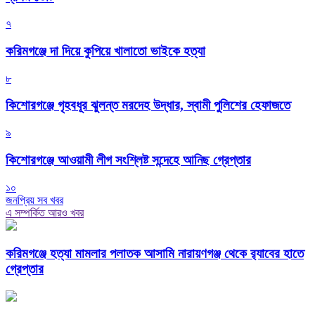
৭
করিমগঞ্জে দা দিয়ে কুপিয়ে খালাতো ভাইকে হত্যা
৮
কিশোরগঞ্জে গৃহবধূর ঝুলন্ত মরদেহ উদ্ধার, স্বামী পুলিশের হেফাজতে
৯
কিশোরগঞ্জে আওয়ামী লীগ সংশ্লিষ্ট সন্দেহে আনিছ গ্রেপ্তার
১০
জনপ্রিয় সব খবর
এ সম্পর্কিত আরও খবর
করিমগঞ্জে হত্যা মামলার পলাতক আসামি নারায়ণগঞ্জ থেকে র‌্যাবের হাতে
গ্রেপ্তার