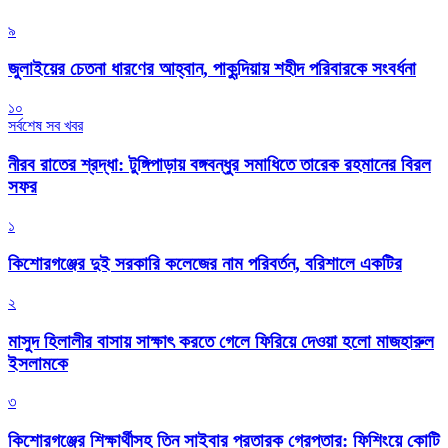
৯
জুলাইয়ের চেতনা ধারণের আহ্বান, পাকুন্দিয়ায় শহীদ পরিবারকে সংবর্ধনা
১০
সর্বশেষ সব খবর
নীরব রাতের শ্রদ্ধা: টুঙ্গিপাড়ায় বঙ্গবন্ধুর সমাধিতে তারেক রহমানের বিরল
সফর
১
কিশোরগঞ্জের দুই সরকারি কলেজের নাম পরিবর্তন, বরিশালে একটির
২
মাসুদ হিলালীর বাসায় সাক্ষাৎ করতে গেলে ফিরিয়ে দেওয়া হলো মাজহারুল
ইসলামকে
৩
কিশোরগঞ্জের শিক্ষার্থীসহ তিন সাইবার প্রতারক গ্রেপ্তার: ফিশিংয়ে কোটি