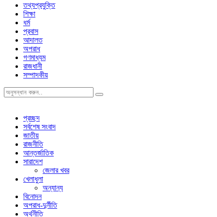
তথ্যপ্রযুক্তি
শিক্ষা
ধর্ম
প্রবাস
আদালত
অপরাধ
গণমাধ্যম
রাজধানী
সম্পাদকীয়
প্রচ্ছদ
সর্বশেষ সংবাদ
জাতীয়
রাজনীতি
আন্তর্জাতিক
সারাদেশ
জেলার খবর
খেলাধুলা
অন্যান্য
বিনোদন
অপরাধ-দুর্নীতি
অর্থনীতি